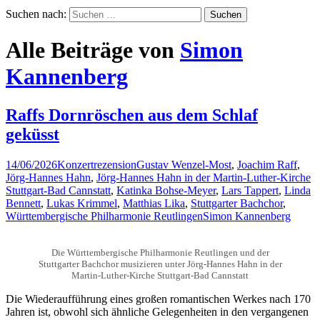
Suchen nach:
Alle Beiträge von
Simon
Kannenberg
Raffs Dornröschen aus dem Schlaf
geküsst
14/06/2026
Konzertrezension
Gustav Wenzel-Most
,
Joachim Raff
,
Jörg-Hannes Hahn
,
Jörg-Hannes Hahn in der Martin-Luther-Kirche
Stuttgart-Bad Cannstatt
,
Katinka Bohse-Meyer
,
Lars Tappert
,
Linda
Bennett
,
Lukas Krimmel
,
Matthias Lika
,
Stuttgarter Bachchor
,
Württembergische Philharmonie Reutlingen
Simon Kannenberg
Die Württembergische Philharmonie Reutlingen und der
Stuttgarter Bachchor musizieren unter Jörg-Hannes Hahn in der
Martin-Luther-Kirche Stuttgart-Bad Cannstatt
Die Wiederaufführung eines großen romantischen Werkes nach 170
Jahren ist, obwohl sich ähnliche Gelegenheiten in den vergangenen