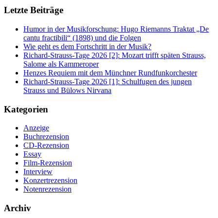
Letzte Beiträge
Humor in der Musikforschung: Hugo Riemanns Traktat „De
cantu fractibili“ (1898) und die Folgen
Wie geht es dem Fortschritt in der Musik?
Richard-Strauss-Tage 2026 [2]: Mozart trifft späten Strauss,
Salome als Kammeroper
Henzes Requiem mit dem Münchner Rundfunkorchester
Richard-Strauss-Tage 2026 [1]: Schulfugen des jungen
Strauss und Bülows Nirvana
Kategorien
Anzeige
Buchrezension
CD-Rezension
Essay
Film-Rezension
Interview
Konzertrezension
Notenrezension
Archiv