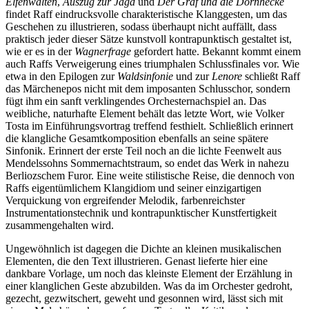
Elfenwalten
,
Auszug zur Jagd
und
Der Graf und die Dornhecke
findet Raff eindrucksvolle charakteristische Klanggesten, um das
Geschehen zu illustrieren, sodass überhaupt nicht auffällt, dass
praktisch jeder dieser Sätze kunstvoll kontrapunktisch gestaltet ist,
wie er es in der
Wagnerfrage
gefordert hatte. Bekannt kommt einem
auch Raffs Verweigerung eines triumphalen Schlussfinales vor. Wie
etwa in den Epilogen zur
Waldsinfonie
und zur
Lenore
schließt Raff
das Märchenepos nicht mit dem imposanten Schlusschor, sondern
fügt ihm ein sanft verklingendes Orchesternachspiel an. Das
weibliche, naturhafte Element behält das letzte Wort, wie Volker
Tosta im Einführungsvortrag treffend festhielt. Schließlich erinnert
die klangliche Gesamtkomposition ebenfalls an seine spätere
Sinfonik. Erinnert der erste Teil noch an die lichte Feenwelt aus
Mendelssohns Sommernachtstraum, so endet das Werk in nahezu
Berliozschem Furor. Eine weite stilistische Reise, die dennoch von
Raffs eigentümlichem Klangidiom und seiner einzigartigen
Verquickung von ergreifender Melodik, farbenreichster
Instrumentationstechnik und kontrapunktischer Kunstfertigkeit
zusammengehalten wird.
Ungewöhnlich ist dagegen die Dichte an kleinen musikalischen
Elementen, die den Text illustrieren. Genast lieferte hier eine
dankbare Vorlage, um noch das kleinste Element der Erzählung in
einer klanglichen Geste abzubilden. Was da im Orchester gedroht,
gezecht, gezwitschert, geweht und gesonnen wird, lässt sich mit