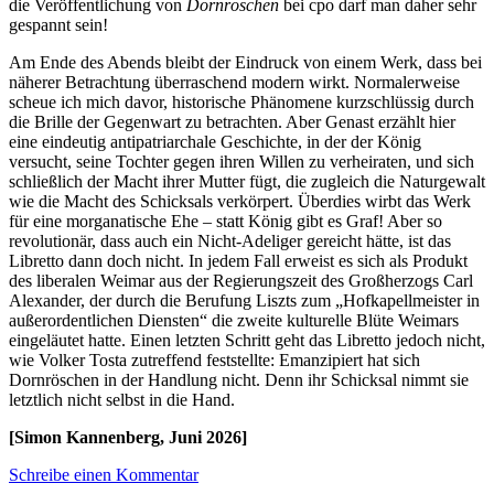
die Veröffentlichung von
Dornröschen
bei cpo darf man daher sehr
gespannt sein!
Am Ende des Abends bleibt der Eindruck von einem Werk, dass bei
näherer Betrachtung überraschend modern wirkt. Normalerweise
scheue ich mich davor, historische Phänomene kurzschlüssig durch
die Brille der Gegenwart zu betrachten. Aber Genast erzählt hier
eine eindeutig antipatriarchale Geschichte, in der der König
versucht, seine Tochter gegen ihren Willen zu verheiraten, und sich
schließlich der Macht ihrer Mutter fügt, die zugleich die Naturgewalt
wie die Macht des Schicksals verkörpert. Überdies wirbt das Werk
für eine morganatische Ehe – statt König gibt es Graf! Aber so
revolutionär, dass auch ein Nicht-Adeliger gereicht hätte, ist das
Libretto dann doch nicht. In jedem Fall erweist es sich als Produkt
des liberalen Weimar aus der Regierungszeit des Großherzogs Carl
Alexander, der durch die Berufung Liszts zum „Hofkapellmeister in
außerordentlichen Diensten“ die zweite kulturelle Blüte Weimars
eingeläutet hatte. Einen letzten Schritt geht das Libretto jedoch nicht,
wie Volker Tosta zutreffend feststellte: Emanzipiert hat sich
Dornröschen in der Handlung nicht. Denn ihr Schicksal nimmt sie
letztlich nicht selbst in die Hand.
[Simon Kannenberg, Juni 2026]
Schreibe einen Kommentar