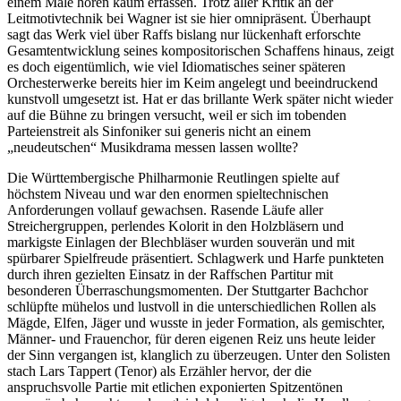
einem Male hören kaum erfassen. Trotz aller Kritik an der
Leitmotivtechnik bei Wagner ist sie hier omnipräsent. Überhaupt
sagt das Werk viel über Raffs bislang nur lückenhaft erforschte
Gesamtentwicklung seines kompositorischen Schaffens hinaus, zeigt
es doch eigentümlich, wie viel Idiomatisches seiner späteren
Orchesterwerke bereits hier im Keim angelegt und beeindruckend
kunstvoll umgesetzt ist. Hat er das brillante Werk später nicht wieder
auf die Bühne zu bringen versucht, weil er sich im tobenden
Parteienstreit als Sinfoniker sui generis nicht an einem
„neudeutschen“ Musikdrama messen lassen wollte?
Die Württembergische Philharmonie Reutlingen spielte auf
höchstem Niveau und war den enormen spieltechnischen
Anforderungen vollauf gewachsen. Rasende Läufe aller
Streichergruppen, perlendes Kolorit in den Holzbläsern und
markigste Einlagen der Blechbläser wurden souverän und mit
spürbarer Spielfreude präsentiert. Schlagwerk und Harfe punkteten
durch ihren gezielten Einsatz in der Raffschen Partitur mit
besonderen Überraschungsmomenten. Der Stuttgarter Bachchor
schlüpfte mühelos und lustvoll in die unterschiedlichen Rollen als
Mägde, Elfen, Jäger und wusste in jeder Formation, als gemischter,
Männer- und Frauenchor, für deren eigenen Reiz uns heute leider
der Sinn vergangen ist, klanglich zu überzeugen. Unter den Solisten
stach Lars Tappert (Tenor) als Erzähler hervor, der die
anspruchsvolle Partie mit etlichen exponierten Spitzentönen