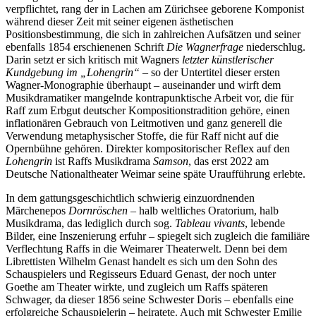
verpflichtet, rang der in Lachen am Zürichsee geborene Komponist
während dieser Zeit mit seiner eigenen ästhetischen
Positionsbestimmung, die sich in zahlreichen Aufsätzen und seiner
ebenfalls 1854 erschienenen Schrift
Die Wagnerfrage
niederschlug.
Darin setzt er sich kritisch mit Wagners
letzter künstlerischer
Kundgebung im „Lohengrin“
– so der Untertitel dieser ersten
Wagner-Monographie überhaupt – auseinander und wirft dem
Musikdramatiker mangelnde kontrapunktische Arbeit vor, die für
Raff zum Erbgut deutscher Kompositionstradition gehöre, einen
inflationären Gebrauch von Leitmotiven und ganz generell die
Verwendung metaphysischer Stoffe, die für Raff nicht auf die
Opernbühne gehören. Direkter kompositorischer Reflex auf den
Lohengrin
ist Raffs Musikdrama
Samson
, das erst 2022 am
Deutsche Nationaltheater Weimar seine späte Uraufführung erlebte.
In dem gattungsgeschichtlich schwierig einzuordnenden
Märchenepos
Dornröschen
– halb weltliches Oratorium, halb
Musikdrama, das lediglich durch sog.
Tableau vivants
, lebende
Bilder, eine Inszenierung erfuhr – spiegelt sich zugleich die familiäre
Verflechtung Raffs in die Weimarer Theaterwelt. Denn bei dem
Librettisten Wilhelm Genast handelt es sich um den Sohn des
Schauspielers und Regisseurs Eduard Genast, der noch unter
Goethe am Theater wirkte, und zugleich um Raffs späteren
Schwager, da dieser 1856 seine Schwester Doris – ebenfalls eine
erfolgreiche Schauspielerin – heiratete. Auch mit Schwester Emilie