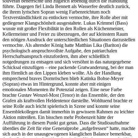
souverän beherrschte und zugleich lebendig durch die Handlung
führte. Dagegen fiel Linda Bennett als Wasserfee deutlich zurück,
die ihrem lyrischen Sopran wenig Farbenreichtum noch
Textverständlichkeit zu entlocken vermochte, ihre Rolle aber mit
gediegener Klangschönheit ausgestaltete. Lukas Krimmel (Bass)
wusste mit großer Flexibilität in den Rollen als Küchenmeister,
Kellermeister und Freier zu überzeugen, der auf kleinstem Raum
den nötigen Ausdruck der unterschiedlichen Situationen darzustellen
vermochte. Als alternder König hatte Matthias Lika (Bariton) die
psychologisch anspruchsvollste Aufgabe, den patriarchalen
Herrschaftsanspruch einzufordern, ihm aber schließlich
notgedrungen zu entsagen und sich versöhnt in das naturgegebene
Schicksal einzufügen – eine packende Gratwanderung, bei der man
ihm förmlich an den Lippen kleben wollte. Als der Handlung
entsprechend braves Dornröschen blieb Katinka Bohse-Meyer
(Sopran) etwas im Hintergrund, konnte aber mit einigen
emotionalen Momenten ihr Potenzial zeigen. Eine neue Farbe
brachte Gustav Wenzel-Most (Tenor) in das Ensemble, der den
Grafen als kraftvollen Heldentenor darstellte. Wohltuend brachte er
seine Rolle auch leicht spielerisch in Szene und konnte seine
Ensemblekollegen damit immerhin in gewissem Rahmen zu leichter
Aktion mitreißen. Ein bisschen mehr Probenzeit hätte der
Aufführung in diesem Punkt gut getan. Dass die Studioaufnahme
überdies die Zeit für eine Generalprobe „aufgefressen“ hatte, machte
sich auch in der unausgewogenen klanglichen Balance bemerkbar,