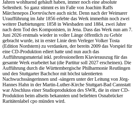
Jahren wohltuend gehäuft haben, immer noch eine absolute
Seltenheit. So ganz stimmt es im Falle von Joachim Raffs
Märchenepos
Dornröschen
auch nicht. Denn nach der Weimarer
Uraufführung im Jahr 1856 erlebte das Werk immerhin noch zwei
weitere Darbietungen: 1858 in Wiesbaden und 1884, zwei Jahre
nach dem Tod des Komponisten, in Jena. Dass das Werk nun am 7.
Juni 2026 erstmals wieder in voller Länge öffentlich zu Gehör
gebracht wurde, ist in erster Linie dem Verleger Volker Tosta
(Edition Nordstern) zu verdanken, der bereits 2009 das Vorspiel für
eine CD-Produktion ediert hatte und nun auch das
Aufführungsmaterial inkl. professionellem Klavierauszug für das
gesamte Werk erarbeitet hat (die Partitur soll 2027 erscheinen). Die
Aufführung durch die Württembergische Philharmonie Reutlingen
und den Stuttgarter Bachchor mit höchst talentierten
Nachwuchssängerinnen und -sängern unter der Leitung von Jörg-
Hannes Hahn in der Martin-Luther-Kirche Stuttgart-Bad Cannstatt
war Abschluss einer Studioproduktion des SWR, die in einer CD-
Produktion beim allseits bekannten und beliebten Osnabrücker
Raritätenlabel cpo münden wird.