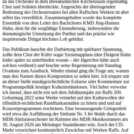
da das Orchester in dem überakustischen Kirchenraum regelmäßig
Chor und Solisten überdeckte. Angesichts der überragenden
Bedeutung des Orchestersatzes bei allen Raffschen Werken ist aber
selbst das verzeihlich. Zusammengehalten wurde das komplette
Ensemble von dem Leiter des Bachchores KMD Jörg-Hannes
Hahn, dem für die sorgfältige Einstudierung, insbesondere die
dramaturgische Umsetzung der Partitur und das präzise wie
inspirierende Dirigat höchstes Lob gebührt.
Das Publikum lauschte der Darbietung mit spürbarer Spannung,
zollte dem Chor der Küfer sogar Szenenapplaus (den Dirigent Hahn
leider später zu unterbinden wusste – der Jägerchor hätte auch
solchen verdient!) und brachte seine Begeisterung mit Standing
Ovations zum Ausdruck. Wieder einmal ging die Frage um, warum
man den Namen dieses Komponisten so selten hört. Ich erspare mir
an dieser Stelle musikgeschichtliche Exkurse oder Kommentare zur
Programmpolitik heutiger Kulturinstitutionen. Viel lieber verweise
ich darauf, dass nicht erst seit dem Jubiläumsjahr zur Raffs 200.
Geburtstag 2022 seine Werke vermehrt auf den Kulturwellen der
öffentlich-rechtlichen Rundfunkanstalten zu hören sind und auf
Konzertprogrammen erscheinen. Eine herausragende Gelegenheit
wird etwa die Aufführung der Sinfonie Nr. 3
Im Walde
durch das
MDR-Sinfonieorchester im Rahmen des MDR-Musiksommers am
30. August 2026 am Meininger Staatstheater sein. Auch der CD-
Markt verzeichnet kontinuierlich Zuwächse mit Werken Raffs. Auf