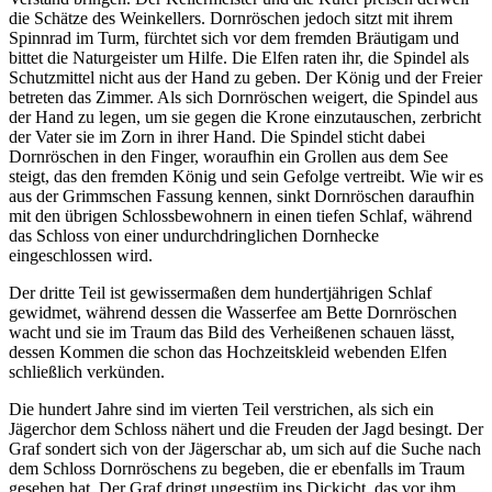
die Schätze des Weinkellers. Dornröschen jedoch sitzt mit ihrem
Spinnrad im Turm, fürchtet sich vor dem fremden Bräutigam und
bittet die Naturgeister um Hilfe. Die Elfen raten ihr, die Spindel als
Schutzmittel nicht aus der Hand zu geben. Der König und der Freier
betreten das Zimmer. Als sich Dornröschen weigert, die Spindel aus
der Hand zu legen, um sie gegen die Krone einzutauschen, zerbricht
der Vater sie im Zorn in ihrer Hand. Die Spindel sticht dabei
Dornröschen in den Finger, woraufhin ein Grollen aus dem See
steigt, das den fremden König und sein Gefolge vertreibt. Wie wir es
aus der Grimmschen Fassung kennen, sinkt Dornröschen daraufhin
mit den übrigen Schlossbewohnern in einen tiefen Schlaf, während
das Schloss von einer undurchdringlichen Dornhecke
eingeschlossen wird.
Der dritte Teil ist gewissermaßen dem hundertjährigen Schlaf
gewidmet, während dessen die Wasserfee am Bette Dornröschen
wacht und sie im Traum das Bild des Verheißenen schauen lässt,
dessen Kommen die schon das Hochzeitskleid webenden Elfen
schließlich verkünden.
Die hundert Jahre sind im vierten Teil verstrichen, als sich ein
Jägerchor dem Schloss nähert und die Freuden der Jagd besingt. Der
Graf sondert sich von der Jägerschar ab, um sich auf die Suche nach
dem Schloss Dornröschens zu begeben, die er ebenfalls im Traum
gesehen hat. Der Graf dringt ungestüm ins Dickicht, das vor ihm