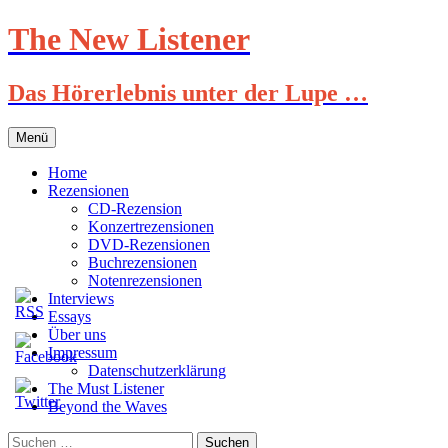
Zum
The New Listener
Inhalt
springen
Das Hörerlebnis unter der Lupe …
Menü
Home
Rezensionen
CD-Rezension
Konzertrezensionen
DVD-Rezensionen
Buchrezensionen
Notenrezensionen
Interviews
Essays
Über uns
Impressum
Datenschutzerklärung
The Must Listener
Beyond the Waves
Suchen