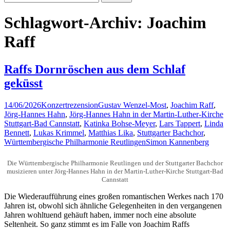
nach:
Schlagwort-Archiv: Joachim
Raff
Raffs Dornröschen aus dem Schlaf
geküsst
14/06/2026
Konzertrezension
Gustav Wenzel-Most
,
Joachim Raff
,
Jörg-Hannes Hahn
,
Jörg-Hannes Hahn in der Martin-Luther-Kirche
Stuttgart-Bad Cannstatt
,
Katinka Bohse-Meyer
,
Lars Tappert
,
Linda
Bennett
,
Lukas Krimmel
,
Matthias Lika
,
Stuttgarter Bachchor
,
Württembergische Philharmonie Reutlingen
Simon Kannenberg
Die Württembergische Philharmonie Reutlingen und der Stuttgarter Bachchor
musizieren unter Jörg-Hannes Hahn in der Martin-Luther-Kirche Stuttgart-Bad
Cannstatt
Die Wiederaufführung eines großen romantischen Werkes nach 170
Jahren ist, obwohl sich ähnliche Gelegenheiten in den vergangenen
Jahren wohltuend gehäuft haben, immer noch eine absolute
Seltenheit. So ganz stimmt es im Falle von Joachim Raffs