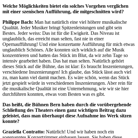
Welche Möglichkeiten bietet ein solches Vorgehen verglichen
mit einer szenischen Aufführung, die mitgeschnitten wird?
Philippe Bach:
Man hat natürlich eine viel höhere musikalische
Qualität. Jeder Musiker bringt Spitzenleistungen und gibt sein
Bestes. Jeder weiss: Das ist für die Ewigkeit. Das Niveau ist
unglaublich, das erreicht man selten, fast nie in einer
Opernaufführung! Und eine konzertante Aufführung für mich etwas
unglaublich Schönes. Alle konnten sich wirklich auf die Musik
konzentrieren und hatten das Stück im Blut, da wir zehn Tage so
intensiv gearbeitet haben. Das hat man selten. Natürlich gehört
dieses Stück auf die Bühne, das ist klar: Es braucht Inszenierungen,
verschiedene Inszenierungen! Ich glaube, das Stück lässt auch viel
zu, man kann viel damit machen. Es wäre schön, wenn das Stück
jetzt gespielt würde in verschiedenen Inszenierungen. Aber rein für
die musikalische Qualität ist eine Unternehmung, wie wir sie hier
durchführen konnten, etwas vom Besten was es gibt.
Das heißt, die Bühnen Bern haben durch die vorübergehende
Schließung des Theaters einen ganz wichtigen Beitrag dazu
geleistet, dass man überhaupt diese Aufnahme ins Werk sitzen
konnte?
Graziella Contratto:
Natürlich! Und wir haben noch ein
sogenanntes Konzertzimmer einbauen lassen. Sie haben diese