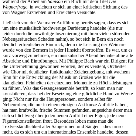
während der Arbeit am
Samson
ein Buch mit dem Titel
Die
Wagnerfrage
, in welchem er sich an einer kritischen Sichtung des
von Wagner Erstrebten und Erreichten versuchte.
Ließ sich von der Weimarer Aufführung bereits sagen, dass es sich
um eine musikalisch hochwertige Darbietung handelte (die nur
leider durch die unwürdige Inszenierung mit ihren vielen störenden
Nebengeräuschen Schaden nahm), so bot sich in Bern ein noch
deutlich erfreulicherer Eindruck, denn die Leistung der Weimarer
wurde von den Bernern in jeder Hinsicht übertroffen. Es war, um es
kurz vorweg zu nehmen, ein musikalischer Abend beinahe ohne alle
Abstriche und Eintrübungen. Mit Philippe Bach war ein Dirigent für
die Unternehmung gewonnen worden, der es versteht, Orchester
wie Chor mit deutlicher, funktionaler Zeichengebung, mit wachem
Sinn für die Entwicklung der Musik im Großen wie für die
klanglichen Feinheiten der einzelnen Momente zu Höchstleistungen
zu führen. Was das Gesangsensemble betrifft, so kann man nur
konstatieren, dass bei der Besetzung eine glückliche Hand zu Werke
ging: Nicht nur für die Hauptpersonen, sondern selbst für
Nebenrollen, die nur in einem einzigen Akt kurze Auftritte haben,
hat man kraftvolle, frische Stimmen gefunden, angesichts derer man
sich schlichtweg über jeden neuen Auftritt einer Figur, jede neue
Figurenkonstellation freut. Besonders loben muss man die
Textverständlichkeit aller Sängerinnen und Sänger – dies umso
mehr, da es sich um ein internationales Ensemble handelte, dessen