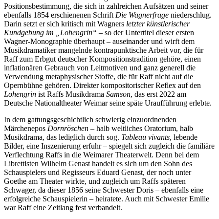
Positionsbestimmung, die sich in zahlreichen Aufsätzen und seiner
ebenfalls 1854 erschienenen Schrift
Die Wagnerfrage
niederschlug.
Darin setzt er sich kritisch mit Wagners
letzter künstlerischer
Kundgebung im „Lohengrin“
– so der Untertitel dieser ersten
Wagner-Monographie überhaupt – auseinander und wirft dem
Musikdramatiker mangelnde kontrapunktische Arbeit vor, die für
Raff zum Erbgut deutscher Kompositionstradition gehöre, einen
inflationären Gebrauch von Leitmotiven und ganz generell die
Verwendung metaphysischer Stoffe, die für Raff nicht auf die
Opernbühne gehören. Direkter kompositorischer Reflex auf den
Lohengrin
ist Raffs Musikdrama
Samson
, das erst 2022 am
Deutsche Nationaltheater Weimar seine späte Uraufführung erlebte.
In dem gattungsgeschichtlich schwierig einzuordnenden
Märchenepos
Dornröschen
– halb weltliches Oratorium, halb
Musikdrama, das lediglich durch sog.
Tableau vivants
, lebende
Bilder, eine Inszenierung erfuhr – spiegelt sich zugleich die familiäre
Verflechtung Raffs in die Weimarer Theaterwelt. Denn bei dem
Librettisten Wilhelm Genast handelt es sich um den Sohn des
Schauspielers und Regisseurs Eduard Genast, der noch unter
Goethe am Theater wirkte, und zugleich um Raffs späteren
Schwager, da dieser 1856 seine Schwester Doris – ebenfalls eine
erfolgreiche Schauspielerin – heiratete. Auch mit Schwester Emilie
war Raff eine Zeitlang fest verbandelt.