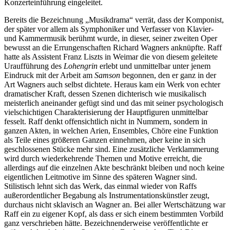
Konzerteinführung eingeleitet.
Bereits die Bezeichnung „Musikdrama“ verrät, dass der Komponist,
der später vor allem als Symphoniker und Verfasser von Klavier-
und Kammermusik berühmt wurde, in dieser, seiner zweiten Oper
bewusst an die Errungenschaften Richard Wagners anknüpfte. Raff
hatte als Assistent Franz Liszts in Weimar die von diesem geleitete
Uraufführung des
Lohengrin
erlebt und unmittelbar unter jenem
Eindruck mit der Arbeit am
Samson
begonnen, den er ganz in der
Art Wagners auch selbst dichtete. Heraus kam ein Werk von echter
dramatischer Kraft, dessen Szenen dichterisch wie musikalisch
meisterlich aneinander gefügt sind und das mit seiner psychologisch
vielschichtigen Charakterisierung der Hauptfiguren unmittelbar
fesselt. Raff denkt offensichtlich nicht in Nummern, sondern in
ganzen Akten, in welchen Arien, Ensembles, Chöre eine Funktion
als Teile eines größeren Ganzen einnehmen, aber keine in sich
geschlossenen Stücke mehr sind. Eine zusätzliche Verklammerung
wird durch wiederkehrende Themen und Motive erreicht, die
allerdings auf die einzelnen Akte beschränkt bleiben und noch keine
eigentlichen Leitmotive im Sinne des späteren Wagner sind.
Stilistisch lehnt sich das Werk, das einmal wieder von Raffs
außerordentlicher Begabung als Instrumentationskünstler zeugt,
durchaus nicht sklavisch an Wagner an. Bei aller Wertschätzung war
Raff ein zu eigener Kopf, als dass er sich einem bestimmten Vorbild
ganz verschrieben hätte. Bezeichnenderweise veröffentlichte er