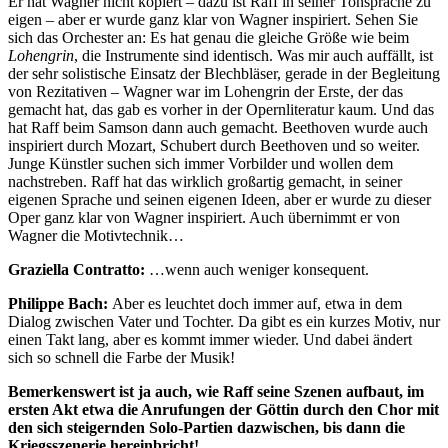
Er hat Wagner nicht kopiert – dazu ist Raff in seiner Tonsprache zu
eigen – aber er wurde ganz klar von Wagner inspiriert. Sehen Sie
sich das Orchester an: Es hat genau die gleiche Größe wie beim
Lohengrin
, die Instrumente sind identisch. Was mir auch auffällt, ist
der sehr solistische Einsatz der Blechbläser, gerade in der Begleitung
von Rezitativen – Wagner war im Lohengrin der Erste, der das
gemacht hat, das gab es vorher in der Opernliteratur kaum. Und das
hat Raff beim Samson dann auch gemacht. Beethoven wurde auch
inspiriert durch Mozart, Schubert durch Beethoven und so weiter.
Junge Künstler suchen sich immer Vorbilder und wollen dem
nachstreben. Raff hat das wirklich großartig gemacht, in seiner
eigenen Sprache und seinen eigenen Ideen, aber er wurde zu dieser
Oper ganz klar von Wagner inspiriert. Auch übernimmt er von
Wagner die Motivtechnik…
Graziella Contratto:
…wenn auch weniger konsequent.
Philippe Bach:
Aber es leuchtet doch immer auf, etwa in dem
Dialog zwischen Vater und Tochter. Da gibt es ein kurzes Motiv, nur
einen Takt lang, aber es kommt immer wieder. Und dabei ändert
sich so schnell die Farbe der Musik!
Bemerkenswert ist ja auch, wie Raff seine Szenen aufbaut, im
ersten Akt etwa die Anrufungen der Göttin durch den Chor mit
den sich steigernden Solo-Partien dazwischen, bis dann die
Kriegsszenerie hereinbricht!