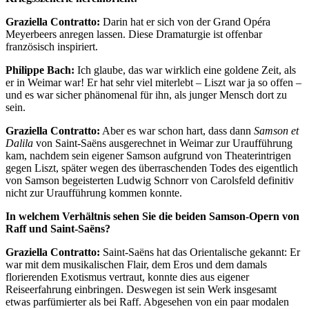
Graziella Contratto:
Darin hat er sich von der Grand Opéra
Meyerbeers anregen lassen. Diese Dramaturgie ist offenbar
französisch inspiriert.
Philippe Bach:
Ich glaube, das war wirklich eine goldene Zeit, als
er in Weimar war! Er hat sehr viel miterlebt – Liszt war ja so offen –
und es war sicher phänomenal für ihn, als junger Mensch dort zu
sein.
Graziella Contratto:
Aber es war schon hart, dass dann
Samson et
Dalila
von Saint-Saëns ausgerechnet in Weimar zur Uraufführung
kam, nachdem sein eigener Samson aufgrund von Theaterintrigen
gegen Liszt, später wegen des überraschenden Todes des eigentlich
von Samson begeisterten Ludwig Schnorr von Carolsfeld definitiv
nicht zur Uraufführung kommen konnte.
In welchem Verhältnis sehen Sie die beiden Samson-Opern von
Raff und Saint-Saëns?
Graziella Contratto:
Saint-Saëns hat das Orientalische gekannt: Er
war mit dem musikalischen Flair, dem Eros und dem damals
florierenden Exotismus vertraut, konnte dies aus eigener
Reiseerfahrung einbringen. Deswegen ist sein Werk insgesamt
etwas parfümierter als bei Raff. Abgesehen von ein paar modalen