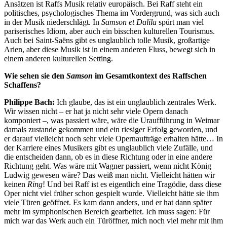
Ansätzen ist Raffs Musik relativ europäisch. Bei Raff steht ein
politisches, psychologisches Thema im Vordergrund, was sich auch
in der Musik niederschlägt. In
Samson et Dalila
spürt man viel
pariserisches Idiom, aber auch ein bisschen kulturellen Tourismus.
Auch bei Saint-Saëns gibt es unglaublich tolle Musik, großartige
Arien, aber diese Musik ist in einem anderen Fluss, bewegt sich in
einem anderen kulturellen Setting.
Wie sehen sie den
Samson
im Gesamtkontext des Raffschen
Schaffens?
Philippe Bach:
Ich glaube, das ist ein unglaublich zentrales Werk.
Wir wissen nicht – er hat ja nicht sehr viele Opern danach
komponiert –, was passiert wäre, wäre die Uraufführung in Weimar
damals zustande gekommen und ein riesiger Erfolg geworden, und
er darauf vielleicht noch sehr viele Opernaufträge erhalten hätte… In
der Karriere eines Musikers gibt es unglaublich viele Zufälle, und
die entscheiden dann, ob es in diese Richtung oder in eine andere
Richtung geht. Was wäre mit Wagner passiert, wenn nicht König
Ludwig gewesen wäre? Das weiß man nicht. Vielleicht hätten wir
keinen
Ring
! Und bei Raff ist es eigentlich eine Tragödie, dass diese
Oper nicht viel früher schon gespielt wurde. Vielleicht hätte sie ihm
viele Türen geöffnet. Es kam dann anders, und er hat dann später
mehr im symphonischen Bereich gearbeitet. Ich muss sagen: Für
mich war das Werk auch ein Türöffner, mich noch viel mehr mit ihm