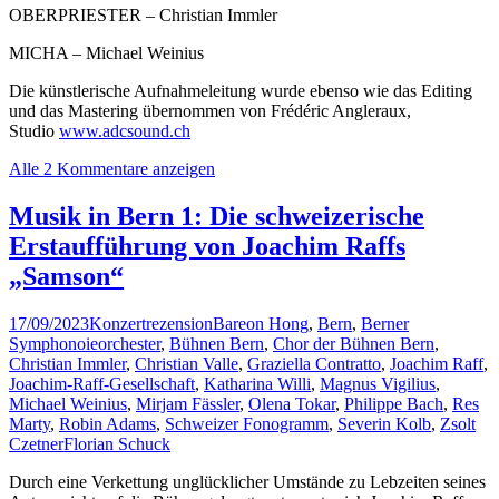
OBERPRIESTER – Christian Immler
MICHA – Michael Weinius
Die künstlerische Aufnahmeleitung wurde ebenso wie das Editing
und das Mastering übernommen von Frédéric Angleraux,
Studio
www.adcsound.ch
Alle 2 Kommentare anzeigen
Musik in Bern 1: Die schweizerische
Erstaufführung von Joachim Raffs
„Samson“
17/09/2023
Konzertrezension
Bareon Hong
,
Bern
,
Berner
Symphonoieorchester
,
Bühnen Bern
,
Chor der Bühnen Bern
,
Christian Immler
,
Christian Valle
,
Graziella Contratto
,
Joachim Raff
,
Joachim-Raff-Gesellschaft
,
Katharina Willi
,
Magnus Vigilius
,
Michael Weinius
,
Mirjam Fässler
,
Olena Tokar
,
Philippe Bach
,
Res
Marty
,
Robin Adams
,
Schweizer Fonogramm
,
Severin Kolb
,
Zsolt
Czetner
Florian Schuck
Durch eine Verkettung unglücklicher Umstände zu Lebzeiten seines