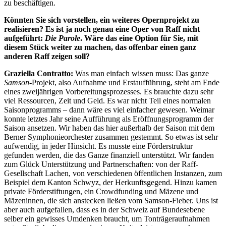
zu beschäftigen.
Könnten Sie sich vorstellen, ein weiteres Opernprojekt zu
realisieren? Es ist ja noch genau eine Oper von Raff nicht
aufgeführt:
Die Parole
. Wäre das eine Option für Sie, mit
diesem Stück weiter zu machen, das offenbar einen ganz
anderen Raff zeigen soll?
Graziella Contratto:
Was man einfach wissen muss: Das ganze
Samson
-Projekt, also Aufnahme und Erstaufführung, steht am Ende
eines zweijährigen Vorbereitungsprozesses. Es brauchte dazu sehr
viel Ressourcen, Zeit und Geld. Es war nicht Teil eines normalen
Saisonprogramms – dann wäre es viel einfacher gewesen. Weimar
konnte letztes Jahr seine Aufführung als Eröffnungsprogramm der
Saison ansetzen. Wir haben das hier außerhalb der Saison mit dem
Berner Symphonieorchester zusammen gestemmt. So etwas ist sehr
aufwendig, in jeder Hinsicht. Es musste eine Förderstruktur
gefunden werden, die das Ganze finanziell unterstützt. Wir fanden
zum Glück Unterstützung und Partnerschaften: von der Raff-
Gesellschaft Lachen, von verschiedenen öffentlichen Instanzen, zum
Beispiel dem Kanton Schwyz, der Herkunftsgegend. Hinzu kamen
private Förderstiftungen, ein Crowdfunding und Mäzene und
Mäzeninnen, die sich anstecken ließen vom Samson-Fieber. Uns ist
aber auch aufgefallen, dass es in der Schweiz auf Bundesebene
selber ein gewisses Umdenken braucht, um Tonträgeraufnahmen