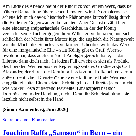
Am Ende des Abends bleibt der Eindruck von einem Werk, dass bei
näherer Betrachtung überraschend modern wirkt. Normalerweise
scheue ich mich davor, historische Phänomene kurzschlüssig durch
die Brille der Gegenwart zu betrachten. Aber Genast erzählt hier
eine eindeutig antipatriarchale Geschichte, in der der König
versucht, seine Tochter gegen ihren Willen zu verheiraten, und sich
schließlich der Macht ihrer Mutter fügt, die zugleich die Naturgewalt
wie die Macht des Schicksals verkörpert. Überdies wirbt das Werk
für eine morganatische Ehe – statt König gibt es Graf! Aber so
revolutionär, dass auch ein Nicht-Adeliger gereicht hätte, ist das
Libretto dann doch nicht. In jedem Fall erweist es sich als Produkt
des liberalen Weimar aus der Regierungszeit des Großherzogs Carl
Alexander, der durch die Berufung Liszts zum „Hofkapellmeister in
außerordentlichen Diensten“ die zweite kulturelle Blüte Weimars
eingeläutet hatte. Einen letzten Schritt geht das Libretto jedoch nicht,
wie Volker Tosta zutreffend feststellte: Emanzipiert hat sich
Dornröschen in der Handlung nicht. Denn ihr Schicksal nimmt sie
letztlich nicht selbst in die Hand.
[Simon Kannenberg, Juni 2026]
Schreibe einen Kommentar
Joachim Raffs „Samson“ in Bern – ein