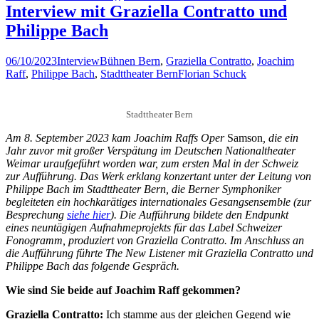
Interview mit Graziella Contratto und
Philippe Bach
06/10/2023
Interview
Bühnen Bern
,
Graziella Contratto
,
Joachim
Raff
,
Philippe Bach
,
Stadttheater Bern
Florian Schuck
Stadttheater Bern
Am 8. September 2023 kam Joachim Raffs Oper
Samson
, die ein
Jahr zuvor mit großer Verspätung im Deutschen Nationaltheater
Weimar uraufgeführt worden war, zum ersten Mal in der Schweiz
zur Aufführung. Das Werk erklang konzertant unter der Leitung von
Philippe Bach im Stadttheater Bern, die Berner Symphoniker
begleiteten ein hochkarätiges internationales Gesangsensemble (zur
Besprechung
siehe hier
). Die Aufführung bildete den Endpunkt
eines neuntägigen Aufnahmeprojekts für das Label Schweizer
Fonogramm, produziert von Graziella Contratto. Im Anschluss an
die Aufführung führte The New Listener mit Graziella Contratto und
Philippe Bach das folgende Gespräch.
Wie sind Sie beide auf Joachim Raff gekommen?
Graziella Contratto:
Ich stamme aus der gleichen Gegend wie