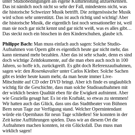
unter Studiobedingungen als eigene Kulturleistung anzuerkennen.
Das ist nämlich noch nicht so sehr der Fall, mindestens nicht, was
die historische Schweizer Musik betrifft. Die zeitgenössische Musik
wird schon sehr unterstützt. Das ist auch richtig und wichtig! Aber
die historische Musik, die eigentlich fast noch sensationeller ist, weil
man sie noch gar nicht kennt und gar nicht weiß, was es alles gibt…
Das steckt noch ein bisschen in den Kinderschuhen, glaube ich.
Philippe Bach:
Man muss einfach auch sagen: Solche Studio-
Aufnahmen von Opern gibt es eigentlich heute gar nicht mehr, das
kann niemand mehr bezahlen. Aber das ist sehr schade, denn es sind
doch wichtige Zeitdokumente, auf die man eben auch noch in 100
Jahren, so hoffe ich, zurückgreift. Es gibt doch Referenzaufnahmen,
sagen wir: den
Rosenkavalier
unter Carlos Kleiber. Solche Sachen
gibt es leider heute kaum mehr, da man heute immer Live-
Mitschnitte auf CD oder DVD bringt. Aber ich finde es unglaublich
wichtig für die Geschichte, dass man solche Studioaufnahmen mit
der wirklich besten Qualität eben für die Ewigkeit aufnimmt. Aber
wie Graziella gesagt hat: Es ist ein Kraftakt, so etwas zu stemmen!
Wir hatten auch das Glück, dass uns das Stadttheater von Bühnen
Bern neun Tage zur Verfügung stand. Welcher Opernintendant
würde ein Opernhaus für neun Tage schließen! Sie konnten in der
Zeit keine Aufführungen spielen. Dass wir an diesem Ort die
Aufnahmen machen konnten, ist ein Glücksfall. Das muss man
wirklich sagen!