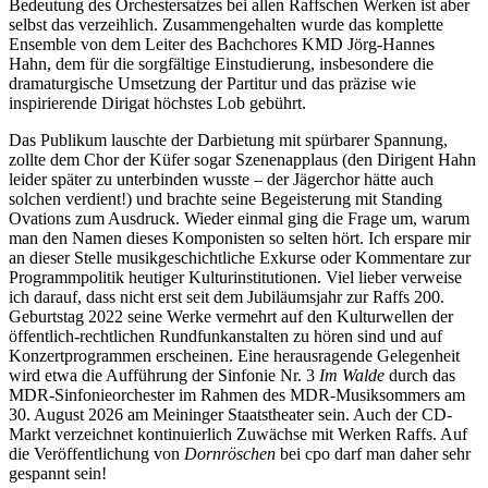
Bedeutung des Orchestersatzes bei allen Raffschen Werken ist aber
selbst das verzeihlich. Zusammengehalten wurde das komplette
Ensemble von dem Leiter des Bachchores KMD Jörg-Hannes
Hahn, dem für die sorgfältige Einstudierung, insbesondere die
dramaturgische Umsetzung der Partitur und das präzise wie
inspirierende Dirigat höchstes Lob gebührt.
Das Publikum lauschte der Darbietung mit spürbarer Spannung,
zollte dem Chor der Küfer sogar Szenenapplaus (den Dirigent Hahn
leider später zu unterbinden wusste – der Jägerchor hätte auch
solchen verdient!) und brachte seine Begeisterung mit Standing
Ovations zum Ausdruck. Wieder einmal ging die Frage um, warum
man den Namen dieses Komponisten so selten hört. Ich erspare mir
an dieser Stelle musikgeschichtliche Exkurse oder Kommentare zur
Programmpolitik heutiger Kulturinstitutionen. Viel lieber verweise
ich darauf, dass nicht erst seit dem Jubiläumsjahr zur Raffs 200.
Geburtstag 2022 seine Werke vermehrt auf den Kulturwellen der
öffentlich-rechtlichen Rundfunkanstalten zu hören sind und auf
Konzertprogrammen erscheinen. Eine herausragende Gelegenheit
wird etwa die Aufführung der Sinfonie Nr. 3
Im Walde
durch das
MDR-Sinfonieorchester im Rahmen des MDR-Musiksommers am
30. August 2026 am Meininger Staatstheater sein. Auch der CD-
Markt verzeichnet kontinuierlich Zuwächse mit Werken Raffs. Auf
die Veröffentlichung von
Dornröschen
bei cpo darf man daher sehr
gespannt sein!