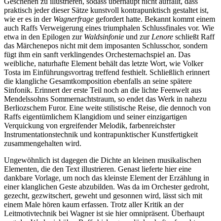
Geschehen zu illustrieren, sodass überhaupt nicht auffällt, dass
praktisch jeder dieser Sätze kunstvoll kontrapunktisch gestaltet ist,
wie er es in der
Wagnerfrage
gefordert hatte. Bekannt kommt einem
auch Raffs Verweigerung eines triumphalen Schlussfinales vor. Wie
etwa in den Epilogen zur
Waldsinfonie
und zur
Lenore
schließt Raff
das Märchenepos nicht mit dem imposanten Schlusschor, sondern
fügt ihm ein sanft verklingendes Orchesternachspiel an. Das
weibliche, naturhafte Element behält das letzte Wort, wie Volker
Tosta im Einführungsvortrag treffend festhielt. Schließlich erinnert
die klangliche Gesamtkomposition ebenfalls an seine spätere
Sinfonik. Erinnert der erste Teil noch an die lichte Feenwelt aus
Mendelssohns Sommernachtstraum, so endet das Werk in nahezu
Berliozschem Furor. Eine weite stilistische Reise, die dennoch von
Raffs eigentümlichem Klangidiom und seiner einzigartigen
Verquickung von ergreifender Melodik, farbenreichster
Instrumentationstechnik und kontrapunktischer Kunstfertigkeit
zusammengehalten wird.
Ungewöhnlich ist dagegen die Dichte an kleinen musikalischen
Elementen, die den Text illustrieren. Genast lieferte hier eine
dankbare Vorlage, um noch das kleinste Element der Erzählung in
einer klanglichen Geste abzubilden. Was da im Orchester gedroht,
gezecht, gezwitschert, geweht und gesonnen wird, lässt sich mit
einem Male hören kaum erfassen. Trotz aller Kritik an der
Leitmotivtechnik bei Wagner ist sie hier omnipräsent. Überhaupt