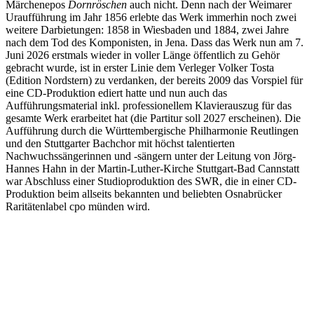
Märchenepos
Dornröschen
auch nicht. Denn nach der Weimarer
Uraufführung im Jahr 1856 erlebte das Werk immerhin noch zwei
weitere Darbietungen: 1858 in Wiesbaden und 1884, zwei Jahre
nach dem Tod des Komponisten, in Jena. Dass das Werk nun am 7.
Juni 2026 erstmals wieder in voller Länge öffentlich zu Gehör
gebracht wurde, ist in erster Linie dem Verleger Volker Tosta
(Edition Nordstern) zu verdanken, der bereits 2009 das Vorspiel für
eine CD-Produktion ediert hatte und nun auch das
Aufführungsmaterial inkl. professionellem Klavierauszug für das
gesamte Werk erarbeitet hat (die Partitur soll 2027 erscheinen). Die
Aufführung durch die Württembergische Philharmonie Reutlingen
und den Stuttgarter Bachchor mit höchst talentierten
Nachwuchssängerinnen und -sängern unter der Leitung von Jörg-
Hannes Hahn in der Martin-Luther-Kirche Stuttgart-Bad Cannstatt
war Abschluss einer Studioproduktion des SWR, die in einer CD-
Produktion beim allseits bekannten und beliebten Osnabrücker
Raritätenlabel cpo münden wird.