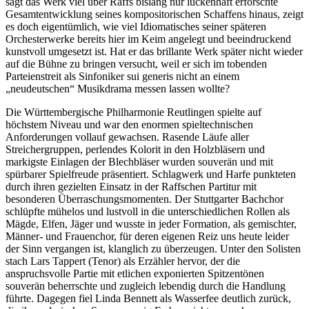
sagt das Werk viel über Raffs bislang nur lückenhaft erforschte
Gesamtentwicklung seines kompositorischen Schaffens hinaus, zeigt
es doch eigentümlich, wie viel Idiomatisches seiner späteren
Orchesterwerke bereits hier im Keim angelegt und beeindruckend
kunstvoll umgesetzt ist. Hat er das brillante Werk später nicht wieder
auf die Bühne zu bringen versucht, weil er sich im tobenden
Parteienstreit als Sinfoniker sui generis nicht an einem
„neudeutschen“ Musikdrama messen lassen wollte?
Die Württembergische Philharmonie Reutlingen spielte auf
höchstem Niveau und war den enormen spieltechnischen
Anforderungen vollauf gewachsen. Rasende Läufe aller
Streichergruppen, perlendes Kolorit in den Holzbläsern und
markigste Einlagen der Blechbläser wurden souverän und mit
spürbarer Spielfreude präsentiert. Schlagwerk und Harfe punkteten
durch ihren gezielten Einsatz in der Raffschen Partitur mit
besonderen Überraschungsmomenten. Der Stuttgarter Bachchor
schlüpfte mühelos und lustvoll in die unterschiedlichen Rollen als
Mägde, Elfen, Jäger und wusste in jeder Formation, als gemischter,
Männer- und Frauenchor, für deren eigenen Reiz uns heute leider
der Sinn vergangen ist, klanglich zu überzeugen. Unter den Solisten
stach Lars Tappert (Tenor) als Erzähler hervor, der die
anspruchsvolle Partie mit etlichen exponierten Spitzentönen
souverän beherrschte und zugleich lebendig durch die Handlung
führte. Dagegen fiel Linda Bennett als Wasserfee deutlich zurück,