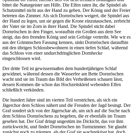
bittet die Naturgeister um Hilfe. Die Elfen raten ihr, die Spindel als
Schutzmittel nicht aus der Hand zu geben. Der König und der Freier
betreten das Zimmer. Als sich Dornröschen weigert, die Spindel aus
der Hand zu legen, um sie gegen die Krone einzutauschen, zerbricht
der Vater sie im Zorn in ihrer Hand. Die Spindel sticht dabei
Dornröschen in den Finger, woraufhin ein Grollen aus dem See
steigt, das den fremden König und sein Gefolge vertreibt. Wie wir es
aus der Grimmschen Fassung kennen, sinkt Dornröschen daraufhin
mit den übrigen Schlossbewohnern in einen tiefen Schlaf, während
das Schloss von einer undurchdringlichen Dornhecke
eingeschlossen wird.
Der dritte Teil ist gewissermaßen dem hundertjährigen Schlaf
gewidmet, während dessen die Wasserfee am Bette Dornröschen
wacht und sie im Traum das Bild des Verheißenen schauen lässt,
dessen Kommen die schon das Hochzeitskleid webenden Elfen
schließlich verkünden.
Die hundert Jahre sind im vierten Teil verstrichen, als sich ein
Jägerchor dem Schloss nähert und die Freuden der Jagd besingt. Der
Graf sondert sich von der Jägerschar ab, um sich auf die Suche nach
dem Schloss Dornröschens zu begeben, die er ebenfalls im Traum
gesehen hat. Der Graf dringt ungestüm ins Dickicht, das vor ihm
zurückweicht, und findet Dornröschen im Turmzimmer. Sie glaubt
zunächst noch zu träumen, als der Graf sie wachgeküsst hat, doch