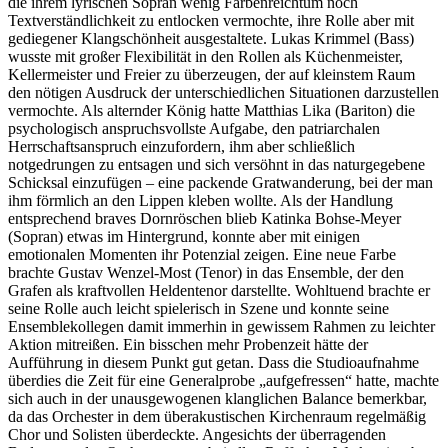
die ihrem lyrischen Sopran wenig Farbenreichtum noch
Textverständlichkeit zu entlocken vermochte, ihre Rolle aber mit
gediegener Klangschönheit ausgestaltete. Lukas Krimmel (Bass)
wusste mit großer Flexibilität in den Rollen als Küchenmeister,
Kellermeister und Freier zu überzeugen, der auf kleinstem Raum
den nötigen Ausdruck der unterschiedlichen Situationen darzustellen
vermochte. Als alternder König hatte Matthias Lika (Bariton) die
psychologisch anspruchsvollste Aufgabe, den patriarchalen
Herrschaftsanspruch einzufordern, ihm aber schließlich
notgedrungen zu entsagen und sich versöhnt in das naturgegebene
Schicksal einzufügen – eine packende Gratwanderung, bei der man
ihm förmlich an den Lippen kleben wollte. Als der Handlung
entsprechend braves Dornröschen blieb Katinka Bohse-Meyer
(Sopran) etwas im Hintergrund, konnte aber mit einigen
emotionalen Momenten ihr Potenzial zeigen. Eine neue Farbe
brachte Gustav Wenzel-Most (Tenor) in das Ensemble, der den
Grafen als kraftvollen Heldentenor darstellte. Wohltuend brachte er
seine Rolle auch leicht spielerisch in Szene und konnte seine
Ensemblekollegen damit immerhin in gewissem Rahmen zu leichter
Aktion mitreißen. Ein bisschen mehr Probenzeit hätte der
Aufführung in diesem Punkt gut getan. Dass die Studioaufnahme
überdies die Zeit für eine Generalprobe „aufgefressen“ hatte, machte
sich auch in der unausgewogenen klanglichen Balance bemerkbar,
da das Orchester in dem überakustischen Kirchenraum regelmäßig
Chor und Solisten überdeckte. Angesichts der überragenden