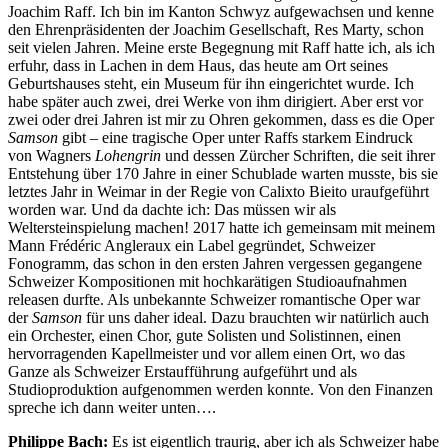
Joachim Raff. Ich bin im Kanton Schwyz aufgewachsen und kenne
den Ehrenpräsidenten der Joachim Gesellschaft, Res Marty, schon
seit vielen Jahren. Meine erste Begegnung mit Raff hatte ich, als ich
erfuhr, dass in Lachen in dem Haus, das heute am Ort seines
Geburtshauses steht, ein Museum für ihn eingerichtet wurde. Ich
habe später auch zwei, drei Werke von ihm dirigiert. Aber erst vor
zwei oder drei Jahren ist mir zu Ohren gekommen, dass es die Oper
Samson
gibt – eine tragische Oper unter Raffs starkem Eindruck
von Wagners
Lohengrin
und dessen Zürcher Schriften, die seit ihrer
Entstehung über 170 Jahre in einer Schublade warten musste, bis sie
letztes Jahr in Weimar in der Regie von Calixto Bieito uraufgeführt
worden war. Und da dachte ich: Das müssen wir als
Weltersteinspielung machen! 2017 hatte ich gemeinsam mit meinem
Mann Frédéric Angleraux ein Label gegründet, Schweizer
Fonogramm, das schon in den ersten Jahren vergessen gegangene
Schweizer Kompositionen mit hochkarätigen Studioaufnahmen
releasen durfte. Als unbekannte Schweizer romantische Oper war
der
Samson
für uns daher ideal. Dazu brauchten wir natürlich auch
ein Orchester, einen Chor, gute Solisten und Solistinnen, einen
hervorragenden Kapellmeister und vor allem einen Ort, wo das
Ganze als Schweizer Erstaufführung aufgeführt und als
Studioproduktion aufgenommen werden konnte. Von den Finanzen
spreche ich dann weiter unten….
Philippe Bach:
Es ist eigentlich traurig, aber ich als Schweizer habe