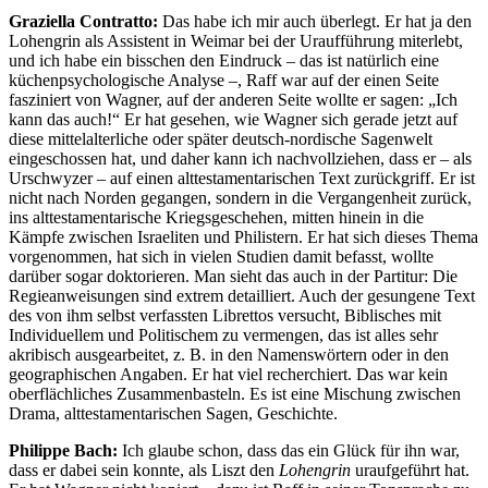
Graziella Contratto:
Das habe ich mir auch überlegt. Er hat ja den
Lohengrin als Assistent in Weimar bei der Uraufführung miterlebt,
und ich habe ein bisschen den Eindruck – das ist natürlich eine
küchenpsychologische Analyse –, Raff war auf der einen Seite
fasziniert von Wagner, auf der anderen Seite wollte er sagen: „Ich
kann das auch!“ Er hat gesehen, wie Wagner sich gerade jetzt auf
diese mittelalterliche oder später deutsch-nordische Sagenwelt
eingeschossen hat, und daher kann ich nachvollziehen, dass er – als
Urschwyzer – auf einen alttestamentarischen Text zurückgriff. Er ist
nicht nach Norden gegangen, sondern in die Vergangenheit zurück,
ins alttestamentarische Kriegsgeschehen, mitten hinein in die
Kämpfe zwischen Israeliten und Philistern. Er hat sich dieses Thema
vorgenommen, hat sich in vielen Studien damit befasst, wollte
darüber sogar doktorieren. Man sieht das auch in der Partitur: Die
Regieanweisungen sind extrem detailliert. Auch der gesungene Text
des von ihm selbst verfassten Librettos versucht, Biblisches mit
Individuellem und Politischem zu vermengen, das ist alles sehr
akribisch ausgearbeitet, z. B. in den Namenswörtern oder in den
geographischen Angaben. Er hat viel recherchiert. Das war kein
oberflächliches Zusammenbasteln. Es ist eine Mischung zwischen
Drama, alttestamentarischen Sagen, Geschichte.
Philippe Bach:
Ich glaube schon, dass das ein Glück für ihn war,
dass er dabei sein konnte, als Liszt den
Lohengrin
uraufgeführt hat.