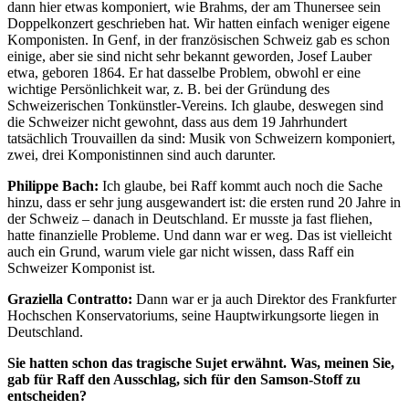
dann hier etwas komponiert, wie Brahms, der am Thunersee sein
Doppelkonzert geschrieben hat. Wir hatten einfach weniger eigene
Komponisten. In Genf, in der französischen Schweiz gab es schon
einige, aber sie sind nicht sehr bekannt geworden, Josef Lauber
etwa, geboren 1864. Er hat dasselbe Problem, obwohl er eine
wichtige Persönlichkeit war, z. B. bei der Gründung des
Schweizerischen Tonkünstler-Vereins. Ich glaube, deswegen sind
die Schweizer nicht gewohnt, dass aus dem 19 Jahrhundert
tatsächlich Trouvaillen da sind: Musik von Schweizern komponiert,
zwei, drei Komponistinnen sind auch darunter.
Philippe Bach:
Ich glaube, bei Raff kommt auch noch die Sache
hinzu, dass er sehr jung ausgewandert ist: die ersten rund 20 Jahre in
der Schweiz – danach in Deutschland. Er musste ja fast fliehen,
hatte finanzielle Probleme. Und dann war er weg. Das ist vielleicht
auch ein Grund, warum viele gar nicht wissen, dass Raff ein
Schweizer Komponist ist.
Graziella Contratto:
Dann war er ja auch Direktor des Frankfurter
Hochschen Konservatoriums, seine Hauptwirkungsorte liegen in
Deutschland.
Sie hatten schon das tragische Sujet erwähnt. Was, meinen Sie,
gab für Raff den Ausschlag, sich für den Samson-Stoff zu
entscheiden?