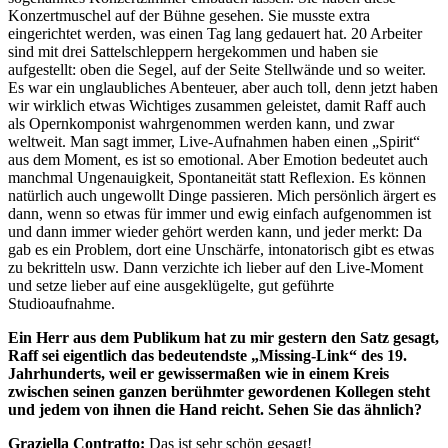
Konzertmuschel auf der Bühne gesehen. Sie musste extra
eingerichtet werden, was einen Tag lang gedauert hat. 20 Arbeiter
sind mit drei Sattelschleppern hergekommen und haben sie
aufgestellt: oben die Segel, auf der Seite Stellwände und so weiter.
Es war ein unglaubliches Abenteuer, aber auch toll, denn jetzt haben
wir wirklich etwas Wichtiges zusammen geleistet, damit Raff auch
als Opernkomponist wahrgenommen werden kann, und zwar
weltweit. Man sagt immer, Live-Aufnahmen haben einen „Spirit“
aus dem Moment, es ist so emotional. Aber Emotion bedeutet auch
manchmal Ungenauigkeit, Spontaneität statt Reflexion. Es können
natürlich auch ungewollt Dinge passieren. Mich persönlich ärgert es
dann, wenn so etwas für immer und ewig einfach aufgenommen ist
und dann immer wieder gehört werden kann, und jeder merkt: Da
gab es ein Problem, dort eine Unschärfe, intonatorisch gibt es etwas
zu bekritteln usw. Dann verzichte ich lieber auf den Live-Moment
und setze lieber auf eine ausgeklügelte, gut geführte
Studioaufnahme.
Ein Herr aus dem Publikum hat zu mir gestern den Satz gesagt,
Raff sei eigentlich das bedeutendste „Missing-Link“ des 19.
Jahrhunderts, weil er gewissermaßen wie in einem Kreis
zwischen seinen ganzen berühmter gewordenen Kollegen steht
und jedem von ihnen die Hand reicht. Sehen Sie das ähnlich?
Graziella Contratto:
Das ist sehr schön gesagt!