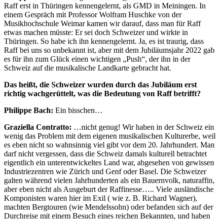
Raff erst in Thüringen kennengelernt, als GMD in Meiningen. In
einem Gespräch mit Professor Wolfram Huschke von der
Musikhochschule Weimar kamen wir darauf, dass man für Raff
etwas machen müsste: Er sei doch Schweizer und wirkte in
Thüringen. So habe ich ihn kennengelernt. Ja, es ist traurig, dass
Raff bei uns so unbekannt ist, aber mit dem Jubiläumsjahr 2022 gab
es für ihn zum Glück einen wichtigen „Push“, der ihn in der
Schweiz auf die musikalische Landkarte gebracht hat.
Das heißt, die Schweizer wurden durch das Jubiläum erst
richtig wachgerüttelt, was die Bedeutung von Raff betrifft?
Philippe Bach:
Ein bisschen…
Graziella Contratto:
…nicht genug! Wir haben in der Schweiz ein
wenig das Problem mit dem eigenen musikalischen Kulturerbe, weil
es eben nicht so wahnsinnig viel gibt vor dem 20. Jahrhundert. Man
darf nicht vergessen, dass die Schweiz damals kulturell betrachtet
eigentlich ein unterentwickeltes Land war, abgesehen von gewissen
Industriezentren wie Zürich und Genf oder Basel. Die Schweizer
galten während vielen Jahrhunderten als ein Bauernvolk, naturaffin,
aber eben nicht als Ausgeburt der Raffinesse….. Viele ausländische
Komponisten waren hier im Exil ( wie z. B. Richard Wagner),
machten Bergtouren (wie Mendelssohn) oder befanden sich auf der
Durchreise mit einem Besuch eines reichen Bekannten, und haben