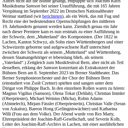
Autors nicht auf die Bühne gelangt, entpuppte sich Joachim Raffs
Musikdrama
Samson
bei seiner Uraufführung, die mit 165 Jahren
Verspätung im September 2022 im Deutschen Nationaltheater
Weimar stattfand (wir
berichteten
), als ein Werk, das mit Fug und
Recht eine der bedeutendsten Opernschöpfungen des mittleren
19. Jahrhunderts genannt werden kann. Ziemlich genau ein Jahr
nach dieser Premiere kam es nun erstmals zu einer Aufführung in
der Schweiz, dem „Mutterland“ des Komponisten. (Der 1822 in
Lachen, Kanton Schwyz, als Sohn eines Württembergers und einer
Schweizerin geborene und aufgewachsene Raff unterschied
zwischen der Schweiz als seinem „Mutterland“ und Württemberg,
dessen Staatsangehöriger er lebenslang blieb, als seinem
„Vaterland“.) Zeitgleich zum Musikfestival Bern, aber nicht als Teil
desselben, erklang der
Samson
konzertant als Extrakonzert der
Bühnen Bern am 8. September 2023 im Berner Stadttheater. Das
Berner Symphonieorchester und der Chor der Bühnen Bern
(einstudiert von Zsolt Czetner) spielten und sangen unter dem
Dirigat von Philippe Bach. In den einzelnen Rollen waren zu hören:
Magnus Vigilius (Samson), Olena Tokar (Delilah), Christian Immler
(Oberpriester), Michael Weinius (Micha), Robin Adams
(Abimelech), Mirjam Fässler (Oberpriesterin), Christian Valle (Seran
von Askalon), Bareon Hong (Gefängniswächter) und Katharina
Willi (Frau aus dem Volke). Der Abend wurde von Res Marty,
Ehrenpräsident der Joachim-Raff-Gesellschaft, und Severin Kolb,
Leiter des Joachim-Raff-Archivs in Lachen, mit einer ausführlichen