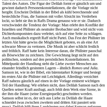
Talent des Autors. Die Figur der Delilah formt er gänzlich um und
gewinnt dadurch Personenkonstellationen, die die Vorlage nicht
hergibt. Erscheint Delilah in der Bibel als kühl berechnende und
bestechliche Frau, die Samson mit voller Absicht ins Verderben
lockt, so liebt sie ihn in Raffs Drama genauso wie er sie. Dadurch
verschwindet die Tendenz der Vorlage: Man erlebt den Konflikt der
Israeliten und Philister als neutraler Beobachter und wird nicht vom
Dichterkomponisten dazu verleitet, sich auf eine Seite zu schlagen.
Auch musikalisch ergreift Raff nicht Partei. Das Fest der Philister im
letzten Akt hätte gewiss die Möglichkeit geboten, es als eine Art
schwarze Messe zu vertonen. Die Musik ist aber schlicht festlich
und fröhlich. Raff hatte kein Interesse daran, die Philister pauschal
als Bösewichte zu zeichnen. Die Gewichtung liegt nicht auf den
politischen, sondern auf den persönlichen Konstellationen. Im
Mittelpunkt der Handlung steht die Liebe zweier Menschen aus
einander feindlich gesinnten Lagern – ähnlich
Romeo und Julia
.
Samson ist, wie in der Bibel, ein bärenstarker Krieger und besiegt
im ersten Akt die Philister mit Leichtigkeit. Allerdings verzichtet
Raff nahezu gänzlich auf einen in der Vorlage eminent wichtigen
Teil der Handlung: Wir erleben nicht, dass Delilah Samson nach den
Quellen seiner Kraft ausfragt, auch fehlt dem Werk eine Szene, in
der ihm die Haare (seine Energiequelle) geschnitten werden.
Samson selbst ist es, der sich aus Liebe zu Delilah die Haare
schneidet (was zwischen zweitem und dritten Akt passiert sein
muss). Delilah hilft ihren Landsleuten nur dabei Samson gefangen