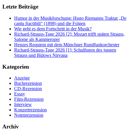
Letzte Beiträge
Humor in der Musikforschung: Hugo Riemanns Traktat „De
cantu fractibili“ (1898) und die Folgen
Wie geht es dem Fortschritt in der Musik?
Richard-Strauss-Tage 2026 [2]: Mozart trifft späten Strauss,
Salome als Kammeroper
Henzes Requiem mit dem Münchner Rundfunkorchester
Richard-Strauss-Tage 2026 [1]: Schulfugen des jungen
Strauss und Bülows Nirvana
Kategorien
Anzeige
Buchrezension
CD-Rezension
Essay
Film-Rezension
Interview
Konzertrezension
Notenrezension
Archiv