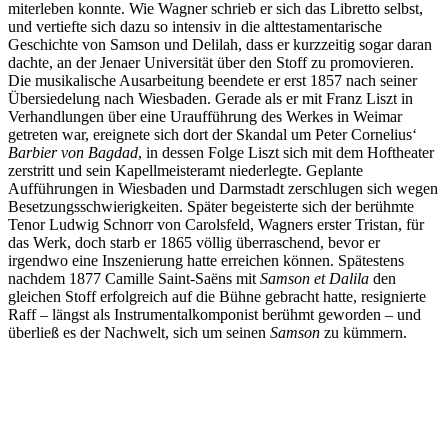
miterleben konnte. Wie Wagner schrieb er sich das Libretto selbst,
und vertiefte sich dazu so intensiv in die alttestamentarische
Geschichte von Samson und Delilah, dass er kurzzeitig sogar daran
dachte, an der Jenaer Universität über den Stoff zu promovieren.
Die musikalische Ausarbeitung beendete er erst 1857 nach seiner
Übersiedelung nach Wiesbaden. Gerade als er mit Franz Liszt in
Verhandlungen über eine Uraufführung des Werkes in Weimar
getreten war, ereignete sich dort der Skandal um Peter Cornelius‘
Barbier von Bagdad
, in dessen Folge Liszt sich mit dem Hoftheater
zerstritt und sein Kapellmeisteramt niederlegte. Geplante
Aufführungen in Wiesbaden und Darmstadt zerschlugen sich wegen
Besetzungsschwierigkeiten. Später begeisterte sich der berühmte
Tenor Ludwig Schnorr von Carolsfeld, Wagners erster Tristan, für
das Werk, doch starb er 1865 völlig überraschend, bevor er
irgendwo eine Inszenierung hatte erreichen können. Spätestens
nachdem 1877 Camille Saint-Saëns mit
Samson et Dalila
den
gleichen Stoff erfolgreich auf die Bühne gebracht hatte, resignierte
Raff – längst als Instrumentalkomponist berühmt geworden – und
überließ es der Nachwelt, sich um seinen
Samson
zu kümmern.