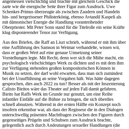
angemessen vielschichtig und brachte mit gleichem Geschick die
zarte wie die energische Seite ihrer Figur zum Ausdruck. Uwe
Schenker-Primus überzeugte als zwischen Zaudern und Handeln
hin- und hergerissener Philisterkönig, ebenso Avtandil Kaspeli als
mit dämonischer Energie die Handlung vorantreibender
Oberpriester. Mit Peter Sonn stand für die Titelrolle ein seine Kräfte
klug disponierender Tenor zur Verfügung.
Aus den Briefen, die Raff an Liszt schrieb, während er mit ihm über
eine Aufführung des Samson in Weimar verhandelte, wissen wir,
dass er großen Wert auf eine genaue Umsetzung seiner
Vorstellungen legte. Mit Recht, denn wer sich die Mühe macht, ein
psychologisch vielschichtiges Werk zu dichten und es mit dem ihm
zur Verfügung stehenden großen kompositorischen Können in
Musik zu setzen, der darf wohl erwarten, dass man sich zumindest
bei der Uraufführung an seine Vorgaben hält. Was hätte dagegen
gesprochen, dies auch 2022 zu tun? Besser als mit der Inszenierung
Calixto Bieitos wäre das Theater auf jeden Fall damit gefahren.
Bieito hat Raffs Werk im Grunde nur genutzt, um eine Reihe
infantiler Einfälle auf die Bühne zu bringen, die sich überdies
schnell abnutzen. Während in der ersten Hälfte ein Konzept noch
insofern erkennbar war, als dass der Regisseur die in den Dialogen
unterschwellig präsenten Machtfragen zwischen den Figuren durch
gegenseitiges Prügeln und Schubsen zum Ausdruck brachte,
gelegentlich auch durch Andeutungen sexueller Handlungen (die