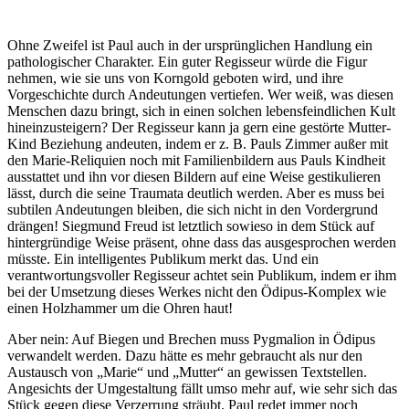
Ohne Zweifel ist Paul auch in der ursprünglichen Handlung ein
pathologischer Charakter. Ein guter Regisseur würde die Figur
nehmen, wie sie uns von Korngold geboten wird, und ihre
Vorgeschichte durch Andeutungen vertiefen. Wer weiß, was diesen
Menschen dazu bringt, sich in einen solchen lebensfeindlichen Kult
hineinzusteigern? Der Regisseur kann ja gern eine gestörte Mutter-
Kind Beziehung andeuten, indem er z. B. Pauls Zimmer außer mit
den Marie-Reliquien noch mit Familienbildern aus Pauls Kindheit
ausstattet und ihn vor diesen Bildern auf eine Weise gestikulieren
lässt, durch die seine Traumata deutlich werden. Aber es muss bei
subtilen Andeutungen bleiben, die sich nicht in den Vordergrund
drängen! Siegmund Freud ist letztlich sowieso in dem Stück auf
hintergründige Weise präsent, ohne dass das ausgesprochen werden
müsste. Ein intelligentes Publikum merkt das. Und ein
verantwortungsvoller Regisseur achtet sein Publikum, indem er ihm
bei der Umsetzung dieses Werkes nicht den Ödipus-Komplex wie
einen Holzhammer um die Ohren haut!
Aber nein: Auf Biegen und Brechen muss Pygmalion in Ödipus
verwandelt werden. Dazu hätte es mehr gebraucht als nur den
Austausch von „Marie“ und „Mutter“ an gewissen Textstellen.
Angesichts der Umgestaltung fällt umso mehr auf, wie sehr sich das
Stück gegen diese Verzerrung sträubt. Paul redet immer noch