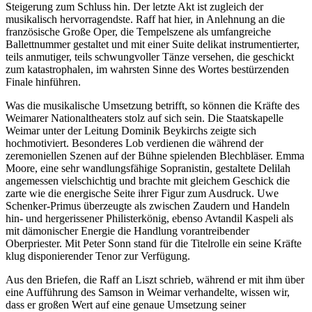
Steigerung zum Schluss hin. Der letzte Akt ist zugleich der
musikalisch hervorragendste. Raff hat hier, in Anlehnung an die
französische Große Oper, die Tempelszene als umfangreiche
Ballettnummer gestaltet und mit einer Suite delikat instrumentierter,
teils anmutiger, teils schwungvoller Tänze versehen, die geschickt
zum katastrophalen, im wahrsten Sinne des Wortes bestürzenden
Finale hinführen.
Was die musikalische Umsetzung betrifft, so können die Kräfte des
Weimarer Nationaltheaters stolz auf sich sein. Die Staatskapelle
Weimar unter der Leitung Dominik Beykirchs zeigte sich
hochmotiviert. Besonderes Lob verdienen die während der
zeremoniellen Szenen auf der Bühne spielenden Blechbläser. Emma
Moore, eine sehr wandlungsfähige Sopranistin, gestaltete Delilah
angemessen vielschichtig und brachte mit gleichem Geschick die
zarte wie die energische Seite ihrer Figur zum Ausdruck. Uwe
Schenker-Primus überzeugte als zwischen Zaudern und Handeln
hin- und hergerissener Philisterkönig, ebenso Avtandil Kaspeli als
mit dämonischer Energie die Handlung vorantreibender
Oberpriester. Mit Peter Sonn stand für die Titelrolle ein seine Kräfte
klug disponierender Tenor zur Verfügung.
Aus den Briefen, die Raff an Liszt schrieb, während er mit ihm über
eine Aufführung des Samson in Weimar verhandelte, wissen wir,
dass er großen Wert auf eine genaue Umsetzung seiner