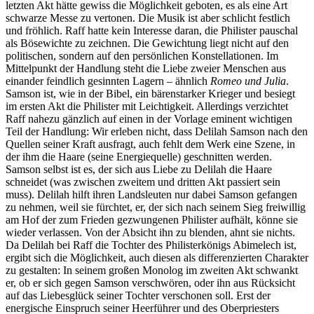
letzten Akt hätte gewiss die Möglichkeit geboten, es als eine Art
schwarze Messe zu vertonen. Die Musik ist aber schlicht festlich
und fröhlich. Raff hatte kein Interesse daran, die Philister pauschal
als Bösewichte zu zeichnen. Die Gewichtung liegt nicht auf den
politischen, sondern auf den persönlichen Konstellationen. Im
Mittelpunkt der Handlung steht die Liebe zweier Menschen aus
einander feindlich gesinnten Lagern – ähnlich
Romeo und Julia
.
Samson ist, wie in der Bibel, ein bärenstarker Krieger und besiegt
im ersten Akt die Philister mit Leichtigkeit. Allerdings verzichtet
Raff nahezu gänzlich auf einen in der Vorlage eminent wichtigen
Teil der Handlung: Wir erleben nicht, dass Delilah Samson nach den
Quellen seiner Kraft ausfragt, auch fehlt dem Werk eine Szene, in
der ihm die Haare (seine Energiequelle) geschnitten werden.
Samson selbst ist es, der sich aus Liebe zu Delilah die Haare
schneidet (was zwischen zweitem und dritten Akt passiert sein
muss). Delilah hilft ihren Landsleuten nur dabei Samson gefangen
zu nehmen, weil sie fürchtet, er, der sich nach seinem Sieg freiwillig
am Hof der zum Frieden gezwungenen Philister aufhält, könne sie
wieder verlassen. Von der Absicht ihn zu blenden, ahnt sie nichts.
Da Delilah bei Raff die Tochter des Philisterkönigs Abimelech ist,
ergibt sich die Möglichkeit, auch diesen als differenzierten Charakter
zu gestalten: In seinem großen Monolog im zweiten Akt schwankt
er, ob er sich gegen Samson verschwören, oder ihn aus Rücksicht
auf das Liebesglück seiner Tochter verschonen soll. Erst der
energische Einspruch seiner Heerführer und des Oberpriesters