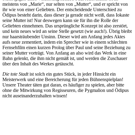
meistens von „Marie“, nur selten von „Mutter“, und er spricht von
ihr wie von einer Geliebten. Der entscheidende Unterschied zu
Ödipus besteht darin, dass dieser ja gerade nicht weiß, dass Iokaste
seine Mutter ist! Nur deswegen kann sie für ihn die Rolle der
Geliebten einnehmen. Das ursprüngliche Konzept ist also zerstört,
und kein neues wird an seine Stelle gesetzt (wie auch!). Übrig bleibt
nur haarsträubender Unsinn. Dieser wird am Anfang jedes Aktes
aufs neue zementiert, indem ein Sprecher wie in einem schlechten
Fernsehfilm einen kurzen Prolog über Paul und seine Beziehung zu
seiner Mutter vorträgt. Von Anfang an also wird das Werk in eine
Bahn gelenkt, die ihm nicht gemäß ist, und werden die Zuschauer
über den Inhalt des Werkes getäuscht.
Die tote Stadt
ist solch ein gutes Stück, in jeder Hinsicht ein
Meisterwerk und eine Bereicherung für jeden Bühnenspielplan!
Unsere Theater täten gut daran, es häufiger zu spielen, aber bitte
ohne die Mitwirkung von Regisseuren, die Pygmalion und Ödipus
nicht auseinanderzuhalten wissen!