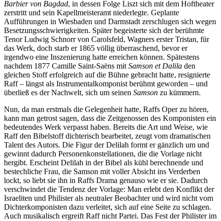
Barbier von Bagdad
, in dessen Folge Liszt sich mit dem Hoftheater
zerstritt und sein Kapellmeisteramt niederlegte. Geplante
Aufführungen in Wiesbaden und Darmstadt zerschlugen sich wegen
Besetzungsschwierigkeiten. Später begeisterte sich der berühmte
Tenor Ludwig Schnorr von Carolsfeld, Wagners erster Tristan, für
das Werk, doch starb er 1865 völlig überraschend, bevor er
irgendwo eine Inszenierung hatte erreichen können. Spätestens
nachdem 1877 Camille Saint-Saëns mit
Samson et Dalila
den
gleichen Stoff erfolgreich auf die Bühne gebracht hatte, resignierte
Raff – längst als Instrumentalkomponist berühmt geworden – und
überließ es der Nachwelt, sich um seinen
Samson
zu kümmern.
Nun, da man erstmals die Gelegenheit hatte, Raffs Oper zu hören,
kann man getrost sagen, dass die Zeitgenossen des Komponisten ein
bedeutendes Werk verpasst haben. Bereits die Art und Weise, wie
Raff den Bibelstoff dichterisch bearbeitet, zeugt vom dramatischen
Talent des Autors. Die Figur der Delilah formt er gänzlich um und
gewinnt dadurch Personenkonstellationen, die die Vorlage nicht
hergibt. Erscheint Delilah in der Bibel als kühl berechnende und
bestechliche Frau, die Samson mit voller Absicht ins Verderben
lockt, so liebt sie ihn in Raffs Drama genauso wie er sie. Dadurch
verschwindet die Tendenz der Vorlage: Man erlebt den Konflikt der
Israeliten und Philister als neutraler Beobachter und wird nicht vom
Dichterkomponisten dazu verleitet, sich auf eine Seite zu schlagen.
Auch musikalisch ergreift Raff nicht Partei. Das Fest der Philister im