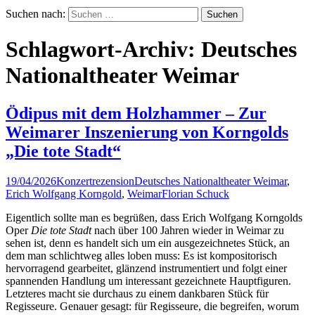
Suchen nach:
Schlagwort-Archiv: Deutsches
Nationaltheater Weimar
Ödipus mit dem Holzhammer – Zur
Weimarer Inszenierung von Korngolds
„Die tote Stadt“
19/04/2026
Konzertrezension
Deutsches Nationaltheater Weimar
,
Erich Wolfgang Korngold
,
Weimar
Florian Schuck
Eigentlich sollte man es begrüßen, dass Erich Wolfgang Korngolds
Oper
Die tote Stadt
nach über 100 Jahren wieder in Weimar zu
sehen ist, denn es handelt sich um ein ausgezeichnetes Stück, an
dem man schlichtweg alles loben muss: Es ist kompositorisch
hervorragend gearbeitet, glänzend instrumentiert und folgt einer
spannenden Handlung um interessant gezeichnete Hauptfiguren.
Letzteres macht sie durchaus zu einem dankbaren Stück für
Regisseure. Genauer gesagt: für Regisseure, die begreifen, worum