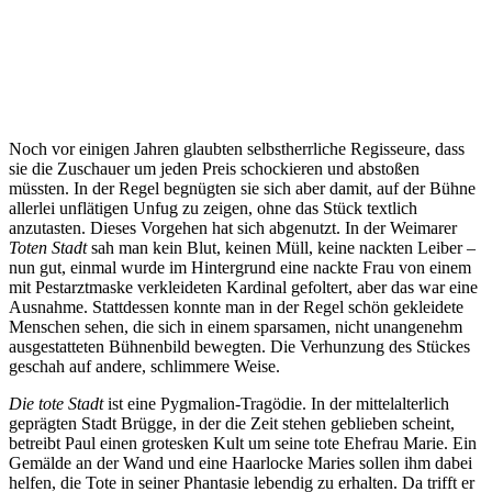
Noch vor einigen Jahren glaubten selbstherrliche Regisseure, dass
sie die Zuschauer um jeden Preis schockieren und abstoßen
müssten. In der Regel begnügten sie sich aber damit, auf der Bühne
allerlei unflätigen Unfug zu zeigen, ohne das Stück textlich
anzutasten. Dieses Vorgehen hat sich abgenutzt. In der Weimarer
Toten Stadt
sah man kein Blut, keinen Müll, keine nackten Leiber –
nun gut, einmal wurde im Hintergrund eine nackte Frau von einem
mit Pestarztmaske verkleideten Kardinal gefoltert, aber das war eine
Ausnahme. Stattdessen konnte man in der Regel schön gekleidete
Menschen sehen, die sich in einem sparsamen, nicht unangenehm
ausgestatteten Bühnenbild bewegten. Die Verhunzung des Stückes
geschah auf andere, schlimmere Weise.
Die tote Stadt
ist eine Pygmalion-Tragödie. In der mittelalterlich
geprägten Stadt Brügge, in der die Zeit stehen geblieben scheint,
betreibt Paul einen grotesken Kult um seine tote Ehefrau Marie. Ein
Gemälde an der Wand und eine Haarlocke Maries sollen ihm dabei
helfen, die Tote in seiner Phantasie lebendig zu erhalten. Da trifft er