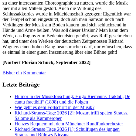
zu einer interessanten Choreographie zu nutzen, wurde die Musik
hier mit allen Mitteln gestört. Auch die Wirkung des
Schlussakkordes wurde in Mitleidenschaft gezogen: Eigentlich war
der Tempel schon eingestürzt, doch sah man Samson noch nach
Verklingen der Musik am Boden kauern und sich schluchzend in
Hände und Arme beißen. Was soll dieser Unsinn? Man kann dem
Werk, das fraglos zum Bedeutendsten gehört, was Raff geschrieben
hat, und unter den Werken der deutschen Zeitgenossen Richard
Wagners einen hohen Rang beanspruchen darf, nur wünschen, dass
es einmal in einer guten Inszenierung über eine Bühne geht!
[Norbert Florian Schuck, September 2022]
Bisher ein Kommentar
Letzte Beiträge
Humor in der Musikforschung: Hugo Riemanns Traktat „De
cantu fractibili“ (1898) und die Folgen
Wie geht es dem Fortschritt in der Musik?
Richard-Strauss-Tage 2026 [2]: Mozart trifft späten Strauss,
Salome als Kammeroper
Henzes Requiem mit dem Münchner Rundfunkorchester
Richard-Strauss-Tage 2026 [1]: Schulfugen des jungen
Strauss und Bülows Nirvana