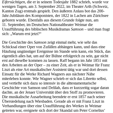
Eifersüchtigen
, die er in seinem Todesjahr 1882 schrieb, wurde vor
wenigen Tagen, am 3. September 2022, im Theater Arth (Schweiz,
Kanton Zug) erstmals gespielt. Den äußeren Anlass bot das 200-
Jahr-Jubiläum des Komponisten, der 1822 in Lachen am Zürichsee
geboren wurde. Ebenfalls aus diesem Grunde folgte nun, am
11. September, im Deutschen Nationaltheater Weimar die
Uraufführung des biblischen Musikdramas
Samson
– und man fragt
sich: „Warum erst jetzt?“
Die Geschichte des
Samson
zeigt einmal mehr, wie sehr das
Schicksal einer Oper von Zufällen abhängen kann, und dass eine
Häufung ungünstiger Ereignisse im Stande sein kann, ein Stück, das
eigentlich alles hat, um auf der Bühne erfolgreich zu sein, gar nicht
erst auf dieselbe kommen zu lassen. Raff begann im Jahr 1851 mit
den Arbeiten an der Oper – zu einer Zeit, als er in Weimar für Franz
Liszt als eine Art musikalischer Assistent tätig war und dort dessen
Einsatz für die Werke Richard Wagners aus nächster Nähe
miterleben konnte. Wie Wagner schrieb er sich das Libretto selbst,
und vertiefte sich dazu so intensiv in die alttestamentarische
Geschichte von Samson und Delilah, dass er kurzzeitig sogar daran
dachte, an der Jenaer Universität über den Stoff zu promovieren.
Die musikalische Ausarbeitung beendete er erst 1857 nach seiner
Übersiedelung nach Wiesbaden. Gerade als er mit Franz Liszt in
Verhandlungen über eine Uraufführung des Werkes in Weimar
getreten war, ereignete sich dort der Skandal um Peter Cornelius‘