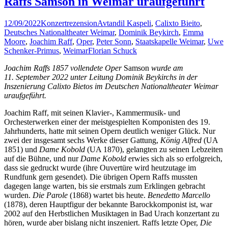
Raffs Samson in Weimar uraufgeführt
12/09/2022
Konzertrezension
Avtandil Kaspeli
,
Calixto Bieito
,
Deutsches Nationaltheater Weimar
,
Dominik Beykirch
,
Emma
Moore
,
Joachim Raff
,
Oper
,
Peter Sonn
,
Staatskapelle Weimar
,
Uwe
Schenker-Primus
,
Weimar
Florian Schuck
Joachim Raffs 1857 vollendete Oper
Samson
wurde am
11. September 2022 unter Leitung Dominik Beykirchs in der
Inszenierung Calixto Bietos im Deutschen Nationaltheater Weimar
uraufgeführt.
Joachim Raff, mit seinen Klavier-, Kammermusik- und
Orchesterwerken einer der meistgespielten Komponisten des 19.
Jahrhunderts, hatte mit seinen Opern deutlich weniger Glück. Nur
zwei der insgesamt sechs Werke dieser Gattung,
König Alfred
(UA
1851) und
Dame Kobold
(UA 1870), gelangten zu seinen Lebzeiten
auf die Bühne, und nur
Dame Kobold
erwies sich als so erfolgreich,
dass sie gedruckt wurde (ihre Ouvertüre wird heutzutage im
Rundfunk gern gesendet). Die übrigen Opern Raffs mussten
dagegen lange warten, bis sie erstmals zum Erklingen gebracht
wurden.
Die Parole
(1868) wartet bis heute.
Benedetto Marcello
(1878), deren Hauptfigur der bekannte Barockkomponist ist, war
2002 auf den Herbstlichen Musiktagen in Bad Urach konzertant zu
hören, wurde aber bislang nicht inszeniert. Raffs letzte Oper,
Die