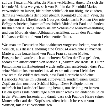
auf die Tänzerin Marietta, die Marie verblüffend ähnelt. Da sich die
lebende Marietta weigert, sich von Paul in das Ebenbild Maries
verwandeln zu lassen, bleibt ihm schließlich nur übrig, sie zu töten,
damit sie wenigstens der Toten gleicht. Korngold und sein Vater, die
gemeinsam das Libretto nach Georges Rodenbachs Roman
Das tote
Brügge
schrieben, hatten offensichtlich Mitleid mit Paul und fanden
für ihn einen Ausweg, indem sie am Schluss die Marietta-Handlung
und den Mord als einen Albtraum darstellten, durch den Paul eine
Katharsis erfährt und zum Leben zurückfindet.
Was man am Deutschen Nationaltheater vorgesetzt bekam, war der
Versuch, aus dieser Handlung eine Ödipus-Geschichte zu machen.
Marie wurde kurzerhand von Pauls Frau zu seiner Mutter.
Entsprechend wurde auch an mehreren Stellen der Text geändert,
sodass nun ausdrücklich von Marie als „Mutter“ die Rede ist. Durch
Pantomimen im Hintergrund wurde außerdem angedeutet, dass Paul
seine Mutter einst ermordet hat, als er sie mit einem Liebhaber
erwischte. So erklärt sich auch, dass Paul hier nicht bloß eine
Haarlocke Maries im Schrank aufbewahrt, sondern einen ganzen
Zopf, an dem noch der Schädel hängt. Diese Reliquie holt er
mehrfach im Laufe der Handlung heraus, um sie innig zu herzen.
Da ein gutes Ende heutzutage nicht mehr schick ist, endet das Stück
in der Weimarer Inszenierung damit, dass sich Paul die Haare seiner
Mutter selbst auf den Kopf setzt, offensichtlich besessen vom
Wunsch, mit ihr zu verschmelzen.