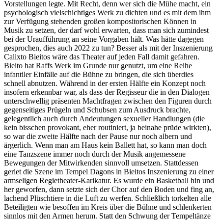
Vorstellungen legte. Mit Recht, denn wer sich die Mühe macht, ein
psychologisch vielschichtiges Werk zu dichten und es mit dem ihm
zur Verfügung stehenden großen kompositorischen Können in
Musik zu setzen, der darf wohl erwarten, dass man sich zumindest
bei der Uraufführung an seine Vorgaben hält. Was hätte dagegen
gesprochen, dies auch 2022 zu tun? Besser als mit der Inszenierung
Calixto Bieitos wäre das Theater auf jeden Fall damit gefahren.
Bieito hat Raffs Werk im Grunde nur genutzt, um eine Reihe
infantiler Einfälle auf die Bühne zu bringen, die sich überdies
schnell abnutzen. Während in der ersten Hälfte ein Konzept noch
insofern erkennbar war, als dass der Regisseur die in den Dialogen
unterschwellig präsenten Machtfragen zwischen den Figuren durch
gegenseitiges Prügeln und Schubsen zum Ausdruck brachte,
gelegentlich auch durch Andeutungen sexueller Handlungen (die
kein bisschen provokant, eher routiniert, ja beinahe prüde wirkten),
so war die zweite Hälfte nach der Pause nur noch albern und
ärgerlich. Wenn man am Haus kein Ballett hat, so kann man doch
eine Tanzszene immer noch durch der Musik angemessene
Bewegungen der Mitwirkenden sinnvoll umsetzen. Stattdessen
geriet die Szene im Tempel Dagons in Bieitos Inszenierung zu einer
armseligen Regietheater-Karikatur. Es wurde ein Basketball hin und
her geworfen, dann setzte sich der Chor auf den Boden und fing an,
lachend Plüschtiere in die Luft zu werfen. Schließlich torkelten alle
Beteiligten wie besoffen im Kreis über die Bühne und schlenkerten
sinnlos mit den Armen herum. Statt den Schwung der Tempeltänze