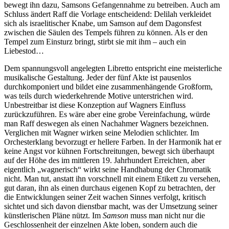
bewegt ihn dazu, Samsons Gefangennahme zu betreiben. Auch am
Schluss ändert Raff die Vorlage entscheidend: Delilah verkleidet
sich als israelitischer Knabe, um Samson auf dem Dagonsfest
zwischen die Säulen des Tempels führen zu können. Als er den
Tempel zum Einsturz bringt, stirbt sie mit ihm – auch ein
Liebestod…
Dem spannungsvoll angelegten Libretto entspricht eine meisterliche
musikalische Gestaltung. Jeder der fünf Akte ist pausenlos
durchkomponiert und bildet eine zusammenhängende Großform,
was teils durch wiederkehrende Motive unterstrichen wird.
Unbestreitbar ist diese Konzeption auf Wagners Einfluss
zurückzuführen. Es wäre aber eine grobe Vereinfachung, würde
man Raff deswegen als einen Nachahmer Wagners bezeichnen.
Verglichen mit Wagner wirken seine Melodien schlichter. Im
Orchesterklang bevorzugt er hellere Farben. In der Harmonik hat er
keine Angst vor kühnen Fortschreitungen, bewegt sich überhaupt
auf der Höhe des im mittleren 19. Jahrhundert Erreichten, aber
eigentlich „wagnerisch“ wirkt seine Handhabung der Chromatik
nicht. Man tut, anstatt ihn vorschnell mit einem Etikett zu versehen,
gut daran, ihn als einen durchaus eigenen Kopf zu betrachten, der
die Entwicklungen seiner Zeit wachen Sinnes verfolgt, kritisch
sichtet und sich davon dienstbar macht, was der Umsetzung seiner
künstlerischen Pläne nützt. Im
Samson
muss man nicht nur die
Geschlossenheit der einzelnen Akte loben, sondern auch die