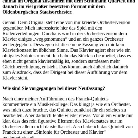
einmal im Original zusammen mit dem Schumann Quartett und
danach im viel größer besetztem Format mit dem
Oldenburgischen Staatsorchester.
Genau. Dem Original steht eine von mir kreierte Orchesterversion
gegenüber. Mich interessierte hier das Spiel mit den
Rollenverteilungen. Durchaus wird in der Orchesterversion dem
Klavier einiges „weggenommen“ und an ein ganzes Orchester
weitergegeben. Deswegen ist diese neue Fassung von mir kein
Klavierkonzert im üblichen Sinne. Das Klavier agiert eher wie ein
obligates Soloinstrument. Ich habe das Stück so bearbeitet, dass es
eben nicht genuin klaviermäßig ist, sondern stattdessen mehr
Gleichberechtigung entsteht. Das kommt auch äußerlich dadurch
zum Ausdruck, dass der Dirigent bei dieser Aufführung vor dem
Klavier steht.
Wie sind Sie vorgegangen bei dieser Neufassung?
Nach einer meiner Aufführungen des Franck-Quintetts
kommentierte ein Musikerkollege: Das klingt ja wie ein Orchester,
was mich dazu brachte, das Quintett zunächst für ein solches zu
bearbeiten. Aber dadurch fehlte wieder etwas. Vor allem wurde mir
klar, dass das rein figurative Element des Klaviersatzes nur im
Orchester allein nicht darstellbar ist. Also habe ich das Quintett von
Franck zu einer „Sinfonie für Orchester und Klavier“
weiterentwickelt.