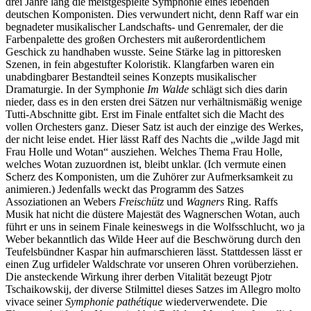
drei Jahre lang die meistgespielte Symphonie eines lebenden
deutschen Komponisten. Dies verwundert nicht, denn Raff war ein
begnadeter musikalischer Landschafts- und Genremaler, der die
Farbenpalette des großen Orchesters mit außerordentlichem
Geschick zu handhaben wusste. Seine Stärke lag in pittoresken
Szenen, in fein abgestufter Koloristik. Klangfarben waren ein
unabdingbarer Bestandteil seines Konzepts musikalischer
Dramaturgie. In der Symphonie
Im Walde
schlägt sich dies darin
nieder, dass es in den ersten drei Sätzen nur verhältnismäßig wenige
Tutti-Abschnitte gibt. Erst im Finale entfaltet sich die Macht des
vollen Orchesters ganz. Dieser Satz ist auch der einzige des Werkes,
der nicht leise endet. Hier lässt Raff des Nachts die „wilde Jagd mit
Frau Holle und Wotan“ ausziehen. Welches Thema Frau Holle,
welches Wotan zuzuordnen ist, bleibt unklar. (Ich vermute einen
Scherz des Komponisten, um die Zuhörer zur Aufmerksamkeit zu
animieren.) Jedenfalls weckt das Programm des Satzes
Assoziationen an Webers
Freischütz
und
Wagners
Ring. Raffs
Musik hat nicht die düstere Majestät des Wagnerschen Wotan, auch
führt er uns in seinem Finale keineswegs in die Wolfsschlucht, wo ja
Weber bekanntlich das Wilde Heer auf die Beschwörung durch den
Teufelsbündner Kaspar hin aufmarschieren lässt. Stattdessen lässt er
einen Zug urfideler Waldschrate vor unseren Ohren vorüberziehen.
Die ansteckende Wirkung ihrer derben Vitalität bezeugt Pjotr
Tschaikowskij, der diverse Stilmittel dieses Satzes im Allegro molto
vivace seiner
Symphonie pathétique
wiederverwendete. Die