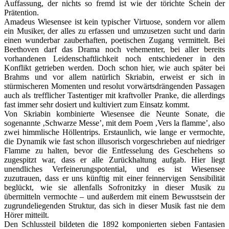
Auffassung, der nichts so fremd ist wie der törichte Schein der
Prätention.
Amadeus Wiesensee ist kein typischer Virtuose, sondern vor allem
ein Musiker, der alles zu erfassen und umzusetzen sucht und darin
einen wunderbar zauberhaften, poetischen Zugang vermittelt. Bei
Beethoven darf das Drama noch vehementer, bei aller bereits
vorhandenen Leidenschaftlichkeit noch entschiedener in den
Konflikt getrieben werden. Doch schon hier, wie auch später bei
Brahms und vor allem natürlich Skriabin, erweist er sich in
stürmischeren Momenten und resolut vorwärtsdrängenden Passagen
auch als trefflicher Tastentiger mit kraftvoller Pranke, die allerdings
fast immer sehr dosiert und kultiviert zum Einsatz kommt.
Von Skriabin kombinierte Wiesensee die Neunte Sonate, die
sogenannte ‚Schwarze Messe’, mit dem Poem ‚Vers la flamme’, also
zwei himmlische Höllentrips. Erstaunlich, wie lange er vermochte,
die Dynamik wie fast schon illusorisch vorgeschrieben auf niedriger
Flamme zu halten, bevor die Entfesselung des Geschehens so
zugespitzt war, dass er alle Zurückhaltung aufgab. Hier liegt
unendliches Verfeinerungspotential, und es ist Wiesensee
zuzutrauen, dass er uns künftig mit einer feinnervigen Sensibilität
beglückt, wie sie allenfalls Sofronitzky in dieser Musik zu
übermitteln vermochte – und außerdem mit einem Bewusstsein der
zugrundeliegenden Struktur, das sich in dieser Musik fast nie dem
Hörer mitteilt.
Den Schlussteil bildeten die 1892 komponierten sieben Fantasien