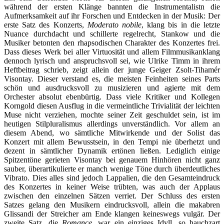
während der ersten Klänge bannten die Instrumentalistn die
Aufmerksamkeit auf ihr Forschen und Entdecken in der Musik: Der
erste Satz des Konzerts,
Moderato nobile
, klang bis in die letzte
Nuance durchdacht und schillerte regelrecht, Stankow und die
Musiker betonten den rhapsodischen Charakter des Konzertes frei.
Dass dieses Werk bei aller Virtuosität und allem Filmmusikanklang
dennoch lyrisch und anspruchsvoll sei, wie Ulrike Timm in ihrem
Heftbeitrag schrieb, zeigt allein der junge Geiger Zsolt-Tihamér
Visontay. Dieser verstand es, die meisten Feinheiten seines Parts
schön und ausdrucksvoll zu musizieren und agierte mit dem
Orchester absolut ebenbürtig. Dass viele Kritiker und Kollegen
Korngold diesen Ausflug in die vermeintliche Trivialität der leichten
Muse nicht verziehen, mochte seiner Zeit geschuldet sein, ist im
heutigen Stilpluralismus allerdings unverständlich. Vor allem an
diesem Abend, wo sämtliche Mitwirkende und der Solist das
Konzert mit allem Bewusstsein, in den Tempi nie überhetzt und
dezent in sämtlicher Dynamik ertönen ließen. Lediglich einige
Spitzentöne gerieten Visontay bei genauem Hinhören nicht ganz
sauber, überartikulierte er manch wenige Töne durch überdeutliches
Vibrato. Dies alles sind jedoch Lappalien, die den Gesamteindruck
des Konzertes in keiner Weise trübten, was auch der Applaus
zwischen den einzelnen Sätzen verriet. Der Schluss des ersten
Satzes gelang den Musikern eindrucksvoll, allein die makabren
Glissandi der Streicher am Ende klangen keineswegs vulgär. Der
zweite Satz, die
Romance
, war ein einziges Idyll, so hauchzart