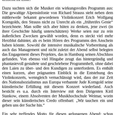
Dazu suchten sich die Musiker ein wirkungsvolles Programm aus:
Die gewaltige Alpensinfonie von Richard Strauss steht neben dem
mittlerweile bekannt gewordenen Violinkonzert Erich Wolfgang
Korngolds, den Strauss nicht zu Unrecht als ein „frühreifes Genie“
bezeichnete. Man sollte sich aber hüten zu denken, jene zwei (in
ihrer Geschichte häufig unterschätzten) Werke seien nur zu rein
äußerlichen Zwecken gewählt worden, denn es steckt viel mehr
Herzblut dahinter, als es beim Hören des Programms den Anschein
haben könnte. Sowohl die intensive musikalische Vorbereitung als
auch das Management und nicht zuletzt der Abend selbst belegten
das Engagement dieses Projektes, das in Hamburg seinen Abschluss
gefunden. Von ebenso viel Hingabe zeugt das hintergründig und
phantasievoll gestaltete und geschriebene Programmheft, ohne dabei
den Laien zu über- und den Kundigen zu unterfordern. Es enthält
einen kurzen, aber prägnanten Einblick in die Entstehung des
Violinkonzerts, wenngleich vernachlässigt wird, dass der zur Zeit
des Nationalsozialismus aus Europa verbannte Jude Korngold seine
künstlerische Erfüllung mit diesem Konzert wiederfand. Auch
besticht es u.a. durch ein Interview mit dem Dirigenten Kiril
Stankow, einem Absolventen der Musikhochschule Weimar, worin
dieser sein künstlerisches Credo offenbart: „Wir tauchen ein und
geben uns der Suche hin.“
Ein sehr treffendes Motto für diesen gelungenen Abend; schon