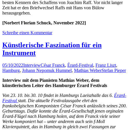
besten Kennern des Schaffens von Joachim Raff. Vor nicht langer
Zeit hat er den Briefwechsel Raffs mit Hans von Bülow
herausgegeben.
[Norbert Florian Schuck, November 2022]
Schreibe einen Kommentar
Künstlerische Faszination für ein
Instrument
05/10/2022
Interview
César Franck
,
Érard-Festival
,
Franz Liszt
,
Hamburg
,
Johann Nepomuk Hummel
,
Mathias Weber
Stefan Pieper
Interview mit dem Pianisten Mathias Weber, dem
künstlerischen Leiter des Hamburger Érard Festivals
Von 23. 10. bis 30. 10 findet in Hamburgs Laeiszhalle das 6.
Érard-
Festival
statt. Die aktuelle Festivalausgabe ehrt den
frankobelgischen Komponisten César Franck anlässlich seines 200.
Geburtstags. Dafür konnte die Érard-Gesellschaft jenen orginalen
Érard-Flügel nach Hamburg holen, auf dem Franck viele seiner
Werke komponiert hat – unter anderem auch sein f-Moll
Klavierquintett, das in Hamburg in gleich zwei Fassungen zur