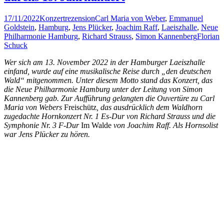
17/11/2022
Konzertrezension
Carl Maria von Weber
,
Emmanuel
Goldstein
,
Hamburg
,
Jens Plücker
,
Joachim Raff
,
Laeiszhalle
,
Neue
Philharmonie Hamburg
,
Richard Strauss
,
Simon Kannenberg
Florian
Schuck
Wer sich am 13. November 2022 in der Hamburger Laeiszhalle
einfand, wurde auf eine musikalische Reise durch „den deutschen
Wald“ mitgenommen. Unter diesem Motto stand das Konzert, das
die Neue Philharmonie Hamburg unter der Leitung von Simon
Kannenberg gab. Zur Aufführung gelangten die Ouvertüre zu Carl
Maria von Webers
Freischütz
, das ausdrücklich dem Waldhorn
zugedachte Hornkonzert Nr. 1 Es-Dur von Richard Strauss und die
Symphonie Nr. 3 F-Dur
Im Walde
von Joachim Raff. Als Hornsolist
war Jens Plücker zu hören.