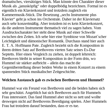
dramatisches, viersätziges Stück. Man könnte den Charakter dieser
Musik als „janusköpfig“ oder doppelbödig bezeichnen. Formal ist es
eigentlich ein Klavierkonzert und trotzdem zugleich ein
Kammermusik-Stück. Die Besetzung „sechs Instrumente plus
Klavier“ geht ja schon ins Orchestrale. Daher ist der Klaviersatz
auch sehr konzertmäßig. Aber trotzdem ist es kein Klavierkonzert,
da die anderen Instrumente thematisch viel zu sagen haben. Vom
Ausdruckscharakter her steht diese Musik auf einer Schwelle
zwischen den Zeiten. Ich sehe hier eine Symbiose von Mozart´scher
Leichtigkeit und dämonischer Romantik. Durchaus stand hier auch
E. T. A. Hoffmann Pate. Zugleich bezieht sich die Komposition in
ihrem dritten Satz auf Beethovens vierten Satz seines Es-Dur
Septetts. Hier einen Vergleich zu ziehen, ist doppelt lehrreich:
Beethoven bleibt in seiner Komposition in der Form drin, wo
Hummel sie stärker aufbricht – allein das macht die
Gegenüberstellung dieser beiden Werke in einem Konzert zu einem
spannenden Stück musikalischer Zeitgeschichte.
Welchen Austausch gab es zwischen Beethoven und Hummel?
Hummel war ein Freund von Beethoven und die beiden haben sich
sehr geschätzt. Angeblich hat sich Beethoven auch für Hummels
Frau interessiert. Das fand Hummel aber nicht so nett und wollte
deswegen nicht auf Beethovens Beerdigung spielen. Aber Hummels
Frau hat trotzdem darauf bestanden, dass er es tue.