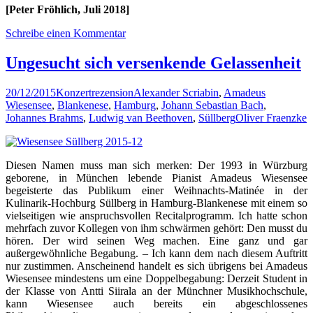
[Peter Fröhlich, Juli 2018]
Schreibe einen Kommentar
Ungesucht sich versenkende Gelassenheit
20/12/2015
Konzertrezension
Alexander Scriabin
,
Amadeus
Wiesensee
,
Blankenese
,
Hamburg
,
Johann Sebastian Bach
,
Johannes Brahms
,
Ludwig van Beethoven
,
Süllberg
Oliver Fraenzke
Diesen Namen muss man sich merken: Der 1993 in Würzburg
geborene, in München lebende Pianist Amadeus Wiesensee
begeisterte das Publikum einer Weihnachts-Matinée in der
Kulinarik-Hochburg Süllberg in Hamburg-Blankenese mit einem so
vielseitigen wie anspruchsvollen Recitalprogramm. Ich hatte schon
mehrfach zuvor Kollegen von ihm schwärmen gehört: Den musst du
hören. Der wird seinen Weg machen. Eine ganz und gar
außergewöhnliche Begabung. – Ich kann dem nach diesem Auftritt
nur zustimmen. Anscheinend handelt es sich übrigens bei Amadeus
Wiesensee mindestens um eine Doppelbegabung: Derzeit Student in
der Klasse von Antti Siirala an der Münchner Musikhochschule,
kann Wiesensee auch bereits ein abgeschlossenes