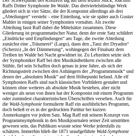
Der Schwerpunkt des Konzerts lag auf dem letzten Stück, Joachim
Raffs Dritter Symphonie
Im Walde
. Das dreiviertelstündige Werk
gliedert sich in vier Sätze, die der Komponist allerdings als drei
„Abteilungen“ versteht – eine Einteilung, wie sie später auch Gustav
Mahler in einigen seiner Symphonien vornahm. Als zweite
Abteilung fasst Raff dabei die Mittelsätze zusammen. Diese
Gliederung ist programmatischer Natur, denn der erste Satz schildert
„Eindrücke und Empfindungen“ am Tage, die zweite Abteilung
zunächst eine „Träumerei“ (Largo), dann den „Tanz der Dryaden“
(Scherzo) „In der Dämmerung“, wohingegen der Finalsatz dem
Treiben im Walde bei Nacht gewidmet ist. Zu Lebzeiten setzte sich
der Symphoniker Raff bei den Musikästhetikern zwischen alle
Stühle, fiel sein Schaffen doch genau in jene Jahre, als sich der
Richtungsstreit zwischen den Anhängern der „Programmmusik“ und
denen der „absoluten Musik“ auf dem Höhepunkt befand. Alle elf
Symphonien Raffs sind nach klassischen Vorbildern gestaltet und
können ohne weiteres als absolute Musik bestehen, aber nicht
weniger als neun von ihnen hat der Komponist mit einem Programm
oder zumindest charakteristischen Überschriften versehen. Auch für
die
Wald-Symphonie
formulierte Raff ein ausführliches Programm,
doch beließ er es in der gedruckten Partitur bei kurzen
Anmerkungen vor jedem Satz. Mag Raff mit seinem Konzept von
Programmsymphonik in den Musikjournalen seiner Zeit umstritten
gewesen sein, das Publikum wusste seine Werke jedenfalls zu
schätzen. Immerhin blieb die 1871 uraufgeführte
Wald-Symphonie