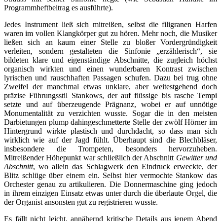
Programmheftbeitrag es ausführte).
Jedes Instrument ließ sich mitreißen, selbst die filigranen Harfen
waren im vollen Klangkörper gut zu hören. Mehr noch, die Musiker
ließen sich an kaum einer Stelle zu bloßer Vordergründigkeit
verleiten, sondern gestalteten die Sinfonie „erzählerisch“, sie
bildeten klare und eigenständige Abschnitte, die zugleich höchst
organisch wirkten und einen wunderbaren Kontrast zwischen
lyrischen und rauschhaften Passagen schufen. Dazu bei trug ohne
Zweifel der manchmal etwas unklare, aber weitestgehend doch
präzise Führungsstil Stankows, der auf flüssige bis rasche Tempi
setzte und auf überzeugende Prägnanz, wobei er auf unnötige
Monumentalität zu verzichten wusste. Sogar die in den meisten
Darbietungen plump dahingeschmetterte Stelle der zwölf Hörner im
Hintergrund wirkte plastisch und durchdacht, so dass man sich
wirklich wie auf der Jagd fühlt. Überhaupt sind die Blechbläser,
insbesondere die Trompeten, besonders hervorzuheben.
Mitreißender Höhepunkt war schließlich der Abschnitt
Gewitter und
Abschnitt
, wo allein das Schlagwerk den Eindruck erweckte, der
Blitz schlüge über einem ein. Selbst hier vermochte Stankow das
Orchester genau zu artikulieren. Die Donnermaschine ging jedoch
in ihrem einzigen Einsatz etwas unter durch die überlaute Orgel, die
der Organist ansonsten gut zu registrieren wusste.
Es fällt nicht leicht, annähernd kritische Details aus jenem Abend