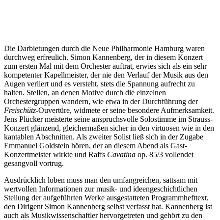
Die Darbietungen durch die Neue Philharmonie Hamburg waren
durchweg erfreulich. Simon Kannenberg, der in diesem Konzert
zum ersten Mal mit dem Orchester auftrat, erwies sich als ein sehr
kompetenter Kapellmeister, der nie den Verlauf der Musik aus den
Augen verliert und es versteht, stets die Spannung aufrecht zu
halten. Stellen, an denen Motive durch die einzelnen
Orchestergruppen wandern, wie etwa in der Durchführung der
Freischütz
-Ouvertüre, widmete er seine besondere Aufmerksamkeit.
Jens Plücker meisterte seine anspruchsvolle Solostimme im Strauss-
Konzert glänzend, gleichermaßen sicher in den virtuosen wie in den
kantablen Abschnitten. Als zweiter Solist ließ sich in der Zugabe
Emmanuel Goldstein hören, der an diesem Abend als Gast-
Konzertmeister wirkte und Raffs
Cavatina
op. 85/3 vollendet
gesangvoll vortrug.
Ausdrücklich loben muss man den umfangreichen, sattsam mit
wertvollen Informationen zur musik- und ideengeschichtlichen
Stellung der aufgeführten Werke ausgestatteten Programmhefttext,
den Dirigent Simon Kannenberg selbst verfasst hat. Kannenberg ist
auch als Musikwissenschaftler hervorgetreten und gehört zu den