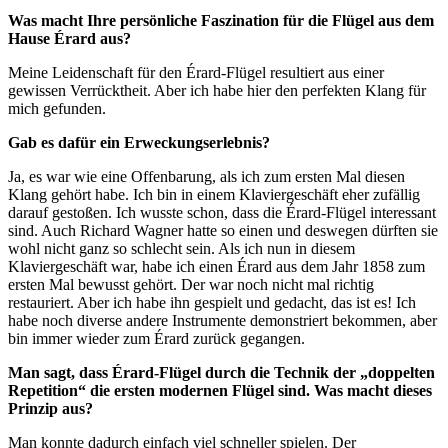
Was macht Ihre persönliche Faszination für die Flügel aus dem
Hause Érard aus?
Meine Leidenschaft für den Érard-Flügel resultiert aus einer
gewissen Verrücktheit. Aber ich habe hier den perfekten Klang für
mich gefunden.
Gab es dafür ein Erweckungserlebnis?
Ja, es war wie eine Offenbarung, als ich zum ersten Mal diesen
Klang gehört habe. Ich bin in einem Klaviergeschäft eher zufällig
darauf gestoßen. Ich wusste schon, dass die Érard-Flügel interessant
sind. Auch Richard Wagner hatte so einen und deswegen dürften sie
wohl nicht ganz so schlecht sein. Als ich nun in diesem
Klaviergeschäft war, habe ich einen Érard aus dem Jahr 1858 zum
ersten Mal bewusst gehört. Der war noch nicht mal richtig
restauriert. Aber ich habe ihn gespielt und gedacht, das ist es! Ich
habe noch diverse andere Instrumente demonstriert bekommen, aber
bin immer wieder zum Érard zurück gegangen.
Man sagt, dass Érard-Flügel durch die Technik der „doppelten
Repetition“ die ersten modernen Flügel sind. Was macht dieses
Prinzi
p
aus?
Man konnte dadurch einfach viel schneller spielen. Der