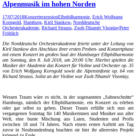
Alpenmusik im hohen Norden
17/07/2018
Konzertrezension
Elbphilharmonie
,
Erich Wolfgang
Korngold
,
Hamburg
,
Kiril Stankow
,
Norddeutsche
Orchesterakademie
,
Richard Strauss
,
Zsolt-Tihamér Visontay
Peter
Fröhlich
Die Norddeutsche Orchesterakademie feierte unter der Leitung von
Kiril Stankow den Abschluss ihrer ersten Proben- und Konzertphase
mit einem Konzert im großen Saal der Hamburger Elbphilharmonie
am Sonntag, den 8. Juli 2018, um 20:00 Uhr. Hierbei spielten die
Musiker der Akademie das Konzert für Violine und Orchester op. 35
von Erich Wolfgang Korngold sowie die Alpensinfonie op. 64 von
Richard Strauss. Solist an der Violine war Zsolt-Tihamér Visontay.
Wessen Traum wäre es nicht, in der sogenannten „Sahneschnitte“
Hamburgs, nämlich der Elbphilharmonie, ein Konzert zu erleben
oder gar selbst zu geben. Dieser Traum erfüllte sich nun am
vergangenen Sonntag für 140 Musikerinnen und Musiker aus aller
Welt, eine bunte Mischung aus Laien, Studenten und Profis
zwischen 18 und 74 Jahren. Nach einem ersten Auftritt am Tag
zuvor in Neubrandenburg brachten sie hier ihr allererstes Projekt
krönend zu Ende.