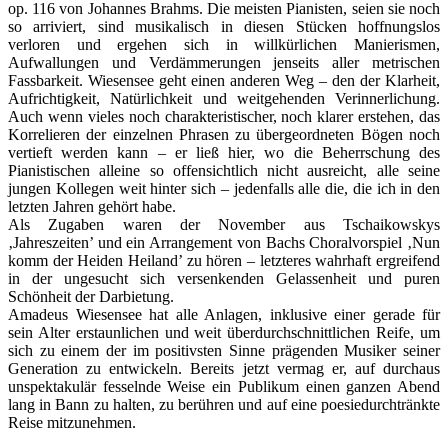
op. 116 von Johannes Brahms. Die meisten Pianisten, seien sie noch
so arriviert, sind musikalisch in diesen Stücken hoffnungslos
verloren und ergehen sich in willkürlichen Manierismen,
Aufwallungen und Verdämmerungen jenseits aller metrischen
Fassbarkeit. Wiesensee geht einen anderen Weg – den der Klarheit,
Aufrichtigkeit, Natürlichkeit und weitgehenden Verinnerlichung.
Auch wenn vieles noch charakteristischer, noch klarer erstehen, das
Korrelieren der einzelnen Phrasen zu übergeordneten Bögen noch
vertieft werden kann – er ließ hier, wo die Beherrschung des
Pianistischen alleine so offensichtlich nicht ausreicht, alle seine
jungen Kollegen weit hinter sich – jedenfalls alle die, die ich in den
letzten Jahren gehört habe.
Als Zugaben waren der November aus Tschaikowskys
‚Jahreszeiten’ und ein Arrangement von Bachs Choralvorspiel ‚Nun
komm der Heiden Heiland’ zu hören – letzteres wahrhaft ergreifend
in der ungesucht sich versenkenden Gelassenheit und puren
Schönheit der Darbietung.
Amadeus Wiesensee hat alle Anlagen, inklusive einer gerade für
sein Alter erstaunlichen und weit überdurchschnittlichen Reife, um
sich zu einem der im positivsten Sinne prägenden Musiker seiner
Generation zu entwickeln. Bereits jetzt vermag er, auf durchaus
unspektakulär fesselnde Weise ein Publikum einen ganzen Abend
lang in Bann zu halten, zu berühren und auf eine poesiedurchtränkte
Reise mitzunehmen.