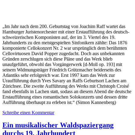
„Im Jahr nach dem 200. Geburtstag von Joachim Raff wartet das
Hamburger Juristenorchester mit einer Erstaufführung des deutsch-
schweizerischen Komponisten auf, der im 3. Viertel des 19.
Jahrhunderts zu den meistgespielten Sinfonikern zählte: Das 1876
komponierte Cellokonzert Nr. 2 war ursprünglich dem berühmten
Cellovirtuosen David Popper zugedacht. Doch aus unbekannten
Gründen zerschlugen sich diese Pläne und das Werk blieb
unaufgeführt, obwohl das Vorgängerwerk [d-Moll op. 193] mit
seinem Widmungsträger Friedrich Grützmacher beiderseits des
Atlantiks sehr erfolgreich war. Erst 1997 kam das Werk zur
Uraufführung durch Yves Savary an Raffs Geburtsort Lachen am
Zürichsee. Die zweite Aufführung des Werks mit Christoph Croisé
fand ebenfalls in Lachen statt, sodass an diesem Abend die deutsche
Erstaufführung eines romantischen Solokonzerts und dessen dritte
Aufführung überhaupt zu erleben ist.“ (Simon Kannenberg)
Schreibe einen Kommentar
Ein musikalischer Waldspaziergang
durchs 19. Jahrhundert