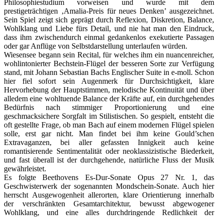
Philosophiestudium vorweisen und wurde mit dem
prestigeträchtigen ‚Amalia-Preis für neues Denken’ ausgezeichnet.
Sein Spiel zeigt sich geprägt durch Reflexion, Diskretion, Balance,
Wohlklang und Liebe fürs Detail, und nie hat man den Eindruck,
dass ihm zwischendurch einmal gedankenlos exekutierte Passagen
oder gar Anflüge von Selbstdarstellung unterlaufen würden.
Wiesensee begann sein Recital, für welches ihm ein nuancenreicher,
wohlintonierter Bechstein-Flügel der besseren Sorte zur Verfügung
stand, mit Johann Sebastian Bachs Englischer Suite in e-moll. Schon
hier fiel sofort sein Augenmerk für Durchsichtigkeit, klare
Hervorhebung der Hauptstimmen, melodische Kontinuität und über
alledem eine wohltuende Balance der Kräfte auf, ein durchgehendes
Bedürfnis nach stimmiger Proportionierung und eine
geschmacksichere Sorgfalt im Stilistischen. So gespielt, entsteht die
oft gestellte Frage, ob man Bach auf einem modernen Flügel spielen
solle, erst gar nicht. Man findet bei ihm keine Gould’schen
Extravaganzen, bei aller gefassten Innigkeit auch keine
romantisierende Sentimentalität oder neoklassizistische Biederkeit,
und fast überall ist der durchgehende, natürliche Fluss der Musik
gewährleistet.
Es folgte Beethovens Es-Dur-Sonate Opus 27 Nr. 1, das
Geschwisterwerk der sogenannten Mondschein-Sonate. Auch hier
herrscht Ausgewogenheit allerorten, klare Orientierung innerhalb
der verschränkten Gesamtarchitektur, bewusst abgewogener
Wohlklang, und eine alles durchdringende Redlichkeit der