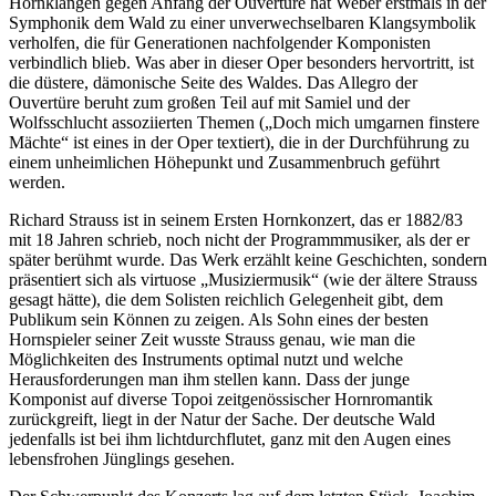
Hornklängen gegen Anfang der Ouvertüre hat Weber erstmals in der
Symphonik dem Wald zu einer unverwechselbaren Klangsymbolik
verholfen, die für Generationen nachfolgender Komponisten
verbindlich blieb. Was aber in dieser Oper besonders hervortritt, ist
die düstere, dämonische Seite des Waldes. Das Allegro der
Ouvertüre beruht zum großen Teil auf mit Samiel und der
Wolfsschlucht assoziierten Themen („Doch mich umgarnen finstere
Mächte“ ist eines in der Oper textiert), die in der Durchführung zu
einem unheimlichen Höhepunkt und Zusammenbruch geführt
werden.
Richard Strauss ist in seinem Ersten Hornkonzert, das er 1882/83
mit 18 Jahren schrieb, noch nicht der Programmmusiker, als der er
später berühmt wurde. Das Werk erzählt keine Geschichten, sondern
präsentiert sich als virtuose „Musiziermusik“ (wie der ältere Strauss
gesagt hätte), die dem Solisten reichlich Gelegenheit gibt, dem
Publikum sein Können zu zeigen. Als Sohn eines der besten
Hornspieler seiner Zeit wusste Strauss genau, wie man die
Möglichkeiten des Instruments optimal nutzt und welche
Herausforderungen man ihm stellen kann. Dass der junge
Komponist auf diverse Topoi zeitgenössischer Hornromantik
zurückgreift, liegt in der Natur der Sache. Der deutsche Wald
jedenfalls ist bei ihm lichtdurchflutet, ganz mit den Augen eines
lebensfrohen Jünglings gesehen.