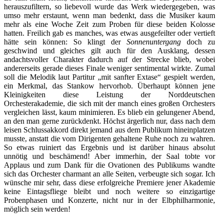
herauszufiltern, so liebevoll wurde das Werk wiedergegeben, was
umso mehr erstaunt, wenn man bedenkt, dass die Musiker kaum
mehr als eine Woche Zeit zum Proben für diese beiden Kolosse
hatten. Freilich gab es manches, was etwas ausgefeilter oder vertieft
hätte sein können: So klingt der
Sonnenuntergang
doch zu
geschwind und gleiches gilt auch für den Ausklang, dessen
andachtsvoller Charakter dadurch auf der Strecke blieb, wobei
andererseits gerade dieses Finale weniger sentimental wirkte. Zumal
soll die Melodik laut Partitur „mit sanfter Extase“ gespielt werden,
ein Merkmal, das Stankow hervorhob. Überhaupt können jene
Kleinigkeiten diese Leistung der Norddeutschen
Orchesterakademie, die sich mit der manch eines großen Orchesters
vergleichen lässt, kaum minimieren. Es blieb ein gelungener Abend,
an den man gerne zurückdenkt. Höchst ärgerlich nur, dass nach dem
leisen Schlussakkord direkt jemand aus dem Publikum hineinplatzen
musste, anstatt die vom Dirigenten gehaltene Ruhe noch zu wahren.
So etwas ruiniert das Ergebnis und ist darüber hinaus absolut
unnötig und beschämend! Aber immerhin, der Saal tobte vor
Applaus und zum Dank für die Ovationen des Publikums wandte
sich das Orchester charmant an alle Seiten, verbeugte sich sogar. Ich
wünsche mir sehr, dass diese erfolgreiche Premiere jener Akademie
keine Eintagsfliege bleibt und noch weitere so einzigartige
Probenphasen und Konzerte, nicht nur in der Elbphilharmonie,
möglich sein werden!