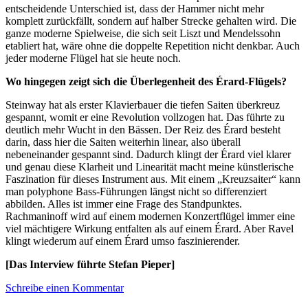
entscheidende Unterschied ist, dass der Hammer nicht mehr
komplett zurückfällt, sondern auf halber Strecke gehalten wird. Die
ganze moderne Spielweise, die sich seit Liszt und Mendelssohn
etabliert hat, wäre ohne die doppelte Repetition nicht denkbar. Auch
jeder moderne Flügel hat sie heute noch.
Wo hingegen zeigt sich die Überlegenheit des Érard-Flügels?
Steinway hat als erster Klavierbauer die tiefen Saiten überkreuz
gespannt, womit er eine Revolution vollzogen hat. Das führte zu
deutlich mehr Wucht in den Bässen. Der Reiz des Érard besteht
darin, dass hier die Saiten weiterhin linear, also überall
nebeneinander gespannt sind. Dadurch klingt der Érard viel klarer
und genau diese Klarheit und Linearität macht meine künstlerische
Faszination für dieses Instrument aus. Mit einem „Kreuzsaiter“ kann
man polyphone Bass-Führungen längst nicht so differenziert
abbilden. Alles ist immer eine Frage des Standpunktes.
Rachmaninoff wird auf einem modernen Konzertflügel immer eine
viel mächtigere Wirkung entfalten als auf einem Érard. Aber Ravel
klingt wiederum auf einem Érard umso faszinierender.
[Das Interview führte Stefan Pieper]
Schreibe einen Kommentar