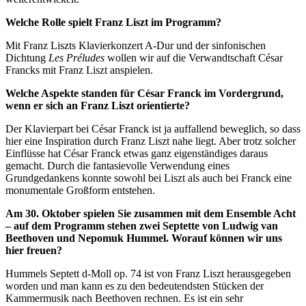
Welche Rolle spielt Franz Liszt im Programm?
Mit Franz Liszts Klavierkonzert A-Dur und der sinfonischen
Dichtung
Les Préludes
wollen wir auf die Verwandtschaft César
Francks mit Franz Liszt anspielen.
Welche Aspekte standen für César Franck im Vordergrund,
wenn er sich an Franz Liszt orientierte?
Der Klavierpart bei César Franck ist ja auffallend beweglich, so dass
hier eine Inspiration durch Franz Liszt nahe liegt. Aber trotz solcher
Einflüsse hat César Franck etwas ganz eigenständiges daraus
gemacht. Durch die fantasievolle Verwendung eines
Grundgedankens konnte sowohl bei Liszt als auch bei Franck eine
monumentale Großform entstehen.
Am 30. Oktober spielen Sie zusammen mit dem Ensemble Acht
– auf dem Programm stehen zwei Septette von Ludwig van
Beethoven und Nepomuk Hummel. Worauf können wir uns
hier freuen?
Hummels Septett d-Moll op. 74 ist von Franz Liszt herausgegeben
worden und man kann es zu den bedeutendsten Stücken der
Kammermusik nach Beethoven rechnen. Es ist ein sehr