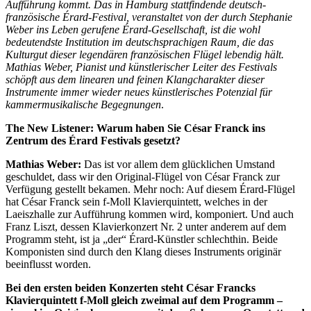
Aufführung kommt.
Das in Hamburg stattfindende deutsch-
französische Érard-Festival, veranstaltet von der durch Stephanie
Weber ins Leben gerufene Érard-Gesellschaft, ist die wohl
bedeutendste Institution im deutschsprachigen Raum, die das
Kulturgut dieser legendären französischen Flügel lebendig hält.
Mathias Weber, Pianist und künstlerischer Leiter des Festivals
schöpft aus dem linearen und feinen Klangcharakter dieser
Instrumente immer wieder neues künstlerisches Potenzial für
kammermusikalische Begegnungen
.
The New Listener: Warum haben Sie César Franck ins
Zentrum des Érard Festivals gesetzt?
Mathias Weber:
Das ist vor allem dem glücklichen Umstand
geschuldet, dass wir den Original-Flügel von César Franck zur
Verfügung gestellt bekamen. Mehr noch: Auf diesem Érard-Flügel
hat César Franck sein f-Moll Klavierquintett, welches in der
Laeiszhalle zur Aufführung kommen wird, komponiert. Und auch
Franz Liszt, dessen Klavierkonzert Nr. 2 unter anderem auf dem
Programm steht, ist ja „der“ Érard-Künstler schlechthin. Beide
Komponisten sind durch den Klang dieses Instruments originär
beeinflusst worden.
Bei den ersten beiden Konzerten steht César Francks
Klavierquintett f-Moll gleich zweimal auf dem Programm –