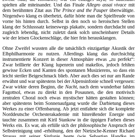
spielten alle miteinander. Und das Finale
Allegro assai vivace
mit
dem berühmten Zitat aus
The Prince and the Pauper
überwältigte.
Nirgendwo klang es überhetzt, dafür hörte man die Spielfreude von
vorne bis hinten durch. Selbst in den noch so heroischen Stellen
klang der Schlusssatz keineswegs plakativ, sondern durchdacht und
zugleich lebendig, nicht zuletzt dank solch unscheinbarer Details
wie der leisen Glockenschläge, die hier fein herausklangen.
Ohne Zweifel wussten alle die tatsächlich einzigartige Akustik der
Elbphilharmonie zu nutzen. Allerdings klang das durchsichtig
instrumentierte Konzert in dieser Atmosphäre etwas „zu perfekt“:
Zwar brillierte der Klang lupenrein und makellos, jedoch fehlten
gewisse Ecken und Kanten des spontanen Musizierens, so dass ein
leicht steriler Beigeschmack blieb. Aber auch dies sei nur am Rande
erwähnt und war spätestens bei der Alpensinfonie schnell vergessen:
Zwar wirkte deren Beginn, die
Nacht
, nach dem wunderbar fahlen
Fagottsol, etwas zu direkt in den Posaunen, die den motivisch
zentralen Choral noch etwas mystischer hätten gestalten können;
aber spätestens beim Sonnenaufgang wurde die Darbietung dieses
Werkes zu einer Offenbarung. Ab jetzt entfaltete sich die komplette
Norddeutsche Orchesterakademie mit hinreißender Energie und
tauchte zusammen mit Kiril Stankow in die üppigen Farben dieses
Werks ein. Es war, als erfülle sich der philosophische Anspruch der
Selbstreinigung und -erhöhung, den der Nietzsche-Kenner Richard
Strauss mit seiner Sinfonie hegte (wie Sebastian Handke im