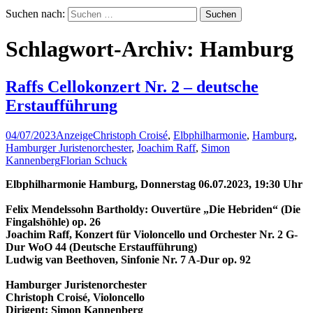
Suchen nach:
Schlagwort-Archiv: Hamburg
Raffs Cellokonzert Nr. 2 – deutsche
Erstaufführung
04/07/2023
Anzeige
Christoph Croisé
,
Elbphilharmonie
,
Hamburg
,
Hamburger Juristenorchester
,
Joachim Raff
,
Simon
Kannenberg
Florian Schuck
Elbphilharmonie Hamburg, Donnerstag 06.07.2023, 19:30 Uhr
Felix Mendelssohn Bartholdy: Ouvertüre „Die Hebriden“ (Die
Fingalshöhle) op. 26
Joachim Raff, Konzert für Violoncello und Orchester Nr. 2 G-
Dur WoO 44 (Deutsche Erstaufführung)
Ludwig van Beethoven, Sinfonie Nr. 7 A-Dur op. 92
Hamburger Juristenorchester
Christoph Croisé, Violoncello
Dirigent: Simon Kannenberg