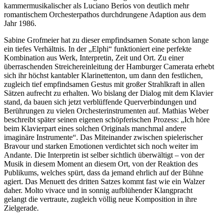
kammermusikalischer als Luciano Berios von deutlich mehr
romantischem Orchesterpathos durchdrungene Adaption aus dem
Jahr 1986.
Sabine Grofmeier hat zu dieser empfindsamen Sonate schon lange
ein tiefes Verhältnis. In der „Elphi“ funktioniert eine perfekte
Kombination aus Werk, Interpretin, Zeit und Ort. Zu einer
überraschenden Streichereinleitung der Hamburger Camerata erhebt
sich ihr höchst kantabler Klarinettenton, um dann den festlichen,
zugleich tief empfindsamen Gestus mit großer Strahlkraft in allen
Sätzen aufrecht zu erhalten. Wo bislang der Dialog mit dem Klavier
stand, da bauen sich jetzt verblüffende Querverbindungen und
Berührungen zu vielen Orchesterinstrumenten auf. Mathias Weber
beschreibt später seinen eigenen schöpferischen Prozess: „Ich höre
beim Klavierpart eines solchen Originals manchmal andere
imaginäre Instrumente“. Das Miteinander zwischen spielerischer
Bravour und starken Emotionen verdichtet sich noch weiter im
Andante. Die Interpretin ist selber sichtlich überwältigt – von der
Musik in diesem Moment an diesem Ort, von der Reaktion des
Publikums, welches spürt, dass da jemand ehrlich auf der Bühne
agiert. Das Menuett des dritten Satzes kommt fast wie ein Walzer
daher. Molto vivace und in sonnig aufblühender Klangpracht
gelangt die vertraute, zugleich völlig neue Komposition in ihre
Zielgerade.