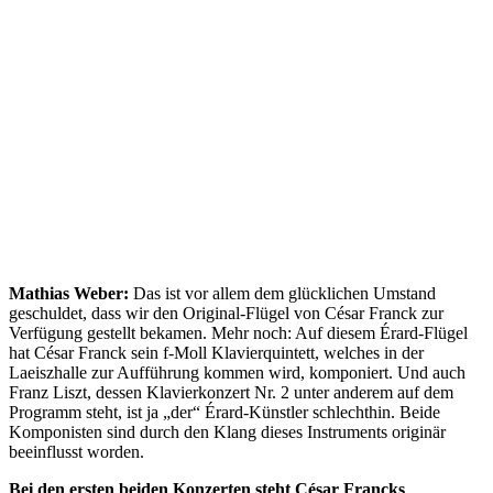
Mathias Weber:
Das ist vor allem dem glücklichen Umstand
geschuldet, dass wir den Original-Flügel von César Franck zur
Verfügung gestellt bekamen. Mehr noch: Auf diesem Érard-Flügel
hat César Franck sein f-Moll Klavierquintett, welches in der
Laeiszhalle zur Aufführung kommen wird, komponiert. Und auch
Franz Liszt, dessen Klavierkonzert Nr. 2 unter anderem auf dem
Programm steht, ist ja „der“ Érard-Künstler schlechthin. Beide
Komponisten sind durch den Klang dieses Instruments originär
beeinflusst worden.
Bei den ersten beiden Konzerten steht César Francks