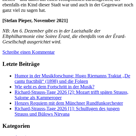
ebenfalls ein Kind dieser Stadt war und auch in der Gegenwart noch
ganz viel zu sagen hat.
[Stefan Pieper, November 2021]
NB: Am 6. Dezember gibt es in der Laeiszhalle der
Elbphilharmonie eine Soiree Érard, die ebenfalls von der Érard-
Gesellschaft ausgerichtet wird.
Schreibe einen Kommentar
Letzte Beiträge
Humor in der Musikforschung: Hugo Riemanns Traktat „De
cantu fractibili“ (1898) und die Folgen
Wie geht es dem Fortschritt in der Musik?
Richard-Strauss-Tage 2026 [2]: Mozart trifft späten Strauss,
Salome als Kammeroper
Henzes Requiem mit dem Münchner Rundfunkorchester
Richard-Strauss-Tage 2026 [1]: Schulfugen des jungen
Strauss und Bülows Nirvana
Kategorien