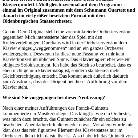
Klavierquintett f-Moll gleich zweimal auf dem Programm –
einmal im Original zusammen mit dem Schumann Quartett und
danach im viel größer besetztem Format mit dem
Oldenburgischen Staatsorchester.
Genau. Dem Original steht eine von mir kreierte Orchesterversion
gegenüber. Mich interessierte hier das Spiel mit den
Rollenverteilungen. Durchaus wird in der Orchesterversion dem
Klavier einiges „weggenommen“ und an ein ganzes Orchester
weitergegeben. Deswegen ist diese neue Fassung von mir kein
Klavierkonzert im üblichen Sinne. Das Klavier agiert eher wie ein
obligates Soloinstrument. Ich habe das Stück so bearbeitet, dass es
eben nicht genuin klaviermäßig ist, sondern stattdessen mehr
Gleichberechtigung entsteht. Das kommt auch äußerlich dadurch
zum Ausdruck, dass der Dirigent bei dieser Aufführung vor dem
Klavier steht.
Wie sind Sie vorgegangen bei dieser Neufassung?
Nach einer meiner Aufführungen des Franck-Quintetts
kommentierte ein Musikerkollege: Das klingt ja wie ein Orchester,
was mich dazu brachte, das Quintett zunächst für ein solches zu
bearbeiten. Aber dadurch fehlte wieder etwas. Vor allem wurde mir
klar, dass das rein figurative Element des Klaviersatzes nur im
Orchester allein nicht darstellbar ist. Also habe ich das Quintett von