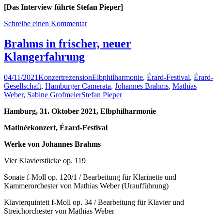
[Das Interview führte Stefan Pieper]
Schreibe einen Kommentar
Brahms in frischer, neuer
Klangerfahrung
04/11/2021
Konzertrezension
Elbphilharmonie
,
Érard-Festival
,
Érard-
Gesellschaft
,
Hamburger Camerata
,
Johannes Brahms
,
Mathias
Weber
,
Sabine Grofmeier
Stefan Pieper
Hamburg, 31. Oktober 2021, Elbphilharmonie
Matinéekonzert, Érard-Festival
Werke von Johannes Brahms
Vier Klavierstücke op. 119
Sonate f-Moll op. 120/1 / Bearbeitung für Klarinette und
Kammerorchester von Mathias Weber (Uraufführung)
Klavierquintett f-Moll op. 34 / Bearbeitung für Klavier und
Streichorchester von Mathias Weber