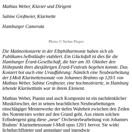
Mathias Weber, Klavier und Dirigent
Sabine Grofmeier, Klarinette
Hamburger Camerata
Photo
©
Stefan Pieper
Die Matineekonzerte in der Elbphilharmonie haben sich als
Publikums-Selbstläufer etabliert. Ein Glücksfall ist dies für die
Hamburger Érard-Gesellschaft, die hier am 30. Oktober den
Höhepunkt ihres diesjährigen Érard-Festivals begehen konnte. Das
Konzert bot auch eine Uraufführung: Nämlich eine Neubearbeitung
der f-Moll Klarinettensonate von Johannes Brahms op 120/1 von
Mathias Weber. Sabine Grofmeier, eine hochmotivierte, in Hamburg
lebende Klarinettistin war in ihrem Element.
Mathias Weber, Pianist und auch Komponist ist ein nachdenklicher
Musikforscher, der in seinen beachtlichen Neubearbeitungen
einschlägiger Meisterwerke der tiefen Wahrheit zwischen den Zeilen
des Notentextes weiter auf den Grund geht. Aus einem solchen
Erfindergeist ging diese „neue“ Orchesterbearbeitung von Johannes
Brahms‘ Klarinettensonate f-Moll opus 120/1 hervor. Sie wirkt
lichtdurchfluteter und anmutiger und irgendwie