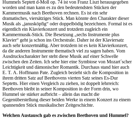
Hummels Septett d-Moll op. 74 ist von Franz Liszt herausgegeben
worden und man kann es zu den bedeutendsten Stücken der
Kammermusik nach Beethoven rechnen. Es ist ein sehr
dramatisches, viersätziges Stück. Man könnte den Charakter dieser
Musik als „janusköpfig“ oder doppelbödig bezeichnen. Formal ist es
eigentlich ein Klavierkonzert und trotzdem zugleich ein
Kammermusik-Stück. Die Besetzung „sechs Instrumente plus
Klavier“ geht ja schon ins Orchestrale. Daher ist der Klaviersatz
auch sehr konzertmäßig. Aber trotzdem ist es kein Klavierkonzert,
da die anderen Instrumente thematisch viel zu sagen haben. Vom
Ausdruckscharakter her steht diese Musik auf einer Schwelle
zwischen den Zeiten. Ich sehe hier eine Symbiose von Mozart´scher
Leichtigkeit und dämonischer Romantik. Durchaus stand hier auch
E. T. A. Hoffmann Pate. Zugleich bezieht sich die Komposition in
ihrem dritten Satz auf Beethovens vierten Satz seines Es-Dur
Septetts. Hier einen Vergleich zu ziehen, ist doppelt lehrreich:
Beethoven bleibt in seiner Komposition in der Form drin, wo
Hummel sie stärker aufbricht – allein das macht die
Gegenüberstellung dieser beiden Werke in einem Konzert zu einem
spannenden Stück musikalischer Zeitgeschichte.
Welchen Austausch gab es zwischen Beethoven und Hummel?