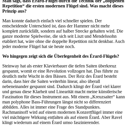
Man sagt, dass Érard-Flügel durch die Technik der „doppelten
Repetition“ die ersten modernen Flügel sind. Was macht dieses
Prinzi
p
aus?
Man konnte dadurch einfach viel schneller spielen. Der
entscheidende Unterschied ist, dass der Hammer nicht mehr
komplett zurückfällt, sondern auf halber Strecke gehalten wird. Die
ganze moderne Spielweise, die sich seit Liszt und Mendelssohn
etabliert hat, wäre ohne die doppelte Repetition nicht denkbar. Auch
jeder moderne Flügel hat sie heute noch.
Wo hingegen zeigt sich die Überlegenheit des Érard-Flügels?
Steinway hat als erster Klavierbauer die tiefen Saiten überkreuz
gespannt, womit er eine Revolution vollzogen hat. Das führte zu
deutlich mehr Wucht in den Bässen. Der Reiz des Érard besteht
darin, dass hier die Saiten weiterhin linear, also überall
nebeneinander gespannt sind. Dadurch klingt der Érard viel klarer
und genau diese Klarheit und Linearität macht meine künstlerische
Faszination für dieses Instrument aus. Mit einem „Kreuzsaiter“ kann
man polyphone Bass-Führungen längst nicht so differenziert
abbilden. Alles ist immer eine Frage des Standpunktes.
Rachmaninoff wird auf einem modernen Konzertflügel immer eine
viel mächtigere Wirkung entfalten als auf einem Érard. Aber Ravel
klingt wiederum auf einem Érard umso faszinierender.