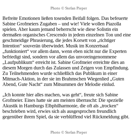
Photo
©
Stefan Pieper
Befreite Emotionen ließen tosenden Beifall folgen. Das befeuerte
Sabine Grofmeiers Zugaben – und wie! Viele wollen Piazolla
spielen. Aber kaum jemand beherrscht wie diese Solistin ein
dermaßen organisches Crescendo in jedem einzelnen Ton und eine
geschmeidige Phrasierung, die jedes Korsett von „richtiger
Intention“ souverän überwindet. Musik im Konzertsaal
„funktioniert“ vor allem dann, wenn eben nicht nur die Experten
befriedigt sind, sondern vor allem das unvoreingenommene
„Laufpublikum“ erreicht ist. Sabine Grofmeier erreichte dies an
diesem Morgen durch das Zulassen und Zeigen von Empfindung.
Zu Teilnehmenden wurde schließlich das Publikum in einer
Mitmach-Aktion, in der sie im Brahmschen Wiegenlied „Guten
Abend, Gute Nacht“ zum Mitsummen der Melodie einlud.
„Ich konnte hier alles machen, was geht“, freute sich Sabine
Grofmeier. Eines hatte sie am meisten überrascht: Die spezielle
Akustik in Hamburgs Elbphilharmonie, die oft als „trocken“
beschrieben wird, erwies sich als ausgesprochen freundlich
gegenüber ihrem Spiel, da sie verblüffend viel Rückmeldung gibt.
Photo
©
Stefan Pieper