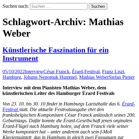
Suchen nach:
Schlagwort-Archiv: Mathias
Weber
Künstlerische Faszination für ein
Instrument
05/10/2022
Interview
César Franck
,
Érard-Festival
,
Franz Liszt
,
Hamburg
,
Johann Nepomuk Hummel
,
Mathias Weber
Stefan Pieper
Interview mit dem Pianisten Mathias Weber, dem
künstlerischen Leiter des Hamburger Érard Festivals
Von 23. 10. bis 30. 10 findet in Hamburgs Laeiszhalle das 6.
Érard-
Festival
statt. Die aktuelle Festivalausgabe ehrt den
frankobelgischen Komponisten César Franck anlässlich seines 200.
Geburtstags. Dafür konnte die Érard-Gesellschaft jenen orginalen
Érard-Flügel nach Hamburg holen, auf dem Franck viele seiner
Werke komponiert hat – unter anderem auch sein f-Moll
Klavierquintett, das in Hamburg in gleich zwei Fassungen zur