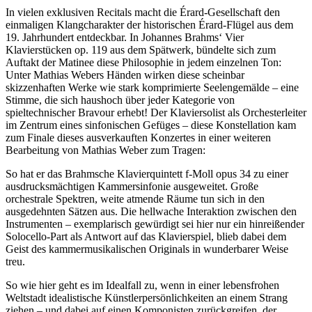
In vielen exklusiven Recitals macht die Érard-Gesellschaft den
einmaligen Klangcharakter der historischen Érard-Flügel aus dem
19. Jahrhundert entdeckbar. In Johannes Brahms‘ Vier
Klavierstücken op. 119 aus dem Spätwerk, bündelte sich zum
Auftakt der Matinee diese Philosophie in jedem einzelnen Ton:
Unter Mathias Webers Händen wirken diese scheinbar
skizzenhaften Werke wie stark komprimierte Seelengemälde – eine
Stimme, die sich haushoch über jeder Kategorie von
spieltechnischer Bravour erhebt! Der Klaviersolist als Orchesterleiter
im Zentrum eines sinfonischen Gefüges – diese Konstellation kam
zum Finale dieses ausverkauften Konzertes in einer weiteren
Bearbeitung von Mathias Weber zum Tragen:
So hat er das Brahmsche Klavierquintett f-Moll opus 34 zu einer
ausdrucksmächtigen Kammersinfonie ausgeweitet. Große
orchestrale Spektren, weite atmende Räume tun sich in den
ausgedehnten Sätzen aus. Die hellwache Interaktion zwischen den
Instrumenten – exemplarisch gewürdigt sei hier nur ein hinreißender
Solocello-Part als Antwort auf das Klavierspiel, blieb dabei dem
Geist des kammermusikalischen Originals in wunderbarer Weise
treu.
So wie hier geht es im Idealfall zu, wenn in einer lebensfrohen
Weltstadt idealistische Künstlerpersönlichkeiten an einem Strang
ziehen – und dabei auf einen Komponisten zurückgreifen, der