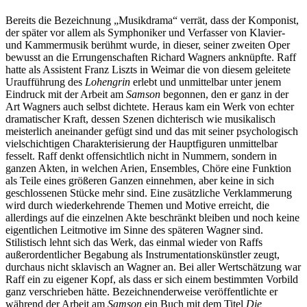
Bereits die Bezeichnung „Musikdrama“ verrät, dass der Komponist,
der später vor allem als Symphoniker und Verfasser von Klavier-
und Kammermusik berühmt wurde, in dieser, seiner zweiten Oper
bewusst an die Errungenschaften Richard Wagners anknüpfte. Raff
hatte als Assistent Franz Liszts in Weimar die von diesem geleitete
Uraufführung des
Lohengrin
erlebt und unmittelbar unter jenem
Eindruck mit der Arbeit am
Samson
begonnen, den er ganz in der
Art Wagners auch selbst dichtete. Heraus kam ein Werk von echter
dramatischer Kraft, dessen Szenen dichterisch wie musikalisch
meisterlich aneinander gefügt sind und das mit seiner psychologisch
vielschichtigen Charakterisierung der Hauptfiguren unmittelbar
fesselt. Raff denkt offensichtlich nicht in Nummern, sondern in
ganzen Akten, in welchen Arien, Ensembles, Chöre eine Funktion
als Teile eines größeren Ganzen einnehmen, aber keine in sich
geschlossenen Stücke mehr sind. Eine zusätzliche Verklammerung
wird durch wiederkehrende Themen und Motive erreicht, die
allerdings auf die einzelnen Akte beschränkt bleiben und noch keine
eigentlichen Leitmotive im Sinne des späteren Wagner sind.
Stilistisch lehnt sich das Werk, das einmal wieder von Raffs
außerordentlicher Begabung als Instrumentationskünstler zeugt,
durchaus nicht sklavisch an Wagner an. Bei aller Wertschätzung war
Raff ein zu eigener Kopf, als dass er sich einem bestimmten Vorbild
ganz verschrieben hätte. Bezeichnenderweise veröffentlichte er
während der Arbeit am
Samson
ein Buch mit dem Titel
Die