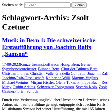
Suchen nach:
Schlagwort-Archiv: Zsolt
Czetner
Musik in Bern 1: Die schweizerische
Erstaufführung von Joachim Raffs
„Samson“
17/09/2023
Konzertrezension
Bareon Hong
,
Bern
,
Berner
Symphonoieorchester
,
Bühnen Bern
,
Chor der Bühnen Bern
,
Christian Immler
,
Christian Valle
,
Graziella Contratto
,
Joachim Raff
,
Joachim-Raff-Gesellschaft
,
Katharina Willi
,
Magnus Vigilius
,
Michael Weinius
,
Mirjam Fässler
,
Olena Tokar
,
Philippe Bach
,
Res
Marty
,
Robin Adams
,
Schweizer Fonogramm
,
Severin Kolb
,
Zsolt
Czetner
Florian Schuck
Durch eine Verkettung unglücklicher Umstände zu Lebzeiten seines
Autors nicht auf die Bühne gelangt, entpuppte sich Joachim Raffs
Musikdrama
Samson
bei seiner Uraufführung, die mit 165 Jahren