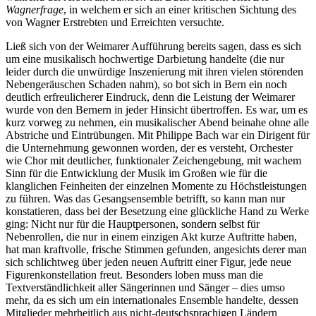
Wagnerfrage
, in welchem er sich an einer kritischen Sichtung des
von Wagner Erstrebten und Erreichten versuchte.
Ließ sich von der Weimarer Aufführung bereits sagen, dass es sich
um eine musikalisch hochwertige Darbietung handelte (die nur
leider durch die unwürdige Inszenierung mit ihren vielen störenden
Nebengeräuschen Schaden nahm), so bot sich in Bern ein noch
deutlich erfreulicherer Eindruck, denn die Leistung der Weimarer
wurde von den Bernern in jeder Hinsicht übertroffen. Es war, um es
kurz vorweg zu nehmen, ein musikalischer Abend beinahe ohne alle
Abstriche und Eintrübungen. Mit Philippe Bach war ein Dirigent für
die Unternehmung gewonnen worden, der es versteht, Orchester
wie Chor mit deutlicher, funktionaler Zeichengebung, mit wachem
Sinn für die Entwicklung der Musik im Großen wie für die
klanglichen Feinheiten der einzelnen Momente zu Höchstleistungen
zu führen. Was das Gesangsensemble betrifft, so kann man nur
konstatieren, dass bei der Besetzung eine glückliche Hand zu Werke
ging: Nicht nur für die Hauptpersonen, sondern selbst für
Nebenrollen, die nur in einem einzigen Akt kurze Auftritte haben,
hat man kraftvolle, frische Stimmen gefunden, angesichts derer man
sich schlichtweg über jeden neuen Auftritt einer Figur, jede neue
Figurenkonstellation freut. Besonders loben muss man die
Textverständlichkeit aller Sängerinnen und Sänger – dies umso
mehr, da es sich um ein internationales Ensemble handelte, dessen
Mitglieder mehrheitlich aus nicht-deutschsprachigen Ländern