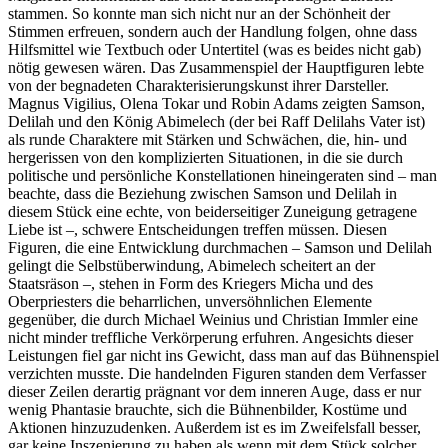
stammen. So konnte man sich nicht nur an der Schönheit der
Stimmen erfreuen, sondern auch der Handlung folgen, ohne dass
Hilfsmittel wie Textbuch oder Untertitel (was es beides nicht gab)
nötig gewesen wären. Das Zusammenspiel der Hauptfiguren lebte
von der begnadeten Charakterisierungskunst ihrer Darsteller.
Magnus Vigilius, Olena Tokar und Robin Adams zeigten Samson,
Delilah und den König Abimelech (der bei Raff Delilahs Vater ist)
als runde Charaktere mit Stärken und Schwächen, die, hin- und
hergerissen von den komplizierten Situationen, in die sie durch
politische und persönliche Konstellationen hineingeraten sind – man
beachte, dass die Beziehung zwischen Samson und Delilah in
diesem Stück eine echte, von beiderseitiger Zuneigung getragene
Liebe ist –, schwere Entscheidungen treffen müssen. Diesen
Figuren, die eine Entwicklung durchmachen – Samson und Delilah
gelingt die Selbstüberwindung, Abimelech scheitert an der
Staatsräson –, stehen in Form des Kriegers Micha und des
Oberpriesters die beharrlichen, unversöhnlichen Elemente
gegenüber, die durch Michael Weinius und Christian Immler eine
nicht minder treffliche Verkörperung erfuhren. Angesichts dieser
Leistungen fiel gar nicht ins Gewicht, dass man auf das Bühnenspiel
verzichten musste. Die handelnden Figuren standen dem Verfasser
dieser Zeilen derartig prägnant vor dem inneren Auge, dass er nur
wenig Phantasie brauchte, sich die Bühnenbilder, Kostüme und
Aktionen hinzuzudenken. Außerdem ist es im Zweifelsfall besser,
gar keine Inszenierung zu haben als wenn mit dem Stück solcher