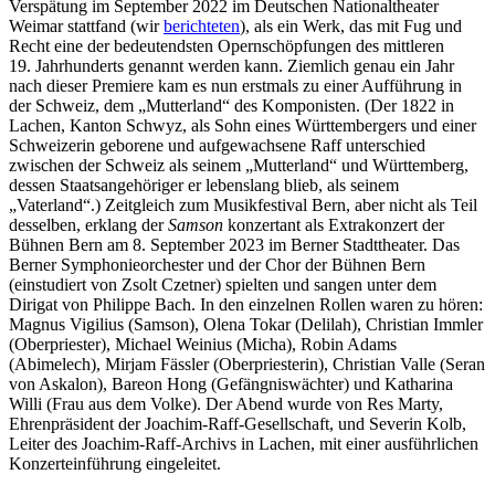
Verspätung im September 2022 im Deutschen Nationaltheater
Weimar stattfand (wir
berichteten
), als ein Werk, das mit Fug und
Recht eine der bedeutendsten Opernschöpfungen des mittleren
19. Jahrhunderts genannt werden kann. Ziemlich genau ein Jahr
nach dieser Premiere kam es nun erstmals zu einer Aufführung in
der Schweiz, dem „Mutterland“ des Komponisten. (Der 1822 in
Lachen, Kanton Schwyz, als Sohn eines Württembergers und einer
Schweizerin geborene und aufgewachsene Raff unterschied
zwischen der Schweiz als seinem „Mutterland“ und Württemberg,
dessen Staatsangehöriger er lebenslang blieb, als seinem
„Vaterland“.) Zeitgleich zum Musikfestival Bern, aber nicht als Teil
desselben, erklang der
Samson
konzertant als Extrakonzert der
Bühnen Bern am 8. September 2023 im Berner Stadttheater. Das
Berner Symphonieorchester und der Chor der Bühnen Bern
(einstudiert von Zsolt Czetner) spielten und sangen unter dem
Dirigat von Philippe Bach. In den einzelnen Rollen waren zu hören:
Magnus Vigilius (Samson), Olena Tokar (Delilah), Christian Immler
(Oberpriester), Michael Weinius (Micha), Robin Adams
(Abimelech), Mirjam Fässler (Oberpriesterin), Christian Valle (Seran
von Askalon), Bareon Hong (Gefängniswächter) und Katharina
Willi (Frau aus dem Volke). Der Abend wurde von Res Marty,
Ehrenpräsident der Joachim-Raff-Gesellschaft, und Severin Kolb,
Leiter des Joachim-Raff-Archivs in Lachen, mit einer ausführlichen
Konzerteinführung eingeleitet.