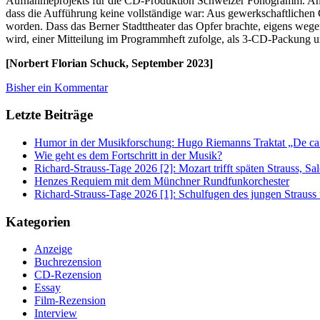
Aufnahmeprojekts für die CD-Produktion Schweizer Fonogramm. Ange
dass die Aufführung keine vollständige war: Aus gewerkschaftlichen 
worden. Dass das Berner Stadttheater das Opfer brachte, eigens weg
wird, einer Mitteilung im Programmheft zufolge, als 3-CD-Packung
[Norbert Florian Schuck, September 2023]
Bisher ein Kommentar
Letzte Beiträge
Humor in der Musikforschung: Hugo Riemanns Traktat „De cant
Wie geht es dem Fortschritt in der Musik?
Richard-Strauss-Tage 2026 [2]: Mozart trifft späten Strauss, 
Henzes Requiem mit dem Münchner Rundfunkorchester
Richard-Strauss-Tage 2026 [1]: Schulfugen des jungen Straus
Kategorien
Anzeige
Buchrezension
CD-Rezension
Essay
Film-Rezension
Interview