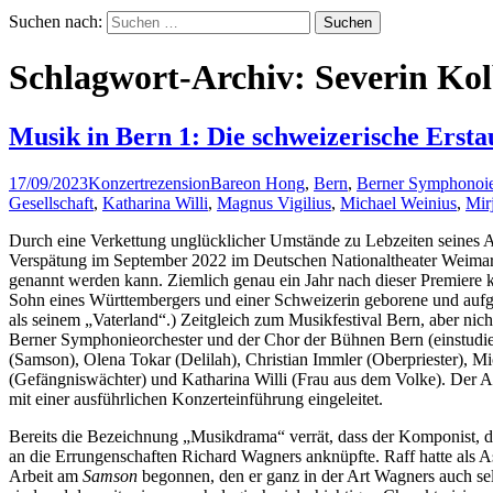
Suchen nach:
Schlagwort-Archiv: Severin Ko
Musik in Bern 1: Die schweizerische Erst
17/09/2023
Konzertrezension
Bareon Hong
,
Bern
,
Berner Symphonoie
Gesellschaft
,
Katharina Willi
,
Magnus Vigilius
,
Michael Weinius
,
Mir
Durch eine Verkettung unglücklicher Umstände zu Lebzeiten seines A
Verspätung im September 2022 im Deutschen Nationaltheater Weimar 
genannt werden kann. Ziemlich genau ein Jahr nach dieser Premiere
Sohn eines Württembergers und einer Schweizerin geborene und aufge
als seinem „Vaterland“.) Zeitgleich zum Musikfestival Bern, aber nicht
Berner Symphonieorchester und der Chor der Bühnen Bern (einstudier
(Samson), Olena Tokar (Delilah), Christian Immler (Oberpriester), 
(Gefängniswächter) und Katharina Willi (Frau aus dem Volke). Der A
mit einer ausführlichen Konzerteinführung eingeleitet.
Bereits die Bezeichnung „Musikdrama“ verrät, dass der Komponist, d
an die Errungenschaften Richard Wagners anknüpfte. Raff hatte als A
Arbeit am
Samson
begonnen, den er ganz in der Art Wagners auch sel