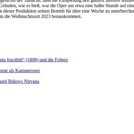
sichts der Tatsache, dass die Einspielung den ganzen
Samson
umfass
Gründen, wie es hieß, war die Oper um etwa eine halbe Stunde auf eine
en dieser Produktion seinen Betrieb für über eine Woche zu unterbre
 um die Weihnachtszeit 2023 herauskommen.
u fractibili“ (1898) und die Folgen
Salome als Kammeroper
s und Bülows Nirvana