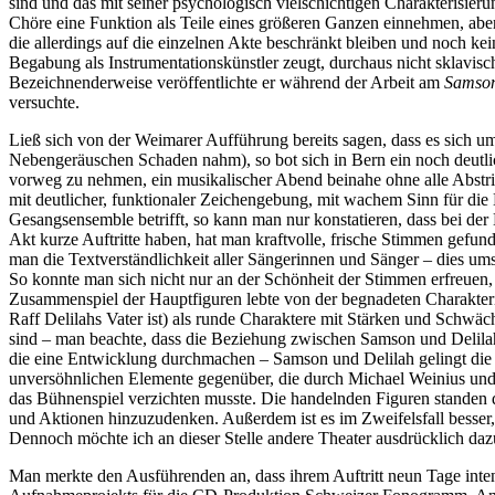
sind und das mit seiner psychologisch vielschichtigen Charakterisier
Chöre eine Funktion als Teile eines größeren Ganzen einnehmen, abe
die allerdings auf die einzelnen Akte beschränkt bleiben und noch kei
Begabung als Instrumentationskünstler zeugt, durchaus nicht sklavisc
Bezeichnenderweise veröffentlichte er während der Arbeit am
Samso
versuchte.
Ließ sich von der Weimarer Aufführung bereits sagen, dass es sich um
Nebengeräuschen Schaden nahm), so bot sich in Bern ein noch deutlic
vorweg zu nehmen, ein musikalischer Abend beinahe ohne alle Abstri
mit deutlicher, funktionaler Zeichengebung, mit wachem Sinn für di
Gesangsensemble betrifft, so kann man nur konstatieren, dass bei der
Akt kurze Auftritte haben, hat man kraftvolle, frische Stimmen gefund
man die Textverständlichkeit aller Sängerinnen und Sänger – dies um
So konnte man sich nicht nur an der Schönheit der Stimmen erfreuen,
Zusammenspiel der Hauptfiguren lebte von der begnadeten Charakteri
Raff Delilahs Vater ist) als runde Charaktere mit Stärken und Schwäch
sind – man beachte, dass die Beziehung zwischen Samson und Delilah 
die eine Entwicklung durchmachen – Samson und Delilah gelingt die S
unversöhnlichen Elemente gegenüber, die durch Michael Weinius und Ch
das Bühnenspiel verzichten musste. Die handelnden Figuren standen d
und Aktionen hinzuzudenken. Außerdem ist es im Zweifelsfall besser
Dennoch möchte ich an dieser Stelle andere Theater ausdrücklich da
Man merkte den Ausführenden an, dass ihrem Auftritt neun Tage intens