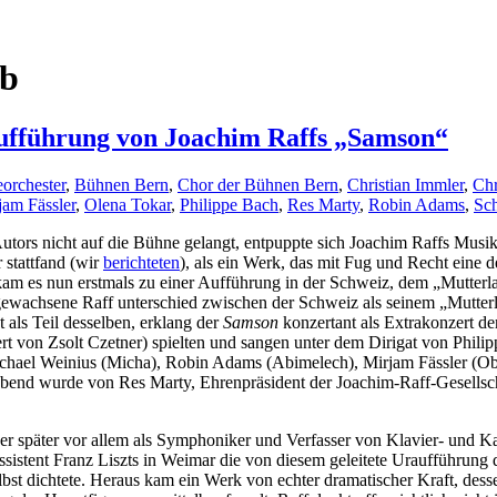
lb
aufführung von Joachim Raffs „Samson“
orchester
,
Bühnen Bern
,
Chor der Bühnen Bern
,
Christian Immler
,
Chr
jam Fässler
,
Olena Tokar
,
Philippe Bach
,
Res Marty
,
Robin Adams
,
Sc
utors nicht auf die Bühne gelangt, entpuppte sich Joachim Raffs Mus
stattfand (wir
berichteten
), als ein Werk, das mit Fug und Recht eine 
 kam es nun erstmals zu einer Aufführung in der Schweiz, dem „Mutte
wachsene Raff unterschied zwischen der Schweiz als seinem „Mutterla
 als Teil desselben, erklang der
Samson
konzertant als Extrakonzert d
t von Zsolt Czetner) spielten und sangen unter dem Dirigat von Phili
Michael Weinius (Micha), Robin Adams (Abimelech), Mirjam Fässler (Obe
bend wurde von Res Marty, Ehrenpräsident der Joachim-Raff-Gesellsch
er später vor allem als Symphoniker und Verfasser von Klavier- und 
ssistent Franz Liszts in Weimar die von diesem geleitete Uraufführung
bst dichtete. Heraus kam ein Werk von echter dramatischer Kraft, desse