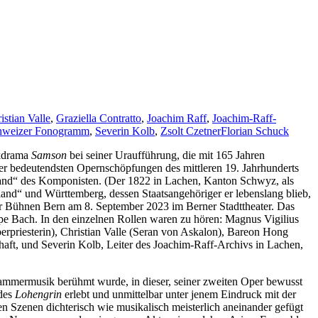
istian Valle
,
Graziella Contratto
,
Joachim Raff
,
Joachim-Raff-
hweizer Fonogramm
,
Severin Kolb
,
Zsolt Czetner
Florian Schuck
ikdrama
Samson
bei seiner Uraufführung, die mit 165 Jahren
der bedeutendsten Opernschöpfungen des mittleren 19. Jahrhunderts
rland“ des Komponisten. (Der 1822 in Lachen, Kanton Schwyz, als
nd“ und Württemberg, dessen Staatsangehöriger er lebenslang blieb,
er Bühnen Bern am 8. September 2023 im Berner Stadttheater. Das
ppe Bach. In den einzelnen Rollen waren zu hören: Magnus Vigilius
rpriesterin), Christian Valle (Seran von Askalon), Bareon Hong
aft, und Severin Kolb, Leiter des Joachim-Raff-Archivs in Lachen,
Kammermusik berühmt wurde, in dieser, seiner zweiten Oper bewusst
 des
Lohengrin
erlebt und unmittelbar unter jenem Eindruck mit der
n Szenen dichterisch wie musikalisch meisterlich aneinander gefügt