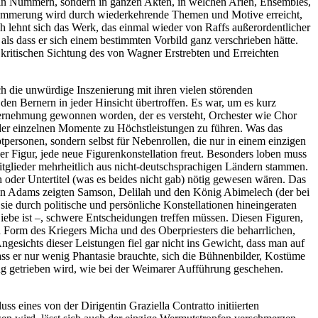
cht in Nummern, sondern in ganzen Akten, in welchen Arien, Ensembles,
rklammerung wird durch wiederkehrende Themen und Motive erreicht,
ch lehnt sich das Werk, das einmal wieder von Raffs außerordentlicher
als dass er sich einem bestimmten Vorbild ganz verschrieben hätte.
r kritischen Sichtung des von Wagner Erstrebten und Erreichten
ch die unwürdige Inszenierung mit ihren vielen störenden
en Bernern in jeder Hinsicht übertroffen. Es war, um es kurz
ternehmung gewonnen worden, der es versteht, Orchester wie Chor
 der einzelnen Momente zu Höchstleistungen zu führen. Was das
personen, sondern selbst für Nebenrollen, die nur in einem einzigen
ner Figur, jede neue Figurenkonstellation freut. Besonders loben muss
itglieder mehrheitlich aus nicht-deutschsprachigen Ländern stammen.
 oder Untertitel (was es beides nicht gab) nötig gewesen wären. Das
bin Adams zeigten Samson, Delilah und den König Abimelech (der bei
 sie durch politische und persönliche Konstellationen hineingeraten
iebe ist –, schwere Entscheidungen treffen müssen. Diesen Figuren,
 Form des Kriegers Micha und des Oberpriesters die beharrlichen,
gesichts dieser Leistungen fiel gar nicht ins Gewicht, dass man auf
ss er nur wenig Phantasie brauchte, sich die Bühnenbilder, Kostüme
ug getrieben wird, wie bei der Weimarer Aufführung geschehen.
 eines von der Dirigentin Graziella Contratto initiierten