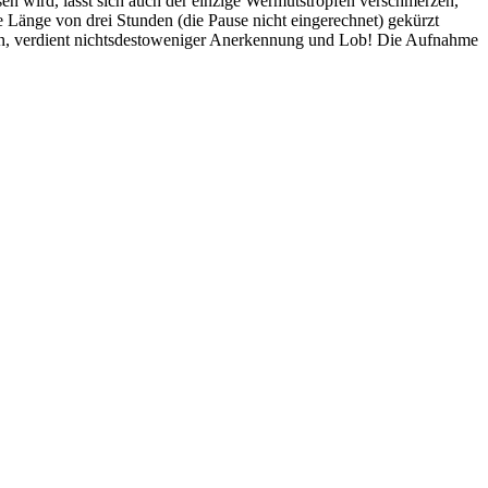
en wird, lässt sich auch der einzige Wermutstropfen verschmerzen,
 Länge von drei Stunden (die Pause nicht eingerechnet) gekürzt
chen, verdient nichtsdestoweniger Anerkennung und Lob! Die Aufnahme