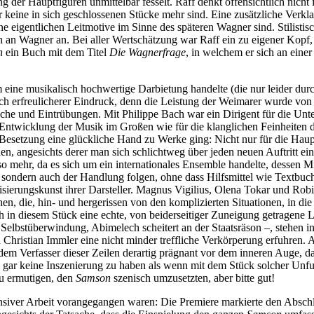
ung der Hauptfiguren unmittelbar fesselt. Raff denkt offensichtlich ni
r keine in sich geschlossenen Stücke mehr sind. Eine zusätzliche Ve
ne eigentlichen Leitmotive im Sinne des späteren Wagner sind. Stilistis
h an Wagner an. Bei aller Wertschätzung war Raff ein zu eigener Kopf, 
n
ein Buch mit dem Titel
Die Wagnerfrage
, in welchem er sich an eine
 eine musikalisch hochwertige Darbietung handelte (die nur leider dur
h erfreulicherer Eindruck, denn die Leistung der Weimarer wurde von d
che und Eintrübungen. Mit Philippe Bach war ein Dirigent für die Un
e Entwicklung der Musik im Großen wie für die klanglichen Feinheiten
 Besetzung eine glückliche Hand zu Werke ging: Nicht nur für die Haupt
en, angesichts derer man sich schlichtweg über jeden neuen Auftritt ei
so mehr, da es sich um ein internationales Ensemble handelte, dessen M
 sondern auch der Handlung folgen, ohne dass Hilfsmittel wie Textbuch
sierungskunst ihrer Darsteller. Magnus Vigilius, Olena Tokar und Ro
en, die, hin- und hergerissen von den komplizierten Situationen, in die
in diesem Stück eine echte, von beiderseitiger Zuneigung getragene L
elbstüberwindung, Abimelech scheitert an der Staatsräson –, stehen in
ristian Immler eine nicht minder treffliche Verkörperung erfuhren. An
em Verfasser dieser Zeilen derartig prägnant vor dem inneren Auge, da
, gar keine Inszenierung zu haben als wenn mit dem Stück solcher Unf
zu ermutigen, den
Samson
szenisch umzusetzten, aber bitte gut!
iver Arbeit vorangegangen waren: Die Premiere markierte den Abschluss