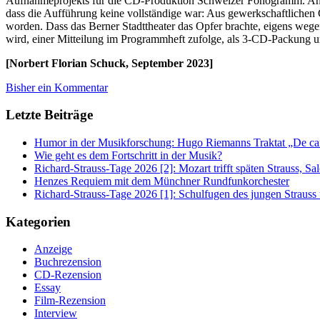
Aufnahmeprojekts für die CD-Produktion Schweizer Fonogramm. Ange
dass die Aufführung keine vollständige war: Aus gewerkschaftlichen 
worden. Dass das Berner Stadttheater das Opfer brachte, eigens weg
wird, einer Mitteilung im Programmheft zufolge, als 3-CD-Packung
[Norbert Florian Schuck, September 2023]
Bisher ein Kommentar
Letzte Beiträge
Humor in der Musikforschung: Hugo Riemanns Traktat „De cant
Wie geht es dem Fortschritt in der Musik?
Richard-Strauss-Tage 2026 [2]: Mozart trifft späten Strauss, 
Henzes Requiem mit dem Münchner Rundfunkorchester
Richard-Strauss-Tage 2026 [1]: Schulfugen des jungen Straus
Kategorien
Anzeige
Buchrezension
CD-Rezension
Essay
Film-Rezension
Interview