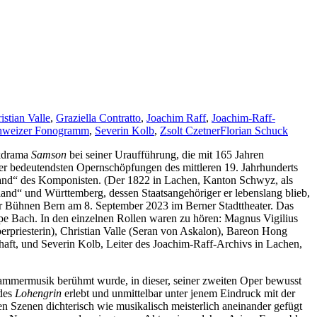
istian Valle
,
Graziella Contratto
,
Joachim Raff
,
Joachim-Raff-
hweizer Fonogramm
,
Severin Kolb
,
Zsolt Czetner
Florian Schuck
ikdrama
Samson
bei seiner Uraufführung, die mit 165 Jahren
der bedeutendsten Opernschöpfungen des mittleren 19. Jahrhunderts
rland“ des Komponisten. (Der 1822 in Lachen, Kanton Schwyz, als
nd“ und Württemberg, dessen Staatsangehöriger er lebenslang blieb,
er Bühnen Bern am 8. September 2023 im Berner Stadttheater. Das
ppe Bach. In den einzelnen Rollen waren zu hören: Magnus Vigilius
rpriesterin), Christian Valle (Seran von Askalon), Bareon Hong
aft, und Severin Kolb, Leiter des Joachim-Raff-Archivs in Lachen,
Kammermusik berühmt wurde, in dieser, seiner zweiten Oper bewusst
 des
Lohengrin
erlebt und unmittelbar unter jenem Eindruck mit der
n Szenen dichterisch wie musikalisch meisterlich aneinander gefügt