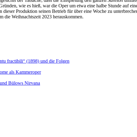
sichts der Tatsache, dass die Einspielung den ganzen
Samson
umfass
Gründen, wie es hieß, war die Oper um etwa eine halbe Stunde auf eine
en dieser Produktion seinen Betrieb für über eine Woche zu unterbre
 um die Weihnachtszeit 2023 herauskommen.
u fractibili“ (1898) und die Folgen
Salome als Kammeroper
s und Bülows Nirvana