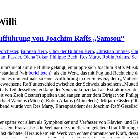
illi
aufführung von Joachim Raffs „Samson“
orchester
,
Bühnen Bern
,
Chor der Bühnen Bern
,
Christian Immler
,
Chr
jam Fässler
,
Olena Tokar
,
Philippe Bach
,
Res Marty
,
Robin Adams
,
Sc
utors nicht auf die Bühne gelangt, entpuppte sich Joachim Raffs Mus
stattfand (wir
berichteten
), als ein Werk, das mit Fug und Recht eine 
 kam es nun erstmals zu einer Aufführung in der Schweiz, dem „Mutte
wachsene Raff unterschied zwischen der Schweiz als seinem „Mutterla
 als Teil desselben, erklang der
Samson
konzertant als Extrakonzert d
t von Zsolt Czetner) spielten und sangen unter dem Dirigat von Phili
Michael Weinius (Micha), Robin Adams (Abimelech), Mirjam Fässler (Obe
bend wurde von Res Marty, Ehrenpräsident der Joachim-Raff-Gesellsch
er später vor allem als Symphoniker und Verfasser von Klavier- und 
ssistent Franz Liszts in Weimar die von diesem geleitete Uraufführung
bst dichtete. Heraus kam ein Werk von echter dramatischer Kraft, desse