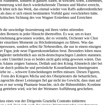
cht in Nummern, sondern in ganzen Akten, in welchen Arien, Ensembles,
rklammerung wird durch wiederkehrende Themen und Motive erreicht,
ch lehnt sich das Werk, das einmal wieder von Raffs außerordentlicher
als dass er sich einem bestimmten Vorbild ganz verschrieben hätte.
r kritischen Sichtung des von Wagner Erstrebten und Erreichten
ch die unwürdige Inszenierung mit ihren vielen störenden
en Bernern in jeder Hinsicht übertroffen. Es war, um es kurz
ternehmung gewonnen worden, der es versteht, Orchester wie Chor
 der einzelnen Momente zu Höchstleistungen zu führen. Was das
personen, sondern selbst für Nebenrollen, die nur in einem einzigen
ner Figur, jede neue Figurenkonstellation freut. Besonders loben muss
itglieder mehrheitlich aus nicht-deutschsprachigen Ländern stammen.
 oder Untertitel (was es beides nicht gab) nötig gewesen wären. Das
bin Adams zeigten Samson, Delilah und den König Abimelech (der bei
 sie durch politische und persönliche Konstellationen hineingeraten
iebe ist –, schwere Entscheidungen treffen müssen. Diesen Figuren,
 Form des Kriegers Micha und des Oberpriesters die beharrlichen,
gesichts dieser Leistungen fiel gar nicht ins Gewicht, dass man auf
ss er nur wenig Phantasie brauchte, sich die Bühnenbilder, Kostüme
ug getrieben wird, wie bei der Weimarer Aufführung geschehen.
 eines von der Dirigentin Graziella Contratto initiierten