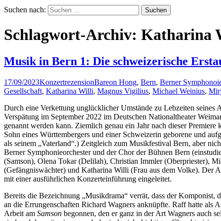
Suchen nach:
Schlagwort-Archiv: Katharina W
Musik in Bern 1: Die schweizerische Erst
17/09/2023
Konzertrezension
Bareon Hong
,
Bern
,
Berner Symphonoie
Gesellschaft
,
Katharina Willi
,
Magnus Vigilius
,
Michael Weinius
,
Mir
Durch eine Verkettung unglücklicher Umstände zu Lebzeiten seines A
Verspätung im September 2022 im Deutschen Nationaltheater Weimar 
genannt werden kann. Ziemlich genau ein Jahr nach dieser Premiere
Sohn eines Württembergers und einer Schweizerin geborene und aufge
als seinem „Vaterland“.) Zeitgleich zum Musikfestival Bern, aber nicht
Berner Symphonieorchester und der Chor der Bühnen Bern (einstudier
(Samson), Olena Tokar (Delilah), Christian Immler (Oberpriester), 
(Gefängniswächter) und Katharina Willi (Frau aus dem Volke). Der A
mit einer ausführlichen Konzerteinführung eingeleitet.
Bereits die Bezeichnung „Musikdrama“ verrät, dass der Komponist, d
an die Errungenschaften Richard Wagners anknüpfte. Raff hatte als A
Arbeit am
Samson
begonnen, den er ganz in der Art Wagners auch sel