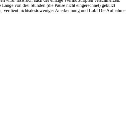
en wird, lässt sich auch der einzige Wermutstropfen verschmerzen,
 Länge von drei Stunden (die Pause nicht eingerechnet) gekürzt
chen, verdient nichtsdestoweniger Anerkennung und Lob! Die Aufnahme