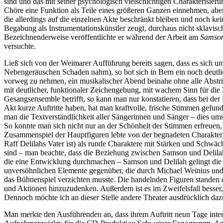
sind und das mit seiner psychologisch vielschichtigen Charakterisier
Chöre eine Funktion als Teile eines größeren Ganzen einnehmen, abe
die allerdings auf die einzelnen Akte beschränkt bleiben und noch kei
Begabung als Instrumentationskünstler zeugt, durchaus nicht sklavisc
Bezeichnenderweise veröffentlichte er während der Arbeit am
Samso
versuchte.
Ließ sich von der Weimarer Aufführung bereits sagen, dass es sich um
Nebengeräuschen Schaden nahm), so bot sich in Bern ein noch deutlic
vorweg zu nehmen, ein musikalischer Abend beinahe ohne alle Abstri
mit deutlicher, funktionaler Zeichengebung, mit wachem Sinn für di
Gesangsensemble betrifft, so kann man nur konstatieren, dass bei der
Akt kurze Auftritte haben, hat man kraftvolle, frische Stimmen gefund
man die Textverständlichkeit aller Sängerinnen und Sänger – dies um
So konnte man sich nicht nur an der Schönheit der Stimmen erfreuen,
Zusammenspiel der Hauptfiguren lebte von der begnadeten Charakteri
Raff Delilahs Vater ist) als runde Charaktere mit Stärken und Schwäch
sind – man beachte, dass die Beziehung zwischen Samson und Delilah 
die eine Entwicklung durchmachen – Samson und Delilah gelingt die S
unversöhnlichen Elemente gegenüber, die durch Michael Weinius und Ch
das Bühnenspiel verzichten musste. Die handelnden Figuren standen d
und Aktionen hinzuzudenken. Außerdem ist es im Zweifelsfall besser
Dennoch möchte ich an dieser Stelle andere Theater ausdrücklich da
Man merkte den Ausführenden an, dass ihrem Auftritt neun Tage intens