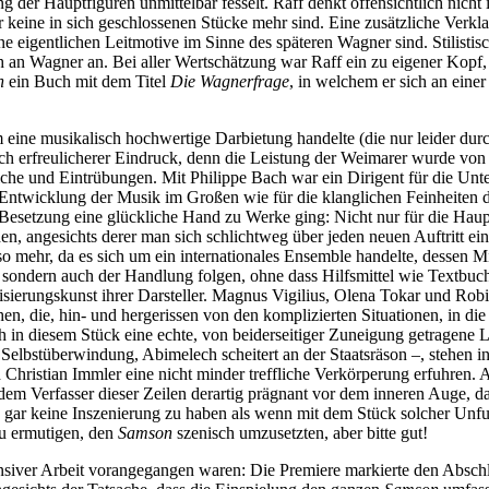
ung der Hauptfiguren unmittelbar fesselt. Raff denkt offensichtlich ni
r keine in sich geschlossenen Stücke mehr sind. Eine zusätzliche Ve
ne eigentlichen Leitmotive im Sinne des späteren Wagner sind. Stilistis
h an Wagner an. Bei aller Wertschätzung war Raff ein zu eigener Kopf, 
n
ein Buch mit dem Titel
Die Wagnerfrage
, in welchem er sich an eine
 eine musikalisch hochwertige Darbietung handelte (die nur leider dur
h erfreulicherer Eindruck, denn die Leistung der Weimarer wurde von d
che und Eintrübungen. Mit Philippe Bach war ein Dirigent für die Un
e Entwicklung der Musik im Großen wie für die klanglichen Feinheiten
 Besetzung eine glückliche Hand zu Werke ging: Nicht nur für die Haupt
en, angesichts derer man sich schlichtweg über jeden neuen Auftritt ei
so mehr, da es sich um ein internationales Ensemble handelte, dessen M
 sondern auch der Handlung folgen, ohne dass Hilfsmittel wie Textbuch
sierungskunst ihrer Darsteller. Magnus Vigilius, Olena Tokar und Ro
en, die, hin- und hergerissen von den komplizierten Situationen, in die
in diesem Stück eine echte, von beiderseitiger Zuneigung getragene L
elbstüberwindung, Abimelech scheitert an der Staatsräson –, stehen in
ristian Immler eine nicht minder treffliche Verkörperung erfuhren. An
em Verfasser dieser Zeilen derartig prägnant vor dem inneren Auge, da
, gar keine Inszenierung zu haben als wenn mit dem Stück solcher Unf
zu ermutigen, den
Samson
szenisch umzusetzten, aber bitte gut!
iver Arbeit vorangegangen waren: Die Premiere markierte den Abschluss