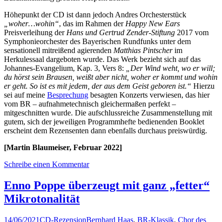
Höhepunkt der CD ist dann jedoch Andres Orchesterstück
„woher…wohin“
, das im Rahmen der
Happy New Ears
Preisverleihung der
Hans und Gertrud Zender-Stiftung
2017 vom
Symphonieorchester des Bayerischen Rundfunks unter dem
sensationell mitreißend agierenden
Matthias Pintscher
im
Herkulessaal dargeboten wurde. Das Werk bezieht sich auf das
Johannes-Evangelium, Kap. 3, Vers 8:
„Der Wind weht, wo er will;
du hörst sein Brausen, weißt aber nicht, woher er kommt und wohin
er geht. So ist es mit jedem, der aus dem Geist geboren ist.“
Hierzu
sei auf meine
Besprechung
besagten Konzerts verwiesen, das hier
vom BR – aufnahmetechnisch gleichermaßen perfekt –
mitgeschnitten wurde. Die aufschlussreiche Zusammenstellung mit
gutem, sich der jeweiligen Programmhefte bedienenden Booklet
erscheint dem Rezensenten dann ebenfalls durchaus preiswürdig.
[Martin Blaumeiser, Februar 2022]
Schreibe einen Kommentar
Enno Poppe überzeugt mit ganz „fetter“
Mikrotonalität
14/06/2021
CD-Rezension
Bernhard Haas
,
BR-Klassik
,
Chor des