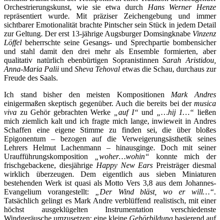
Orchestrierungskunst, wie sie etwa durch
Hans Werner Henze
repräsentiert wurde. Mit präziser Zeichengebung und immer
sichtbarer Emotionalität brachte Pintscher sein Stück in jedem Detail
zur Geltung. Der erst 13-jährige Augsburger Domsingknabe
Vinzenz
Löffel
beherrschte seine Gesangs- und Sprechpartie bombensicher
und stahl damit den drei mehr als Ensemble formierten, aber
qualitativ natürlich ebenbürtigen Sopranistinnen
Sarah
Aristidou,
Anna-Maria Palii
und
Sheva Tehoval
etwas die Schau, durchaus zur
Freude des Saals.
Ich stand bisher den meisten Kompositionen
Mark Andres
einigermaßen skeptisch gegenüber. Auch die bereits bei der
musica
viva
zu Gehör gebrachten Werke
„auf I“
und
„…hij 1…“
ließen
mich ziemlich kalt und ich fragte mich lange, inwieweit in Andres
Schaffen eine eigene Stimme zu finden sei, die über bloßes
Epigonentum – bezogen auf die Verweigerungsästhetik seines
Lehrers Helmut Lachenmann – hinausginge. Doch mit seiner
Uraufführungskomposition
„woher…wohin“
konnte mich der
frischgebackene, diesjährige
Happy New Ears
Preisträger diesmal
wirklich überzeugen. Dem eigentlich aus sieben Miniaturen
bestehenden Werk ist quasi als Motto Vers 3,8 aus dem Johannes-
Evangelium vorangestellt:
„Der Wind bläst, wo er will…“.
Tatsächlich gelingt es Mark Andre verblüffend realistisch, mit einer
höchst ausgeklügelten Instrumentation verschiedenste
Windgeräusche umzusetzen; eine kleine
Gehörbildung
basierend auf