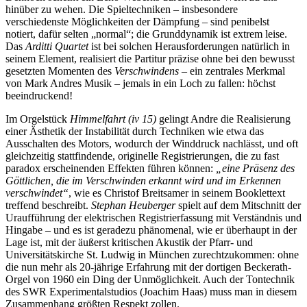
hinüber zu wehen. Die Spieltechniken – insbesondere
verschiedenste Möglichkeiten der Dämpfung – sind penibelst
notiert, dafür selten „normal“; die Grunddynamik ist extrem leise.
Das
Arditti Quartet
ist bei solchen Herausforderungen natürlich in
seinem Element, realisiert die Partitur präzise ohne bei den bewusst
gesetzten Momenten des
Verschwindens
– ein zentrales Merkmal
von Mark Andres Musik – jemals in ein Loch zu fallen: höchst
beeindruckend!
Im Orgelstück
Himmelfahrt (iv 15)
gelingt Andre die Realisierung
einer Ästhetik der Instabilität durch Techniken wie etwa das
Ausschalten des Motors, wodurch der Winddruck nachlässt, und oft
gleichzeitig stattfindende, originelle Registrierungen, die zu fast
paradox erscheinenden Effekten führen können:
„eine Präsenz des
Göttlichen, die im Verschwinden erkannt wird und im Erkennen
verschwindet“
, wie es Christof Breitsamer in seinem Booklettext
treffend beschreibt.
Stephan Heuberger
spielt auf dem Mitschnitt der
Uraufführung der elektrischen Registrierfassung mit Verständnis und
Hingabe – und es ist geradezu phänomenal, wie er überhaupt in der
Lage ist, mit der äußerst kritischen Akustik der Pfarr- und
Universitätskirche St. Ludwig in München zurechtzukommen: ohne
die nun mehr als 20-jährige Erfahrung mit der dortigen Beckerath-
Orgel von 1960 ein Ding der Unmöglichkeit. Auch der Tontechnik
des SWR Experimentalstudios (Joachim Haas) muss man in diesem
Zusammenhang größten Respekt zollen.