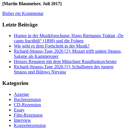
[Martin Blaumeiser, Juli 2017]
Bisher ein Kommentar
Letzte Beiträge
Humor in der Musikforschung: Hugo Riemanns Traktat „De
cantu fractibili“ (1898) und die Folgen
Wie geht es dem Fortschritt in der Musik?
Richard-Strauss-Tage 2026 [2]: Mozart trifft späten Strauss,
Salome als Kammeroper
Henzes Requiem mit dem Münchner Rundfunkorchester
Richard-Strauss-Tage 2026 [1]: Schulfugen des jungen
Strauss und Bülows Nirvana
Kategorien
Anzeige
Buchrezension
CD-Rezension
Essay
Film-Rezension
Interview
Konzertrezension