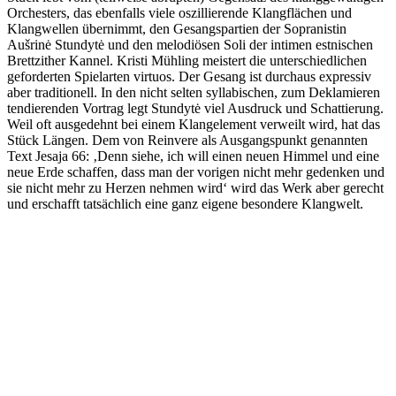
Orchesters, das ebenfalls viele oszillierende Klangflächen und
Klangwellen übernimmt, den Gesangspartien der Sopranistin
Aušrinė Stundytė und den melodiösen Soli der intimen estnischen
Brettzither Kannel. Kristi Mühling meistert die unterschiedlichen
geforderten Spielarten virtuos. Der Gesang ist durchaus expressiv
aber traditionell. In den nicht selten syllabischen, zum Deklamieren
tendierenden Vortrag legt Stundytė viel Ausdruck und Schattierung.
Weil oft ausgedehnt bei einem Klangelement verweilt wird, hat das
Stück Längen. Dem von Reinvere als Ausgangspunkt genannten
Text Jesaja 66: ‚Denn siehe, ich will einen neuen Himmel und eine
neue Erde schaffen, dass man der vorigen nicht mehr gedenken und
sie nicht mehr zu Herzen nehmen wird‘ wird das Werk aber gerecht
und erschafft tatsächlich eine ganz eigene besondere Klangwelt.