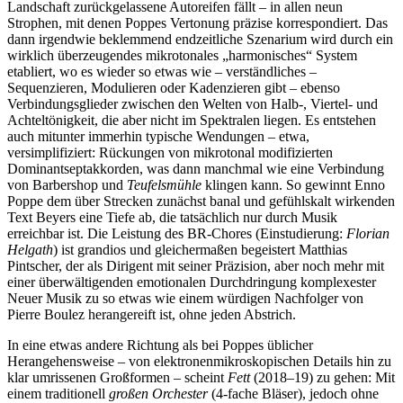
Landschaft zurückgelassene Autoreifen fällt – in allen neun
Strophen, mit denen Poppes Vertonung präzise korrespondiert. Das
dann irgendwie beklemmend endzeitliche Szenarium wird durch ein
wirklich überzeugendes mikrotonales „harmonisches“ System
etabliert, wo es wieder so etwas wie – verständliches –
Sequenzieren, Modulieren oder Kadenzieren gibt – ebenso
Verbindungsglieder zwischen den Welten von Halb-, Viertel- und
Achteltönigkeit, die aber nicht im Spektralen liegen. Es entstehen
auch mitunter immerhin typische Wendungen – etwa,
versimplifiziert: Rückungen von mikrotonal modifizierten
Dominantseptakkorden, was dann manchmal wie eine Verbindung
von Barbershop und
Teufelsmühle
klingen kann. So gewinnt Enno
Poppe dem über Strecken zunächst banal und gefühlskalt wirkenden
Text Beyers eine Tiefe ab, die tatsächlich nur durch Musik
erreichbar ist. Die Leistung des BR-Chores (Einstudierung:
Florian
Helgath
) ist grandios und gleichermaßen begeistert Matthias
Pintscher, der als Dirigent mit seiner Präzision, aber noch mehr mit
einer überwältigenden emotionalen Durchdringung komplexester
Neuer Musik zu so etwas wie einem würdigen Nachfolger von
Pierre Boulez herangereift ist, ohne jeden Abstrich.
In eine etwas andere Richtung als bei Poppes üblicher
Herangehensweise – von elektronenmikroskopischen Details hin zu
klar umrissenen Großformen – scheint
Fett
(2018–19) zu gehen: Mit
einem traditionell
großen Orchester
(4-fache Bläser), jedoch ohne