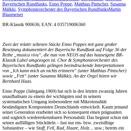
Bayerischen Rundfunks
,
Enno Poppe
,
Matthias Pintscher
,
Susanna
Mälkki
,
Symphonieorchester des Bayerischen Rundfunks
Martin
Blaumeiser
BR-Klassik 900636; EAN: 4 035719006360
Zwei der relativ seltenen Stücke Enno Poppes mit ganz großer
Besetzung dokumentiert der Bayerische Rundfunk auf Folge 36 der
Reihe „musica viva“, die nun von NEOS auf das hauseigene BR-
Klassik Label umgezogen ist. Chor & Symphonieorchester des
Bayerischen Rundfunks gelingen beeindruckende Interpretationen
von „Ich kann mich an nichts erinnern“ (unter Matthias Pintscher)
sowie „Fett“ (unter Susanna Mälkki). An der Orgel hören wir
Bernhard Haas.
Enno Poppe (Jahrgang 1969) hat sich in den letzten zwanzig Jahren
unaufhaltsam zu einem der wichtigsten und in seinem
systematischen Umgang insbesondere mit Mikrotonalität
beständigsten Komponisten Deutschlands entwickelt. Kaum jemand
seiner Generation erarbeitet sich so konsequent einen prägnanten
und sogleich wiedererkennbaren Personalstil. Das beginnt schon mit
seinen auffälligen Stücktiteln – fast nur ein- bzw. zweisilbige
Substantive – wie
Stoff, Fell, Rad, Haare, Holz…
usw.; bereits ein