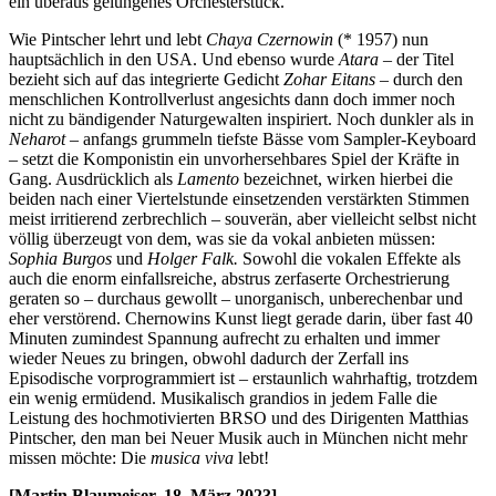
ein überaus gelungenes Orchesterstück.
Wie Pintscher lehrt und lebt
Chaya Czernowin
(* 1957) nun
hauptsächlich in den USA. Und ebenso wurde
Atara
– der Titel
bezieht sich auf das integrierte Gedicht
Zohar Eitans
– durch den
menschlichen Kontrollverlust angesichts dann doch immer noch
nicht zu bändigender Naturgewalten inspiriert. Noch dunkler als in
Neharot
– anfangs grummeln tiefste Bässe vom Sampler-Keyboard
– setzt die Komponistin ein unvorhersehbares Spiel der Kräfte in
Gang. Ausdrücklich als
Lamento
bezeichnet, wirken hierbei die
beiden nach einer Viertelstunde einsetzenden verstärkten Stimmen
meist irritierend zerbrechlich – souverän, aber vielleicht selbst nicht
völlig überzeugt von dem, was sie da vokal anbieten müssen:
Sophia Burgos
und
Holger Falk.
Sowohl die vokalen Effekte als
auch die enorm einfallsreiche, abstrus zerfaserte Orchestrierung
geraten so – durchaus gewollt – unorganisch, unberechenbar und
eher verstörend. Chernowins Kunst liegt gerade darin, über fast 40
Minuten zumindest Spannung aufrecht zu erhalten und immer
wieder Neues zu bringen, obwohl dadurch der Zerfall ins
Episodische vorprogrammiert ist – erstaunlich wahrhaftig, trotzdem
ein wenig ermüdend. Musikalisch grandios in jedem Falle die
Leistung des hochmotivierten BRSO und des Dirigenten Matthias
Pintscher, den man bei Neuer Musik auch in München nicht mehr
missen möchte: Die
musica viva
lebt!
[Martin Blaumeiser, 18. März 2023]