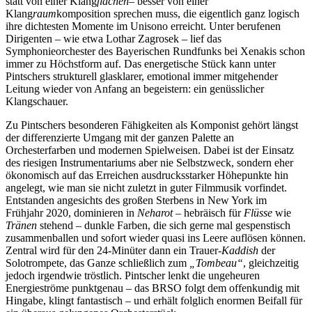
statt von einer Klang
flächen
– besser von einer
Klang
raum
komposition sprechen muss, die eigentlich ganz logisch
ihre dichtesten Momente im Unisono erreicht. Unter berufenen
Dirigenten – wie etwa Lothar Zagrosek – lief das
Symphonieorchester des Bayerischen Rundfunks bei Xenakis schon
immer zu Höchstform auf. Das energetische Stück kann unter
Pintschers strukturell glasklarer, emotional immer mitgehender
Leitung wieder von Anfang an begeistern: ein genüsslicher
Klangschauer.
Zu Pintschers besonderen Fähigkeiten als Komponist gehört längst
der differenzierte Umgang mit der ganzen Palette an
Orchesterfarben und modernen Spielweisen. Dabei ist der Einsatz
des riesigen Instrumentariums aber nie Selbstzweck, sondern eher
ökonomisch auf das Erreichen ausdrucksstarker Höhepunkte hin
angelegt, wie man sie nicht zuletzt in guter Filmmusik vorfindet.
Entstanden angesichts des großen Sterbens in New York im
Frühjahr 2020, dominieren in
Neharot
– hebräisch für
Flüsse
wie
Tränen
stehend – dunkle Farben, die sich gerne mal gespenstisch
zusammenballen und sofort wieder quasi ins Leere auflösen können.
Zentral wird für den 24-Minüter dann ein Trauer-
Kaddish
der
Solotrompete, das Ganze schließlich zum
„Tombeau“
, gleichzeitig
jedoch irgendwie tröstlich. Pintscher lenkt die ungeheuren
Energieströme punktgenau – das BRSO folgt dem offenkundig mit
Hingabe, klingt fantastisch – und erhält folglich enormen Beifall für