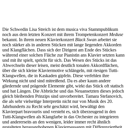
Die Schwedin Lisa Streich ist dem musica viva Stammpublikum
noch aus dem letzten Konzert mit ihrem Trompetenkonzert
Meduse
bekannt. In ihrem neuen Klavierkonzert
Black Swan
arbeitet sie
noch stärker als in anderen Stücken mit lange liegenden Akkorden
und Klangflächen. Dass sich der Dirigent am Ende des Stückes
während einer solchen Fläche zur Pianistin ans Klavier setzten kann
und mit ihr spielt, spricht für sich. Das Wesen des Stücks ist das
Abwechseln dieser leisen, meist deutlich tonalen Akkordflächen,
über die sich kleine Klaviermotive schlängeln, mit riesigen Tutti-
Klangwellen, die in Kaskaden gipfeln. Diese verfehlen ihre
Wirkung nicht und sind mitreißend. Da es aber kaum andere
gliedernde und prägende Elemente gibt, wirkt das Stück oft statisch
und hat Längen. Die Abbrüche und das Neuansetzten dieses jedoch
gleich bleibenden Prinzips sind unvorbereitet. Tamara Stefanovich,
die als sehr vielseitige Interpretin nicht nur von Musik des 20.
Jahrhunderts zu Recht sehr geschätzt wird, bewältigt den
Klavierpart bravourös und versteht es, sich überzeugend in den
Tutti-Klangwellen als Klangfarbe in das Orchester zu integrieren
und andererseits an den wenigen, leider immer recht ähnlich
gestalteten herausgehobenen Klavierpassagen mit Differenziertheit