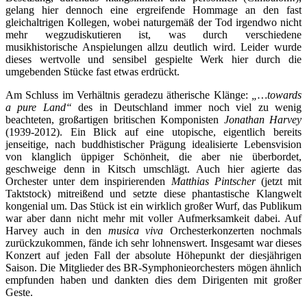
gelang hier dennoch eine ergreifende Hommage an den fast
gleichaltrigen Kollegen, wobei naturgemäß der Tod irgendwo nicht
mehr wegzudiskutieren ist, was durch verschiedene
musikhistorische Anspielungen allzu deutlich wird. Leider wurde
dieses wertvolle und sensibel gespielte Werk hier durch die
umgebenden Stücke fast etwas erdrückt.
Am Schluss im Verhältnis geradezu ätherische Klänge:
„…towards
a pure Land“
des in Deutschland immer noch viel zu wenig
beachteten, großartigen britischen Komponisten
Jonathan Harvey
(1939-2012). Ein Blick auf eine utopische, eigentlich bereits
jenseitige, nach buddhistischer Prägung idealisierte Lebensvision
von klanglich üppiger Schönheit, die aber nie überbordet,
geschweige denn in Kitsch umschlägt. Auch hier agierte das
Orchester unter dem inspirierenden
Matthias Pintscher
(jetzt mit
Taktstock) mitreißend und setzte diese phantastische Klangwelt
kongenial um. Das Stück ist ein wirklich großer Wurf, das Publikum
war aber dann nicht mehr mit voller Aufmerksamkeit dabei. Auf
Harvey auch in den
musica viva
Orchesterkonzerten nochmals
zurückzukommen, fände ich sehr lohnenswert. Insgesamt war dieses
Konzert auf jeden Fall der absolute Höhepunkt der diesjährigen
Saison. Die Mitglieder des BR-Symphonieorchesters mögen ähnlich
empfunden haben und dankten dies dem Dirigenten mit großer
Geste.