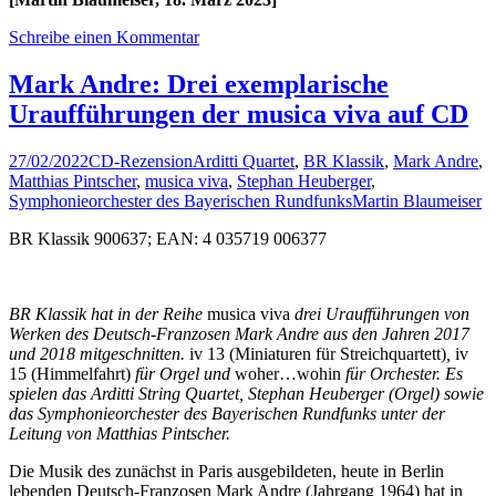
Schreibe einen Kommentar
Mark Andre: Drei exemplarische
Uraufführungen der musica viva auf CD
27/02/2022
CD-Rezension
Arditti Quartet
,
BR Klassik
,
Mark Andre
,
Matthias Pintscher
,
musica viva
,
Stephan Heuberger
,
Symphonieorchester des Bayerischen Rundfunks
Martin Blaumeiser
BR Klassik 900637; EAN: 4 035719 006377
BR Klassik hat in der Reihe
musica viva
drei Uraufführungen von
Werken des Deutsch-Franzosen Mark Andre aus den Jahren 2017
und 2018 mitgeschnitten.
iv 13 (Miniaturen für Streichquartett)
,
iv
15 (Himmelfahrt)
für Orgel und
woher…wohin
für Orchester. Es
spielen das Arditti String Quartet, Stephan Heuberger (Orgel) sowie
das Symphonieorchester des Bayerischen Rundfunks unter der
Leitung von Matthias Pintscher.
Die Musik des zunächst in Paris ausgebildeten, heute in Berlin
lebenden Deutsch-Franzosen Mark Andre (Jahrgang 1964) hat in