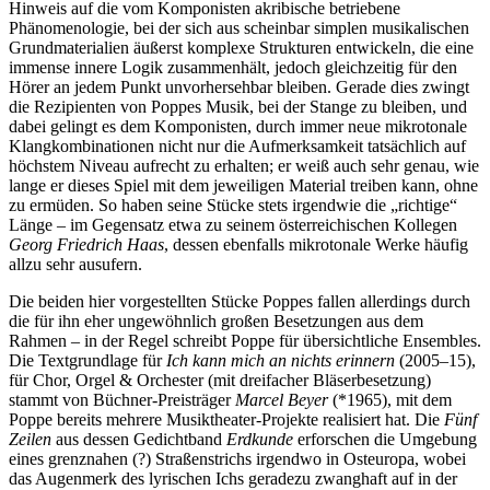
Hinweis auf die vom Komponisten akribische betriebene
Phänomenologie, bei der sich aus scheinbar simplen musikalischen
Grundmaterialien äußerst komplexe Strukturen entwickeln, die eine
immense innere Logik zusammenhält, jedoch gleichzeitig für den
Hörer an jedem Punkt unvorhersehbar bleiben. Gerade dies zwingt
die Rezipienten von Poppes Musik, bei der Stange zu bleiben, und
dabei gelingt es dem Komponisten, durch immer neue mikrotonale
Klangkombinationen nicht nur die Aufmerksamkeit tatsächlich auf
höchstem Niveau aufrecht zu erhalten; er weiß auch sehr genau, wie
lange er dieses Spiel mit dem jeweiligen Material treiben kann, ohne
zu ermüden. So haben seine Stücke stets irgendwie die „richtige“
Länge – im Gegensatz etwa zu seinem österreichischen Kollegen
Georg Friedrich Haas
, dessen ebenfalls mikrotonale Werke häufig
allzu sehr ausufern.
Die beiden hier vorgestellten Stücke Poppes fallen allerdings durch
die für ihn eher ungewöhnlich großen Besetzungen aus dem
Rahmen – in der Regel schreibt Poppe für übersichtliche Ensembles.
Die Textgrundlage für
Ich kann mich an nichts erinnern
(2005–15),
für Chor, Orgel & Orchester (mit dreifacher Bläserbesetzung)
stammt von Büchner-Preisträger
Marcel Beyer
(*1965), mit dem
Poppe bereits mehrere Musiktheater-Projekte realisiert hat. Die
Fünf
Zeilen
aus dessen Gedichtband
Erdkunde
erforschen die Umgebung
eines grenznahen (?) Straßenstrichs irgendwo in Osteuropa, wobei
das Augenmerk des lyrischen Ichs geradezu zwanghaft auf in der