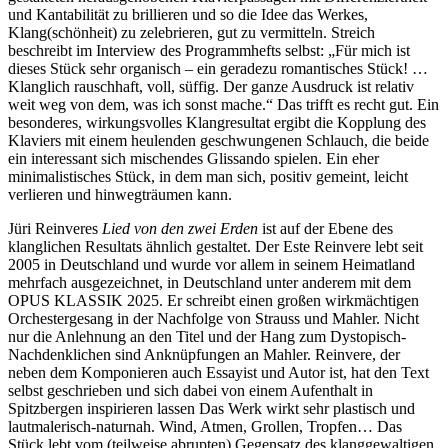
und Kantabilität zu brillieren und so die Idee das Werkes,
Klang(schönheit) zu zelebrieren, gut zu vermitteln. Streich
beschreibt im Interview des Programmhefts selbst: „Für mich ist
dieses Stück sehr organisch – ein geradezu romantisches Stück! …
Klanglich rauschhaft, voll, süffig. Der ganze Ausdruck ist relativ
weit weg von dem, was ich sonst mache.“ Das trifft es recht gut. Ein
besonderes, wirkungsvolles Klangresultat ergibt die Kopplung des
Klaviers mit einem heulenden geschwungenen Schlauch, die beide
ein interessant sich mischendes Glissando spielen. Ein eher
minimalistisches Stück, in dem man sich, positiv gemeint, leicht
verlieren und hinwegträumen kann.
Jüri Reinveres
Lied von den zwei Erden
ist auf der Ebene des
klanglichen Resultats ähnlich gestaltet. Der Este Reinvere lebt seit
2005 in Deutschland und wurde vor allem in seinem Heimatland
mehrfach ausgezeichnet, in Deutschland unter anderem mit dem
OPUS KLASSIK 2025. Er schreibt einen großen wirkmächtigen
Orchestergesang in der Nachfolge von Strauss und Mahler. Nicht
nur die Anlehnung an den Titel und der Hang zum Dystopisch-
Nachdenklichen sind Anknüpfungen an Mahler. Reinvere, der
neben dem Komponieren auch Essayist und Autor ist, hat den Text
selbst geschrieben und sich dabei von einem Aufenthalt in
Spitzbergen inspirieren lassen Das Werk wirkt sehr plastisch und
lautmalerisch-naturnah. Wind, Atmen, Grollen, Tropfen… Das
Stück lebt vom (teilweise abrupten) Gegensatz des klanggewaltigen