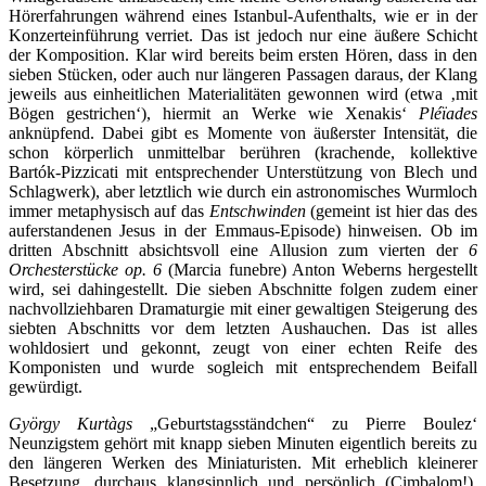
Hörerfahrungen während eines Istanbul-Aufenthalts, wie er in der
Konzerteinführung verriet. Das ist jedoch nur eine äußere Schicht
der Komposition. Klar wird bereits beim ersten Hören, dass in den
sieben Stücken, oder auch nur längeren Passagen daraus, der Klang
jeweils aus einheitlichen Materialitäten gewonnen wird (etwa ‚mit
Bögen gestrichen‘), hiermit an Werke wie Xenakis‘
Pléïades
anknüpfend. Dabei gibt es Momente von äußerster Intensität, die
schon körperlich unmittelbar berühren (krachende, kollektive
Bartók-Pizzicati mit entsprechender Unterstützung von Blech und
Schlagwerk), aber letztlich wie durch ein astronomisches Wurmloch
immer metaphysisch auf das
Entschwinden
(gemeint ist hier das des
auferstandenen Jesus in der Emmaus-Episode) hinweisen. Ob im
dritten Abschnitt absichtsvoll eine Allusion zum vierten der
6
Orchesterstücke op. 6
(Marcia funebre) Anton Weberns hergestellt
wird, sei dahingestellt. Die sieben Abschnitte folgen zudem einer
nachvollziehbaren Dramaturgie mit einer gewaltigen Steigerung des
siebten Abschnitts vor dem letzten Aushauchen. Das ist alles
wohldosiert und gekonnt, zeugt von einer echten Reife des
Komponisten und wurde sogleich mit entsprechendem Beifall
gewürdigt.
György Kurtàgs
„Geburtstagsständchen“ zu Pierre Boulez‘
Neunzigstem gehört mit knapp sieben Minuten eigentlich bereits zu
den längeren Werken des Miniaturisten. Mit erheblich kleinerer
Besetzung, durchaus klangsinnlich und persönlich (Cimbalom!),