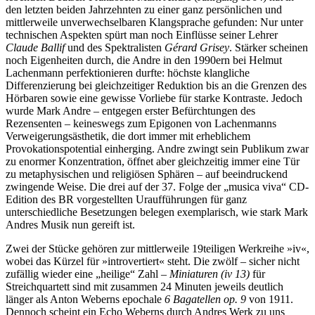
den letzten beiden Jahrzehnten zu einer ganz persönlichen und
mittlerweile unverwechselbaren Klangsprache gefunden: Nur unter
technischen Aspekten spürt man noch Einflüsse seiner Lehrer
Claude Ballif
und des Spektralisten
Gérard Grisey
. Stärker scheinen
noch Eigenheiten durch, die Andre in den 1990ern bei Helmut
Lachenmann perfektionieren durfte: höchste klangliche
Differenzierung bei gleichzeitiger Reduktion bis an die Grenzen des
Hörbaren sowie eine gewisse Vorliebe für starke Kontraste. Jedoch
wurde Mark Andre – entgegen erster Befürchtungen des
Rezensenten – keineswegs zum Epigonen von Lachenmanns
Verweigerungsästhetik, die dort immer mit erheblichem
Provokationspotential einherging. Andre zwingt sein Publikum zwar
zu enormer Konzentration, öffnet aber gleichzeitig immer eine Tür
zu metaphysischen und religiösen Sphären – auf beeindruckend
zwingende Weise. Die drei auf der 37. Folge der „musica viva“ CD-
Edition des BR vorgestellten Uraufführungen für ganz
unterschiedliche Besetzungen belegen exemplarisch, wie stark Mark
Andres Musik nun gereift ist.
Zwei der Stücke gehören zur mittlerweile 19teiligen Werkreihe »iv«,
wobei das Kürzel für »introvertiert« steht. Die zwölf – sicher nicht
zufällig wieder eine „heilige“ Zahl –
Miniaturen (iv 13)
für
Streichquartett sind mit zusammen 24 Minuten jeweils deutlich
länger als Anton Weberns epochale
6
Bagatellen op. 9
von 1911.
Dennoch scheint ein Echo Weberns durch Andres Werk zu uns