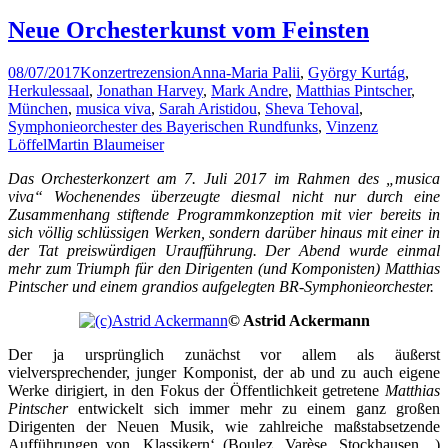
Neue Orchesterkunst vom Feinsten
08/07/2017
Konzertrezension
Anna-Maria Palii
,
György Kurtág
,
Herkulessaal
,
Jonathan Harvey
,
Mark Andre
,
Matthias Pintscher
,
München
,
musica viva
,
Sarah Aristidou
,
Sheva Tehoval
,
Symphonieorchester des Bayerischen Rundfunks
,
Vinzenz
Löffel
Martin Blaumeiser
Das Orchesterkonzert am 7. Juli 2017 im Rahmen des „musica
viva“ Wochenendes überzeugte diesmal nicht nur durch eine
Zusammenhang stiftende Programmkonzeption mit vier bereits in
sich völlig schlüssigen Werken, sondern darüber hinaus mit einer in
der Tat preiswürdigen Uraufführung. Der Abend wurde einmal
mehr zum Triumph für den Dirigenten (und Komponisten) Matthias
Pintscher und einem grandios aufgelegten BR-Symphonieorchester.
©
Astrid Ackermann
Der ja ursprünglich zunächst vor allem als äußerst
vielversprechender, junger Komponist, der ab und zu auch eigene
Werke dirigiert, in den Fokus der Öffentlichkeit getretene
Matthias
Pintscher
entwickelt sich immer mehr zu einem ganz großen
Dirigenten der Neuen Musik, wie zahlreiche maßstabsetzende
Aufführungen von ‚Klassikern‘ (Boulez, Varèse, Stockhausen…)