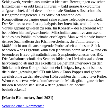
Schlagwerk, werden aus zunächst kleinsten Bewegungen zwischen
Einzeltönen – es gibt keine Figuren! – bald riesige Akkordtürme
aufgeschichtet, dabei deren mikrotonale Struktur selbst schon als
Klangfarbe fungierend. Das Stück hat während des
Kompositionsvorganges quasi seine eigene Teleologie entwickelt:
Der Schluss ist von fast apokalyptischer Intensität, wohl ohne so im
Voraus geplant gewesen zu sein. Im Konzert – der Rezensent war
bei beiden hier aufgezeichneten Mitschnitten auch live anwesend –
hat dies das Publikum beinahe erschlagen. Man wird die wie immer
genaue Sachwalterin des Klanggeschehens, die Finnin
Susanna
Mälkki
nicht um die anstrengende Probenarbeit an diesem Stück
beneiden – das Ergebnis kann sich jedenfalls hören lassen –, und ein
besonderes Bravo gilt natürlich dem Symphonieorchester des BR.
Die Aufnahmetechnik des Senders bildet den Herkulessaal zudem
hervorragend ab und das exzellente Beiheft mit Interviews zu den
Stücken mit dem Komponisten tut ein Übriges. Insgesamt ist dies
die bisher „gewaltigste“ CD mit Musik Enno Poppes und gehört
zweifelsohne zu den absoluten Höhepunkten der
musica viva
Reihe.
Wenn es so etwas wie zukunftsweisende Musik gibt, – ganz sicher
für den Komponisten selbst – dann genau hier: höchst
beeindruckend!
[Martin Blaumeiser, Juni 2021]
Schreibe einen Kommentar