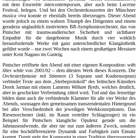
mit dem
Ensemble intercontemporain
, aber auch beim Lucerne
Festival, belegen. Und bei den Orchesterkonzerten der Münchner
musica viva
konnte er ebenfalls bereits überzeugen. Dieser Abend
wurde jedoch zu einem wahren Triumph des Dirigenten und einem
geradezu unglaublich motivierten BR-Symphonieorchester, das von
Pintscher mit traumwandlerischer Sicherheit und sichtbarer
Empathie für die dargebotene Musik durch vier wirklich
herausfordernde Werke mit ganz unterschiedlicher Klangästhetik
geführt wurde – nur zwei Wochen nach einem großartigen
Messiaen
unter Kent Nagano im Gasteig.
Pintscher eröffnete den Abend mit einer eigenen Komposition:
with
lilies white
von 2001/02 – dem ältesten Werk dieses Konzerts. Die
Orchesterfantasie mit Stimmen
(3 Soprane und Knabensopran)
verbindet Texte aus dem „Sterbeprotokoll“ des britischen Künstlers
Derek Jarman mit einem Lamento
William Byrds
, welches deutlich,
aber in geschickter Verfremdung zitiert wird. Tod und das Jenseitige
bilden dann auch die verbindende Klammer für alle vier Werke des
Abends, sozusagen den gemeinsamen transzendentalen Hintergrund
bei aller Verschiedenheit der jeweiligen Werkkonzeptionen. Das
Riesenorchester (inkl. im Raum verteilter Schlagzeuger) ist ein
Beispiel für Pintschers klangliche Opulenz gerade um die
Jahrtausendwende, die aber nie nur zum äußeren Zweck, sondern
für eine hochdifferenzierte Dynamik und Farbigkeit zum Einsatz
kommt. Damit steht der Komponist in einer Tradition überzeugender