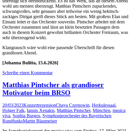
überträgt sich beeindruckend. Es ist das Werk, das an diesem Abend
wohl am meisten überzeugt. Matthias Pintschers zupackendes,
schwungvolles, sehr genaues aber teilweise ein wenig hektisch-
zackiges Dirigat greift dieses Stück am besten. Mit großem Elan und
Einsatz leitet er das Orchester souverän. Pintscher arbeitet mit dem
Orchester zusammen und lässt an klein besetzten Passagen dem
auch in diesem Konzert gewohnt brillanten Orchester Freiraum, was
sehr überzeugend wirkt.
Klangrausch wäre wohl eine passende Überschrift für diesen
grandiosen Abend.
[Johanna Bulitta, 15.6.2026]
Schreibe einen Kommentar
Matthias Pintscher als grandioser
Motivator beim BRSO
20/03/2023
Konzertrezension
Chaya Czernowin
,
Herkulessaal
,
Holger Falk
,
Iannis Xenakis
,
Matthias Pintscher
,
München
,
musica
viva
,
Sophia Burgos
,
Symphonieorchester des Bayerischen
Rundfunks
Martin Blaumeiser
Im Symphoniekonzert der
musica viva
vom Freitag, 17. März 2023,