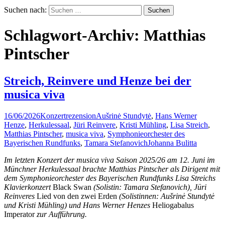
Suchen nach:
Schlagwort-Archiv: Matthias
Pintscher
Streich, Reinvere und Henze bei der
musica viva
16/06/2026
Konzertrezension
Aušrinė Stundytė
,
Hans Werner
Henze
,
Herkulessaal
,
Jüri Reinvere
,
Kristi Mühling
,
Lisa Streich
,
Matthias Pintscher
,
musica viva
,
Symphonieorchester des
Bayerischen Rundfunks
,
Tamara Stefanovich
Johanna Bulitta
Im letzten Konzert der musica viva Saison 2025/26 am 12. Juni im
Münchner Herkulessaal brachte Matthias Pintscher als Dirigent mit
dem Symphonieorchester des Bayerischen Rundfunks Lisa Streichs
Klavierkonzert
Black Swan
(Solistin: Tamara Stefanovich), Jüri
Reinveres
Lied von den zwei Erden
(Solistinnen: Aušrinė Stundytė
und Kristi Mühling) und Hans Werner Henzes
Heliogabalus
Imperator
zur Aufführung.