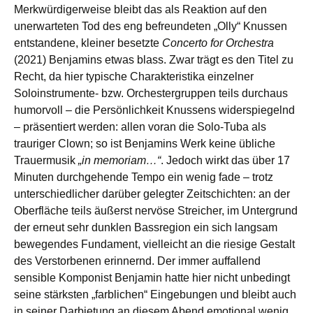
Merkwürdigerweise bleibt das als Reaktion auf den
unerwarteten Tod des eng befreundeten „Olly“ Knussen
entstandene, kleiner besetzte
Concerto for Orchestra
(2021) Benjamins etwas blass. Zwar trägt es den Titel zu
Recht, da hier typische Charakteristika einzelner
Soloinstrumente- bzw. Orchestergruppen teils durchaus
humorvoll – die Persönlichkeit Knussens widerspiegelnd
– präsentiert werden: allen voran die Solo-Tuba als
trauriger Clown; so ist Benjamins Werk keine übliche
Trauermusik
„in memoriam…“
. Jedoch wirkt das über 17
Minuten durchgehende Tempo ein wenig fade – trotz
unterschiedlicher darüber gelegter Zeitschichten: an der
Oberfläche teils äußerst nervöse Streicher, im Untergrund
der erneut sehr dunklen Bassregion ein sich langsam
bewegendes Fundament, vielleicht an die riesige Gestalt
des Verstorbenen erinnernd. Der immer auffallend
sensible Komponist Benjamin hatte hier nicht unbedingt
seine stärksten „farblichen“ Eingebungen und bleibt auch
in seiner Darbietung an diesem Abend emotional wenig