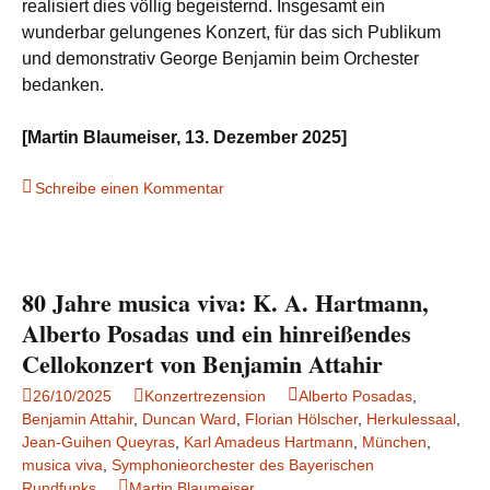
realisiert dies völlig begeisternd. Insgesamt ein
wunderbar gelungenes Konzert, für das sich Publikum
und demonstrativ George Benjamin beim Orchester
bedanken.
[Martin Blaumeiser, 13. Dezember 2025]
Schreibe einen Kommentar
80 Jahre musica viva: K. A. Hartmann,
Alberto Posadas und ein hinreißendes
Cellokonzert von Benjamin Attahir
26/10/2025
Konzertrezension
Alberto Posadas
,
Benjamin Attahir
,
Duncan Ward
,
Florian Hölscher
,
Herkulessaal
,
Jean-Guihen Queyras
,
Karl Amadeus Hartmann
,
München
,
musica viva
,
Symphonieorchester des Bayerischen
Rundfunks
Martin Blaumeiser