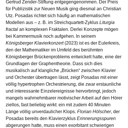
Gertrud Zender-Stiftung entgegengenommen. Der Preis
für Publizistik zur Neuen Musik ging diesmal an Christian
Utz. Posadas richtet sich häufig an mathematischen
Modellen aus – z. B. im Streichquartett-Zyklus
Liturgia
fractal
an komplexen Fraktalen. Derlei Konzepte mögen
bei Kammermusik noch aufgehen. In seinem
Königsberger Klavierkonzert
(2023) ist es der Eulerkreis,
den der Mathematiker im Umfeld des berühmten
Königsberger Brückenproblems entwickelt hatte, eine der
Grundlagen der Graphentheorie. Dass sich dies
musikalisch auf klangliche „Brücken“ zwischen Klavier
und Orchester übertragen lässt, zeigt Posadas mit einer
völlig hypertrophen Orchestrierung, die zwar erstaunliche
und interessante Einzelereignisse hervorbringt, jedoch
mangels wahrnehmbarer motivischer Arbeit auf den Hörer
ziellos, fast beliebig wirkt: ein mit zudem 40 Minuten
Länge völlig unverdaulicher Klops.
Florian Hölscher
, der
Posadas bereits den Klavierzyklus
Erinnerungsspuren
abgerungen hatte, muss einen exorbitant schwierigen