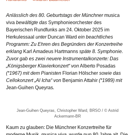
Anlässlich des 80. Geburtstags der Münchner
musica
viva
bewältigte das
Symphonieorchester des
Bayerischen Rundfunks am 24. Oktober 2025 im
Herkulessaal
unter
Duncan Ward
ein beachtliches
Programm: Zu Ehren des Begründers der Konzertreihe
erklang
Karl Amadeus Hartmanns
späte
8. Symphonie.
Zuvor gab es zwei neuere Instrumentalkonzerte:
Das
„Königsberger Klavierkonzert“ von
Alberto Posadas
(*1967) mit dem Pianisten
Florian Hölscher
sowie das
Cellokonzert „Al Icha“ von
Benjamin Attahir
(*1989) mit
Jean-Guihen Queyras
.
Jean-Guihen Queyras, Christopher Ward, BRSO / © Astrid
Ackermann-BR
Kaum zu glauben: Die Münchner Konzertreihe für
moderne Musik,
musica viva,
wurde nun 80 Jahre alt. Die