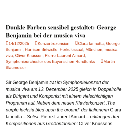
Dunkle Farben sensibel gestaltet: George
Benjamin bei der musica viva
14/12/2025
Konzertrezension
Clara Iannotta
,
George
Benjamin
,
Harrison Birtwistle
,
Herkulessaal
,
München
,
musica
viva
,
Oliver Knussen
,
Pierre-Laurent Aimard
,
Symphonieorchester des Bayerischen Rundfunks
Martin
Blaumeiser
Sir George Benjamin
trat im Symphoniekonzert der
musica viva am 12. Dezember 2025 gleich in Doppelrolle
als Dirigent und Komponist mit einem vielschichtigen
Programm auf. Neben dem neuen Klavierkonzert „The
purple fuchsia bled upon the ground“ der Italienerin
Clara
Iannotta
– Solist:
Pierre-Laurent Aimard
– erklangen drei
Kompositionen aus Großbritannien:
Oliver Knussens