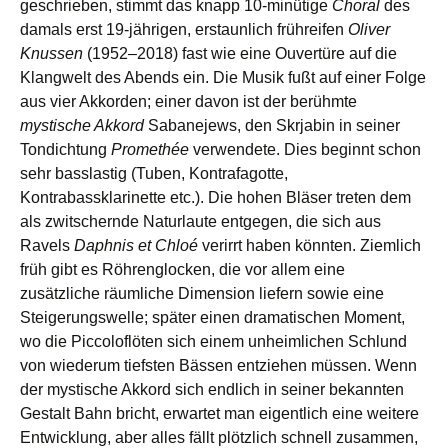
geschrieben, stimmt das knapp 10-minütige
Choral
des
damals erst 19-jährigen, erstaunlich frühreifen
Oliver
Knussen
(1952–2018) fast wie eine Ouvertüre auf die
Klangwelt des Abends ein. Die Musik fußt auf einer Folge
aus vier Akkorden; einer davon ist der berühmte
mystische Akkord
Sabanejews, den Skrjabin in seiner
Tondichtung
Promethée
verwendete. Dies beginnt schon
sehr basslastig (Tuben, Kontrafagotte,
Kontrabassklarinette etc.). Die hohen Bläser treten dem
als zwitschernde Naturlaute entgegen, die sich aus
Ravels
Daphnis et Chloé
verirrt haben könnten. Ziemlich
früh gibt es Röhrenglocken, die vor allem eine
zusätzliche räumliche Dimension liefern sowie eine
Steigerungswelle; später einen dramatischen Moment,
wo die Piccoloflöten sich einem unheimlichen Schlund
von wiederum tiefsten Bässen entziehen müssen. Wenn
der mystische Akkord sich endlich in seiner bekannten
Gestalt Bahn bricht, erwartet man eigentlich eine weitere
Entwicklung, aber alles fällt plötzlich schnell zusammen,