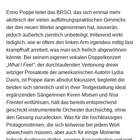
Enno Poppe leitet das BRSO, das sich einmal mehr
akribisch der vielen aufführungspraktischen Gimmicks
der drei neuen Werke angenommen hat, souverän,
jedoch äußerlich ziemlich unbeteiligt. Irritierend wirkt
lediglich, wie er öfters den linken Arm irgendwo mittig fast
krampfhaft arretiert, was man sich freilich abgewöhnen
könnte. Bei seinem eigenen vokalen Doppelkonzert
„What I Feel“
, der durchlaufenden Vertonung dreier
witziger Prosatexte der amerikanischen Autorin Lydia
Davis, ist Poppe dann absolut fokussiert, begleitet die
beiden sich stimmlich und in ihrer Textgestaltung ideal
ergänzenden Sängerinnen
Keren Motseri
und
Noa
Frenkel
einfühlsam, hält das bereits entsprechend
geschickt instrumentierte Orchester durchsichtig, ohne
den Gesang zuzudecken. Was für die hochklassigen
Protagonistinnen, die sich teilweise bei jedem Wort
abwechseln müssen, aber auch für einige Momente
hübsch duettieren dürfen, enorme Konzentration verlangt,