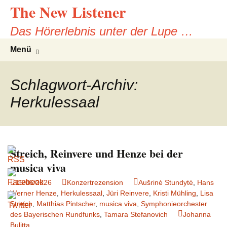
The New Listener
Zum
Inhalt
Das Hörerlebnis unter der Lupe …
springen
Suchen
Menü
nach:
Schlagwort-Archiv:
Herkulessaal
Streich, Reinvere und Henze bei der
musica viva
16/06/2026
Konzertrezension
Aušrinė Stundytė
,
Hans
Werner Henze
,
Herkulessaal
,
Jüri Reinvere
,
Kristi Mühling
,
Lisa
Streich
,
Matthias Pintscher
,
musica viva
,
Symphonieorchester
des Bayerischen Rundfunks
,
Tamara Stefanovich
Johanna
Bulitta