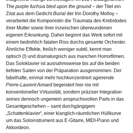
The purple fuchsia bled upon the ground
– der Titel ein
Zitat aus dem Gedicht
Burial
der Irin Dorothy Molloy –
verarbeitet die Komponistin die Traumata des Krebstodes
ihrer Mutter sowie ihrer inzwischen überwundenen
eigenen Erkrankung. Daher beginnt das Werk sofort mit
einem bedrohlich fatalen Riss durchs gesamte Orchester.
Ähnliche Effekte, freilich weniger subtil, kennt man
optisch (!) und dramaturgisch aus manchen Horrorfilmen.
Das Soloklavier ist ausnahmsweise bis auf die beiden
tiefsten Saiten von der Präparation ausgenommen. Der
fabelhafte, einmal mehr hochkonzentriert agierende
Pierre-Laurent Aimard
begeistert hier nie mit
konventioneller Virtuosität, sondern präziser Integration
seines dennoch ungemein anspruchsvollen Parts in das
Gesamtgeschehen – samt durchgängigem
„Schattenklavier“, einer klanglich-räumlichen Hüllkurve
um das Soloinstrument aus E-Gitarre, MIDI-Piano und
Akkordeon.