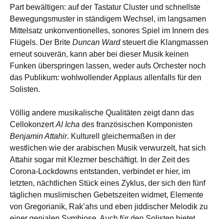
Part bewältigen: auf der Tastatur Cluster und schnellste
Bewegungsmuster in ständigem Wechsel, im langsamen
Mittelsatz unkonventionelles, sonores Spiel im Innern des
Flügels. Der Brite
Duncan Ward
steuert die Klangmassen
erneut souverän, kann aber bei dieser Musik keinen
Funken überspringen lassen, weder aufs Orchester noch
das Publikum: wohlwollender Applaus allenfalls für den
Solisten.
Völlig andere musikalische Qualitäten zeigt dann das
Cellokonzert
Al Icha
des französischen Komponisten
Benjamin Attahir
. Kulturell gleichermaßen in der
westlichen wie der arabischen Musik verwurzelt, hat sich
Attahir sogar mit Klezmer beschäftigt. In der Zeit des
Corona-Lockdowns entstanden, verbindet er hier, im
letzten, nächtlichen Stück eines Zyklus, der sich den fünf
täglichen muslimischen Gebetszeiten widmet, Elemente
von Gregorianik, Rak’ahs und eben jiddischer Melodik zu
einer genialen Symbiose. Auch für den Solisten bietet