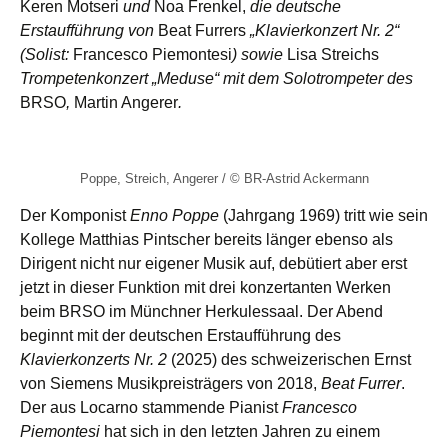
Keren Motseri
und
Noa Frenkel,
die deutsche
Erstaufführung von
Beat Furrers
„Klavierkonzert Nr. 2“
(Solist:
Francesco Piemontesi
) sowie
Lisa Streichs
Trompetenkonzert
„Meduse“ mit dem Solotrompeter des
BRSO
,
Martin Angerer
.
Poppe, Streich, Angerer / © BR-Astrid Ackermann
Der Komponist
Enno Poppe
(Jahrgang 1969) tritt wie sein
Kollege Matthias Pintscher bereits länger ebenso als
Dirigent nicht nur eigener Musik auf, debütiert aber erst
jetzt in dieser Funktion mit drei konzertanten Werken
beim BRSO im Münchner Herkulessaal. Der Abend
beginnt mit der deutschen Erstaufführung des
Klavierkonzerts Nr. 2
(2025) des schweizerischen Ernst
von Siemens Musikpreisträgers von 2018,
Beat Furrer
.
Der aus Locarno stammende Pianist
Francesco
Piemontesi
hat sich in den letzten Jahren zu einem