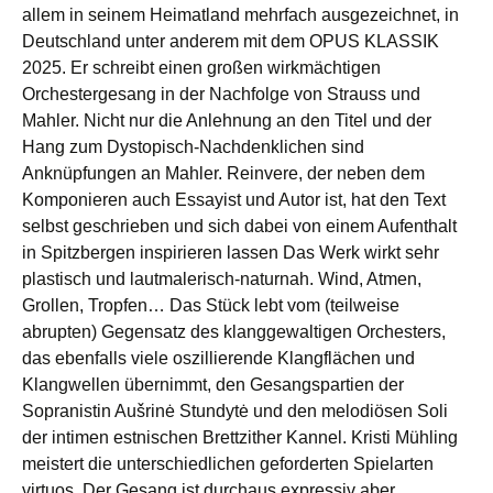
allem in seinem Heimatland mehrfach ausgezeichnet, in
Deutschland unter anderem mit dem OPUS KLASSIK
2025. Er schreibt einen großen wirkmächtigen
Orchestergesang in der Nachfolge von Strauss und
Mahler. Nicht nur die Anlehnung an den Titel und der
Hang zum Dystopisch-Nachdenklichen sind
Anknüpfungen an Mahler. Reinvere, der neben dem
Komponieren auch Essayist und Autor ist, hat den Text
selbst geschrieben und sich dabei von einem Aufenthalt
in Spitzbergen inspirieren lassen Das Werk wirkt sehr
plastisch und lautmalerisch-naturnah. Wind, Atmen,
Grollen, Tropfen… Das Stück lebt vom (teilweise
abrupten) Gegensatz des klanggewaltigen Orchesters,
das ebenfalls viele oszillierende Klangflächen und
Klangwellen übernimmt, den Gesangspartien der
Sopranistin Aušrinė Stundytė und den melodiösen Soli
der intimen estnischen Brettzither Kannel. Kristi Mühling
meistert die unterschiedlichen geforderten Spielarten
virtuos. Der Gesang ist durchaus expressiv aber