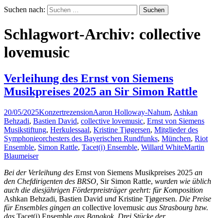
Suchen nach:
Schlagwort-Archiv: collective
lovemusic
Verleihung des Ernst von Siemens
Musikpreises 2025 an Sir Simon Rattle
20/05/2025
Konzertrezension
Aaron Holloway-Nahum
,
Ashkan
Behzadi
,
Bastien David
,
collective lovemusic
,
Ernst von Siemens
Musikstiftung
,
Herkulessaal
,
Kristine Tjøgersen
,
Mitglieder des
Symphonieorchesters des Bayerischen Rundfunks
,
München
,
Riot
Ensemble
,
Simon Rattle
,
Tacet(i) Ensemble
,
Willard White
Martin
Blaumeiser
Bei der Verleihung des
Ernst von Siemens Musikpreises 2025
an
den Chefdirigenten des BRSO,
Sir Simon Rattle,
wurden wie üblich
auch die diesjährigen Förderpreisträger geehrt: für Komposition
Ashkan Behzadi, Bastien David
und
Kristine Tjøgersen.
Die Preise
für Ensembles gingen an
collective lovemusic
aus Strasbourg
bzw.
das
Tacet(i) Ensemble
aus Bangkok
. Drei Stücke der