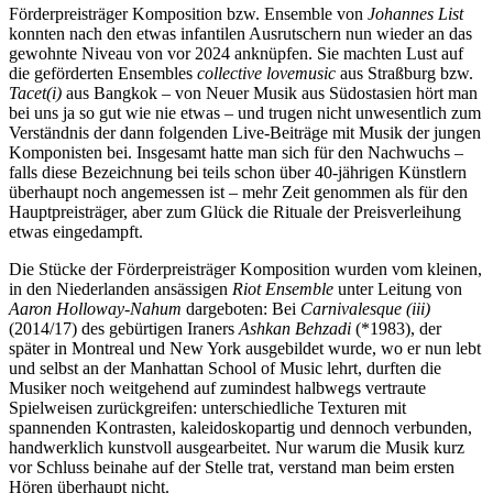
Förderpreisträger Komposition bzw. Ensemble von
Johannes List
konnten nach den etwas infantilen Ausrutschern nun wieder an das
gewohnte Niveau von vor 2024 anknüpfen. Sie machten Lust auf
die geförderten Ensembles
collective lovemusic
aus Straßburg bzw.
Tacet(i)
aus Bangkok – von Neuer Musik aus Südostasien hört man
bei uns ja so gut wie nie etwas – und trugen nicht unwesentlich zum
Verständnis der dann folgenden Live-Beiträge mit Musik der jungen
Komponisten bei. Insgesamt hatte man sich für den Nachwuchs –
falls diese Bezeichnung bei teils schon über 40-jährigen Künstlern
überhaupt noch angemessen ist – mehr Zeit genommen als für den
Hauptpreisträger, aber zum Glück die Rituale der Preisverleihung
etwas eingedampft.
Die Stücke der Förderpreisträger Komposition wurden vom kleinen,
in den Niederlanden ansässigen
Riot Ensemble
unter Leitung von
Aaron Holloway-Nahum
dargeboten: Bei
Carnivalesque (iii)
(2014/17) des gebürtigen Iraners
Ashkan Behzadi
(*1983), der
später in Montreal und New York ausgebildet wurde, wo er nun lebt
und selbst an der Manhattan School of Music lehrt, durften die
Musiker noch weitgehend auf zumindest halbwegs vertraute
Spielweisen zurückgreifen: unterschiedliche Texturen mit
spannenden Kontrasten, kaleidoskopartig und dennoch verbunden,
handwerklich kunstvoll ausgearbeitet. Nur warum die Musik kurz
vor Schluss beinahe auf der Stelle trat, verstand man beim ersten
Hören überhaupt nicht.