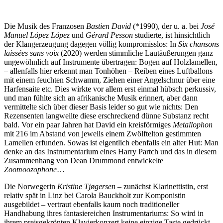
Die Musik des Franzosen
Bastien David
(*1990), der u. a. bei
José
Manuel López López
und
Gérard Pesson
studierte, ist hinsichtlich
der Klangerzeugung dagegen völlig kompromisslos: In
Six chansons
laissées sans voix
(2020) werden stimmliche Lautäußerungen ganz
ungewöhnlich auf Instrumente übertragen: Bogen auf Holzlamellen,
– allenfalls hier erkennt man Tonhöhen – Reiben eines Luftballons
mit einem feuchten Schwamm, Ziehen einer Angelschnur über eine
Harfensaite etc. Dies wirkte vor allem erst einmal hübsch perkussiv,
und man fühlte sich an afrikanische Musik erinnert, aber dann
vermittelte sich über dieser Basis leider so gut wie nichts: Den
Rezensenten langweilte diese erschreckend dünne Substanz recht
bald. Vor ein paar Jahren hat David ein kreisförmiges
Metallophon
mit 216 im Abstand von jeweils einem Zwölftelton gestimmten
Lamellen erfunden. Sowas ist eigentlich ebenfalls ein alter Hut: Man
denke an das Instrumentarium eines Harry Partch und das in diesem
Zusammenhang von Dean Drummond entwickelte
Zoomoozophone
…
Die Norwegerin
Kristine Tjøgersen
– zunächst Klarinettistin, erst
relativ spät in Linz bei Carola Bauckholt zur Komponistin
ausgebildet – vertraut ebenfalls kaum noch traditioneller
Handhabung ihres fantasiereichen Instrumentariums: So wird in
ihrem preisgekrönten Klavierkonzert keine einzige Taste gedrückt.