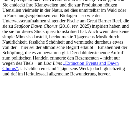
Sie entdeckt ihre Klangwelten und die zur Produktion nötigen
Utensilien vielmehr in der Natur, sei dies unmittelbar im Wald oder
in Forschungsergebnissen von Biologen – so wie den
Unterwasseraufnahmen singender Fische am Great Barrier Reef, die
sie zu
Seafloor Dawn Chorus
(2018, rev. 2025) inspiriert haben und
die sie für dieses Stück quasi transkribiert hat. Auch wenn dies keine
simple Mimesis darstellt, beeindruckte Tjøgersens Musik durch
Natürlichkeit, fassliche Schönheit und vermittelte durchaus etwas
von der – hier sei der altmodische Begriff erlaubt – Erhabenheit der
Schöpfung, die es zu bewahren gilt. Der dahinterstehende Aufruf
zum politischen Handeln erinnerte den Rezensenten – nicht nur
wegen des Titels – an
Liza Lims
„Extinction Events and Dawn
Chorus“
; tatsächlich entstand Tjøgersens Werk jedoch gleichzeitig
und rief im Herkulessaal allgemeine Bewunderung hervor.