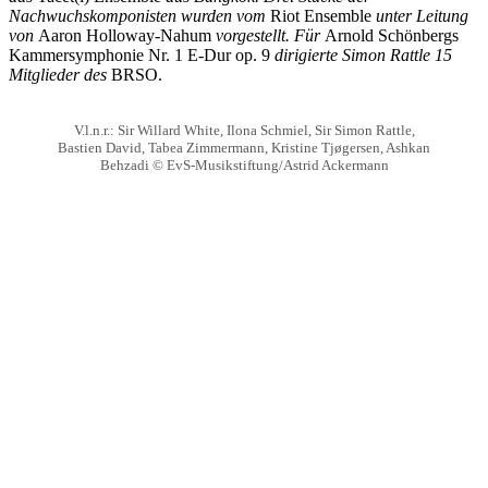
Nachwuchskomponisten wurden vom
Riot Ensemble
unter Leitung
von
Aaron Holloway-Nahum
vorgestellt. Für
Arnold Schönbergs
Kammersymphonie Nr. 1 E-Dur op. 9
dirigierte Simon Rattle 15
Mitglieder des
BRSO.
V.l.n.r.: Sir Willard White, Ilona Schmiel, Sir Simon Rattle,
Bastien David, Tabea Zimmermann, Kristine Tjøgersen, Ashkan
Behzadi © EvS-Musikstiftung/Astrid Ackermann