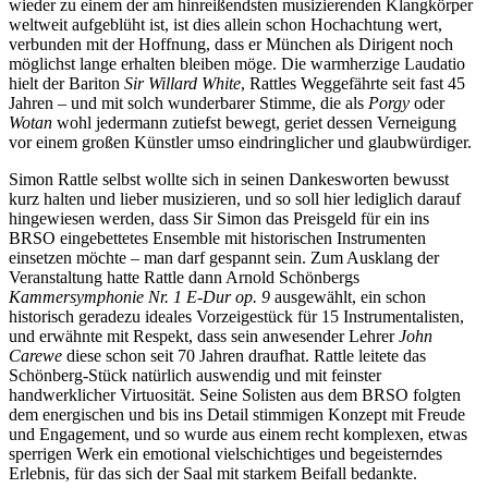
wieder zu einem der am hinreißendsten musizierenden Klangkörper
weltweit aufgeblüht ist, ist dies allein schon Hochachtung wert,
verbunden mit der Hoffnung, dass er München als Dirigent noch
möglichst lange erhalten bleiben möge. Die warmherzige Laudatio
hielt der Bariton
Sir Willard White
, Rattles Weggefährte seit fast 45
Jahren – und mit solch wunderbarer Stimme, die als
Porgy
oder
Wotan
wohl jedermann zutiefst bewegt, geriet dessen Verneigung
vor einem großen Künstler umso eindringlicher und glaubwürdiger.
Simon Rattle selbst wollte sich in seinen Dankesworten bewusst
kurz halten und lieber musizieren, und so soll hier lediglich darauf
hingewiesen werden, dass Sir Simon das Preisgeld für ein ins
BRSO eingebettetes Ensemble mit historischen Instrumenten
einsetzen möchte – man darf gespannt sein. Zum Ausklang der
Veranstaltung hatte Rattle dann Arnold Schönbergs
Kammersymphonie Nr. 1 E-Dur op. 9
ausgewählt, ein schon
historisch geradezu ideales Vorzeigestück für 15 Instrumentalisten,
und erwähnte mit Respekt, dass sein anwesender Lehrer
John
Carewe
diese schon seit 70 Jahren draufhat. Rattle leitete das
Schönberg-Stück natürlich auswendig und mit feinster
handwerklicher Virtuosität. Seine Solisten aus dem BRSO folgten
dem energischen und bis ins Detail stimmigen Konzept mit Freude
und Engagement, und so wurde aus einem recht komplexen, etwas
sperrigen Werk ein emotional vielschichtiges und begeisterndes
Erlebnis, für das sich der Saal mit starkem Beifall bedankte.