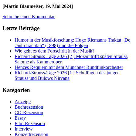
[Martin Blaumeiser, 19. Mai 2024]
Schreibe einen Kommentar
Letzte Beiträge
Humor in der Musikforschung: Hugo Riemanns Traktat „De
cantu fractibili“ (1898) und die Folgen
Wie geht es dem Fortschritt in der Musik?
Richard-Strauss-Tage 2026 [2]: Mozart trifft späten Strauss,
Salome als Kammeroper
Henzes Requiem mit dem Münchner Rundfunkorchester
Richard-Strauss-Tage 2026 [1]: Schulfugen des jungen
Strauss und Bülows Nirvana
Kategorien
Anzeige
Buchrezension
CD-Rezension
Essay
Film-Rezension
Interview
Konzertrezension