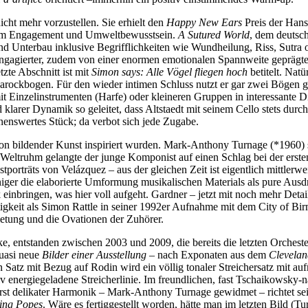
ht mehr vorzustellen. Sie erhielt den
Happy New Ears
Preis der Hans
chem Engagement und Umweltbewusstsein.
A Sutured World
, dem deutsc
 Unterbau inklusive Begrifflichkeiten wie Wundheilung, Riss, Sutra od
ochengagierter, zudem von einer enormen emotionalen Spannweite geprä
tzte Abschnitt ist mit
Simon says: Alle Vögel fliegen hoch
betitelt. Nat
 Barockbogen. Für den wieder intimen Schluss nutzt er gar zwei Bögen g
mit Einzelinstrumenten (Harfe) oder kleineren Gruppen in interessante D
d klarer Dynamik so geleitet, dass Altstaedt mit seinem Cello stets dur
nenswertes Stück; da verbot sich jede Zugabe.
on bildender Kunst inspiriert wurden. Mark-Anthony Turnage (*1960) st
 Zu Weltruhm gelangte der junge Komponist auf einen Schlag bei der er
orträts von Velázquez – aus der gleichen Zeit ist eigentlich mittlerwe
iger die elaborierte Umformung musikalischen Materials als pure Ausdru
 einbringen, was hier voll aufgeht. Gardner – jetzt mit noch mehr Deta
tigkeit als Simon Rattle in seiner 1992er Aufnahme mit dem City of B
bietung und die Ovationen der Zuhörer.
e, entstanden zwischen 2003 und 2009, die bereits die letzten Orchester
quasi neue
Bilder einer Ausstellung
– nach Exponaten aus dem
Clevela
Satz mit Bezug auf Rodin wird ein völlig tonaler Streichersatz mit au
v energiegeladene Streicherlinie. Im freundlichen, fast Tschaikowsky-n
erst delikater Harmonik – Mark-Anthony Turnage gewidmet – richtet sein
ing Popes
. Wäre es fertiggestellt worden, hätte man im letzten Bild (T