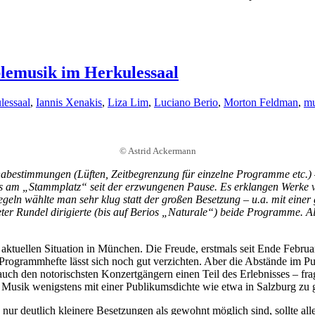
lemusik im Herkulessaal
lessaal
,
Iannis Xenakis
,
Liza Lim
,
Luciano Berio
,
Morton Feldman
,
mu
© Astrid Ackermann
bestimmungen (Lüften, Zeitbegrenzung für einzelne Programme etc.) 
nks am „Stammplatz“ seit der erzwungenen Pause. Es erklangen Werke 
geln wählte man sehr klug statt der großen Besetzung – u.a. mit eine
ter Rundel dirigierte (bis auf Berios „Naturale“) beide Programme. Al
 aktuellen Situation in München. Die Freude, erstmals seit Ende Febr
ogrammhefte lässt sich noch gut verzichten. Aber die Abstände im Pub
 auch den notorischsten Konzertgängern einen Teil des Erlebnisses – fr
sche Musik wenigstens mit einer Publikumsdichte wie etwa in Salzburg z
ur deutlich kleinere Besetzungen als gewohnt möglich sind, sollte alle