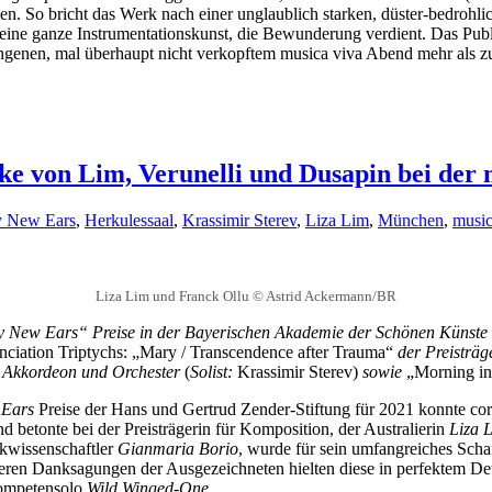
en. So bricht das Werk nach einer unglaublich starken, düster-bedrohl
seine ganze Instrumentationskunst, die Bewunderung verdient. Das Publ
ngenen, mal überhaupt nicht verkopftem musica viva Abend mehr als zu
e von Lim, Verunelli und Dusapin bei der 
 New Ears
,
Herkulessaal
,
Krassimir Sterev
,
Liza Lim
,
München
,
music
Liza Lim und Franck Ollu © Astrid Ackermann/BR
py New Ears“ Preise in der Bayerischen Akademie der Schönen Künste 
ciation Triptychs: „Mary / Transcendence after Trauma“
der Preisträg
r Akkordeon und Orchester
(
Solist:
Krassimir Sterev)
sowie
„Morning in
 Ears
Preise der Hans und Gertrud Zender-Stiftung für 2021 konnte cor
 betonte bei der Preisträgerin für Komposition, der Australierin
Liza 
ikwissenschaftler
Gianmaria Borio
, wurde für sein umfangreiches Schaf
eren Danksagungen der Ausgezeichneten hielten diese in perfektem Deu
rompetensolo
Wild Winged-One
.