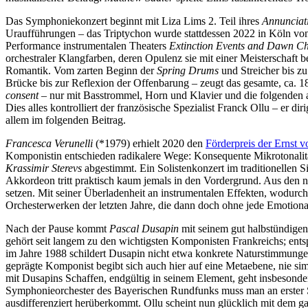
Das Symphoniekonzert beginnt mit Liza Lims 2. Teil ihres
Annunciat
Uraufführungen – das Triptychon wurde stattdessen 2022 in Köln von 
Performance instrumentalen Theaters
Extinction Events and Dawn C
orchestraler Klangfarben, deren Opulenz sie mit einer Meisterschaft be
Romantik. Vom zarten Beginn der
Spring Drums
und Streicher bis z
Brücke bis zur Reflexion der Offenbarung – zeugt das gesamte, ca. 18
consent
– nur mit Basstrommel, Horn und Klavier und die folgenden 
Dies alles kontrolliert der französische Spezialist Franck Ollu – er di
allem im folgenden Beitrag.
Francesca Verunelli
(*1979) erhielt 2020 den
Förderpreis der Ernst 
Komponistin entschieden radikalere Wege: Konsequente Mikrotonalität
Krassimir Sterevs
abgestimmt. Ein Solistenkonzert im traditionellen S
Akkordeon tritt praktisch kaum jemals in den Vordergrund. Aus den n
setzen. Mit seiner Überladenheit an instrumentalen Effekten, wodurch
Orchesterwerken der letzten Jahre, die dann doch ohne jede Emotional
Nach der Pause kommt
Pascal Dusapin
mit seinem gut halbstündigen
gehört seit langem zu den wichtigsten Komponisten Frankreichs; ents
im Jahre 1988 schildert Dusapin nicht etwa konkrete Naturstimmungen
geprägte Komponist begibt sich auch hier auf eine Metaebene, nie si
mit Dusapins Schaffen, endgültig in seinem Element, geht insbesonder
Symphonieorchester des Bayerischen Rundfunks muss man an erster Ste
ausdifferenziert herüberkommt. Ollu scheint nun glücklich mit dem