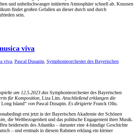
ichen und unheilschwanger initiierten Atmosphäre schnell ab. Knussen
ikum findet großen Gefallen an dieser durch und durch
frieden sein.
musica viva
a viva
,
Pascal Dusapin
,
Symphonieorchester des Bayerischen
spielte am 12.5.2023 das
Symphonieorchester des Bayerischen
erin für Komposition,
Liza Lim.
Anschließend erklangen die
 Long Island“
von
Pascal Dusapin.
Es dirigierte
Franck Ollu.
onabedingt erst jetzt in der Bayerischen Akademie der Schönen
Lim,
die Weltbezogenheit und das politische Engagement ihrer Musik.
fen beiderseits des Atlantiks – darunter eine 4-bändige Geschichte
tsch – und erstmals in diesem Rahmen erklang ein kleiner