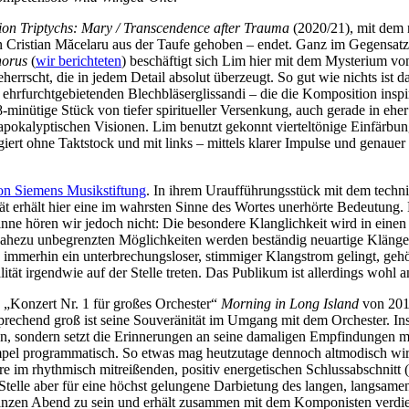
ion Triptychs: Mary / Transcendence after Trauma
(2020/21), mit dem 
Cristian Măcelaru aus der Taufe gehoben – endet. Ganz im Gegensatz zu
horus
(
wir berichteten
) beschäftigt sich Lim hier mit dem Mysterium vo
herrscht, die in jedem Detail absolut überzeugt. So gut wie nichts ist d
u ehrfurchtgebietenden Blechbläserglissandi – die die Komposition ins
-minütige Stück von tiefer spiritueller Versenkung, auch gerade in ehe
apokalyptischen Visionen. Lim benutzt gekonnt vierteltönige Einfärbun
rigiert ohne Taktstock und mit links – mittels klarer Impulse und genaue
von Siemens Musikstiftung
. In ihrem Uraufführungsstück mit dem techni
 erhält hier eine im wahrsten Sinne des Wortes unerhörte Bedeutung. 
inne hören wir jedoch nicht: Die besondere Klanglichkeit wird in einen 
ahezu unbegrenzten Möglichkeiten werden beständig neuartige Klänge sy
 immerhin ein unterbrechungsloser, stimmiger Klangstrom gelingt, gehö
ität irgendwie auf der Stelle treten. Das Publikum ist allerdings wohl
 „Konzert Nr. 1 für großes Orchester“
Morning in Long Island
von 2010
prechend groß ist seine Souveränität im Umgang mit dem Orchester. Ins
, sondern setzt die Erinnerungen an seine damaligen Empfindungen mus
mpel programmatisch. So etwas mag heutzutage dennoch altmodisch wirke
e im rhythmisch mitreißenden, positiv energetischen Schlussabschnitt (
lle aber für eine höchst gelungene Darbietung des langen, langsamen M
 ganzen Abend zu sein und erhält zusammen mit dem Komponisten verdie