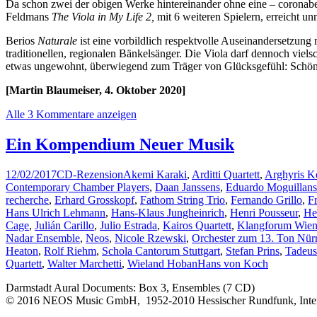
Da schon zwei der obigen Werke hintereinander ohne eine – coronabe
Feldmans
The Viola in My Life 2,
mit 6 weiteren Spielern, erreicht un
Berios
Naturale
ist eine vorbildlich respektvolle Auseinandersetzung
traditionellen, regionalen Bänkelsänger. Die Viola darf dennoch vielschi
etwas ungewohnt, überwiegend zum Träger von Glücksgefühl: Schönhei
[Martin Blaumeiser, 4. Oktober 2020]
Alle 3 Kommentare anzeigen
Ein Kompendium Neuer Musik
12/02/2017
CD-Rezension
Akemi Karaki
,
Arditti Quartett
,
Arghyris K
Contemporary Chamber Players
,
Daan Janssens
,
Eduardo Moguillan
recherche
,
Erhard Grosskopf
,
Fathom String Trio
,
Fernando Grillo
,
F
Hans Ulrich Lehmann
,
Hans-Klaus Jungheinrich
,
Henri Pousseur
,
He
Cage
,
Julián Carillo
,
Julio Estrada
,
Kairos Quartett
,
Klangforum Wie
Nadar Ensemble
,
Neos
,
Nicole Rzewski
,
Orchester zum 13. Ton Nür
Heaton
,
Rolf Riehm
,
Schola Cantorum Stuttgart
,
Stefan Prins
,
Tadeus
Quartett
,
Walter Marchetti
,
Wieland Hoban
Hans von Koch
Darmstadt Aural Documents: Box 3, Ensembles (7 CD)
© 2016 NEOS Music GmbH, 1952-2010 Hessischer Rundfunk, Interna