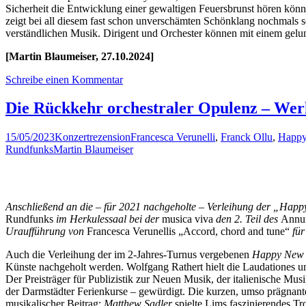
Sicherheit die Entwicklung einer gewaltigen Feuersbrunst hören könn
zeigt bei all diesem fast schon unverschämten Schönklang nochmals 
verständlichen Musik. Dirigent und Orchester können mit einem gelu
[Martin Blaumeiser, 27.10.2024]
Schreibe einen Kommentar
Die Rückkehr orchestraler Opulenz – Werk
15/05/2023
Konzertrezension
Francesca Verunelli
,
Franck Ollu
,
Happy
Rundfunks
Martin Blaumeiser
Anschließend an die – für 2021 nachgeholte – Verleihung der „Hap
Rundfunks
im Herkulessaal bei
der
musica viva
den 2. Teil des
Annun
Uraufführung von
Francesca Verunellis „Accord, chord and tune“
fü
Auch die Verleihung der im 2-Jahres-Turnus vergebenen
Happy New
Künste nachgeholt werden. Wolfgang Rathert hielt die Laudationes und
Der Preisträger für Publizistik zur Neuen Musik, der italienische Mus
der Darmstädter Ferienkurse – gewürdigt. Die kurzen, umso prägnant
musikalischer Beitrag:
Matthew Sadler
spielte Lims faszinierendes T