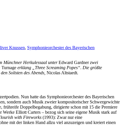
liver Knussen
,
Symphonieorchester des Bayerischen
im Münchner Herkulessaal unter
Edward Gardner
zwei
 Turnage
erklang
„Three Screaming Popes“
.
Die größte
 den Solisten des Abends,
Nicolas Altstaedt
.
zertpodien. Nun hatte das Symphonieorchester des Bayerischen
den, sondern auch Musik zweier kompositorischer Schwergewichte
 frühreife Doppelbegabung, dirigierte schon mit 15 die Premiere
Werke Elliott Carters – bezog sich seine eigene Musik stark auf
lourish with Fireworks
(1993): Zwar nur eine
hne mit der linken Hand allzu viel anzuzeigen und kreiert einen