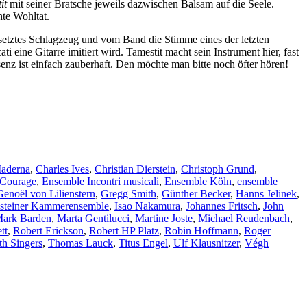
tit
mit seiner Bratsche jeweils dazwischen Balsam auf die Seele.
hte Wohltat.
gesetztes Schlagzeug und vom Band die Stimme eines der letzten
ti eine Gitarre imitiert wird. Tamestit macht sein Instrument hier, fast
nz ist einfach zauberhaft. Den möchte man bitte noch öfter hören!
aderna
,
Charles Ives
,
Christian Dierstein
,
Christoph Grund
,
 Courage
,
Ensemble Incontri musicali
,
Ensemble Köln
,
ensemble
Genoël von Lilienstern
,
Gregg Smith
,
Günther Becker
,
Hanns Jelinek
,
chsteiner Kammerensemble
,
Isao Nakamura
,
Johannes Fritsch
,
John
ark Barden
,
Marta Gentilucci
,
Martine Joste
,
Michael Reudenbach
,
tt
,
Robert Erickson
,
Robert HP Platz
,
Robin Hoffmann
,
Roger
h Singers
,
Thomas Lauck
,
Titus Engel
,
Ulf Klausnitzer
,
Végh