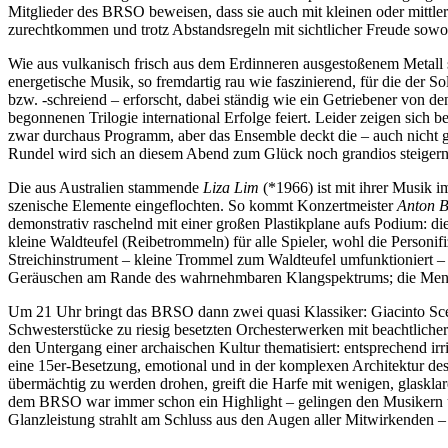
Mitglieder des BRSO beweisen, dass sie auch mit kleinen oder mittle
zurechtkommen und trotz Abstandsregeln mit sichtlicher Freude sowoh
Wie aus vulkanisch frisch aus dem Erdinneren ausgestoßenem Metall
energetische Musik, so fremdartig rau wie faszinierend, für die der Soli
bzw. -schreiend – erforscht, dabei ständig wie ein Getriebener von
begonnenen Trilogie international Erfolge feiert. Leider zeigen sich b
zwar durchaus Programm, aber das Ensemble deckt die – auch nicht ger
Rundel wird sich an diesem Abend zum Glück noch grandios steigern
Die aus Australien stammende
Liza Lim
(*1966) ist mit ihrer Musik i
szenische Elemente eingeflochten. So kommt Konzertmeister
Anton 
demonstrativ raschelnd mit einer großen Plastikplane aufs Podium: di
kleine Waldteufel (Reibetrommeln) für alle Spieler, wohl die Personi
Streichinstrument – kleine Trommel zum Waldteufel umfunktioniert – m
Geräuschen am Rande des wahrnehmbaren Klangspektrums; die Mensch
Um 21 Uhr bringt das BRSO dann zwei quasi Klassiker: Giacinto Sc
Schwesterstücke zu riesig besetzten Orchesterwerken mit beachtliche
den Untergang einer archaischen Kultur thematisiert: entsprechend ir
eine 15er-Besetzung, emotional und in der komplexen Architektur de
übermächtig zu werden drohen, greift die Harfe mit wenigen, glaskl
dem BRSO war immer schon ein Highlight – gelingen den Musikern un
Glanzleistung strahlt am Schluss aus den Augen aller Mitwirkenden –