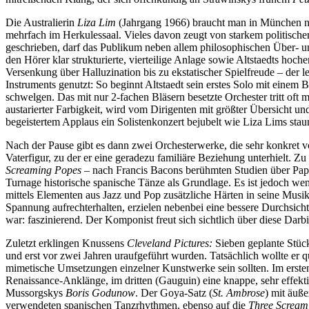
Die Australierin
Liza Lim
(Jahrgang 1966) braucht man in München nic
mehrfach im Herkulessaal. Vieles davon zeugt von starkem politis
geschrieben, darf das Publikum neben allem philosophischen Über- und
den Hörer klar strukturierte, vierteilige Anlage sowie Altstaedts h
Versenkung über Halluzination bis zu ekstatischer Spielfreude – der le
Instruments genutzt: So beginnt Altstaedt sein erstes Solo mit einem
schwelgen. Das mit nur 2-fachen Bläsern besetzte Orchester tritt oft 
austarierter Farbigkeit, wird vom Dirigenten mit größter Übersicht un
begeistertem Applaus ein Solistenkonzert bejubelt wie Liza Lims stau
Nach der Pause gibt es dann zwei Orchesterwerke, die sehr konkret v
Vaterfigur, zu der er eine geradezu familiäre Beziehung unterhielt.
Screaming Popes
– nach Francis Bacons berühmten Studien über Papstp
Turnage historische spanische Tänze als Grundlage. Es ist jedoch wen
mittels Elementen aus Jazz und Pop zusätzliche Härten in seine Musik
Spannung aufrechterhalten, erzielen nebenbei eine bessere Durchsich
war: faszinierend. Der Komponist freut sich sichtlich über diese Dar
Zuletzt erklingen Knussens
Cleveland Pictures:
Sieben geplante Stück
und erst vor zwei Jahren uraufgeführt wurden. Tatsächlich wollte er 
mimetische Umsetzungen einzelner Kunstwerke sein sollten. Im ersten 
Renaissance-Anklänge, im dritten (Gauguin) eine knappe, sehr effekti
Mussorgskys
Boris Godunow
. Der Goya-Satz (
St. Ambrose
) mit äuß
verwendeten spanischen Tanzrhythmen, ebenso auf die
Three Scream