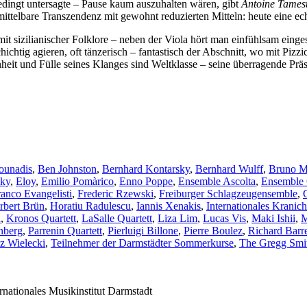
dingt untersagte – Pause kaum auszuhalten wären, gibt
Antoine Tames
mittelbare Transzendenz mit gewohnt reduzierten Mitteln: heute eine ec
 mit sizilianischer Folklore – neben der Viola hört man einfühlsam ein
chtig agieren, oft tänzerisch – fantastisch der Abschnitt, wo mit Pizzica
t und Fülle seines Klanges sind Weltklasse – seine überragende Präse
ounadis
,
Ben Johnston
,
Bernhard Kontarsky
,
Bernhard Wulff
,
Bruno M
sky
,
Eloy
,
Emilio Pomàrico
,
Enno Poppe
,
Ensemble Ascolta
,
Ensemble
ranco Evangelisti
,
Frederic Rzewski
,
Freiburger Schlagzeugensemble
,
rbert Brün
,
Horatiu Radulescu
,
Iannis Xenakis
,
Internationales Krani
n
,
Kronos Quartett
,
LaSalle Quartett
,
Liza Lim
,
Lucas Vis
,
Maki Ishii
,
M
nberg
,
Parrenin Quartett
,
Pierluigi Billone
,
Pierre Boulez
,
Richard Barre
z Wielecki
,
Teilnehmer der Darmstädter Sommerkurse
,
The Gregg Smit
tionales Musikinstitut Darmstadt