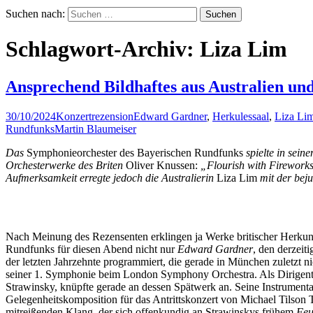
Suchen nach:
Schlagwort-Archiv: Liza Lim
Ansprechend Bildhaftes aus Australien un
30/10/2024
Konzertrezension
Edward Gardner
,
Herkulessaal
,
Liza Li
Rundfunks
Martin Blaumeiser
Das
Symphonieorchester des Bayerischen Rundfunks
spielte in sein
Orchesterwerke des Briten
Oliver Knussen:
„Flourish with Firework
Aufmerksamkeit erregte jedoch die Australierin
Liza Lim
mit der bej
Nach Meinung des Rezensenten erklingen ja Werke britischer Herkun
Rundfunks für diesen Abend nicht nur
Edward Gardner
, den derzeit
der letzten Jahrzehnte programmiert, die gerade in München zuletzt n
seiner 1. Symphonie beim London Symphony Orchestra. Als Dirigent ei
Strawinsky, knüpfte gerade an dessen Spätwerk an. Seine Instrument
Gelegenheitskomposition für das Antrittskonzert von Michael Tilson T
mitreißenden Klang, der sich offenkundig an Strawinskys frühem
Feu