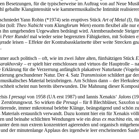
ren Besetzungen, für die typischerweise im Auftrag von auf Neue Musi
l geballte Klangintensität wie kammermusikalische Intimität realisie
 schmiedet Yann Robin (*1974) sein eruptives Stück
Art of Metal (I),
fü
st (toll:
Theo Nabicht
vom
Klangforum Wien
) enorm flexibel alle nur
 den ihn umgebenden Urgewalten bedrängt wird. Atemberaubende Steige
ei
Peter Rundel
mal wieder seine begrenzten Fähigkeiten, mit Solisten 
ade leisen – Effekte der Kontrabassklarinette über weite Strecken gnad
.
mmer auch politisch – oft, wie im zwei Jahre alten, fünfsätzigen Stück
E
Barakhovsky
– er spielt hier entschlossen und virtuos die Hauptrolle –
e Erklärung für die Verzerrung anfänglich plakativer Naturlaute (Voge
fizierung geschundener Natur. Der 4. Satz
Transmission
schildert gar d
usikalisches Material beizubringen. Am Schluss dann – der Herkulessaal 
heit scheint nun bereits überwunden. Die Mahnung dieser Kompositio
elsis
I presagi
von 1958 (UA erst 1987) und Iannis Xenakis‘
Jalons
(19
r Zerstörungswut. So wirken die
Presagi
– für 8 Blechbläser, Saxofon 
ritierende, immer mikrotonal belebte Klänge, beängstigend und schön z
s Materials erstaunlich verwandt. Dazu kommt hier ein für Xenakis v
aren und beinahe schlichten Wendungen wie ein
deus ex machina
ein, s
ter dem nun extrem konzentriert agierenden und organisch mitgehende
 und der minutenlange Applaus des irgendwie leer erscheinenden Saales