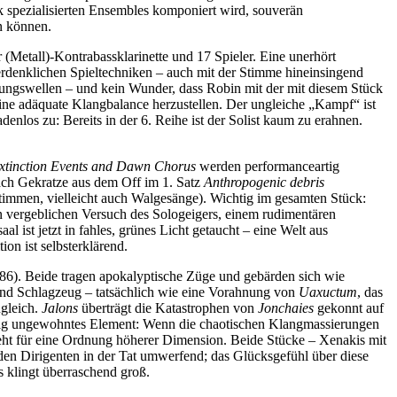
k spezialisierten Ensembles komponiert wird, souverän
ren können.
r (Metall)-Kontrabassklarinette und 17 Spieler. Eine unerhört
 erdenklichen Spieltechniken – auch mit der Stimme hineinsingend
rungswellen – und kein Wunder, dass Robin mit der mit diesem Stück
eine adäquate Klangbalance herzustellen. Der ungleiche „Kampf“ ist
enlos zu: Bereits in der 6. Reihe ist der Solist kaum zu erahnen.
xtinction Events and Dawn Chorus
werden performanceartig
 nach Gekratze aus dem Off im 1. Satz
Anthropogenic debris
lstimmen, vielleicht auch Walgesänge). Wichtig im gesamten Stück:
en vergeblichen Versuch des Sologeigers, einem rudimentären
ist jetzt in fahles, grünes Licht getaucht – eine Welt aus
n ist selbsterklärend.
86). Beide tragen apokalyptische Züge und gebärden sich wie
und Schlagzeug – tatsächlich wie eine Vorahnung von
Uaxuctum
, das
ugleich.
Jalons
überträgt die Katastrophen von
Jonchaies
gekonnt auf
öllig ungewohntes Element: Wenn die chaotischen Klangmassierungen
teht für eine Ordnung höherer Dimension. Beide Stücke – Xenakis mit
n Dirigenten in der Tat umwerfend; das Glücksgefühl über diese
 klingt überraschend groß.