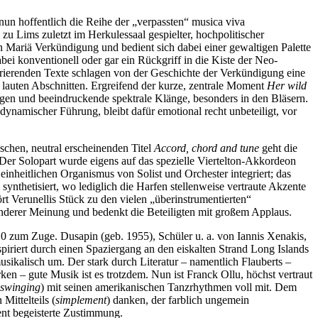
nun hoffentlich die Reihe der „verpassten“ musica viva
 Lims zuletzt im Herkulessaal gespielter, hochpolitischer
n Mariä Verkündigung und bedient sich dabei einer gewaltigen Palette
abei konventionell oder gar ein Rückgriff in die Kiste der Neo-
pirierenden Texte schlagen von der Geschichte der Verkündigung eine
r lauten Abschnitten. Ergreifend der kurze, zentrale Moment
Her wild
gen und beeindruckende spektrale Klänge, besonders in den Bläsern.
r dynamischer Führung, bleibt dafür emotional recht unbeteiligt, vor
schen, neutral erscheinenden Titel
Accord, chord and tune
geht die
Der Solopart wurde eigens auf das spezielle Viertelton-Akkordeon
einheitlichen Organismus von Solist und Orchester integriert; das
nthetisiert, wo lediglich die Harfen stellenweise vertraute Akzente
rt Verunellis Stück zu den vielen „überinstrumentierten“
 anderer Meinung und bedenkt die Beteiligten mit großem Applaus.
 zum Zuge. Dusapin (geb. 1955), Schüler u. a. von Iannis Xenakis,
piriert durch einen Spaziergang an den eiskalten Strand Long Islands
ikalisch um. Der stark durch Literatur – namentlich Flauberts –
n – gute Musik ist es trotzdem. Nun ist Franck Ollu, höchst vertraut
swinging
) mit seinen amerikanischen Tanzrhythmen voll mit. Dem
ittelteils (
simplement
) danken, der farblich ungemein
nt begeisterte Zustimmung.