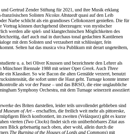
 und Gertrud Zender Stiftung für 2021, und ihre Musik erklang
h-französischen Solisten
Nicolas Altstaedt
quasi auf den Leib
er Narbe schlicht als ein grandioses Cellokonzert genießen. Die für
gter Vortrag können durchgehend überzeugen: von mystischer
ürlich werden alle spiel- und klangtechnischen Möglichkeiten des
leichzeitig, darf auch mal in durchaus tonal gedachten Kantilenen
ialoge mit dem Solisten und verzaubert mit schlüssiger, fein
chkommt. Selten hat das musica viva Publikum mit derart ungeteiltem,
udierte u. a. bei Oliver Knussen und bezeichnete den Lehrer als
sten Münchner Biennale 1988 mit seiner Oper
Greek
. Auch
Three
ile ein Klassiker. So wie Bacon die alten Gemälde verzerrt, benutzt
cksintensität, die sofort unter die Haut geht. Turnage konnte immer
ilkontrolle als vor der Pause – und das BRSO, die eine unglaubliche
irmingham Symphony Orchestra, mit dem Turnage seinerzeit assoziiert
werke des Briten darstellen, leider teils unvollendet geblieben sind
nd Museum of Art
– erschaffen, die freilich weit mehr als pittoreske,
fmüpfigem Blech konfrontiert, im zweiten (Velázquez) gibt es kurze
ahen vierten (
Two Clocks
) findet sich ein unüberhörbares Zitat aus
en Blick gebetsartig nach oben, aber wohl, allein durch die
urners
The Burning of the Houses of Lords and Commons
) mit