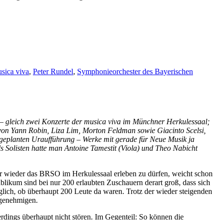
sica viva
,
Peter Rundel
,
Symphonieorchester des Bayerischen
– gleich zwei Konzerte der musica viva im Münchner Herkulessaal;
von Yann Robin, Liza Lim, Morton Feldman sowie Giacinto Scelsi,
r geplanten Uraufführung – Werke mit gerade für Neue Musik ja
s Solisten hatte man Antoine Tamestit (Viola) und Theo Nabicht
uar wieder das BRSO im Herkulessaal erleben zu dürfen, weicht schon
likum sind bei nur 200 erlaubten Zuschauern derart groß, dass sich
aglich, ob überhaupt 200 Leute da waren. Trotz der wieder steigenden
u genehmigen.
rdings überhaupt nicht stören. Im Gegenteil: So können die