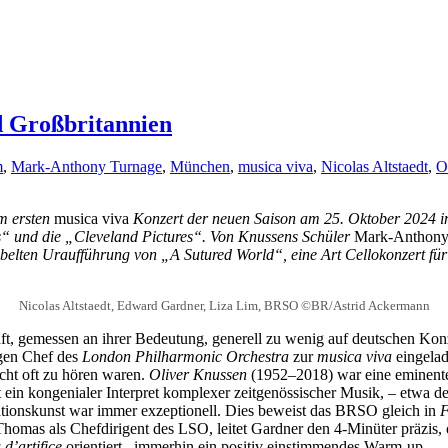
d Großbritannien
m
,
Mark-Anthony Turnage
,
München
,
musica viva
,
Nicolas Altstaedt
,
O
em ersten
musica viva
Konzert der neuen Saison am 25. Oktober 2024 
s“ und die
„Cleveland Pictures“. Von Knussens Schüler
Mark-Anthony
ubelten Uraufführung von „A Sutured World“, eine Art Cellokonzert für
Nicolas Altstaedt, Edward Gardner, Liza Lim, BRSO ©BR/Astrid Ackermann
ft, gemessen an ihrer Bedeutung, generell zu wenig auf deutschen Kon
igen Chef des
London Philharmonic Orchestra
zur
musica viva
eingela
icht oft zu hören waren.
Oliver Knussen
(1952–2018) war eine eminente,
n kongenialer Interpret komplexer zeitgenössischer Musik, – etwa der 
ationskunst war immer exzeptionell. Dies beweist das BRSO gleich in
F
homas als Chefdirigent des LSO, leitet Gardner den 4-Minüter präzis, o
 d’artifice
orientiert –immerhin ein positiv einstimmendes Warm-up.