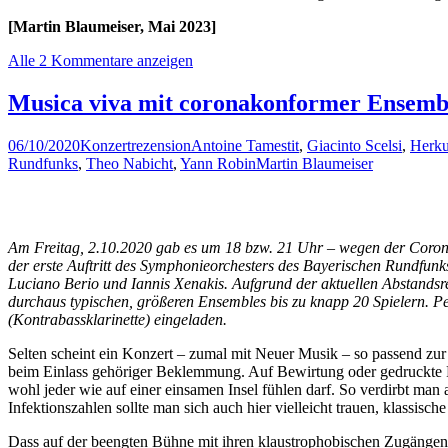
[Martin Blaumeiser, Mai 2023]
Alle 2 Kommentare anzeigen
Musica viva mit coronakonformer Ensemb
06/10/2020
Konzertrezension
Antoine Tamestit
,
Giacinto Scelsi
,
Herku
Rundfunks
,
Theo Nabicht
,
Yann Robin
Martin Blaumeiser
Am Freitag, 2.10.2020 gab es um 18 bzw. 21 Uhr – wegen der Corona
der erste Auftritt des Symphonieorchesters des Bayerischen Rundfu
Luciano Berio und Iannis Xenakis. Aufgrund der aktuellen Abstandsre
durchaus typischen, größeren Ensembles bis zu knapp 20 Spielern. Pe
(Kontrabassklarinette) eingeladen.
Selten scheint ein Konzert – zumal mit Neuer Musik – so passend zur
beim Einlass gehöriger Beklemmung. Auf Bewirtung oder gedruckte Pr
wohl jeder wie auf einer einsamen Insel fühlen darf. So verdirbt man
Infektionszahlen sollte man sich auch hier vielleicht trauen, klassi
Dass auf der beengten Bühne mit ihren klaustrophobischen Zugängen n