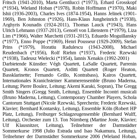
Fritsch (1941-2010), Marta Gentilucci (*1973), Erhard Grosskopf
(*1934), Wieland Hoban (*1978), Robin Hoffmann (*1970), Maki
Ishii (1936-2003), Charles Ives (1874-1954), Hanns Jelinek (1901-
1969), Ben Johnston (*1926), Hans-Klaus Jungheinrich (*1938),
Arghyris Kounadis (1924-2011), Thomas Lauck (*1943), Hans
Ulrich Lehmann (1937-2013), Genoël von Lilienstern (*1979), Liza
Lim (*1966), Walter Marchetti (1931-2015), Eduardo Moguillansky
(*1977), Enno Poppe (*1969), Henri Pousseur (1929-2009), Stefan
Prins (*1979), Horatiu Radulescu (1943-2008), Michael
Reudenbach (*1956), Rolf Riehm (*1937), Frederic Rzewski
(*1938), Tadeusz Wielecki (*1954), Iannis Xenakis (1992-2001)
Darbietende Künstler: Végh Quartett, LaSalle Quartett, Parrenin
Quartett, Kronos Quartett, Arditti Quartett (Roger Heaton,
Bassklarinette; Fernando Grillo, Kontrabass), Kairos Quartett,
Internationales Kranichsteiner Kammerensemble (Bruno Maderna,
Leitung; Pierre Boulez, Leitung; Akemi Karaki, Sopran), The Gregg
Smith Singers (Gregg Smith, Leitung), Ensemble Incontri musicali
(Bruno Maderna, Leitung), Contemporary Chamber Players, Schola
Cantorum Stuttgart (Nicole Rzewski, Sprecherin; Frederic Rzewski,
Klavier; Bernhard Kontarsky, Leitung), Ensemble Köln (Robert HP
Platz, Leitung), Freiburger Schlagzeugensemble (Bernhard Wulff,
Leitung), Orchester zum 13. Ton Nürnberg (Martine Joste, Klavier;
Ulf Klausnitzer, Leitung), Teilnehmer der Darmstädter
Sommerkurse 1998 (Julio Estrada und Isao Nakamura, Leitung),
Teilnehmer der Darmstädter Sommerkurse 2006 (Wieland Hoban,