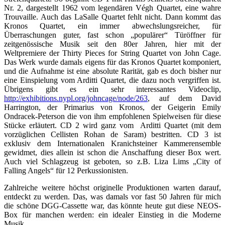
Nr. 2, dargestellt 1962 vom legendären Végh Quartet, eine wahre
Trouvaille. Auch das LaSalle Quartet fehlt nicht. Dann kommt das
Kronos Quartet, ein immer abwechslungsreicher, für
Überraschungen guter, fast schon „populärer“ Türöffner für
zeitgenössische Musik seit den 80er Jahren, hier mit der
Weltpremiere der Thirty Pieces for String Quartet von John Cage.
Das Werk wurde damals eigens für das Kronos Quartet komponiert,
und die Aufnahme ist eine absolute Rarität, gab es doch bisher nur
eine Einspielung vom Arditti Quartet, die dazu noch vergriffen ist.
Übrigens gibt es ein sehr interessantes Videoclip,
http://exhibitions.nypl.org/johncage/node/263
, auf dem David
Harrington, der Primarius von Kronos, der Geigerin Emily
Ondracek-Peterson die von ihm empfohlenen Spielweisen für diese
Stücke erläutert. CD 2 wird ganz vom Arditti Quartet (mit dem
vorzüglichen Cellisten Rohan de Saram) bestritten. CD 3 ist
exklusiv dem Internationalen Kranichsteiner Kammerensemble
gewidmet, dies allein ist schon die Anschaffung dieser Box wert.
Auch viel Schlagzeug ist geboten, so z.B. Liza Lims „City of
Falling Angels“ für 12 Perkussionisten.
Zahlreiche weitere höchst originelle Produktionen warten darauf,
entdeckt zu werden. Das, was damals vor fast 50 Jahren für mich
die schöne DGG-Cassette war, das könnte heute gut diese NEOS-
Box für manchen werden: ein idealer Einstieg in die Moderne
Musik.