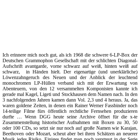
Ich erinnere mich noch gut, als ich 1968 die schwere 6-LP-Box der
Deutschen Grammophon Gesellschaft mit der schlichten Diagonal-
Aufschrift avantgarde, vorne schwarz auf weiß, hinten weiß auf
schwarz, in Händen hielt. Der eigenartige (und unerklärliche)
Löwenzahngeruch des Neuen und der Anblick der leuchtend
monochromen LP-Hüllen verband sich mit der Erwartung von
Abenteuern, von den 12 versammelten Komponisten kannte ich
gerade mal Kagel, Ligeti und Stockhausen dem Namen nach. In den
3 nachfolgenden Jahren kamen dann Vol. 2,3 und 4 heraus. Ja, das
waren goldene Zeiten, in denen ein Rainer Werner Fassbinder noch
14-teilige Filme fürs öffentlich rechtliche Fernsehen produzieren
durfte … Wenn DGG heute seine Archive öffnet für die x-te
Zusammenstellung historischer Aufnahmen mit Boxen zu 30, 50
oder 100 CDs, so setzt sie nur noch auf große Namen wie Karajan,
Beethoven oder Mozart, scheut aber bei ihren Schätzen an neuerer
Musik jedes Risiko. Einiges findet man noch verstreut in der Serie