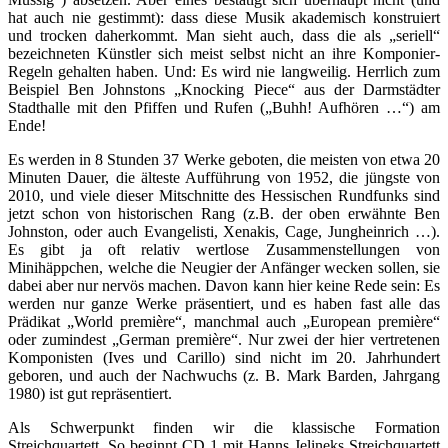
hat auch nie gestimmt): dass diese Musik akademisch konstruiert
und trocken daherkommt. Man sieht auch, dass die als „seriell“
bezeichneten Künstler sich meist selbst nicht an ihre Komponier-
Regeln gehalten haben. Und: Es wird nie langweilig. Herrlich zum
Beispiel Ben Johnstons „Knocking Piece“ aus der Darmstädter
Stadthalle mit den Pfiffen und Rufen („Buhh! Aufhören …“) am
Ende!
Es werden in 8 Stunden 37 Werke geboten, die meisten von etwa 20
Minuten Dauer, die älteste Aufführung von 1952, die jüngste von
2010, und viele dieser Mitschnitte des Hessischen Rundfunks sind
jetzt schon von historischen Rang (z.B. der oben erwähnte Ben
Johnston, oder auch Evangelisti, Xenakis, Cage, Jungheinrich …).
Es gibt ja oft relativ wertlose Zusammenstellungen von
Minihäppchen, welche die Neugier der Anfänger wecken sollen, sie
dabei aber nur nervös machen. Davon kann hier keine Rede sein: Es
werden nur ganze Werke präsentiert, und es haben fast alle das
Prädikat „World première“, manchmal auch „European première“
oder zumindest „German première“. Nur zwei der hier vertretenen
Komponisten (Ives und Carillo) sind nicht im 20. Jahrhundert
geboren, und auch der Nachwuchs (z. B. Mark Barden, Jahrgang
1980) ist gut repräsentiert.
Als Schwerpunkt finden wir die klassische Formation
Streichquartett. So beginnt CD 1 mit Hanns Jelineks Streichquartett