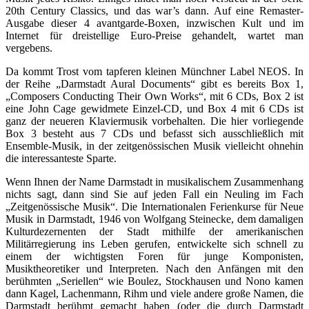
20th Century Classics, und das war’s dann. Auf eine Remaster-
Ausgabe dieser 4 avantgarde-Boxen, inzwischen Kult und im
Internet für dreistellige Euro-Preise gehandelt, wartet man
vergebens.
Da kommt Trost vom tapferen kleinen Münchner Label NEOS. In
der Reihe „Darmstadt Aural Documents“ gibt es bereits Box 1,
„Composers Conducting Their Own Works“, mit 6 CDs, Box 2 ist
eine John Cage gewidmete Einzel-CD, und Box 4 mit 6 CDs ist
ganz der neueren Klaviermusik vorbehalten. Die hier vorliegende
Box 3 besteht aus 7 CDs und befasst sich ausschließlich mit
Ensemble-Musik, in der zeitgenössischen Musik vielleicht ohnehin
die interessanteste Sparte.
Wenn Ihnen der Name Darmstadt in musikalischem Zusammenhang
nichts sagt, dann sind Sie auf jeden Fall ein Neuling im Fach
„Zeitgenössische Musik“. Die Internationalen Ferienkurse für Neue
Musik in Darmstadt, 1946 von Wolfgang Steinecke, dem damaligen
Kulturdezernenten der Stadt mithilfe der amerikanischen
Militärregierung ins Leben gerufen, entwickelte sich schnell zu
einem der wichtigsten Foren für junge Komponisten,
Musiktheoretiker und Interpreten. Nach den Anfängen mit den
berühmten „Seriellen“ wie Boulez, Stockhausen und Nono kamen
dann Kagel, Lachenmann, Rihm und viele andere große Namen, die
Darmstadt berühmt gemacht haben (oder die durch Darmstadt