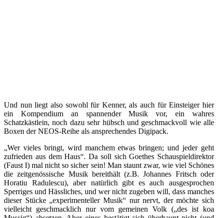
Und nun liegt also sowohl für Kenner, als auch für Einsteiger hier
ein Kompendium an spannender Musik vor, ein wahres
Schatzkästlein, noch dazu sehr hübsch und geschmackvoll wie alle
Boxen der NEOS-Reihe als ansprechendes Digipack.
„Wer vieles bringt, wird manchem etwas bringen; und jeder geht
zufrieden aus dem Haus“. Da soll sich Goethes Schauspieldirektor
(Faust I) mal nicht so sicher sein! Man staunt zwar, wie viel Schönes
die zeitgenössische Musik bereithält (z.B. Johannes Fritsch oder
Horatiu Radulescu), aber natürlich gibt es auch ausgesprochen
Sperriges und Hässliches, und wer nicht zugeben will, dass manches
dieser Stücke „experimenteller Musik“ nur nervt, der möchte sich
vielleicht geschmacklich nur vom gemeinen Volk („des ist koa
Mussig“) absetzen. Aber eines bestätigt sich überhaupt nicht (und