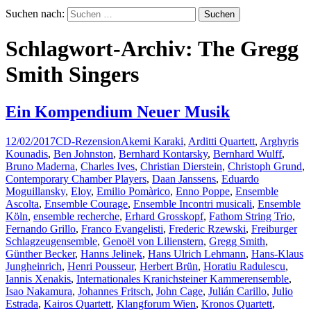
Suchen nach:
Schlagwort-Archiv: The Gregg
Smith Singers
Ein Kompendium Neuer Musik
12/02/2017
CD-Rezension
Akemi Karaki
,
Arditti Quartett
,
Arghyris
Kounadis
,
Ben Johnston
,
Bernhard Kontarsky
,
Bernhard Wulff
,
Bruno Maderna
,
Charles Ives
,
Christian Dierstein
,
Christoph Grund
,
Contemporary Chamber Players
,
Daan Janssens
,
Eduardo
Moguillansky
,
Eloy
,
Emilio Pomàrico
,
Enno Poppe
,
Ensemble
Ascolta
,
Ensemble Courage
,
Ensemble Incontri musicali
,
Ensemble
Köln
,
ensemble recherche
,
Erhard Grosskopf
,
Fathom String Trio
,
Fernando Grillo
,
Franco Evangelisti
,
Frederic Rzewski
,
Freiburger
Schlagzeugensemble
,
Genoël von Lilienstern
,
Gregg Smith
,
Günther Becker
,
Hanns Jelinek
,
Hans Ulrich Lehmann
,
Hans-Klaus
Jungheinrich
,
Henri Pousseur
,
Herbert Brün
,
Horatiu Radulescu
,
Iannis Xenakis
,
Internationales Kranichsteiner Kammerensemble
,
Isao Nakamura
,
Johannes Fritsch
,
John Cage
,
Julián Carillo
,
Julio
Estrada
,
Kairos Quartett
,
Klangforum Wien
,
Kronos Quartett
,