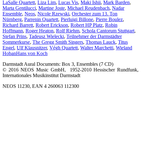
LaSalle Quartett
,
Liza Lim
,
Lucas Vis
,
Maki Ishii
,
Mark Barden
,
Marta Gentilucci
,
Martine Joste
,
Michael Reudenbach
,
Nadar
Ensemble
,
Neos
,
Nicole Rzewski
,
Orchester zum 13. Ton
Nürnberg
,
Parrenin Quartett
,
Pierluigi Billone
,
Pierre Boulez
,
Richard Barrett
,
Robert Erickson
,
Robert HP Platz
,
Robin
Hoffmann
,
Roger Heaton
,
Rolf Riehm
,
Schola Cantorum Stuttgart
,
Stefan Prins
,
Tadeusz Wielecki
,
Teilnehmer der Darmstädter
Sommerkurse
,
The Gregg Smith Singers
,
Thomas Lauck
,
Titus
Engel
,
Ulf Klausnitzer
,
Végh Quartett
,
Walter Marchetti
,
Wieland
Hoban
Hans von Koch
Darmstadt Aural Documents: Box 3, Ensembles (7 CD)
© 2016 NEOS Music GmbH, 1952-2010 Hessischer Rundfunk,
Internationales Musikinstitut Darmstadt
NEOS 11230, EAN 4 260063 112300