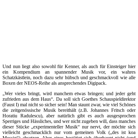
Und nun liegt also sowohl für Kenner, als auch für Einsteiger hier
ein Kompendium an spannender Musik vor, ein wahres
Schatzkästlein, noch dazu sehr hübsch und geschmackvoll wie alle
Boxen der NEOS-Reihe als ansprechendes Digipack.
„Wer vieles bringt, wird manchem etwas bringen; und jeder geht
zufrieden aus dem Haus“. Da soll sich Goethes Schauspieldirektor
(Faust I) mal nicht so sicher sein! Man staunt zwar, wie viel Schönes
die zeitgenössische Musik bereithält (z.B. Johannes Fritsch oder
Horatiu Radulescu), aber natürlich gibt es auch ausgesprochen
Sperriges und Hässliches, und wer nicht zugeben will, dass manches
dieser Stücke „experimenteller Musik“ nur nervt, der möchte sich
vielleicht geschmacklich nur vom gemeinen Volk („des ist koa
Mussig“) absetzen. Aber eines bestätigt sich überhaupt nicht (und