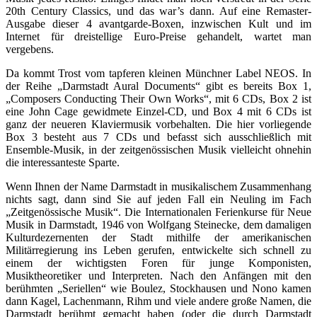
20th Century Classics, und das war’s dann. Auf eine Remaster-
Ausgabe dieser 4 avantgarde-Boxen, inzwischen Kult und im
Internet für dreistellige Euro-Preise gehandelt, wartet man
vergebens.
Da kommt Trost vom tapferen kleinen Münchner Label NEOS. In
der Reihe „Darmstadt Aural Documents“ gibt es bereits Box 1,
„Composers Conducting Their Own Works“, mit 6 CDs, Box 2 ist
eine John Cage gewidmete Einzel-CD, und Box 4 mit 6 CDs ist
ganz der neueren Klaviermusik vorbehalten. Die hier vorliegende
Box 3 besteht aus 7 CDs und befasst sich ausschließlich mit
Ensemble-Musik, in der zeitgenössischen Musik vielleicht ohnehin
die interessanteste Sparte.
Wenn Ihnen der Name Darmstadt in musikalischem Zusammenhang
nichts sagt, dann sind Sie auf jeden Fall ein Neuling im Fach
„Zeitgenössische Musik“. Die Internationalen Ferienkurse für Neue
Musik in Darmstadt, 1946 von Wolfgang Steinecke, dem damaligen
Kulturdezernenten der Stadt mithilfe der amerikanischen
Militärregierung ins Leben gerufen, entwickelte sich schnell zu
einem der wichtigsten Foren für junge Komponisten,
Musiktheoretiker und Interpreten. Nach den Anfängen mit den
berühmten „Seriellen“ wie Boulez, Stockhausen und Nono kamen
dann Kagel, Lachenmann, Rihm und viele andere große Namen, die
Darmstadt berühmt gemacht haben (oder die durch Darmstadt