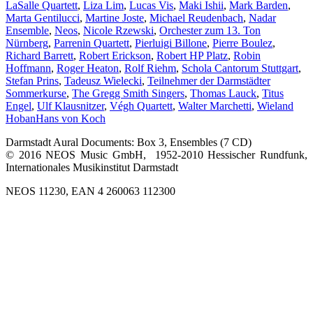
LaSalle Quartett
,
Liza Lim
,
Lucas Vis
,
Maki Ishii
,
Mark Barden
,
Marta Gentilucci
,
Martine Joste
,
Michael Reudenbach
,
Nadar
Ensemble
,
Neos
,
Nicole Rzewski
,
Orchester zum 13. Ton
Nürnberg
,
Parrenin Quartett
,
Pierluigi Billone
,
Pierre Boulez
,
Richard Barrett
,
Robert Erickson
,
Robert HP Platz
,
Robin
Hoffmann
,
Roger Heaton
,
Rolf Riehm
,
Schola Cantorum Stuttgart
,
Stefan Prins
,
Tadeusz Wielecki
,
Teilnehmer der Darmstädter
Sommerkurse
,
The Gregg Smith Singers
,
Thomas Lauck
,
Titus
Engel
,
Ulf Klausnitzer
,
Végh Quartett
,
Walter Marchetti
,
Wieland
Hoban
Hans von Koch
Darmstadt Aural Documents: Box 3, Ensembles (7 CD)
© 2016 NEOS Music GmbH, 1952-2010 Hessischer Rundfunk,
Internationales Musikinstitut Darmstadt
NEOS 11230, EAN 4 260063 112300