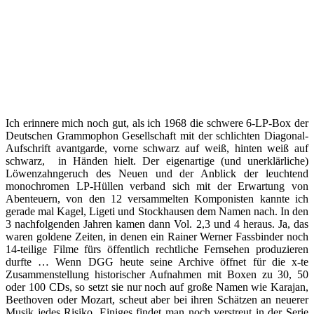
Ich erinnere mich noch gut, als ich 1968 die schwere 6-LP-Box der
Deutschen Grammophon Gesellschaft mit der schlichten Diagonal-
Aufschrift avantgarde, vorne schwarz auf weiß, hinten weiß auf
schwarz, in Händen hielt. Der eigenartige (und unerklärliche)
Löwenzahngeruch des Neuen und der Anblick der leuchtend
monochromen LP-Hüllen verband sich mit der Erwartung von
Abenteuern, von den 12 versammelten Komponisten kannte ich
gerade mal Kagel, Ligeti und Stockhausen dem Namen nach. In den
3 nachfolgenden Jahren kamen dann Vol. 2,3 und 4 heraus. Ja, das
waren goldene Zeiten, in denen ein Rainer Werner Fassbinder noch
14-teilige Filme fürs öffentlich rechtliche Fernsehen produzieren
durfte … Wenn DGG heute seine Archive öffnet für die x-te
Zusammenstellung historischer Aufnahmen mit Boxen zu 30, 50
oder 100 CDs, so setzt sie nur noch auf große Namen wie Karajan,
Beethoven oder Mozart, scheut aber bei ihren Schätzen an neuerer
Musik jedes Risiko. Einiges findet man noch verstreut in der Serie