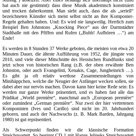
hat auch nie gestimmt): dass diese Musik akademisch konstruiert
und trocken daherkommt. Man sieht auch, dass die als „seriell“
bezeichneten Künstler sich meist selbst nicht an ihre Komponier-
Regeln gehalten haben. Und: Es wird nie langweilig. Herrlich zum
Beispiel Ben Johnstons „Knocking Piece“ aus der Darmstädter
Stadthalle mit den Pfiffen und Rufen („Buhh! Aufhören …“) am
Ende!
Es werden in 8 Stunden 37 Werke geboten, die meisten von etwa 20
Minuten Dauer, die älteste Aufführung von 1952, die jüngste von
2010, und viele dieser Mitschnitte des Hessischen Rundfunks sind
jetzt schon von historischen Rang (z.B. der oben erwähnte Ben
Johnston, oder auch Evangelisti, Xenakis, Cage, Jungheinrich …).
Es gibt ja oft relativ wertlose Zusammenstellungen von
Minihäppchen, welche die Neugier der Anfänger wecken sollen, sie
dabei aber nur nervös machen. Davon kann hier keine Rede sein: Es
werden nur ganze Werke präsentiert, und es haben fast alle das
Prädikat „World première“, manchmal auch „European première“
oder zumindest „German première“. Nur zwei der hier vertretenen
Komponisten (Ives und Carillo) sind nicht im 20. Jahrhundert
geboren, und auch der Nachwuchs (z. B. Mark Barden, Jahrgang
1980) ist gut repräsentiert.
Als Schwerpunkt finden wir die klassische Formation
Streichquartett. So beginnt CD 1 mit Hanns Jelineks Streichquartett