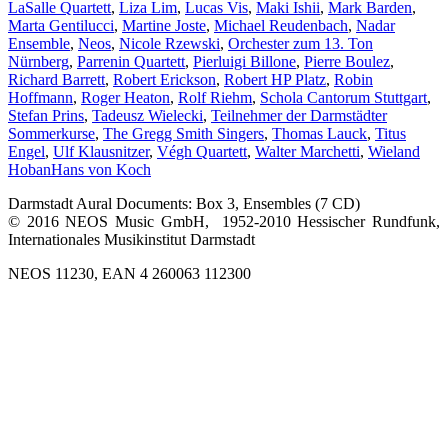
LaSalle Quartett
,
Liza Lim
,
Lucas Vis
,
Maki Ishii
,
Mark Barden
,
Marta Gentilucci
,
Martine Joste
,
Michael Reudenbach
,
Nadar
Ensemble
,
Neos
,
Nicole Rzewski
,
Orchester zum 13. Ton
Nürnberg
,
Parrenin Quartett
,
Pierluigi Billone
,
Pierre Boulez
,
Richard Barrett
,
Robert Erickson
,
Robert HP Platz
,
Robin
Hoffmann
,
Roger Heaton
,
Rolf Riehm
,
Schola Cantorum Stuttgart
,
Stefan Prins
,
Tadeusz Wielecki
,
Teilnehmer der Darmstädter
Sommerkurse
,
The Gregg Smith Singers
,
Thomas Lauck
,
Titus
Engel
,
Ulf Klausnitzer
,
Végh Quartett
,
Walter Marchetti
,
Wieland
Hoban
Hans von Koch
Darmstadt Aural Documents: Box 3, Ensembles (7 CD)
© 2016 NEOS Music GmbH, 1952-2010 Hessischer Rundfunk,
Internationales Musikinstitut Darmstadt
NEOS 11230, EAN 4 260063 112300