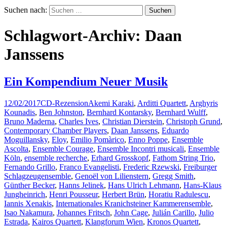
Suchen nach:
Schlagwort-Archiv: Daan
Janssens
Ein Kompendium Neuer Musik
12/02/2017
CD-Rezension
Akemi Karaki
,
Arditti Quartett
,
Arghyris
Kounadis
,
Ben Johnston
,
Bernhard Kontarsky
,
Bernhard Wulff
,
Bruno Maderna
,
Charles Ives
,
Christian Dierstein
,
Christoph Grund
,
Contemporary Chamber Players
,
Daan Janssens
,
Eduardo
Moguillansky
,
Eloy
,
Emilio Pomàrico
,
Enno Poppe
,
Ensemble
Ascolta
,
Ensemble Courage
,
Ensemble Incontri musicali
,
Ensemble
Köln
,
ensemble recherche
,
Erhard Grosskopf
,
Fathom String Trio
,
Fernando Grillo
,
Franco Evangelisti
,
Frederic Rzewski
,
Freiburger
Schlagzeugensemble
,
Genoël von Lilienstern
,
Gregg Smith
,
Günther Becker
,
Hanns Jelinek
,
Hans Ulrich Lehmann
,
Hans-Klaus
Jungheinrich
,
Henri Pousseur
,
Herbert Brün
,
Horatiu Radulescu
,
Iannis Xenakis
,
Internationales Kranichsteiner Kammerensemble
,
Isao Nakamura
,
Johannes Fritsch
,
John Cage
,
Julián Carillo
,
Julio
Estrada
,
Kairos Quartett
,
Klangforum Wien
,
Kronos Quartett
,