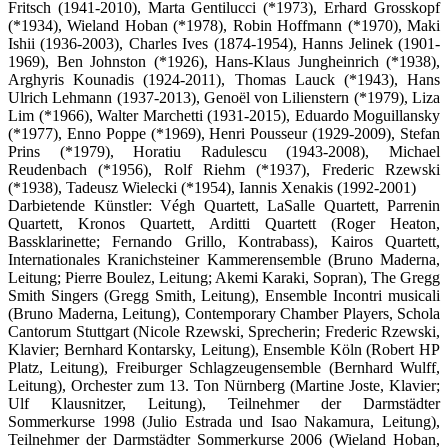
Fritsch (1941-2010), Marta Gentilucci (*1973), Erhard Grosskopf
(*1934), Wieland Hoban (*1978), Robin Hoffmann (*1970), Maki
Ishii (1936-2003), Charles Ives (1874-1954), Hanns Jelinek (1901-
1969), Ben Johnston (*1926), Hans-Klaus Jungheinrich (*1938),
Arghyris Kounadis (1924-2011), Thomas Lauck (*1943), Hans
Ulrich Lehmann (1937-2013), Genoël von Lilienstern (*1979), Liza
Lim (*1966), Walter Marchetti (1931-2015), Eduardo Moguillansky
(*1977), Enno Poppe (*1969), Henri Pousseur (1929-2009), Stefan
Prins (*1979), Horatiu Radulescu (1943-2008), Michael
Reudenbach (*1956), Rolf Riehm (*1937), Frederic Rzewski
(*1938), Tadeusz Wielecki (*1954), Iannis Xenakis (1992-2001)
Darbietende Künstler: Végh Quartett, LaSalle Quartett, Parrenin
Quartett, Kronos Quartett, Arditti Quartett (Roger Heaton,
Bassklarinette; Fernando Grillo, Kontrabass), Kairos Quartett,
Internationales Kranichsteiner Kammerensemble (Bruno Maderna,
Leitung; Pierre Boulez, Leitung; Akemi Karaki, Sopran), The Gregg
Smith Singers (Gregg Smith, Leitung), Ensemble Incontri musicali
(Bruno Maderna, Leitung), Contemporary Chamber Players, Schola
Cantorum Stuttgart (Nicole Rzewski, Sprecherin; Frederic Rzewski,
Klavier; Bernhard Kontarsky, Leitung), Ensemble Köln (Robert HP
Platz, Leitung), Freiburger Schlagzeugensemble (Bernhard Wulff,
Leitung), Orchester zum 13. Ton Nürnberg (Martine Joste, Klavier;
Ulf Klausnitzer, Leitung), Teilnehmer der Darmstädter
Sommerkurse 1998 (Julio Estrada und Isao Nakamura, Leitung),
Teilnehmer der Darmstädter Sommerkurse 2006 (Wieland Hoban,