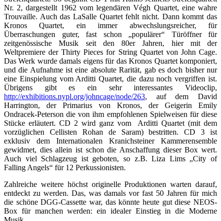
Nr. 2, dargestellt 1962 vom legendären Végh Quartet, eine wahre
Trouvaille. Auch das LaSalle Quartet fehlt nicht. Dann kommt das
Kronos Quartet, ein immer abwechslungsreicher, für
Überraschungen guter, fast schon „populärer“ Türöffner für
zeitgenössische Musik seit den 80er Jahren, hier mit der
Weltpremiere der Thirty Pieces for String Quartet von John Cage.
Das Werk wurde damals eigens für das Kronos Quartet komponiert,
und die Aufnahme ist eine absolute Rarität, gab es doch bisher nur
eine Einspielung vom Arditti Quartet, die dazu noch vergriffen ist.
Übrigens gibt es ein sehr interessantes Videoclip,
http://exhibitions.nypl.org/johncage/node/263
, auf dem David
Harrington, der Primarius von Kronos, der Geigerin Emily
Ondracek-Peterson die von ihm empfohlenen Spielweisen für diese
Stücke erläutert. CD 2 wird ganz vom Arditti Quartet (mit dem
vorzüglichen Cellisten Rohan de Saram) bestritten. CD 3 ist
exklusiv dem Internationalen Kranichsteiner Kammerensemble
gewidmet, dies allein ist schon die Anschaffung dieser Box wert.
Auch viel Schlagzeug ist geboten, so z.B. Liza Lims „City of
Falling Angels“ für 12 Perkussionisten.
Zahlreiche weitere höchst originelle Produktionen warten darauf,
entdeckt zu werden. Das, was damals vor fast 50 Jahren für mich
die schöne DGG-Cassette war, das könnte heute gut diese NEOS-
Box für manchen werden: ein idealer Einstieg in die Moderne
Musik.