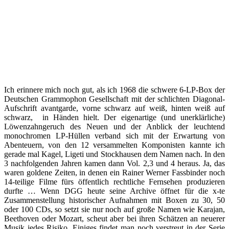
Ich erinnere mich noch gut, als ich 1968 die schwere 6-LP-Box der
Deutschen Grammophon Gesellschaft mit der schlichten Diagonal-
Aufschrift avantgarde, vorne schwarz auf weiß, hinten weiß auf
schwarz, in Händen hielt. Der eigenartige (und unerklärliche)
Löwenzahngeruch des Neuen und der Anblick der leuchtend
monochromen LP-Hüllen verband sich mit der Erwartung von
Abenteuern, von den 12 versammelten Komponisten kannte ich
gerade mal Kagel, Ligeti und Stockhausen dem Namen nach. In den
3 nachfolgenden Jahren kamen dann Vol. 2,3 und 4 heraus. Ja, das
waren goldene Zeiten, in denen ein Rainer Werner Fassbinder noch
14-teilige Filme fürs öffentlich rechtliche Fernsehen produzieren
durfte … Wenn DGG heute seine Archive öffnet für die x-te
Zusammenstellung historischer Aufnahmen mit Boxen zu 30, 50
oder 100 CDs, so setzt sie nur noch auf große Namen wie Karajan,
Beethoven oder Mozart, scheut aber bei ihren Schätzen an neuerer
Musik jedes Risiko. Einiges findet man noch verstreut in der Serie