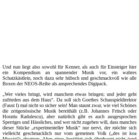
Und nun liegt also sowohl für Kenner, als auch für Einsteiger hier
ein Kompendium an spannender Musik vor, ein wahres
Schatzkästlein, noch dazu sehr hübsch und geschmackvoll wie alle
Boxen der NEOS-Reihe als ansprechendes Digipack.
„Wer vieles bringt, wird manchem etwas bringen; und jeder geht
zufrieden aus dem Haus“. Da soll sich Goethes Schauspieldirektor
(Faust I) mal nicht so sicher sein! Man staunt zwar, wie viel Schönes
die zeitgenössische Musik bereithält (z.B. Johannes Fritsch oder
Horatiu Radulescu), aber natürlich gibt es auch ausgesprochen
Sperriges und Hässliches, und wer nicht zugeben will, dass manches
dieser Stücke „experimenteller Musik“ nur nervt, der möchte sich
vielleicht geschmacklich nur vom gemeinen Volk („des ist koa
Mussig“) absetzen. Aber eines bestätigt sich überhaupt nicht (und