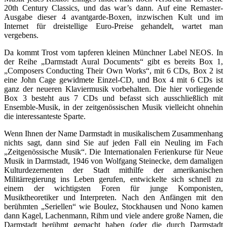
20th Century Classics, und das war’s dann. Auf eine Remaster-
Ausgabe dieser 4 avantgarde-Boxen, inzwischen Kult und im
Internet für dreistellige Euro-Preise gehandelt, wartet man
vergebens.
Da kommt Trost vom tapferen kleinen Münchner Label NEOS. In
der Reihe „Darmstadt Aural Documents“ gibt es bereits Box 1,
„Composers Conducting Their Own Works“, mit 6 CDs, Box 2 ist
eine John Cage gewidmete Einzel-CD, und Box 4 mit 6 CDs ist
ganz der neueren Klaviermusik vorbehalten. Die hier vorliegende
Box 3 besteht aus 7 CDs und befasst sich ausschließlich mit
Ensemble-Musik, in der zeitgenössischen Musik vielleicht ohnehin
die interessanteste Sparte.
Wenn Ihnen der Name Darmstadt in musikalischem Zusammenhang
nichts sagt, dann sind Sie auf jeden Fall ein Neuling im Fach
„Zeitgenössische Musik“. Die Internationalen Ferienkurse für Neue
Musik in Darmstadt, 1946 von Wolfgang Steinecke, dem damaligen
Kulturdezernenten der Stadt mithilfe der amerikanischen
Militärregierung ins Leben gerufen, entwickelte sich schnell zu
einem der wichtigsten Foren für junge Komponisten,
Musiktheoretiker und Interpreten. Nach den Anfängen mit den
berühmten „Seriellen“ wie Boulez, Stockhausen und Nono kamen
dann Kagel, Lachenmann, Rihm und viele andere große Namen, die
Darmstadt berühmt gemacht haben (oder die durch Darmstadt