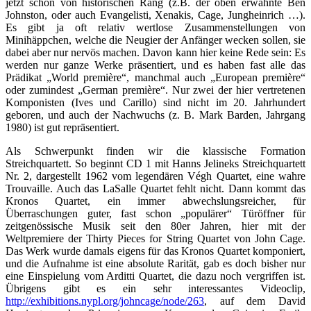
jetzt schon von historischen Rang (z.B. der oben erwähnte Ben
Johnston, oder auch Evangelisti, Xenakis, Cage, Jungheinrich …).
Es gibt ja oft relativ wertlose Zusammenstellungen von
Minihäppchen, welche die Neugier der Anfänger wecken sollen, sie
dabei aber nur nervös machen. Davon kann hier keine Rede sein: Es
werden nur ganze Werke präsentiert, und es haben fast alle das
Prädikat „World première“, manchmal auch „European première“
oder zumindest „German première“. Nur zwei der hier vertretenen
Komponisten (Ives und Carillo) sind nicht im 20. Jahrhundert
geboren, und auch der Nachwuchs (z. B. Mark Barden, Jahrgang
1980) ist gut repräsentiert.
Als Schwerpunkt finden wir die klassische Formation
Streichquartett. So beginnt CD 1 mit Hanns Jelineks Streichquartett
Nr. 2, dargestellt 1962 vom legendären Végh Quartet, eine wahre
Trouvaille. Auch das LaSalle Quartet fehlt nicht. Dann kommt das
Kronos Quartet, ein immer abwechslungsreicher, für
Überraschungen guter, fast schon „populärer“ Türöffner für
zeitgenössische Musik seit den 80er Jahren, hier mit der
Weltpremiere der Thirty Pieces for String Quartet von John Cage.
Das Werk wurde damals eigens für das Kronos Quartet komponiert,
und die Aufnahme ist eine absolute Rarität, gab es doch bisher nur
eine Einspielung vom Arditti Quartet, die dazu noch vergriffen ist.
Übrigens gibt es ein sehr interessantes Videoclip,
http://exhibitions.nypl.org/johncage/node/263
, auf dem David