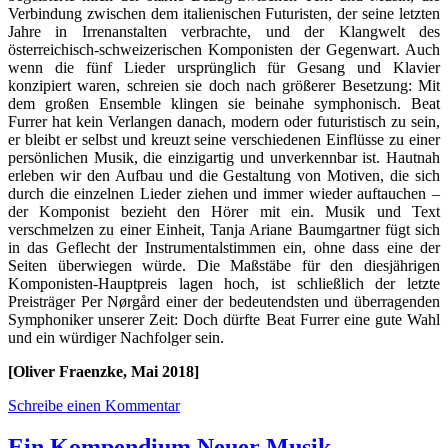
Verbindung zwischen dem italienischen Futuristen, der seine letzten
Jahre in Irrenanstalten verbrachte, und der Klangwelt des
österreichisch-schweizerischen Komponisten der Gegenwart. Auch
wenn die fünf Lieder ursprünglich für Gesang und Klavier
konzipiert waren, schreien sie doch nach größerer Besetzung: Mit
dem großen Ensemble klingen sie beinahe symphonisch. Beat
Furrer hat kein Verlangen danach, modern oder futuristisch zu sein,
er bleibt er selbst und kreuzt seine verschiedenen Einflüsse zu einer
persönlichen Musik, die einzigartig und unverkennbar ist. Hautnah
erleben wir den Aufbau und die Gestaltung von Motiven, die sich
durch die einzelnen Lieder ziehen und immer wieder auftauchen –
der Komponist bezieht den Hörer mit ein. Musik und Text
verschmelzen zu einer Einheit, Tanja Ariane Baumgartner fügt sich
in das Geflecht der Instrumentalstimmen ein, ohne dass eine der
Seiten überwiegen würde. Die Maßstäbe für den diesjährigen
Komponisten-Hauptpreis lagen hoch, ist schließlich der letzte
Preisträger Per Nørgård einer der bedeutendsten und überragenden
Symphoniker unserer Zeit: Doch dürfte Beat Furrer eine gute Wahl
und ein würdiger Nachfolger sein.
[Oliver Fraenzke, Mai 2018]
Schreibe einen Kommentar
Ein Kompendium Neuer Musik