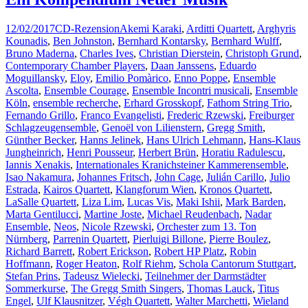
12/02/2017
CD-Rezension
Akemi Karaki
,
Arditti Quartett
,
Arghyris
Kounadis
,
Ben Johnston
,
Bernhard Kontarsky
,
Bernhard Wulff
,
Bruno Maderna
,
Charles Ives
,
Christian Dierstein
,
Christoph Grund
,
Contemporary Chamber Players
,
Daan Janssens
,
Eduardo
Moguillansky
,
Eloy
,
Emilio Pomàrico
,
Enno Poppe
,
Ensemble
Ascolta
,
Ensemble Courage
,
Ensemble Incontri musicali
,
Ensemble
Köln
,
ensemble recherche
,
Erhard Grosskopf
,
Fathom String Trio
,
Fernando Grillo
,
Franco Evangelisti
,
Frederic Rzewski
,
Freiburger
Schlagzeugensemble
,
Genoël von Lilienstern
,
Gregg Smith
,
Günther Becker
,
Hanns Jelinek
,
Hans Ulrich Lehmann
,
Hans-Klaus
Jungheinrich
,
Henri Pousseur
,
Herbert Brün
,
Horatiu Radulescu
,
Iannis Xenakis
,
Internationales Kranichsteiner Kammerensemble
,
Isao Nakamura
,
Johannes Fritsch
,
John Cage
,
Julián Carillo
,
Julio
Estrada
,
Kairos Quartett
,
Klangforum Wien
,
Kronos Quartett
,
LaSalle Quartett
,
Liza Lim
,
Lucas Vis
,
Maki Ishii
,
Mark Barden
,
Marta Gentilucci
,
Martine Joste
,
Michael Reudenbach
,
Nadar
Ensemble
,
Neos
,
Nicole Rzewski
,
Orchester zum 13. Ton
Nürnberg
,
Parrenin Quartett
,
Pierluigi Billone
,
Pierre Boulez
,
Richard Barrett
,
Robert Erickson
,
Robert HP Platz
,
Robin
Hoffmann
,
Roger Heaton
,
Rolf Riehm
,
Schola Cantorum Stuttgart
,
Stefan Prins
,
Tadeusz Wielecki
,
Teilnehmer der Darmstädter
Sommerkurse
,
The Gregg Smith Singers
,
Thomas Lauck
,
Titus
Engel
,
Ulf Klausnitzer
,
Végh Quartett
,
Walter Marchetti
,
Wieland