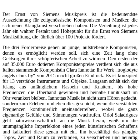
Der Ernst von Siemens Musikpreis ist die bedeutendste
Auszeichnung für zeitgenössische Komponisten und Musiker, die
sich neuer Klangkunst verschrieben haben. Die Verleihung ist jedes
Jahr ein wahrer Festakt und Höhepunkt für die Ernst von Siemens
Musikstiftung, die jährlich über 100 Projekte fördert.
Die drei Förderpreise gehen an junge, aufstrebende Komponisten,
denen es ermöglicht werden soll, sich eine Zeit lang ohne
Geldsorgen ihrer schöpferischen Arbeit zu widmen. Den ersten der
auf 35.000 Euro dotierten Komponistenpreise verdient sich die aus
Italien stammende Komponistin Clara Iannotta: Ihr Werk „troglodyte
angels clank by“ von 2015 macht großen Eindruck. Es ist konzipiert
für 13 verstärkte Instrumente und Objekte. Langsam schält sich der
Klang aus anfänglichem Raspeln und Knattern, bis hohe
Frequenzen die Überhand gewinnen und beinahe tinnitushaft im
Ohr verankert bleiben. Iannottas Musik ist nicht zum Hören gedacht,
sondern zum Erleben; und eben dies geschieht, wenn die verstärkten
Frequenzen kontinuierlich aneinanderreiben, wobei sie ganz
eigenartige Gefühle und Stimmungen wachrufen. Oriol Saladrigues
geht naturwissenschaftlich an die Musik heran, weiß um die
unumgängliche Imperfektion eines jeden künstlerischen Schaffens
und kalkuliert diese genau mit ein. Ihn beschäftigt das gängige
Topos, Zeit und Raum zu verbinden, zu verschieben und neuartig