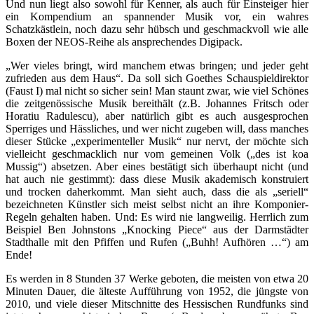
Und nun liegt also sowohl für Kenner, als auch für Einsteiger hier
ein Kompendium an spannender Musik vor, ein wahres
Schatzkästlein, noch dazu sehr hübsch und geschmackvoll wie alle
Boxen der NEOS-Reihe als ansprechendes Digipack.
„Wer vieles bringt, wird manchem etwas bringen; und jeder geht
zufrieden aus dem Haus“. Da soll sich Goethes Schauspieldirektor
(Faust I) mal nicht so sicher sein! Man staunt zwar, wie viel Schönes
die zeitgenössische Musik bereithält (z.B. Johannes Fritsch oder
Horatiu Radulescu), aber natürlich gibt es auch ausgesprochen
Sperriges und Hässliches, und wer nicht zugeben will, dass manches
dieser Stücke „experimenteller Musik“ nur nervt, der möchte sich
vielleicht geschmacklich nur vom gemeinen Volk („des ist koa
Mussig“) absetzen. Aber eines bestätigt sich überhaupt nicht (und
hat auch nie gestimmt): dass diese Musik akademisch konstruiert
und trocken daherkommt. Man sieht auch, dass die als „seriell“
bezeichneten Künstler sich meist selbst nicht an ihre Komponier-
Regeln gehalten haben. Und: Es wird nie langweilig. Herrlich zum
Beispiel Ben Johnstons „Knocking Piece“ aus der Darmstädter
Stadthalle mit den Pfiffen und Rufen („Buhh! Aufhören …“) am
Ende!
Es werden in 8 Stunden 37 Werke geboten, die meisten von etwa 20
Minuten Dauer, die älteste Aufführung von 1952, die jüngste von
2010, und viele dieser Mitschnitte des Hessischen Rundfunks sind