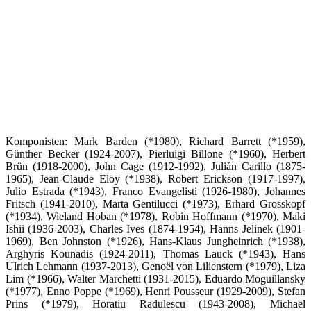
Komponisten: Mark Barden (*1980), Richard Barrett (*1959),
Günther Becker (1924-2007), Pierluigi Billone (*1960), Herbert
Brün (1918-2000), John Cage (1912-1992), Julián Carillo (1875-
1965), Jean-Claude Eloy (*1938), Robert Erickson (1917-1997),
Julio Estrada (*1943), Franco Evangelisti (1926-1980), Johannes
Fritsch (1941-2010), Marta Gentilucci (*1973), Erhard Grosskopf
(*1934), Wieland Hoban (*1978), Robin Hoffmann (*1970), Maki
Ishii (1936-2003), Charles Ives (1874-1954), Hanns Jelinek (1901-
1969), Ben Johnston (*1926), Hans-Klaus Jungheinrich (*1938),
Arghyris Kounadis (1924-2011), Thomas Lauck (*1943), Hans
Ulrich Lehmann (1937-2013), Genoël von Lilienstern (*1979), Liza
Lim (*1966), Walter Marchetti (1931-2015), Eduardo Moguillansky
(*1977), Enno Poppe (*1969), Henri Pousseur (1929-2009), Stefan
Prins (*1979), Horatiu Radulescu (1943-2008), Michael