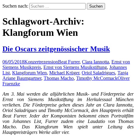
Suchen nach:
Schlagwort-Archiv:
Klangforum Wien
Die Oscars zeitgenössischer Musik
06/05/2018
Konzertrezension
Beat Furrer
,
Clara Iannotta
,
Ernst von
Siemens Musikpreis
,
Ernst von Siemens Musikstiftung
,
Johannes
List
,
Klangforum Wien
,
Michael Krüger
,
Oriol Saladrigues
,
Tanja
Ariane Baumgartner
,
Thomas Macho
,
Timothy McCormack
Oliver
Fraenzke
Am 3. Mai werden die alljährlichen Musik- und Förderpreise der
Ernst von Siemens Musikstiftung im Herkulessaal München
verliehen. Die Förderpreise gehen dieses Jahr an Clara Iannotta,
Oriol Saladrigues und Timothy McCormack, den Hauptpreis erhält
Beat Furrer. Jeder der Komponisten bekommt einen Portraitfilm
von Johannes List, Furrer zudem eine Laudatio von Thomas
Macho. Das Klangforum Wien spielt unter Leitung des
Hauptpreisträgers Werke aller vier.