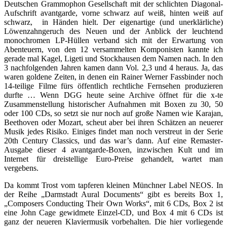
Deutschen Grammophon Gesellschaft mit der schlichten Diagonal-
Aufschrift avantgarde, vorne schwarz auf weiß, hinten weiß auf
schwarz, in Händen hielt. Der eigenartige (und unerklärliche)
Löwenzahngeruch des Neuen und der Anblick der leuchtend
monochromen LP-Hüllen verband sich mit der Erwartung von
Abenteuern, von den 12 versammelten Komponisten kannte ich
gerade mal Kagel, Ligeti und Stockhausen dem Namen nach. In den
3 nachfolgenden Jahren kamen dann Vol. 2,3 und 4 heraus. Ja, das
waren goldene Zeiten, in denen ein Rainer Werner Fassbinder noch
14-teilige Filme fürs öffentlich rechtliche Fernsehen produzieren
durfte … Wenn DGG heute seine Archive öffnet für die x-te
Zusammenstellung historischer Aufnahmen mit Boxen zu 30, 50
oder 100 CDs, so setzt sie nur noch auf große Namen wie Karajan,
Beethoven oder Mozart, scheut aber bei ihren Schätzen an neuerer
Musik jedes Risiko. Einiges findet man noch verstreut in der Serie
20th Century Classics, und das war’s dann. Auf eine Remaster-
Ausgabe dieser 4 avantgarde-Boxen, inzwischen Kult und im
Internet für dreistellige Euro-Preise gehandelt, wartet man
vergebens.
Da kommt Trost vom tapferen kleinen Münchner Label NEOS. In
der Reihe „Darmstadt Aural Documents“ gibt es bereits Box 1,
„Composers Conducting Their Own Works“, mit 6 CDs, Box 2 ist
eine John Cage gewidmete Einzel-CD, und Box 4 mit 6 CDs ist
ganz der neueren Klaviermusik vorbehalten. Die hier vorliegende