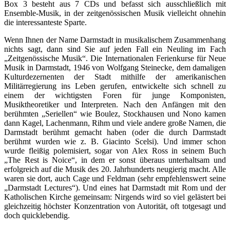
Box 3 besteht aus 7 CDs und befasst sich ausschließlich mit
Ensemble-Musik, in der zeitgenössischen Musik vielleicht ohnehin
die interessanteste Sparte.
Wenn Ihnen der Name Darmstadt in musikalischem Zusammenhang
nichts sagt, dann sind Sie auf jeden Fall ein Neuling im Fach
„Zeitgenössische Musik“. Die Internationalen Ferienkurse für Neue
Musik in Darmstadt, 1946 von Wolfgang Steinecke, dem damaligen
Kulturdezernenten der Stadt mithilfe der amerikanischen
Militärregierung ins Leben gerufen, entwickelte sich schnell zu
einem der wichtigsten Foren für junge Komponisten,
Musiktheoretiker und Interpreten. Nach den Anfängen mit den
berühmten „Seriellen“ wie Boulez, Stockhausen und Nono kamen
dann Kagel, Lachenmann, Rihm und viele andere große Namen, die
Darmstadt berühmt gemacht haben (oder die durch Darmstadt
berühmt wurden wie z. B. Giacinto Scelsi). Und immer schon
wurde fleißig polemisiert, sogar von Alex Ross in seinem Buch
„The Rest is Noice“, in dem er sonst überaus unterhaltsam und
erfolgreich auf die Musik des 20. Jahrhunderts neugierig macht. Alle
waren sie dort, auch Cage und Feldman (sehr empfehlenswert seine
„Darmstadt Lectures“). Und eines hat Darmstadt mit Rom und der
Katholischen Kirche gemeinsam: Nirgends wird so viel gelästert bei
gleichzeitig höchster Konzentration von Autorität, oft totgesagt und
doch quicklebendig.