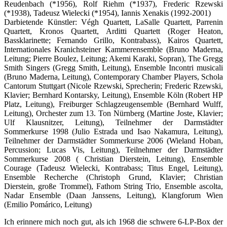
Reudenbach (*1956), Rolf Riehm (*1937), Frederic Rzewski
(*1938), Tadeusz Wielecki (*1954), Iannis Xenakis (1992-2001)
Darbietende Künstler: Végh Quartett, LaSalle Quartett, Parrenin
Quartett, Kronos Quartett, Arditti Quartett (Roger Heaton,
Bassklarinette; Fernando Grillo, Kontrabass), Kairos Quartett,
Internationales Kranichsteiner Kammerensemble (Bruno Maderna,
Leitung; Pierre Boulez, Leitung; Akemi Karaki, Sopran), The Gregg
Smith Singers (Gregg Smith, Leitung), Ensemble Incontri musicali
(Bruno Maderna, Leitung), Contemporary Chamber Players, Schola
Cantorum Stuttgart (Nicole Rzewski, Sprecherin; Frederic Rzewski,
Klavier; Bernhard Kontarsky, Leitung), Ensemble Köln (Robert HP
Platz, Leitung), Freiburger Schlagzeugensemble (Bernhard Wulff,
Leitung), Orchester zum 13. Ton Nürnberg (Martine Joste, Klavier;
Ulf Klausnitzer, Leitung), Teilnehmer der Darmstädter
Sommerkurse 1998 (Julio Estrada und Isao Nakamura, Leitung),
Teilnehmer der Darmstädter Sommerkurse 2006 (Wieland Hoban,
Percussion; Lucas Vis, Leitung), Teilnehmer der Darmstädter
Sommerkurse 2008 ( Christian Dierstein, Leitung), Ensemble
Courage (Tadeusz Wielecki, Kontrabass; Titus Engel, Leitung),
Ensemble Recherche (Christoph Grund, Klavier; Christian
Dierstein, große Trommel), Fathom String Trio, Ensemble ascolta,
Nadar Ensemble (Daan Janssens, Leitung), Klangforum Wien
(Emilio Pomárico, Leitung)
Ich erinnere mich noch gut, als ich 1968 die schwere 6-LP-Box der