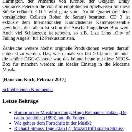
Harrington, der Primarius von Kronos, der Geigerin Emily
Ondracek-Peterson die von ihm empfohlenen Spielweisen für diese
Stücke erläutert. CD 2 wird ganz vom Arditti Quartet (mit dem
vorzüglichen Cellisten Rohan de Saram) bestritten. CD 3 ist
exklusiv dem Internationalen Kranichsteiner Kammerensemble
gewidmet, dies allein ist schon die Anschaffung dieser Box wert.
Auch viel Schlagzeug ist geboten, so z.B. Liza Lims „City of
Falling Angels“ für 12 Perkussionisten.
Zahlreiche weitere höchst originelle Produktionen warten darauf,
entdeckt zu werden. Das, was damals vor fast 50 Jahren für mich
die schöne DGG-Cassette war, das könnte heute gut diese NEOS-
Box für manchen werden: ein idealer Einstieg in die Moderne
Musik.
[Hans von Koch, Februar 2017]
Schreibe einen Kommentar
Letzte Beiträge
Humor in der Musikforschung: Hugo Riemanns Traktat „De
cantu fractibili“ (1898) und die Folgen
Wie geht es dem Fortschritt in der Musik?
Richard-Strauss-Tage 2026 [2]: Mozart trifft späten Strauss,