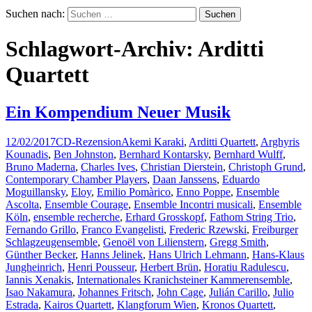
Suchen nach:
Schlagwort-Archiv: Arditti
Quartett
Ein Kompendium Neuer Musik
12/02/2017
CD-Rezension
Akemi Karaki
,
Arditti Quartett
,
Arghyris
Kounadis
,
Ben Johnston
,
Bernhard Kontarsky
,
Bernhard Wulff
,
Bruno Maderna
,
Charles Ives
,
Christian Dierstein
,
Christoph Grund
,
Contemporary Chamber Players
,
Daan Janssens
,
Eduardo
Moguillansky
,
Eloy
,
Emilio Pomàrico
,
Enno Poppe
,
Ensemble
Ascolta
,
Ensemble Courage
,
Ensemble Incontri musicali
,
Ensemble
Köln
,
ensemble recherche
,
Erhard Grosskopf
,
Fathom String Trio
,
Fernando Grillo
,
Franco Evangelisti
,
Frederic Rzewski
,
Freiburger
Schlagzeugensemble
,
Genoël von Lilienstern
,
Gregg Smith
,
Günther Becker
,
Hanns Jelinek
,
Hans Ulrich Lehmann
,
Hans-Klaus
Jungheinrich
,
Henri Pousseur
,
Herbert Brün
,
Horatiu Radulescu
,
Iannis Xenakis
,
Internationales Kranichsteiner Kammerensemble
,
Isao Nakamura
,
Johannes Fritsch
,
John Cage
,
Julián Carillo
,
Julio
Estrada
,
Kairos Quartett
,
Klangforum Wien
,
Kronos Quartett
,