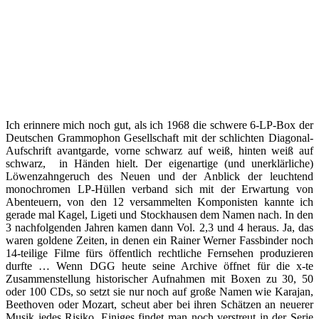
Ich erinnere mich noch gut, als ich 1968 die schwere 6-LP-Box der
Deutschen Grammophon Gesellschaft mit der schlichten Diagonal-
Aufschrift avantgarde, vorne schwarz auf weiß, hinten weiß auf
schwarz, in Händen hielt. Der eigenartige (und unerklärliche)
Löwenzahngeruch des Neuen und der Anblick der leuchtend
monochromen LP-Hüllen verband sich mit der Erwartung von
Abenteuern, von den 12 versammelten Komponisten kannte ich
gerade mal Kagel, Ligeti und Stockhausen dem Namen nach. In den
3 nachfolgenden Jahren kamen dann Vol. 2,3 und 4 heraus. Ja, das
waren goldene Zeiten, in denen ein Rainer Werner Fassbinder noch
14-teilige Filme fürs öffentlich rechtliche Fernsehen produzieren
durfte … Wenn DGG heute seine Archive öffnet für die x-te
Zusammenstellung historischer Aufnahmen mit Boxen zu 30, 50
oder 100 CDs, so setzt sie nur noch auf große Namen wie Karajan,
Beethoven oder Mozart, scheut aber bei ihren Schätzen an neuerer
Musik jedes Risiko. Einiges findet man noch verstreut in der Serie