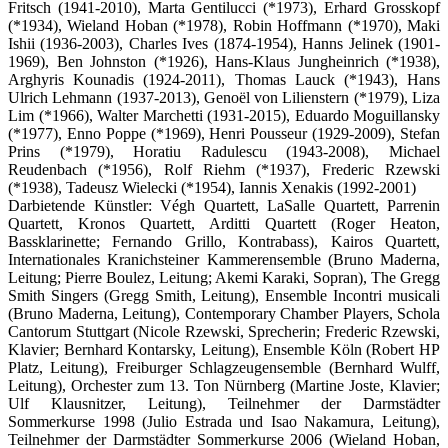
Fritsch (1941-2010), Marta Gentilucci (*1973), Erhard Grosskopf
(*1934), Wieland Hoban (*1978), Robin Hoffmann (*1970), Maki
Ishii (1936-2003), Charles Ives (1874-1954), Hanns Jelinek (1901-
1969), Ben Johnston (*1926), Hans-Klaus Jungheinrich (*1938),
Arghyris Kounadis (1924-2011), Thomas Lauck (*1943), Hans
Ulrich Lehmann (1937-2013), Genoël von Lilienstern (*1979), Liza
Lim (*1966), Walter Marchetti (1931-2015), Eduardo Moguillansky
(*1977), Enno Poppe (*1969), Henri Pousseur (1929-2009), Stefan
Prins (*1979), Horatiu Radulescu (1943-2008), Michael
Reudenbach (*1956), Rolf Riehm (*1937), Frederic Rzewski
(*1938), Tadeusz Wielecki (*1954), Iannis Xenakis (1992-2001)
Darbietende Künstler: Végh Quartett, LaSalle Quartett, Parrenin
Quartett, Kronos Quartett, Arditti Quartett (Roger Heaton,
Bassklarinette; Fernando Grillo, Kontrabass), Kairos Quartett,
Internationales Kranichsteiner Kammerensemble (Bruno Maderna,
Leitung; Pierre Boulez, Leitung; Akemi Karaki, Sopran), The Gregg
Smith Singers (Gregg Smith, Leitung), Ensemble Incontri musicali
(Bruno Maderna, Leitung), Contemporary Chamber Players, Schola
Cantorum Stuttgart (Nicole Rzewski, Sprecherin; Frederic Rzewski,
Klavier; Bernhard Kontarsky, Leitung), Ensemble Köln (Robert HP
Platz, Leitung), Freiburger Schlagzeugensemble (Bernhard Wulff,
Leitung), Orchester zum 13. Ton Nürnberg (Martine Joste, Klavier;
Ulf Klausnitzer, Leitung), Teilnehmer der Darmstädter
Sommerkurse 1998 (Julio Estrada und Isao Nakamura, Leitung),
Teilnehmer der Darmstädter Sommerkurse 2006 (Wieland Hoban,