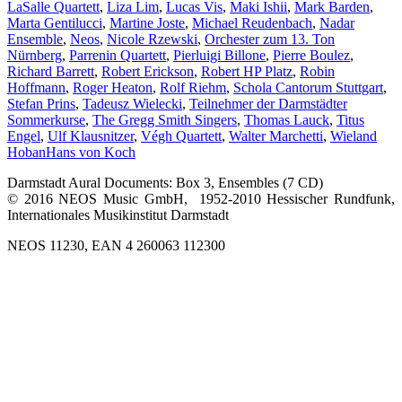
LaSalle Quartett
,
Liza Lim
,
Lucas Vis
,
Maki Ishii
,
Mark Barden
,
Marta Gentilucci
,
Martine Joste
,
Michael Reudenbach
,
Nadar
Ensemble
,
Neos
,
Nicole Rzewski
,
Orchester zum 13. Ton
Nürnberg
,
Parrenin Quartett
,
Pierluigi Billone
,
Pierre Boulez
,
Richard Barrett
,
Robert Erickson
,
Robert HP Platz
,
Robin
Hoffmann
,
Roger Heaton
,
Rolf Riehm
,
Schola Cantorum Stuttgart
,
Stefan Prins
,
Tadeusz Wielecki
,
Teilnehmer der Darmstädter
Sommerkurse
,
The Gregg Smith Singers
,
Thomas Lauck
,
Titus
Engel
,
Ulf Klausnitzer
,
Végh Quartett
,
Walter Marchetti
,
Wieland
Hoban
Hans von Koch
Darmstadt Aural Documents: Box 3, Ensembles (7 CD)
© 2016 NEOS Music GmbH, 1952-2010 Hessischer Rundfunk,
Internationales Musikinstitut Darmstadt
NEOS 11230, EAN 4 260063 112300