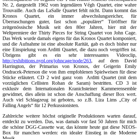
Nr. 2, dargestellt 1962 vom legendären Végh Quartet, eine wahre
Trouvaille. Auch das LaSalle Quartet fehlt nicht. Dann kommt das
Kronos Quartet, ein immer abwechslungsreicher, für
Überraschungen guter, fast schon „populärer“ Türöffner für
zeitgenössische Musik seit den 80er Jahren, hier mit der
Weltpremiere der Thirty Pieces for String Quartet von John Cage.
Das Werk wurde damals eigens für das Kronos Quartet komponiert,
und die Aufnahme ist eine absolute Rarität, gab es doch bisher nur
eine Einspielung vom Arditti Quartet, die dazu noch vergriffen ist.
Übrigens gibt es ein sehr interessantes Videoclip,
http://exhibitions.nypl.org/johncage/node/263
, auf dem David
Harrington, der Primarius von Kronos, der Geigerin Emily
Ondracek-Peterson die von ihm empfohlenen Spielweisen für diese
Stücke erläutert. CD 2 wird ganz vom Arditti Quartet (mit dem
vorzüglichen Cellisten Rohan de Saram) bestritten. CD 3 ist
exklusiv dem Internationalen Kranichsteiner Kammerensemble
gewidmet, dies allein ist schon die Anschaffung dieser Box wert.
Auch viel Schlagzeug ist geboten, so z.B. Liza Lims „City of
Falling Angels“ für 12 Perkussionisten.
Zahlreiche weitere höchst originelle Produktionen warten darauf,
entdeckt zu werden. Das, was damals vor fast 50 Jahren für mich
die schöne DGG-Cassette war, das könnte heute gut diese NEOS-
Box für manchen werden: ein idealer Einstieg in die Moderne
Musik.