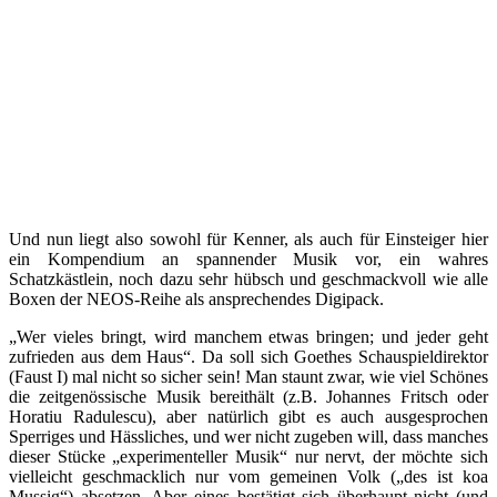
Und nun liegt also sowohl für Kenner, als auch für Einsteiger hier
ein Kompendium an spannender Musik vor, ein wahres
Schatzkästlein, noch dazu sehr hübsch und geschmackvoll wie alle
Boxen der NEOS-Reihe als ansprechendes Digipack.
„Wer vieles bringt, wird manchem etwas bringen; und jeder geht
zufrieden aus dem Haus“. Da soll sich Goethes Schauspieldirektor
(Faust I) mal nicht so sicher sein! Man staunt zwar, wie viel Schönes
die zeitgenössische Musik bereithält (z.B. Johannes Fritsch oder
Horatiu Radulescu), aber natürlich gibt es auch ausgesprochen
Sperriges und Hässliches, und wer nicht zugeben will, dass manches
dieser Stücke „experimenteller Musik“ nur nervt, der möchte sich
vielleicht geschmacklich nur vom gemeinen Volk („des ist koa
Mussig“) absetzen. Aber eines bestätigt sich überhaupt nicht (und