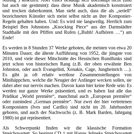
hat auch nie gestimmt): dass diese Musik akademisch konstruiert
und trocken daherkommt. Man sieht auch, dass die als „seriell“
bezeichneten Künstler sich meist selbst nicht an ihre Komponier-
Regeln gehalten haben. Und: Es wird nie langweilig. Herrlich zum
Beispiel Ben Johnstons „Knocking Piece“ aus der Darmstädter
Stadthalle mit den Pfiffen und Rufen („Buhh! Aufhören …“) am
Ende!
Es werden in 8 Stunden 37 Werke geboten, die meisten von etwa 20
Minuten Dauer, die älteste Aufführung von 1952, die jüngste von
2010, und viele dieser Mitschnitte des Hessischen Rundfunks sind
jetzt schon von historischen Rang (z.B. der oben erwähnte Ben
Johnston, oder auch Evangelisti, Xenakis, Cage, Jungheinrich …).
Es gibt ja oft relativ wertlose Zusammenstellungen von
Minihäppchen, welche die Neugier der Anfänger wecken sollen, sie
dabei aber nur nervös machen. Davon kann hier keine Rede sein: Es
werden nur ganze Werke präsentiert, und es haben fast alle das
Prädikat „World première“, manchmal auch „European première“
oder zumindest „German première“. Nur zwei der hier vertretenen
Komponisten (Ives und Carillo) sind nicht im 20. Jahrhundert
geboren, und auch der Nachwuchs (z. B. Mark Barden, Jahrgang
1980) ist gut repräsentiert.
Als Schwerpunkt finden wir die klassische Formation
Streichquartett. So beginnt CD 1 mit Hanns Jelineks Streichquartett