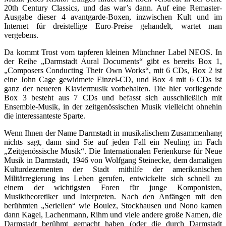
20th Century Classics, und das war’s dann. Auf eine Remaster-
Ausgabe dieser 4 avantgarde-Boxen, inzwischen Kult und im
Internet für dreistellige Euro-Preise gehandelt, wartet man
vergebens.
Da kommt Trost vom tapferen kleinen Münchner Label NEOS. In
der Reihe „Darmstadt Aural Documents“ gibt es bereits Box 1,
„Composers Conducting Their Own Works“, mit 6 CDs, Box 2 ist
eine John Cage gewidmete Einzel-CD, und Box 4 mit 6 CDs ist
ganz der neueren Klaviermusik vorbehalten. Die hier vorliegende
Box 3 besteht aus 7 CDs und befasst sich ausschließlich mit
Ensemble-Musik, in der zeitgenössischen Musik vielleicht ohnehin
die interessanteste Sparte.
Wenn Ihnen der Name Darmstadt in musikalischem Zusammenhang
nichts sagt, dann sind Sie auf jeden Fall ein Neuling im Fach
„Zeitgenössische Musik“. Die Internationalen Ferienkurse für Neue
Musik in Darmstadt, 1946 von Wolfgang Steinecke, dem damaligen
Kulturdezernenten der Stadt mithilfe der amerikanischen
Militärregierung ins Leben gerufen, entwickelte sich schnell zu
einem der wichtigsten Foren für junge Komponisten,
Musiktheoretiker und Interpreten. Nach den Anfängen mit den
berühmten „Seriellen“ wie Boulez, Stockhausen und Nono kamen
dann Kagel, Lachenmann, Rihm und viele andere große Namen, die
Darmstadt berühmt gemacht haben (oder die durch Darmstadt