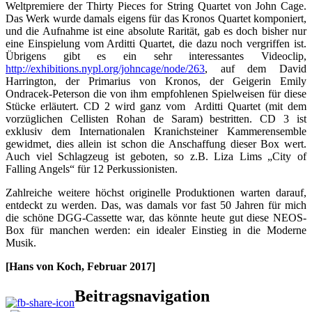
Weltpremiere der Thirty Pieces for String Quartet von John Cage.
Das Werk wurde damals eigens für das Kronos Quartet komponiert,
und die Aufnahme ist eine absolute Rarität, gab es doch bisher nur
eine Einspielung vom Arditti Quartet, die dazu noch vergriffen ist.
Übrigens gibt es ein sehr interessantes Videoclip,
http://exhibitions.nypl.org/johncage/node/263
, auf dem David
Harrington, der Primarius von Kronos, der Geigerin Emily
Ondracek-Peterson die von ihm empfohlenen Spielweisen für diese
Stücke erläutert. CD 2 wird ganz vom Arditti Quartet (mit dem
vorzüglichen Cellisten Rohan de Saram) bestritten. CD 3 ist
exklusiv dem Internationalen Kranichsteiner Kammerensemble
gewidmet, dies allein ist schon die Anschaffung dieser Box wert.
Auch viel Schlagzeug ist geboten, so z.B. Liza Lims „City of
Falling Angels“ für 12 Perkussionisten.
Zahlreiche weitere höchst originelle Produktionen warten darauf,
entdeckt zu werden. Das, was damals vor fast 50 Jahren für mich
die schöne DGG-Cassette war, das könnte heute gut diese NEOS-
Box für manchen werden: ein idealer Einstieg in die Moderne
Musik.
[Hans von Koch, Februar 2017]
Beitragsnavigation