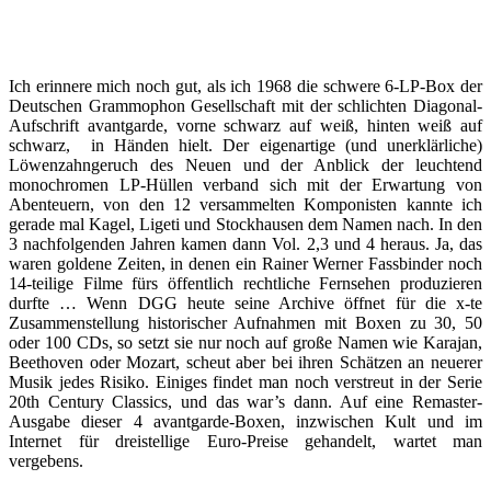
Ich erinnere mich noch gut, als ich 1968 die schwere 6-LP-Box der
Deutschen Grammophon Gesellschaft mit der schlichten Diagonal-
Aufschrift avantgarde, vorne schwarz auf weiß, hinten weiß auf
schwarz, in Händen hielt. Der eigenartige (und unerklärliche)
Löwenzahngeruch des Neuen und der Anblick der leuchtend
monochromen LP-Hüllen verband sich mit der Erwartung von
Abenteuern, von den 12 versammelten Komponisten kannte ich
gerade mal Kagel, Ligeti und Stockhausen dem Namen nach. In den
3 nachfolgenden Jahren kamen dann Vol. 2,3 und 4 heraus. Ja, das
waren goldene Zeiten, in denen ein Rainer Werner Fassbinder noch
14-teilige Filme fürs öffentlich rechtliche Fernsehen produzieren
durfte … Wenn DGG heute seine Archive öffnet für die x-te
Zusammenstellung historischer Aufnahmen mit Boxen zu 30, 50
oder 100 CDs, so setzt sie nur noch auf große Namen wie Karajan,
Beethoven oder Mozart, scheut aber bei ihren Schätzen an neuerer
Musik jedes Risiko. Einiges findet man noch verstreut in der Serie
20th Century Classics, und das war’s dann. Auf eine Remaster-
Ausgabe dieser 4 avantgarde-Boxen, inzwischen Kult und im
Internet für dreistellige Euro-Preise gehandelt, wartet man
vergebens.