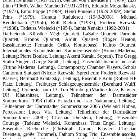
Ulrich Lehmann (1937-2013), Genoël von Lilienstern (*1979), Liza
Lim (*1966), Walter Marchetti (1931-2015), Eduardo Moguillansky
(*1977), Enno Poppe (*1969), Henri Pousseur (1929-2009), Stefan
Prins (*1979), Horatiu Radulescu (1943-2008), Michael
Reudenbach (*1956), Rolf Riehm (*1937), Frederic Rzewski
(*1938), Tadeusz Wielecki (*1954), Iannis Xenakis (1992-2001)
Darbietende Künstler: Végh Quartett, LaSalle Quartett, Parrenin
Quartett, Kronos Quartett, Arditti Quartett (Roger Heaton,
Bassklarinette; Fernando Grillo, Kontrabass), Kairos Quartett,
Internationales Kranichsteiner Kammerensemble (Bruno Maderna,
Leitung; Pierre Boulez, Leitung; Akemi Karaki, Sopran), The Gregg
Smith Singers (Gregg Smith, Leitung), Ensemble Incontri musicali
(Bruno Maderna, Leitung), Contemporary Chamber Players, Schola
Cantorum Stuttgart (Nicole Rzewski, Sprecherin; Frederic Rzewski,
Klavier; Bernhard Kontarsky, Leitung), Ensemble Köln (Robert HP
Platz, Leitung), Freiburger Schlagzeugensemble (Bernhard Wulff,
Leitung), Orchester zum 13. Ton Nürnberg (Martine Joste, Klavier;
Ulf Klausnitzer, Leitung), Teilnehmer der Darmstädter
Sommerkurse 1998 (Julio Estrada und Isao Nakamura, Leitung),
Teilnehmer der Darmstädter Sommerkurse 2006 (Wieland Hoban,
Percussion; Lucas Vis, Leitung), Teilnehmer der Darmstädter
Sommerkurse 2008 ( Christian Dierstein, Leitung), Ensemble
Courage (Tadeusz Wielecki, Kontrabass; Titus Engel, Leitung),
Ensemble Recherche (Christoph Grund, Klavier; Christian
Dierstein, große Trommel), Fathom String Trio, Ensemble ascolta,