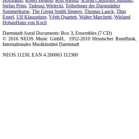
Hoffmann
,
Roger Heaton
,
Rolf Riehm
,
Schola Cantorum Stuttgart
,
Stefan Prins
,
Tadeusz Wielecki
,
Teilnehmer der Darmstädter
Sommerkurse
,
The Gregg Smith Singers
,
Thomas Lauck
,
Titus
Engel
,
Ulf Klausnitzer
,
Végh Quartett
,
Walter Marchetti
,
Wieland
Hoban
Hans von Koch
Darmstadt Aural Documents: Box 3, Ensembles (7 CD)
© 2016 NEOS Music GmbH, 1952-2010 Hessischer Rundfunk,
Internationales Musikinstitut Darmstadt
NEOS 11230, EAN 4 260063 112300