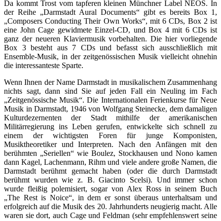
Da kommt Trost vom tapferen kleinen Münchner Label NEOS. In
der Reihe „Darmstadt Aural Documents“ gibt es bereits Box 1,
„Composers Conducting Their Own Works“, mit 6 CDs, Box 2 ist
eine John Cage gewidmete Einzel-CD, und Box 4 mit 6 CDs ist
ganz der neueren Klaviermusik vorbehalten. Die hier vorliegende
Box 3 besteht aus 7 CDs und befasst sich ausschließlich mit
Ensemble-Musik, in der zeitgenössischen Musik vielleicht ohnehin
die interessanteste Sparte.
Wenn Ihnen der Name Darmstadt in musikalischem Zusammenhang
nichts sagt, dann sind Sie auf jeden Fall ein Neuling im Fach
„Zeitgenössische Musik“. Die Internationalen Ferienkurse für Neue
Musik in Darmstadt, 1946 von Wolfgang Steinecke, dem damaligen
Kulturdezernenten der Stadt mithilfe der amerikanischen
Militärregierung ins Leben gerufen, entwickelte sich schnell zu
einem der wichtigsten Foren für junge Komponisten,
Musiktheoretiker und Interpreten. Nach den Anfängen mit den
berühmten „Seriellen“ wie Boulez, Stockhausen und Nono kamen
dann Kagel, Lachenmann, Rihm und viele andere große Namen, die
Darmstadt berühmt gemacht haben (oder die durch Darmstadt
berühmt wurden wie z. B. Giacinto Scelsi). Und immer schon
wurde fleißig polemisiert, sogar von Alex Ross in seinem Buch
„The Rest is Noice“, in dem er sonst überaus unterhaltsam und
erfolgreich auf die Musik des 20. Jahrhunderts neugierig macht. Alle
waren sie dort, auch Cage und Feldman (sehr empfehlenswert seine