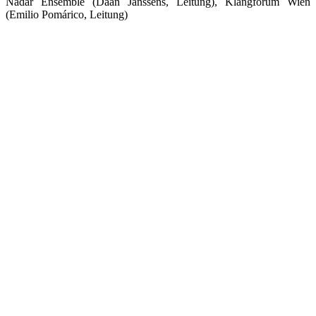
Nadar Ensemble (Daan Janssens, Leitung), Klangforum Wien
(Emilio Pomárico, Leitung)