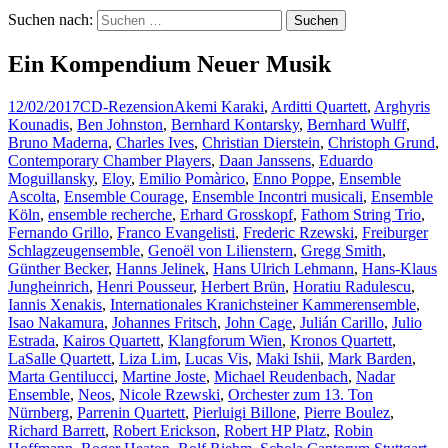
Suchen nach:
Ein Kompendium Neuer Musik
12/02/2017
CD-Rezension
Akemi Karaki
,
Arditti Quartett
,
Arghyris
Kounadis
,
Ben Johnston
,
Bernhard Kontarsky
,
Bernhard Wulff
,
Bruno Maderna
,
Charles Ives
,
Christian Dierstein
,
Christoph Grund
,
Contemporary Chamber Players
,
Daan Janssens
,
Eduardo
Moguillansky
,
Eloy
,
Emilio Pomàrico
,
Enno Poppe
,
Ensemble
Ascolta
,
Ensemble Courage
,
Ensemble Incontri musicali
,
Ensemble
Köln
,
ensemble recherche
,
Erhard Grosskopf
,
Fathom String Trio
,
Fernando Grillo
,
Franco Evangelisti
,
Frederic Rzewski
,
Freiburger
Schlagzeugensemble
,
Genoël von Lilienstern
,
Gregg Smith
,
Günther Becker
,
Hanns Jelinek
,
Hans Ulrich Lehmann
,
Hans-Klaus
Jungheinrich
,
Henri Pousseur
,
Herbert Brün
,
Horatiu Radulescu
,
Iannis Xenakis
,
Internationales Kranichsteiner Kammerensemble
,
Isao Nakamura
,
Johannes Fritsch
,
John Cage
,
Julián Carillo
,
Julio
Estrada
,
Kairos Quartett
,
Klangforum Wien
,
Kronos Quartett
,
LaSalle Quartett
,
Liza Lim
,
Lucas Vis
,
Maki Ishii
,
Mark Barden
,
Marta Gentilucci
,
Martine Joste
,
Michael Reudenbach
,
Nadar
Ensemble
,
Neos
,
Nicole Rzewski
,
Orchester zum 13. Ton
Nürnberg
,
Parrenin Quartett
,
Pierluigi Billone
,
Pierre Boulez
,
Richard Barrett
,
Robert Erickson
,
Robert HP Platz
,
Robin