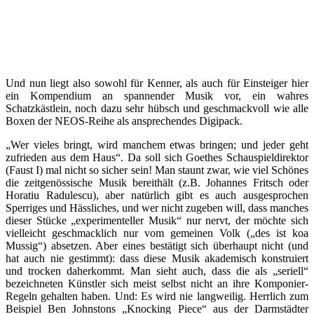
Und nun liegt also sowohl für Kenner, als auch für Einsteiger hier
ein Kompendium an spannender Musik vor, ein wahres
Schatzkästlein, noch dazu sehr hübsch und geschmackvoll wie alle
Boxen der NEOS-Reihe als ansprechendes Digipack.
„Wer vieles bringt, wird manchem etwas bringen; und jeder geht
zufrieden aus dem Haus“. Da soll sich Goethes Schauspieldirektor
(Faust I) mal nicht so sicher sein! Man staunt zwar, wie viel Schönes
die zeitgenössische Musik bereithält (z.B. Johannes Fritsch oder
Horatiu Radulescu), aber natürlich gibt es auch ausgesprochen
Sperriges und Hässliches, und wer nicht zugeben will, dass manches
dieser Stücke „experimenteller Musik“ nur nervt, der möchte sich
vielleicht geschmacklich nur vom gemeinen Volk („des ist koa
Mussig“) absetzen. Aber eines bestätigt sich überhaupt nicht (und
hat auch nie gestimmt): dass diese Musik akademisch konstruiert
und trocken daherkommt. Man sieht auch, dass die als „seriell“
bezeichneten Künstler sich meist selbst nicht an ihre Komponier-
Regeln gehalten haben. Und: Es wird nie langweilig. Herrlich zum
Beispiel Ben Johnstons „Knocking Piece“ aus der Darmstädter