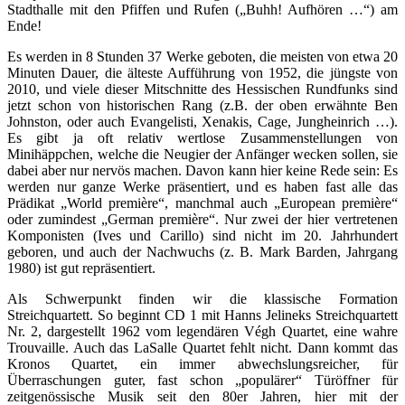
Stadthalle mit den Pfiffen und Rufen („Buhh! Aufhören …“) am
Ende!
Es werden in 8 Stunden 37 Werke geboten, die meisten von etwa 20
Minuten Dauer, die älteste Aufführung von 1952, die jüngste von
2010, und viele dieser Mitschnitte des Hessischen Rundfunks sind
jetzt schon von historischen Rang (z.B. der oben erwähnte Ben
Johnston, oder auch Evangelisti, Xenakis, Cage, Jungheinrich …).
Es gibt ja oft relativ wertlose Zusammenstellungen von
Minihäppchen, welche die Neugier der Anfänger wecken sollen, sie
dabei aber nur nervös machen. Davon kann hier keine Rede sein: Es
werden nur ganze Werke präsentiert, und es haben fast alle das
Prädikat „World première“, manchmal auch „European première“
oder zumindest „German première“. Nur zwei der hier vertretenen
Komponisten (Ives und Carillo) sind nicht im 20. Jahrhundert
geboren, und auch der Nachwuchs (z. B. Mark Barden, Jahrgang
1980) ist gut repräsentiert.
Als Schwerpunkt finden wir die klassische Formation
Streichquartett. So beginnt CD 1 mit Hanns Jelineks Streichquartett
Nr. 2, dargestellt 1962 vom legendären Végh Quartet, eine wahre
Trouvaille. Auch das LaSalle Quartet fehlt nicht. Dann kommt das
Kronos Quartet, ein immer abwechslungsreicher, für
Überraschungen guter, fast schon „populärer“ Türöffner für
zeitgenössische Musik seit den 80er Jahren, hier mit der