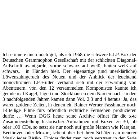
Ich erinnere mich noch gut, als ich 1968 die schwere 6-LP-Box der
Deutschen Grammophon Gesellschaft mit der schlichten Diagonal-
Aufschrift avantgarde, vorne schwarz auf weiß, hinten weiß auf
schwarz, in Händen hielt. Der eigenartige (und unerklärliche)
Löwenzahngeruch des Neuen und der Anblick der leuchtend
monochromen LP-Hüllen verband sich mit der Erwartung von
Abenteuern, von den 12 versammelten Komponisten kannte ich
gerade mal Kagel, Ligeti und Stockhausen dem Namen nach. In den
3 nachfolgenden Jahren kamen dann Vol. 2,3 und 4 heraus. Ja, das
waren goldene Zeiten, in denen ein Rainer Werner Fassbinder noch
14-teilige Filme fürs öffentlich rechtliche Fernsehen produzieren
durfte … Wenn DGG heute seine Archive öffnet für die x-te
Zusammenstellung historischer Aufnahmen mit Boxen zu 30, 50
oder 100 CDs, so setzt sie nur noch auf große Namen wie Karajan,
Beethoven oder Mozart, scheut aber bei ihren Schätzen an neuerer
Musik jedes Risiko. Einiges findet man noch verstreut in der Serie