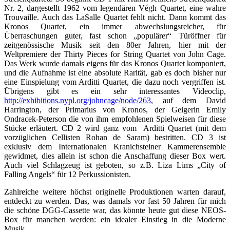
Nr. 2, dargestellt 1962 vom legendären Végh Quartet, eine wahre
Trouvaille. Auch das LaSalle Quartet fehlt nicht. Dann kommt das
Kronos Quartet, ein immer abwechslungsreicher, für
Überraschungen guter, fast schon „populärer“ Türöffner für
zeitgenössische Musik seit den 80er Jahren, hier mit der
Weltpremiere der Thirty Pieces for String Quartet von John Cage.
Das Werk wurde damals eigens für das Kronos Quartet komponiert,
und die Aufnahme ist eine absolute Rarität, gab es doch bisher nur
eine Einspielung vom Arditti Quartet, die dazu noch vergriffen ist.
Übrigens gibt es ein sehr interessantes Videoclip,
http://exhibitions.nypl.org/johncage/node/263
, auf dem David
Harrington, der Primarius von Kronos, der Geigerin Emily
Ondracek-Peterson die von ihm empfohlenen Spielweisen für diese
Stücke erläutert. CD 2 wird ganz vom Arditti Quartet (mit dem
vorzüglichen Cellisten Rohan de Saram) bestritten. CD 3 ist
exklusiv dem Internationalen Kranichsteiner Kammerensemble
gewidmet, dies allein ist schon die Anschaffung dieser Box wert.
Auch viel Schlagzeug ist geboten, so z.B. Liza Lims „City of
Falling Angels“ für 12 Perkussionisten.
Zahlreiche weitere höchst originelle Produktionen warten darauf,
entdeckt zu werden. Das, was damals vor fast 50 Jahren für mich
die schöne DGG-Cassette war, das könnte heute gut diese NEOS-
Box für manchen werden: ein idealer Einstieg in die Moderne
Musik.