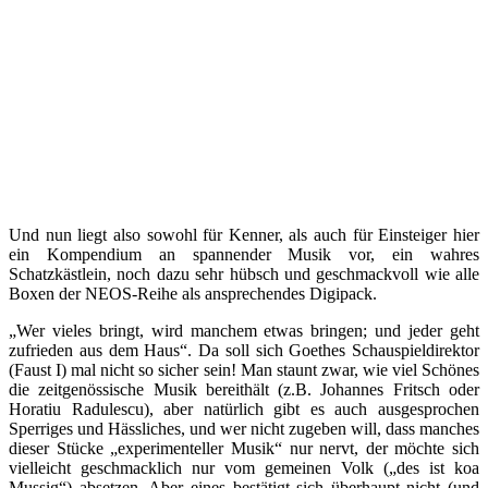
Und nun liegt also sowohl für Kenner, als auch für Einsteiger hier
ein Kompendium an spannender Musik vor, ein wahres
Schatzkästlein, noch dazu sehr hübsch und geschmackvoll wie alle
Boxen der NEOS-Reihe als ansprechendes Digipack.
„Wer vieles bringt, wird manchem etwas bringen; und jeder geht
zufrieden aus dem Haus“. Da soll sich Goethes Schauspieldirektor
(Faust I) mal nicht so sicher sein! Man staunt zwar, wie viel Schönes
die zeitgenössische Musik bereithält (z.B. Johannes Fritsch oder
Horatiu Radulescu), aber natürlich gibt es auch ausgesprochen
Sperriges und Hässliches, und wer nicht zugeben will, dass manches
dieser Stücke „experimenteller Musik“ nur nervt, der möchte sich
vielleicht geschmacklich nur vom gemeinen Volk („des ist koa
Mussig“) absetzen. Aber eines bestätigt sich überhaupt nicht (und