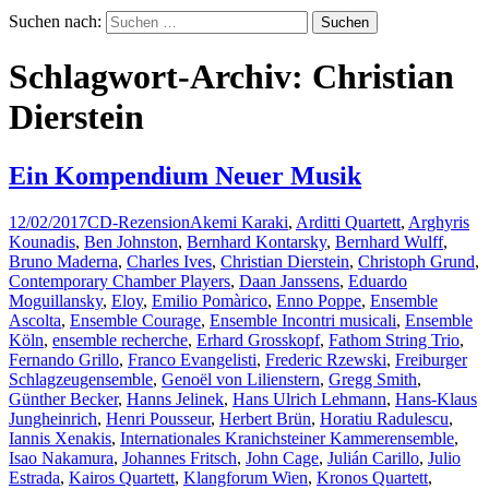
Suchen nach:
Schlagwort-Archiv: Christian
Dierstein
Ein Kompendium Neuer Musik
12/02/2017
CD-Rezension
Akemi Karaki
,
Arditti Quartett
,
Arghyris
Kounadis
,
Ben Johnston
,
Bernhard Kontarsky
,
Bernhard Wulff
,
Bruno Maderna
,
Charles Ives
,
Christian Dierstein
,
Christoph Grund
,
Contemporary Chamber Players
,
Daan Janssens
,
Eduardo
Moguillansky
,
Eloy
,
Emilio Pomàrico
,
Enno Poppe
,
Ensemble
Ascolta
,
Ensemble Courage
,
Ensemble Incontri musicali
,
Ensemble
Köln
,
ensemble recherche
,
Erhard Grosskopf
,
Fathom String Trio
,
Fernando Grillo
,
Franco Evangelisti
,
Frederic Rzewski
,
Freiburger
Schlagzeugensemble
,
Genoël von Lilienstern
,
Gregg Smith
,
Günther Becker
,
Hanns Jelinek
,
Hans Ulrich Lehmann
,
Hans-Klaus
Jungheinrich
,
Henri Pousseur
,
Herbert Brün
,
Horatiu Radulescu
,
Iannis Xenakis
,
Internationales Kranichsteiner Kammerensemble
,
Isao Nakamura
,
Johannes Fritsch
,
John Cage
,
Julián Carillo
,
Julio
Estrada
,
Kairos Quartett
,
Klangforum Wien
,
Kronos Quartett
,