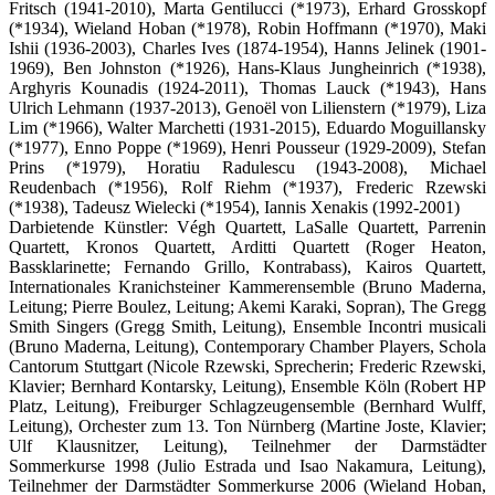
Fritsch (1941-2010), Marta Gentilucci (*1973), Erhard Grosskopf
(*1934), Wieland Hoban (*1978), Robin Hoffmann (*1970), Maki
Ishii (1936-2003), Charles Ives (1874-1954), Hanns Jelinek (1901-
1969), Ben Johnston (*1926), Hans-Klaus Jungheinrich (*1938),
Arghyris Kounadis (1924-2011), Thomas Lauck (*1943), Hans
Ulrich Lehmann (1937-2013), Genoël von Lilienstern (*1979), Liza
Lim (*1966), Walter Marchetti (1931-2015), Eduardo Moguillansky
(*1977), Enno Poppe (*1969), Henri Pousseur (1929-2009), Stefan
Prins (*1979), Horatiu Radulescu (1943-2008), Michael
Reudenbach (*1956), Rolf Riehm (*1937), Frederic Rzewski
(*1938), Tadeusz Wielecki (*1954), Iannis Xenakis (1992-2001)
Darbietende Künstler: Végh Quartett, LaSalle Quartett, Parrenin
Quartett, Kronos Quartett, Arditti Quartett (Roger Heaton,
Bassklarinette; Fernando Grillo, Kontrabass), Kairos Quartett,
Internationales Kranichsteiner Kammerensemble (Bruno Maderna,
Leitung; Pierre Boulez, Leitung; Akemi Karaki, Sopran), The Gregg
Smith Singers (Gregg Smith, Leitung), Ensemble Incontri musicali
(Bruno Maderna, Leitung), Contemporary Chamber Players, Schola
Cantorum Stuttgart (Nicole Rzewski, Sprecherin; Frederic Rzewski,
Klavier; Bernhard Kontarsky, Leitung), Ensemble Köln (Robert HP
Platz, Leitung), Freiburger Schlagzeugensemble (Bernhard Wulff,
Leitung), Orchester zum 13. Ton Nürnberg (Martine Joste, Klavier;
Ulf Klausnitzer, Leitung), Teilnehmer der Darmstädter
Sommerkurse 1998 (Julio Estrada und Isao Nakamura, Leitung),
Teilnehmer der Darmstädter Sommerkurse 2006 (Wieland Hoban,