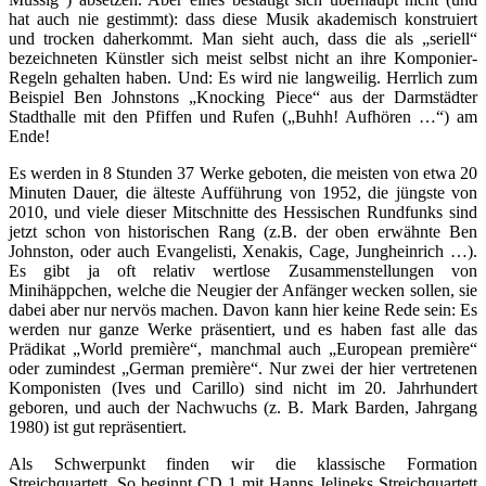
hat auch nie gestimmt): dass diese Musik akademisch konstruiert
und trocken daherkommt. Man sieht auch, dass die als „seriell“
bezeichneten Künstler sich meist selbst nicht an ihre Komponier-
Regeln gehalten haben. Und: Es wird nie langweilig. Herrlich zum
Beispiel Ben Johnstons „Knocking Piece“ aus der Darmstädter
Stadthalle mit den Pfiffen und Rufen („Buhh! Aufhören …“) am
Ende!
Es werden in 8 Stunden 37 Werke geboten, die meisten von etwa 20
Minuten Dauer, die älteste Aufführung von 1952, die jüngste von
2010, und viele dieser Mitschnitte des Hessischen Rundfunks sind
jetzt schon von historischen Rang (z.B. der oben erwähnte Ben
Johnston, oder auch Evangelisti, Xenakis, Cage, Jungheinrich …).
Es gibt ja oft relativ wertlose Zusammenstellungen von
Minihäppchen, welche die Neugier der Anfänger wecken sollen, sie
dabei aber nur nervös machen. Davon kann hier keine Rede sein: Es
werden nur ganze Werke präsentiert, und es haben fast alle das
Prädikat „World première“, manchmal auch „European première“
oder zumindest „German première“. Nur zwei der hier vertretenen
Komponisten (Ives und Carillo) sind nicht im 20. Jahrhundert
geboren, und auch der Nachwuchs (z. B. Mark Barden, Jahrgang
1980) ist gut repräsentiert.
Als Schwerpunkt finden wir die klassische Formation
Streichquartett. So beginnt CD 1 mit Hanns Jelineks Streichquartett