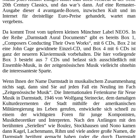
20th Century Classics, und das war’s dann. Auf eine Remaster-
Ausgabe dieser 4 avantgarde-Boxen, inzwischen Kult und im
Internet für dreistellige Euro-Preise gehandelt, wartet man
vergebens.
Da kommt Trost vom tapferen kleinen Münchner Label NEOS. In
der Reihe „Darmstadt Aural Documents“ gibt es bereits Box 1,
„Composers Conducting Their Own Works“, mit 6 CDs, Box 2 ist
eine John Cage gewidmete Einzel-CD, und Box 4 mit 6 CDs ist
ganz der neueren Klaviermusik vorbehalten. Die hier vorliegende
Box 3 besteht aus 7 CDs und befasst sich ausschließlich mit
Ensemble-Musik, in der zeitgenössischen Musik vielleicht ohnehin
die interessanteste Sparte.
Wenn Ihnen der Name Darmstadt in musikalischem Zusammenhang
nichts sagt, dann sind Sie auf jeden Fall ein Neuling im Fach
„Zeitgenössische Musik“. Die Internationalen Ferienkurse für Neue
Musik in Darmstadt, 1946 von Wolfgang Steinecke, dem damaligen
Kulturdezernenten der Stadt mithilfe der amerikanischen
Militärregierung ins Leben gerufen, entwickelte sich schnell zu
einem der wichtigsten Foren für junge Komponisten,
Musiktheoretiker und Interpreten. Nach den Anfängen mit den
berühmten „Seriellen“ wie Boulez, Stockhausen und Nono kamen
dann Kagel, Lachenmann, Rihm und viele andere große Namen, die
Darmstadt berühmt gemacht haben (oder die durch Darmstadt