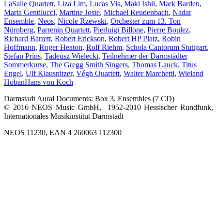
LaSalle Quartett
,
Liza Lim
,
Lucas Vis
,
Maki Ishii
,
Mark Barden
,
Marta Gentilucci
,
Martine Joste
,
Michael Reudenbach
,
Nadar
Ensemble
,
Neos
,
Nicole Rzewski
,
Orchester zum 13. Ton
Nürnberg
,
Parrenin Quartett
,
Pierluigi Billone
,
Pierre Boulez
,
Richard Barrett
,
Robert Erickson
,
Robert HP Platz
,
Robin
Hoffmann
,
Roger Heaton
,
Rolf Riehm
,
Schola Cantorum Stuttgart
,
Stefan Prins
,
Tadeusz Wielecki
,
Teilnehmer der Darmstädter
Sommerkurse
,
The Gregg Smith Singers
,
Thomas Lauck
,
Titus
Engel
,
Ulf Klausnitzer
,
Végh Quartett
,
Walter Marchetti
,
Wieland
Hoban
Hans von Koch
Darmstadt Aural Documents: Box 3, Ensembles (7 CD)
© 2016 NEOS Music GmbH, 1952-2010 Hessischer Rundfunk,
Internationales Musikinstitut Darmstadt
NEOS 11230, EAN 4 260063 112300