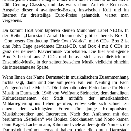
20th Century Classics, und das war’s dann. Auf eine Remaster-
Ausgabe dieser 4 avantgarde-Boxen, inzwischen Kult und im
Internet für dreistellige Euro-Preise gehandelt, wartet man
vergebens.
Da kommt Trost vom tapferen kleinen Münchner Label NEOS. In
der Reihe „Darmstadt Aural Documents“ gibt es bereits Box 1,
„Composers Conducting Their Own Works“, mit 6 CDs, Box 2 ist
eine John Cage gewidmete Einzel-CD, und Box 4 mit 6 CDs ist
ganz der neueren Klaviermusik vorbehalten. Die hier vorliegende
Box 3 besteht aus 7 CDs und befasst sich ausschließlich mit
Ensemble-Musik, in der zeitgenössischen Musik vielleicht ohnehin
die interessanteste Sparte.
Wenn Ihnen der Name Darmstadt in musikalischem Zusammenhang
nichts sagt, dann sind Sie auf jeden Fall ein Neuling im Fach
„Zeitgenössische Musik“. Die Internationalen Ferienkurse für Neue
Musik in Darmstadt, 1946 von Wolfgang Steinecke, dem damaligen
Kulturdezernenten der Stadt mithilfe der amerikanischen
Militärregierung ins Leben gerufen, entwickelte sich schnell zu
einem der wichtigsten Foren für junge Komponisten,
Musiktheoretiker und Interpreten. Nach den Anfängen mit den
berühmten „Seriellen“ wie Boulez, Stockhausen und Nono kamen
dann Kagel, Lachenmann, Rihm und viele andere große Namen, die
Darmstadt berühmt gemacht haben (oder die durch Darmstadt