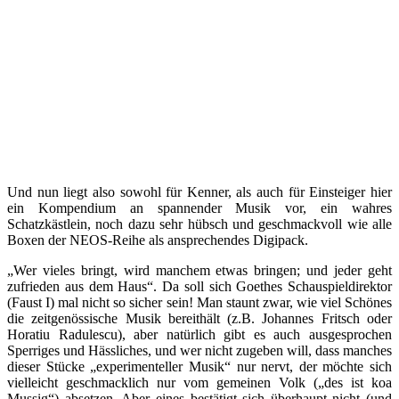
Und nun liegt also sowohl für Kenner, als auch für Einsteiger hier
ein Kompendium an spannender Musik vor, ein wahres
Schatzkästlein, noch dazu sehr hübsch und geschmackvoll wie alle
Boxen der NEOS-Reihe als ansprechendes Digipack.
„Wer vieles bringt, wird manchem etwas bringen; und jeder geht
zufrieden aus dem Haus“. Da soll sich Goethes Schauspieldirektor
(Faust I) mal nicht so sicher sein! Man staunt zwar, wie viel Schönes
die zeitgenössische Musik bereithält (z.B. Johannes Fritsch oder
Horatiu Radulescu), aber natürlich gibt es auch ausgesprochen
Sperriges und Hässliches, und wer nicht zugeben will, dass manches
dieser Stücke „experimenteller Musik“ nur nervt, der möchte sich
vielleicht geschmacklich nur vom gemeinen Volk („des ist koa
Mussig“) absetzen. Aber eines bestätigt sich überhaupt nicht (und