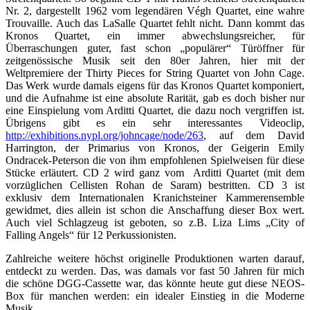
Nr. 2, dargestellt 1962 vom legendären Végh Quartet, eine wahre
Trouvaille. Auch das LaSalle Quartet fehlt nicht. Dann kommt das
Kronos Quartet, ein immer abwechslungsreicher, für
Überraschungen guter, fast schon „populärer“ Türöffner für
zeitgenössische Musik seit den 80er Jahren, hier mit der
Weltpremiere der Thirty Pieces for String Quartet von John Cage.
Das Werk wurde damals eigens für das Kronos Quartet komponiert,
und die Aufnahme ist eine absolute Rarität, gab es doch bisher nur
eine Einspielung vom Arditti Quartet, die dazu noch vergriffen ist.
Übrigens gibt es ein sehr interessantes Videoclip,
http://exhibitions.nypl.org/johncage/node/263
, auf dem David
Harrington, der Primarius von Kronos, der Geigerin Emily
Ondracek-Peterson die von ihm empfohlenen Spielweisen für diese
Stücke erläutert. CD 2 wird ganz vom Arditti Quartet (mit dem
vorzüglichen Cellisten Rohan de Saram) bestritten. CD 3 ist
exklusiv dem Internationalen Kranichsteiner Kammerensemble
gewidmet, dies allein ist schon die Anschaffung dieser Box wert.
Auch viel Schlagzeug ist geboten, so z.B. Liza Lims „City of
Falling Angels“ für 12 Perkussionisten.
Zahlreiche weitere höchst originelle Produktionen warten darauf,
entdeckt zu werden. Das, was damals vor fast 50 Jahren für mich
die schöne DGG-Cassette war, das könnte heute gut diese NEOS-
Box für manchen werden: ein idealer Einstieg in die Moderne
Musik.