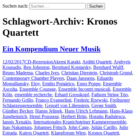
Suchen nach:
Schlagwort-Archiv: Kronos
Quartett
Ein Kompendium Neuer Musik
12/02/2017
CD-Rezension
Akemi Karaki
,
Arditti Quartett
,
Arghyris
Kounadis
,
Ben Johnston
,
Bernhard Kontarsky
,
Bernhard Wulff
,
Bruno Maderna
,
Charles Ives
,
Christian Dierstein
,
Christoph Grund
,
Contemporary Chamber Players
,
Daan Janssens
,
Eduardo
Moguillansky
,
Eloy
,
Emilio Pomàrico
,
Enno Poppe
,
Ensemble
Ascolta
,
Ensemble Courage
,
Ensemble Incontri musicali
,
Ensemble
Köln
,
ensemble recherche
,
Erhard Grosskopf
,
Fathom String Trio
,
Fernando Grillo
,
Franco Evangelisti
,
Frederic Rzewski
,
Freiburger
Schlagzeugensemble
,
Genoël von Lilienstern
,
Gregg Smith
,
Günther Becker
,
Hanns Jelinek
,
Hans Ulrich Lehmann
,
Hans-Klaus
Jungheinrich
,
Henri Pousseur
,
Herbert Brün
,
Horatiu Radulescu
,
Iannis Xenakis
,
Internationales Kranichsteiner Kammerensemble
,
Isao Nakamura
,
Johannes Fritsch
,
John Cage
,
Julián Carillo
,
Julio
Estrada
,
Kairos Quartett
,
Klangforum Wien
,
Kronos Quartett
,