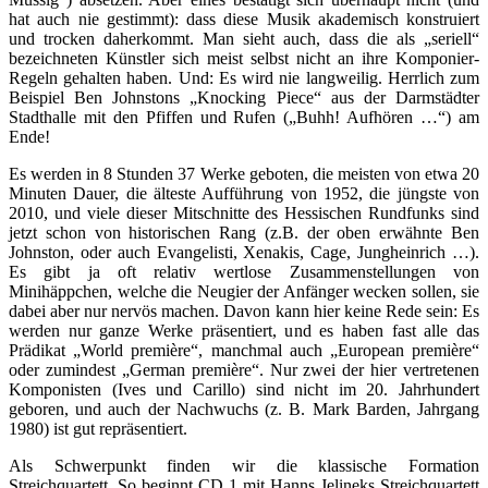
hat auch nie gestimmt): dass diese Musik akademisch konstruiert
und trocken daherkommt. Man sieht auch, dass die als „seriell“
bezeichneten Künstler sich meist selbst nicht an ihre Komponier-
Regeln gehalten haben. Und: Es wird nie langweilig. Herrlich zum
Beispiel Ben Johnstons „Knocking Piece“ aus der Darmstädter
Stadthalle mit den Pfiffen und Rufen („Buhh! Aufhören …“) am
Ende!
Es werden in 8 Stunden 37 Werke geboten, die meisten von etwa 20
Minuten Dauer, die älteste Aufführung von 1952, die jüngste von
2010, und viele dieser Mitschnitte des Hessischen Rundfunks sind
jetzt schon von historischen Rang (z.B. der oben erwähnte Ben
Johnston, oder auch Evangelisti, Xenakis, Cage, Jungheinrich …).
Es gibt ja oft relativ wertlose Zusammenstellungen von
Minihäppchen, welche die Neugier der Anfänger wecken sollen, sie
dabei aber nur nervös machen. Davon kann hier keine Rede sein: Es
werden nur ganze Werke präsentiert, und es haben fast alle das
Prädikat „World première“, manchmal auch „European première“
oder zumindest „German première“. Nur zwei der hier vertretenen
Komponisten (Ives und Carillo) sind nicht im 20. Jahrhundert
geboren, und auch der Nachwuchs (z. B. Mark Barden, Jahrgang
1980) ist gut repräsentiert.
Als Schwerpunkt finden wir die klassische Formation
Streichquartett. So beginnt CD 1 mit Hanns Jelineks Streichquartett