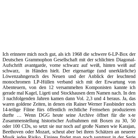
Ich erinnere mich noch gut, als ich 1968 die schwere 6-LP-Box der
Deutschen Grammophon Gesellschaft mit der schlichten Diagonal-
Aufschrift avantgarde, vorne schwarz auf weiß, hinten weiß auf
schwarz, in Händen hielt. Der eigenartige (und unerklärliche)
Löwenzahngeruch des Neuen und der Anblick der leuchtend
monochromen LP-Hüllen verband sich mit der Erwartung von
Abenteuern, von den 12 versammelten Komponisten kannte ich
gerade mal Kagel, Ligeti und Stockhausen dem Namen nach. In den
3 nachfolgenden Jahren kamen dann Vol. 2,3 und 4 heraus. Ja, das
waren goldene Zeiten, in denen ein Rainer Werner Fassbinder noch
14-teilige Filme fürs öffentlich rechtliche Fernsehen produzieren
durfte … Wenn DGG heute seine Archive öffnet für die x-te
Zusammenstellung historischer Aufnahmen mit Boxen zu 30, 50
oder 100 CDs, so setzt sie nur noch auf große Namen wie Karajan,
Beethoven oder Mozart, scheut aber bei ihren Schätzen an neuerer
Musik jedes Risiko. Einiges findet man noch verstreut in der Serie