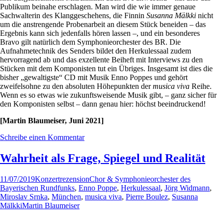
Publikum beinahe erschlagen. Man wird die wie immer genaue
Sachwalterin des Klanggeschehens, die Finnin
Susanna Mälkki
nicht
um die anstrengende Probenarbeit an diesem Stück beneiden – das
Ergebnis kann sich jedenfalls hören lassen –, und ein besonderes
Bravo gilt natürlich dem Symphonieorchester des BR. Die
Aufnahmetechnik des Senders bildet den Herkulessaal zudem
hervorragend ab und das exzellente Beiheft mit Interviews zu den
Stücken mit dem Komponisten tut ein Übriges. Insgesamt ist dies die
bisher „gewaltigste“ CD mit Musik Enno Poppes und gehört
zweifelsohne zu den absoluten Höhepunkten der
musica viva
Reihe.
Wenn es so etwas wie zukunftsweisende Musik gibt, – ganz sicher für
den Komponisten selbst – dann genau hier: höchst beeindruckend!
[Martin Blaumeiser, Juni 2021]
Schreibe einen Kommentar
Wahrheit als Frage, Spiegel und Realität
11/07/2019
Konzertrezension
Chor & Symphonieorchester des
Bayerischen Rundfunks
,
Enno Poppe
,
Herkulessaal
,
Jörg Widmann
,
Miroslav Srnka
,
München
,
musica viva
,
Pierre Boulez
,
Susanna
Mälkki
Martin Blaumeiser