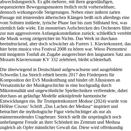
abwechslungsreich. Es gibt mehrere, mit ihren gegenläufigen,
sequenzierten Bewegungsmustern freilich recht vorhersehbare,
dennoch wirkungsvolle Steigerungen. Neben einer äußerst zarten
Passage mit irisierenden ätherischen Klängen beißt sich allerdings eine
vom Solisten initiierte, lyrische Phase fast bis zum Stillstand fest, was
ziemlich fade wirkt. Ein monströses Aufschrecken des Orchesters führt
zur nun aggressiveren Anfangskonstellation zurück; schließlich verebbt
die Musik wenig zielgerichtet im Nichts. Das Werk ist durchaus
beeindruckend, aber doch schwächer als Furrers 1. Klavierkonzert, das
hier beim musica viva Festival 2008 zu hören war. Wieso Piemontesi
mit innigstem Tonfall als Zugabe ausgerechnet den langsamen Satz aus
Mozarts Klaviersonate KV 332 zelebriert, bleibt schleierhaft.
Die überwiegend in Deutschland aufgewachsene und ausgebildete
Schwedin Lisa Streich erhielt bereits 2017 den Förderpreis für
Komposition der EvS Musikstiftung und bindet oft Allusionen an
Versatzstücke der Musikgeschichte in eine hochgradig durch
Mikrotonalität und ungewöhnliche Spieltechniken verfremdete, dabei
durchaus an geläufige Modelle anknüpfende harmonische
Entwicklungen ein. Ihr Trompetenkonzert
Meduse
(2024) wurde von
Hélène Cixous’ Schrift „Das Lachen der Medusa“ inspiriert und
betrachtet die mythologische Figur vielschichtiger als nur als
männermordendes Ungeheuer. Streich stellt die ursprünglich noch
unbefangene Freude an ihrer Schönheit ins Zentrum und Medusa
zugleich als Opfer männlicher Gewalt dar. Diese wird offenkundig