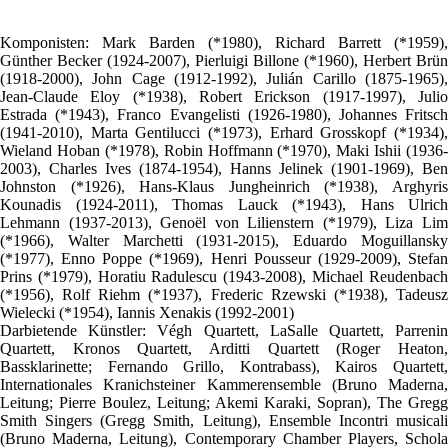
Komponisten: Mark Barden (*1980), Richard Barrett (*1959),
Günther Becker (1924-2007), Pierluigi Billone (*1960), Herbert Brün
(1918-2000), John Cage (1912-1992), Julián Carillo (1875-1965),
Jean-Claude Eloy (*1938), Robert Erickson (1917-1997), Julio
Estrada (*1943), Franco Evangelisti (1926-1980), Johannes Fritsch
(1941-2010), Marta Gentilucci (*1973), Erhard Grosskopf (*1934),
Wieland Hoban (*1978), Robin Hoffmann (*1970), Maki Ishii (1936-
2003), Charles Ives (1874-1954), Hanns Jelinek (1901-1969), Ben
Johnston (*1926), Hans-Klaus Jungheinrich (*1938), Arghyris
Kounadis (1924-2011), Thomas Lauck (*1943), Hans Ulrich
Lehmann (1937-2013), Genoël von Lilienstern (*1979), Liza Lim
(*1966), Walter Marchetti (1931-2015), Eduardo Moguillansky
(*1977), Enno Poppe (*1969), Henri Pousseur (1929-2009), Stefan
Prins (*1979), Horatiu Radulescu (1943-2008), Michael Reudenbach
(*1956), Rolf Riehm (*1937), Frederic Rzewski (*1938), Tadeusz
Wielecki (*1954), Iannis Xenakis (1992-2001)
Darbietende Künstler: Végh Quartett, LaSalle Quartett, Parrenin
Quartett, Kronos Quartett, Arditti Quartett (Roger Heaton,
Bassklarinette; Fernando Grillo, Kontrabass), Kairos Quartett,
Internationales Kranichsteiner Kammerensemble (Bruno Maderna,
Leitung; Pierre Boulez, Leitung; Akemi Karaki, Sopran), The Gregg
Smith Singers (Gregg Smith, Leitung), Ensemble Incontri musicali
(Bruno Maderna, Leitung), Contemporary Chamber Players, Schola