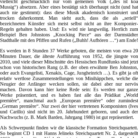
vielleicht geschmacklich nur vom gemeinen Volk („des ist koa
Mussig“) absetzen. Aber eines bestätigt sich überhaupt nicht (und hat
auch nie gestimmt): dass diese Musik akademisch konstruiert und
trocken daherkommt. Man sieht auch, dass die als „seriell“
bezeichneten Künstler sich meist selbst nicht an ihre Komponier-
Regeln gehalten haben. Und: Es wird nie langweilig. Herrlich zum
Beispiel Ben Johnstons „Knocking Piece“ aus der Darmstädter
Stadthalle mit den Pfiffen und Rufen („Buhh! Aufhören …“) am Ende!
Es werden in 8 Stunden 37 Werke geboten, die meisten von etwa 20
Minuten Dauer, die älteste Aufführung von 1952, die jüngste von
2010, und viele dieser Mitschnitte des Hessischen Rundfunks sind jetzt
schon von historischen Rang (z.B. der oben erwähnte Ben Johnston,
oder auch Evangelisti, Xenakis, Cage, Jungheinrich …). Es gibt ja oft
relativ wertlose Zusammenstellungen von Minihäppchen, welche die
Neugier der Anfänger wecken sollen, sie dabei aber nur nervös
machen. Davon kann hier keine Rede sein: Es werden nur ganze
Werke präsentiert, und es haben fast alle das Prädikat „World
première“, manchmal auch „European première“ oder zumindest
„German première“. Nur zwei der hier vertretenen Komponisten (Ives
und Carillo) sind nicht im 20. Jahrhundert geboren, und auch der
Nachwuchs (z. B. Mark Barden, Jahrgang 1980) ist gut repräsentiert.
Als Schwerpunkt finden wir die klassische Formation Streichquartett.
So beginnt CD 1 mit Hanns Jelineks Streichquartett Nr. 2, dargestellt