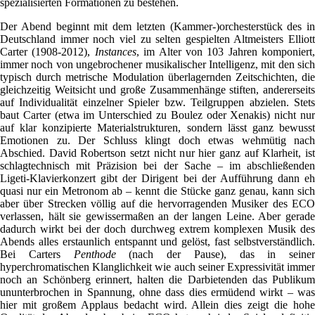
spezialisierten Formationen zu bestehen.
Der Abend beginnt mit dem letzten (Kammer-)orchesterstück des in
Deutschland immer noch viel zu selten gespielten Altmeisters Elliott
Carter (1908-2012),
Instances
, im Alter von 103 Jahren komponiert,
immer noch von ungebrochener musikalischer Intelligenz, mit den sich
typisch durch metrische Modulation überlagernden Zeitschichten, die
gleichzeitig Weitsicht und große Zusammenhänge stiften, andererseits
auf Individualität einzelner Spieler bzw. Teilgruppen abzielen. Stets
baut Carter (etwa im Unterschied zu Boulez oder Xenakis) nicht nur
auf klar konzipierte Materialstrukturen, sondern lässt ganz bewusst
Emotionen zu. Der Schluss klingt doch etwas wehmütig nach
Abschied. David Robertson setzt nicht nur hier ganz auf Klarheit, ist
schlagtechnisch mit Präzision bei der Sache – im abschließenden
Ligeti-Klavierkonzert gibt der Dirigent bei der Aufführung dann eh
quasi nur ein Metronom ab – kennt die Stücke ganz genau, kann sich
aber über Strecken völlig auf die hervorragenden Musiker des ECO
verlassen, hält sie gewissermaßen an der langen Leine. Aber gerade
dadurch wirkt bei der doch durchweg extrem komplexen Musik des
Abends alles erstaunlich entspannt und gelöst, fast selbstverständlich.
Bei Carters
Penthode
(nach der Pause), das in seiner
hyperchromatischen Klanglichkeit wie auch seiner Expressivität immer
noch an Schönberg erinnert, halten die Darbietenden das Publikum
ununterbrochen in Spannung, ohne dass dies ermüdend wirkt – was
hier mit großem Applaus bedacht wird. Allein dies zeigt die hohe