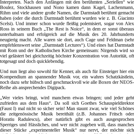
Interpreten. Nach den Anfängen mit den berühmten „Seriellen“ wie
Boulez, Stockhausen und Nono kamen dann Kagel, Lachenmann,
Rihm und viele andere große Namen, die Darmstadt berühmt gemacht
haben (oder die durch Darmstadt berühmt wurden wie z. B. Giacinto
Scelsi). Und immer schon wurde fleißig polemisiert, sogar von Alex
Ross in seinem Buch „The Rest is Noice“, in dem er sonst überaus
unterhaltsam und erfolgreich auf die Musik des 20. Jahrhunderts
neugierig macht. Alle waren sie dort, auch Cage und Feldman (sehr
empfehlenswert seine „Darmstadt Lectures“). Und eines hat Darmstadt
mit Rom und der Katholischen Kirche gemeinsam: Nirgends wird so
viel gelästert bei gleichzeitig höchster Konzentration von Autorität, oft
totgesagt und doch quicklebendig.
Und nun liegt also sowohl für Kenner, als auch für Einsteiger hier ein
Kompendium an spannender Musik vor, ein wahres Schatzkästlein,
noch dazu sehr hübsch und geschmackvoll wie alle Boxen der NEOS-
Reihe als ansprechendes Digipack.
„Wer vieles bringt, wird manchem etwas bringen; und jeder geht
zufrieden aus dem Haus“. Da soll sich Goethes Schauspieldirektor
(Faust I) mal nicht so sicher sein! Man staunt zwar, wie viel Schönes
die zeitgenössische Musik bereithält (z.B. Johannes Fritsch oder
Horatiu Radulescu), aber natürlich gibt es auch ausgesprochen
Sperriges und Hässliches, und wer nicht zugeben will, dass manches
dieser Stücke „experimenteller Musik“ nur nervt, der möchte sich