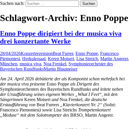
Suchen nach:
Schlagwort-Archiv: Enno Poppe
Enno Poppe dirigiert bei der musica viva
drei konzertante Werke
28/04/2026
Konzertrezension
Beat Furrer
,
Enno Poppe
,
Francesco
Piemontesi
,
Herkulessaal
,
Keren Motseri
,
Lisa Streich
,
Martin Angerer
,
München
,
musica viva
,
Noa Frenkel
,
Symphonieorchester des
Bayerischen Rundfunks
Martin Blaumeiser
Am 24. April 2026 debütierte der als Komponist schon mehrfach bei
der musica viva präsente
Enno Poppe
als Dirigent des
Symphonieorchesters des Bayerischen Rundfunks
und leitete neben
der Uraufführung seines eigenen Werkes „What I Feel“, mit den
Sängerinnen
Keren Motseri
und
Noa Frenkel,
die deutsche
Erstaufführung von
Beat Furrers
„Klavierkonzert Nr. 2“
(Solist:
Francesco Piemontesi
) sowie
Lisa Streichs
Trompetenkonzert
„Meduse“ mit dem Solotrompeter des
BRSO
,
Martin Angerer
.