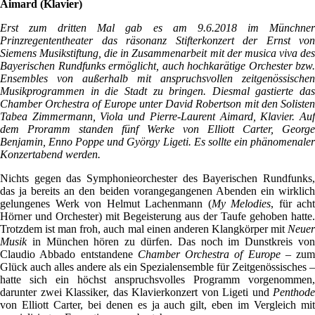
Aimard (Klavier)
Erst zum dritten Mal gab es am 9.6.2018 im Münchner
Prinzregententheater das räsonanz Stifterkonzert der Ernst von
Siemens Musikstiftung, die in Zusammenarbeit mit der musica viva des
Bayerischen Rundfunks ermöglicht, auch hochkarätige Orchester bzw.
Ensembles von außerhalb mit anspruchsvollen zeitgenössischen
Musikprogrammen in die Stadt zu bringen. Diesmal gastierte das
Chamber Orchestra of Europe unter David Robertson mit den Solisten
Tabea Zimmermann, Viola und Pierre-Laurent Aimard, Klavier. Auf
dem Proramm standen fünf Werke von Elliott Carter, George
Benjamin, Enno Poppe und György Ligeti. Es sollte ein phänomenaler
Konzertabend werden.
Nichts gegen das Symphonieorchester des Bayerischen Rundfunks,
das ja bereits an den beiden vorangegangenen Abenden ein wirklich
gelungenes Werk von Helmut Lachenmann (
My Melodies
, für acht
Hörner und Orchester) mit Begeisterung aus der Taufe gehoben hatte.
Trotzdem ist man froh, auch mal einen anderen Klangkörper mit
Neuer
Musik
in München hören zu dürfen. Das noch im Dunstkreis vo
Claudio Abbado entstandene
Chamber Orchestra of Europe
– zum
Glück auch alles andere als ein Spezialensemble für Zeitgenössisches –
hatte sich ein höchst anspruchsvolles Programm vorgenommen,
darunter zwei Klassiker, das Klavierkonzert von Ligeti und
Penthode
von Elliott Carter, bei denen es ja auch gilt, eben im Vergleich mit