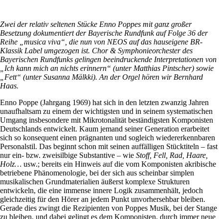
Zwei der relativ seltenen Stücke Enno Poppes mit ganz großer
Besetzung dokumentiert der Bayerische Rundfunk auf Folge 36 der
Reihe „musica viva“, die nun von NEOS auf das hauseigene BR-
Klassik Label umgezogen ist. Chor & Symphonieorchester des
Bayerischen Rundfunks gelingen beeindruckende Interpretationen von
„Ich kann mich an nichts erinnern“ (unter Matthias Pintscher) sowie
„Fett“ (unter Susanna Mälkki). An der Orgel hören wir Bernhard
Haas.
Enno Poppe (Jahrgang 1969) hat sich in den letzten zwanzig Jahren
unaufhaltsam zu einem der wichtigsten und in seinem systematischen
Umgang insbesondere mit Mikrotonalität beständigsten Komponisten
Deutschlands entwickelt. Kaum jemand seiner Generation erarbeitet
sich so konsequent einen prägnanten und sogleich wiedererkennbaren
Personalstil. Das beginnt schon mit seinen auffälligen Stücktiteln – fast
nur ein- bzw. zweisilbige Substantive – wie
Stoff, Fell, Rad, Haare,
Holz…
usw.; bereits ein Hinweis auf die vom Komponisten akribische
betriebene Phänomenologie, bei der sich aus scheinbar simplen
musikalischen Grundmaterialien äußerst komplexe Strukturen
entwickeln, die eine immense innere Logik zusammenhält, jedoch
gleichzeitig für den Hörer an jedem Punkt unvorhersehbar bleiben.
Gerade dies zwingt die Rezipienten von Poppes Musik, bei der Stange
zu bleiben, und dabei gelingt es dem Komponisten, durch immer neue