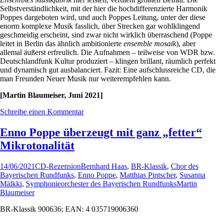
Selbstverständlichkeit, mit der hier die hochdifferenzierte Harmonik
Poppes dargeboten wird, und auch Poppes Leitung, unter der diese
enorm komplexe Musik fasslich, über Strecken gar wohlklingend
geschmeidig erscheint, sind zwar nicht wirklich überraschend (Poppe
leitet in Berlin das ähnlich ambitionierte
ensemble mosaik
), aber
allemal äußerst erfreulich. Die Aufnahmen – teilweise von WDR bzw.
Deutschlandfunk Kultur produziert – klingen brillant, räumlich perfekt
und dynamisch gut ausbalanciert. Fazit: Eine aufschlussreiche CD, die
man Freunden Neuer Musik nur weiterempfehlen kann.
[Martin Blaumeiser, Juni 2021]
Schreibe einen Kommentar
Enno Poppe überzeugt mit ganz „fetter“
Mikrotonalität
14/06/2021
CD-Rezension
Bernhard Haas
,
BR-Klassik
,
Chor des
Bayerischen Rundfunks
,
Enno Poppe
,
Matthias Pintscher
,
Susanna
Mälkki
,
Symphonieorchester des Bayerischen Rundfunks
Martin
Blaumeiser
BR-Klassik 900636; EAN: 4 035719006360