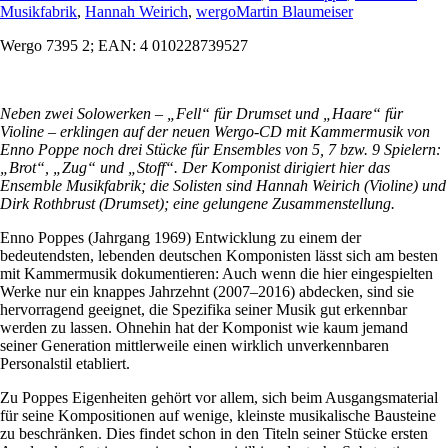
Musikfabrik
,
Hannah Weirich
,
wergo
Martin Blaumeiser
Wergo 7395 2; EAN: 4 010228739527
Neben zwei Solowerken – „Fell“ für Drumset und „Haare“ für
Violine – erklingen auf der neuen Wergo-CD mit Kammermusik von
Enno Poppe noch drei Stücke für Ensembles von 5, 7 bzw. 9 Spielern:
„Brot“, „Zug“ und „Stoff“. Der Komponist dirigiert hier das
Ensemble Musikfabrik; die Solisten sind Hannah Weirich (Violine) und
Dirk Rothbrust (Drumset); eine gelungene Zusammenstellung.
Enno Poppes (Jahrgang 1969) Entwicklung zu einem der
bedeutendsten, lebenden deutschen Komponisten lässt sich am besten
mit Kammermusik dokumentieren: Auch wenn die hier eingespielten
Werke nur ein knappes Jahrzehnt (2007–2016) abdecken, sind sie
hervorragend geeignet, die Spezifika seiner Musik gut erkennbar
werden zu lassen. Ohnehin hat der Komponist wie kaum jemand
seiner Generation mittlerweile einen wirklich unverkennbaren
Personalstil etabliert.
Zu Poppes Eigenheiten gehört vor allem, sich beim Ausgangsmaterial
für seine Kompositionen auf wenige, kleinste musikalische Bausteine
zu beschränken. Dies findet schon in den Titeln seiner Stücke ersten