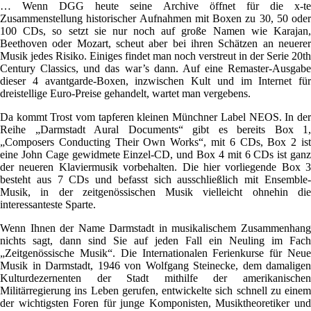
… Wenn DGG heute seine Archive öffnet für die x-te
Zusammenstellung historischer Aufnahmen mit Boxen zu 30, 50 oder
100 CDs, so setzt sie nur noch auf große Namen wie Karajan,
Beethoven oder Mozart, scheut aber bei ihren Schätzen an neuerer
Musik jedes Risiko. Einiges findet man noch verstreut in der Serie 20th
Century Classics, und das war’s dann. Auf eine Remaster-Ausgabe
dieser 4 avantgarde-Boxen, inzwischen Kult und im Internet für
dreistellige Euro-Preise gehandelt, wartet man vergebens.
Da kommt Trost vom tapferen kleinen Münchner Label NEOS. In der
Reihe „Darmstadt Aural Documents“ gibt es bereits Box 1,
„Composers Conducting Their Own Works“, mit 6 CDs, Box 2 ist
eine John Cage gewidmete Einzel-CD, und Box 4 mit 6 CDs ist ganz
der neueren Klaviermusik vorbehalten. Die hier vorliegende Box 3
besteht aus 7 CDs und befasst sich ausschließlich mit Ensemble-
Musik, in der zeitgenössischen Musik vielleicht ohnehin die
interessanteste Sparte.
Wenn Ihnen der Name Darmstadt in musikalischem Zusammenhang
nichts sagt, dann sind Sie auf jeden Fall ein Neuling im Fach
„Zeitgenössische Musik“. Die Internationalen Ferienkurse für Neue
Musik in Darmstadt, 1946 von Wolfgang Steinecke, dem damaligen
Kulturdezernenten der Stadt mithilfe der amerikanischen
Militärregierung ins Leben gerufen, entwickelte sich schnell zu einem
der wichtigsten Foren für junge Komponisten, Musiktheoretiker und