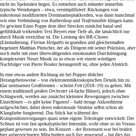
nicht im Spektralen liegen. Es entstehen auch mitunter immerhin
typische Wendungen – etwa, versimplifiziert: Rückungen von
mikrotonal modifizierten Dominantseptakkorden, was dann manchmal
wie eine Verbindung von Barbershop und
Teufelsmühle
klingen kann.
So gewinnt Enno Poppe dem über Strecken zunächst banal und
gefühlskalt wirkenden Text Beyers eine Tiefe ab, die tatsächlich nur
durch Musik erreichbar ist. Die Leistung des BR-Chores
(Einstudierung:
Florian Helgath
) ist grandios und gleichermaßen
begeistert Matthias Pintscher, der als Dirigent mit seiner Präzision, aber
noch mehr mit einer überwältigenden emotionalen Durchdringung
komplexester Neuer Musik zu so etwas wie einem würdigen
Nachfolger von Pierre Boulez herangereift ist, ohne jeden Abstrich.
In eine etwas andere Richtung als bei Poppes üblicher
Herangehensweise – von elektronenmikroskopischen Details hin zu
klar umrissenen Großformen – scheint
Fett
(2018–19) zu gehen: Mit
einem traditionell
großen Orchester
(4-fache Bläser), jedoch ohne
Schlagwerk, werden aus zunächst kleinsten Bewegungen zwischen
Einzeltönen – es gibt keine Figuren! – bald riesige Akkordtürme
aufgeschichtet, dabei deren mikrotonale Struktur selbst schon als
Klangfarbe fungierend. Das Stück hat während des
Kompositionsvorganges quasi seine eigene Teleologie entwickelt: Der
Schluss ist von fast apokalyptischer Intensität, wohl ohne so im Voraus
geplant gewesen zu sein. Im Konzert – der Rezensent war bei beiden
hier aufgezeichneten Mitschnitten auch live anwesend – hat dies das