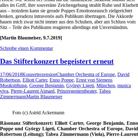
alles im Griff, ihre souveräne Zeichengebung strahlt Ruhe und Klarheit
aus – trotzdem kann sie gerade Poppes Emotionsrausch zielgerichtet
lenken, geradezu intravenös aufs Publikum übertragen. Die Akkorde
hauen mich zwar nicht immer aus den Schuhen, aber am Schluss vom
Sitz – Teile des Publikums reagieren allerdings mit Unverständnis
.
[Martin Blaumeiser, 9.7.2019]
Schreibe einen Kommentar
Das Stifterkonzert begeistert erneut
17/06/2018
Konzertrezension
Chamber Orchestra of Europe
,
David
Robertson
,
Elliott Carter
,
Enno Poppe
,
Ernst von Siemens
Musikstiftung
,
George Benjamin
,
György Ligeti
,
München
,
musica
viva
,
Pierre-Laurent Aimard
,
Prinzregententheater
,
Tabea
Zimmermann
Martin Blaumeiser
Foto (c) Astrid Ackermann
Räsonanz Stifterkonzert: Elliott Carter, George Benjamin, Enno
Poppe und György Ligeti, Chamber Orchestra of Europe, David
Robertson (Leitung); Tabea Zimmermann (Viola), Pierre-Laurent