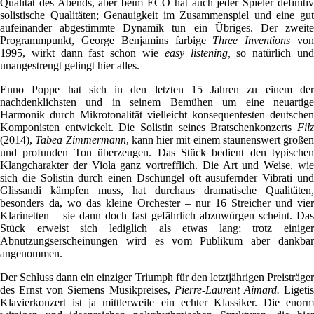
Qualität des Abends, aber beim ECO hat auch jeder Spieler definitiv
solistische Qualitäten; Genauigkeit im Zusammenspiel und eine gut
aufeinander abgestimmte Dynamik tun ein Übriges. Der zweite
Programmpunkt, George Benjamins farbige
Three Inventions
vo
1995, wirkt dann fast schon wie
easy listening,
so natürlich un
unangestrengt gelingt hier alles.
Enno Poppe hat sich in den letzten 15 Jahren zu einem der
nachdenklichsten und in seinem Bemühen um eine neuartige
Harmonik durch Mikrotonalität vielleicht konsequentesten deutschen
Komponisten entwickelt. Die Solistin seines Bratschenkonzerts
Filz
(2014),
Tabea Zimmermann
, kann hier mit einem staunenswert großen
und profunden Ton überzeugen. Das Stück bedient den typischen
Klangcharakter der Viola ganz vortrefflich. Die Art und Weise, wie
sich die Solistin durch einen Dschungel oft ausufernder Vibrati und
Glissandi kämpfen muss, hat durchaus dramatische Qualitäten,
besonders da, wo das kleine Orchester – nur 16 Streicher und vier
Klarinetten – sie dann doch fast gefährlich abzuwürgen scheint. Das
Stück erweist sich lediglich als etwas lang; trotz einiger
Abnutzungserscheinungen wird es vom Publikum aber dankbar
angenommen.
Der Schluss dann ein einziger Triumph für den letztjährigen Preisträger
des Ernst von Siemens Musikpreises,
Pierre-Laurent Aimard.
Ligeti
Klavierkonzert ist ja mittlerweile ein echter Klassiker. Die enorm