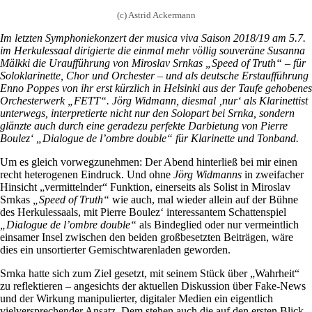
(c) Astrid Ackermann
Im letzten Symphoniekonzert der musica viva Saison 2018/19 am 5.7.
im Herkulessaal dirigierte die einmal mehr völlig souveräne Susanna
Mälkki die Uraufführung von Miroslav Srnkas „Speed of Truth“ – für
Soloklarinette, Chor und Orchester – und als deutsche Erstaufführung
Enno Poppes von ihr erst kürzlich in Helsinki aus der Taufe gehobenes
Orchesterwerk „FETT“. Jörg Widmann, diesmal ‚nur‘ als Klarinettist
unterwegs, interpretierte nicht nur den Solopart bei Srnka, sondern
glänzte auch durch eine geradezu perfekte Darbietung von Pierre
Boulez‘ „Dialogue de l’ombre double“ für Klarinette und Tonband.
Um es gleich vorwegzunehmen: Der Abend hinterließ bei mir einen
recht heterogenen Eindruck. Und ohne
Jörg Widmanns
in zweifacher
Hinsicht „vermittelnder“ Funktion, einerseits als Solist in Miroslav
Srnkas
„Speed of Truth“
wie auch, mal wieder allein auf der Bühne
des Herkulessaals, mit Pierre Boulez‘ interessantem Schattenspiel
„Dialogue de l’ombre double“
als Bindeglied oder nur vermeintlich
einsamer Insel zwischen den beiden großbesetzten Beiträgen, wäre
dies ein unsortierter Gemischtwarenladen geworden.
Srnka hatte sich zum Ziel gesetzt, mit seinem Stück über „Wahrheit“
zu reflektieren – angesichts der aktuellen Diskussion über Fake-News
und der Wirkung manipulierter, digitaler Medien ein eigentlich
vielversprechender Ansatz. Dem stehen auch die auf den ersten Blick