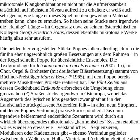
mikrotonale Klangkombinationen nicht nur die Aufmerksamkeit
tatsächlich auf höchstem Niveau aufrecht zu erhalten; er weiß auch
sehr genau, wie lange er dieses Spiel mit dem jeweiligen Material
treiben kann, ohne zu ermüden. So haben seine Stücke stets irgendwie
die „richtige“ Länge – im Gegensatz etwa zu seinem österreichischen
Kollegen
Georg Friedrich Haas
, dessen ebenfalls mikrotonale Werke
häufig allzu sehr ausufern.
Die beiden hier vorgestellten Stücke Poppes fallen allerdings durch die
für ihn eher ungewöhnlich großen Besetzungen aus dem Rahmen – in
der Regel schreibt Poppe für übersichtliche Ensembles. Die
Textgrundlage für
Ich kann mich an nichts erinnern
(2005–15), für
Chor, Orgel & Orchester (mit dreifacher Bläserbesetzung) stammt von
Büchner-Preisträger
Marcel Beyer
(*1965), mit dem Poppe bereits
mehrere Musiktheater-Projekte realisiert hat. Die
Fünf Zeilen
aus
dessen Gedichtband
Erdkunde
erforschen die Umgebung eines
grenznahen (?) Straßenstrichs irgendwo in Osteuropa, wobei das
Augenmerk des lyrischen Ichs geradezu zwanghaft auf in der
Landschaft zurückgelassene Autoreifen fällt – in allen neun Strophen,
mit denen Poppes Vertonung präzise korrespondiert. Das dann
irgendwie beklemmend endzeitliche Szenarium wird durch ein
wirklich überzeugendes mikrotonales „harmonisches“ System etabliert,
wo es wieder so etwas wie – verständliches – Sequenzieren,
Modulieren oder Kadenzieren gibt – ebenso Verbindungsglieder
zwischen den Welten von Halb-, Viertel- und Achteltönigkeit, die aber