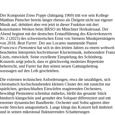
Der Komponist
Enno Poppe
(Jahrgang 1969) tritt wie sein Kollege
Matthias Pintscher bereits länger ebenso als Dirigent nicht nur eigener
Musik auf, debütiert aber erst jetzt in dieser Funktion mit drei
konzertanten Werken beim BRSO im Münchner Herkulessaal. Der
Abend beginnt mit der deutschen Erstaufführung des
Klavierkonzerts
Nr. 2
(2025) des schweizerischen Ernst von Siemens Musikpreisträgers
von 2018,
Beat Furrer
. Der aus Locarno stammende Pianist
Francesco Piemontesi
hat sich in den letzten Jahren zu einem weltweit
beachteten Interpreten hochvirtuoser Klaviermusik, insbesondere Franz
Liszts, entwickelt. Seine exzellente Einspielung des Schönberg-
Konzerts zeigt jedoch, dass er gleichwertig modernes Repertoire
beherrscht, und Furrer hat ihm seinen neuen Gattungsbeitrag
sozusagen auf den Leib geschrieben.
Die extremen technischen Anforderungen, etwa die unzähligen, sich
chromatisch hochschraubenden kleinen Cluster des mit zunächst nur
spärlichen, geräuschhaften Einwürfen reagierenden Orchesters,
bewältigt Piemontesi scheinbar mühelos, bleibt das gesamte Stück
hindurch klangschön und gestaltet den Solopart differenziert und mit
enormer dynamischer Bandbreite. Orchester und Solist agieren über
weite Strecken antagonistisch. Lange klingt das Konzert hell timbriert
und in seinen mikrotonal fluktuierenden Schattierungen