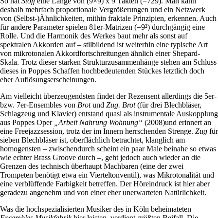
So hat
Stoff
eine Länge von (9×9) x 9 Takten (=729). Man kann
deshalb mehrfach proportionale Vergrößerungen und ein Netzwerk
von (Selbst-)Ähnlichkeiten, mithin fraktale Prinzipien, erkennen. Auch
für andere Parameter spielen 81er-Matrizen (=9²) durchgängig eine
Rolle. Und die Harmonik des Werkes baut mehr als sonst auf
spektralen Akkorden auf – stilbildend ist weiterhin eine typische Art
von mikrotonalen Akkordfortschreitungen ähnlich einer Shepard-
Skala. Trotz dieser starken Strukturzusammenhänge stehen am Schluss
dieses in Poppes Schaffen hochbedeutenden Stückes letztlich doch
eher Auflösungserscheinungen.
Am vielleicht überzeugendsten findet der Rezensent allerdings die 5er-
bzw. 7er-Ensembles von
Brot
und
Zug. Brot
(für drei Blechbläser,
Schlagzeug und Klavier) entstand quasi als instrumentale Auskopplung
aus Poppes Oper
„Arbeit Nahrung Wohnung“
(2008)und erinnert an
eine Freejazzsession, trotz der im Innern herrschenden Strenge.
Zug
für
sieben Blechbläser ist, oberflächlich betrachtet, klanglich am
homogensten – zwischendurch scheint ein paar Male beinahe so etwas
wie echter Brass Groove durch –, geht jedoch auch wieder an die
Grenzen des technisch überhaupt Machbaren (eine der zwei
Trompeten benötigt etwa ein Vierteltonventil), was Mikrotonalität und
eine verblüffende Farbigkeit betreffen. Der Höreindruck ist hier aber
geradezu angenehm und von einer eher unerwarteten Natürlichkeit.
Was die hochspezialisierten Musiker des in Köln beheimateten
Ensembles Musikfabrik
hier leisten, verdient größten Beifall. Die