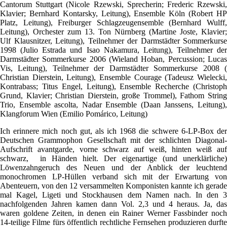
Cantorum Stuttgart (Nicole Rzewski, Sprecherin; Frederic Rzewski,
Klavier; Bernhard Kontarsky, Leitung), Ensemble Köln (Robert HP
Platz, Leitung), Freiburger Schlagzeugensemble (Bernhard Wulff,
Leitung), Orchester zum 13. Ton Nürnberg (Martine Joste, Klavier;
Ulf Klausnitzer, Leitung), Teilnehmer der Darmstädter Sommerkurse
1998 (Julio Estrada und Isao Nakamura, Leitung), Teilnehmer der
Darmstädter Sommerkurse 2006 (Wieland Hoban, Percussion; Lucas
Vis, Leitung), Teilnehmer der Darmstädter Sommerkurse 2008 (
Christian Dierstein, Leitung), Ensemble Courage (Tadeusz Wielecki,
Kontrabass; Titus Engel, Leitung), Ensemble Recherche (Christoph
Grund, Klavier; Christian Dierstein, große Trommel), Fathom String
Trio, Ensemble ascolta, Nadar Ensemble (Daan Janssens, Leitung),
Klangforum Wien (Emilio Pomárico, Leitung)
Ich erinnere mich noch gut, als ich 1968 die schwere 6-LP-Box der
Deutschen Grammophon Gesellschaft mit der schlichten Diagonal-
Aufschrift avantgarde, vorne schwarz auf weiß, hinten weiß auf
schwarz, in Händen hielt. Der eigenartige (und unerklärliche)
Löwenzahngeruch des Neuen und der Anblick der leuchtend
monochromen LP-Hüllen verband sich mit der Erwartung von
Abenteuern, von den 12 versammelten Komponisten kannte ich gerade
mal Kagel, Ligeti und Stockhausen dem Namen nach. In den 3
nachfolgenden Jahren kamen dann Vol. 2,3 und 4 heraus. Ja, das
waren goldene Zeiten, in denen ein Rainer Werner Fassbinder noch
14-teilige Filme fürs öffentlich rechtliche Fernsehen produzieren durfte