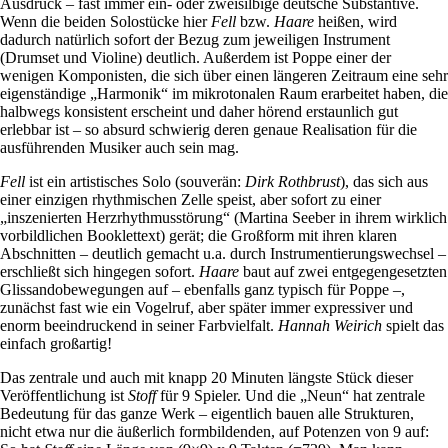
Ausdruck – fast immer ein- oder zweisilbige deutsche Substantive.
Wenn die beiden Solostücke hier
Fell
bzw.
Haare
heißen, wird
dadurch natürlich sofort der Bezug zum jeweiligen Instrument
(Drumset und Violine) deutlich. Außerdem ist Poppe einer der
wenigen Komponisten, die sich über einen längeren Zeitraum eine sehr
eigenständige „Harmonik“ im mikrotonalen Raum erarbeitet haben, die
halbwegs konsistent erscheint und daher hörend erstaunlich gut
erlebbar ist – so absurd schwierig deren genaue Realisation für die
ausführenden Musiker auch sein mag.
Fell
ist ein artistisches Solo (souverän:
Dirk Rothbrust
), das sich aus
einer einzigen rhythmischen Zelle speist, aber sofort zu einer
„inszenierten Herzrhythmusstörung“ (Martina Seeber in ihrem wirklich
vorbildlichen Booklettext) gerät; die Großform mit ihren klaren
Abschnitten – deutlich gemacht u.a. durch Instrumentierungswechsel –
erschließt sich hingegen sofort.
Haare
baut auf zwei entgegengesetzten
Glissandobewegungen auf – ebenfalls ganz typisch für Poppe –,
zunächst fast wie ein Vogelruf, aber später immer expressiver und
enorm beeindruckend in seiner Farbvielfalt.
Hannah Weirich
spielt das
einfach großartig!
Das zentrale und auch mit knapp 20 Minuten längste Stück dieser
Veröffentlichung ist
Stoff
für 9 Spieler. Und die „Neun“ hat zentrale
Bedeutung für das ganze Werk – eigentlich bauen alle Strukturen,
nicht etwa nur die äußerlich formbildenden, auf Potenzen von 9 auf: