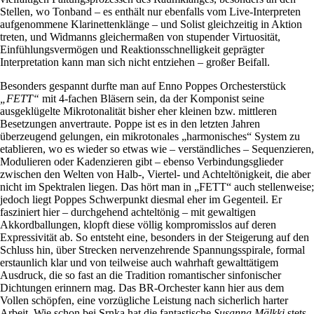
Stellen, wo Tonband – es enthält nur ebenfalls vom Live-Interpreten
aufgenommene Klarinettenklänge – und Solist gleichzeitig in Aktion
treten, und Widmanns gleichermaßen von stupender Virtuosität,
Einfühlungsvermögen und Reaktionsschnelligkeit geprägter
Interpretation kann man sich nicht entziehen – großer Beifall.
Besonders gespannt durfte man auf Enno Poppes Orchesterstück
„FETT“
mit 4-fachen Bläsern sein, da der Komponist seine
ausgeklügelte Mikrotonalität bisher eher kleinen bzw. mittleren
Besetzungen anvertraute. Poppe ist es in den letzten Jahren
überzeugend gelungen, ein mikrotonales „harmonisches“ System zu
etablieren, wo es wieder so etwas wie – verständliches – Sequenzieren,
Modulieren oder Kadenzieren gibt – ebenso Verbindungsglieder
zwischen den Welten von Halb-, Viertel- und Achteltönigkeit, die aber
nicht im Spektralen liegen. Das hört man in „FETT“ auch stellenweise;
jedoch liegt Poppes Schwerpunkt diesmal eher im Gegenteil. Er
fasziniert hier – durchgehend achteltönig – mit gewaltigen
Akkordballungen, klopft diese völlig kompromisslos auf deren
Expressivität ab. So entsteht eine, besonders in der Steigerung auf den
Schluss hin, über Strecken nervenzehrende Spannungsspirale, formal
erstaunlich klar und von teilweise auch wahrhaft gewalttätigem
Ausdruck, die so fast an die Tradition romantischer sinfonischer
Dichtungen erinnern mag. Das BR-Orchester kann hier aus dem
Vollen schöpfen, eine vorzügliche Leistung nach sicherlich harter
Arbeit. Wie schon bei Srnka hat die fantastische
Susanna Mälkki
stets