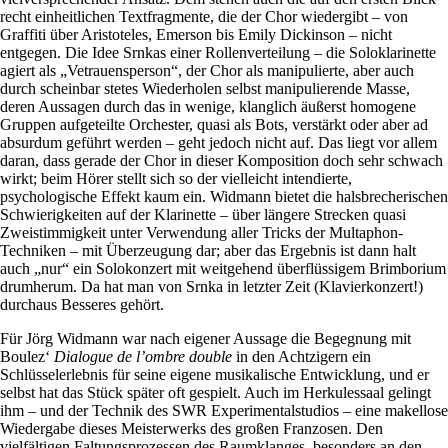
recht einheitlichen Textfragmente, die der Chor wiedergibt – von
Graffiti über Aristoteles, Emerson bis Emily Dickinson – nicht
entgegen. Die Idee Srnkas einer Rollenverteilung – die Soloklarinette
agiert als „Vetrauensperson“, der Chor als manipulierte, aber auch
durch scheinbar stetes Wiederholen selbst manipulierende Masse,
deren Aussagen durch das in wenige, klanglich äußerst homogene
Gruppen aufgeteilte Orchester, quasi als Bots, verstärkt oder aber ad
absurdum geführt werden – geht jedoch nicht auf. Das liegt vor allem
daran, dass gerade der Chor in dieser Komposition doch sehr schwach
wirkt; beim Hörer stellt sich so der vielleicht intendierte,
psychologische Effekt kaum ein. Widmann bietet die halsbrecherischen
Schwierigkeiten auf der Klarinette – über längere Strecken quasi
Zweistimmigkeit unter Verwendung aller Tricks der Multaphon-
Techniken – mit Überzeugung dar; aber das Ergebnis ist dann halt
auch „nur“ ein Solokonzert mit weitgehend überflüssigem Brimborium
drumherum. Da hat man von Srnka in letzter Zeit (Klavierkonzert!)
durchaus Besseres gehört.
Für Jörg Widmann war nach eigener Aussage die Begegnung mit
Boulez‘
Dialogue de l’ombre double
in den Achtzigern ein
Schlüsselerlebnis für seine eigene musikalische Entwicklung, und er
selbst hat das Stück später oft gespielt. Auch im Herkulessaal gelingt
ihm – und der Technik des SWR Experimentalstudios – eine makellose
Wiedergabe dieses Meisterwerks des großen Franzosen. Den
vielfältigen Faltungsprozessen des Raumklanges, besonders an den