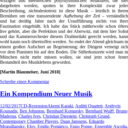
witzigen und ideenreichen polyrhythmischen Strukturen, die hier
dargeboten werden, spotten in ihrer Komplexität zwar jeder
Beschreibung, nichtsdestotrotz ist diese Musik – letztlich in ihrem
Bemühen um eine transzendente
Aufhebung der Zeit –
verständlich
und hat dreißig Jahre nach der Uraufführung nichts von ihrer
Faszination eingebüßt. Ich habe das Stück mittlerweile schon öfters
live gehört, aber die Perfektion und der Aberwitz, mit dem hier Solist
und das Kammerorchester diesem Drahtseilakt gerecht werden, kann
wohl kaum noch übertroffen werden. So endet der Abend gleichsam in
einem großen Aufschrei an Begeisterung; der Dirigent verneigt sich
vor dem Pianisten bis auf den Boden. Die Stifterkonzerte wird man in
München nicht mehr missen wollen, sie sind jetzt schon fester
Bestandteil des Musiklebens geworden.
[Martin Blaumeiser, Juni 2018]
Schreibe einen Kommentar
Ein Kompendium Neuer Musik
12/02/2017
CD-Rezension
Akemi Karaki
,
Arditti Quartett
,
Arghyris
Kounadis
,
Ben Johnston
,
Bernhard Kontarsky
,
Bernhard Wulff
,
Bruno
Maderna
,
Charles Ives
,
Christian Dierstein
,
Christoph Grund
,
Contemporary Chamber Players
,
Daan Janssens
,
Eduardo
Moguillansky
,
Eloy
,
Emilio Pomàrico
,
Enno Poppe
,
Ensemble Ascolta
,