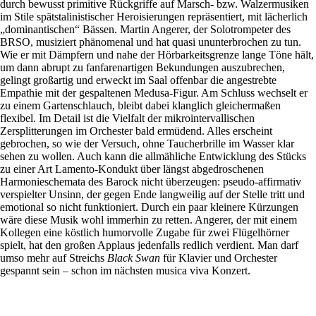
durch bewusst primitive Rückgriffe auf Marsch- bzw. Walzermusiken
im Stile spätstalinistischer Heroisierungen repräsentiert, mit lächerlich
„dominantischen“ Bässen. Martin Angerer, der Solotrompeter des
BRSO, musiziert phänomenal und hat quasi ununterbrochen zu tun.
Wie er mit Dämpfern und nahe der Hörbarkeitsgrenze lange Töne hält,
um dann abrupt zu fanfarenartigen Bekundungen auszubrechen,
gelingt großartig und erweckt im Saal offenbar die angestrebte
Empathie mit der gespaltenen Medusa-Figur. Am Schluss wechselt er
zu einem Gartenschlauch, bleibt dabei klanglich gleichermaßen
flexibel. Im Detail ist die Vielfalt der mikrointervallischen
Zersplitterungen im Orchester bald ermüdend. Alles erscheint
gebrochen, so wie der Versuch, ohne Taucherbrille im Wasser klar
sehen zu wollen. Auch kann die allmähliche Entwicklung des Stücks
zu einer Art Lamento-Kondukt über längst abgedroschenen
Harmonieschemata des Barock nicht überzeugen: pseudo-affirmativ
verspielter Unsinn, der gegen Ende langweilig auf der Stelle tritt und
emotional so nicht funktioniert. Durch ein paar kleinere Kürzungen
wäre diese Musik wohl immerhin zu retten. Angerer, der mit einem
Kollegen eine köstlich humorvolle Zugabe für zwei Flügelhörner
spielt, hat den großen Applaus jedenfalls redlich verdient. Man darf
umso mehr auf Streichs
Black Swan
für Klavier und Orchester
gespannt sein ‒ schon im nächsten musica viva Konzert.