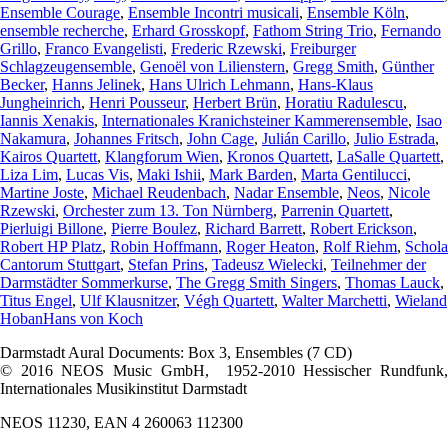
Ensemble Courage
,
Ensemble Incontri musicali
,
Ensemble Köln
,
ensemble recherche
,
Erhard Grosskopf
,
Fathom String Trio
,
Fernando
Grillo
,
Franco Evangelisti
,
Frederic Rzewski
,
Freiburger
Schlagzeugensemble
,
Genoël von Lilienstern
,
Gregg Smith
,
Günther
Becker
,
Hanns Jelinek
,
Hans Ulrich Lehmann
,
Hans-Klaus
Jungheinrich
,
Henri Pousseur
,
Herbert Brün
,
Horatiu Radulescu
,
Iannis Xenakis
,
Internationales Kranichsteiner Kammerensemble
,
Isao
Nakamura
,
Johannes Fritsch
,
John Cage
,
Julián Carillo
,
Julio Estrada
,
Kairos Quartett
,
Klangforum Wien
,
Kronos Quartett
,
LaSalle Quartett
,
Liza Lim
,
Lucas Vis
,
Maki Ishii
,
Mark Barden
,
Marta Gentilucci
,
Martine Joste
,
Michael Reudenbach
,
Nadar Ensemble
,
Neos
,
Nicole
Rzewski
,
Orchester zum 13. Ton Nürnberg
,
Parrenin Quartett
,
Pierluigi Billone
,
Pierre Boulez
,
Richard Barrett
,
Robert Erickson
,
Robert HP Platz
,
Robin Hoffmann
,
Roger Heaton
,
Rolf Riehm
,
Schola
Cantorum Stuttgart
,
Stefan Prins
,
Tadeusz Wielecki
,
Teilnehmer der
Darmstädter Sommerkurse
,
The Gregg Smith Singers
,
Thomas Lauck
,
Titus Engel
,
Ulf Klausnitzer
,
Végh Quartett
,
Walter Marchetti
,
Wieland
Hoban
Hans von Koch
Darmstadt Aural Documents: Box 3, Ensembles (7 CD)
© 2016 NEOS Music GmbH, 1952-2010 Hessischer Rundfunk,
Internationales Musikinstitut Darmstadt
NEOS 11230, EAN 4 260063 112300