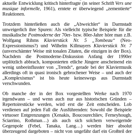
aktuelle Entwicklung kritisch hinterfragte (in seiner Schrift
Vers une
musique informelle
, 1961), erntete er überwiegend „zementierte“
Reaktionen.
Trotzdem hinterließen auch die „Abweichler“ in Darmstadt
unweigerlich ihre Spuren: Als vielleicht typische Beispiele für die
musikalische
Postmoderne
der 70er- bzw. 80er-Jahre höre man z.B.
Wolfgang Rihms
Klavierstück Nr. 5 „Tombeau“
(Neo-
Expressionismus?) und Wilhelm Killmayers
Klavierstück Nr. 7
(unverschämter Weise mit tonalen Zitaten, die einzigen in der Box).
Nachdem die Postmoderne-Diskussion Anfang der 1990er
urplötzlich abbrach, komponierten etliche Jüngere anscheinend ein
wenig unbeeinflusster von „Trends“, gerade bei der Klaviermusik
allerdings oft in quasi ironisch gebrochener Weise – und auch der
„Komplexismus“ ist bis heute keineswegs aus Darmstadt
verschwunden.
Ob manche der in der Box vorgestellten Werke nach 1970
irgendwann – und wenn auch nur aus historischen Gründen –
Repertoirestücke werden, wird erst die Zeit entscheiden. Lob
verdienen auf jeden Fall die Ausführenden: Sowohl die Beispiele
virtuoser Entgrenzungen (Xenakis, Boucourechliev, Ferneyhough,
Sciarrino, Rothman…) als auch sich solchem verweigernde
Gegenpole (Febel, Tanaka, Lang…) werden hier absolut
überzeugend dargeboten – nicht von ungefähr darf ein Großteil der