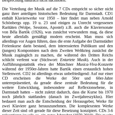
Besprechung natürlich nicht nachholen.
Die Verteilung der Musik auf die 7 CDs entspricht so sicher nicht
ganz ihrer anteiligen historischen Bedeutung für Darmstadt. CD1
enthält Klavierwerke vor 1950 – hier findet man neben Arnold
Schönbergs opp. 19 u. 23 und einigen zu Unrecht vergessenen
Raritäten (Wolpe, Sessions, Apostel) z.B. auch die Klaviersonate
von Béla Bartók (1926), was zunächst verwundern mag, da diese
heute allenfalls gemäßigt modern erscheint. Man muss sich
allerdings vor Augen führen, dass die erste Aufgabe der Darmstädter
Ferienkurse darin bestand, dem interessierten Publikum und den
(jungen) Komponisten nach dem Zweiten Weltkrieg zunächst die
Musik zugänglich zu machen, die während des Dritten Reichs
schlicht verfemt war (Stichwort:
Entartete Musik
). Auch in der
Aufführungsstatistik etwa der Münchner
Musica-Viva-
Konzerte
während der 1950er-Jahren hatte Bartók einen erstaunlich hohen
Stellenwert. CD2 ist allerdings etwas unbefriedigend: Auf nur einer
CD erscheinen die Werke der 50er und 60er-Jahre
unterrepräsentiert, da gerade diese zentrale Bedeutung für die
weitere Entwicklung, insbesondere auf Reflexionsebene, in
Darmstadt hatten – nicht zuletzt dadurch, dass die Kurse bis 1970
noch jährlich stattfanden (danach im Zweijahreszyklus). Hier
bedauert man auch die Entscheidung der Herausgeber, Werke für
zwei Klaviere ganz herauszunehmen. Die komplexesten Werke
dieser Zeit sind oft gerade für diese Besetzung konzipiert. CDs 3-6