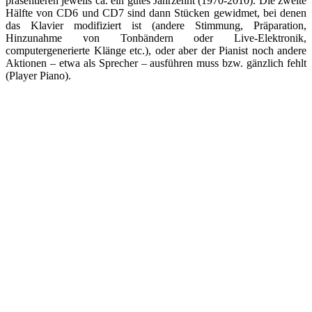
präsentieren jeweils ca. ein gutes Jahrzehnt (1970-2010). Die zweite
Hälfte von CD6 und CD7 sind dann Stücken gewidmet, bei denen
das Klavier modifiziert ist (andere Stimmung, Präparation,
Hinzunahme von Tonbändern oder Live-Elektronik,
computergenerierte Klänge etc.), oder aber der Pianist noch andere
Aktionen – etwa als Sprecher – ausführen muss bzw. gänzlich fehlt
(Player Piano).