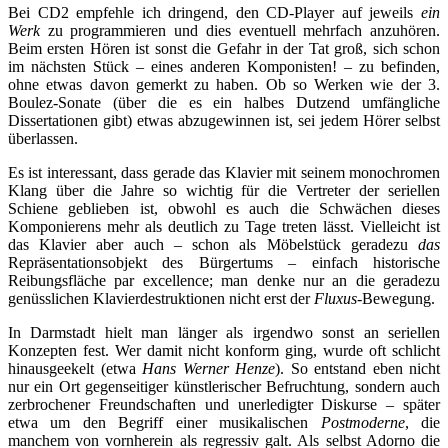
Bei CD2 empfehle ich dringend, den CD-Player auf jeweils
ein
Werk
zu programmieren und dies eventuell mehrfach anzuhören.
Beim ersten Hören ist sonst die Gefahr in der Tat groß, sich schon
im nächsten Stück – eines anderen Komponisten! – zu befinden,
ohne etwas davon gemerkt zu haben. Ob so Werken wie der 3.
Boulez-Sonate (über die es ein halbes Dutzend umfängliche
Dissertationen gibt) etwas abzugewinnen ist, sei jedem Hörer selbst
überlassen.
Es ist interessant, dass gerade das Klavier mit seinem monochromen
Klang über die Jahre so wichtig für die Vertreter der seriellen
Schiene geblieben ist, obwohl es auch die Schwächen dieses
Komponierens mehr als deutlich zu Tage treten lässt. Vielleicht ist
das Klavier aber auch – schon als Möbelstück geradezu
das
Repräsentationsobjekt des Bürgertums – einfach historische
Reibungsfläche par excellence; man denke nur an die geradezu
genüsslichen Klavierdestruktionen nicht erst der
Fluxus-
Bewegung.
In Darmstadt hielt man länger als irgendwo sonst an seriellen
Konzepten fest. Wer damit nicht konform ging, wurde oft schlicht
hinausgeekelt (etwa
Hans Werner Henze
). So entstand eben nicht
nur ein Ort gegenseitiger künstlerischer Befruchtung, sondern auch
zerbrochener Freundschaften und unerledigter Diskurse – später
etwa um den Begriff einer musikalischen
Postmoderne
, die
manchem von vornherein als regressiv galt. Als selbst Adorno die