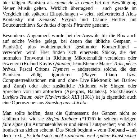
hier tätigen Pianisten als
creme de la creme
bei der Bewältigung
Neuer Musik gelten. Wirklich überragend – auch gerade im
Vergleich mit späteren Einspielungen – seien stellvertretend Alois
Kontarsky mit Xenakis‘
Evryali
und Claude Helffer mit
Boucourechlievs
Six études d’après Piranèse
genannt.
Besonderes Augenmerk wurde bei der Auswahl für die Box auch
auf solche Werke gelegt, bei denen das übliche Gespann –
Pianist(in) plus wohltemperiert gestimmter Konzertflügel –
verworfen wird. Hier finden sich einerseits Stücke, die den
normalen Tonvorrat in Richtung Mikrotonalität verändern oder
erweitern (Roland Kayns
Quanten,
Jean-Etienne Maries
Trois pièces
brêves
, Pascal Critons
Thymes
) – andererseits solche, die den
Pianisten völlig ignorieren (Player Piano bzw.
Computerrealisationen mit und ohne Live-Elektronik bei Barlow
und Zuraj) oder aber zusätzliche Aktionen wie Singen oder
Sprechen von ihm abfordern (Aperghis, Baltakas). Stockhausens
Luzifers Traum oder Klavierstück XIII
(1981) ist ja eigentlich auch
eine Opernszene: aus
Samstag aus »Licht«
.
Man sollte hoffen, dass die Quintessenz des Ganzen nicht so
schlimm ist, wie sie
Steffen Krebber
(*1976) in seinem witzigen
faire signe
(
für Automatenklavier und einen Lautsprecher
) von 2014
ironisch zu ziehen scheint. Das Stück beginnt – vom Tonband – mit
dem Text:
„Es lohnt sich nicht zuzuhören, weil spätere Kunst sicher