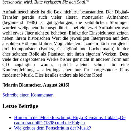
besser sein wird. Bitte verlassen Sie den Saal!“
Aufnahmetechnisch ist die Box nicht zu beanstanden. Der Digital-
Transfer gerade auch vieler älterer, monauraler Aufnahmen
(beginnend 1948) ist gut gelungen, die zeitüblichen Störungen
wurden weitgehend herausgefiltert – bei ein, zwei Aufnahmen war
wohl etwas Jitter nicht zu beheben. Einige der Einspielungen zeigen
neben ihrem historischen Wert die jeweiligen Interpreten auf dem
absoluten Höhepunkt ihrer Möglichkeiten – zudem hört man gleich
drei Komponisten (Boulez, Castiglioni und Lachenmann) in der
eher seltenen Rolle als Pianisten mit ihren eigenen Werken. Dass
viele der dargebotenen Werke bisher gar nicht in anderer Form auf
CD zugänglich waren, spricht alleine schon für eine
Kaufempfehlung – allerdings eher nur für hartgesottene Fans
moderner Musik. Dies ist alles andere als leichte Kost!
[Martin Blaumeiser, August 2016]
Schreibe einen Kommentar
Letzte Beiträge
Humor in der Musikforschung: Hugo Riemanns Traktat „De
cantu fractibili“ (1898) und die Folgen
Wie geht es dem Fortschritt in der Musik?