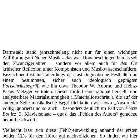
Darmstadt stand jahrzehntelang nicht nur für einen wichtigen
Aufführungsort Neuer Musik – das war Donaueschingen bereits seit
den Zwanzigerjahren – sondern vor allem auch für
den
Ort
kritischer Reflexion unter Komponisten und Musikwissenschaftlern.
Bezeichnend ist hier allerdings das fast dogmatische Festhalten an
einem bestimmten, sicher auch ideologisch geprägten
Fortschrittsbegriff
, wie ihn etwa Theodor W. Adorno und Heinz-
Klaus Metzger vertraten. Dieser fordert eine rational herstell- und
analysierbare Materialstimmigkeit („Materialfortschritt“), die auf der
anderen Seite musikalische Begrifflichkeiten wie etwa „Ausdruck“
völlig ignoriert und so auch – besonders deutlich im Fall von
Pierre
Boulez‘
3. Klaviersonate – quasi das „Fehlen des Autors“ geradezu
heraufbeschwört.
Vielleicht lässt sich diese (Fehl?)entwicklung anhand der ersten
beiden CDs für den Hörer gut nachvollziehen. So finden wir hier