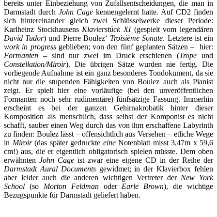
bereits unter Einbeziehung von Zufallsentscheidungen, die man in
Darmstadt durch
John Cage
kennengelernt hatte. Auf CD2 finden
sich hintereinander gleich zwei Schlüsselwerke dieser Periode:
Karlheinz Stockhausens
Klavierstück XI
(gespielt vom legendären
David Tudor
) und Pierre Boulez‘
Troisième Sonate
. Letztere ist ein
work in progress
geblieben; von den fünf geplanten Sätzen – hier:
Formanten
– sind nur zwei im Druck erschienen (
Trope
und
Constellation/Miroir
). Die übrigen Sätze wurden nie fertig. Die
vorliegende Aufnahme ist ein ganz besonderes Tondokument, da sie
nicht nur die stupenden Fähigkeiten von Boulez auch als Pianist
zeigt. Er spielt hier eine vorläufige (bei den unveröffentlichen
Formanten noch sehr rudimentäre) fünfsätzige Fassung. Immerhin
erscheint es bei der ganzen Gehirnakrobatik hinter dieser
Komposition als menschlich, dass selbst der Komponist es nicht
schafft, sauber einen Weg durch das von ihm erschaffene Labyrinth
zu finden: Boulez lässt – offensichtlich aus Versehen – etliche Wege
in
Miroir
(das später gedruckte
eine
Notenblatt misst 3,47m x 59,6
cm!) aus, die er eigentlich obligatorisch spielen müsste. Dem oben
erwähnten
John Cage
ist zwar eine eigene CD in der Reihe der
Darmstadt Aural Documents
gewidmet; in der Klavierbox fehlen
aber leider auch die anderen wichtigen Vertreter der
New York
School
(so
Morton Feldman
oder
Earle Brown
), die wichtige
Bezugspunkte für Darmstadt geliefert haben.