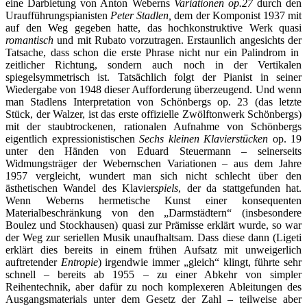
eine Darbietung von Anton Weberns
Variationen op.27
durch den
Uraufführungspianisten
Peter Stadlen,
dem der Komponist 1937 mit
auf den Weg gegeben hatte, das hochkonstruktive Werk quasi
romantisch
und mit Rubato vorzutragen. Erstaunlich angesichts der
Tatsache, dass schon die erste Phrase nicht nur ein Palindrom in
zeitlicher Richtung, sondern auch noch in der Vertikalen
spiegelsymmetrisch ist. Tatsächlich folgt der Pianist in seiner
Wiedergabe von 1948 dieser Aufforderung überzeugend. Und wenn
man Stadlens Interpretation von Schönbergs op. 23 (das letzte
Stück, der Walzer, ist das erste offizielle Zwölftonwerk Schönbergs)
mit der staubtrockenen, rationalen Aufnahme von Schönbergs
eigentlich expressionistischen
Sechs kleinen Klavierstücken
op. 19
unter den Händen von Eduard Steuermann – seinerseits
Widmungsträger der Webernschen Variationen – aus dem Jahre
1957 vergleicht, wundert man sich nicht schlecht über den
ästhetischen Wandel des Klavier
spiels
, der da stattgefunden hat.
Wenn Weberns hermetische Kunst einer konsequenten
Materialbeschränkung von den „Darmstädtern“ (insbesondere
Boulez und Stockhausen) quasi zur Prämisse erklärt wurde, so war
der Weg zur seriellen Musik unaufhaltsam. Dass diese dann (Ligeti
erklärt dies bereits in einem frühen Aufsatz mit unweigerlich
auftretender
Entropie
) irgendwie immer „gleich“ klingt, führte sehr
schnell – bereits ab 1955 – zu einer Abkehr von simpler
Reihentechnik, aber dafür zu noch komplexeren Ableitungen des
Ausgangsmaterials unter dem Gesetz der Zahl – teilweise aber