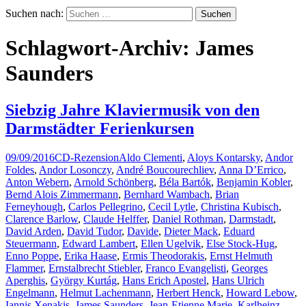
Suchen nach:
Schlagwort-Archiv: James
Saunders
Siebzig Jahre Klaviermusik von den
Darmstädter Ferienkursen
09/09/2016
CD-Rezension
Aldo Clementi
,
Aloys Kontarsky
,
Andor
Foldes
,
Andor Losonczy
,
André Boucourechliev
,
Anna D’Errico
,
Anton Webern
,
Arnold Schönberg
,
Béla Bartók
,
Benjamin Kobler
,
Bernd Alois Zimmermann
,
Bernhard Wambach
,
Brian
Ferneyhough
,
Carlos Pellegrino
,
Cecil Lytle
,
Christina Kubisch
,
Clarence Barlow
,
Claude Helffer
,
Daniel Rothman
,
Darmstadt
,
David Arden
,
David Tudor
,
Davide
,
Dieter Mack
,
Eduard
Steuermann
,
Edward Lambert
,
Ellen Ugelvik
,
Else Stock-Hug
,
Enno Poppe
,
Erika Haase
,
Ermis Theodorakis
,
Ernst Helmuth
Flammer
,
Ernstalbrecht Stiebler
,
Franco Evangelisti
,
Georges
Aperghis
,
György Kurtág
,
Hans Erich Apostel
,
Hans Ulrich
Engelmann
,
Helmut Lachenmann
,
Herbert Henck
,
Howard Lebow
,
Iannis Xenakis
,
James Saunders
,
Jean-Etienne Marie
,
Karlheinz