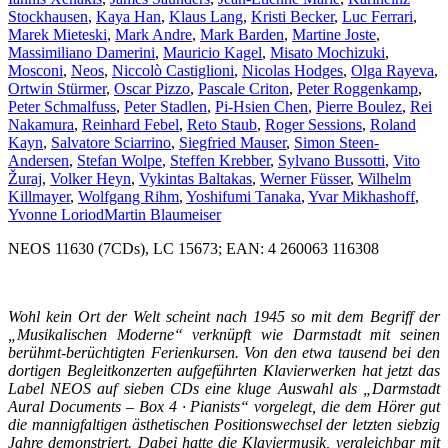
Stockhausen
,
Kaya Han
,
Klaus Lang
,
Kristi Becker
,
Luc Ferrari
,
Marek Mieteski
,
Mark Andre
,
Mark Barden
,
Martine Joste
,
Massimiliano Damerini
,
Mauricio Kagel
,
Misato Mochizuki
,
Mosconi
,
Neos
,
Niccolò Castiglioni
,
Nicolas Hodges
,
Olga Rayeva
,
Ortwin Stürmer
,
Oscar Pizzo
,
Pascale Criton
,
Peter Roggenkamp
,
Peter Schmalfuss
,
Peter Stadlen
,
Pi-Hsien Chen
,
Pierre Boulez
,
Rei
Nakamura
,
Reinhard Febel
,
Reto Staub
,
Roger Sessions
,
Roland
Kayn
,
Salvatore Sciarrino
,
Siegfried Mauser
,
Simon Steen-
Andersen
,
Stefan Wolpe
,
Steffen Krebber
,
Sylvano Bussotti
,
Vito
Žuraj
,
Volker Heyn
,
Vykintas Baltakas
,
Werner Füsser
,
Wilhelm
Killmayer
,
Wolfgang Rihm
,
Yoshifumi Tanaka
,
Yvar Mikhashoff
,
Yvonne Loriod
Martin Blaumeiser
NEOS 11630 (7CDs), LC 15673; EAN: 4 260063 116308
Wohl kein Ort der Welt scheint nach 1945 so mit dem Begriff der
„Musikalischen Moderne“ verknüpft wie Darmstadt mit seinen
berühmt-berüchtigten Ferienkursen. Von den etwa tausend bei den
dortigen Begleitkonzerten aufgeführten Klavierwerken hat jetzt das
Label NEOS auf sieben CDs eine kluge Auswahl als „Darmstadt
Aural Documents – Box 4 · Pianists“ vorgelegt, die dem Hörer gut
die mannigfaltigen ästhetischen Positionswechsel der letzten siebzig
Jahre demonstriert. Dabei hatte die Klaviermusik, vergleichbar mit