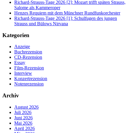
Richard-Strauss-Tage 2026 [2]: Mozart trifft späten Strauss,
Salome als Kammeroper
Henzes Requiem mit dem Münchner Rundfunkorchester
Richard-Strauss-Tage 2026 [1]: Schulfugen des jungen
Strauss und Bülows Nirvana
Kategorien
Anzeige
Buchrezension
CD-Rezension
Essay
Film-Rezension
Interview
Konzertrezension
Notenrezension
Archiv
August 2026
Juli 2026
Juni 2026
Mai 2026
April 2026