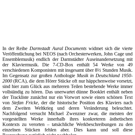
In der Reihe
Darmstadt Aural Documents
widmet sich die vierte
Veröffentlichung bei NEOS (nach Orchesterwerken, John Cage und
Ensemblemusik) endlich der Darmstädter Auseinandersetzung mit
der Klaviermusik. Die 7-CD-Box enthält 54 Werke von 49
verschiedenen Komponisten mit insgesamt über 8½ Stunden Musik.
Im Gegensatz zur großen Anthologie
Musik in Deutschland 1950-
2000
(RCA), die dem Hörer Stücke oft nur häppchenweise vorsetzt,
sind hier zum Glück aus mehreren Teilen bestehende Werke immer
vollständig zu hören. Das unerwartet dünne Booklet enthält neben
der Trackliste zunächst nur ein Vorwort sowie einen schönen Text
von
Stefan Fricke
, der die historische Position des Klaviers nach
dem Zweiten Weltkrieg und deren Veränderung beleuchtet.
Nachfolgend versucht Michael Zwenzner zwar, die meisten der
vorgestellten Werke innerhalb ihres konkreteren ästhetischen
Kontexts zu verorten – tatsächliche Werkbeschreibungen zu den
einzelnen Stücken fehlen aber. Dies kann und soll diese