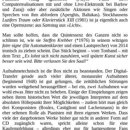
Computerrealisationen mit und ohne Live-Elektronik bei Barlow
und Zuraj) oder aber zusätzliche Aktionen wie Singen oder
Sprechen von ihm abfordern (Aperghis, Baltakas). Stockhausens
Luzifers Traum oder Klavierstück XIII
(1981) ist ja eigentlich auch
eine Opernszene: aus
Samstag aus »Licht«
.
Man sollte hoffen, dass die Quintessenz des Ganzen nicht so
schlimm ist, wie sie
Steffen Krebber
(*1976) in seinem witzigen
faire signe
(
für Automatenklavier und einen Lautsprecher
) von 2014
ironisch zu ziehen scheint. Das Stück beginnt – vom Tonband – mit
dem Text:
„Es lohnt sich nicht zuzuhören, weil spätere Kunst sicher
besser sein wird. Bitte verlassen Sie den Saal!“
Aufnahmetechnisch ist die Box nicht zu beanstanden. Der Digital-
Transfer gerade auch vieler älterer, monauraler Aufnahmen
(beginnend 1948) ist gut gelungen, die zeitüblichen Störungen
wurden weitgehend herausgefiltert – bei ein, zwei Aufnahmen war
wohl etwas Jitter nicht zu beheben. Einige der Einspielungen zeigen
neben ihrem historischen Wert die jeweiligen Interpreten auf dem
absoluten Höhepunkt ihrer Möglichkeiten – zudem hört man gleich
drei Komponisten (Boulez, Castiglioni und Lachenmann) in der
eher seltenen Rolle als Pianisten mit ihren eigenen Werken. Dass
viele der dargebotenen Werke bisher gar nicht in anderer Form auf
CD zugänglich waren, spricht alleine schon für eine
Kaufempfehlung – allerdings eher nur für hartgesottene Fans