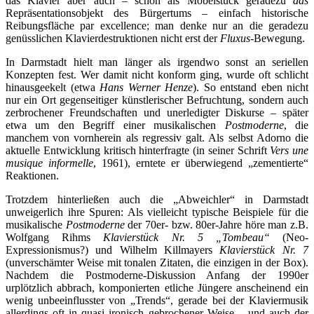
das Klavier aber auch – schon als Möbelstück geradezu
das
Repräsentationsobjekt des Bürgertums – einfach historische
Reibungsfläche par excellence; man denke nur an die geradezu
genüsslichen Klavierdestruktionen nicht erst der
Fluxus-
Bewegung.
In Darmstadt hielt man länger als irgendwo sonst an seriellen
Konzepten fest. Wer damit nicht konform ging, wurde oft schlicht
hinausgeekelt (etwa
Hans Werner Henze
). So entstand eben nicht
nur ein Ort gegenseitiger künstlerischer Befruchtung, sondern auch
zerbrochener Freundschaften und unerledigter Diskurse – später
etwa um den Begriff einer musikalischen
Postmoderne
, die
manchem von vornherein als regressiv galt. Als selbst Adorno die
aktuelle Entwicklung kritisch hinterfragte (in seiner Schrift
Vers une
musique informelle
, 1961), erntete er überwiegend „zementierte“
Reaktionen.
Trotzdem hinterließen auch die „Abweichler“ in Darmstadt
unweigerlich ihre Spuren: Als vielleicht typische Beispiele für die
musikalische
Postmoderne
der 70er- bzw. 80er-Jahre höre man z.B.
Wolfgang Rihms
Klavierstück Nr. 5 „Tombeau“
(Neo-
Expressionismus?) und Wilhelm Killmayers
Klavierstück Nr. 7
(unverschämter Weise mit tonalen Zitaten, die einzigen in der Box).
Nachdem die Postmoderne-Diskussion Anfang der 1990er
urplötzlich abbrach, komponierten etliche Jüngere anscheinend ein
wenig unbeeinflusster von „Trends“, gerade bei der Klaviermusik
allerdings oft in quasi ironisch gebrochener Weise – und auch der