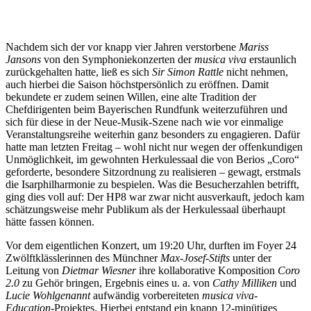
Nachdem sich der vor knapp vier Jahren verstorbene
Mariss
Jansons
von den Symphoniekonzerten der
musica viva
erstaunlich
zurückgehalten hatte, ließ es sich
Sir Simon Rattle
nicht nehmen,
auch hierbei die Saison höchstpersönlich zu eröffnen. Damit
bekundete er zudem seinen Willen, eine alte Tradition der
Chefdirigenten beim Bayerischen Rundfunk weiterzuführen und
sich für diese in der Neue-Musik-Szene nach wie vor einmalige
Veranstaltungsreihe weiterhin ganz besonders zu engagieren. Dafür
hatte man letzten Freitag – wohl nicht nur wegen der offenkundigen
Unmöglichkeit, im gewohnten Herkulessaal die von Berios „Coro“
geforderte, besondere Sitzordnung zu realisieren – gewagt, erstmals
die Isarphilharmonie zu bespielen. Was die Besucherzahlen betrifft,
ging dies voll auf: Der HP8 war zwar nicht ausverkauft, jedoch kam
schätzungsweise mehr Publikum als der Herkulessaal überhaupt
hätte fassen können.
Vor dem eigentlichen Konzert, um 19:20 Uhr, durften im Foyer 24
Zwölftklässlerinnen des Münchner
Max-Josef-Stifts
unter der
Leitung von
Dietmar Wiesner
ihre kollaborative Komposition
Coro
2.0
zu Gehör bringen, Ergebnis eines u. a. von
Cathy Milliken
und
Lucie Wohlgenannt
aufwändig vorbereiteten
musica viva-
Education
-Projektes. Hierbei entstand ein knapp 12-minütiges