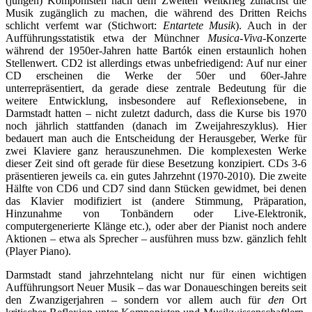
(jungen) Komponisten nach dem Zweiten Weltkrieg zunächst die
Musik zugänglich zu machen, die während des Dritten Reichs
schlicht verfemt war (Stichwort:
Entartete Musik
). Auch in der
Aufführungsstatistik etwa der Münchner
Musica-Viva-
Konzerte
während der 1950er-Jahren hatte Bartók einen erstaunlich hohen
Stellenwert. CD2 ist allerdings etwas unbefriedigend: Auf nur einer
CD erscheinen die Werke der 50er und 60er-Jahre
unterrepräsentiert, da gerade diese zentrale Bedeutung für die
weitere Entwicklung, insbesondere auf Reflexionsebene, in
Darmstadt hatten – nicht zuletzt dadurch, dass die Kurse bis 1970
noch jährlich stattfanden (danach im Zweijahreszyklus). Hier
bedauert man auch die Entscheidung der Herausgeber, Werke für
zwei Klaviere ganz herauszunehmen. Die komplexesten Werke
dieser Zeit sind oft gerade für diese Besetzung konzipiert. CDs 3-6
präsentieren jeweils ca. ein gutes Jahrzehnt (1970-2010). Die zweite
Hälfte von CD6 und CD7 sind dann Stücken gewidmet, bei denen
das Klavier modifiziert ist (andere Stimmung, Präparation,
Hinzunahme von Tonbändern oder Live-Elektronik,
computergenerierte Klänge etc.), oder aber der Pianist noch andere
Aktionen – etwa als Sprecher – ausführen muss bzw. gänzlich fehlt
(Player Piano).
Darmstadt stand jahrzehntelang nicht nur für einen wichtigen
Aufführungsort Neuer Musik – das war Donaueschingen bereits seit
den Zwanzigerjahren – sondern vor allem auch für
den
Ort