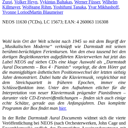
Žuraj
,
Volker Heyn
,
Vykintas Baltakas
,
Werner Füsser
,
Wilhelm
Killmayer
,
Wolfgang Rihm
,
Yoshifumi Tanaka
,
Yvar Mikhashoff
,
Yvonne Loriod
Martin Blaumeiser
NEOS 11630 (7CDs), LC 15673; EAN: 4 260063 116308
Wohl kein Ort der Welt scheint nach 1945 so mit dem Begriff der
„Musikalischen Moderne“ verknüpft wie Darmstadt mit seinen
berühmt-berüchtigten Ferienkursen. Von den etwa tausend bei den
dortigen Begleitkonzerten aufgeführten Klavierwerken hat jetzt das
Label NEOS auf sieben CDs eine kluge Auswahl als „Darmstadt
Aural Documents – Box 4 · Pianists“ vorgelegt, die dem Hörer gut
die mannigfaltigen ästhetischen Positionswechsel der letzten siebzig
Jahre demonstriert. Dabei hatte die Klaviermusik, vergleichbar mit
dem Streichquartett in früheren Epochen, immer eine
Schlüsselfunktion inne. Unter den Aufnahmen etlicher für die
Interpretation von neuer Klaviermusik prägender PianistInnen –
darunter viele CD-Erstveröffentlichungen – finden sich auch einige
echte Schätze, gerade aus den Anfangsjahren. Das komplette
Programm der Box findet man
hier.
In der Reihe
Darmstadt Aural Documents
widmet sich die vierte
Veröffentlichung bei NEOS (nach Orchesterwerken, John Cage und