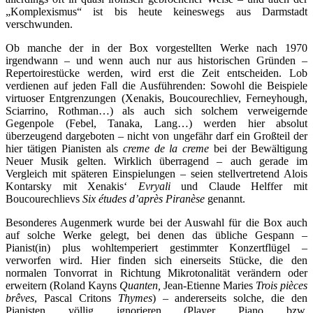
„Komplexismus“ ist bis heute keineswegs aus Darmstadt
verschwunden.
Ob manche der in der Box vorgestellten Werke nach 1970
irgendwann – und wenn auch nur aus historischen Gründen –
Repertoirestücke werden, wird erst die Zeit entscheiden. Lob
verdienen auf jeden Fall die Ausführenden: Sowohl die Beispiele
virtuoser Entgrenzungen (Xenakis, Boucourechliev, Ferneyhough,
Sciarrino, Rothman…) als auch sich solchem verweigernde
Gegenpole (Febel, Tanaka, Lang…) werden hier absolut
überzeugend dargeboten – nicht von ungefähr darf ein Großteil der
hier tätigen Pianisten als
creme de la creme
bei der Bewältigung
Neuer Musik gelten. Wirklich überragend – auch gerade im
Vergleich mit späteren Einspielungen – seien stellvertretend Alois
Kontarsky mit Xenakis‘
Evryali
und Claude Helffer mit
Boucourechlievs
Six études d’après Piranèse
genannt.
Besonderes Augenmerk wurde bei der Auswahl für die Box auch
auf solche Werke gelegt, bei denen das übliche Gespann –
Pianist(in) plus wohltemperiert gestimmter Konzertflügel –
verworfen wird. Hier finden sich einerseits Stücke, die den
normalen Tonvorrat in Richtung Mikrotonalität verändern oder
erweitern (Roland Kayns
Quanten,
Jean-Etienne Maries
Trois pièces
brêves
, Pascal Critons
Thymes
) – andererseits solche, die den
Pianisten völlig ignorieren (Player Piano bzw.