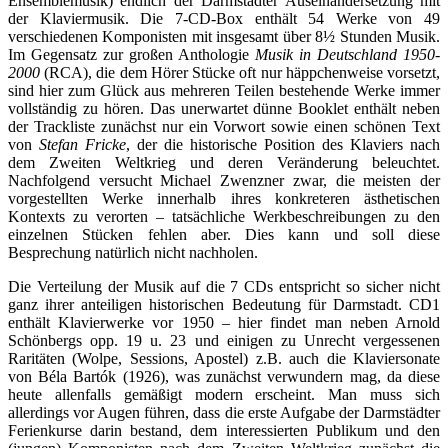
Ensemblemusik) endlich der Darmstädter Auseinandersetzung mit
der Klaviermusik. Die 7-CD-Box enthält 54 Werke von 49
verschiedenen Komponisten mit insgesamt über 8½ Stunden Musik.
Im Gegensatz zur großen Anthologie
Musik in Deutschland 1950-
2000
(RCA), die dem Hörer Stücke oft nur häppchenweise vorsetzt,
sind hier zum Glück aus mehreren Teilen bestehende Werke immer
vollständig zu hören. Das unerwartet dünne Booklet enthält neben
der Trackliste zunächst nur ein Vorwort sowie einen schönen Text
von
Stefan Fricke
, der die historische Position des Klaviers nach
dem Zweiten Weltkrieg und deren Veränderung beleuchtet.
Nachfolgend versucht Michael Zwenzner zwar, die meisten der
vorgestellten Werke innerhalb ihres konkreteren ästhetischen
Kontexts zu verorten – tatsächliche Werkbeschreibungen zu den
einzelnen Stücken fehlen aber. Dies kann und soll diese
Besprechung natürlich nicht nachholen.
Die Verteilung der Musik auf die 7 CDs entspricht so sicher nicht
ganz ihrer anteiligen historischen Bedeutung für Darmstadt. CD1
enthält Klavierwerke vor 1950 – hier findet man neben Arnold
Schönbergs opp. 19 u. 23 und einigen zu Unrecht vergessenen
Raritäten (Wolpe, Sessions, Apostel) z.B. auch die Klaviersonate
von Béla Bartók (1926), was zunächst verwundern mag, da diese
heute allenfalls gemäßigt modern erscheint. Man muss sich
allerdings vor Augen führen, dass die erste Aufgabe der Darmstädter
Ferienkurse darin bestand, dem interessierten Publikum und den