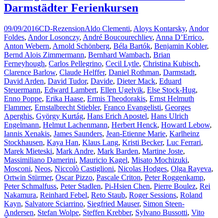
Darmstädter Ferienkursen
09/09/2016
CD-Rezension
Aldo Clementi
,
Aloys Kontarsky
,
Andor
Foldes
,
Andor Losonczy
,
André Boucourechliev
,
Anna D’Errico
,
Anton Webern
,
Arnold Schönberg
,
Béla Bartók
,
Benjamin Kobler
,
Bernd Alois Zimmermann
,
Bernhard Wambach
,
Brian
Ferneyhough
,
Carlos Pellegrino
,
Cecil Lytle
,
Christina Kubisch
,
Clarence Barlow
,
Claude Helffer
,
Daniel Rothman
,
Darmstadt
,
David Arden
,
David Tudor
,
Davide
,
Dieter Mack
,
Eduard
Steuermann
,
Edward Lambert
,
Ellen Ugelvik
,
Else Stock-Hug
,
Enno Poppe
,
Erika Haase
,
Ermis Theodorakis
,
Ernst Helmuth
Flammer
,
Ernstalbrecht Stiebler
,
Franco Evangelisti
,
Georges
Aperghis
,
György Kurtág
,
Hans Erich Apostel
,
Hans Ulrich
Engelmann
,
Helmut Lachenmann
,
Herbert Henck
,
Howard Lebow
,
Iannis Xenakis
,
James Saunders
,
Jean-Etienne Marie
,
Karlheinz
Stockhausen
,
Kaya Han
,
Klaus Lang
,
Kristi Becker
,
Luc Ferrari
,
Marek Mieteski
,
Mark Andre
,
Mark Barden
,
Martine Joste
,
Massimiliano Damerini
,
Mauricio Kagel
,
Misato Mochizuki
,
Mosconi
,
Neos
,
Niccolò Castiglioni
,
Nicolas Hodges
,
Olga Rayeva
,
Ortwin Stürmer
,
Oscar Pizzo
,
Pascale Criton
,
Peter Roggenkamp
,
Peter Schmalfuss
,
Peter Stadlen
,
Pi-Hsien Chen
,
Pierre Boulez
,
Rei
Nakamura
,
Reinhard Febel
,
Reto Staub
,
Roger Sessions
,
Roland
Kayn
,
Salvatore Sciarrino
,
Siegfried Mauser
,
Simon Steen-
Andersen
,
Stefan Wolpe
,
Steffen Krebber
,
Sylvano Bussotti
,
Vito