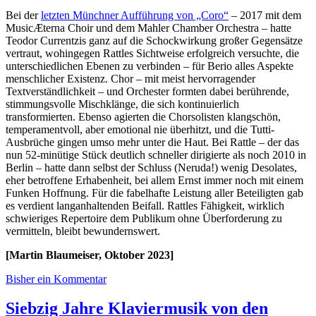
Bei der
letzten Münchner Aufführung von „Coro“
– 2017 mit dem
MusicÆterna Choir und dem Mahler Chamber Orchestra – hatte
Teodor Currentzis ganz auf die Schockwirkung großer Gegensätze
vertraut, wohingegen Rattles Sichtweise erfolgreich versuchte, die
unterschiedlichen Ebenen zu verbinden – für Berio alles Aspekte
menschlicher Existenz. Chor – mit meist hervorragender
Textverständlichkeit – und Orchester formten dabei berührende,
stimmungsvolle Mischklänge, die sich kontinuierlich
transformierten. Ebenso agierten die Chorsolisten klangschön,
temperamentvoll, aber emotional nie überhitzt, und die Tutti-
Ausbrüche gingen umso mehr unter die Haut. Bei Rattle – der das
nun 52-minütige Stück deutlich schneller dirigierte als noch 2010 in
Berlin – hatte dann selbst der Schluss (Neruda!) wenig Desolates,
eher betroffene Erhabenheit, bei allem Ernst immer noch mit einem
Funken Hoffnung. Für die fabelhafte Leistung aller Beteiligten gab
es verdient langanhaltenden Beifall. Rattles Fähigkeit, wirklich
schwieriges Repertoire dem Publikum ohne Überforderung zu
vermitteln, bleibt bewundernswert.
[Martin Blaumeiser, Oktober 2023]
Bisher ein Kommentar
Siebzig Jahre Klaviermusik von den