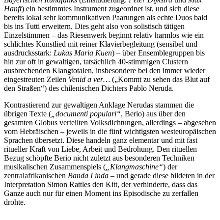
Hanft
) ein bestimmtes Instrument zugeordnet ist, und sich diese
bereits lokal sehr kommunikativen Paarungen als echte Duos bald
bis ins Tutti erweitern. Dies geht also von solistisch tätigen
Einzelstimmen – das Riesenwerk beginnt relativ harmlos wie ein
schlichtes Kunstlied mit reiner Klavierbegleitung (sensibel und
ausdrucksstark:
Lukas Maria Kuen
) – über Ensemblegruppen bis
hin zur oft in gewaltigen, tatsächlich 40-stimmigen Clustern
ausbrechenden Klangtotalen, insbesondere bei den immer wieder
eingestreuten Zeilen
Venid a ver…
(„Kommt zu sehen das Blut auf
den Straßen“) des chilenischen Dichters Pablo Neruda.
Kontrastierend zur gewaltigen Anklage Nerudas stammen die
übrigen Texte (
„documenti populari“
, Berio) aus über den
gesamten Globus verteilten Volksdichtungen, allerdings – abgesehen
vom Hebräischen – jeweils in die fünf wichtigsten westeuropäischen
Sprachen übersetzt. Diese handeln ganz elementar und mit fast
ritueller Kraft von Liebe, Arbeit und Bedrohung. Den rituellen
Bezug schöpfte Berio nicht zuletzt aus besonderen Techniken
musikalischen Zusammenspiels (
„Klangmaschine“
) der
zentralafrikanischen
Banda Linda
– und gerade diese bildeten in der
Interpretation Simon Rattles den Kitt, der verhinderte, dass das
Ganze auch nur für einen Moment ins Episodische zu zerfallen
drohte.