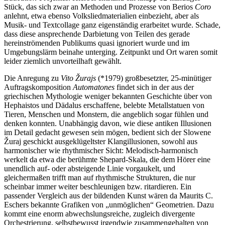
Stück, das sich zwar an Methoden und Prozesse von Berios
Coro
anlehnt, etwa ebenso Volksliedmaterialien einbezieht, aber als
Musik- und Textcollage ganz eigenständig erarbeitet wurde. Schade,
dass diese ansprechende Darbietung von Teilen des gerade
hereinströmenden Publikums quasi ignoriert wurde und im
Umgebungslärm beinahe unterging. Zeitpunkt und Ort waren somit
leider ziemlich unvorteilhaft gewählt.
Die Anregung zu
Vito Žurajs
(*1979) großbesetzter, 25-minütiger
Auftragskomposition
Automatones
findet sich in der aus der
griechischen Mythologie weniger bekannten Geschichte über von
Hephaistos und Dädalus erschaffene, belebte Metallstatuen von
Tieren, Menschen und Monstern, die angeblich sogar fühlen und
denken konnten. Unabhängig davon, wie diese antiken Illusionen
im Detail gedacht gewesen sein mögen, bedient sich der Slowene
Žuraj geschickt ausgeklügeltster Klangillusionen, sowohl aus
harmonischer wie rhythmischer Sicht: Melodisch-harmonisch
werkelt da etwa die berühmte Shepard-Skala, die dem Hörer eine
unendlich auf- oder absteigende Linie vorgaukelt, und
gleichermaßen trifft man auf rhythmische Strukturen, die nur
scheinbar immer weiter beschleunigen bzw. ritardieren. Ein
passender Vergleich aus der bildenden Kunst wären da Maurits C.
Eschers bekannte Grafiken von „unmöglichen“ Geometrien. Dazu
kommt eine enorm abwechslungsreiche, zugleich divergente
Orchestrierung, selbstbewusst irgendwie zusammengehalten von