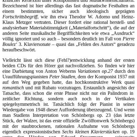
kritischer Reflexion unter Komponisten und Musikwissenschaftlern.
Bezeichnend ist hier allerdings das fast dogmatische Festhalten an
einem bestimmten, sicher auch ideologisch geprägten
Fortschrittsbegriff
, wie ihn etwa Theodor W. Adorno und Heinz-
Klaus Metzger vertraten. Dieser fordert eine rational herstell- und
analysierbare Materialstimmigkeit („Materialfortschritt“), die auf der
anderen Seite musikalische Begrifflichkeiten wie etwa „Ausdruck“
völlig ignoriert und so auch – besonders deutlich im Fall von
Pierre
Boulez‘
3. Klaviersonate – quasi das „Fehlen des Autors“ geradezu
heraufbeschwört.
Vielleicht lässt sich diese (Fehl?)entwicklung anhand der ersten
beiden CDs für den Hörer gut nachvollziehen. So finden wir hier
eine Darbietung von Anton Weberns
Variationen op.27
durch den
Uraufführungspianisten
Peter Stadlen,
dem der Komponist 1937 mit
auf den Weg gegeben hatte, das hochkonstruktive Werk quasi
romantisch
und mit Rubato vorzutragen. Erstaunlich angesichts der
Tatsache, dass schon die erste Phrase nicht nur ein Palindrom in
zeitlicher Richtung, sondern auch noch in der Vertikalen
spiegelsymmetrisch ist. Tatsächlich folgt der Pianist in seiner
Wiedergabe von 1948 dieser Aufforderung überzeugend. Und wenn
man Stadlens Interpretation von Schönbergs op. 23 (das letzte
Stück, der Walzer, ist das erste offizielle Zwölftonwerk Schönbergs)
mit der staubtrockenen, rationalen Aufnahme von Schönbergs
eigentlich expressionistischen
Sechs kleinen Klavierstücken
op. 19