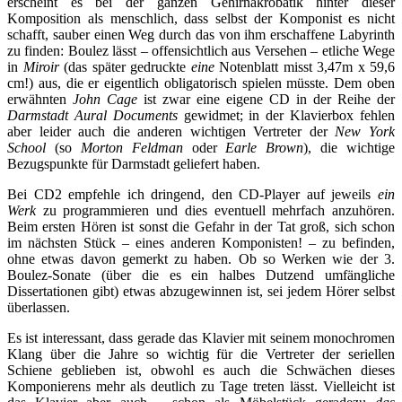
erscheint es bei der ganzen Gehirnakrobatik hinter dieser
Komposition als menschlich, dass selbst der Komponist es nicht
schafft, sauber einen Weg durch das von ihm erschaffene Labyrinth
zu finden: Boulez lässt – offensichtlich aus Versehen – etliche Wege
in
Miroir
(das später gedruckte
eine
Notenblatt misst 3,47m x 59,6
cm!) aus, die er eigentlich obligatorisch spielen müsste. Dem oben
erwähnten
John Cage
ist zwar eine eigene CD in der Reihe der
Darmstadt Aural Documents
gewidmet; in der Klavierbox fehlen
aber leider auch die anderen wichtigen Vertreter der
New York
School
(so
Morton Feldman
oder
Earle Brown
), die wichtige
Bezugspunkte für Darmstadt geliefert haben.
Bei CD2 empfehle ich dringend, den CD-Player auf jeweils
ein
Werk
zu programmieren und dies eventuell mehrfach anzuhören.
Beim ersten Hören ist sonst die Gefahr in der Tat groß, sich schon
im nächsten Stück – eines anderen Komponisten! – zu befinden,
ohne etwas davon gemerkt zu haben. Ob so Werken wie der 3.
Boulez-Sonate (über die es ein halbes Dutzend umfängliche
Dissertationen gibt) etwas abzugewinnen ist, sei jedem Hörer selbst
überlassen.
Es ist interessant, dass gerade das Klavier mit seinem monochromen
Klang über die Jahre so wichtig für die Vertreter der seriellen
Schiene geblieben ist, obwohl es auch die Schwächen dieses
Komponierens mehr als deutlich zu Tage treten lässt. Vielleicht ist