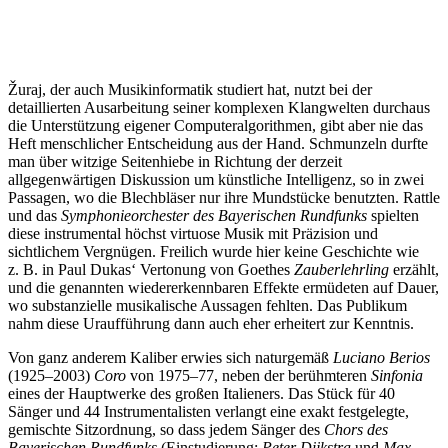
Žuraj, der auch Musikinformatik studiert hat, nutzt bei der
detaillierten Ausarbeitung seiner komplexen Klangwelten durchaus
die Unterstützung eigener Computeralgorithmen, gibt aber nie das
Heft menschlicher Entscheidung aus der Hand. Schmunzeln durfte
man über witzige Seitenhiebe in Richtung der derzeit
allgegenwärtigen Diskussion um künstliche Intelligenz, so in zwei
Passagen, wo die Blechbläser nur ihre Mundstücke benutzten. Rattle
und das
Symphonieorchester des Bayerischen Rundfunks
spielten
diese instrumental höchst virtuose Musik mit Präzision und
sichtlichem Vergnügen. Freilich wurde hier keine Geschichte wie
z. B. in Paul Dukas‘ Vertonung von Goethes
Zauberlehrling
erzählt,
und die genannten wiedererkennbaren Effekte ermüdeten auf Dauer,
wo substanzielle musikalische Aussagen fehlten. Das Publikum
nahm diese Uraufführung dann auch eher erheitert zur Kenntnis.
Von ganz anderem Kaliber erwies sich naturgemäß
Luciano Berios
(1925–2003)
Coro
von 1975–77, neben der berühmteren
Sinfonia
eines der Hauptwerke des großen Italieners. Das Stück für 40
Sänger und 44 Instrumentalisten verlangt eine exakt festgelegte,
gemischte Sitzordnung, so dass jedem Sänger des
Chors
des
Bayerischen Rundfunks
(Einstudierung:
Peter Dijkstra
und
Max