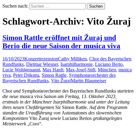
Suchen nach:
Schlagwort-Archiv: Vito Žuraj
Simon Rattle eröffnet mit Žuraj und
Berio die neue Saison der musica viva
16/10/2023
Konzertrezension
Cathy Milliken
,
Chor des Bayerischen
Rundfunks
,
Dietmar Wiesner
,
Isarphilharmonie
,
Luciano Berio
,
Lucie Wohlgenannt
,
Max Hanft
,
Max-Josef-Stift
,
München
,
musica
viva
,
Peter Dijkstra
,
Simon Rattle
,
Symphonieorchester des
Bayerischen Rundfunks
,
Vito Žuraj
Martin Blaumeiser
Chor
und
Symphonieorchester des Bayerischen Rundfunks
starteten
die neue
musica viva
Saison am Freitag, 13. Oktober 2023,
erstmals in der Münchner Isarphilharmonie und unter der Leitung
ihres neuen Chefdirigenten
Sir Simon Rattle
. Auf dem Programm
standen die Uraufführung von
Automatones
des slowenischen
Komponisten
Vito Žuraj
sowie
Luciano Berios
großangelegtes
Meisterwerk
„Coro“
.