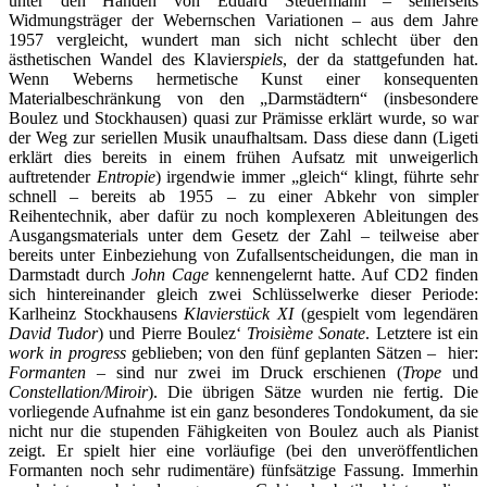
unter den Händen von Eduard Steuermann – seinerseits
Widmungsträger der Webernschen Variationen – aus dem Jahre
1957 vergleicht, wundert man sich nicht schlecht über den
ästhetischen Wandel des Klavier
spiels
, der da stattgefunden hat.
Wenn Weberns hermetische Kunst einer konsequenten
Materialbeschränkung von den „Darmstädtern“ (insbesondere
Boulez und Stockhausen) quasi zur Prämisse erklärt wurde, so war
der Weg zur seriellen Musik unaufhaltsam. Dass diese dann (Ligeti
erklärt dies bereits in einem frühen Aufsatz mit unweigerlich
auftretender
Entropie
) irgendwie immer „gleich“ klingt, führte sehr
schnell – bereits ab 1955 – zu einer Abkehr von simpler
Reihentechnik, aber dafür zu noch komplexeren Ableitungen des
Ausgangsmaterials unter dem Gesetz der Zahl – teilweise aber
bereits unter Einbeziehung von Zufallsentscheidungen, die man in
Darmstadt durch
John Cage
kennengelernt hatte. Auf CD2 finden
sich hintereinander gleich zwei Schlüsselwerke dieser Periode:
Karlheinz Stockhausens
Klavierstück XI
(gespielt vom legendären
David Tudor
) und Pierre Boulez‘
Troisième Sonate
. Letztere ist ein
work in progress
geblieben; von den fünf geplanten Sätzen – hier:
Formanten
– sind nur zwei im Druck erschienen (
Trope
und
Constellation/Miroir
). Die übrigen Sätze wurden nie fertig. Die
vorliegende Aufnahme ist ein ganz besonderes Tondokument, da sie
nicht nur die stupenden Fähigkeiten von Boulez auch als Pianist
zeigt. Er spielt hier eine vorläufige (bei den unveröffentlichen
Formanten noch sehr rudimentäre) fünfsätzige Fassung. Immerhin