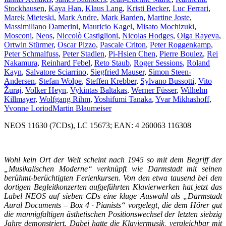
Stockhausen
,
Kaya Han
,
Klaus Lang
,
Kristi Becker
,
Luc Ferrari
,
Marek Mieteski
,
Mark Andre
,
Mark Barden
,
Martine Joste
,
Massimiliano Damerini
,
Mauricio Kagel
,
Misato Mochizuki
,
Mosconi
,
Neos
,
Niccolò Castiglioni
,
Nicolas Hodges
,
Olga Rayeva
,
Ortwin Stürmer
,
Oscar Pizzo
,
Pascale Criton
,
Peter Roggenkamp
,
Peter Schmalfuss
,
Peter Stadlen
,
Pi-Hsien Chen
,
Pierre Boulez
,
Rei
Nakamura
,
Reinhard Febel
,
Reto Staub
,
Roger Sessions
,
Roland
Kayn
,
Salvatore Sciarrino
,
Siegfried Mauser
,
Simon Steen-
Andersen
,
Stefan Wolpe
,
Steffen Krebber
,
Sylvano Bussotti
,
Vito
Žuraj
,
Volker Heyn
,
Vykintas Baltakas
,
Werner Füsser
,
Wilhelm
Killmayer
,
Wolfgang Rihm
,
Yoshifumi Tanaka
,
Yvar Mikhashoff
,
Yvonne Loriod
Martin Blaumeiser
NEOS 11630 (7CDs), LC 15673; EAN: 4 260063 116308
Wohl kein Ort der Welt scheint nach 1945 so mit dem Begriff der
„Musikalischen Moderne“ verknüpft wie Darmstadt mit seinen
berühmt-berüchtigten Ferienkursen. Von den etwa tausend bei den
dortigen Begleitkonzerten aufgeführten Klavierwerken hat jetzt das
Label NEOS auf sieben CDs eine kluge Auswahl als „Darmstadt
Aural Documents – Box 4 · Pianists“ vorgelegt, die dem Hörer gut
die mannigfaltigen ästhetischen Positionswechsel der letzten siebzig
Jahre demonstriert. Dabei hatte die Klaviermusik, vergleichbar mit