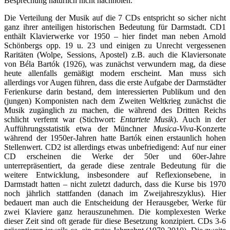
Besprechung natürlich nicht nachholen.
Die Verteilung der Musik auf die 7 CDs entspricht so sicher nicht
ganz ihrer anteiligen historischen Bedeutung für Darmstadt. CD1
enthält Klavierwerke vor 1950 – hier findet man neben Arnold
Schönbergs opp. 19 u. 23 und einigen zu Unrecht vergessenen
Raritäten (Wolpe, Sessions, Apostel) z.B. auch die Klaviersonate
von Béla Bartók (1926), was zunächst verwundern mag, da diese
heute allenfalls gemäßigt modern erscheint. Man muss sich
allerdings vor Augen führen, dass die erste Aufgabe der Darmstädter
Ferienkurse darin bestand, dem interessierten Publikum und den
(jungen) Komponisten nach dem Zweiten Weltkrieg zunächst die
Musik zugänglich zu machen, die während des Dritten Reichs
schlicht verfemt war (Stichwort:
Entartete Musik
). Auch in der
Aufführungsstatistik etwa der Münchner
Musica-Viva-
Konzerte
während der 1950er-Jahren hatte Bartók einen erstaunlich hohen
Stellenwert. CD2 ist allerdings etwas unbefriedigend: Auf nur einer
CD erscheinen die Werke der 50er und 60er-Jahre
unterrepräsentiert, da gerade diese zentrale Bedeutung für die
weitere Entwicklung, insbesondere auf Reflexionsebene, in
Darmstadt hatten – nicht zuletzt dadurch, dass die Kurse bis 1970
noch jährlich stattfanden (danach im Zweijahreszyklus). Hier
bedauert man auch die Entscheidung der Herausgeber, Werke für
zwei Klaviere ganz herauszunehmen. Die komplexesten Werke
dieser Zeit sind oft gerade für diese Besetzung konzipiert. CDs 3-6