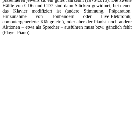
präsentieren jeweils ca. ein gutes Jahrzehnt (1970-2010). Die zweite
Hälfte von CD6 und CD7 sind dann Stücken gewidmet, bei denen
das Klavier modifiziert ist (andere Stimmung, Präparation,
Hinzunahme von Tonbändern oder Live-Elektronik,
computergenerierte Klänge etc.), oder aber der Pianist noch andere
Aktionen – etwa als Sprecher – ausführen muss bzw. gänzlich fehlt
(Player Piano).