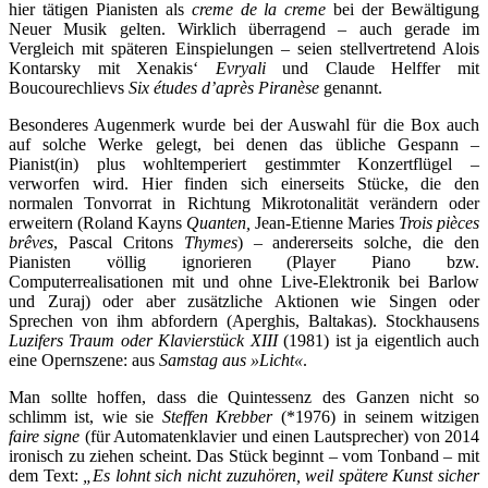
hier tätigen Pianisten als
creme de la creme
bei der Bewältigung
Neuer Musik gelten. Wirklich überragend – auch gerade im
Vergleich mit späteren Einspielungen – seien stellvertretend Alois
Kontarsky mit Xenakis‘
Evryali
und Claude Helffer mit
Boucourechlievs
Six études d’après Piranèse
genannt.
Besonderes Augenmerk wurde bei der Auswahl für die Box auch
auf solche Werke gelegt, bei denen das übliche Gespann –
Pianist(in) plus wohltemperiert gestimmter Konzertflügel –
verworfen wird. Hier finden sich einerseits Stücke, die den
normalen Tonvorrat in Richtung Mikrotonalität verändern oder
erweitern (Roland Kayns
Quanten,
Jean-Etienne Maries
Trois pièces
brêves
, Pascal Critons
Thymes
) – andererseits solche, die den
Pianisten völlig ignorieren (Player Piano bzw.
Computerrealisationen mit und ohne Live-Elektronik bei Barlow
und Zuraj) oder aber zusätzliche Aktionen wie Singen oder
Sprechen von ihm abfordern (Aperghis, Baltakas). Stockhausens
Luzifers Traum oder Klavierstück XIII
(1981) ist ja eigentlich auch
eine Opernszene: aus
Samstag aus »Licht«
.
Man sollte hoffen, dass die Quintessenz des Ganzen nicht so
schlimm ist, wie sie
Steffen Krebber
(*1976) in seinem witzigen
faire signe
(
für Automatenklavier und einen Lautsprecher
) von 2014
ironisch zu ziehen scheint. Das Stück beginnt – vom Tonband – mit
dem Text:
„Es lohnt sich nicht zuzuhören, weil spätere Kunst sicher