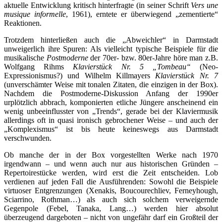
aktuelle Entwicklung kritisch hinterfragte (in seiner Schrift
Vers une
musique informelle
, 1961), erntete er überwiegend „zementierte“
Reaktionen.
Trotzdem hinterließen auch die „Abweichler“ in Darmstadt
unweigerlich ihre Spuren: Als vielleicht typische Beispiele für die
musikalische
Postmoderne
der 70er- bzw. 80er-Jahre höre man z.B.
Wolfgang Rihms
Klavierstück Nr. 5 „Tombeau“
(Neo-
Expressionismus?) und Wilhelm Killmayers
Klavierstück Nr. 7
(unverschämter Weise mit tonalen Zitaten, die einzigen in der Box).
Nachdem die Postmoderne-Diskussion Anfang der 1990er
urplötzlich abbrach, komponierten etliche Jüngere anscheinend ein
wenig unbeeinflusster von „Trends“, gerade bei der Klaviermusik
allerdings oft in quasi ironisch gebrochener Weise – und auch der
„Komplexismus“ ist bis heute keineswegs aus Darmstadt
verschwunden.
Ob manche der in der Box vorgestellten Werke nach 1970
irgendwann – und wenn auch nur aus historischen Gründen –
Repertoirestücke werden, wird erst die Zeit entscheiden. Lob
verdienen auf jeden Fall die Ausführenden: Sowohl die Beispiele
virtuoser Entgrenzungen (Xenakis, Boucourechliev, Ferneyhough,
Sciarrino, Rothman…) als auch sich solchem verweigernde
Gegenpole (Febel, Tanaka, Lang…) werden hier absolut
überzeugend dargeboten – nicht von ungefähr darf ein Großteil der