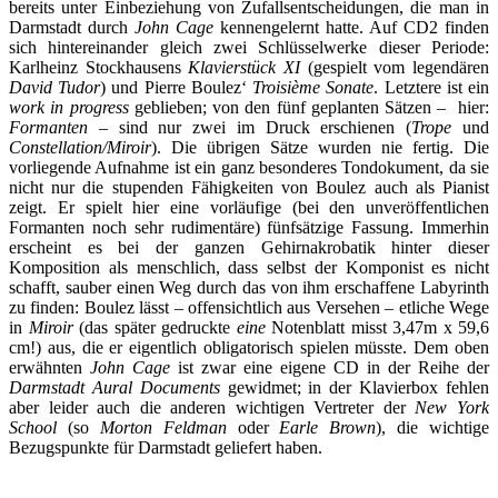
bereits unter Einbeziehung von Zufallsentscheidungen, die man in
Darmstadt durch
John Cage
kennengelernt hatte. Auf CD2 finden
sich hintereinander gleich zwei Schlüsselwerke dieser Periode:
Karlheinz Stockhausens
Klavierstück XI
(gespielt vom legendären
David Tudor
) und Pierre Boulez‘
Troisième Sonate
. Letztere ist ein
work in progress
geblieben; von den fünf geplanten Sätzen – hier:
Formanten
– sind nur zwei im Druck erschienen (
Trope
und
Constellation/Miroir
). Die übrigen Sätze wurden nie fertig. Die
vorliegende Aufnahme ist ein ganz besonderes Tondokument, da sie
nicht nur die stupenden Fähigkeiten von Boulez auch als Pianist
zeigt. Er spielt hier eine vorläufige (bei den unveröffentlichen
Formanten noch sehr rudimentäre) fünfsätzige Fassung. Immerhin
erscheint es bei der ganzen Gehirnakrobatik hinter dieser
Komposition als menschlich, dass selbst der Komponist es nicht
schafft, sauber einen Weg durch das von ihm erschaffene Labyrinth
zu finden: Boulez lässt – offensichtlich aus Versehen – etliche Wege
in
Miroir
(das später gedruckte
eine
Notenblatt misst 3,47m x 59,6
cm!) aus, die er eigentlich obligatorisch spielen müsste. Dem oben
erwähnten
John Cage
ist zwar eine eigene CD in der Reihe der
Darmstadt Aural Documents
gewidmet; in der Klavierbox fehlen
aber leider auch die anderen wichtigen Vertreter der
New York
School
(so
Morton Feldman
oder
Earle Brown
), die wichtige
Bezugspunkte für Darmstadt geliefert haben.