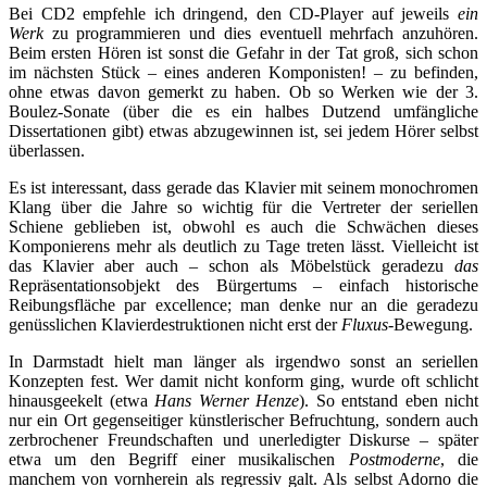
Bei CD2 empfehle ich dringend, den CD-Player auf jeweils
ein
Werk
zu programmieren und dies eventuell mehrfach anzuhören.
Beim ersten Hören ist sonst die Gefahr in der Tat groß, sich schon
im nächsten Stück – eines anderen Komponisten! – zu befinden,
ohne etwas davon gemerkt zu haben. Ob so Werken wie der 3.
Boulez-Sonate (über die es ein halbes Dutzend umfängliche
Dissertationen gibt) etwas abzugewinnen ist, sei jedem Hörer selbst
überlassen.
Es ist interessant, dass gerade das Klavier mit seinem monochromen
Klang über die Jahre so wichtig für die Vertreter der seriellen
Schiene geblieben ist, obwohl es auch die Schwächen dieses
Komponierens mehr als deutlich zu Tage treten lässt. Vielleicht ist
das Klavier aber auch – schon als Möbelstück geradezu
das
Repräsentationsobjekt des Bürgertums – einfach historische
Reibungsfläche par excellence; man denke nur an die geradezu
genüsslichen Klavierdestruktionen nicht erst der
Fluxus-
Bewegung.
In Darmstadt hielt man länger als irgendwo sonst an seriellen
Konzepten fest. Wer damit nicht konform ging, wurde oft schlicht
hinausgeekelt (etwa
Hans Werner Henze
). So entstand eben nicht
nur ein Ort gegenseitiger künstlerischer Befruchtung, sondern auch
zerbrochener Freundschaften und unerledigter Diskurse – später
etwa um den Begriff einer musikalischen
Postmoderne
, die
manchem von vornherein als regressiv galt. Als selbst Adorno die