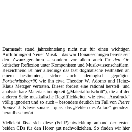
Darmstadt stand jahrzehntelang nicht nur für einen wichtigen
Aufführungsort Neuer Musik – das war Donaueschingen bereits seit
den Zwanzigerjahren – sondern vor allem auch für
den
Ort
kritischer Reflexion unter Komponisten und Musikwissenschaftlern.
Bezeichnend ist hier allerdings das fast dogmatische Festhalten an
einem bestimmten, sicher auch ideologisch geprägten
Fortschrittsbegriff
, wie ihn etwa Theodor W. Adorno und Heinz-
Klaus Metzger vertraten. Dieser fordert eine rational herstell- und
analysierbare Materialstimmigkeit („Materialfortschritt“), die auf der
anderen Seite musikalische Begrifflichkeiten wie etwa „Ausdruck“
völlig ignoriert und so auch – besonders deutlich im Fall von
Pierre
Boulez‘
3. Klaviersonate – quasi das „Fehlen des Autors“ geradezu
heraufbeschwört.
Vielleicht lässt sich diese (Fehl?)entwicklung anhand der ersten
beiden CDs für den Hörer gut nachvollziehen. So finden wir hier