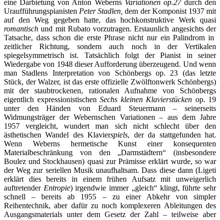
eine Darbietung von Anton Weberns
Variationen op.27
durch den
Uraufführungspianisten
Peter Stadlen,
dem der Komponist 1937 mit
auf den Weg gegeben hatte, das hochkonstruktive Werk quasi
romantisch
und mit Rubato vorzutragen. Erstaunlich angesichts der
Tatsache, dass schon die erste Phrase nicht nur ein Palindrom in
zeitlicher Richtung, sondern auch noch in der Vertikalen
spiegelsymmetrisch ist. Tatsächlich folgt der Pianist in seiner
Wiedergabe von 1948 dieser Aufforderung überzeugend. Und wenn
man Stadlens Interpretation von Schönbergs op. 23 (das letzte
Stück, der Walzer, ist das erste offizielle Zwölftonwerk Schönbergs)
mit der staubtrockenen, rationalen Aufnahme von Schönbergs
eigentlich expressionistischen
Sechs kleinen Klavierstücken
op. 19
unter den Händen von Eduard Steuermann – seinerseits
Widmungsträger der Webernschen Variationen – aus dem Jahre
1957 vergleicht, wundert man sich nicht schlecht über den
ästhetischen Wandel des Klavier
spiels
, der da stattgefunden hat.
Wenn Weberns hermetische Kunst einer konsequenten
Materialbeschränkung von den „Darmstädtern“ (insbesondere
Boulez und Stockhausen) quasi zur Prämisse erklärt wurde, so war
der Weg zur seriellen Musik unaufhaltsam. Dass diese dann (Ligeti
erklärt dies bereits in einem frühen Aufsatz mit unweigerlich
auftretender
Entropie
) irgendwie immer „gleich“ klingt, führte sehr
schnell – bereits ab 1955 – zu einer Abkehr von simpler
Reihentechnik, aber dafür zu noch komplexeren Ableitungen des
Ausgangsmaterials unter dem Gesetz der Zahl – teilweise aber