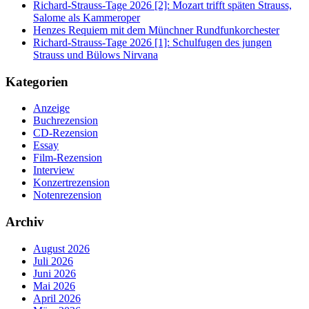
Richard-Strauss-Tage 2026 [2]: Mozart trifft späten Strauss,
Salome als Kammeroper
Henzes Requiem mit dem Münchner Rundfunkorchester
Richard-Strauss-Tage 2026 [1]: Schulfugen des jungen
Strauss und Bülows Nirvana
Kategorien
Anzeige
Buchrezension
CD-Rezension
Essay
Film-Rezension
Interview
Konzertrezension
Notenrezension
Archiv
August 2026
Juli 2026
Juni 2026
Mai 2026
April 2026