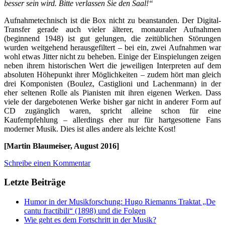
besser sein wird. Bitte verlassen Sie den Saal!“
Aufnahmetechnisch ist die Box nicht zu beanstanden. Der Digital-
Transfer gerade auch vieler älterer, monauraler Aufnahmen
(beginnend 1948) ist gut gelungen, die zeitüblichen Störungen
wurden weitgehend herausgefiltert – bei ein, zwei Aufnahmen war
wohl etwas Jitter nicht zu beheben. Einige der Einspielungen zeigen
neben ihrem historischen Wert die jeweiligen Interpreten auf dem
absoluten Höhepunkt ihrer Möglichkeiten – zudem hört man gleich
drei Komponisten (Boulez, Castiglioni und Lachenmann) in der
eher seltenen Rolle als Pianisten mit ihren eigenen Werken. Dass
viele der dargebotenen Werke bisher gar nicht in anderer Form auf
CD zugänglich waren, spricht alleine schon für eine
Kaufempfehlung – allerdings eher nur für hartgesottene Fans
moderner Musik. Dies ist alles andere als leichte Kost!
[Martin Blaumeiser, August 2016]
Schreibe einen Kommentar
Letzte Beiträge
Humor in der Musikforschung: Hugo Riemanns Traktat „De
cantu fractibili“ (1898) und die Folgen
Wie geht es dem Fortschritt in der Musik?