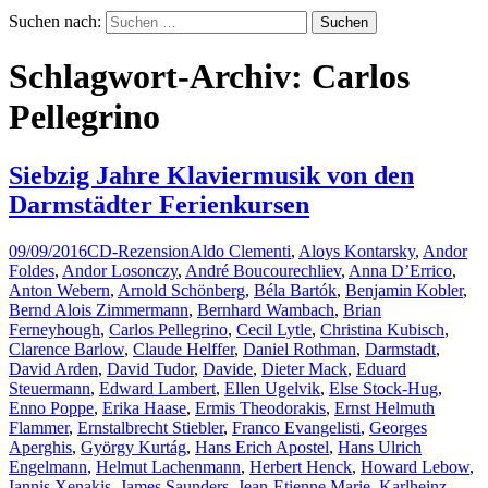
Suchen nach:
Schlagwort-Archiv: Carlos
Pellegrino
Siebzig Jahre Klaviermusik von den
Darmstädter Ferienkursen
09/09/2016
CD-Rezension
Aldo Clementi
,
Aloys Kontarsky
,
Andor
Foldes
,
Andor Losonczy
,
André Boucourechliev
,
Anna D’Errico
,
Anton Webern
,
Arnold Schönberg
,
Béla Bartók
,
Benjamin Kobler
,
Bernd Alois Zimmermann
,
Bernhard Wambach
,
Brian
Ferneyhough
,
Carlos Pellegrino
,
Cecil Lytle
,
Christina Kubisch
,
Clarence Barlow
,
Claude Helffer
,
Daniel Rothman
,
Darmstadt
,
David Arden
,
David Tudor
,
Davide
,
Dieter Mack
,
Eduard
Steuermann
,
Edward Lambert
,
Ellen Ugelvik
,
Else Stock-Hug
,
Enno Poppe
,
Erika Haase
,
Ermis Theodorakis
,
Ernst Helmuth
Flammer
,
Ernstalbrecht Stiebler
,
Franco Evangelisti
,
Georges
Aperghis
,
György Kurtág
,
Hans Erich Apostel
,
Hans Ulrich
Engelmann
,
Helmut Lachenmann
,
Herbert Henck
,
Howard Lebow
,
Iannis Xenakis
,
James Saunders
,
Jean-Etienne Marie
,
Karlheinz