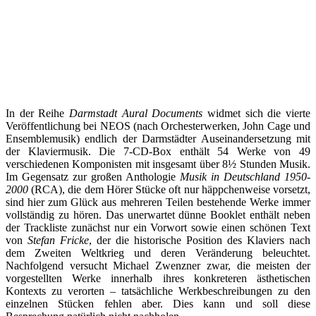
In der Reihe
Darmstadt Aural Documents
widmet sich die vierte
Veröffentlichung bei NEOS (nach Orchesterwerken, John Cage und
Ensemblemusik) endlich der Darmstädter Auseinandersetzung mit
der Klaviermusik. Die 7-CD-Box enthält 54 Werke von 49
verschiedenen Komponisten mit insgesamt über 8½ Stunden Musik.
Im Gegensatz zur großen Anthologie
Musik in Deutschland 1950-
2000
(RCA), die dem Hörer Stücke oft nur häppchenweise vorsetzt,
sind hier zum Glück aus mehreren Teilen bestehende Werke immer
vollständig zu hören. Das unerwartet dünne Booklet enthält neben
der Trackliste zunächst nur ein Vorwort sowie einen schönen Text
von
Stefan Fricke
, der die historische Position des Klaviers nach
dem Zweiten Weltkrieg und deren Veränderung beleuchtet.
Nachfolgend versucht Michael Zwenzner zwar, die meisten der
vorgestellten Werke innerhalb ihres konkreteren ästhetischen
Kontexts zu verorten – tatsächliche Werkbeschreibungen zu den
einzelnen Stücken fehlen aber. Dies kann und soll diese