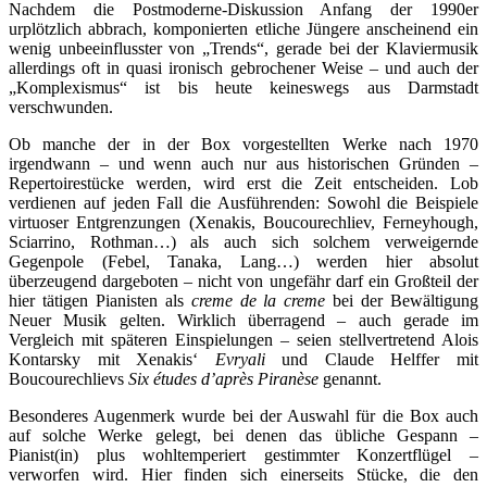
Nachdem die Postmoderne-Diskussion Anfang der 1990er
urplötzlich abbrach, komponierten etliche Jüngere anscheinend ein
wenig unbeeinflusster von „Trends“, gerade bei der Klaviermusik
allerdings oft in quasi ironisch gebrochener Weise – und auch der
„Komplexismus“ ist bis heute keineswegs aus Darmstadt
verschwunden.
Ob manche der in der Box vorgestellten Werke nach 1970
irgendwann – und wenn auch nur aus historischen Gründen –
Repertoirestücke werden, wird erst die Zeit entscheiden. Lob
verdienen auf jeden Fall die Ausführenden: Sowohl die Beispiele
virtuoser Entgrenzungen (Xenakis, Boucourechliev, Ferneyhough,
Sciarrino, Rothman…) als auch sich solchem verweigernde
Gegenpole (Febel, Tanaka, Lang…) werden hier absolut
überzeugend dargeboten – nicht von ungefähr darf ein Großteil der
hier tätigen Pianisten als
creme de la creme
bei der Bewältigung
Neuer Musik gelten. Wirklich überragend – auch gerade im
Vergleich mit späteren Einspielungen – seien stellvertretend Alois
Kontarsky mit Xenakis‘
Evryali
und Claude Helffer mit
Boucourechlievs
Six études d’après Piranèse
genannt.
Besonderes Augenmerk wurde bei der Auswahl für die Box auch
auf solche Werke gelegt, bei denen das übliche Gespann –
Pianist(in) plus wohltemperiert gestimmter Konzertflügel –
verworfen wird. Hier finden sich einerseits Stücke, die den