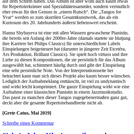
auf dem Schirm haben. Das Album ist aber wohl auch kaum etwas
für Repertoirekrämer und Spezialitätensammler, sondern vermutlich
eher etwas für den Genuss in „einem Rutsch“. Die „Tangos for
Yvar“ werden so zum skurrilen Gesamtkunstwerk, das als ein
Kuriosum des 20. Jahrhunderts äußerst liebenswert erscheint.
Hanna Shybayeva ist eine mit allen Wassern gewaschene Pianistin,
die bereits seit Anfang der 2000er-Jahre (damals startete sie blutjung
ihre Karriere bei Philips Classics) für unterschiedlichste Labels
Einspielungen beigesteuert hat (darunter in jüngerer Zeit Etcetéra,
Ars Produktion, Brilliant Classics). Sie spielt hoch virtuos und ihre
Liebe zu diesen Kompositionen, die sie persönlich für das Album
ausgewählt hat, schimmert häufig durch und gibt der Einspielung
eine sehr persönliche Note. Von der Interpretationsseite her
betrachtet kann man sich dieses Projekt also kaum besser wünschen.
Lediglich der Aufnahmeklang enttäuscht, ist viel zu undynamisch
und wirkt leicht komprimiert. Die ganze Einspielung wirkt wie eine
Aufnahme einer klassischen Pianistin in einem Jazzmusikstudio.
Das passt zu manchen dieser Tangos zugegebenermaßen ganz gut,
deckt aber die gesamte Repertoirebandbreite nicht ab.
[Grete Catus, Mai 2019]
Schreibe einen Kommentar