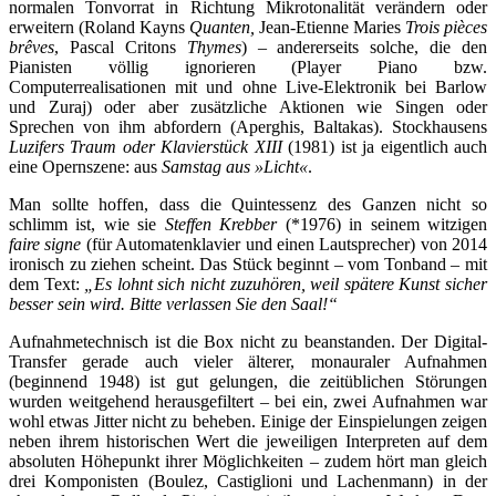
normalen Tonvorrat in Richtung Mikrotonalität verändern oder
erweitern (Roland Kayns
Quanten,
Jean-Etienne Maries
Trois pièces
brêves
, Pascal Critons
Thymes
) – andererseits solche, die den
Pianisten völlig ignorieren (Player Piano bzw.
Computerrealisationen mit und ohne Live-Elektronik bei Barlow
und Zuraj) oder aber zusätzliche Aktionen wie Singen oder
Sprechen von ihm abfordern (Aperghis, Baltakas). Stockhausens
Luzifers Traum oder Klavierstück XIII
(1981) ist ja eigentlich auch
eine Opernszene: aus
Samstag aus »Licht«
.
Man sollte hoffen, dass die Quintessenz des Ganzen nicht so
schlimm ist, wie sie
Steffen Krebber
(*1976) in seinem witzigen
faire signe
(
für Automatenklavier und einen Lautsprecher
) von 2014
ironisch zu ziehen scheint. Das Stück beginnt – vom Tonband – mit
dem Text:
„Es lohnt sich nicht zuzuhören, weil spätere Kunst sicher
besser sein wird. Bitte verlassen Sie den Saal!“
Aufnahmetechnisch ist die Box nicht zu beanstanden. Der Digital-
Transfer gerade auch vieler älterer, monauraler Aufnahmen
(beginnend 1948) ist gut gelungen, die zeitüblichen Störungen
wurden weitgehend herausgefiltert – bei ein, zwei Aufnahmen war
wohl etwas Jitter nicht zu beheben. Einige der Einspielungen zeigen
neben ihrem historischen Wert die jeweiligen Interpreten auf dem
absoluten Höhepunkt ihrer Möglichkeiten – zudem hört man gleich
drei Komponisten (Boulez, Castiglioni und Lachenmann) in der