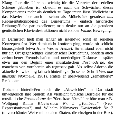
Klang über die Jahre so wichtig für die Vertreter der seriellen
Schiene geblieben ist, obwohl es auch die Schwächen dieses
Komponierens mehr als deutlich zu Tage treten lässt. Vielleicht ist
das Klavier aber auch – schon als Möbelstück geradezu
das
Repräsentationsobjekt des Bürgertums – einfach historische
Reibungsfläche par excellence; man denke nur an die geradezu
genüsslichen Klavierdestruktionen nicht erst der
Fluxus-
Bewegung.
In Darmstadt hielt man länger als irgendwo sonst an seriellen
Konzepten fest. Wer damit nicht konform ging, wurde oft schlicht
hinausgeekelt (etwa
Hans Werner Henze
). So entstand eben nicht
nur ein Ort gegenseitiger künstlerischer Befruchtung, sondern auch
zerbrochener Freundschaften und unerledigter Diskurse – später
etwa um den Begriff einer musikalischen
Postmoderne
, die
manchem von vornherein als regressiv galt. Als selbst Adorno die
aktuelle Entwicklung kritisch hinterfragte (in seiner Schrift
Vers une
musique informelle
, 1961), erntete er überwiegend „zementierte“
Reaktionen.
Trotzdem hinterließen auch die „Abweichler“ in Darmstadt
unweigerlich ihre Spuren: Als vielleicht typische Beispiele für die
musikalische
Postmoderne
der 70er- bzw. 80er-Jahre höre man z.B.
Wolfgang Rihms
Klavierstück Nr. 5 „Tombeau“
(Neo-
Expressionismus?) und Wilhelm Killmayers
Klavierstück Nr. 7
(unverschämter Weise mit tonalen Zitaten, die einzigen in der Box).