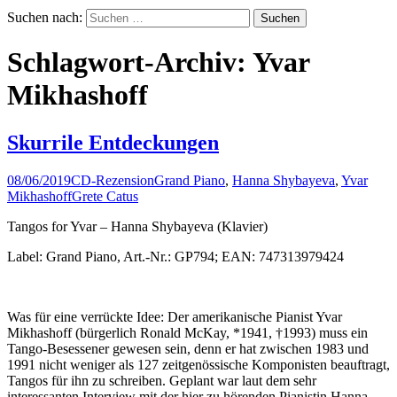
Suchen nach:
Schlagwort-Archiv: Yvar
Mikhashoff
Skurrile Entdeckungen
08/06/2019
CD-Rezension
Grand Piano
,
Hanna Shybayeva
,
Yvar
Mikhashoff
Grete Catus
Tangos for Yvar – Hanna Shybayeva (Klavier)
Label: Grand Piano, Art.-Nr.: GP794; EAN: 747313979424
Was für eine verrückte Idee: Der amerikanische Pianist Yvar
Mikhashoff (bürgerlich Ronald McKay, *1941, †1993) muss ein
Tango-Besessener gewesen sein, denn er hat zwischen 1983 und
1991 nicht weniger als 127 zeitgenössische Komponisten beauftragt,
Tangos für ihn zu schreiben. Geplant war laut dem sehr
interessanten Interview mit der hier zu hörenden Pianistin Hanna