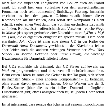
nicht nur die stupenden Fähigkeiten von Boulez auch als Pianist
zeigt. Er spielt hier eine vorläufige (bei den unveröffentlichen
Formanten noch sehr rudimentäre) fünfsätzige Fassung. Immerhin
erscheint es bei der ganzen Gehirnakrobatik hinter dieser
Komposition als menschlich, dass selbst der Komponist es nicht
schafft, sauber einen Weg durch das von ihm erschaffene Labyrinth
zu finden: Boulez lässt – offensichtlich aus Versehen – etliche Wege
in
Miroir
(das später gedruckte
eine
Notenblatt misst 3,47m x 59,6
cm!) aus, die er eigentlich obligatorisch spielen müsste. Dem oben
erwähnten
John Cage
ist zwar eine eigene CD in der Reihe der
Darmstadt Aural Documents
gewidmet; in der Klavierbox fehlen
aber leider auch die anderen wichtigen Vertreter der
New York
School
(so
Morton Feldman
oder
Earle Brown
), die wichtige
Bezugspunkte für Darmstadt geliefert haben.
Bei CD2 empfehle ich dringend, den CD-Player auf jeweils
ein
Werk
zu programmieren und dies eventuell mehrfach anzuhören.
Beim ersten Hören ist sonst die Gefahr in der Tat groß, sich schon
im nächsten Stück – eines anderen Komponisten! – zu befinden,
ohne etwas davon gemerkt zu haben. Ob so Werken wie der 3.
Boulez-Sonate (über die es ein halbes Dutzend umfängliche
Dissertationen gibt) etwas abzugewinnen ist, sei jedem Hörer selbst
überlassen.
Es ist interessant, dass gerade das Klavier mit seinem monochromen