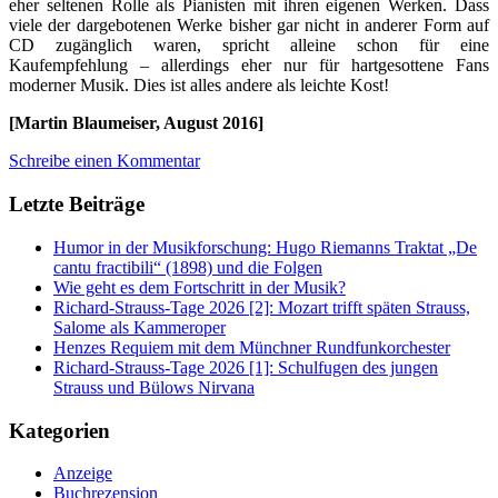
eher seltenen Rolle als Pianisten mit ihren eigenen Werken. Dass
viele der dargebotenen Werke bisher gar nicht in anderer Form auf
CD zugänglich waren, spricht alleine schon für eine
Kaufempfehlung – allerdings eher nur für hartgesottene Fans
moderner Musik. Dies ist alles andere als leichte Kost!
[Martin Blaumeiser, August 2016]
Schreibe einen Kommentar
Letzte Beiträge
Humor in der Musikforschung: Hugo Riemanns Traktat „De
cantu fractibili“ (1898) und die Folgen
Wie geht es dem Fortschritt in der Musik?
Richard-Strauss-Tage 2026 [2]: Mozart trifft späten Strauss,
Salome als Kammeroper
Henzes Requiem mit dem Münchner Rundfunkorchester
Richard-Strauss-Tage 2026 [1]: Schulfugen des jungen
Strauss und Bülows Nirvana
Kategorien
Anzeige
Buchrezension