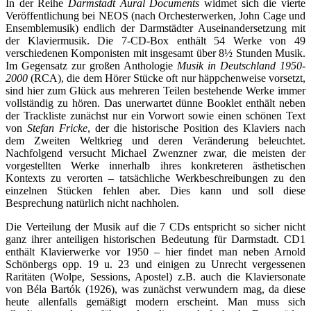
In der Reihe
Darmstadt Aural Documents
widmet sich die vierte
Veröffentlichung bei NEOS (nach Orchesterwerken, John Cage und
Ensemblemusik) endlich der Darmstädter Auseinandersetzung mit
der Klaviermusik. Die 7-CD-Box enthält 54 Werke von 49
verschiedenen Komponisten mit insgesamt über 8½ Stunden Musik.
Im Gegensatz zur großen Anthologie
Musik in Deutschland 1950-
2000
(RCA), die dem Hörer Stücke oft nur häppchenweise vorsetzt,
sind hier zum Glück aus mehreren Teilen bestehende Werke immer
vollständig zu hören. Das unerwartet dünne Booklet enthält neben
der Trackliste zunächst nur ein Vorwort sowie einen schönen Text
von
Stefan Fricke
, der die historische Position des Klaviers nach
dem Zweiten Weltkrieg und deren Veränderung beleuchtet.
Nachfolgend versucht Michael Zwenzner zwar, die meisten der
vorgestellten Werke innerhalb ihres konkreteren ästhetischen
Kontexts zu verorten – tatsächliche Werkbeschreibungen zu den
einzelnen Stücken fehlen aber. Dies kann und soll diese
Besprechung natürlich nicht nachholen.
Die Verteilung der Musik auf die 7 CDs entspricht so sicher nicht
ganz ihrer anteiligen historischen Bedeutung für Darmstadt. CD1
enthält Klavierwerke vor 1950 – hier findet man neben Arnold
Schönbergs opp. 19 u. 23 und einigen zu Unrecht vergessenen
Raritäten (Wolpe, Sessions, Apostel) z.B. auch die Klaviersonate
von Béla Bartók (1926), was zunächst verwundern mag, da diese
heute allenfalls gemäßigt modern erscheint. Man muss sich