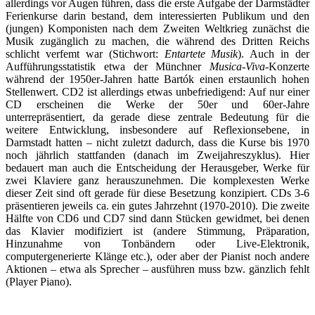
allerdings vor Augen führen, dass die erste Aufgabe der Darmstädter
Ferienkurse darin bestand, dem interessierten Publikum und den
(jungen) Komponisten nach dem Zweiten Weltkrieg zunächst die
Musik zugänglich zu machen, die während des Dritten Reichs
schlicht verfemt war (Stichwort:
Entartete Musik
). Auch in der
Aufführungsstatistik etwa der Münchner
Musica-Viva-
Konzerte
während der 1950er-Jahren hatte Bartók einen erstaunlich hohen
Stellenwert. CD2 ist allerdings etwas unbefriedigend: Auf nur einer
CD erscheinen die Werke der 50er und 60er-Jahre
unterrepräsentiert, da gerade diese zentrale Bedeutung für die
weitere Entwicklung, insbesondere auf Reflexionsebene, in
Darmstadt hatten – nicht zuletzt dadurch, dass die Kurse bis 1970
noch jährlich stattfanden (danach im Zweijahreszyklus). Hier
bedauert man auch die Entscheidung der Herausgeber, Werke für
zwei Klaviere ganz herauszunehmen. Die komplexesten Werke
dieser Zeit sind oft gerade für diese Besetzung konzipiert. CDs 3-6
präsentieren jeweils ca. ein gutes Jahrzehnt (1970-2010). Die zweite
Hälfte von CD6 und CD7 sind dann Stücken gewidmet, bei denen
das Klavier modifiziert ist (andere Stimmung, Präparation,
Hinzunahme von Tonbändern oder Live-Elektronik,
computergenerierte Klänge etc.), oder aber der Pianist noch andere
Aktionen – etwa als Sprecher – ausführen muss bzw. gänzlich fehlt
(Player Piano).