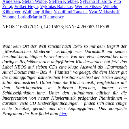
Andersen
,
Stefan Wolpe
,
Steffen Krebber
,
Sylvano Bussotti
,
Vito
Žuraj
,
Volker Heyn
,
Vykintas Baltakas
,
Werner Füsser
,
Wilhelm
Killmayer
,
Wolfgang Rihm
,
Yoshifumi Tanaka
,
Yvar Mikhashoff
,
Yvonne Loriod
Martin Blaumeiser
NEOS 11630 (7CDs), LC 15673; EAN: 4 260063 116308
Wohl kein Ort der Welt scheint nach 1945 so mit dem Begriff der
„Musikalischen Moderne“ verknüpft wie Darmstadt mit seinen
berühmt-berüchtigten Ferienkursen. Von den etwa tausend bei den
dortigen Begleitkonzerten aufgeführten Klavierwerken hat jetzt das
Label NEOS auf sieben CDs eine kluge Auswahl als „Darmstadt
Aural Documents – Box 4 · Pianists“ vorgelegt, die dem Hörer gut
die mannigfaltigen ästhetischen Positionswechsel der letzten siebzig
Jahre demonstriert. Dabei hatte die Klaviermusik, vergleichbar mit
dem Streichquartett in früheren Epochen, immer eine
Schlüsselfunktion inne. Unter den Aufnahmen etlicher für die
Interpretation von neuer Klaviermusik prägender PianistInnen –
darunter viele CD-Erstveröffentlichungen – finden sich auch einige
echte Schätze, gerade aus den Anfangsjahren. Das komplette
Programm der Box findet man
hier.