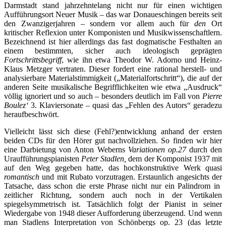
Darmstadt stand jahrzehntelang nicht nur für einen wichtigen
Aufführungsort Neuer Musik – das war Donaueschingen bereits seit
den Zwanzigerjahren – sondern vor allem auch für
den
Ort
kritischer Reflexion unter Komponisten und Musikwissenschaftlern.
Bezeichnend ist hier allerdings das fast dogmatische Festhalten an
einem bestimmten, sicher auch ideologisch geprägten
Fortschrittsbegriff
, wie ihn etwa Theodor W. Adorno und Heinz-
Klaus Metzger vertraten. Dieser fordert eine rational herstell- und
analysierbare Materialstimmigkeit („Materialfortschritt“), die auf der
anderen Seite musikalische Begrifflichkeiten wie etwa „Ausdruck“
völlig ignoriert und so auch – besonders deutlich im Fall von
Pierre
Boulez‘
3. Klaviersonate – quasi das „Fehlen des Autors“ geradezu
heraufbeschwört.
Vielleicht lässt sich diese (Fehl?)entwicklung anhand der ersten
beiden CDs für den Hörer gut nachvollziehen. So finden wir hier
eine Darbietung von Anton Weberns
Variationen op.27
durch den
Uraufführungspianisten
Peter Stadlen,
dem der Komponist 1937 mit
auf den Weg gegeben hatte, das hochkonstruktive Werk quasi
romantisch
und mit Rubato vorzutragen. Erstaunlich angesichts der
Tatsache, dass schon die erste Phrase nicht nur ein Palindrom in
zeitlicher Richtung, sondern auch noch in der Vertikalen
spiegelsymmetrisch ist. Tatsächlich folgt der Pianist in seiner
Wiedergabe von 1948 dieser Aufforderung überzeugend. Und wenn
man Stadlens Interpretation von Schönbergs op. 23 (das letzte