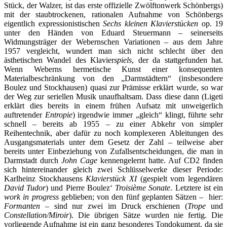
Stück, der Walzer, ist das erste offizielle Zwölftonwerk Schönbergs)
mit der staubtrockenen, rationalen Aufnahme von Schönbergs
eigentlich expressionistischen
Sechs kleinen Klavierstücken
op. 19
unter den Händen von Eduard Steuermann – seinerseits
Widmungsträger der Webernschen Variationen – aus dem Jahre
1957 vergleicht, wundert man sich nicht schlecht über den
ästhetischen Wandel des Klavier
spiels
, der da stattgefunden hat.
Wenn Weberns hermetische Kunst einer konsequenten
Materialbeschränkung von den „Darmstädtern“ (insbesondere
Boulez und Stockhausen) quasi zur Prämisse erklärt wurde, so war
der Weg zur seriellen Musik unaufhaltsam. Dass diese dann (Ligeti
erklärt dies bereits in einem frühen Aufsatz mit unweigerlich
auftretender
Entropie
) irgendwie immer „gleich“ klingt, führte sehr
schnell – bereits ab 1955 – zu einer Abkehr von simpler
Reihentechnik, aber dafür zu noch komplexeren Ableitungen des
Ausgangsmaterials unter dem Gesetz der Zahl – teilweise aber
bereits unter Einbeziehung von Zufallsentscheidungen, die man in
Darmstadt durch
John Cage
kennengelernt hatte. Auf CD2 finden
sich hintereinander gleich zwei Schlüsselwerke dieser Periode:
Karlheinz Stockhausens
Klavierstück XI
(gespielt vom legendären
David Tudor
) und Pierre Boulez‘
Troisième Sonate
. Letztere ist ein
work in progress
geblieben; von den fünf geplanten Sätzen – hier:
Formanten
– sind nur zwei im Druck erschienen (
Trope
und
Constellation/Miroir
). Die übrigen Sätze wurden nie fertig. Die
vorliegende Aufnahme ist ein ganz besonderes Tondokument, da sie