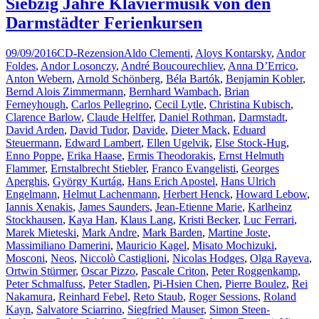
Siebzig Jahre Klaviermusik von den
Darmstädter Ferienkursen
09/09/2016
CD-Rezension
Aldo Clementi
,
Aloys Kontarsky
,
Andor
Foldes
,
Andor Losonczy
,
André Boucourechliev
,
Anna D’Errico
,
Anton Webern
,
Arnold Schönberg
,
Béla Bartók
,
Benjamin Kobler
,
Bernd Alois Zimmermann
,
Bernhard Wambach
,
Brian
Ferneyhough
,
Carlos Pellegrino
,
Cecil Lytle
,
Christina Kubisch
,
Clarence Barlow
,
Claude Helffer
,
Daniel Rothman
,
Darmstadt
,
David Arden
,
David Tudor
,
Davide
,
Dieter Mack
,
Eduard
Steuermann
,
Edward Lambert
,
Ellen Ugelvik
,
Else Stock-Hug
,
Enno Poppe
,
Erika Haase
,
Ermis Theodorakis
,
Ernst Helmuth
Flammer
,
Ernstalbrecht Stiebler
,
Franco Evangelisti
,
Georges
Aperghis
,
György Kurtág
,
Hans Erich Apostel
,
Hans Ulrich
Engelmann
,
Helmut Lachenmann
,
Herbert Henck
,
Howard Lebow
,
Iannis Xenakis
,
James Saunders
,
Jean-Etienne Marie
,
Karlheinz
Stockhausen
,
Kaya Han
,
Klaus Lang
,
Kristi Becker
,
Luc Ferrari
,
Marek Mieteski
,
Mark Andre
,
Mark Barden
,
Martine Joste
,
Massimiliano Damerini
,
Mauricio Kagel
,
Misato Mochizuki
,
Mosconi
,
Neos
,
Niccolò Castiglioni
,
Nicolas Hodges
,
Olga Rayeva
,
Ortwin Stürmer
,
Oscar Pizzo
,
Pascale Criton
,
Peter Roggenkamp
,
Peter Schmalfuss
,
Peter Stadlen
,
Pi-Hsien Chen
,
Pierre Boulez
,
Rei
Nakamura
,
Reinhard Febel
,
Reto Staub
,
Roger Sessions
,
Roland
Kayn
,
Salvatore Sciarrino
,
Siegfried Mauser
,
Simon Steen-