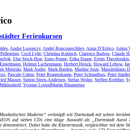
ico
städter Ferienkursen
ldes
,
Andor Losonczy
,
André Boucourechliev
,
Anna D’Errico
,
Anton 
 Pellegrino
,
Cecil Lytle
,
Christina Kubisch
,
Clarence Barlow
,
Claude He
gelvik
,
Else Stock-Hug
,
Enno Poppe
,
Erika Haase
,
Ermis Theodorakis
 Engelmann
,
Helmut Lachenmann
,
Herbert Henck
,
Howard Lebow
,
Ia
ek Mieteski
,
Mark Andre
,
Mark Barden
,
Martine Joste
,
Massimiliano D
zzo
,
Pascale Criton
,
Peter Roggenkamp
,
Peter Schmalfuss
,
Peter Stadle
ried Mauser
,
Simon Steen-Andersen
,
Stefan Wolpe
,
Steffen Krebber
,
Sy
 Mikhashoff
,
Yvonne Loriod
Martin Blaumeiser
„Musikalischen Moderne“ verknüpft wie Darmstadt mit seinen berühmt
el NEOS auf sieben CDs eine kluge Auswahl als „Darmstadt Aural 
re demonstriert. Dabei hatte die Klaviermusik, vergleichbar mit dem St