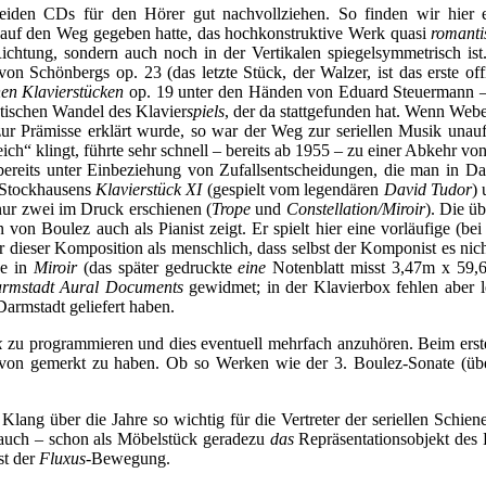
en beiden CDs für den Hörer gut nachvollziehen. So finden wir hi
auf den Weg gegeben hatte, das hochkonstruktive Werk quasi
romanti
Richtung, sondern auch noch in der Vertikalen spiegelsymmetrisch ist.
 Schönbergs op. 23 (das letzte Stück, der Walzer, ist das erste off
nen Klavierstücken
op. 19 unter den Händen von Eduard Steuermann –
etischen Wandel des Klavier
spiels
, der da stattgefunden hat. Wenn Web
 Prämisse erklärt wurde, so war der Weg zur seriellen Musik unaufha
ich“ klingt, führte sehr schnell – bereits ab 1955 – zu einer Abkehr 
bereits unter Einbeziehung von Zufallsentscheidungen, die man in D
z Stockhausens
Klavierstück XI
(gespielt vom legendären
David Tudor
)
nur zwei im Druck erschienen (
Trope
und
Constellation/Miroir
). Die ü
von Boulez auch als Pianist zeigt. Er spielt hier eine vorläufige (be
r dieser Komposition als menschlich, dass selbst der Komponist es nic
ge in
Miroir
(das später gedruckte
eine
Notenblatt misst 3,47m x 59,6
rmstadt Aural Documents
gewidmet; in der Klavierbox fehlen aber l
Darmstadt geliefert haben.
k
zu programmieren und dies eventuell mehrfach anzuhören. Beim ersten
von gemerkt zu haben. Ob so Werken wie der 3. Boulez-Sonate (über 
 Klang über die Jahre so wichtig für die Vertreter der seriellen Schi
er auch – schon als Möbelstück geradezu
das
Repräsentationsobjekt des 
st der
Fluxus-
Bewegung.