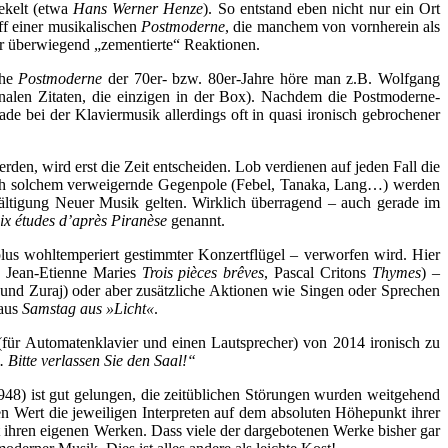
eekelt (etwa
Hans Werner Henze
). So entstand eben nicht nur ein Ort
ff einer musikalischen
Postmoderne
, die manchem von vornherein als
 er überwiegend „zementierte“ Reaktionen.
che
Postmoderne
der 70er- bzw. 80er-Jahre höre man z.B. Wolfgang
nalen Zitaten, die einzigen in der Box). Nachdem die Postmoderne-
de bei der Klaviermusik allerdings oft in quasi ironisch gebrochener
n, wird erst die Zeit entscheiden. Lob verdienen auf jeden Fall die
ich solchem verweigernde Gegenpole (Febel, Tanaka, Lang…) werden
ltigung Neuer Musik gelten. Wirklich überragend – auch gerade im
ix études d’après Piranèse
genannt.
us wohltemperiert gestimmter Konzertflügel – verworfen wird. Hier
,
Jean-Etienne Maries
Trois pièces brêves
, Pascal Critons
Thymes
) –
w und Zuraj) oder aber zusätzliche Aktionen wie Singen oder Sprechen
 aus
Samstag aus »Licht«
.
(
für Automatenklavier und einen Lautsprecher
) von 2014 ironisch zu
. Bitte verlassen Sie den Saal!“
948) ist gut gelungen, die zeitüblichen Störungen wurden weitgehend
en Wert die jeweiligen Interpreten auf dem absoluten Höhepunkt ihrer
t ihren eigenen Werken. Dass viele der dargebotenen Werke bisher gar