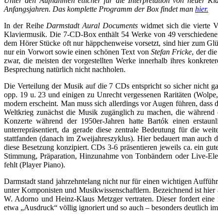
Unter den Aufnahmen etlicher für die Interpretation von neuer Kl
Anfangsjahren. Das komplette Programm der Box findet man
hier.
In der Reihe
Darmstadt Aural Documents
widmet sich die vierte 
Klaviermusik. Die 7-CD-Box enthält 54 Werke von 49 verschieden
dem Hörer Stücke oft nur häppchenweise vorsetzt, sind hier zum Glü
nur ein Vorwort sowie einen schönen Text von
Stefan Fricke
, der di
zwar, die meisten der vorgestellten Werke innerhalb ihres konkrete
Besprechung natürlich nicht nachholen.
Die Verteilung der Musik auf die 7 CDs entspricht so sicher nicht 
opp. 19 u. 23 und einigen zu Unrecht vergessenen Raritäten (Wolpe,
modern erscheint. Man muss sich allerdings vor Augen führen, dass 
Weltkrieg zunächst die Musik zugänglich zu machen, die während d
Konzerte während der 1950er-Jahren hatte Bartók einen erstaun
unterrepräsentiert, da gerade diese zentrale Bedeutung für die wei
stattfanden (danach im Zweijahreszyklus). Hier bedauert man auch 
diese Besetzung konzipiert. CDs 3-6 präsentieren jeweils ca. ein g
Stimmung, Präparation, Hinzunahme von Tonbändern oder Live-Elektr
fehlt (Player Piano).
Darmstadt stand jahrzehntelang nicht nur für einen wichtigen Auffü
unter Komponisten und Musikwissenschaftlern. Bezeichnend ist hier a
W. Adorno und Heinz-Klaus Metzger vertraten. Dieser fordert eine rat
etwa „Ausdruck“ völlig ignoriert und so auch – besonders deutlich i