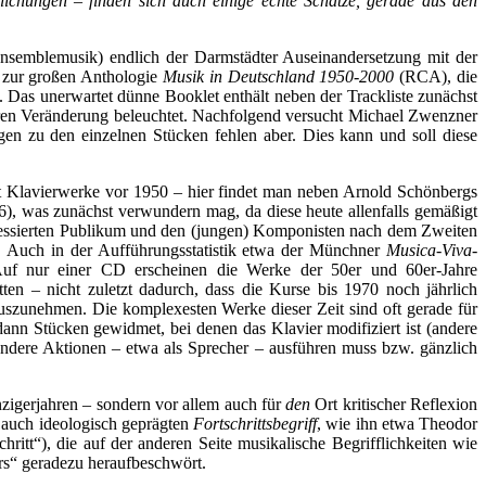
lichungen – finden sich auch einige echte Schätze, gerade aus den
nsemblemusik) endlich der Darmstädter Auseinandersetzung mit der
 zur großen Anthologie
Musik in Deutschland 1950-2000
(RCA), die
 Das unerwartet dünne Booklet enthält neben der Trackliste zunächst
deren Veränderung beleuchtet. Nachfolgend versucht Michael Zwenzner
ngen zu den einzelnen Stücken fehlen aber. Dies kann und soll diese
ält Klavierwerke vor 1950 – hier findet man neben Arnold Schönbergs
6), was zunächst verwundern mag, da diese heute allenfalls gemäßigt
teressierten Publikum und den (jungen) Komponisten nach dem Zweiten
. Auch in der Aufführungsstatistik etwa der Münchner
Musica-Viva-
 Auf nur einer CD erscheinen die Werke der 50er und 60er-Jahre
tten – nicht zuletzt dadurch, dass die Kurse bis 1970 noch jährlich
uszunehmen. Die komplexesten Werke dieser Zeit sind oft gerade für
ann Stücken gewidmet, bei denen das Klavier modifiziert ist (andere
andere Aktionen – etwa als Sprecher – ausführen muss bzw. gänzlich
zigerjahren – sondern vor allem auch für
den
Ort kritischer Reflexion
r auch ideologisch geprägten
Fortschrittsbegriff
, wie ihn etwa Theodor
hritt“), die auf der anderen Seite musikalische Begrifflichkeiten wie
ors“ geradezu heraufbeschwört.