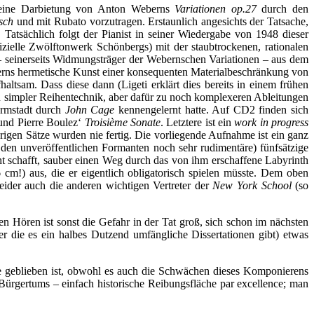
er eine Darbietung von Anton Weberns
Variationen op.27
durch den
sch
und mit Rubato vorzutragen. Erstaunlich angesichts der Tatsache,
 Tatsächlich folgt der Pianist in seiner Wiedergabe von 1948 dieser
izielle Zwölftonwerk Schönbergs) mit der staubtrockenen, rationalen
 seinerseits Widmungsträger der Webernschen Variationen – aus dem
erns hermetische Kunst einer konsequenten Materialbeschränkung von
ltsam. Dass diese dann (Ligeti erklärt dies bereits in einem frühen
von simpler Reihentechnik, aber dafür zu noch komplexeren Ableitungen
armstadt durch
John Cage
kennengelernt hatte. Auf CD2 finden sich
 und Pierre Boulez‘
Troisième Sonate
. Letztere ist ein
work in progress
brigen Sätze wurden nie fertig. Die vorliegende Aufnahme ist ein ganz
i den unveröffentlichen Formanten noch sehr rudimentäre) fünfsätzige
ht schafft, sauber einen Weg durch das von ihm erschaffene Labyrinth
 cm!) aus, die er eigentlich obligatorisch spielen müsste. Dem oben
eider auch die anderen wichtigen Vertreter der
New York School
(so
 Hören ist sonst die Gefahr in der Tat groß, sich schon im nächsten
die es ein halbes Dutzend umfängliche Dissertationen gibt) etwas
ene geblieben ist, obwohl es auch die Schwächen dieses Komponierens
Bürgertums – einfach historische Reibungsfläche par excellence; man