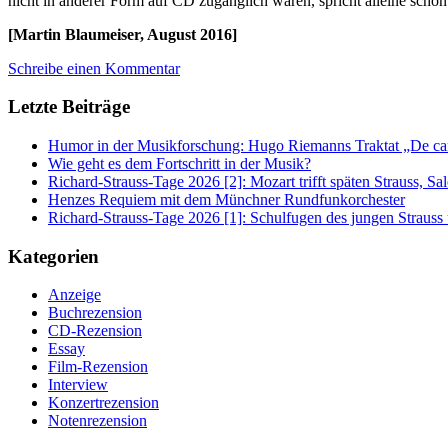
nicht in anderer Form auf CD zugänglich waren, spricht alleine schon 
[Martin Blaumeiser, August 2016]
Schreibe einen Kommentar
Letzte Beiträge
Humor in der Musikforschung: Hugo Riemanns Traktat „De cant
Wie geht es dem Fortschritt in der Musik?
Richard-Strauss-Tage 2026 [2]: Mozart trifft späten Strauss, 
Henzes Requiem mit dem Münchner Rundfunkorchester
Richard-Strauss-Tage 2026 [1]: Schulfugen des jungen Straus
Kategorien
Anzeige
Buchrezension
CD-Rezension
Essay
Film-Rezension
Interview
Konzertrezension
Notenrezension