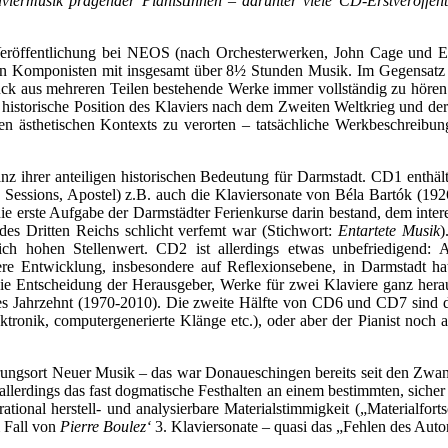
aviermusik prägender PianistInnen – darunter viele CD-Erstveröffent
Veröffentlichung bei NEOS (nach Orchesterwerken, John Cage und E
en Komponisten mit insgesamt über 8½ Stunden Musik. Im Gegensatz
ck aus mehreren Teilen bestehende Werke immer vollständig zu hören.
e historische Position des Klaviers nach dem Zweiten Weltkrieg und 
ren ästhetischen Kontexts zu verorten – tatsächliche Werkbeschreibu
ganz ihrer anteiligen historischen Bedeutung für Darmstadt. CD1 enth
 Sessions, Apostel) z.B. auch die Klaviersonate von Béla Bartók (192
die erste Aufgabe der Darmstädter Ferienkurse darin bestand, dem in
es Dritten Reichs schlicht verfemt war (Stichwort:
Entartete Musik
)
lich hohen Stellenwert. CD2 ist allerdings etwas unbefriedigend:
tere Entwicklung, insbesondere auf Reflexionsebene, in Darmstadt ha
die Entscheidung der Herausgeber, Werke für zwei Klaviere ganz hera
utes Jahrzehnt (1970-2010). Die zweite Hälfte von CD6 und CD7 sind d
onik, computergenerierte Klänge etc.), oder aber der Pianist noch 
hrungsort Neuer Musik – das war Donaueschingen bereits seit den Zwan
llerdings das fast dogmatische Festhalten an einem bestimmten, siche
ional herstell- und analysierbare Materialstimmigkeit („Materialfortsc
m Fall von
Pierre Boulez‘
3. Klaviersonate – quasi das „Fehlen des Aut