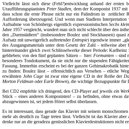
Vielleicht lässt sich diese (Fehl?)entwicklung anhand der erst
Uraufführungspianisten
Peter Stadlen,
dem der Komponist 1937 mit 
dass schon die erste Phrase nicht nur ein Palindrom in zeitlicher 
Aufforderung überzeugend. Und wenn man Stadlens Interpretation von
Aufnahme von Schönbergs eigentlich expressionistischen
Sechs klei
Jahre 1957 vergleicht, wundert man sich nicht schlecht über den ästh
den „Darmstädtern“ (insbesondere Boulez und Stockhausen) quasi zur
Aufsatz mit unweigerlich auftretender
Entropie
) irgendwie immer „gle
des Ausgangsmaterials unter dem Gesetz der Zahl – teilweise aber 
hintereinander gleich zwei Schlüsselwerke dieser Periode: Karlhein
geblieben; von den fünf geplanten Sätzen – hier:
Formanten
– sind 
besonderes Tondokument, da sie nicht nur die stupenden Fähigkeiten 
Fassung. Immerhin erscheint es bei der ganzen Gehirnakrobatik hinte
zu finden: Boulez lässt – offensichtlich aus Versehen – etliche We
erwähnten
John Cage
ist zwar eine eigene CD in der Reihe der
Da
Morton Feldman
oder
Earle Brown
), die wichtige Bezugspunkte für 
Bei CD2 empfehle ich dringend, den CD-Player auf jeweils
ein Wer
Stück – eines anderen Komponisten! – zu befinden, ohne etwas da
abzugewinnen ist, sei jedem Hörer selbst überlassen.
Es ist interessant, dass gerade das Klavier mit seinem monochromen
mehr als deutlich zu Tage treten lässt. Vielleicht ist das Klavier ab
denke nur an die geradezu genüsslichen Klavierdestruktionen nicht er