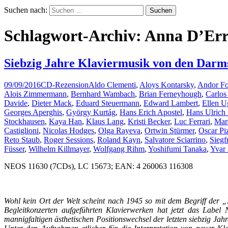
Suchen nach:
Schlagwort-Archiv: Anna D’Err
Siebzig Jahre Klaviermusik von den Darm
09/09/2016
CD-Rezension
Aldo Clementi
,
Aloys Kontarsky
,
Andor Fo
Alois Zimmermann
,
Bernhard Wambach
,
Brian Ferneyhough
,
Carlos
Davide
,
Dieter Mack
,
Eduard Steuermann
,
Edward Lambert
,
Ellen U
Georges Aperghis
,
György Kurtág
,
Hans Erich Apostel
,
Hans Ulrich
Stockhausen
,
Kaya Han
,
Klaus Lang
,
Kristi Becker
,
Luc Ferrari
,
Mar
Castiglioni
,
Nicolas Hodges
,
Olga Rayeva
,
Ortwin Stürmer
,
Oscar Pi
Reto Staub
,
Roger Sessions
,
Roland Kayn
,
Salvatore Sciarrino
,
Siegf
Füsser
,
Wilhelm Killmayer
,
Wolfgang Rihm
,
Yoshifumi Tanaka
,
Yvar
NEOS 11630 (7CDs), LC 15673; EAN: 4 260063 116308
Wohl kein Ort der Welt scheint nach 1945 so mit dem Begriff der 
Begleitkonzerten aufgeführten Klavierwerken hat jetzt das Lab
mannigfaltigen ästhetischen Positionswechsel der letzten siebzig Jah