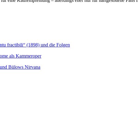
für eine Kaufempfehlung – allerdings eher nur für hartgesottene Fans mo
u fractibili“ (1898) und die Folgen
Salome als Kammeroper
s und Bülows Nirvana