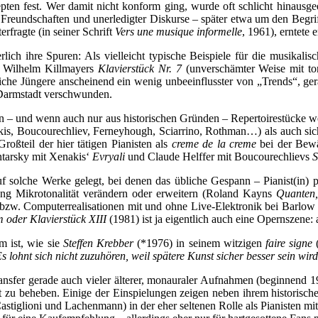
epten fest. Wer damit nicht konform ging, wurde oft schlicht hinausg
 Freundschaften und unerledigter Diskurse – später etwa um den Begri
erfragte (in seiner Schrift
Vers une musique informelle
, 1961), erntete
ich ihre Spuren: Als vielleicht typische Beispiele für die musikalis
 Wilhelm Killmayers
Klavierstück Nr. 7
(unverschämter Weise mit to
che Jüngere anscheinend ein wenig unbeeinflusster von „Trends“, gera
 Darmstadt verschwunden.
– und wenn auch nur aus historischen Gründen – Repertoirestücke werde
akis, Boucourechliev, Ferneyhough, Sciarrino, Rothman…) als auch s
roßteil der hier tätigen Pianisten als
creme de la creme
bei der Bewä
ontarsky mit Xenakis‘
Evryali
und Claude Helffer mit Boucourechlievs
S
solche Werke gelegt, bei denen das übliche Gespann – Pianist(in) pl
tung Mikrotonalität verändern oder erweitern (Roland Kayns
Quanten
ano bzw. Computerrealisationen mit und ohne Live-Elektronik bei Barlo
m oder Klavierstück XIII
(1981) ist ja eigentlich auch eine Opernszene:
m ist, wie sie
Steffen Krebber
(*1976) in seinem witzigen
faire signe
s lohnt sich nicht zuzuhören, weil spätere Kunst sicher besser sein wird
ansfer gerade auch vieler älterer, monauraler Aufnahmen (beginnend 1
ht zu beheben. Einige der Einspielungen zeigen neben ihrem historisch
tiglioni und Lachenmann) in der eher seltenen Rolle als Pianisten mi