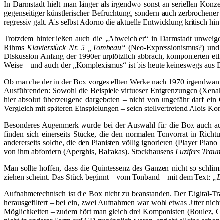
In Darmstadt hielt man länger als irgendwo sonst an seriellen Konz
gegenseitiger künstlerischer Befruchtung, sondern auch zerbrochener
regressiv galt. Als selbst Adorno die aktuelle Entwicklung kritisch hint
Trotzdem hinterließen auch die „Abweichler“ in Darmstadt unweigerl
Rihms
Klavierstück Nr. 5 „Tombeau“
(Neo-Expressionismus?) und
Diskussion Anfang der 1990er urplötzlich abbrach, komponierten etli
Weise – und auch der „Komplexismus“ ist bis heute keineswegs aus
Ob manche der in der Box vorgestellten Werke nach 1970 irgendwann 
Ausführenden: Sowohl die Beispiele virtuoser Entgrenzungen (Xen
hier absolut überzeugend dargeboten – nicht von ungefähr darf ein G
Vergleich mit späteren Einspielungen – seien stellvertretend Alois K
Besonderes Augenmerk wurde bei der Auswahl für die Box auch auf 
finden sich einerseits Stücke, die den normalen Tonvorrat in Rich
andererseits solche, die den Pianisten völlig ignorieren (Player Pi
von ihm abfordern (Aperghis, Baltakas). Stockhausens
Luzifers Trau
Man sollte hoffen, dass die Quintessenz des Ganzen nicht so schlim
ziehen scheint. Das Stück beginnt – vom Tonband – mit dem Text:
„E
Aufnahmetechnisch ist die Box nicht zu beanstanden. Der Digital-Tr
herausgefiltert – bei ein, zwei Aufnahmen war wohl etwas Jitter nic
Möglichkeiten – zudem hört man gleich drei Komponisten (Boulez, Cas