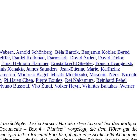
Webern
,
Arnold Schönberg
,
Béla Bartók
,
Benjamin Kobler
,
Bernd
lffer
,
Daniel Rothman
,
Darmstadt
,
David Arden
,
David Tudor
,
,
Ernst Helmuth Flammer
,
Ernstalbrecht Stiebler
,
Franco Evangelisti
,
nnis Xenakis
,
James Saunders
,
Jean-Etienne Marie
,
Karlheinz
amerini
,
Mauricio Kagel
,
Misato Mochizuki
,
Mosconi
,
Neos
,
Niccolò
n
,
Pi-Hsien Chen
,
Pierre Boulez
,
Rei Nakamura
,
Reinhard Febel
,
lvano Bussotti
,
Vito Žuraj
,
Volker Heyn
,
Vykintas Baltakas
,
Werner
-berüchtigten Ferienkursen. Von den etwa tausend bei den dortigen
Documents – Box 4 · Pianists“ vorgelegt, die dem Hörer gut die
reichquartett in früheren Epochen, immer eine Schlüsselfunktion inne.