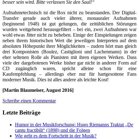
besser sein wird. Bitte verlassen Sie den Saal!“
Aufnahmetechnisch ist die Box nicht zu beanstanden. Der Digital-
Transfer gerade auch vieler älterer, monauraler Aufnahmen
(beginnend 1948) ist gut gelungen, die zeitüblichen Störungen
wurden weitgehend herausgefiltert – bei ein, zwei Aufnahmen war
wohl etwas Jitter nicht zu beheben. Einige der Einspielungen zeigen
neben ihrem historischen Wert die jeweiligen Interpreten auf dem
absoluten Höhepunkt ihrer Möglichkeiten – zudem hört man gleich
drei Komponisten (Boulez, Castiglioni und Lachenmann) in der
eher seltenen Rolle als Pianisten mit ihren eigenen Werken. Dass
viele der dargebotenen Werke bisher gar nicht in anderer Form auf
CD zugänglich waren, spricht alleine schon für eine
Kaufempfehlung – allerdings eher nur für hartgesottene Fans
moderner Musik. Dies ist alles andere als leichte Kost!
[Martin Blaumeiser, August 2016]
Schreibe einen Kommentar
Letzte Beiträge
Humor in der Musikforschung: Hugo Riemanns Traktat „De
cantu fractibili“ (1898) und die Folgen
Wie geht es dem Fortschritt in der Musik?