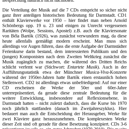
Besprechung natürlich nicht nachholen.
Die Verteilung der Musik auf die 7 CDs entspricht so sicher nicht
ganz ihrer anteiligen historischen Bedeutung für Darmstadt. CD1
enthält Klavierwerke vor 1950 – hier findet man neben Arnold
Schönbergs opp. 19 u. 23 und einigen zu Unrecht vergessenen
Raritäten (Wolpe, Sessions, Apostel) z.B. auch die Klaviersonate
von Béla Bartók (1926), was zunächst verwundern mag, da diese
heute allenfalls gemäßigt modern erscheint. Man muss sich
allerdings vor Augen führen, dass die erste Aufgabe der Darmstädter
Ferienkurse darin bestand, dem interessierten Publikum und den
(jungen) Komponisten nach dem Zweiten Weltkrieg zunächst die
Musik zugänglich zu machen, die während des Dritten Reichs
schlicht verfemt war (Stichwort:
Entartete Musik
). Auch in der
Aufführungsstatistik etwa der Münchner
Musica-Viva-
Konzerte
während der 1950er-Jahren hatte Bartók einen erstaunlich hohen
Stellenwert. CD2 ist allerdings etwas unbefriedigend: Auf nur einer
CD erscheinen die Werke der 50er und 60er-Jahre
unterrepräsentiert, da gerade diese zentrale Bedeutung für die
weitere Entwicklung, insbesondere auf Reflexionsebene, in
Darmstadt hatten – nicht zuletzt dadurch, dass die Kurse bis 1970
noch jährlich stattfanden (danach im Zweijahreszyklus). Hier
bedauert man auch die Entscheidung der Herausgeber, Werke für
zwei Klaviere ganz herauszunehmen. Die komplexesten Werke
dieser Zeit sind oft gerade für diese Besetzung konzipiert. CDs 3-6