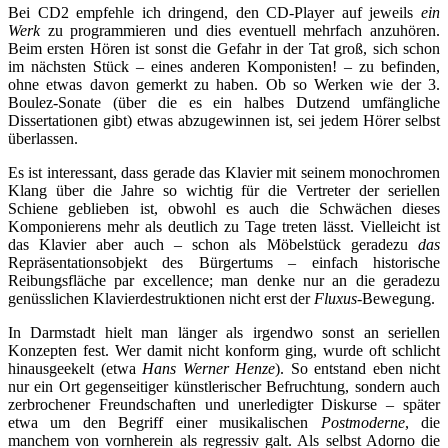
Bei CD2 empfehle ich dringend, den CD-Player auf jeweils
ein
Werk
zu programmieren und dies eventuell mehrfach anzuhören.
Beim ersten Hören ist sonst die Gefahr in der Tat groß, sich schon
im nächsten Stück – eines anderen Komponisten! – zu befinden,
ohne etwas davon gemerkt zu haben. Ob so Werken wie der 3.
Boulez-Sonate (über die es ein halbes Dutzend umfängliche
Dissertationen gibt) etwas abzugewinnen ist, sei jedem Hörer selbst
überlassen.
Es ist interessant, dass gerade das Klavier mit seinem monochromen
Klang über die Jahre so wichtig für die Vertreter der seriellen
Schiene geblieben ist, obwohl es auch die Schwächen dieses
Komponierens mehr als deutlich zu Tage treten lässt. Vielleicht ist
das Klavier aber auch – schon als Möbelstück geradezu
das
Repräsentationsobjekt des Bürgertums – einfach historische
Reibungsfläche par excellence; man denke nur an die geradezu
genüsslichen Klavierdestruktionen nicht erst der
Fluxus-
Bewegung.
In Darmstadt hielt man länger als irgendwo sonst an seriellen
Konzepten fest. Wer damit nicht konform ging, wurde oft schlicht
hinausgeekelt (etwa
Hans Werner Henze
). So entstand eben nicht
nur ein Ort gegenseitiger künstlerischer Befruchtung, sondern auch
zerbrochener Freundschaften und unerledigter Diskurse – später
etwa um den Begriff einer musikalischen
Postmoderne
, die
manchem von vornherein als regressiv galt. Als selbst Adorno die