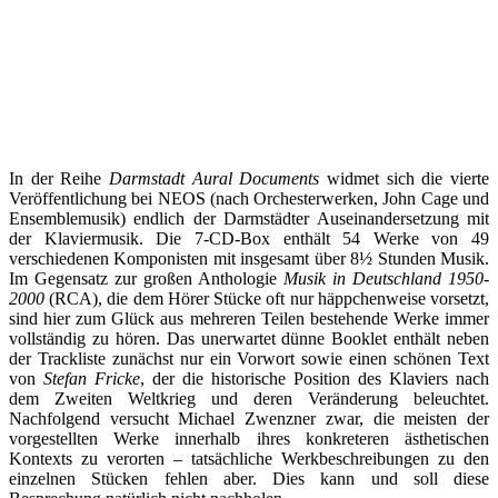
In der Reihe
Darmstadt Aural Documents
widmet sich die vierte
Veröffentlichung bei NEOS (nach Orchesterwerken, John Cage und
Ensemblemusik) endlich der Darmstädter Auseinandersetzung mit
der Klaviermusik. Die 7-CD-Box enthält 54 Werke von 49
verschiedenen Komponisten mit insgesamt über 8½ Stunden Musik.
Im Gegensatz zur großen Anthologie
Musik in Deutschland 1950-
2000
(RCA), die dem Hörer Stücke oft nur häppchenweise vorsetzt,
sind hier zum Glück aus mehreren Teilen bestehende Werke immer
vollständig zu hören. Das unerwartet dünne Booklet enthält neben
der Trackliste zunächst nur ein Vorwort sowie einen schönen Text
von
Stefan Fricke
, der die historische Position des Klaviers nach
dem Zweiten Weltkrieg und deren Veränderung beleuchtet.
Nachfolgend versucht Michael Zwenzner zwar, die meisten der
vorgestellten Werke innerhalb ihres konkreteren ästhetischen
Kontexts zu verorten – tatsächliche Werkbeschreibungen zu den
einzelnen Stücken fehlen aber. Dies kann und soll diese