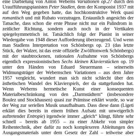
eine Darbietung von Anton Weberns
Variationen op.27
durch den
Uraufführungspianisten
Peter Stadlen,
dem der Komponist 1937 mit
auf den Weg gegeben hatte, das hochkonstruktive Werk quasi
romantisch
und mit Rubato vorzutragen. Erstaunlich angesichts der
Tatsache, dass schon die erste Phrase nicht nur ein Palindrom in
zeitlicher Richtung, sondern auch noch in der Vertikalen
spiegelsymmetrisch ist. Tatsächlich folgt der Pianist in seiner
Wiedergabe von 1948 dieser Aufforderung überzeugend. Und wenn
man Stadlens Interpretation von Schönbergs op. 23 (das letzte
Stück, der Walzer, ist das erste offizielle Zwölftonwerk Schönbergs)
mit der staubtrockenen, rationalen Aufnahme von Schönbergs
eigentlich expressionistischen
Sechs kleinen Klavierstücken
op. 19
unter den Händen von Eduard Steuermann – seinerseits
Widmungsträger der Webernschen Variationen – aus dem Jahre
1957 vergleicht, wundert man sich nicht schlecht über den
ästhetischen Wandel des Klavier
spiels
, der da stattgefunden hat.
Wenn Weberns hermetische Kunst einer konsequenten
Materialbeschränkung von den „Darmstädtern“ (insbesondere
Boulez und Stockhausen) quasi zur Prämisse erklärt wurde, so war
der Weg zur seriellen Musik unaufhaltsam. Dass diese dann (Ligeti
erklärt dies bereits in einem frühen Aufsatz mit unweigerlich
auftretender
Entropie
) irgendwie immer „gleich“ klingt, führte sehr
schnell – bereits ab 1955 – zu einer Abkehr von simpler
Reihentechnik, aber dafür zu noch komplexeren Ableitungen des
Ausgangsmaterials unter dem Gesetz der Zahl – teilweise aber