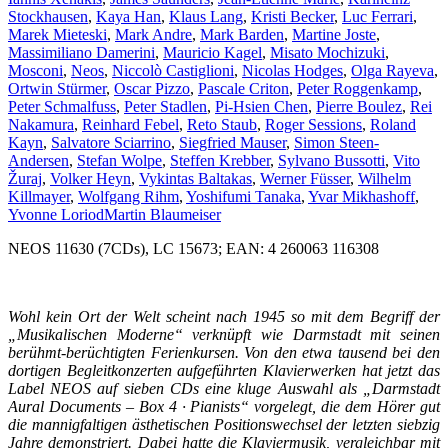
Stockhausen
,
Kaya Han
,
Klaus Lang
,
Kristi Becker
,
Luc Ferrari
,
Marek Mieteski
,
Mark Andre
,
Mark Barden
,
Martine Joste
,
Massimiliano Damerini
,
Mauricio Kagel
,
Misato Mochizuki
,
Mosconi
,
Neos
,
Niccolò Castiglioni
,
Nicolas Hodges
,
Olga Rayeva
,
Ortwin Stürmer
,
Oscar Pizzo
,
Pascale Criton
,
Peter Roggenkamp
,
Peter Schmalfuss
,
Peter Stadlen
,
Pi-Hsien Chen
,
Pierre Boulez
,
Rei
Nakamura
,
Reinhard Febel
,
Reto Staub
,
Roger Sessions
,
Roland
Kayn
,
Salvatore Sciarrino
,
Siegfried Mauser
,
Simon Steen-
Andersen
,
Stefan Wolpe
,
Steffen Krebber
,
Sylvano Bussotti
,
Vito
Žuraj
,
Volker Heyn
,
Vykintas Baltakas
,
Werner Füsser
,
Wilhelm
Killmayer
,
Wolfgang Rihm
,
Yoshifumi Tanaka
,
Yvar Mikhashoff
,
Yvonne Loriod
Martin Blaumeiser
NEOS 11630 (7CDs), LC 15673; EAN: 4 260063 116308
Wohl kein Ort der Welt scheint nach 1945 so mit dem Begriff der
„Musikalischen Moderne“ verknüpft wie Darmstadt mit seinen
berühmt-berüchtigten Ferienkursen. Von den etwa tausend bei den
dortigen Begleitkonzerten aufgeführten Klavierwerken hat jetzt das
Label NEOS auf sieben CDs eine kluge Auswahl als „Darmstadt
Aural Documents – Box 4 · Pianists“ vorgelegt, die dem Hörer gut
die mannigfaltigen ästhetischen Positionswechsel der letzten siebzig
Jahre demonstriert. Dabei hatte die Klaviermusik, vergleichbar mit