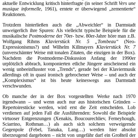
aktuelle Entwicklung kritisch hinterfragte (in seiner Schrift
Vers une
musique informelle
, 1961), erntete er überwiegend „zementierte“
Reaktionen.
Trotzdem hinterließen auch die „Abweichler“ in Darmstadt
unweigerlich ihre Spuren: Als vielleicht typische Beispiele für die
musikalische
Postmoderne
der 70er- bzw. 80er-Jahre höre man z.B.
Wolfgang Rihms
Klavierstück Nr. 5 „Tombeau“
(Neo-
Expressionismus?) und Wilhelm Killmayers
Klavierstück Nr. 7
(unverschämter Weise mit tonalen Zitaten, die einzigen in der Box).
Nachdem die Postmoderne-Diskussion Anfang der 1990er
urplötzlich abbrach, komponierten etliche Jüngere anscheinend ein
wenig unbeeinflusster von „Trends“, gerade bei der Klaviermusik
allerdings oft in quasi ironisch gebrochener Weise – und auch der
„Komplexismus“ ist bis heute keineswegs aus Darmstadt
verschwunden.
Ob manche der in der Box vorgestellten Werke nach 1970
irgendwann – und wenn auch nur aus historischen Gründen –
Repertoirestücke werden, wird erst die Zeit entscheiden. Lob
verdienen auf jeden Fall die Ausführenden: Sowohl die Beispiele
virtuoser Entgrenzungen (Xenakis, Boucourechliev, Ferneyhough,
Sciarrino, Rothman…) als auch sich solchem verweigernde
Gegenpole (Febel, Tanaka, Lang…) werden hier absolut
überzeugend dargeboten – nicht von ungefähr darf ein Großteil der