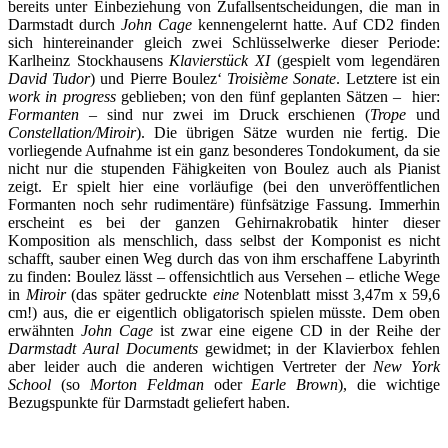
bereits unter Einbeziehung von Zufallsentscheidungen, die man in
Darmstadt durch
John Cage
kennengelernt hatte. Auf CD2 finden
sich hintereinander gleich zwei Schlüsselwerke dieser Periode:
Karlheinz Stockhausens
Klavierstück XI
(gespielt vom legendären
David Tudor
) und Pierre Boulez‘
Troisième Sonate
. Letztere ist ein
work in progress
geblieben; von den fünf geplanten Sätzen – hier:
Formanten
– sind nur zwei im Druck erschienen (
Trope
und
Constellation/Miroir
). Die übrigen Sätze wurden nie fertig. Die
vorliegende Aufnahme ist ein ganz besonderes Tondokument, da sie
nicht nur die stupenden Fähigkeiten von Boulez auch als Pianist
zeigt. Er spielt hier eine vorläufige (bei den unveröffentlichen
Formanten noch sehr rudimentäre) fünfsätzige Fassung. Immerhin
erscheint es bei der ganzen Gehirnakrobatik hinter dieser
Komposition als menschlich, dass selbst der Komponist es nicht
schafft, sauber einen Weg durch das von ihm erschaffene Labyrinth
zu finden: Boulez lässt – offensichtlich aus Versehen – etliche Wege
in
Miroir
(das später gedruckte
eine
Notenblatt misst 3,47m x 59,6
cm!) aus, die er eigentlich obligatorisch spielen müsste. Dem oben
erwähnten
John Cage
ist zwar eine eigene CD in der Reihe der
Darmstadt Aural Documents
gewidmet; in der Klavierbox fehlen
aber leider auch die anderen wichtigen Vertreter der
New York
School
(so
Morton Feldman
oder
Earle Brown
), die wichtige
Bezugspunkte für Darmstadt geliefert haben.