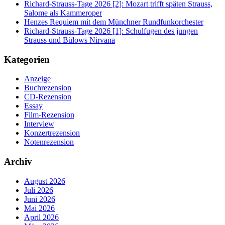
Richard-Strauss-Tage 2026 [2]: Mozart trifft späten Strauss,
Salome als Kammeroper
Henzes Requiem mit dem Münchner Rundfunkorchester
Richard-Strauss-Tage 2026 [1]: Schulfugen des jungen
Strauss und Bülows Nirvana
Kategorien
Anzeige
Buchrezension
CD-Rezension
Essay
Film-Rezension
Interview
Konzertrezension
Notenrezension
Archiv
August 2026
Juli 2026
Juni 2026
Mai 2026
April 2026