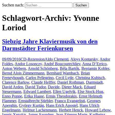
Suchen nach:
Schlagwort-Archiv: Yvonne
Loriod
Siebzig Jahre Klaviermusik von den
Darmstädter Ferienkursen
09/09/2016
CD-Rezension
Aldo Clementi
,
Aloys Kontarsky
,
Andor
Foldes
,
Andor Losonczy
,
André Boucourechliev
,
Anna D’Errico
,
Anton Webern
,
Arnold Schönberg
,
Béla Bartók
,
Benjamin Kobler
,
Bernd Alois Zimmermann
,
Bernhard Wambach
,
Brian
Ferneyhough
,
Carlos Pellegrino
,
Cecil Lytle
,
Christina Kubisch
,
Clarence Barlow
,
Claude Helffer
,
Daniel Rothman
,
Darmstadt
,
David Arden
,
David Tudor
,
Davide
,
Dieter Mack
,
Eduard
Steuermann
,
Edward Lambert
,
Ellen Ugelvik
,
Else Stock-Hug
,
Enno Poppe
,
Erika Haase
,
Ermis Theodorakis
,
Ernst Helmuth
Flammer
,
Ernstalbrecht Stiebler
,
Franco Evangelisti
,
Georges
Aperghis
,
György Kurtág
,
Hans Erich Apostel
,
Hans Ulrich
Engelmann
,
Helmut Lachenmann
,
Herbert Henck
,
Howard Lebow
,
Iannis Xenakis
,
James Saunders
,
Jean-Etienne Marie
,
Karlheinz