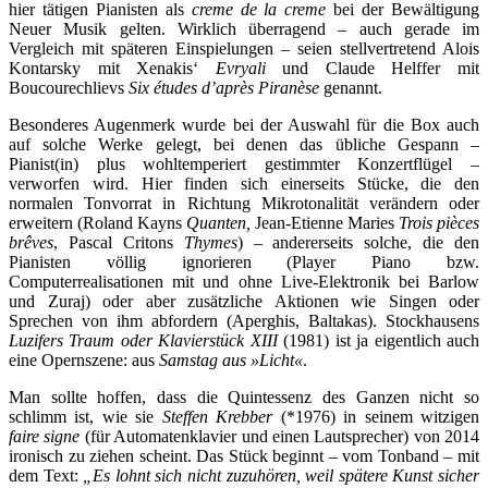
hier tätigen Pianisten als
creme de la creme
bei der Bewältigung
Neuer Musik gelten. Wirklich überragend – auch gerade im
Vergleich mit späteren Einspielungen – seien stellvertretend Alois
Kontarsky mit Xenakis‘
Evryali
und Claude Helffer mit
Boucourechlievs
Six études d’après Piranèse
genannt.
Besonderes Augenmerk wurde bei der Auswahl für die Box auch
auf solche Werke gelegt, bei denen das übliche Gespann –
Pianist(in) plus wohltemperiert gestimmter Konzertflügel –
verworfen wird. Hier finden sich einerseits Stücke, die den
normalen Tonvorrat in Richtung Mikrotonalität verändern oder
erweitern (Roland Kayns
Quanten,
Jean-Etienne Maries
Trois pièces
brêves
, Pascal Critons
Thymes
) – andererseits solche, die den
Pianisten völlig ignorieren (Player Piano bzw.
Computerrealisationen mit und ohne Live-Elektronik bei Barlow
und Zuraj) oder aber zusätzliche Aktionen wie Singen oder
Sprechen von ihm abfordern (Aperghis, Baltakas). Stockhausens
Luzifers Traum oder Klavierstück XIII
(1981) ist ja eigentlich auch
eine Opernszene: aus
Samstag aus »Licht«
.
Man sollte hoffen, dass die Quintessenz des Ganzen nicht so
schlimm ist, wie sie
Steffen Krebber
(*1976) in seinem witzigen
faire signe
(
für Automatenklavier und einen Lautsprecher
) von 2014
ironisch zu ziehen scheint. Das Stück beginnt – vom Tonband – mit
dem Text:
„Es lohnt sich nicht zuzuhören, weil spätere Kunst sicher