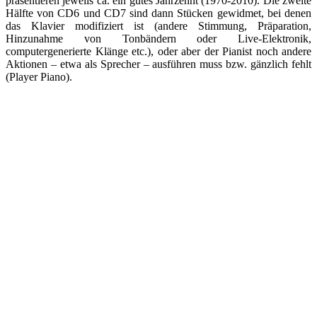
präsentieren jeweils ca. ein gutes Jahrzehnt (1970-2010). Die zweite
Hälfte von CD6 und CD7 sind dann Stücken gewidmet, bei denen
das Klavier modifiziert ist (andere Stimmung, Präparation,
Hinzunahme von Tonbändern oder Live-Elektronik,
computergenerierte Klänge etc.), oder aber der Pianist noch andere
Aktionen – etwa als Sprecher – ausführen muss bzw. gänzlich fehlt
(Player Piano).