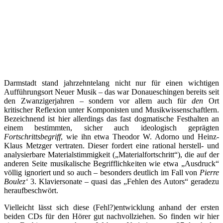
Darmstadt stand jahrzehntelang nicht nur für einen wichtigen
Aufführungsort Neuer Musik – das war Donaueschingen bereits seit
den Zwanzigerjahren – sondern vor allem auch für
den
Ort
kritischer Reflexion unter Komponisten und Musikwissenschaftlern.
Bezeichnend ist hier allerdings das fast dogmatische Festhalten an
einem bestimmten, sicher auch ideologisch geprägten
Fortschrittsbegriff
, wie ihn etwa Theodor W. Adorno und Heinz-
Klaus Metzger vertraten. Dieser fordert eine rational herstell- und
analysierbare Materialstimmigkeit („Materialfortschritt“), die auf der
anderen Seite musikalische Begrifflichkeiten wie etwa „Ausdruck“
völlig ignoriert und so auch – besonders deutlich im Fall von
Pierre
Boulez‘
3. Klaviersonate – quasi das „Fehlen des Autors“ geradezu
heraufbeschwört.
Vielleicht lässt sich diese (Fehl?)entwicklung anhand der ersten
beiden CDs für den Hörer gut nachvollziehen. So finden wir hier