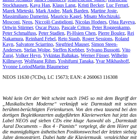
Stockhausen
,
Kaya Han
,
Klaus Lang
,
Kristi Becker
,
Luc Ferrari
,
Marek Mieteski
,
Mark Andre
,
Mark Barden
,
Martine Joste
,
Massimiliano Damerini
,
Mauricio Kagel
,
Misato Mochizuki
,
Mosconi
,
Neos
,
Niccolò Castiglioni
,
Nicolas Hodges
,
Olga Rayeva
,
Ortwin Stürmer
,
Oscar Pizzo
,
Pascale Criton
,
Peter Roggenkamp
,
Peter Schmalfuss
,
Peter Stadlen
,
Pi-Hsien Chen
,
Pierre Boulez
,
Rei
Nakamura
,
Reinhard Febel
,
Reto Staub
,
Roger Sessions
,
Roland
Kayn
,
Salvatore Sciarrino
,
Siegfried Mauser
,
Simon Steen-
Andersen
,
Stefan Wolpe
,
Steffen Krebber
,
Sylvano Bussotti
,
Vito
Žuraj
,
Volker Heyn
,
Vykintas Baltakas
,
Werner Füsser
,
Wilhelm
Killmayer
,
Wolfgang Rihm
,
Yoshifumi Tanaka
,
Yvar Mikhashoff
,
Yvonne Loriod
Martin Blaumeiser
NEOS 11630 (7CDs), LC 15673; EAN: 4 260063 116308
Wohl kein Ort der Welt scheint nach 1945 so mit dem Begriff der
„Musikalischen Moderne“ verknüpft wie Darmstadt mit seinen
berühmt-berüchtigten Ferienkursen. Von den etwa tausend bei den
dortigen Begleitkonzerten aufgeführten Klavierwerken hat jetzt das
Label NEOS auf sieben CDs eine kluge Auswahl als „Darmstadt
Aural Documents – Box 4 · Pianists“ vorgelegt, die dem Hörer gut
die mannigfaltigen ästhetischen Positionswechsel der letzten siebzig
Jahre demonstriert. Dabei hatte die Klaviermusik, vergleichbar mit