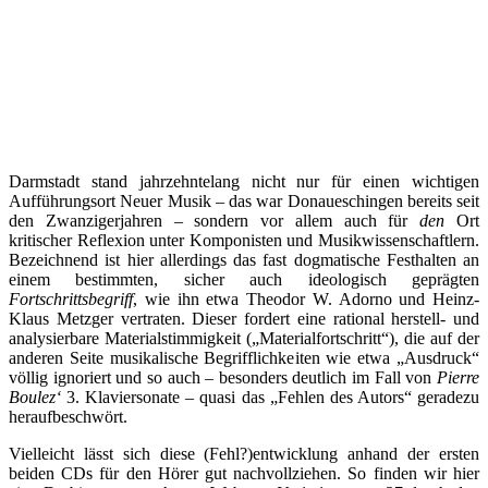
Darmstadt stand jahrzehntelang nicht nur für einen wichtigen
Aufführungsort Neuer Musik – das war Donaueschingen bereits seit
den Zwanzigerjahren – sondern vor allem auch für
den
Ort
kritischer Reflexion unter Komponisten und Musikwissenschaftlern.
Bezeichnend ist hier allerdings das fast dogmatische Festhalten an
einem bestimmten, sicher auch ideologisch geprägten
Fortschrittsbegriff
, wie ihn etwa Theodor W. Adorno und Heinz-
Klaus Metzger vertraten. Dieser fordert eine rational herstell- und
analysierbare Materialstimmigkeit („Materialfortschritt“), die auf der
anderen Seite musikalische Begrifflichkeiten wie etwa „Ausdruck“
völlig ignoriert und so auch – besonders deutlich im Fall von
Pierre
Boulez‘
3. Klaviersonate – quasi das „Fehlen des Autors“ geradezu
heraufbeschwört.
Vielleicht lässt sich diese (Fehl?)entwicklung anhand der ersten
beiden CDs für den Hörer gut nachvollziehen. So finden wir hier