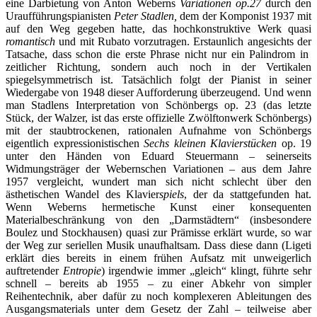
eine Darbietung von Anton Weberns
Variationen op.27
durch den
Uraufführungspianisten
Peter Stadlen,
dem der Komponist 1937 mit
auf den Weg gegeben hatte, das hochkonstruktive Werk quasi
romantisch
und mit Rubato vorzutragen. Erstaunlich angesichts der
Tatsache, dass schon die erste Phrase nicht nur ein Palindrom in
zeitlicher Richtung, sondern auch noch in der Vertikalen
spiegelsymmetrisch ist. Tatsächlich folgt der Pianist in seiner
Wiedergabe von 1948 dieser Aufforderung überzeugend. Und wenn
man Stadlens Interpretation von Schönbergs op. 23 (das letzte
Stück, der Walzer, ist das erste offizielle Zwölftonwerk Schönbergs)
mit der staubtrockenen, rationalen Aufnahme von Schönbergs
eigentlich expressionistischen
Sechs kleinen Klavierstücken
op. 19
unter den Händen von Eduard Steuermann – seinerseits
Widmungsträger der Webernschen Variationen – aus dem Jahre
1957 vergleicht, wundert man sich nicht schlecht über den
ästhetischen Wandel des Klavier
spiels
, der da stattgefunden hat.
Wenn Weberns hermetische Kunst einer konsequenten
Materialbeschränkung von den „Darmstädtern“ (insbesondere
Boulez und Stockhausen) quasi zur Prämisse erklärt wurde, so war
der Weg zur seriellen Musik unaufhaltsam. Dass diese dann (Ligeti
erklärt dies bereits in einem frühen Aufsatz mit unweigerlich
auftretender
Entropie
) irgendwie immer „gleich“ klingt, führte sehr
schnell – bereits ab 1955 – zu einer Abkehr von simpler
Reihentechnik, aber dafür zu noch komplexeren Ableitungen des
Ausgangsmaterials unter dem Gesetz der Zahl – teilweise aber