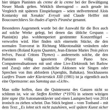
hier tätigen Pianisten als
creme de la creme
bei der Bewältigung
Neuer Musik gelten. Wirklich überragend – auch gerade im
Vergleich mit späteren Einspielungen – seien stellvertretend Alois
Kontarsky mit Xenakis‘
Evryali
und Claude Helffer mit
Boucourechlievs
Six études d’après Piranèse
genannt.
Besonderes Augenmerk wurde bei der Auswahl für die Box auch
auf solche Werke gelegt, bei denen das übliche Gespann –
Pianist(in) plus wohltemperiert gestimmter Konzertflügel –
verworfen wird. Hier finden sich einerseits Stücke, die den
normalen Tonvorrat in Richtung Mikrotonalität verändern oder
erweitern (Roland Kayns
Quanten,
Jean-Etienne Maries
Trois pièces
brêves
, Pascal Critons
Thymes
) – andererseits solche, die den
Pianisten völlig ignorieren (Player Piano bzw.
Computerrealisationen mit und ohne Live-Elektronik bei Barlow
und Zuraj) oder aber zusätzliche Aktionen wie Singen oder
Sprechen von ihm abfordern (Aperghis, Baltakas). Stockhausens
Luzifers Traum oder Klavierstück XIII
(1981) ist ja eigentlich auch
eine Opernszene: aus
Samstag aus »Licht«
.
Man sollte hoffen, dass die Quintessenz des Ganzen nicht so
schlimm ist, wie sie
Steffen Krebber
(*1976) in seinem witzigen
faire signe
(
für Automatenklavier und einen Lautsprecher
) von 2014
ironisch zu ziehen scheint. Das Stück beginnt – vom Tonband – mit
dem Text:
„Es lohnt sich nicht zuzuhören, weil spätere Kunst sicher