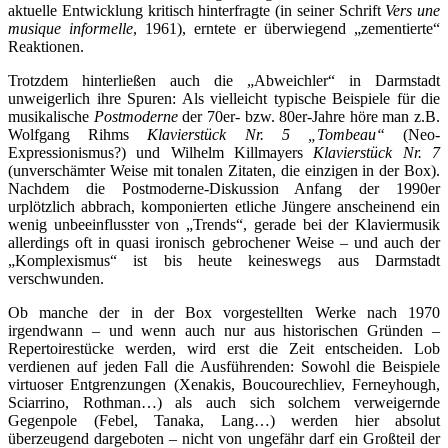
aktuelle Entwicklung kritisch hinterfragte (in seiner Schrift
Vers une
musique informelle
, 1961), erntete er überwiegend „zementierte“
Reaktionen.
Trotzdem hinterließen auch die „Abweichler“ in Darmstadt
unweigerlich ihre Spuren: Als vielleicht typische Beispiele für die
musikalische
Postmoderne
der 70er- bzw. 80er-Jahre höre man z.B.
Wolfgang Rihms
Klavierstück Nr. 5 „Tombeau“
(Neo-
Expressionismus?) und Wilhelm Killmayers
Klavierstück Nr. 7
(unverschämter Weise mit tonalen Zitaten, die einzigen in der Box).
Nachdem die Postmoderne-Diskussion Anfang der 1990er
urplötzlich abbrach, komponierten etliche Jüngere anscheinend ein
wenig unbeeinflusster von „Trends“, gerade bei der Klaviermusik
allerdings oft in quasi ironisch gebrochener Weise – und auch der
„Komplexismus“ ist bis heute keineswegs aus Darmstadt
verschwunden.
Ob manche der in der Box vorgestellten Werke nach 1970
irgendwann – und wenn auch nur aus historischen Gründen –
Repertoirestücke werden, wird erst die Zeit entscheiden. Lob
verdienen auf jeden Fall die Ausführenden: Sowohl die Beispiele
virtuoser Entgrenzungen (Xenakis, Boucourechliev, Ferneyhough,
Sciarrino, Rothman…) als auch sich solchem verweigernde
Gegenpole (Febel, Tanaka, Lang…) werden hier absolut
überzeugend dargeboten – nicht von ungefähr darf ein Großteil der