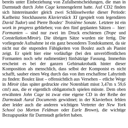
bereits unter Einbeziehung von Zufallsentscheidungen, die man in
Darmstadt durch
John Cage
kennengelernt hatte. Auf CD2 finden
sich hintereinander gleich zwei Schlüsselwerke dieser Periode:
Karlheinz Stockhausens
Klavierstück XI
(gespielt vom legendären
David Tudor
) und Pierre Boulez‘
Troisième Sonate
. Letztere ist ein
work in progress
geblieben; von den fünf geplanten Sätzen – hier:
Formanten
– sind nur zwei im Druck erschienen (
Trope
und
Constellation/Miroir
). Die übrigen Sätze wurden nie fertig. Die
vorliegende Aufnahme ist ein ganz besonderes Tondokument, da sie
nicht nur die stupenden Fähigkeiten von Boulez auch als Pianist
zeigt. Er spielt hier eine vorläufige (bei den unveröffentlichen
Formanten noch sehr rudimentäre) fünfsätzige Fassung. Immerhin
erscheint es bei der ganzen Gehirnakrobatik hinter dieser
Komposition als menschlich, dass selbst der Komponist es nicht
schafft, sauber einen Weg durch das von ihm erschaffene Labyrinth
zu finden: Boulez lässt – offensichtlich aus Versehen – etliche Wege
in
Miroir
(das später gedruckte
eine
Notenblatt misst 3,47m x 59,6
cm!) aus, die er eigentlich obligatorisch spielen müsste. Dem oben
erwähnten
John Cage
ist zwar eine eigene CD in der Reihe der
Darmstadt Aural Documents
gewidmet; in der Klavierbox fehlen
aber leider auch die anderen wichtigen Vertreter der
New York
School
(so
Morton Feldman
oder
Earle Brown
), die wichtige
Bezugspunkte für Darmstadt geliefert haben.