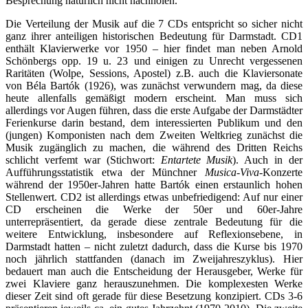
Besprechung natürlich nicht nachholen.
Die Verteilung der Musik auf die 7 CDs entspricht so sicher nicht
ganz ihrer anteiligen historischen Bedeutung für Darmstadt. CD1
enthält Klavierwerke vor 1950 – hier findet man neben Arnold
Schönbergs opp. 19 u. 23 und einigen zu Unrecht vergessenen
Raritäten (Wolpe, Sessions, Apostel) z.B. auch die Klaviersonate
von Béla Bartók (1926), was zunächst verwundern mag, da diese
heute allenfalls gemäßigt modern erscheint. Man muss sich
allerdings vor Augen führen, dass die erste Aufgabe der Darmstädter
Ferienkurse darin bestand, dem interessierten Publikum und den
(jungen) Komponisten nach dem Zweiten Weltkrieg zunächst die
Musik zugänglich zu machen, die während des Dritten Reichs
schlicht verfemt war (Stichwort:
Entartete Musik
). Auch in der
Aufführungsstatistik etwa der Münchner
Musica-Viva-
Konzerte
während der 1950er-Jahren hatte Bartók einen erstaunlich hohen
Stellenwert. CD2 ist allerdings etwas unbefriedigend: Auf nur einer
CD erscheinen die Werke der 50er und 60er-Jahre
unterrepräsentiert, da gerade diese zentrale Bedeutung für die
weitere Entwicklung, insbesondere auf Reflexionsebene, in
Darmstadt hatten – nicht zuletzt dadurch, dass die Kurse bis 1970
noch jährlich stattfanden (danach im Zweijahreszyklus). Hier
bedauert man auch die Entscheidung der Herausgeber, Werke für
zwei Klaviere ganz herauszunehmen. Die komplexesten Werke
dieser Zeit sind oft gerade für diese Besetzung konzipiert. CDs 3-6