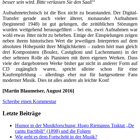
besser sein wird. Bitte verlassen Sie den Saal!“
Aufnahmetechnisch ist die Box nicht zu beanstanden. Der Digital-
Transfer gerade auch vieler älterer, monauraler Aufnahmen
(beginnend 1948) ist gut gelungen, die zeitüblichen Störungen
wurden weitgehend herausgefiltert – bei ein, zwei Aufnahmen war
wohl etwas Jitter nicht zu beheben. Einige der Einspielungen zeigen
neben ihrem historischen Wert die jeweiligen Interpreten auf dem
absoluten Höhepunkt ihrer Möglichkeiten – zudem hört man gleich
drei Komponisten (Boulez, Castiglioni und Lachenmann) in der
eher seltenen Rolle als Pianisten mit ihren eigenen Werken. Dass
viele der dargebotenen Werke bisher gar nicht in anderer Form auf
CD zugänglich waren, spricht alleine schon für eine
Kaufempfehlung – allerdings eher nur für hartgesottene Fans
moderner Musik. Dies ist alles andere als leichte Kost!
[Martin Blaumeiser, August 2016]
Schreibe einen Kommentar
Letzte Beiträge
Humor in der Musikforschung: Hugo Riemanns Traktat „De
cantu fractibili“ (1898) und die Folgen
Wie geht es dem Fortschritt in der Musik?