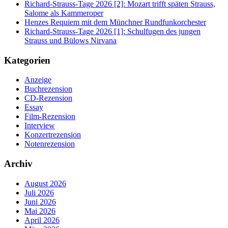
Richard-Strauss-Tage 2026 [2]: Mozart trifft späten Strauss,
Salome als Kammeroper
Henzes Requiem mit dem Münchner Rundfunkorchester
Richard-Strauss-Tage 2026 [1]: Schulfugen des jungen
Strauss und Bülows Nirvana
Kategorien
Anzeige
Buchrezension
CD-Rezension
Essay
Film-Rezension
Interview
Konzertrezension
Notenrezension
Archiv
August 2026
Juli 2026
Juni 2026
Mai 2026
April 2026