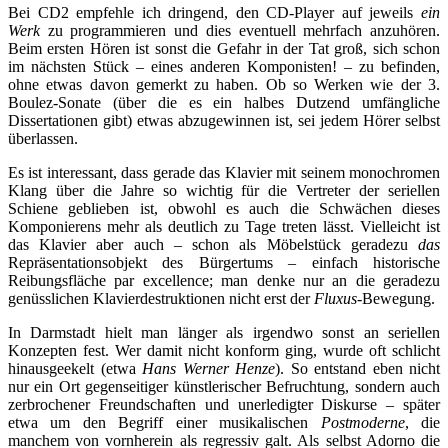
Bei CD2 empfehle ich dringend, den CD-Player auf jeweils
ein
Werk
zu programmieren und dies eventuell mehrfach anzuhören.
Beim ersten Hören ist sonst die Gefahr in der Tat groß, sich schon
im nächsten Stück – eines anderen Komponisten! – zu befinden,
ohne etwas davon gemerkt zu haben. Ob so Werken wie der 3.
Boulez-Sonate (über die es ein halbes Dutzend umfängliche
Dissertationen gibt) etwas abzugewinnen ist, sei jedem Hörer selbst
überlassen.
Es ist interessant, dass gerade das Klavier mit seinem monochromen
Klang über die Jahre so wichtig für die Vertreter der seriellen
Schiene geblieben ist, obwohl es auch die Schwächen dieses
Komponierens mehr als deutlich zu Tage treten lässt. Vielleicht ist
das Klavier aber auch – schon als Möbelstück geradezu
das
Repräsentationsobjekt des Bürgertums – einfach historische
Reibungsfläche par excellence; man denke nur an die geradezu
genüsslichen Klavierdestruktionen nicht erst der
Fluxus-
Bewegung.
In Darmstadt hielt man länger als irgendwo sonst an seriellen
Konzepten fest. Wer damit nicht konform ging, wurde oft schlicht
hinausgeekelt (etwa
Hans Werner Henze
). So entstand eben nicht
nur ein Ort gegenseitiger künstlerischer Befruchtung, sondern auch
zerbrochener Freundschaften und unerledigter Diskurse – später
etwa um den Begriff einer musikalischen
Postmoderne
, die
manchem von vornherein als regressiv galt. Als selbst Adorno die