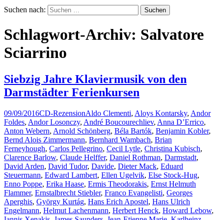
Suchen nach:
Schlagwort-Archiv: Salvatore
Sciarrino
Siebzig Jahre Klaviermusik von den
Darmstädter Ferienkursen
09/09/2016
CD-Rezension
Aldo Clementi
,
Aloys Kontarsky
,
Andor
Foldes
,
Andor Losonczy
,
André Boucourechliev
,
Anna D’Errico
,
Anton Webern
,
Arnold Schönberg
,
Béla Bartók
,
Benjamin Kobler
,
Bernd Alois Zimmermann
,
Bernhard Wambach
,
Brian
Ferneyhough
,
Carlos Pellegrino
,
Cecil Lytle
,
Christina Kubisch
,
Clarence Barlow
,
Claude Helffer
,
Daniel Rothman
,
Darmstadt
,
David Arden
,
David Tudor
,
Davide
,
Dieter Mack
,
Eduard
Steuermann
,
Edward Lambert
,
Ellen Ugelvik
,
Else Stock-Hug
,
Enno Poppe
,
Erika Haase
,
Ermis Theodorakis
,
Ernst Helmuth
Flammer
,
Ernstalbrecht Stiebler
,
Franco Evangelisti
,
Georges
Aperghis
,
György Kurtág
,
Hans Erich Apostel
,
Hans Ulrich
Engelmann
,
Helmut Lachenmann
,
Herbert Henck
,
Howard Lebow
,
Iannis Xenakis
,
James Saunders
,
Jean-Etienne Marie
,
Karlheinz