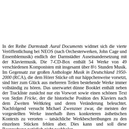
In der Reihe
Darmstadt Aural Documents
widmet sich die vierte
Veröffentlichung bei NEOS (nach Orchesterwerken, John Cage und
Ensemblemusik) endlich der Darmstädter Auseinandersetzung mit
der Klaviermusik. Die 7-CD-Box enthält 54 Werke von 49
verschiedenen Komponisten mit insgesamt über 8½ Stunden Musik.
Im Gegensatz zur großen Anthologie
Musik in Deutschland 1950-
2000
(RCA), die dem Hörer Stücke oft nur häppchenweise vorsetzt,
sind hier zum Glück aus mehreren Teilen bestehende Werke immer
vollständig zu hören. Das unerwartet dünne Booklet enthält neben
der Trackliste zunächst nur ein Vorwort sowie einen schönen Text
von
Stefan Fricke
, der die historische Position des Klaviers nach
dem Zweiten Weltkrieg und deren Veränderung beleuchtet.
Nachfolgend versucht Michael Zwenzner zwar, die meisten der
vorgestellten Werke innerhalb ihres konkreteren ästhetischen
Kontexts zu verorten – tatsächliche Werkbeschreibungen zu den
einzelnen Stücken fehlen aber. Dies kann und soll diese