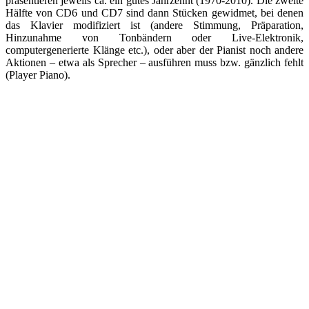
präsentieren jeweils ca. ein gutes Jahrzehnt (1970-2010). Die zweite
Hälfte von CD6 und CD7 sind dann Stücken gewidmet, bei denen
das Klavier modifiziert ist (andere Stimmung, Präparation,
Hinzunahme von Tonbändern oder Live-Elektronik,
computergenerierte Klänge etc.), oder aber der Pianist noch andere
Aktionen – etwa als Sprecher – ausführen muss bzw. gänzlich fehlt
(Player Piano).