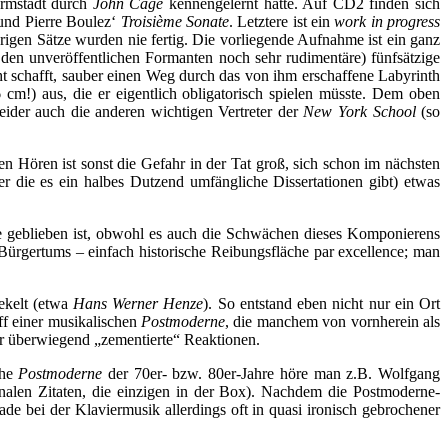
armstadt durch
John Cage
kennengelernt hatte. Auf CD2 finden sich
 und Pierre Boulez‘
Troisième Sonate
. Letztere ist ein
work in progress
brigen Sätze wurden nie fertig. Die vorliegende Aufnahme ist ein ganz
i den unveröffentlichen Formanten noch sehr rudimentäre) fünfsätzige
ht schafft, sauber einen Weg durch das von ihm erschaffene Labyrinth
 cm!) aus, die er eigentlich obligatorisch spielen müsste. Dem oben
eider auch die anderen wichtigen Vertreter der
New York School
(so
 Hören ist sonst die Gefahr in der Tat groß, sich schon im nächsten
die es ein halbes Dutzend umfängliche Dissertationen gibt) etwas
ene geblieben ist, obwohl es auch die Schwächen dieses Komponierens
Bürgertums – einfach historische Reibungsfläche par excellence; man
eekelt (etwa
Hans Werner Henze
). So entstand eben nicht nur ein Ort
ff einer musikalischen
Postmoderne
, die manchem von vornherein als
 er überwiegend „zementierte“ Reaktionen.
che
Postmoderne
der 70er- bzw. 80er-Jahre höre man z.B. Wolfgang
nalen Zitaten, die einzigen in der Box). Nachdem die Postmoderne-
de bei der Klaviermusik allerdings oft in quasi ironisch gebrochener