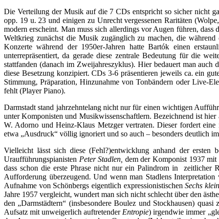
Die Verteilung der Musik auf die 7 CDs entspricht so sicher nicht 
opp. 19 u. 23 und einigen zu Unrecht vergessenen Raritäten (Wolpe,
modern erscheint. Man muss sich allerdings vor Augen führen, dass 
Weltkrieg zunächst die Musik zugänglich zu machen, die während d
Konzerte während der 1950er-Jahren hatte Bartók einen erstaun
unterrepräsentiert, da gerade diese zentrale Bedeutung für die wei
stattfanden (danach im Zweijahreszyklus). Hier bedauert man auch 
diese Besetzung konzipiert. CDs 3-6 präsentieren jeweils ca. ein g
Stimmung, Präparation, Hinzunahme von Tonbändern oder Live-Elektr
fehlt (Player Piano).
Darmstadt stand jahrzehntelang nicht nur für einen wichtigen Auffü
unter Komponisten und Musikwissenschaftlern. Bezeichnend ist hier a
W. Adorno und Heinz-Klaus Metzger vertraten. Dieser fordert eine rat
etwa „Ausdruck“ völlig ignoriert und so auch – besonders deutlich i
Vielleicht lässt sich diese (Fehl?)entwicklung anhand der erst
Uraufführungspianisten
Peter Stadlen,
dem der Komponist 1937 mit 
dass schon die erste Phrase nicht nur ein Palindrom in zeitlicher 
Aufforderung überzeugend. Und wenn man Stadlens Interpretation von
Aufnahme von Schönbergs eigentlich expressionistischen
Sechs klei
Jahre 1957 vergleicht, wundert man sich nicht schlecht über den ästh
den „Darmstädtern“ (insbesondere Boulez und Stockhausen) quasi zur
Aufsatz mit unweigerlich auftretender
Entropie
) irgendwie immer „gle