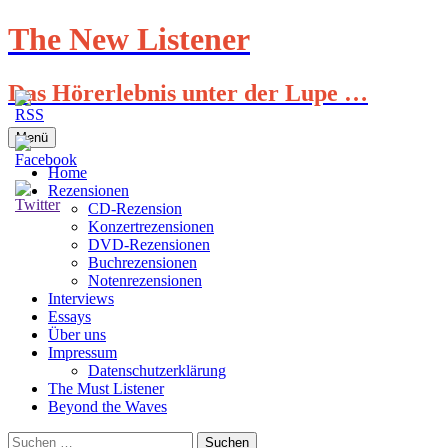
Zum
The New Listener
Inhalt
springen
Das Hörerlebnis unter der Lupe …
Menü
Home
Rezensionen
CD-Rezension
Konzertrezensionen
DVD-Rezensionen
Buchrezensionen
Notenrezensionen
Interviews
Essays
Über uns
Impressum
Datenschutzerklärung
The Must Listener
Beyond the Waves
Suchen