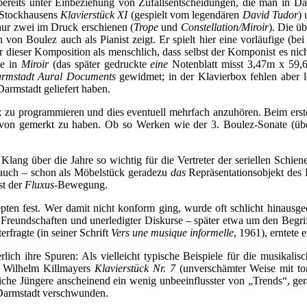
bereits unter Einbeziehung von Zufallsentscheidungen, die man in D
z Stockhausens
Klavierstück XI
(gespielt vom legendären
David Tudor
)
nur zwei im Druck erschienen (
Trope
und
Constellation/Miroir
). Die ü
von Boulez auch als Pianist zeigt. Er spielt hier eine vorläufige (be
r dieser Komposition als menschlich, dass selbst der Komponist es nic
ge in
Miroir
(das später gedruckte
eine
Notenblatt misst 3,47m x 59,6
rmstadt Aural Documents
gewidmet; in der Klavierbox fehlen aber l
Darmstadt geliefert haben.
k
zu programmieren und dies eventuell mehrfach anzuhören. Beim ersten
von gemerkt zu haben. Ob so Werken wie der 3. Boulez-Sonate (über 
 Klang über die Jahre so wichtig für die Vertreter der seriellen Schi
er auch – schon als Möbelstück geradezu
das
Repräsentationsobjekt des 
st der
Fluxus-
Bewegung.
epten fest. Wer damit nicht konform ging, wurde oft schlicht hinausg
 Freundschaften und unerledigter Diskurse – später etwa um den Begri
erfragte (in seiner Schrift
Vers une musique informelle
, 1961), erntete
ich ihre Spuren: Als vielleicht typische Beispiele für die musikalis
 Wilhelm Killmayers
Klavierstück Nr. 7
(unverschämter Weise mit to
che Jüngere anscheinend ein wenig unbeeinflusster von „Trends“, gera
 Darmstadt verschwunden.