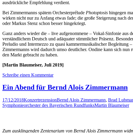
ausdrückliche Empfehlung verdient.
Bei Zimmermanns spätem Orchesterprélude
Photoptosis
hingegen mag
wirken nicht nur zu Anfang etwas fade; die große Steigerung nach den
oder Markus Stenz schon besser hingekriegt.
Ganz anders wieder die – live aufgenommene – Vokal-Sinfonie aus 
verständlichem Deutsch und adäquater stimmlicher Präsenz. Besonde
Preludio und Intermezzo zu quasi kammermusikalischer Begleitung – sel
Zimmermanns wird dadurch umso deutlicher. Ondine kann sich nun r
den Markt gebracht zu haben.
[Martin Blaumeiser, Juli 2019]
Schreibe einen Kommentar
Ein Abend für Bernd Alois Zimmermann
17/12/2018
Konzertrezension
Bernd Alois Zimmermann
,
Brad Lubma
Symphonieorchester des Bayerischen Rundfunks
Martin Blaumeiser
Zum ausklingenden Zentenarium von Bernd Alois Zimmermann widmet