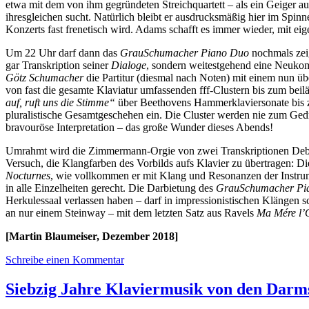
etwa mit dem von ihm gegründeten Streichquartett – als ein Geiger auf
ihresgleichen sucht. Natürlich bleibt er ausdrucksmäßig hier im Spin
Konzerts fast frenetisch wird. Adams schafft es immer wieder, mit eig
Um 22 Uhr darf dann das
GrauSchumacher Piano Duo
nochmals zei
gar Transkription seiner
Dialoge
, sondern weitestgehend eine Neukom
Götz Schumacher
die Partitur (diesmal nach Noten) mit einem nun üb
von fast die gesamte Klaviatur umfassenden fff-Clustern bis zum bei
auf, ruft uns die Stimme“
über Beethovens Hammerklaviersonate bis
pluralistische Gesamtgeschehen ein. Die Cluster werden nie zum Gedres
bravouröse Interpretation – das große Wunder dieses Abends!
Umrahmt wird die Zimmermann-Orgie von zwei Transkriptionen Deb
Versuch, die Klangfarben des Vorbilds aufs Klavier zu übertragen: D
Nocturnes
, wie vollkommen er mit Klang und Resonanzen der Instrume
in alle Einzelheiten gerecht. Die Darbietung des
GrauSchumacher Pi
Herkulessaal verlassen haben – darf in impressionistischen Klängen s
an nur einem Steinway – mit dem letzten Satz aus Ravels
Ma Mére l’
[Martin Blaumeiser, Dezember 2018]
Schreibe einen Kommentar
Siebzig Jahre Klaviermusik von den Darm