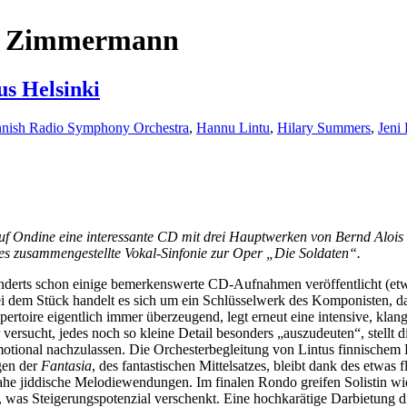
is Zimmermann
s Helsinki
nnish Radio Symphony Orchestra
,
Hannu Lintu
,
Hilary Summers
,
Jeni
 Ondine eine interessante CD mit drei Hauptwerken von Bernd Alois Z
tes zusammengestellte Vokal-Sinfonie zur Oper „Die Soldaten“.
underts schon einige bemerkenswerte CD-Aufnahmen veröffentlicht (etwa
 Bei dem Stück handelt es sich um ein Schlüsselwerk des Komponiste
pertoire eigentlich immer überzeugend, legt erneut eine intensive, klan
rsucht, jedes noch so kleine Detail besonders „auszudeuten“, stellt d
motional nachzulassen. Die Orchesterbegleitung von Lintus finnischem
gen der
Fantasia
, des fantastischen Mittelsatzes, bleibt dank des etwas
nahe jiddische Melodiewendungen. Im finalen Rondo greifen Solistin wi
, was Steigerungspotenzial verschenkt. Eine hochkarätige Darbietung d