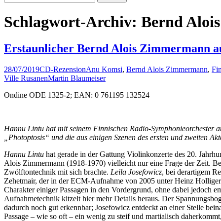
nach:
Schlagwort-Archiv: Bernd Alo
Erstaunlicher Bernd Alois Zimmermann au
28/07/2019
CD-Rezension
Anu Komsi
,
Bernd Alois Zimmermann
,
Fi
Ville Rusanen
Martin Blaumeiser
Ondine ODE 1325-2; EAN: 0 761195 132524
Hannu Lintu hat mit seinem Finnischen Radio-Symphonieorchester auf
„Photoptosis“ und die aus einigen Szenen des ersten und zweiten Ak
Hannu Lintu
hat gerade in der Gattung Violinkonzerte des 20. Jahrh
Alois Zimmermann (1918-1970) vielleicht nur eine Frage der Zeit.
Zwölftontechnik mit sich brachte.
Leila Josefowicz
, bei derartigem Re
Zehetmair, der in der ECM-Aufnahme von 2005 unter Heinz Holliger ve
Charakter einiger Passagen in den Vordergrund, ohne dabei jedoch e
Aufnahmetechnik kitzelt hier mehr Details heraus. Der Spannungsbo
dadurch noch gut erkennbar; Josefowicz entdeckt an einer Stelle bei
Passage – wie so oft – ein wenig zu steif und martialisch daherkommt