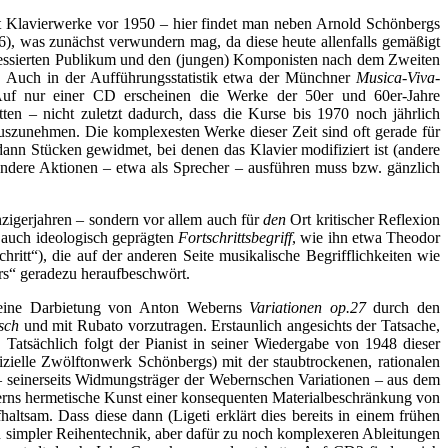
ält Klavierwerke vor 1950 – hier findet man neben Arnold Schönbergs
6), was zunächst verwundern mag, da diese heute allenfalls gemäßigt
teressierten Publikum und den (jungen) Komponisten nach dem Zweiten
. Auch in der Aufführungsstatistik etwa der Münchner
Musica-Viva-
 Auf nur einer CD erscheinen die Werke der 50er und 60er-Jahre
tten – nicht zuletzt dadurch, dass die Kurse bis 1970 noch jährlich
uszunehmen. Die komplexesten Werke dieser Zeit sind oft gerade für
ann Stücken gewidmet, bei denen das Klavier modifiziert ist (andere
andere Aktionen – etwa als Sprecher – ausführen muss bzw. gänzlich
zigerjahren – sondern vor allem auch für
den
Ort kritischer Reflexion
r auch ideologisch geprägten
Fortschrittsbegriff
, wie ihn etwa Theodor
hritt“), die auf der anderen Seite musikalische Begrifflichkeiten wie
ors“ geradezu heraufbeschwört.
er eine Darbietung von Anton Weberns
Variationen op.27
durch den
sch
und mit Rubato vorzutragen. Erstaunlich angesichts der Tatsache,
 Tatsächlich folgt der Pianist in seiner Wiedergabe von 1948 dieser
izielle Zwölftonwerk Schönbergs) mit der staubtrockenen, rationalen
 seinerseits Widmungsträger der Webernschen Variationen – aus dem
erns hermetische Kunst einer konsequenten Materialbeschränkung von
ltsam. Dass diese dann (Ligeti erklärt dies bereits in einem frühen
von simpler Reihentechnik, aber dafür zu noch komplexeren Ableitungen