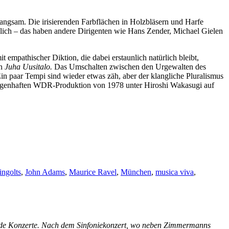
gsam. Die irisierenden Farbflächen in Holzbläsern und Harfe
ohlich – das haben andere Dirigenten wie Hans Zender, Michael Gielen
it empathischer Diktion, die dabei erstaunlich natürlich bleibt,
en
Juha Uusitalo.
Das Umschalten zwischen den Urgewalten des
Ein paar Tempi sind wieder etwas zäh, aber der klangliche Pluralismus
sagenhaften WDR-Produktion von 1978 unter Hiroshi Wakasugi auf
ingolts
,
John Adams
,
Maurice Ravel
,
München
,
musica viva
,
nde Konzerte. Nach dem Sinfoniekonzert, wo neben Zimmermanns