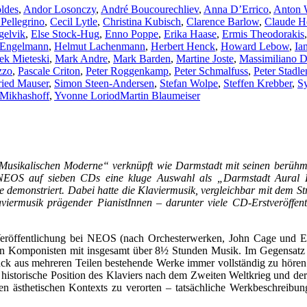
ldes
,
Andor Losonczy
,
André Boucourechliev
,
Anna D’Errico
,
Anton 
 Pellegrino
,
Cecil Lytle
,
Christina Kubisch
,
Clarence Barlow
,
Claude He
gelvik
,
Else Stock-Hug
,
Enno Poppe
,
Erika Haase
,
Ermis Theodorakis
 Engelmann
,
Helmut Lachenmann
,
Herbert Henck
,
Howard Lebow
,
Ia
ek Mieteski
,
Mark Andre
,
Mark Barden
,
Martine Joste
,
Massimiliano D
zzo
,
Pascale Criton
,
Peter Roggenkamp
,
Peter Schmalfuss
,
Peter Stadle
ried Mauser
,
Simon Steen-Andersen
,
Stefan Wolpe
,
Steffen Krebber
,
Sy
 Mikhashoff
,
Yvonne Loriod
Martin Blaumeiser
„Musikalischen Moderne“ verknüpft wie Darmstadt mit seinen berühmt
el NEOS auf sieben CDs eine kluge Auswahl als „Darmstadt Aural 
re demonstriert. Dabei hatte die Klaviermusik, vergleichbar mit dem St
aviermusik prägender PianistInnen – darunter viele CD-Erstveröffent
Veröffentlichung bei NEOS (nach Orchesterwerken, John Cage und E
en Komponisten mit insgesamt über 8½ Stunden Musik. Im Gegensatz
ck aus mehreren Teilen bestehende Werke immer vollständig zu hören.
e historische Position des Klaviers nach dem Zweiten Weltkrieg und 
ren ästhetischen Kontexts zu verorten – tatsächliche Werkbeschreibu