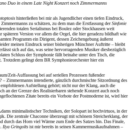
Piano Duo in einem Late Night Konzert noch Zimmermanns
toptosis
hinterließen bei mir als Jugendlicher einen tiefen Eindruck,
erk Zimmermanns zu schätzen, zu dem man die Erstfassung der
Sinfonie
lierenden totalen Serialismus bei Boulez oder Stockhausen weit
 späteren Version vor allem die Orgel, die hier geradezu bildhaft wie
samten Programm ein Dirigent, dessen Zeichengebung äußerst
eider meinen Eindruck seiner bisherigen Münchner Auftritte – bleibt
erlässt sich auf das, was seine hervorragenden Musiker diesbezüglich
laten Schluss der Symphonie fällt beinahe unter den Tisch, die
hält. Trotzdem gelingt dem BR Symphonieorchester hier ein
Raum/Zeit-Auffassung bei auf seriellen Prozessen fußender
s? – Zimmermanns intendierte, gänzlich durchmischte Sitzordnung des
r empfohlenen Aufstellung gehört; nicht nur der Klang, auch die
sch an der Grenze des Realisierbaren stehende Konzert auch noch
ngeflochtenen Zitate bereits ein Vorbote der Postmoderne ist, wird hier
ams minimalistischer Techniken, der Solopart ist hochvirtuos, in der
gik. Die zentrale Chaconne überzeugt mit schönem Streicherklang, der
l und durch das Horn viel Wärme zum Ende des Satzes hin. Das Finale,
e.
Ilya Gringolts
ist mir bereits in seinen Kammermusikaufnahmen –