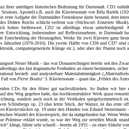
ganz ihrer anteiligen historischen Bedeutung für Darmstadt. CD1 enth
 Sessions, Apostel) z.B. auch die Klaviersonate von Béla Bartók (192
die erste Aufgabe der Darmstädter Ferienkurse darin bestand, dem in
es Dritten Reichs schlicht verfemt war (Stichwort:
Entartete Musik
)
lich hohen Stellenwert. CD2 ist allerdings etwas unbefriedigend:
tere Entwicklung, insbesondere auf Reflexionsebene, in Darmstadt ha
die Entscheidung der Herausgeber, Werke für zwei Klaviere ganz hera
utes Jahrzehnt (1970-2010). Die zweite Hälfte von CD6 und CD7 sind d
onik, computergenerierte Klänge etc.), oder aber der Pianist noch 
hrungsort Neuer Musik – das war Donaueschingen bereits seit den Zwan
llerdings das fast dogmatische Festhalten an einem bestimmten, siche
ional herstell- und analysierbare Materialstimmigkeit („Materialfortsc
m Fall von
Pierre Boulez‘
3. Klaviersonate – quasi das „Fehlen des Aut
en beiden CDs für den Hörer gut nachvollziehen. So finden wir hi
auf den Weg gegeben hatte, das hochkonstruktive Werk quasi
romanti
Richtung, sondern auch noch in der Vertikalen spiegelsymmetrisch ist.
 Schönbergs op. 23 (das letzte Stück, der Walzer, ist das erste off
nen Klavierstücken
op. 19 unter den Händen von Eduard Steuermann –
etischen Wandel des Klavier
spiels
, der da stattgefunden hat. Wenn Web
 Prämisse erklärt wurde, so war der Weg zur seriellen Musik unaufha
ich“ klingt, führte sehr schnell – bereits ab 1955 – zu einer Abkehr 