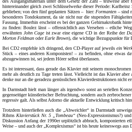
des Ausgangsmaterials unter dem Gesetz der Zahl – teilweise aber 
hintereinander gleich zwei Schlüsselwerke dieser Periode: Karlhein
geblieben; von den fünf geplanten Sätzen – hier:
Formanten
– sind 
besonderes Tondokument, da sie nicht nur die stupenden Fähigkeiten 
Fassung. Immerhin erscheint es bei der ganzen Gehirnakrobatik hinte
zu finden: Boulez lässt – offensichtlich aus Versehen – etliche We
erwähnten
John Cage
ist zwar eine eigene CD in der Reihe der
Da
Morton Feldman
oder
Earle Brown
), die wichtige Bezugspunkte für 
Bei CD2 empfehle ich dringend, den CD-Player auf jeweils
ein Wer
Stück – eines anderen Komponisten! – zu befinden, ohne etwas da
abzugewinnen ist, sei jedem Hörer selbst überlassen.
Es ist interessant, dass gerade das Klavier mit seinem monochromen
mehr als deutlich zu Tage treten lässt. Vielleicht ist das Klavier ab
denke nur an die geradezu genüsslichen Klavierdestruktionen nicht er
In Darmstadt hielt man länger als irgendwo sonst an seriellen Konz
gegenseitiger künstlerischer Befruchtung, sondern auch zerbrochener
regressiv galt. Als selbst Adorno die aktuelle Entwicklung kritisch hint
Trotzdem hinterließen auch die „Abweichler“ in Darmstadt unweigerl
Rihms
Klavierstück Nr. 5 „Tombeau“
(Neo-Expressionismus?) und
Diskussion Anfang der 1990er urplötzlich abbrach, komponierten etli
Weise – und auch der „Komplexismus“ ist bis heute keineswegs aus