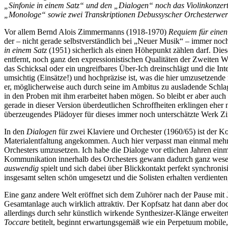
„Sinfonie in einem Satz“ und den „Dialogen“ noch das Violinkonze
„Monologe“ sowie zwei Transkriptionen Debussyscher Orchesterwer
Vor allem Bernd Alois Zimmermanns (1918-1970)
Requiem für einen
der – nicht gerade selbstverständlich bei „Neuer Musik“ – immer noc
in einem Satz
(1951) sicherlich als einen Höhepunkt zählen darf. Dies
entfernt, noch ganz den expressionistischen Qualitäten der Zweiten Wi
das Schicksal oder ein ungreifbares Über-Ich dreinschlägt und die Int
umsichtig (Einsätze!) und hochpräzise ist, was die hier umzusetzende
er, möglicherweise auch durch seine im Ambitus zu ausladende Schlagt
in den Proben mit ihm erarbeitet haben mögen. So bleibt er aber auch
gerade in dieser Version überdeutlichen Schroffheiten erklingen eher
überzeugendes Plädoyer für dieses immer noch unterschätzte Werk 
In den
Dialogen
für zwei Klaviere und Orchester (1960/65) ist der Ko
Materialentfaltung angekommen. Auch hier verpasst man einmal mehr 
Orchesters umzusetzen. Ich habe die Dialoge vor etlichen Jahren einma
Kommunikation innerhalb des Orchesters gewann dadurch ganz wese
auswendig
spielt und sich dabei über Blickkontakt perfekt synchronisi
insgesamt selten schön umgesetzt und die Solisten erhalten verdiente
Eine ganz andere Welt eröffnet sich dem Zuhörer nach der Pause mi
Gesamtanlage auch wirklich attraktiv. Der Kopfsatz hat dann aber do
allerdings durch sehr künstlich wirkende Synthesizer-Klänge erweitert
Toccare
betitelt, beginnt erwartungsgemäß wie ein Perpetuum mobile,