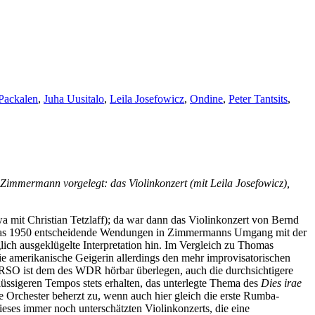
 Packalen
,
Juha Uusitalo
,
Leila Josefowicz
,
Ondine
,
Peter Tantsits
,
immermann vorgelegt: das Violinkonzert (mit Leila Josefowicz),
 mit Christian Tetzlaff); da war dann das Violinkonzert von Bernd
n, das 1950 entscheidende Wendungen in Zimmermanns Umgang mit der
glich ausgeklügelte Interpretation hin. Im Vergleich zu Thomas
ie amerikanische Geigerin allerdings den mehr improvisatorischen
 RSO ist dem des WDR hörbar überlegen, auch die durchsichtigere
 flüssigeren Tempos stets erhalten, das unterlegte Thema des
Dies irae
e Orchester beherzt zu, wenn auch hier gleich die erste Rumba-
ieses immer noch unterschätzten Violinkonzerts, die eine