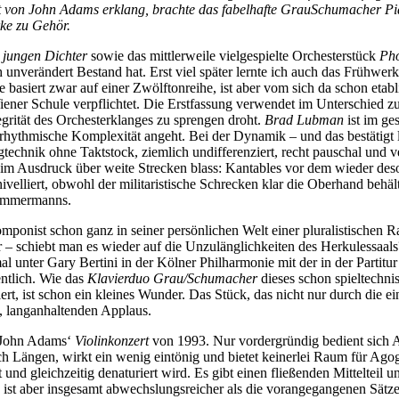
rt von John Adams erklang, brachte das fabelhafte GrauSchumacher 
ke zu Gehör.
 jungen Dichter
sowie das mittlerweile vielgespielte Orchesterstück
Pho
h unverändert Bestand hat. Erst viel später lernte ich auch das Frühw
e basiert zwar auf einer Zwölftonreihe, ist aber vom sich da schon etab
ener Schule verpflichtet. Die Erstfassung verwendet im Unterschied zur
egrität des Orchesterklanges zu sprengen droht.
Brad Lubman
ist im ge
 rhythmische Komplexität angeht. Bei der Dynamik – und das bestätigt l
echnik ohne Taktstock, ziemlich undifferenziert, recht pauschal und v
 im Ausdruck über weite Strecken blass: Kantables vor dem wieder deso
 nivelliert, obwohl der militaristische Schrecken klar die Oberhand be
Zimmermanns.
mponist schon ganz in seiner persönlichen Welt einer pluralistischen 
– schiebt man es wieder auf die Unzulänglichkeiten des Herkulessaal
l unter Gary Bertini in der Kölner Philharmonie mit der in der Partitu
ntlich. Wie das
Klavierduo Grau/Schumacher
dieses schon spieltechni
ert, ist schon ein kleines Wunder. Das Stück, das nicht nur durch die ei
n, langanhaltenden Applaus.
t John Adams‘
Violinkonzert
von 1993. Nur vordergründig bedient sich Ad
ch Längen, wirkt ein wenig eintönig und bietet keinerlei Raum für Ago
 und gleichzeitig denaturiert wird. Es gibt einen fließenden Mitteltei
 ist aber insgesamt abwechslungsreicher als die vorangegangenen Sätz