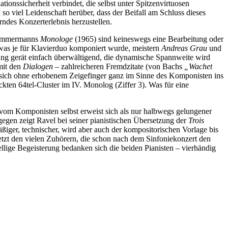
ionssicherheit verbindet, die selbst unter Spitzenvirtuosen
o viel Leidenschaft herüber, dass der Beifall am Schluss dieses
rndes Konzerterlebnis herzustellen.
 Zimmermanns
Monologe
(1965) sind keineswegs eine Bearbeitung oder
 was je für Klavierduo komponiert wurde, meistern
Andreas Grau
und
lang gerät einfach überwältigend, die dynamische Spannweite wird
mit den
Dialogen
– zahlreicheren Fremdzitate (von Bachs
„Wachet
gen sich ohne erhobenem Zeigefinger ganz im Sinne des Komponisten ins
ckten 64tel-Cluster im IV. Monolog (Ziffer 3). Was für eine
vom Komponisten selbst erweist sich als nur halbwegs gelungener
gegen zeigt Ravel bei seiner pianistischen Übersetzung der
Trois
iger, technischer, wird aber auch der kompositorischen Vorlage bis
jetzt den vielen Zuhörern, die schon nach dem Sinfoniekonzert den
llige Begeisterung bedanken sich die beiden Pianisten – vierhändig