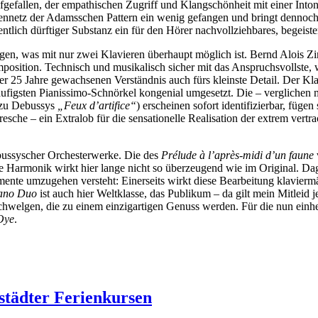
gefallen, der empathischen Zugriff und Klangschönheit mit einer Intonat
nennetz der Adamsschen Pattern ein wenig gefangen und bringt dennoch s
entlich dürftiger Substanz ein für den Hörer nachvollziehbares, begeiste
gen, was mit nur zwei Klavieren überhaupt möglich ist. Bernd Alois
position. Technisch und musikalisch sicher mit das Anspruchsvollste,
er 25 Jahre gewachsenen Verständnis auch fürs kleinste Detail. Der K
läufigsten Pianissimo-Schnörkel kongenial umgesetzt. Die – verglichen 
 zu Debussys
„Feux d’artifice“
) erscheinen sofort identifizierbar, fü
che – ein Extralob für die sensationelle Realisation der extrem vertra
ussyscher Orchesterwerke. Die des
Prélude à l’après-midi d’un faune
ie Harmonik wirkt hier lange nicht so überzeugend wie im Original. Da
nte umzugehen versteht: Einerseits wirkt diese Bearbeitung klaviermäß
ano Duo
ist auch hier Weltklasse, das Publikum – da gilt mein Mitleid 
chwelgen, die zu einem einzigartigen Genuss werden. Für die nun einhe
Oye
.
städter Ferienkursen