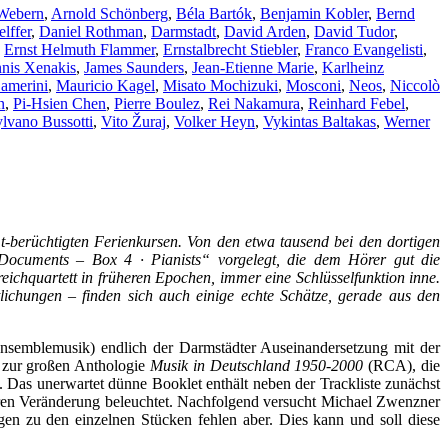
Webern
,
Arnold Schönberg
,
Béla Bartók
,
Benjamin Kobler
,
Bernd
lffer
,
Daniel Rothman
,
Darmstadt
,
David Arden
,
David Tudor
,
,
Ernst Helmuth Flammer
,
Ernstalbrecht Stiebler
,
Franco Evangelisti
,
nnis Xenakis
,
James Saunders
,
Jean-Etienne Marie
,
Karlheinz
amerini
,
Mauricio Kagel
,
Misato Mochizuki
,
Mosconi
,
Neos
,
Niccolò
n
,
Pi-Hsien Chen
,
Pierre Boulez
,
Rei Nakamura
,
Reinhard Febel
,
lvano Bussotti
,
Vito Žuraj
,
Volker Heyn
,
Vykintas Baltakas
,
Werner
-berüchtigten Ferienkursen. Von den etwa tausend bei den dortigen
Documents – Box 4 · Pianists“ vorgelegt, die dem Hörer gut die
reichquartett in früheren Epochen, immer eine Schlüsselfunktion inne.
lichungen – finden sich auch einige echte Schätze, gerade aus den
nsemblemusik) endlich der Darmstädter Auseinandersetzung mit der
 zur großen Anthologie
Musik in Deutschland 1950-2000
(RCA), die
 Das unerwartet dünne Booklet enthält neben der Trackliste zunächst
deren Veränderung beleuchtet. Nachfolgend versucht Michael Zwenzner
ngen zu den einzelnen Stücken fehlen aber. Dies kann und soll diese