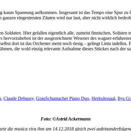
 kaum Spannung aufkommen. Insgesamt ist das Tempo eine Spur zu lan
 ganzen eingestreuten Zitaten wird nur laut, aber nicht wirklich bedr
den
Soldaten.
Hier gefallen eigentlich alle, zumeist finnischen, Solisten m
rs hervorzuheben ist der ausgezeichnete Wesener des wagner-erfahren
bst dort ist das Orchester meist noch riesig – gelingt Lintu tadellos. 
ühmen, die wohl einzig relevante Aufnahme dieses Stückes nach der 
n
,
Claude Debussy
,
GrauSchumacher Piano Duo
,
Herkulessaal
,
Ilya Gr
Foto: ©Astrid Ackermann
e die musica viva ihm am 14.12.2018 gleich zwei aufeinanderfolge