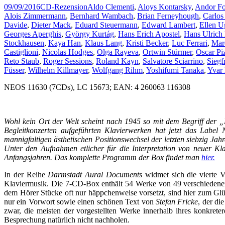
09/09/2016
CD-Rezension
Aldo Clementi
,
Aloys Kontarsky
,
Andor Fo
Alois Zimmermann
,
Bernhard Wambach
,
Brian Ferneyhough
,
Carlos
Davide
,
Dieter Mack
,
Eduard Steuermann
,
Edward Lambert
,
Ellen U
Georges Aperghis
,
György Kurtág
,
Hans Erich Apostel
,
Hans Ulrich
Stockhausen
,
Kaya Han
,
Klaus Lang
,
Kristi Becker
,
Luc Ferrari
,
Mar
Castiglioni
,
Nicolas Hodges
,
Olga Rayeva
,
Ortwin Stürmer
,
Oscar Pi
Reto Staub
,
Roger Sessions
,
Roland Kayn
,
Salvatore Sciarrino
,
Siegf
Füsser
,
Wilhelm Killmayer
,
Wolfgang Rihm
,
Yoshifumi Tanaka
,
Yvar
NEOS 11630 (7CDs), LC 15673; EAN: 4 260063 116308
Wohl kein Ort der Welt scheint nach 1945 so mit dem Begriff der 
Begleitkonzerten aufgeführten Klavierwerken hat jetzt das Lab
mannigfaltigen ästhetischen Positionswechsel der letzten siebzig Jah
Unter den Aufnahmen etlicher für die Interpretation von neuer Kl
Anfangsjahren. Das komplette Programm der Box findet man
hier.
In der Reihe
Darmstadt Aural Documents
widmet sich die vierte 
Klaviermusik. Die 7-CD-Box enthält 54 Werke von 49 verschieden
dem Hörer Stücke oft nur häppchenweise vorsetzt, sind hier zum Glü
nur ein Vorwort sowie einen schönen Text von
Stefan Fricke
, der di
zwar, die meisten der vorgestellten Werke innerhalb ihres konkrete
Besprechung natürlich nicht nachholen.