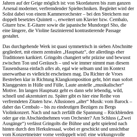
Jahren auf der Geige möglich ist: von Skordaturen bis zum ganzen
Arsenal moderner, verfremdender Spieltechniken. Begleitet wird der
Solist dabei von einem Kammerorchester – bei den Streichern nur
doppelt besetztes Quintett –, erweitert um Klavier bzw. Cembalo,
Gitarre bzw. E-Gitarre sowie die japanische Mundorgel Sho, die
eine längere, die Violine faszinierend kontrastierende Passage
gestaltet.
Das durchgehende Werk ist quasi symmetrisch in sieben Abschnitte
gegliedert, mit einem zentralen „Hauptsatz“, der allerdings eher
Traditionen karikiert. Gringolts changiert sehr präzise und bewusst
zwischen Ton und Geräusch – und wie immer nimmt man diesem
Tausendsassa einfach
alles
ab, egal wie seltsam und im Kontext
unerwartbar es vielleicht erscheinen mag. Da Richter de Vroes
Bestreben klar in Richtung Klangkomposition geht, hört man sofort
Klanggesten in Hülle und Fülle, Laute anstelle „musikalischer“
Motive. Im langen Hauptsatz geht es dann sehr lebendig, wild,
schnell und akzentuiert zu. Später gibt es hier eine Reihe von
verfremdeten Zitaten bzw. Allusionen „alter“ Musik: vom Barock –
daher das Cembalo – bis zu eindeutigen Bezügen zu Bergs
Violinkonzert. Nach und nach zerfällt die Spannung – Rückblenden
oder gar ein Abschiednehmen vom Orchester? Am Schluss („Zwei
Ausgänge“) verlässt Gringolts die Bühne und geht spielend nach
hinten durch den Herkulessaal, wobei er geschickt und unsichtbar
vom Konzertmeister vorne verdoppelt wird: eine wirkungsvolle