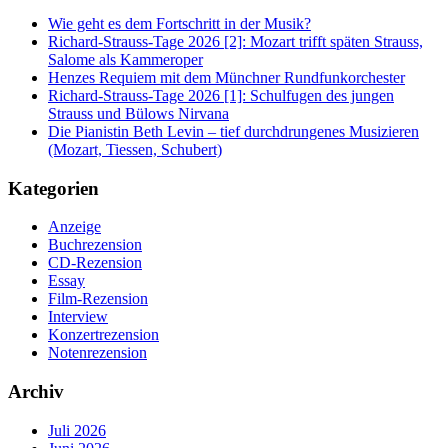
Wie geht es dem Fortschritt in der Musik?
Richard-Strauss-Tage 2026 [2]: Mozart trifft späten Strauss,
Salome als Kammeroper
Henzes Requiem mit dem Münchner Rundfunkorchester
Richard-Strauss-Tage 2026 [1]: Schulfugen des jungen
Strauss und Bülows Nirvana
Die Pianistin Beth Levin – tief durchdrungenes Musizieren
(Mozart, Tiessen, Schubert)
Kategorien
Anzeige
Buchrezension
CD-Rezension
Essay
Film-Rezension
Interview
Konzertrezension
Notenrezension
Archiv
Juli 2026