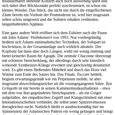
Realisierbaren stehende Konzert auch noch
auswendig
spielt und
sich dabei über Blickkontakt perfekt synchronisiert, ist schon ein
kleines Wunder. Das Stück, das nicht nur durch die eingeflochtenen
Zitate bereits ein Vorbote der Postmoderne ist, wird hier insgesamt
selten schön umgesetzt und die Solisten erhalten verdienten,
langanhaltenden Applaus.
Eine ganz andere Welt eröffnet sich dem Zuhörer nach der Pause
mit John Adams‘
Violinkonzert
von 1993. Nur vordergründig
bedient sich Adams minimalistischer Techniken, der Solopart ist
hochvirtuos, in der Gesamtanlage auch wirklich attraktiv. Der
Kopfsatz hat dann aber doch Längen, wirkt ein wenig eintönig und
bietet keinerlei Raum für Agogik. Die zentrale Chaconne überzeugt
mit schönem Streicherklang, der allerdings durch sehr künstlich
wirkende Synthesizer-Klänge erweitert und gleichzeitig denaturiert
wird. Es gibt einen fließenden Mittelteil und durch das Horn viel
Wärme zum Ende des Satzes hin. Das Finale,
Toccare
betitelt,
beginnt erwartungsgemäß wie ein Perpetuum mobile, ist aber
insgesamt abwechslungsreicher als die vorangegangenen Sätze.
Ilya
Gringolts
ist mir bereits in seinen Kammermusikaufnahmen – etwa
mit dem von ihm gegründeten Streichquartett – als ein Geiger
aufgefallen, der empathischen Zugriff und Klangschönheit mit einer
Intonationssicherheit verbindet, die selbst unter Spitzenvirtuosen
ihresgleichen sucht. Natürlich bleibt er ausdrucksmäßig hier im
Spinnennetz der Adamsschen Pattern ein wenig gefangen und bringt