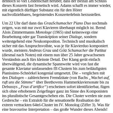
dennoch so viel Leidenschaft herüber, dass der Beifall am Schluss
dieses Konzerts fast frenetisch wird. Adams schafft es immer wieder,
mit eigentlich dürftiger Substanz ein für den Hörer
nachvollziehbares, begeisterndes Konzerterlebnis herzustellen.
Um 22 Uhr darf dann das
GrauSchumacher Piano Duo
nochmals
zeigen, was mit nur zwei Klavieren überhaupt möglich ist. Bernd
Alois Zimmermanns
Monologe
(1965) sind keineswegs eine
Bearbeitung oder gar Transkription seiner
Dialoge
, sondern
weitestgehend eine Neukomposition. Technisch und musikalisch
sicher mit das Anspruchsvollste, was je für Klavierduo komponiert
wurde, meistern
Andreas Grau
und
Götz Schumacher
die Partitur
(diesmal nach Noten) mit einem nun über 25 Jahre gewachsenen
Verständnis auch fürs kleinste Detail. Der Klang gerät einfach
überwältigend, die dynamische Spannweite wird von fast die
gesamte Klaviatur umfassenden fff-Clustern bis zum beiläufigsten
Pianissimo-Schnörkel kongenial umgesetzt. Die – verglichen mit
den
Dialogen
– zahlreicheren Fremdzitate (von Bachs
„Wachet auf,
ruft uns die Stimme“
über Beethovens Hammerklaviersonate bis zu
Debussys
„Feux d’artifice“
) erscheinen sofort identifizierbar, fügen
sich ohne erhobenem Zeigefinger ganz im Sinne des Komponisten
ins pluralistische Gesamtgeschehen ein. Die Cluster werden nie zum
Gedresche – ein Extralob für die sensationelle Realisation der
extrem vertrackten 64tel-Cluster im IV. Monolog (Ziffer 3). Was für
eine bravouröse Interpretation – das große Wunder dieses Abends!