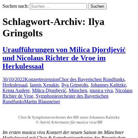
Suchen nach:
Schlagwort-Archiv: Ilya
Gringolts
Uraufführungen von Milica Djordjević
und Nicolaus Richter de Vroe im
Herkulessaal
30/10/2022
Konzertrezension
Chor des Bayerischen Rundfunks
,
Herkulessaal
,
Iannis Xenakis
,
Ilya Gringolts
,
Johannes Kalitzke
,
Krista Audere
,
Milica Djordjević
,
München
,
musica viva
,
Nicolaus
Richter de Vroe
,
Symphonieorchester des Bayerischen
Rundfunks
Martin Blaumeiser
Chor & Symphonieorchester des BR unter Johannes Kalitzke
© Astrid Ackermann für musica viva/BR
Im ersten musica viva Konzert der neuen Saison im Münchner
Herkulessaal mit Chor & Symphonieorchester des Bayerischen