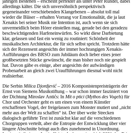
jährigen Bestehen – erscheint perfekter als unter Peter Rundel, dabei
allerdings kälter. Die sich unversöhnlich perspektivisch
gegeneinander verschiebenden Klangebenen – absolut toll mal
wieder die Bläser – erhalten Vorrang vor Emotionalität, die ja laut
Xenakis bei seiner Musik nie Intention ist, auch wenn sie sich
unvermeidlich beim Hörer einstellen mag, gerade bei den geradezu
beschwichtigenden Harfeneinwürfen. So wirkt diese Darbietung
klar, gelassen und fast ein wenig zu routiniert: Schönheit der
musikalischen Architektur, die für sich selbst spricht. Trotzdem hätte
sich der Rezensent angesichts der immer hochrangigen Xenakis-
Aufführungen des BRSO zum Jubiläum doch lieber eines jener
großbesetzten Stücke gewünscht, die man bisher noch nie gespielt
hat. Davon gäbe es einige, aber angesichts der aufwändigen
Probenarbeit an gleich zwei Uraufführungen diesmal wohl nicht
realisierbar.
Die Serbin
Milica Djordjević
– 2016 Komponistenpreisträgerin der
Ernst von Siemens Musikstiftung – war schon immer fasziniert von
der Dichtung Miroslav Antićs: In
Mit o ptici
(
Mythos des Vogels
) für
Chor und Orchester geht es um einen von einem Künstler
erschaffenen Vogel, der freigelassen zum Monster mutiert und „nicht
mehr aus der Welt zu schaffen“ ist. Der über weite Strecken
dialogisch geführte Text ist zunächst klar auf die verschiedenen
Chorgruppen verteilt, aber die Entropie der Entwicklung über vier
längere Abschnitte bringt auch dies zunehmend in Unordnung.