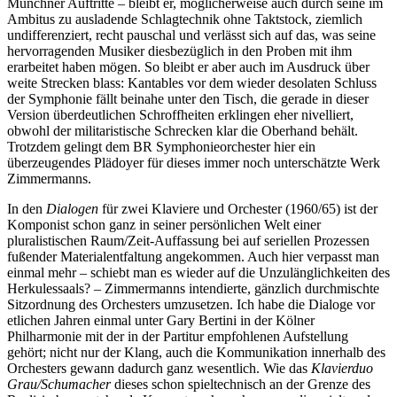
Münchner Auftritte – bleibt er, möglicherweise auch durch seine im
Ambitus zu ausladende Schlagtechnik ohne Taktstock, ziemlich
undifferenziert, recht pauschal und verlässt sich auf das, was seine
hervorragenden Musiker diesbezüglich in den Proben mit ihm
erarbeitet haben mögen. So bleibt er aber auch im Ausdruck über
weite Strecken blass: Kantables vor dem wieder desolaten Schluss
der Symphonie fällt beinahe unter den Tisch, die gerade in dieser
Version überdeutlichen Schroffheiten erklingen eher nivelliert,
obwohl der militaristische Schrecken klar die Oberhand behält.
Trotzdem gelingt dem BR Symphonieorchester hier ein
überzeugendes Plädoyer für dieses immer noch unterschätzte Werk
Zimmermanns.
In den
Dialogen
für zwei Klaviere und Orchester (1960/65) ist der
Komponist schon ganz in seiner persönlichen Welt einer
pluralistischen Raum/Zeit-Auffassung bei auf seriellen Prozessen
fußender Materialentfaltung angekommen. Auch hier verpasst man
einmal mehr – schiebt man es wieder auf die Unzulänglichkeiten des
Herkulessaals? – Zimmermanns intendierte, gänzlich durchmischte
Sitzordnung des Orchesters umzusetzen. Ich habe die Dialoge vor
etlichen Jahren einmal unter Gary Bertini in der Kölner
Philharmonie mit der in der Partitur empfohlenen Aufstellung
gehört; nicht nur der Klang, auch die Kommunikation innerhalb des
Orchesters gewann dadurch ganz wesentlich. Wie das
Klavierduo
Grau/Schumacher
dieses schon spieltechnisch an der Grenze des