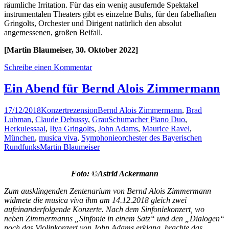
räumliche Irritation. Für das ein wenig ausufernde Spektakel
instrumentalen Theaters gibt es einzelne Buhs, für den fabelhaften
Gringolts, Orchester und Dirigent natürlich den absolut
angemessenen, großen Beifall.
[Martin Blaumeiser, 30. Oktober 2022]
Schreibe einen Kommentar
Ein Abend für Bernd Alois Zimmermann
17/12/2018
Konzertrezension
Bernd Alois Zimmermann
,
Brad
Lubman
,
Claude Debussy
,
GrauSchumacher Piano Duo
,
Herkulessaal
,
Ilya Gringolts
,
John Adams
,
Maurice Ravel
,
München
,
musica viva
,
Symphonieorchester des Bayerischen
Rundfunks
Martin Blaumeiser
Foto: ©Astrid Ackermann
Zum ausklingenden Zentenarium von Bernd Alois Zimmermann
widmete die musica viva ihm am 14.12.2018 gleich zwei
aufeinanderfolgende Konzerte. Nach dem Sinfoniekonzert, wo
neben Zimmermanns „Sinfonie in einem Satz“ und den „Dialogen“
noch das Violinkonzert von John Adams erklang, brachte das