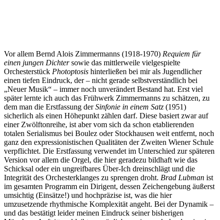
Vor allem Bernd Alois Zimmermanns (1918-1970)
Requiem für
einen jungen Dichter
sowie das mittlerweile vielgespielte
Orchesterstück
Photoptosis
hinterließen bei mir als Jugendlicher
einen tiefen Eindruck, der – nicht gerade selbstverständlich bei
„Neuer Musik“ – immer noch unverändert Bestand hat. Erst viel
später lernte ich auch das Frühwerk Zimmermanns zu schätzen, zu
dem man die Erstfassung der
Sinfonie in einem Satz
(1951)
sicherlich als einen Höhepunkt zählen darf. Diese basiert zwar auf
einer Zwölftonreihe, ist aber vom sich da schon etablierenden
totalen Serialismus bei Boulez oder Stockhausen weit entfernt, noch
ganz den expressionistischen Qualitäten der Zweiten Wiener Schule
verpflichtet. Die Erstfassung verwendet im Unterschied zur späteren
Version vor allem die Orgel, die hier geradezu bildhaft wie das
Schicksal oder ein ungreifbares Über-Ich dreinschlägt und die
Integrität des Orchesterklanges zu sprengen droht.
Brad Lubman
ist
im gesamten Programm ein Dirigent, dessen Zeichengebung äußerst
umsichtig (Einsätze!) und hochpräzise ist, was die hier
umzusetzende rhythmische Komplexität angeht. Bei der Dynamik –
und das bestätigt leider meinen Eindruck seiner bisherigen