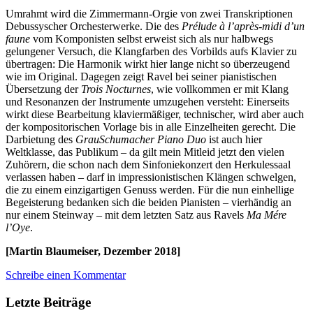
Umrahmt wird die Zimmermann-Orgie von zwei Transkriptionen
Debussyscher Orchesterwerke. Die des
Prélude à l’après-midi d’un
faune
vom Komponisten selbst erweist sich als nur halbwegs
gelungener Versuch, die Klangfarben des Vorbilds aufs Klavier zu
übertragen: Die Harmonik wirkt hier lange nicht so überzeugend
wie im Original. Dagegen zeigt Ravel bei seiner pianistischen
Übersetzung der
Trois Nocturnes
, wie vollkommen er mit Klang
und Resonanzen der Instrumente umzugehen versteht: Einerseits
wirkt diese Bearbeitung klaviermäßiger, technischer, wird aber auch
der kompositorischen Vorlage bis in alle Einzelheiten gerecht. Die
Darbietung des
GrauSchumacher Piano Duo
ist auch hier
Weltklasse, das Publikum – da gilt mein Mitleid jetzt den vielen
Zuhörern, die schon nach dem Sinfoniekonzert den Herkulessaal
verlassen haben – darf in impressionistischen Klängen schwelgen,
die zu einem einzigartigen Genuss werden. Für die nun einhellige
Begeisterung bedanken sich die beiden Pianisten – vierhändig an
nur einem Steinway – mit dem letzten Satz aus Ravels
Ma Mére
l’Oye
.
[Martin Blaumeiser, Dezember 2018]
Schreibe einen Kommentar
Letzte Beiträge