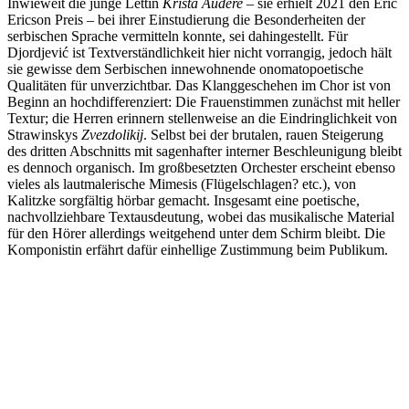
Inwieweit die junge Lettin
Krista Audere
– sie erhielt 2021 den Eric
Ericson Preis – bei ihrer Einstudierung die Besonderheiten der
serbischen Sprache vermitteln konnte, sei dahingestellt. Für
Djordjević ist Textverständlichkeit hier nicht vorrangig, jedoch hält
sie gewisse dem Serbischen innewohnende onomatopoetische
Qualitäten für unverzichtbar. Das Klanggeschehen im Chor ist von
Beginn an hochdifferenziert: Die Frauenstimmen zunächst mit heller
Textur; die Herren erinnern stellenweise an die Eindringlichkeit von
Strawinskys
Zvezdolikij
. Selbst bei der brutalen, rauen Steigerung
des dritten Abschnitts mit sagenhafter interner Beschleunigung bleibt
es dennoch organisch. Im großbesetzten Orchester erscheint ebenso
vieles als lautmalerische Mimesis (Flügelschlagen? etc.), von
Kalitzke sorgfältig hörbar gemacht. Insgesamt eine poetische,
nachvollziehbare Textausdeutung, wobei das musikalische Material
für den Hörer allerdings weitgehend unter dem Schirm bleibt. Die
Komponistin erfährt dafür einhellige Zustimmung beim Publikum.