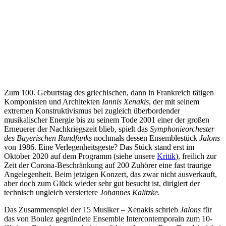
Zum 100. Geburtstag des griechischen, dann in Frankreich tätigen
Komponisten und Architekten
Iannis Xenakis
, der mit seinem
extremen Konstruktivismus bei zugleich überbordender
musikalischer Energie bis zu seinem Tode 2001 einer der großen
Erneuerer der Nachkriegszeit blieb, spielt das
Symphonieorchester
des Bayerischen Rundfunks
nochmals dessen Ensemblestück
Jalons
von 1986. Eine Verlegenheitsgeste? Das Stück stand erst im
Oktober 2020 auf dem Programm (siehe unsere
Kritik
), freilich zur
Zeit der Corona-Beschränkung auf 200 Zuhörer eine fast traurige
Angelegenheit. Beim jetzigen Konzert, das zwar nicht ausverkauft,
aber doch zum Glück wieder sehr gut besucht ist, dirigiert der
technisch ungleich versiertere
Johannes Kalitzke.
Das Zusammenspiel der 15 Musiker – Xenakis schrieb
Jalons
für
das von Boulez gegründete Ensemble Intercontemporain zum 10-