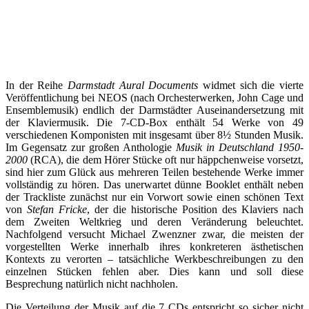
In der Reihe
Darmstadt Aural Documents
widmet sich die vierte
Veröffentlichung bei NEOS (nach Orchesterwerken, John Cage und
Ensemblemusik) endlich der Darmstädter Auseinandersetzung mit
der Klaviermusik. Die 7-CD-Box enthält 54 Werke von 49
verschiedenen Komponisten mit insgesamt über 8½ Stunden Musik.
Im Gegensatz zur großen Anthologie
Musik in Deutschland 1950-
2000
(RCA), die dem Hörer Stücke oft nur häppchenweise vorsetzt,
sind hier zum Glück aus mehreren Teilen bestehende Werke immer
vollständig zu hören. Das unerwartet dünne Booklet enthält neben
der Trackliste zunächst nur ein Vorwort sowie einen schönen Text
von
Stefan Fricke
, der die historische Position des Klaviers nach
dem Zweiten Weltkrieg und deren Veränderung beleuchtet.
Nachfolgend versucht Michael Zwenzner zwar, die meisten der
vorgestellten Werke innerhalb ihres konkreteren ästhetischen
Kontexts zu verorten – tatsächliche Werkbeschreibungen zu den
einzelnen Stücken fehlen aber. Dies kann und soll diese
Besprechung natürlich nicht nachholen.
Die Verteilung der Musik auf die 7 CDs entspricht so sicher nicht