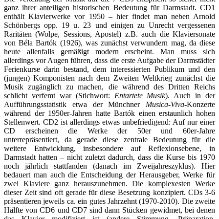
ganz ihrer anteiligen historischen Bedeutung für Darmstadt. CD1
enthält Klavierwerke vor 1950 – hier findet man neben Arnold
Schönbergs opp. 19 u. 23 und einigen zu Unrecht vergessenen
Raritäten (Wolpe, Sessions, Apostel) z.B. auch die Klaviersonate
von Béla Bartók (1926), was zunächst verwundern mag, da diese
heute allenfalls gemäßigt modern erscheint. Man muss sich
allerdings vor Augen führen, dass die erste Aufgabe der Darmstädter
Ferienkurse darin bestand, dem interessierten Publikum und den
(jungen) Komponisten nach dem Zweiten Weltkrieg zunächst die
Musik zugänglich zu machen, die während des Dritten Reichs
schlicht verfemt war (Stichwort:
Entartete Musik
). Auch in der
Aufführungsstatistik etwa der Münchner
Musica-Viva-
Konzerte
während der 1950er-Jahren hatte Bartók einen erstaunlich hohen
Stellenwert. CD2 ist allerdings etwas unbefriedigend: Auf nur einer
CD erscheinen die Werke der 50er und 60er-Jahre
unterrepräsentiert, da gerade diese zentrale Bedeutung für die
weitere Entwicklung, insbesondere auf Reflexionsebene, in
Darmstadt hatten – nicht zuletzt dadurch, dass die Kurse bis 1970
noch jährlich stattfanden (danach im Zweijahreszyklus). Hier
bedauert man auch die Entscheidung der Herausgeber, Werke für
zwei Klaviere ganz herauszunehmen. Die komplexesten Werke
dieser Zeit sind oft gerade für diese Besetzung konzipiert. CDs 3-6
präsentieren jeweils ca. ein gutes Jahrzehnt (1970-2010). Die zweite
Hälfte von CD6 und CD7 sind dann Stücken gewidmet, bei denen
das Klavier modifiziert ist (andere Stimmung, Präparation,