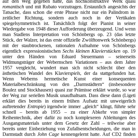
auf den Weg gegeben hatte, das hochkonstruktive Werk quasi
romantisch
und mit Rubato vorzutragen. Erstaunlich angesichts der
Tatsache, dass schon die erste Phrase nicht nur ein Palindrom in
zeitlicher Richtung, sondern auch noch in der Vertikalen
spiegelsymmetrisch ist. Tatsächlich folgt der Pianist in seiner
Wiedergabe von 1948 dieser Aufforderung überzeugend. Und wenn
man Stadlens Interpretation von Schönbergs op. 23 (das letzte
Stück, der Walzer, ist das erste offizielle Zwölftonwerk Schönbergs)
mit der staubtrockenen, rationalen Aufnahme von Schönbergs
eigentlich expressionistischen
Sechs kleinen Klavierstücken
op. 19
unter den Händen von Eduard Steuermann – seinerseits
Widmungsträger der Webernschen Variationen – aus dem Jahre
1957 vergleicht, wundert man sich nicht schlecht über den
ästhetischen Wandel des Klavier
spiels
, der da stattgefunden hat.
Wenn Weberns hermetische Kunst einer konsequenten
Materialbeschränkung von den „Darmstädtern“ (insbesondere
Boulez und Stockhausen) quasi zur Prämisse erklärt wurde, so war
der Weg zur seriellen Musik unaufhaltsam. Dass diese dann (Ligeti
erklärt dies bereits in einem frühen Aufsatz mit unweigerlich
auftretender
Entropie
) irgendwie immer „gleich“ klingt, führte sehr
schnell – bereits ab 1955 – zu einer Abkehr von simpler
Reihentechnik, aber dafür zu noch komplexeren Ableitungen des
Ausgangsmaterials unter dem Gesetz der Zahl – teilweise aber
bereits unter Einbeziehung von Zufallsentscheidungen, die man in
Darmstadt durch
John Cage
kennengelernt hatte. Auf CD2 finden