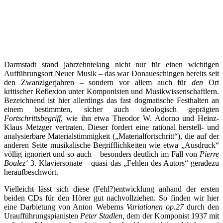
Darmstadt stand jahrzehntelang nicht nur für einen wichtigen
Aufführungsort Neuer Musik – das war Donaueschingen bereits seit
den Zwanzigerjahren – sondern vor allem auch für
den
Ort
kritischer Reflexion unter Komponisten und Musikwissenschaftlern.
Bezeichnend ist hier allerdings das fast dogmatische Festhalten an
einem bestimmten, sicher auch ideologisch geprägten
Fortschrittsbegriff
, wie ihn etwa Theodor W. Adorno und Heinz-
Klaus Metzger vertraten. Dieser fordert eine rational herstell- und
analysierbare Materialstimmigkeit („Materialfortschritt“), die auf der
anderen Seite musikalische Begrifflichkeiten wie etwa „Ausdruck“
völlig ignoriert und so auch – besonders deutlich im Fall von
Pierre
Boulez‘
3. Klaviersonate – quasi das „Fehlen des Autors“ geradezu
heraufbeschwört.
Vielleicht lässt sich diese (Fehl?)entwicklung anhand der ersten
beiden CDs für den Hörer gut nachvollziehen. So finden wir hier
eine Darbietung von Anton Weberns
Variationen op.27
durch den
Uraufführungspianisten
Peter Stadlen,
dem der Komponist 1937 mit