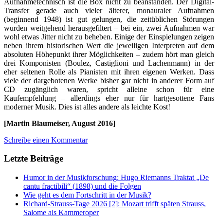
Aufnahmetechnisch ist die Box nicht zu beanstanden. Der Digital-
Transfer gerade auch vieler älterer, monauraler Aufnahmen
(beginnend 1948) ist gut gelungen, die zeitüblichen Störungen
wurden weitgehend herausgefiltert – bei ein, zwei Aufnahmen war
wohl etwas Jitter nicht zu beheben. Einige der Einspielungen zeigen
neben ihrem historischen Wert die jeweiligen Interpreten auf dem
absoluten Höhepunkt ihrer Möglichkeiten – zudem hört man gleich
drei Komponisten (Boulez, Castiglioni und Lachenmann) in der
eher seltenen Rolle als Pianisten mit ihren eigenen Werken. Dass
viele der dargebotenen Werke bisher gar nicht in anderer Form auf
CD zugänglich waren, spricht alleine schon für eine
Kaufempfehlung – allerdings eher nur für hartgesottene Fans
moderner Musik. Dies ist alles andere als leichte Kost!
[Martin Blaumeiser, August 2016]
Schreibe einen Kommentar
Letzte Beiträge
Humor in der Musikforschung: Hugo Riemanns Traktat „De
cantu fractibili“ (1898) und die Folgen
Wie geht es dem Fortschritt in der Musik?
Richard-Strauss-Tage 2026 [2]: Mozart trifft späten Strauss,
Salome als Kammeroper