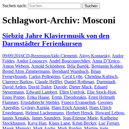
Suchen nach:
Schlagwort-Archiv: Mosconi
Siebzig Jahre Klaviermusik von den
Darmstädter Ferienkursen
09/09/2016
CD-Rezension
Aldo Clementi
,
Aloys Kontarsky
,
Andor
Foldes
,
Andor Losonczy
,
André Boucourechliev
,
Anna D’Errico
,
Anton Webern
,
Arnold Schönberg
,
Béla Bartók
,
Benjamin Kobler
,
Bernd Alois Zimmermann
,
Bernhard Wambach
,
Brian
Ferneyhough
,
Carlos Pellegrino
,
Cecil Lytle
,
Christina Kubisch
,
Clarence Barlow
,
Claude Helffer
,
Daniel Rothman
,
Darmstadt
,
David Arden
,
David Tudor
,
Davide
,
Dieter Mack
,
Eduard
Steuermann
,
Edward Lambert
,
Ellen Ugelvik
,
Else Stock-Hug
,
Enno Poppe
,
Erika Haase
,
Ermis Theodorakis
,
Ernst Helmuth
Flammer
,
Ernstalbrecht Stiebler
,
Franco Evangelisti
,
Georges
Aperghis
,
György Kurtág
,
Hans Erich Apostel
,
Hans Ulrich
Engelmann
,
Helmut Lachenmann
,
Herbert Henck
,
Howard Lebow
,
Iannis Xenakis
,
James Saunders
,
Jean-Etienne Marie
,
Karlheinz
Stockhausen
,
Kaya Han
,
Klaus Lang
,
Kristi Becker
,
Luc Ferrari
,
Marek Mieteski
,
Mark Andre
,
Mark Barden
,
Martine Joste
,