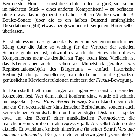
Beim ersten Hören ist sonst die Gefahr in der Tat groß, sich schon
im nächsten Stück – eines anderen Komponisten! – zu befinden,
ohne etwas davon gemerkt zu haben. Ob so Werken wie der 3.
Boulez-Sonate (über die es ein halbes Dutzend umfängliche
Dissertationen gibt) etwas abzugewinnen ist, sei jedem Hörer selbst
überlassen.
Es ist interessant, dass gerade das Klavier mit seinem monochromen
Klang über die Jahre so wichtig für die Vertreter der seriellen
Schiene geblieben ist, obwohl es auch die Schwächen dieses
Komponierens mehr als deutlich zu Tage treten lässt. Vielleicht ist
das Klavier aber auch – schon als Möbelstück geradezu
das
Repräsentationsobjekt des Bürgertums – einfach historische
Reibungsfläche par excellence; man denke nur an die geradezu
genüsslichen Klavierdestruktionen nicht erst der
Fluxus-
Bewegung.
In Darmstadt hielt man länger als irgendwo sonst an seriellen
Konzepten fest. Wer damit nicht konform ging, wurde oft schlicht
hinausgeekelt (etwa
Hans Werner Henze
). So entstand eben nicht
nur ein Ort gegenseitiger künstlerischer Befruchtung, sondern auch
zerbrochener Freundschaften und unerledigter Diskurse – später
etwa um den Begriff einer musikalischen
Postmoderne
, die
manchem von vornherein als regressiv galt. Als selbst Adorno die
aktuelle Entwicklung kritisch hinterfragte (in seiner Schrift
Vers une
musique informelle
, 1961), erntete er überwiegend „zementierte“