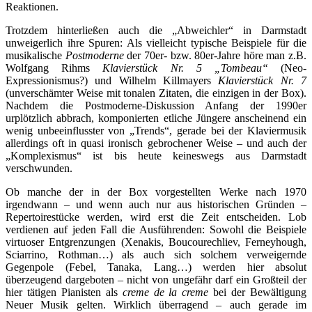
Reaktionen.
Trotzdem hinterließen auch die „Abweichler“ in Darmstadt
unweigerlich ihre Spuren: Als vielleicht typische Beispiele für die
musikalische
Postmoderne
der 70er- bzw. 80er-Jahre höre man z.B.
Wolfgang Rihms
Klavierstück Nr. 5 „Tombeau“
(Neo-
Expressionismus?) und Wilhelm Killmayers
Klavierstück Nr. 7
(unverschämter Weise mit tonalen Zitaten, die einzigen in der Box).
Nachdem die Postmoderne-Diskussion Anfang der 1990er
urplötzlich abbrach, komponierten etliche Jüngere anscheinend ein
wenig unbeeinflusster von „Trends“, gerade bei der Klaviermusik
allerdings oft in quasi ironisch gebrochener Weise – und auch der
„Komplexismus“ ist bis heute keineswegs aus Darmstadt
verschwunden.
Ob manche der in der Box vorgestellten Werke nach 1970
irgendwann – und wenn auch nur aus historischen Gründen –
Repertoirestücke werden, wird erst die Zeit entscheiden. Lob
verdienen auf jeden Fall die Ausführenden: Sowohl die Beispiele
virtuoser Entgrenzungen (Xenakis, Boucourechliev, Ferneyhough,
Sciarrino, Rothman…) als auch sich solchem verweigernde
Gegenpole (Febel, Tanaka, Lang…) werden hier absolut
überzeugend dargeboten – nicht von ungefähr darf ein Großteil der
hier tätigen Pianisten als
creme de la creme
bei der Bewältigung
Neuer Musik gelten. Wirklich überragend – auch gerade im