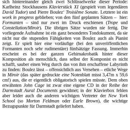
sich hintereinander gleich zwei Schlüsselwerke dieser Periode:
Karlheinz Stockhausens
Klavierstück XI
(gespielt vom legendären
David Tudor
) und Pierre Boulez‘
Troisième Sonate
. Letztere ist ein
work in progress
geblieben; von den fünf geplanten Sätzen – hier:
Formanten
– sind nur zwei im Druck erschienen (
Trope
und
Constellation/Miroir
). Die übrigen Sätze wurden nie fertig. Die
vorliegende Aufnahme ist ein ganz besonderes Tondokument, da sie
nicht nur die stupenden Fähigkeiten von Boulez auch als Pianist
zeigt. Er spielt hier eine vorläufige (bei den unveröffentlichen
Formanten noch sehr rudimentäre) fünfsätzige Fassung. Immerhin
erscheint es bei der ganzen Gehirnakrobatik hinter dieser
Komposition als menschlich, dass selbst der Komponist es nicht
schafft, sauber einen Weg durch das von ihm erschaffene Labyrinth
zu finden: Boulez lässt – offensichtlich aus Versehen – etliche Wege
in
Miroir
(das später gedruckte
eine
Notenblatt misst 3,47m x 59,6
cm!) aus, die er eigentlich obligatorisch spielen müsste. Dem oben
erwähnten
John Cage
ist zwar eine eigene CD in der Reihe der
Darmstadt Aural Documents
gewidmet; in der Klavierbox fehlen
aber leider auch die anderen wichtigen Vertreter der
New York
School
(so
Morton Feldman
oder
Earle Brown
), die wichtige
Bezugspunkte für Darmstadt geliefert haben.