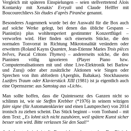
Vergleich mit späteren Einspielungen – seien stellvertretend Alois
Kontarsky mit Xenakis‘
Evryali
und Claude Helffer mit
Boucourechlievs
Six études d’après Piranèse
genannt.
Besonderes Augenmerk wurde bei der Auswahl für die Box auch
auf solche Werke gelegt, bei denen das übliche Gespann –
Pianist(in) plus wohltemperiert gestimmter Konzertflügel –
verworfen wird. Hier finden sich einerseits Stücke, die den
normalen Tonvorrat in Richtung Mikrotonalität verändern oder
erweitern (Roland Kayns
Quanten,
Jean-Etienne Maries
Trois pièces
brêves
, Pascal Critons
Thymes
) – andererseits solche, die den
Pianisten völlig ignorieren (Player Piano bzw.
Computerrealisationen mit und ohne Live-Elektronik bei Barlow
und Zuraj) oder aber zusätzliche Aktionen wie Singen oder
Sprechen von ihm abfordern (Aperghis, Baltakas). Stockhausens
Luzifers Traum oder Klavierstück XIII
(1981) ist ja eigentlich auch
eine Opernszene: aus
Samstag aus »Licht«
.
Man sollte hoffen, dass die Quintessenz des Ganzen nicht so
schlimm ist, wie sie
Steffen Krebber
(*1976) in seinem witzigen
faire signe
(
für Automatenklavier und einen Lautsprecher
) von 2014
ironisch zu ziehen scheint. Das Stück beginnt – vom Tonband – mit
dem Text:
„Es lohnt sich nicht zuzuhören, weil spätere Kunst sicher
besser sein wird. Bitte verlassen Sie den Saal!“