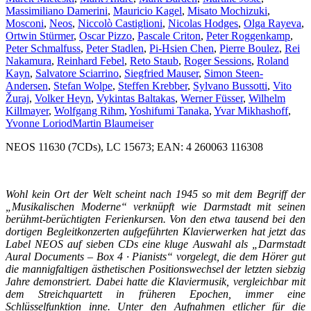
Massimiliano Damerini
,
Mauricio Kagel
,
Misato Mochizuki
,
Mosconi
,
Neos
,
Niccolò Castiglioni
,
Nicolas Hodges
,
Olga Rayeva
,
Ortwin Stürmer
,
Oscar Pizzo
,
Pascale Criton
,
Peter Roggenkamp
,
Peter Schmalfuss
,
Peter Stadlen
,
Pi-Hsien Chen
,
Pierre Boulez
,
Rei
Nakamura
,
Reinhard Febel
,
Reto Staub
,
Roger Sessions
,
Roland
Kayn
,
Salvatore Sciarrino
,
Siegfried Mauser
,
Simon Steen-
Andersen
,
Stefan Wolpe
,
Steffen Krebber
,
Sylvano Bussotti
,
Vito
Žuraj
,
Volker Heyn
,
Vykintas Baltakas
,
Werner Füsser
,
Wilhelm
Killmayer
,
Wolfgang Rihm
,
Yoshifumi Tanaka
,
Yvar Mikhashoff
,
Yvonne Loriod
Martin Blaumeiser
NEOS 11630 (7CDs), LC 15673; EAN: 4 260063 116308
Wohl kein Ort der Welt scheint nach 1945 so mit dem Begriff der
„Musikalischen Moderne“ verknüpft wie Darmstadt mit seinen
berühmt-berüchtigten Ferienkursen. Von den etwa tausend bei den
dortigen Begleitkonzerten aufgeführten Klavierwerken hat jetzt das
Label NEOS auf sieben CDs eine kluge Auswahl als „Darmstadt
Aural Documents – Box 4 · Pianists“ vorgelegt, die dem Hörer gut
die mannigfaltigen ästhetischen Positionswechsel der letzten siebzig
Jahre demonstriert. Dabei hatte die Klaviermusik, vergleichbar mit
dem Streichquartett in früheren Epochen, immer eine
Schlüsselfunktion inne. Unter den Aufnahmen etlicher für die