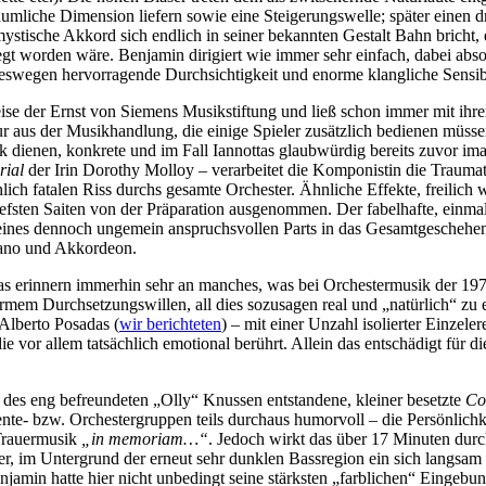
 räumliche Dimension liefern sowie eine Steigerungswelle; später eine
ische Akkord sich endlich in seiner bekannten Gestalt Bahn bricht, erw
legt worden wäre. Benjamin dirigiert wie immer sehr einfach, dabei abso
eswegen hervorragende Durchsichtigkeit und enorme klangliche Sensibil
eise der Ernst von Siemens Musikstiftung und ließ schon immer mit ihre
nur aus der Musikhandlung, die einige Spieler zusätzlich bedienen müss
ck dienen, konkrete und im Fall Iannottas glaubwürdig bereits zuvor i
rial
der Irin Dorothy Molloy – verarbeitet die Komponistin die Trauma
ch fatalen Riss durchs gesamte Orchester. Ähnliche Effekte, freilich 
tiefsten Saiten von der Präparation ausgenommen. Der fabelhafte, einm
on seines dennoch ungemein anspruchsvollen Parts in das Gesamtgeschehe
iano und Akkordeon.
tas erinnern immerhin sehr an manches, was bei Orchestermusik der 197
ormem Durchsetzungswillen, all dies sozusagen real und „natürlich“ zu
 Alberto Posadas (
wir berichteten
) – mit einer Unzahl isolierter Einzel
ie vor allem tatsächlich emotional berührt. Allein das entschädigt für 
 des eng befreundeten „Olly“ Knussen entstandene, kleiner besetzte
Co
mente- bzw. Orchestergruppen teils durchaus humorvoll – die Persönlich
 Trauermusik
„in memoriam…“
. Jedoch wirkt das über 17 Minuten durc
cher, im Untergrund der erneut sehr dunklen Bassregion ein sich langsam
jamin hatte hier nicht unbedingt seine stärksten „farblichen“ Eingebu