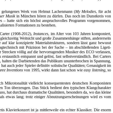
ich gelungenes Werk von Helmut Lachenmann (
My Melodies
, für acht
uer Musik
in München hören zu dürfen. Das noch im Dunstkreis von
es – hatte sich ein höchst anspruchsvolles Programm vorgenommen,
zialisierten Formationen zu bestehen.
 Carter (1908-2012),
Instances
, im Alter von 103 Jahren komponiert,
gleichzeitig Weitsicht und große Zusammenhänge stiften, andererseits
 auf klar konzipierte Materialstrukturen, sondern lässt ganz bewusst
gtechnisch mit Präzision bei der Sache – im abschließenden Ligeti-
r Strecken völlig auf die hervorragenden Musiker des ECO verlassen,
taunlich entspannt und gelöst, fast selbstverständlich. Bei Carters
rt, halten die Darbietenden das Publikum ununterbrochen in Spannung,
t auch jeder Spieler definitiv solistische Qualitäten; Genauigkeit im
ree Inventions
von 1995, wirkt dann fast schon wie
easy listening,
so
 Mikrotonalität vielleicht konsequentesten deutschen Komponisten
en Ton überzeugen. Das Stück bedient den typischen Klangcharakter
uss, hat durchaus dramatische Qualitäten, besonders da, wo das kleine
h als etwas lang; trotz einiger Abnutzungserscheinungen wird es vom
tis Klavierkonzert ist ja mittlerweile ein echter Klassiker. Die enorm