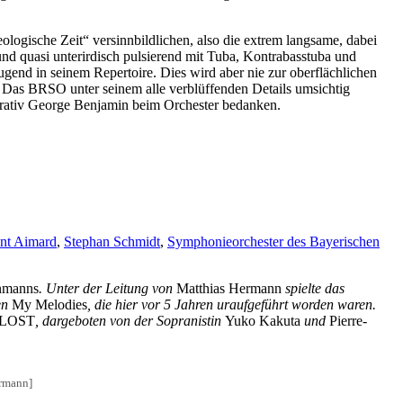
eologische Zeit“ versinnbildlichen, also die extrem langsame, dabei
und quasi unterirdisch pulsierend mit Tuba, Kontrabasstuba und
gend in seinem Repertoire. Dies wird aber nie zur oberflächlichen
 Das BRSO unter seinem alle verblüffenden Details umsichtig
strativ George Benjamin beim Orchester bedanken.
ent Aimard
,
Stephan Schmidt
,
Symphonieorchester des Bayerischen
nmanns
. Unter der Leitung von
Matthias Hermann
spielte das
en
My Melodies
, die hier vor 5 Jahren uraufgeführt worden waren.
LOST
, dargeboten von der Sopranistin
Yuko Kakuta
und
Pierre-
ermann]