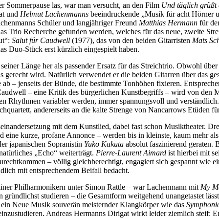
er Sommerpause las, war man versucht, an den Film
Und täglich grüßt
rat und
Helmut Lachenmanns
beeindruckende „Musik für acht Hörner 
Lachenmanns Schüler und langjähriger Freund
Matthias Hermann
für de
r das Trio Recherche gefunden werden, welches für das neue, zweite Stre
ut“:
Salut für Caudwell
(1977), das von den beiden Gitarristen
Mats Sc
das Duo-Stück erst kürzlich eingespielt haben.
iner Länge her als passender Ersatz für das Streichtrio. Obwohl über 45
 gerecht wird. Natürlich verwendet er die beiden Gitarren über das g
e ab – jenseits der Bünde, die bestimmte Tonhöhen fixieren. Entsprech
audwell – eine Kritik des bürgerlichen Kunstbegriffs – wird von den Mu
ilen Rhythmen variabler werden, immer spannungsvoll und verständlich.
ichquartett, andererseits an die kalte Strenge von Nancarrows Etüden f
einandersetzung mit dem Kunstlied, dabei fast schon Musiktheater. Dre
 eine kurze, profane Annonce – werden bis in kleinste, kaum mehr als W
der japanischen Sopranistin
Yuko Kakuta
absolut faszinierend geraten. 
atürliches „Echo“ weiterträgt.
Pierre-Laurent Aimard
ist hierbei mit 
urechtkommen – völlig gleichberechtigt, engagiert sich gespannt wie ei
ndlich mit entsprechendem Beifall bedacht.
liner Philharmonikern unter Simon Rattle – war Lachenmann mit
My Me
gründlichst studieren – die Gesamtform weitgehend unangetastet lässt,
hat ein Neue Musik souverän meisternder Klangkörper wie das
Symphonie
inzustudieren. Andreas Hermanns Dirigat wirkt leider ziemlich steif: Er