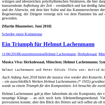
witzigen und ideenreichen polyrhythmischen Strukturen, die hier darg
transzendente
Aufhebung der Zeit –
verständlich und hat dreißig Jahr
und der Aberwitz, mit dem hier Solist und das Kammerorchester di
Begeisterung; der Dirigent verneigt sich vor dem Pianisten bis au
geworden.
[Martin Blaumeiser, Juni 2018]
Schreibe einen Kommentar
Ein Triumph für Helmut Lachenmann
11/06/2018
Konzertrezension
Helmut Lachenmann
,
Herkulessaal
,
Mün
Musica Viva: Herkulessaal, München; Helmut Lachenmann; Symph
Helmut Lachenmann und Peter Eötvös (Foto von: Astrid Ac
Auch Anfang Juni 2018 bietet die musica viva wieder drei Konzerte. 
– ein ausschließlich Werken Helmut Lachenmanns (* 1935) gewidmet
wurde zu einem Triumph für den Komponisten. Ich besuchte die zwei
Helmut Lachenmann galt ja über Jahrzehnte als ein Komponist, der v
neuartige Klänge – an sich noch kein Alleinstellungsmerkmal. Vi
provozieren konnte, aber den Blick des Hörers auf sich selbst als oft 