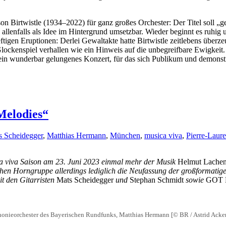
son Birtwistle (1934–2022) für ganz großes Orchester: Der Titel soll „g
llenfalls als Idee im Hintergrund umsetzbar. Wieder beginnt es ruhig 
gen Eruptionen: Derlei Gewaltakte hatte Birtwistle zeitlebens überzeu
ckenspiel verhallen wie ein Hinweis auf die unbegreifbare Ewigkeit.
amt ein wunderbar gelungenes Konzert, für das sich Publikum und demon
Melodies“
s Scheidegger
,
Matthias Hermann
,
München
,
musica viva
,
Pierre-Laur
ca viva Saison am 23. Juni 2023 einmal mehr der Musik
Helmut Lache
schen Horngruppe allerdings lediglich die Neufassung der großformatig
it den Gitarristen
Mats Scheidegger
und
Stephan Schmidt
sowie
GOT 
nieorchester des Bayerischen Rundfunks, Matthias Hermann [© BR / Astrid Ack