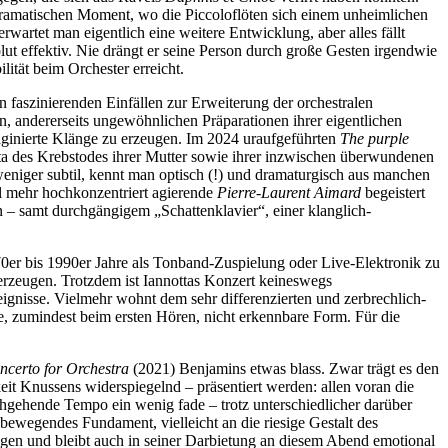
n dramatischen Moment, wo die Piccoloflöten sich einem unheimlichen
artet man eigentlich eine weitere Entwicklung, aber alles fällt
lut effektiv. Nie drängt er seine Person durch große Gesten irgendwie
ität beim Orchester erreicht.
n faszinierenden Einfällen zur Erweiterung der orchestralen
en, andererseits ungewöhnlichen Präparationen ihrer eigentlichen
maginierte Klänge zu erzeugen. Im 2024 uraufgeführten
The purple
ta des Krebstodes ihrer Mutter sowie ihrer inzwischen überwundenen
weniger subtil, kennt man optisch (!) und dramaturgisch aus manchen
al mehr hochkonzentriert agierende
Pierre-Laurent Aimard
begeistert
n – samt durchgängigem „Schattenklavier“, einer klanglich-
0er bis 1990er Jahre als Tonband-Zuspielung oder Live-Elektronik zu
 erzeugen. Trotzdem ist Iannottas Konzert keineswegs
ereignisse. Vielmehr wohnt dem sehr differenzierten und zerbrechlich-
die, zumindest beim ersten Hören, nicht erkennbare Form. Für die
ncerto for Orchestra
(2021) Benjamins etwas blass. Zwar trägt es den
keit Knussens widerspiegelnd – präsentiert werden: allen voran die
hgehende Tempo ein wenig fade – trotz unterschiedlicher darüber
 bewegendes Fundament, vielleicht an die riesige Gestalt des
ngen und bleibt auch in seiner Darbietung an diesem Abend emotional