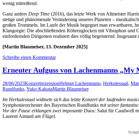
wenig mitreißend.
Ganz anders
Deep Time
(2016), das letzte Werk von Altmeister Harri
stetige und phänomenale Veränderung unseres Planeten – musikalisch a
großen Trommeln. Im Laufe der Musik begegnet man erwartbaren, hefti
Klangorgie: Die abschließenden Röhrenglocken mit Vibraphon und Glo
einfordernden Dirigenten realisiert dies völlig begeisternd. Insges
[Martin Blaumeiser, 13. Dezember 2025]
Schreibe einen Kommentar
Erneuter Aufguss von Lachenmanns „My 
28/06/2023
Konzertrezension
Helmut Lachenmann
,
Herkulessaal
,
Mat
Rundfunks
,
Yuko Kakuta
Martin Blaumeiser
Im Herkulessaal widmete sich das letzte Konzert der laufenden musi
Symphonieorchester des Bayerischen Rundfunks
mit seiner fantasti
Vor der Pause erklangen zwei imposante Duos:
Salut für Caudwell
m
Laurent Aimard
am Flügel.
Sympho