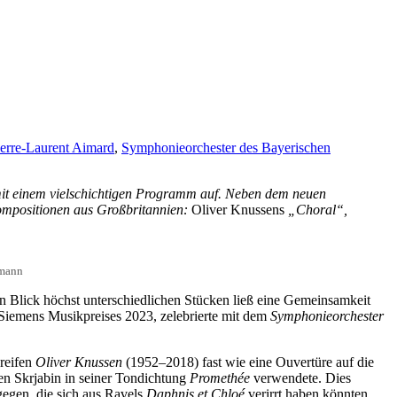
ierre-Laurent Aimard
,
Symphonieorchester des Bayerischen
mit einem vielschichtigen Programm auf. Neben dem neuen
ompositionen aus Großbritannien:
Oliver Knussens
„Choral“,
rmann
en Blick höchst unterschiedlichen Stücken ließ eine Gemeinsamkeit
n Siemens Musikpreises 2023, zelebrierte mit dem
Symphonieorchester
hreifen
Oliver Knussen
(1952–2018) fast wie eine Ouvertüre auf die
n Skrjabin in seiner Tondichtung
Promethée
verwendete. Dies
tgegen, die sich aus Ravels
Daphnis et Chloé
verirrt haben könnten.