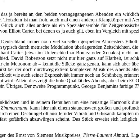
 das ja bereits an den beiden vorangegangenen Abenden ein wirkl
e. Trotzdem ist man froh, auch mal einen anderen Klangkörper mit
Ne
lück auch alles andere als ein Spezialensemble für Zeitgenössisch
von Elliott Carter, bei denen es ja auch gilt, eben im Vergleich mit spe
Deutschland immer noch viel zu selten gespielten Altmeisters Elliott
h typisch durch metrische Modulation überlagernden Zeitschichten, die 
ts baut Carter (etwa im Unterschied zu Boulez oder Xenakis) nicht nur
d. David Robertson setzt nicht nur hier ganz auf Klarheit, ist schla
nur ein Metronom ab – kennt die Stücke ganz genau, kann sich aber übe
rkt bei der doch durchweg extrem komplexen Musik des Abends alles ers
ichkeit wie auch seiner Expressivität immer noch an Schönberg erinne
wird. Allein dies zeigt die hohe Qualität des Abends, aber beim ECO ha
ein Übriges. Der zweite Programmpunkt, George Benjamins farbige
Th
enklichsten und in seinem Bemühen um eine neuartige Harmonik durch
 Zimmermann
, kann hier mit einem staunenswert großen und profund
n durch einen Dschungel oft ausufernder Vibrati und Glissandi kämpfen m
fast gefährlich abzuwürgen scheint. Das Stück erweist sich lediglic
räger des Ernst von Siemens Musikpreises,
Pierre-Laurent Aimard.
Lige