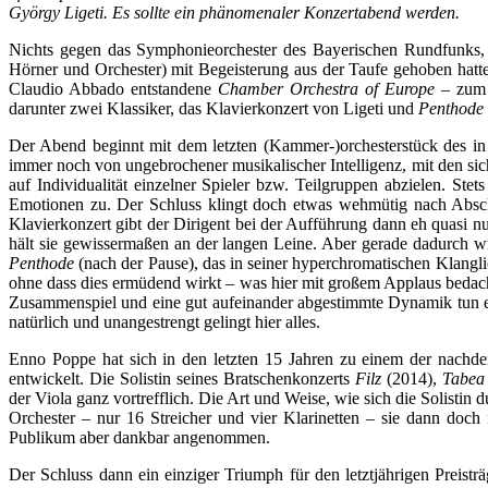
György Ligeti. Es sollte ein phänomenaler Konzertabend werden.
Nichts gegen das Symphonieorchester des Bayerischen Rundfunks,
Hörner und Orchester) mit Begeisterung aus der Taufe gehoben hatt
Claudio Abbado entstandene
Chamber Orchestra of Europe
– zum G
darunter zwei Klassiker, das Klavierkonzert von Ligeti und
Penthode
Der Abend beginnt mit dem letzten (Kammer-)orchesterstück des in 
immer noch von ungebrochener musikalischer Intelligenz, mit den sic
auf Individualität einzelner Spieler bzw. Teilgruppen abzielen. Ste
Emotionen zu. Der Schluss klingt doch etwas wehmütig nach Abschie
Klavierkonzert gibt der Dirigent bei der Aufführung dann eh quasi 
hält sie gewissermaßen an der langen Leine. Aber gerade dadurch wi
Penthode
(nach der Pause), das in seiner hyperchromatischen Klangl
ohne dass dies ermüdend wirkt – was hier mit großem Applaus bedacht 
Zusammenspiel und eine gut aufeinander abgestimmte Dynamik tun 
natürlich und unangestrengt gelingt hier alles.
Enno Poppe hat sich in den letzten 15 Jahren zu einem der nachd
entwickelt. Die Solistin seines Bratschenkonzerts
Filz
(2014),
Tabea
der Viola ganz vortrefflich. Die Art und Weise, wie sich die Solisti
Orchester – nur 16 Streicher und vier Klarinetten – sie dann doch 
Publikum aber dankbar angenommen.
Der Schluss dann ein einziger Triumph für den letztjährigen Preist