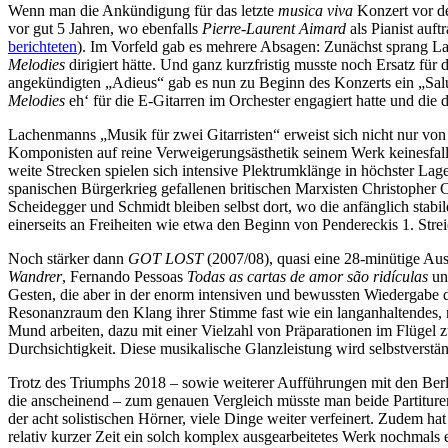
Wenn man die Ankündigung für das letzte
musica viva
Konzert vor d
vor gut 5 Jahren, wo ebenfalls
Pierre-Laurent Aimard
als Pianist auft
berichteten
). Im Vorfeld gab es mehrere Absagen: Zunächst sprang 
Melodies
dirigiert hätte. Und ganz kurzfristig musste noch Ersatz fü
angekündigten „Adieus“ gab es nun zu Beginn des Konzerts ein „Sal
Melodies
eh‘ für die E-Gitarren im Orchester engagiert hatte und die 
Lachenmanns „Musik für zwei Gitarristen“ erweist sich nicht nur von se
Komponisten auf reine Verweigerungsästhetik seinem Werk keinesfalls
weite Strecken spielen sich intensive Plektrumklänge in höchster Lag
spanischen Bürgerkrieg gefallenen britischen Marxisten Christopher C
Scheidegger und Schmidt bleiben selbst dort, wo die anfänglich stab
einerseits an Freiheiten wie etwa den Beginn von Pendereckis 1. Stre
Noch stärker dann
GOT LOST
(2007/08), quasi eine 28-minütige Aus
Wandrer
, Fernando Pessoas
Todas as cartas de amor são ridículas
und
Gesten, die aber in der enorm intensiven und bewussten Wiedergabe 
Resonanzraum den Klang ihrer Stimme fast wie ein langanhaltendes, n
Mund arbeiten, dazu mit einer Vielzahl von Präparationen im Flügel z
Durchsichtigkeit. Diese musikalische Glanzleistung wird selbstverstä
Trotz des Triumphs 2018 – sowie weiterer Aufführungen mit den Ber
die anscheinend – zum genauen Vergleich müsste man beide Partituren 
der acht solistischen Hörner, viele Dinge weiter verfeinert. Zudem 
relativ kurzer Zeit ein solch komplex ausgearbeitetes Werk nochmals e