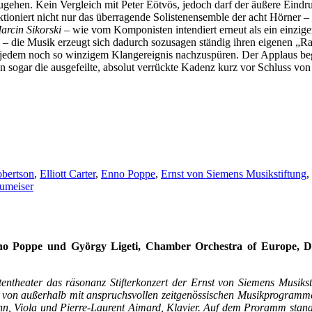
itzugehen. Kein Vergleich mit Peter Eötvös, jedoch darf der äußere Ein
ktioniert nicht nur das überragende Solistenensemble der acht Hörner –
rcin Sikorski
– wie vom Komponisten intendiert erneut als ein einziger
se – die Musik erzeugt sich dadurch sozusagen ständig ihren eigenen 
 jedem noch so winzigem Klangereignis nachzuspüren. Der Applaus beginnt
n sogar die ausgefeilte, absolut verrückte Kadenz kurz vor Schluss vo
bertson
,
Elliott Carter
,
Enno Poppe
,
Ernst von Siemens Musikstiftung
,
umeiser
Enno Poppe und György Ligeti, Chamber Orchestra of Europe, D
ntheater das räsonanz Stifterkonzert der Ernst von Siemens Musikst
 von außerhalb mit anspruchsvollen zeitgenössischen Musikprogrammen
n, Viola und Pierre-Laurent Aimard, Klavier. Auf dem Proramm stand