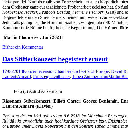
meist parallel. Nur oberhalb von Forte scheint er auch körperlich m
dem Orchester ganz ausgezeichnete Probenarbeit geleistet hat. So fun
Norbert Dausacker, François Bastian, Marlene Pschorr
(Gast) und
Ma
Bogeneffekte in den Streichern erscheinen nun wie ein zartes Geblä
Jedenfalls gelingt es, die Hörer im Saal zu zwingen, über 40 Minuten
Komponist die Bühne betritt, in echte Begeisterung. Die Hörner dürfe
[Martin Blaumeiser, Juni 2023]
Bisher ein Kommentar
Das Stifterkonzert begeistert erneut
17/06/2018
Konzertrezension
Chamber Orchestra of Europe
,
David Ro
Laurent Aimard
,
Prinzregententheater
,
Tabea Zimmermann
Martin Bla
Foto (c) Astrid Ackermann
Räsonanz Stifterkonzert: Elliott Carter, George Benjamin, 
Laurent Aimard (Klavier)
Erst zum dritten Mal gab es am 9.6.2018 im Münchner Prinzregente
Rundfunks ermöglicht, auch hochkarätige Orchester bzw. Ensembles
of Europe unter David Robertson mit den Solisten Tabea Zimmerman