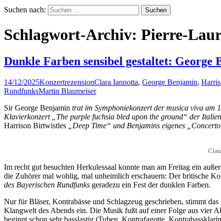
Suchen nach:
Schlagwort-Archiv: Pierre-Lau
Dunkle Farben sensibel gestaltet: George 
14/12/2025
Konzertrezension
Clara Iannotta
,
George Benjamin
,
Harris
Rundfunks
Martin Blaumeiser
Sir George Benjamin
trat im Symphoniekonzert der musica viva am 1
Klavierkonzert „The purple fuchsia bled upon the ground“ der Italie
Harrison Birtwistles
„Deep Time“ und Benjamins eigenes „Concerto 
Clar
Im recht gut besuchten Herkulessaal konnte man am Freitag ein auß
die Zuhörer mal wohlig, mal unheimlich erschauern: Der britische K
des Bayerischen Rundfunks
geradezu ein Fest der dunklen Farben.
Nur für Bläser, Kontrabässe und Schlagzeug geschrieben, stimmt da
Klangwelt des Abends ein. Die Musik fußt auf einer Folge aus vier A
beginnt schon sehr basslastig (Tuben, Kontrafagotte, Kontrabassklarin