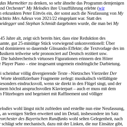
 das Murmeltier
zu denken, so sehr ähnelte das Programm demjenigen
und Orchester“
My Melodies
ihre Uraufführung erlebte (
wir
n erkrankten Peter Eötvös ein, der sonst auch die Neufassung von
My
ichtrio
Mes Adieux
von 2021/22 eingeplant war. Statt des
heidegger
und
Stephan Schmidt
dargeboten wurde, die man bei
My
 Jahre alt, zeigt sich bereits hier, dass eine Reduktion des
esamte, gut 25-minütige Stück vorwiegend unkonventionell: Über
end dominieren so dauernde Glissando-Effekte; die Textvorlage des im
sikern teilweise sehr prononciert auf Deutsch rezitiert usw.
 Die halsbrecherisch virtuosen Figurationen erinnern den Hörer
ür Player Piano – eine insgesamt ungemein eindringliche Darbietung.
i scheinbar völlig divergierende Texte –Nietzsches Vierzeiler
Der
orte identifizierbare Fragmente zerlegt: musikalisch vielfältigste
Besonders eindrucksvoll, wenn sie direkt in den Flügel singt, und der
seinem höchst anspruchsvollen Klavierpart – auch er muss mit dem
n Flitzebogen und begeistert mit Raffinement und völliger
lodies
wohl längst nicht zufrieden und erstellte nun eine Neufassung,
 an wenigen Stellen erweitert und im Detail, insbesondere im Satz
orchester des Bayerischen Rundfunks
wohl selten Gelegenheit, nach
 schlägt sehr mechanisch, dazu mit der Linken, die nur Einsätze gibt,