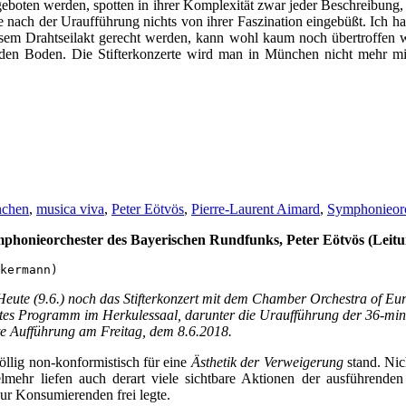
eboten werden, spotten in ihrer Komplexität zwar jeder Beschreibung, 
e nach der Uraufführung nichts von ihrer Faszination eingebüßt. Ich hab
esem Drahtseilakt gerecht werden, kann wohl kaum noch übertroffen 
f den Boden. Die Stifterkonzerte wird man in München nicht mehr miss
chen
,
musica viva
,
Peter Eötvös
,
Pierre-Laurent Aimard
,
Symphonieorc
onieorchester des Bayerischen Rundfunks, Peter Eötvös (Leitun
kermann)
Heute (9.6.) noch das Stifterkonzert mit dem Chamber Orchestra of Eu
es Programm im Herkulessaal, darunter die Uraufführung der 36-minü
te Aufführung am Freitag, dem 8.6.2018.
öllig non-konformistisch für eine
Ästhetik der Verweigerung
stand. Nic
elmehr liefen auch derart viele sichtbare Aktionen der ausführen
nur Konsumierenden frei legte.