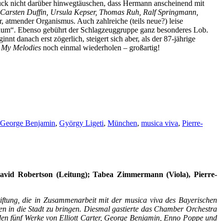
druck nicht darüber hinwegtäuschen, dass Hermann anscheinend mit
Carsten Duffin, Ursula Kepser, Thomas Ruh, Ralf Springmann,
, atmender Organismus. Auch zahlreiche (teils neue?) leise
„Raum“. Ebenso gebührt der Schlagzeuggruppe ganz besonderes Lob.
 danach erst zögerlich, steigert sich aber, als der 87-jährige
n
My Melodies
noch einmal wiederholen – großartig!
George Benjamin
,
György Ligeti
,
München
,
musica viva
,
Pierre-
avid Robertson (Leitung); Tabea Zimmermann (Viola), Pierre-
iftung, die in Zusammenarbeit mit der musica viva des Bayerischen
 in die Stadt zu bringen. Diesmal gastierte das Chamber Orchestra
en fünf Werke von Elliott Carter, George Benjamin, Enno Poppe und