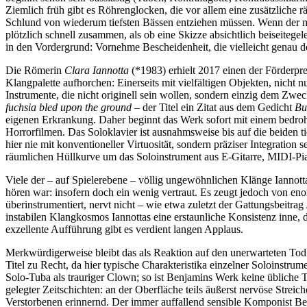
Ziemlich früh gibt es Röhrenglocken, die vor allem eine zusätzliche
Schlund von wiederum tiefsten Bässen entziehen müssen. Wenn der myst
plötzlich schnell zusammen, als ob eine Skizze absichtlich beiseitege
in den Vordergrund: Vornehme Bescheidenheit, die vielleicht genau d
Die Römerin
Clara Iannotta
(*1983) erhielt 2017 einen der Förderpr
Klangpalette aufhorchen: Einerseits mit vielfältigen Objekten, nicht 
Instrumente, die nicht originell sein wollen, sondern einzig dem Zwe
fuchsia bled upon the ground
– der Titel ein Zitat aus dem Gedicht
Bu
eigenen Erkrankung. Daher beginnt das Werk sofort mit einem bedrohli
Horrorfilmen. Das Soloklavier ist ausnahmsweise bis auf die beiden 
hier nie mit konventioneller Virtuosität, sondern präziser Integrati
räumlichen Hüllkurve um das Soloinstrument aus E-Gitarre, MIDI-P
Viele der – auf Spielerebene – völlig ungewöhnlichen Klänge Iannot
hören war: insofern doch ein wenig vertraut. Es zeugt jedoch von en
überinstrumentiert, nervt nicht – wie etwa zuletzt der Gattungsbeitrag
instabilen Klangkosmos Iannottas eine erstaunliche Konsistenz inne, d
exzellente Aufführung gibt es verdient langen Applaus.
Merkwürdigerweise bleibt das als Reaktion auf den unerwarteten Tod
Titel zu Recht, da hier typische Charakteristika einzelner Soloinstru
Solo-Tuba als trauriger Clown; so ist Benjamins Werk keine übliche
gelegter Zeitschichten: an der Oberfläche teils äußerst nervöse Strei
Verstorbenen erinnernd. Der immer auffallend sensible Komponist Ben