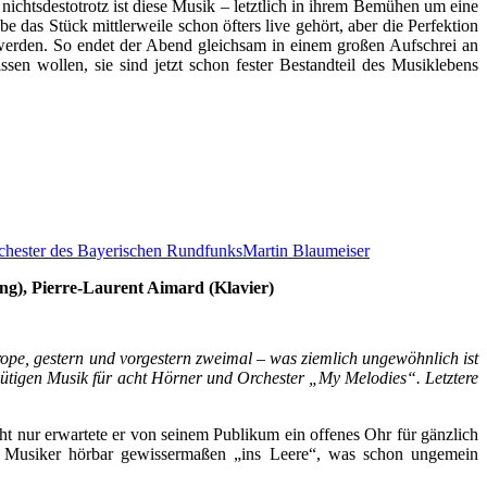
nichtsdestotrotz ist diese Musik – letztlich in ihrem Bemühen um eine
e das Stück mittlerweile schon öfters live gehört, aber die Perfektion
werden. So endet der Abend gleichsam in einem großen Aufschrei an
en wollen, sie sind jetzt schon fester Bestandteil des Musiklebens
hester des Bayerischen Rundfunks
Martin Blaumeiser
g), Pierre-Laurent Aimard (Klavier)
rope, gestern und vorgestern zweimal – was ziemlich ungewöhnlich ist
tigen Musik für acht Hörner und Orchester „My Melodies“. Letztere
ht nur erwartete er von seinem Publikum ein offenes Ohr für gänzlich
den Musiker hörbar gewissermaßen „ins Leere“, was schon ungemein