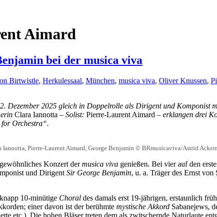
rent Aimard
Benjamin bei der musica viva
on Birtwistle
,
Herkulessaal
,
München
,
musica viva
,
Oliver Knussen
,
P
2. Dezember 2025 gleich in Doppelrolle als Dirigent und Komponist 
nerin
Clara Iannotta
– Solist:
Pierre-Laurent Aimard
– erklangen drei K
for Orchestra“.
a Iannotta, Pierre-Laurent Aimard, George Benjamin © BRmusicaviva/Astrid Acke
ergewöhnliches Konzert der
musica viva
genießen. Bei vier auf den erst
omponist und Dirigent
Sir George Benjamin
, u. a. Träger des Ernst vo
s knapp 10-minütige
Choral
des damals erst 19-jährigen, erstaunlich frü
kkorden; einer davon ist der berühmte
mystische Akkord
Sabanejews, de
ette etc.). Die hohen Bläser treten dem als zwitschernde Naturlaute en