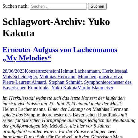
Suchen nach:
Schlagwort-Archiv: Yuko
Kakuta
Erneuter Aufguss von Lachenmanns
„My Melodies“
28/06/2023
Konzertrezension
Helmut Lachenmann
,
Herkulessaal
,
Mats Scheidegger
,
Matthias Hermann
,
München
,
musica viva
,
Pierre-Laurent Aimard
,
Stephan Schmidt
,
Symphonieorchester des
Bayerischen Rundfunks
,
Yuko Kakuta
Martin Blaumeiser
Im Herkulessaal widmete sich das letzte Konzert der laufenden
musica viva Saison am 23. Juni 2023 einmal mehr der Musik
Helmut Lachenmanns
. Unter der Leitung von
Matthias Hermann
spielte das
Symphonieorchester des Bayerischen Rundfunks
mit
seiner fantastischen Horngruppe allerdings lediglich die Neufassung
der großformatigen
My Melodies
, die hier vor 5 Jahren
uraufgeführt worden waren. Vor der Pause erklangen zwei
imposante Duos:
Salut für Caudwell
mit den Gitarristen
Mats