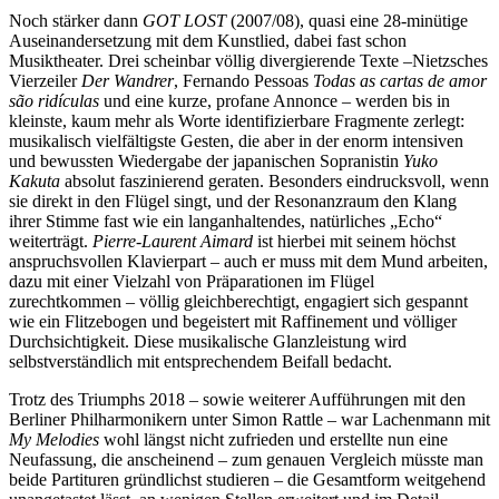
Noch stärker dann
GOT LOST
(2007/08), quasi eine 28-minütige
Auseinandersetzung mit dem Kunstlied, dabei fast schon
Musiktheater. Drei scheinbar völlig divergierende Texte –Nietzsches
Vierzeiler
Der Wandrer
, Fernando Pessoas
Todas as cartas de amor
são ridículas
und eine kurze, profane Annonce – werden bis in
kleinste, kaum mehr als Worte identifizierbare Fragmente zerlegt:
musikalisch vielfältigste Gesten, die aber in der enorm intensiven
und bewussten Wiedergabe der japanischen Sopranistin
Yuko
Kakuta
absolut faszinierend geraten. Besonders eindrucksvoll, wenn
sie direkt in den Flügel singt, und der Resonanzraum den Klang
ihrer Stimme fast wie ein langanhaltendes, natürliches „Echo“
weiterträgt.
Pierre-Laurent Aimard
ist hierbei mit seinem höchst
anspruchsvollen Klavierpart – auch er muss mit dem Mund arbeiten,
dazu mit einer Vielzahl von Präparationen im Flügel
zurechtkommen – völlig gleichberechtigt, engagiert sich gespannt
wie ein Flitzebogen und begeistert mit Raffinement und völliger
Durchsichtigkeit. Diese musikalische Glanzleistung wird
selbstverständlich mit entsprechendem Beifall bedacht.
Trotz des Triumphs 2018 – sowie weiterer Aufführungen mit den
Berliner Philharmonikern unter Simon Rattle – war Lachenmann mit
My Melodies
wohl längst nicht zufrieden und erstellte nun eine
Neufassung, die anscheinend – zum genauen Vergleich müsste man
beide Partituren gründlichst studieren – die Gesamtform weitgehend