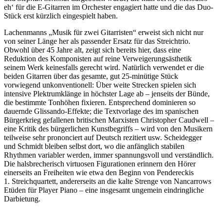
eh‘ für die E-Gitarren im Orchester engagiert hatte und die das Duo-
Stück erst kürzlich eingespielt haben.
Lachenmanns „Musik für zwei Gitarristen“ erweist sich nicht nur
von seiner Länge her als passender Ersatz für das Streichtrio.
Obwohl über 45 Jahre alt, zeigt sich bereits hier, dass eine
Reduktion des Komponisten auf reine Verweigerungsästhetik
seinem Werk keinesfalls gerecht wird. Natürlich verwendet er die
beiden Gitarren über das gesamte, gut 25-minütige Stück
vorwiegend unkonventionell: Über weite Strecken spielen sich
intensive Plektrumklänge in höchster Lage ab – jenseits der Bünde,
die bestimmte Tonhöhen fixieren. Entsprechend dominieren so
dauernde Glissando-Effekte; die Textvorlage des im spanischen
Bürgerkrieg gefallenen britischen Marxisten Christopher Caudwell –
eine Kritik des bürgerlichen Kunstbegriffs – wird von den Musikern
teilweise sehr prononciert auf Deutsch rezitiert usw. Scheidegger
und Schmidt bleiben selbst dort, wo die anfänglich stabilen
Rhythmen variabler werden, immer spannungsvoll und verständlich.
Die halsbrecherisch virtuosen Figurationen erinnern den Hörer
einerseits an Freiheiten wie etwa den Beginn von Pendereckis
1. Streichquartett, andererseits an die kalte Strenge von Nancarrows
Etüden für Player Piano – eine insgesamt ungemein eindringliche
Darbietung.