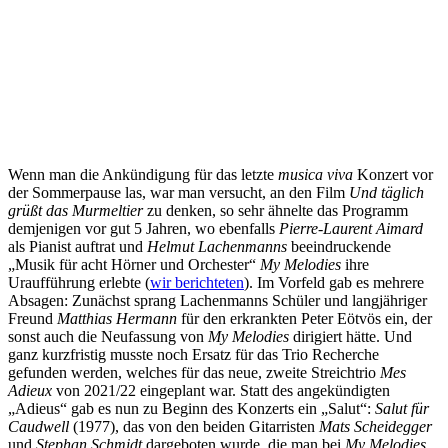
Wenn man die Ankündigung für das letzte
musica viva
Konzert vor
der Sommerpause las, war man versucht, an den Film
Und täglich
grüßt das Murmeltier
zu denken, so sehr ähnelte das Programm
demjenigen vor gut 5 Jahren, wo ebenfalls
Pierre-Laurent Aimard
als Pianist auftrat und
Helmut Lachenmanns
beeindruckende
„Musik für acht Hörner und Orchester“
My Melodies
ihre
Uraufführung erlebte (
wir berichteten
). Im Vorfeld gab es mehrere
Absagen: Zunächst sprang Lachenmanns Schüler und langjähriger
Freund
Matthias Hermann
für den erkrankten Peter Eötvös ein, der
sonst auch die Neufassung von
My Melodies
dirigiert hätte. Und
ganz kurzfristig musste noch Ersatz für das Trio Recherche
gefunden werden, welches für das neue, zweite Streichtrio
Mes
Adieux
von 2021/22 eingeplant war. Statt des angekündigten
„Adieus“ gab es nun zu Beginn des Konzerts ein „Salut“:
Salut für
Caudwell
(1977), das von den beiden Gitarristen
Mats Scheidegger
und
Stephan Schmidt
dargeboten wurde, die man bei
My Melodies