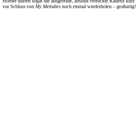
Hörner dürfen sogar die ausgefeilte, absolut verrückte Kadenz kurz
vor Schluss von
My Melodies
noch einmal wiederholen – großartig!