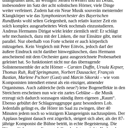
unangetastet lässt, an wenigen Stellen erweitert und im Detail,
insbesondere im Satz der acht solistischen Hörner, viele Dinge
weiter verfeinert. Zudem hat ein Neue Musik souverän meisternder
Klangkörper wie das
Symphonieorchester des Bayerischen
Rundfunks
wohl selten Gelegenheit, nach relativ kurzer Zeit ein
solch komplex ausgearbeitetes Werk nochmals einzustudieren.
Andreas Hermanns Dirigat wirkt leider ziemlich steif: Er schlägt
sehr mechanisch, dazu mit der Linken, die nur Einsätze gibt, meist
parallel. Nur oberhalb von Forte scheint er auch körperlich
mitzugehen. Kein Vergleich mit Peter Eötvös, jedoch darf der
äußere Eindruck nicht darüber hinwegtäuschen, dass Hermann
anscheinend mit dem Orchester ganz ausgezeichnete Probenarbeit
geleistet hat. So funktioniert nicht nur das überragende
Solistenensemble der acht Hörner –
Carsten Duffin, Ursula Kepser,
Thomas Ruh, Ralf Springmann, Norbert Dausacker, François
Bastian, Marlene Pschorr
(Gast) und
Marcin Sikorski
– wie vom
Komponisten intendiert erneut als ein einziger, atmender
Organismus. Auch zahlreiche (teils neue?) leise Bogeneffekte in den
Streichern erscheinen nun wie ein zartes Gebläse – die Musik
erzeugt sich dadurch sozusagen ständig ihren eigenen „Raum“.
Ebenso gebührt der Schlagzeuggruppe ganz besonderes Lob.
Jedenfalls gelingt es, die Hörer im Saal zu zwingen, über 40
Minuten jedem noch so winzigem Klangereignis nachzuspüren. Der
Applaus beginnt danach erst zögerlich, steigert sich aber, als der 87-
jährige Komponist die Bühne betritt, in echte Begeisterung. Die