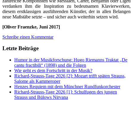
zahlreiche Komponisten wie Messiaen, Carter, Benjamin oder Ligeti
verdanken ihm die Inspiration zu bedeutsamen Klavierwerken,
diesem erstklassigen ausführenden Künstler, der in allen Belangen
neue Maßstäbe setzte – und sicher auch weiterhin setzen wird.
[Oliver Fraenzke, Juni 2017]
Schreibe einen Kommentar
Letzte Beiträge
Humor in der Musikforschung: Hugo Riemanns Traktat „De
cantu fractibili“ (1898) und die Folgen
Wie geht es dem Fortschritt in der Musik?
Richard-Strauss-Tage 2026 [2]: Mozart trifft späten Strauss,
Salome als Kammeroper
Henzes Requiem mit dem Münchner Rundfunkorchester
Richard-Strauss-Tage 2026 [1]: Schulfugen des jungen
Strauss und Bülows Nirvana