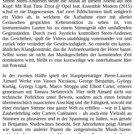
Simon Steen-Andersen stellte die Musik an diesem Abend auf den
Kopf: Mit Run Time Error @ Opel feat. Ensemble Modern (2015)
schuf er nie Dagewesenes. Auf zwei Bildschirmen läuft zeitgleich
ein Video ab, in welchem die Aufnahme einer mit allerlei
Geräuschen gespickten Kettenreaktion zu sehen ist, von
instrumentalen Lauten bis zu einem Stimmgerät oder umfallenden
Gegenständen. Durch zwei Joysticks kontrolliert Steen-Andersen
das Geschehen, spult die Videos unabhängig voneinander vor und
zurück oder verändert die Geschwindigkeit. So entsteht ein kanon-
ähnliches Klangkonstrukt, das die Aufmerksamkeit der Hörer bannt.
Selbst wenn sie nicht das Musikgeschehen der kommenden Zeit
dominieren wird, bleibt es eine kurzweilige wie unterhaltsame Idee
mit Potential.
In der zweiten Hälfte spielt der Hauptpreisträger Pierre-Laurent
Aimard Werke von Vassos Nicolaou, George Benjamin, György
Kurtág, György Ligeti, Marco Stroppa und Elliott Carter, ersteres
gemeinsam mit Tamara Stefanovich. Hier stellt Aimard nicht nur
technische Perfektion unter Beweis, sondern auch einen beinahe
übermenschlich nuancierten Anschlag und die Fähigkeit, sowohl mit
einer einzigen Stimme eine ganze Welt zu erfüllen – wie in Ligetis
Zauberlehrling oder Carters Caténaires – als auch eine Vielzahl an
Stimmen zu phrasieren und in der Spannung zu halten, was gerade
in Benjamins Shadowlines besticht. Seit Jahrzehnten prägt Aimard
wie kaum ein anderer Pianist die zeitgenössische Musik-Szene,