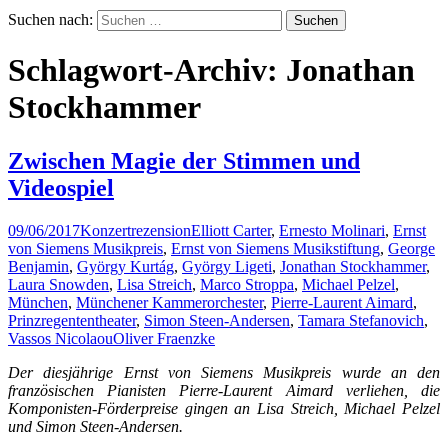
Suchen nach:
Schlagwort-Archiv: Jonathan
Stockhammer
Zwischen Magie der Stimmen und
Videospiel
09/06/2017
Konzertrezension
Elliott Carter
,
Ernesto Molinari
,
Ernst
von Siemens Musikpreis
,
Ernst von Siemens Musikstiftung
,
George
Benjamin
,
György Kurtág
,
György Ligeti
,
Jonathan Stockhammer
,
Laura Snowden
,
Lisa Streich
,
Marco Stroppa
,
Michael Pelzel
,
München
,
Münchener Kammerorchester
,
Pierre-Laurent Aimard
,
Prinzregententheater
,
Simon Steen-Andersen
,
Tamara Stefanovich
,
Vassos Nicolaou
Oliver Fraenzke
Der diesjährige Ernst von Siemens Musikpreis wurde an den
französischen Pianisten Pierre-Laurent Aimard verliehen, die
Komponisten-Förderpreise gingen an Lisa Streich, Michael Pelzel
und Simon Steen-Andersen.