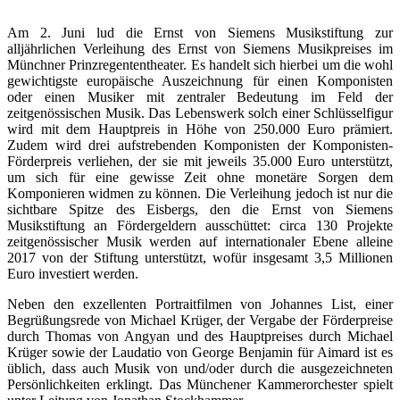
Am 2. Juni lud die Ernst von Siemens Musikstiftung zur
alljährlichen Verleihung des Ernst von Siemens Musikpreises im
Münchner Prinzregententheater. Es handelt sich hierbei um die wohl
gewichtigste europäische Auszeichnung für einen Komponisten
oder einen Musiker mit zentraler Bedeutung im Feld der
zeitgenössischen Musik. Das Lebenswerk solch einer Schlüsselfigur
wird mit dem Hauptpreis in Höhe von 250.000 Euro prämiert.
Zudem wird drei aufstrebenden Komponisten der Komponisten-
Förderpreis verliehen, der sie mit jeweils 35.000 Euro unterstützt,
um sich für eine gewisse Zeit ohne monetäre Sorgen dem
Komponieren widmen zu können. Die Verleihung jedoch ist nur die
sichtbare Spitze des Eisbergs, den die Ernst von Siemens
Musikstiftung an Fördergeldern ausschüttet: circa 130 Projekte
zeitgenössischer Musik werden auf internationaler Ebene alleine
2017 von der Stiftung unterstützt, wofür insgesamt 3,5 Millionen
Euro investiert werden.
Neben den exzellenten Portraitfilmen von Johannes List, einer
Begrüßungsrede von Michael Krüger, der Vergabe der Förderpreise
durch Thomas von Angyan und des Hauptpreises durch Michael
Krüger sowie der Laudatio von George Benjamin für Aimard ist es
üblich, dass auch Musik von und/oder durch die ausgezeichneten
Persönlichkeiten erklingt. Das Münchener Kammerorchester spielt