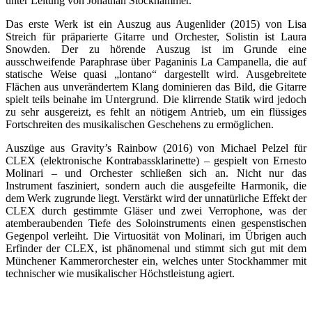
unter Leitung von Jonathan Stockhammer.
Das erste Werk ist ein Auszug aus Augenlider (2015) von Lisa
Streich für präparierte Gitarre und Orchester, Solistin ist Laura
Snowden. Der zu hörende Auszug ist im Grunde eine
ausschweifende Paraphrase über Paganinis La Campanella, die auf
statische Weise quasi „lontano“ dargestellt wird. Ausgebreitete
Flächen aus unverändertem Klang dominieren das Bild, die Gitarre
spielt teils beinahe im Untergrund. Die klirrende Statik wird jedoch
zu sehr ausgereizt, es fehlt an nötigem Antrieb, um ein flüssiges
Fortschreiten des musikalischen Geschehens zu ermöglichen.
Auszüge aus Gravity’s Rainbow (2016) von Michael Pelzel für
CLEX (elektronische Kontrabassklarinette) – gespielt von Ernesto
Molinari – und Orchester schließen sich an. Nicht nur das
Instrument fasziniert, sondern auch die ausgefeilte Harmonik, die
dem Werk zugrunde liegt. Verstärkt wird der unnatürliche Effekt der
CLEX durch gestimmte Gläser und zwei Verrophone, was der
atemberaubenden Tiefe des Soloinstruments einen gespenstischen
Gegenpol verleiht. Die Virtuosität von Molinari, im Übrigen auch
Erfinder der CLEX, ist phänomenal und stimmt sich gut mit dem
Münchener Kammerorchester ein, welches unter Stockhammer mit
technischer wie musikalischer Höchstleistung agiert.