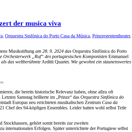
zert der musica viva
va
,
Orquestra Sinfónica do Porto Casa da Música
,
Prinzregententheater
,
ens Musikstiftung
am 28. 9. 2024
das
Orquestra Sinfónica do Porto
gte Orchesterwerk „Ruf“ des portugiesischen Komponisten
Emmanuel
es als das weltberühmte
Arditti Quartet.
Wie gewohnt ein staunenswertes
ann
ieren, die bereits historische Relevanz haben, ohne allzu oft
 Letzten Samstag brillierte im „Prinze“ das
Orquestra Sinfónica do
uptstadt Europas neu errichteten musikalischen Zentrum
Casa da
1 Chef des 94-köpfigen Ensembles. Leider hatten wohl selbst Teile
Stockhausen, gehört somit bereits zur zweiten
internationalen Erfolgen. Später unterrichtete der Portugiese selbst