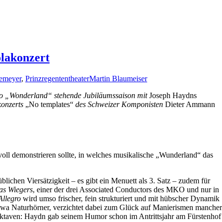
lakonzert
emeyer
,
Prinzregententheater
Martin Blaumeiser
to „Wonderland“
stehende Jubiläumssaison mit
Joseph Haydns
konzerts
„No templates“
des Schweizer Komponisten
Dieter Ammann
oll demonstrieren sollte, in welches musikalische „Wunderland“ das
lichen Viersätzigkeit – es gibt ein Menuett als 3. Satz – zudem für
as Wiegers
, einer der drei Associated Conductors des MKO und nur in
Allegro
wird umso frischer, fein strukturiert und mit hübscher Dynamik
t etwa Naturhörner, verzichtet dabei zum Glück auf Manierismen mancher
n Oktaven: Haydn gab seinem Humor schon im Antrittsjahr am Fürstenhof