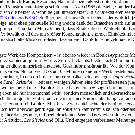
sondern durch Raum, Resonanz, Hall und eben äußerst subtile und fanta
für 15 Instrumentalisten geschriebenen
Éclat
(1965) darstellt, von der 
isch die beiden Abschnitte gut unterscheiden. In
Éclat
existieren wede
 2023 mit dem BRSO
ein überragend souveräner Leiter – hier wirklich j
e, aber eben punktuelle Klang weicht dank der Bratschen stark auf und 
ruppen. Und kein Mensch merkt, dass Boulez dieses Werk ebenfalls ni
cles
bewältigt all dies mit größter Konzentration, enormer Einigkeit mi
d praktisch alle Musiker Solisten; besonderen Dank für eine gelungene 
igste Werk des Komponisten – ist ebenso wieder in Boulez-typischer M
ulez so hier aufgeführt wurde. Zum Glück entschieden sich Ollu und
L
unter die symmetrisch angelegte Gesamtform spürbar litt. Wie der Komp
tert werden. Nur so viel: Das gut 65 Minuten dauernde Werk besteht au
rgeordnete, in den drei mehr kammermusikalisch angelegten
Improvisat
ie
Sarah Aristidou
– seit erst wenigen Jahren eine der profiliertesten 
 wenige tiefe Töne – Boulez‘ Partie hat einen irrwitzigen Umfang – imm
eben nie nur instrumental wirkt, sondern menschlich und überraschend 
chattierungen hervorbringen, die man einer Stimme überhaupt zutrauen 
er Herkunft mit Boulez‘ Musik ist. Zwar enttäuschte der berühmte er
s
schlicht überwältigend: egal, ob solistisch-kammermusikalisch oder als
ung über das gesamte, tief beeindruckende Werk, das wieder mit besag
für Aristidou,
Les Siècles
und Ollu. Und entgegen verbreiteter Meinungen