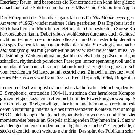
Esterhazy Raum, und besonders die Konzertmeisterin kann hier glänzen,
danach auch alle Solisten innerhalb des MKO eine Extraportion Appla
Der Höhepunkt des Abends ist ganz klar das für
Nils Mönkemeyer
gesc
Ammann
(*1962) wieder mehrere Jahre gearbeitet: Das Ergebnis ist da
Effekthascherei; in München zuletzt mit dem Orchestre de la Suisse R
hervorzaubern kann. Dabei gibt es wohldosiert durchaus auch Geräuschh
nicht nur technisch dem Solisten alles ab – und Orchester folgt der 
den spezifischen Klangcharakteristika der Viola. So zwingt etwa nach d
Mönkemeyer
quasi mit großer Mühe selbst wieder freischälen muss. Vie
halbstündige Werk emotional unglaublich vielschichtig präsent und g
schnellen, rhythmisch pointierten Passagen immer spannungsvoll und mi
durchdacht Ammanns Instrumentationskunst ist, zeigt sich ganz am Sch
vom exzellenten Schlagzeug mit gestrichenen Zimbeln unterstützt wird,
neues Meisterwerk wird vom Saal zu Recht bejubelt, Solist, Dirigent u
Immer recht schwierig ist es im einst erzkatholischen München, den Fu
3. Symphonie, entstanden 1904–11, zu seinen eher harmlosen Kompositi
großen religiös-sozialen Treffen nicht nur der Erweckungsbewegung. So
die Grundlage für eigenwillige, aber klare und harmonisch recht unb
deren Vermittlung innerhalb eines umfassenderen Kontexts fast unmö
MKO spielt klangschön, jedoch dynamisch ein wenig zu undifferenziert
momentweise bereits an Gospels anklingenden Rhythmen im 2. Satz wirken
aus den genannten Gründen nie richtig die „geistlichen“ Energiebälle, d
steckt eigentlich noch weitaus mehr drin. Das spürt das Publikum sehr