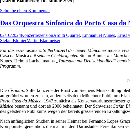
[Martin Blaumeiser, 10.
Januar
2025]
Schreibe einen Kommentar
Das Orquestra Sinfónica do Porto Casa da M
02/10/2024
Konzertrezension
Arditti Quartet
,
Emmanuel Nunes
,
Ernst 
Stefan Blunier
Martin Blaumeiser
Für das erste
räsonanz
Stifterkonzert der neuen Münchner
musica viva
Casa da Música
mit seinem Chefdirigenten
Stefan Blunier
ins Münchner
Nunes
.
Helmut Lachenmanns
„Tanzsuite mit Deutschlandlied“ benötigt 
Programm
.
Or
Die
räsonanz
Stifterkonzerte der Ernst von Siemens Musikstiftung blei
aufgeführt worden zu sein, andererseits dem Münchner Publikum Klangkö
Porto Casa da Música
, 1947 zunächst als Konservatoriumsorchester g
Música
benannt und dort ab 2006 beheimatet. Der Schweizer
Stefan Bl
des geladenen Publikums wegen der bereits grassierenden Erkältungswel
Nach anfänglichen Studien in seiner Heimat bei Fernando Lopes-Gra
Komponistengeneration, die man mit den Darmstädter Ferienkursen verbi