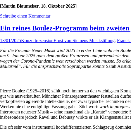
[Martin Blaumeiser, 18. Oktober 2025]
Schreibe einen Kommentar
Ein reines Boulez-Programm beim zweiten „
13/01/2025
Konzertrezension
Ernst von Siemens Musikstiftung
,
Franck
Für die Freunde Neuer Musik wird 2025 in erster Linie wohl ein Boule
am 9. Januar 2025 ganz dem großen Franzosen und präsentierte dem 
wegen der Corona-Pandemie weit verschoben werden musste. So erkla
Mallarmé“
.
Für die anspruchsvolle Sopranpartie konnte
Sarah Aristi
Pierre Boulez (1925–2016) zählt noch immer zu den wichtigsten Kompo
gut wie ausverkauften Münchner Prinzregententheater feststellen durft
verkopftesten agierende Intellektuelle, der zwar typische Techniken der
Werken nie eine endgültige Fassung gab – Stichwort:
work in progress
Interpreten neuester Musik – seine manchmal als „Karate“ verspottete
insbesondere jedoch Ravel und Debussy wirkte er als Klangsensualist al
Die oft sehr vom instrumental hochdifferenzierten Schlagzeug dominier