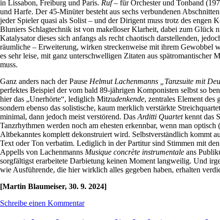
in Lissabon, Freiburg und Paris.
Ruf
– für Orchester und Tonband (1977,
und Harfe. Der 45-Minüter besteht aus sechs verbundenen Abschnitten. B
jeder Spieler quasi als Solist – und der Dirigent muss trotz des engen 
Bluniers Schlagtechnik ist von makelloser Klarheit, dabei zum Glück n
Katalysator dieses sich anfangs als recht chaotisch darstellenden, jedo
räumliche – Erweiterung, wirken streckenweise mit ihrem Gewobbel wi
es sehr leise, mit ganz unterschwelligen Zitaten aus spätromantischer 
muss.
Ganz anders nach der Pause
Helmut Lachenmanns
„Tanzsuite mit De
perfektes Beispiel der vom bald 89-jährigen Komponisten selbst so be
hier das „Unerhörte“, lediglich Mitzu
denkende
, zentrales Element des
sondern ebenso das solistische, kaum merklich verstärkte Streichquart
minimal, dann jedoch meist verstörend. Das
Arditti Quartet
kennt das S
Tanzrhythmen werden noch am ehesten erkennbar, wenn man optisch (!)
Altbekanntes komplett dekonstruiert wird. Selbstverständlich kommt a
Text oder Ton verbatim. Lediglich in der Partitur sind Stimmen mit den 
Appells von Lachenmanns
Musique concrète instrumentale
ans Publiku
sorgfältigst erarbeitete Darbietung keinen Moment langweilig. Und 
wie Ausführende, die hier wirklich alles gegeben haben, erhalten verd
[Martin Blaumeiser, 30. 9. 2024]
Schreibe einen Kommentar