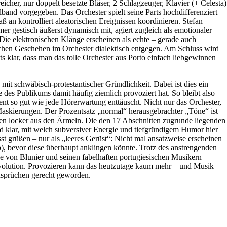
icher, nur doppelt besetzte Bläser, 2 Schlagzeuger, Klavier (+ Celesta)
band vorgegeben. Das Orchester spielt seine Parts hochdifferenziert –
aß an kontrolliert aleatorischen Ereignissen koordinieren. Stefan
r gestisch äußerst dynamisch mit, agiert zugleich als emotionaler
. Die elektronischen Klänge erscheinen als echte – gerade auch
ichen Geschehen im Orchester dialektisch entgegen. Am Schluss wird
ts klar, dass man das tolle Orchester aus Porto einfach liebgewinnen
t, mit schwäbisch-protestantischer Gründlichkeit. Dabei ist dies ein
le des Publikums damit häufig ziemlich provoziert hat. So bleibt also
nt so gut wie jede Hörerwartung enttäuscht. Nicht nur das Orchester,
 Maskierungen. Der Prozentsatz „normal“ herausgebrachter „Töne“ ist
gen locker aus den Ärmeln. Die den 17 Abschnitten zugrunde liegenden
 klar, mit welch subversiver Energie und tiefgründigem Humor hier
st grüßen – nur als „leeres Gerüst“: Nicht mal ansatzweise erscheinen
pp), bevor diese überhaupt anklingen könnte. Trotz des anstrengenden
se von Blunier und seinen fabelhaften portugiesischen Musikern
evolution. Provozieren kann das heutzutage kaum mehr – und Musik
Ansprüchen gerecht geworden.