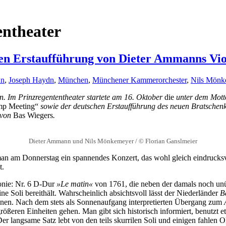
entheater
en Erstaufführung von Dieter Ammanns Vio
nn
,
Joseph Haydn
,
München
,
Münchener Kammerorchester
,
Nils Mönk
. Im Prinzregententheater startete
am 16. Oktober
die
unter dem Mot
p Meeting“
sowie der deutschen Erstaufführung des neuen Bratschen
d von
Bas Wiegers
.
Dieter Ammann und Nils Mönkemeyer / © Florian Ganslmeier
man am Donnerstag ein spannendes Konzert, das wohl gleich eindrucksv
t.
nie: Nr. 6 D-Dur
»Le matin«
von 1761, die neben der damals noch unüb
ine Soli bereithält. Wahrscheinlich absichtsvoll lässt der Niederländer
B
nnen. Nach dem stets als Sonnenaufgang interpretierten Übergang zum
 größeren Einheiten gehen. Man gibt sich historisch informiert, benutz
er langsame Satz lebt von den teils skurrilen Soli und einigen fahle