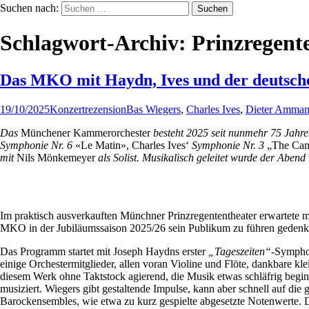
Suchen nach:
Schlagwort-Archiv: Prinzregent
Das MKO mit Haydn, Ives und der deutsch
19/10/2025
Konzertrezension
Bas Wiegers
,
Charles Ives
,
Dieter Amma
Das
Münchener Kammerorchester
besteht 2025 seit nunmehr 75 Jahren
Symphonie Nr. 6
«Le Matin», Charles Ives‘
Symphonie Nr. 3
„The Cam
mit
Nils Mönkemeyer
als Solist. Musikalisch geleitet wurde der Aben
Im praktisch ausverkauften Münchner Prinzregententheater erwartete 
MKO in der Jubiläumssaison 2025/26 sein Publikum zu führen gedenk
Das Programm startet mit Joseph Haydns erster
„Tageszeiten“
-Sympho
einige Orchestermitglieder, allen voran Violine und Flöte, dankbare kle
diesem Werk ohne Taktstock agierend, die Musik etwas schläfrig begi
musiziert. Wiegers gibt gestaltende Impulse, kann aber schnell auf die
Barockensembles, wie etwa zu kurz gespielte abgesetzte Notenwerte. D