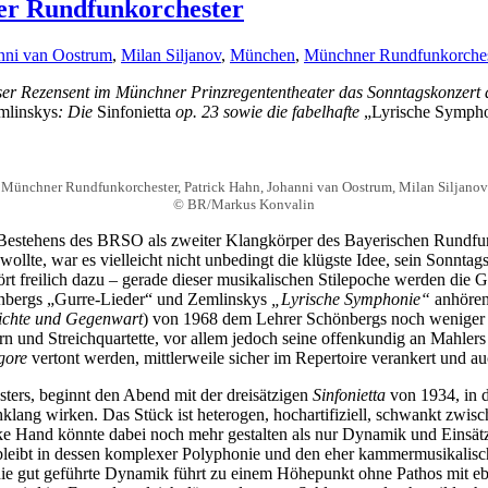
er Rundfunkorchester
nni van Oostrum
,
Milan Siljanov
,
München
,
Münchner Rundfunkorches
er Rezensent im Münchner Prinzregententheater das Sonntagskonzert
mlinskys
: Die
Sinfonietta
op. 23 sowie die fabelhafte
„Lyrische Symph
Münchner Rundfunkorchester, Patrick Hahn, Johanni van Oostrum, Milan Siljanov
© BR/Markus Konvalin
stehens des BRSO als zweiter Klangkörper des Bayerischen Rundfunks 
wollte, war es vielleicht nicht unbedingt die klügste Idee, sein Sonn
t freilich dazu – gerade dieser musikalischen Stilepoche werden die G
önbergs „Gurre-Lieder“ und Zemlinskys
„Lyrische Symphonie“
anhören
ichte und Gegenwart
) von 1968 dem Lehrer Schönbergs noch weniger a
ern und Streichquartette, vor allem jedoch seine offenkundig an Mahler
gore
vertont werden, mittlerweile sicher im Repertoire verankert und a
sters, beginnt den Abend mit der dreisätzigen
Sinfonietta
von 1934, in 
chklang wirken. Das Stück ist heterogen, hochartifiziell, schwankt zw
nke Hand könnte dabei noch mehr gestalten als nur Dynamik und Einsätze
, bleibt in dessen komplexer Polyphonie und den eher kammermusikalisc
, die gut geführte Dynamik führt zu einem Höhepunkt ohne Pathos mit 