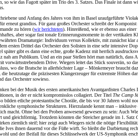
 so wie das Fagott später im Trio des 3. Satzes. Das Finale ist dann 
us.
hriebene und Anfang des Jahres von ihm in Basel uraufgeführte Viola
für erneut grandios
.
Für ganz großes Orchester schreibt der Komponist se
omande zu hören (
wir berichteten
). Hinreißend, wie er ebenso aus einer
aftes, aber sogar fast tonale Erinnerungsmomente in der vertikalen Kla
altbewährten Dramaturgie: Individuum versus Kollektiv, mit zunächst k
em ersten Drittel das Orchester den Solisten in eine sehr intensive Dop
l später gibt es dann eine echte, große Kadenz mit herrlich ausdrucksv
anz nah am Publikum. Und an ein paar Stellen hört man natürlich, das
t vorwärtsstrebendem Drive. Wiegers leitet das Stück souverän, so das
luss, wo die Bratsche in allerhöchster Lage – Mönkemeyer braucht dazu
 die heutzutage die präzisesten Klangerzeuger für extremste Höhen dars
nd das Orchester sowieso.
nken bei der Musik des ersten amerikanischen Avantgardisten Charles I
onen, in der er nicht kompromisslos collagiert. Der Titel
The Camp M
 bilden etliche protestantische Choräle, die bis vor 30 Jahren wohl n
edenkliche symphonische Strukturen. Hierzulande kennt man – inklusiv
glich macht. Ohne bei den Proben anwesend gewesen zu sein: Auch Wie
 und gleichförmig. Trotzdem könnten die Streicher gerade im 1. Satz
 ziemlich steif; hier zeigt auch Wiegers nicht die nötige Flexibilität.
ie Ives ihnen dauernd vor die Füße wirft. So bleibt die Darbietung recht
 wohl und der Beifall für dieses Schlüsselwerk der US-Symphonik ersche