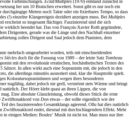
sievolle Farbmischungen.
Éclat/Multiples
(1970) entstand zunächst in
Besetzung her um 10 Bratschen erweitert. Sonst gibt es nur noch ein
r durchgängige Metren noch Takte oder ein fixierbares Tempo, so dass
edes (!) einzelne Klangereignis dezidiert anzeigen muss. Bei
Multiples
erscheint so insgesamt flächiger. Faszinierend sind die sich
e wirklich beendet hat. Das von François-Xavier Roth gegründete,
t dem Dirigenten, gerade was die Länge und den Nachhall einzelner
Darbietung zollen Dirigent und Saal jedoch dem Pianisten, dem
anie mehrfach umgearbeitet worden, teils mit einschneidenden
es Siècles
doch für die Fassung von 1989 – der letzte Satz
Tombeau
onist mit den revolutionär erratischen, hochästhetischen Texten des
s 5
Sätzen.
In allen wirkt auch eine Sopranistin mit, die jedoch in den
ions
, die allerdings minutiös ausnotiert sind, klar die Hauptrolle spielt.
jungen Koloratursopranistinnen und wegen ihres besonderen
er tragfähig, dabei jedoch nie grell, verströmt stets Wärme und bringt
natürlich. Der Hörer klebt quasi an ihren Lippen, die von
mag. Eine absolute Glanzleistung, obwohl dieses Stück die erste
ste Zwölftonakkord von
Don
etwas – der sollte eigentlich wie der
 Teil des faszinierenden Gesamtklangs agierend. Ollu hat dies natürlich
tem Zwölftonakkord endet, diesmal mit durchschlagendem Effekt. Mehr
 in einigen Medien: Boulez‘ Musik ist nicht tot. Man muss nur ihre