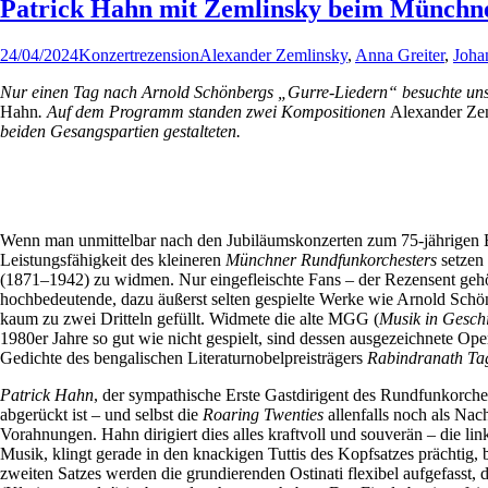
Patrick Hahn mit Zemlinsky beim Münchn
24/04/2024
Konzertrezension
Alexander Zemlinsky
,
Anna Greiter
,
Joha
Nur einen Tag nach Arnold Schönbergs „Gurre-Liedern“ besuchte uns
Hahn
. Auf dem Programm standen zwei Kompositionen
Alexander Ze
beiden Gesangspartien gestalteten.
Wenn man unmittelbar nach den Jubiläumskonzerten zum 75-jährigen Be
Leistungsfähigkeit des kleineren
Münchner Rundfunkorchesters
setzen 
(1871–1942) zu widmen. Nur eingefleischte Fans – der Rezensent gehör
hochbedeutende, dazu äußerst selten gespielte Werke wie Arnold Sch
kaum zu zwei Dritteln gefüllt. Widmete die alte MGG (
Musik in Gesch
1980er Jahre so gut wie nicht gespielt, sind dessen ausgezeichnete Op
Gedichte des bengalischen Literaturnobelpreisträgers
Rabindranath Ta
Patrick Hahn
, der sympathische Erste Gastdirigent des Rundfunkorche
abgerückt ist – und selbst die
Roaring Twenties
allenfalls noch als Na
Vorahnungen. Hahn dirigiert dies alles kraftvoll und souverän – die li
Musik, klingt gerade in den knackigen Tuttis des Kopfsatzes prächtig
zweiten Satzes werden die grundierenden Ostinati flexibel aufgefasst