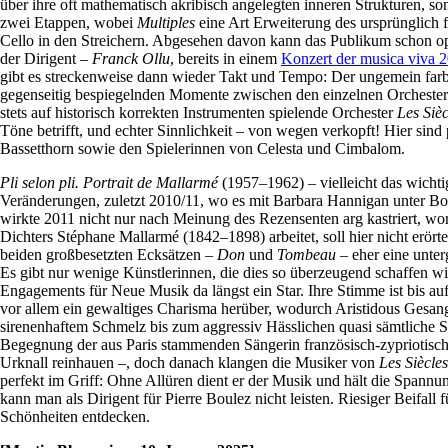
über ihre oft mathematisch akribisch angelegten inneren Strukturen, 
zwei Etappen, wobei
Multiples
eine Art Erweiterung des ursprünglich 
Cello in den Streichern. Abgesehen davon kann das Publikum schon opt
der Dirigent –
Franck Ollu
, bereits in einem
Konzert der musica viva
gibt es streckenweise dann wieder Takt und Tempo: Der ungemein farbig
gegenseitig bespiegelnden Momente zwischen den einzelnen Orchesterg
stets auf historisch korrekten Instrumenten spielende Orchester
Les Siè
Töne betrifft, und echter Sinnlichkeit – von wegen verkopft! Hier sin
Bassetthorn sowie den Spielerinnen von Celesta und Cimbalom.
Pli selon pli.
Portrait de Mallarmé
(1957–1962) – vielleicht das wicht
Veränderungen, zuletzt 2010/11, wo es mit Barbara Hannigan unter Bo
wirkte 2011 nicht nur nach Meinung des Rezensenten arg kastriert, wor
Dichters Stéphane Mallarmé (1842–1898) arbeitet, soll hier nicht erör
beiden großbesetzten Ecksätzen –
Don
und
Tombeau
– eher eine unte
Es gibt nur wenige Künstlerinnen, die dies so überzeugend schaffen w
Engagements für Neue Musik da längst ein Star. Ihre Stimme ist bis auf
vor allem ein gewaltiges Charisma herüber, wodurch Aristidous Gesang 
sirenenhaftem Schmelz bis zum aggressiv Hässlichen quasi sämtliche S
Begegnung der aus Paris stammenden Sängerin französisch-zypriotisch
Urknall reinhauen –, doch danach klangen die Musiker von
Les Siècle
perfekt im Griff: Ohne Allüren dient er der Musik und hält die Spann
kann man als Dirigent für Pierre Boulez nicht leisten. Riesiger Beifall 
Schönheiten entdecken.