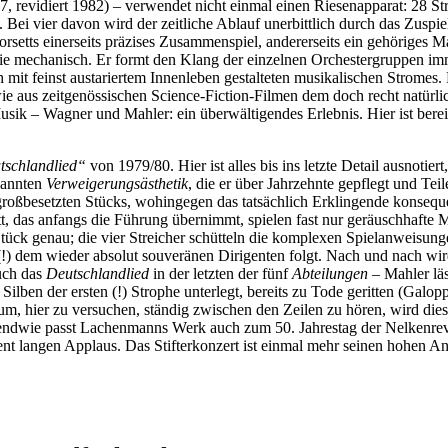
 revidiert 1982) – verwendet nicht einmal einen Riesenapparat: 28 Stre
ei vier davon wird der zeitliche Ablauf unerbittlich durch das Zuspiel
Korsetts einerseits präzises Zusammenspiel, andererseits ein gehöriges M
ie mechanisch. Er formt den Klang der einzelnen Orchestergruppen imme
ch mit feinst austariertem Innenleben gestalteten musikalischen Stromes
e aus zeitgenössischen Science-Fiction-Filmen dem doch recht natürl
Musik – Wagner und Mahler: ein überwältigendes Erlebnis. Hier ist berei
utschlandlied“
von 1979/80. Hier ist alles bis ins letzte Detail ausnotier
nannten
Verweigerungsästhetik
, die er über Jahrzehnte gepflegt und Tei
 großbesetzten Stücks, wohingegen das tatsächlich Erklingende konseque
ett, das anfangs die Führung übernimmt, spielen fast nur geräuschhafte
tück genau; die vier Streicher schütteln die komplexen Spielanweisun
 dem wieder absolut souveränen Dirigenten folgt. Nach und nach wird
uch das
Deutschlandlied
in der letzten der fünf
Abteilungen
– Mahler läs
Silben der ersten (!) Strophe unterlegt, bereits zu Tode geritten (Galo
m, hier zu versuchen, ständig zwischen den Zeilen zu hören, wird die
irgendwie passt Lachenmanns Werk auch zum 50. Jahrestag der Nelkenr
ient langen Applaus. Das Stifterkonzert ist einmal mehr seinen hohen 