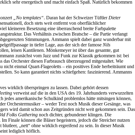
wirklich sehr energetisch und macht einfach Spaß. Natürlich bekommen
konzert
„No templates“
. Daran hat der Schweizer Tüftler
Dieter
nsationell, doch stets weit entfernt von oberflächlicher
 viel kleineren Besetzung eine überraschend breite Farbpalette
ngstruktur. Das Verhältnis zwischen Bratsche – die Partie verlangt
lar abgegrenzten Stimmungen. Ammann spielt dabei ganz wunderbar mit
pelgriffpassage in tiefer Lage, aus der sich der famose
Nils
ollen, leisen Kantilenen. Mönkemeyer ist über das gesamte, gut
s Ammann zunächst vom Jazz und Funk zur Klassik gekommen ist: bei
s das Orchester diesen Farbrausch überzeugend mitgestaltet. Wie
 nicht einmal Quart-Flageoletts – ein positives Ende herbeiträumt und
tellen. So kann garantiert nichts schiefgehen: faszinierend. Ammanns
ves wirklich überspringen zu lassen. Dabei gehört dessen
eeting
verweist auf die in den USA des 19. Jahrhunderts verwurzelten
och jedes amerikanische Schulkind problemlos hätte mitsingen können,
e der Orchestermusiker – weder Text noch Musik dieser Gesänge, was
gers wird damit schon aus Zeitgründen nicht weit gekommen sein. Das
Old Folks Gathering
noch dichter, gebundener klingen. Die
 Im Finale können die Bläser begeistern, jedoch die Streicher nutzen
 blutleer, „nett“ ohne wirklich ergreifend zu sein. In dieser Musik
int lediglich höflich.