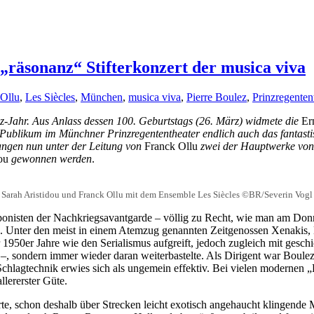
räsonanz“ Stifterkonzert der musica viva
 Ollu
,
Les Siècles
,
München
,
musica viva
,
Pierre Boulez
,
Prinzregenten
z-Jahr. Aus Anlass dessen 100. Geburtstags (26. März) widmete die
Ern
Publikum im Münchner Prinzregententheater endlich auch das fantas
ngen nun unter der Leitung von
Franck Ollu
zwei der Hauptwerke vo
dou
gewonnen werden
.
Sarah Aristidou und Franck Ollu mit dem Ensemble Les Siècles ©BR/Severin Vogl
nisten der Nachkriegsavantgarde – völlig zu Recht, wie man am Donne
e. Unter den meist in einem Atemzug genannten Zeitgenossen Xenakis, B
 1950er Jahre wie den Serialismus aufgreift, jedoch zugleich mit geschi
 –
, sondern immer wieder daran weiterbastelte. Als Dirigent war Boulez 
 Schlagtechnik erwies sich als ungemein effektiv. Bei vielen modernen
lererster Güte.
te, schon deshalb über Strecken leicht exotisch angehaucht klingende 