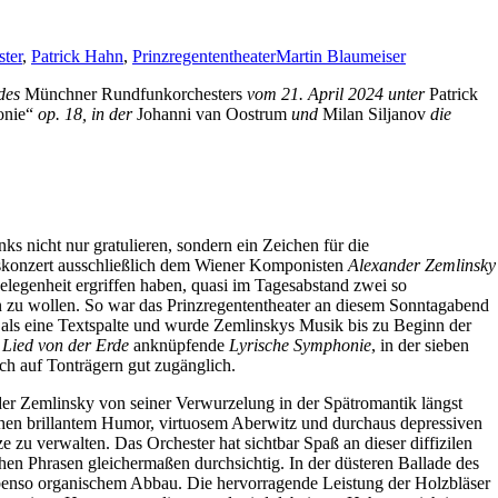
ter
,
Patrick Hahn
,
Prinzregententheater
Martin Blaumeiser
 des
Münchner Rundfunkorchesters
vom 21. April 2024 unter
Patrick
onie“
op. 18, in der
Johanni van Oostrum
und
Milan Siljanov
die
nicht nur gratulieren, sondern ein Zeichen für die
tagskonzert ausschließlich dem Wiener Komponisten
Alexander Zemlinsky
elegenheit ergriffen haben, quasi im Tagesabstand zwei so
 zu wollen. So war das Prinzregententheater an diesem Sonntagabend
ls eine Textspalte und wurde Zemlinskys Musik bis zu Beginn der
s
Lied von der Erde
anknüpfende
Lyrische Symphonie
, in der sieben
uch auf Tonträgern gut zugänglich.
der Zemlinsky von seiner Verwurzelung in der Spätromantik längst
ischen brillantem Humor, virtuosem Aberwitz und durchaus depressiven
 zu verwalten. Das Orchester hat sichtbar Spaß an dieser diffizilen
hen Phrasen gleichermaßen durchsichtig. In der düsteren Ballade des
ebenso organischem Abbau. Die hervorragende Leistung der Holzbläser