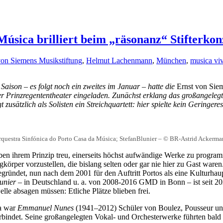
úsica brilliert beim „räsonanz“ Stifterkon
von Siemens Musikstiftung
,
Helmut Lachenmann
,
München
,
musica vi
Saison – es folgt noch ein zweites im Januar – hatte die
Ernst von Siem
 Prinzregententheater eingeladen. Zunächst erklang das großangele
zusätzlich als Solisten ein Streichquartett: hier spielte kein Geringer
questra Sinfónica do Porto Casa da Música; StefanBlunier – © BR-Astrid Ackerm
ben ihrem Prinzip treu, einerseits höchst aufwändige Werke zu programm
rper vorzustellen, die bislang selten oder gar nie hier zu Gast waren.
egründet, nun nach dem 2001 für den Auftritt Portos als eine Kulturha
unier
– in Deutschland u. a. von 2008-2016 GMD in Bonn – ist seit 202
le absagen müssen: Etliche Plätze blieben frei.
ça war
Emmanuel Nunes
(1941–2012) Schüler von Boulez, Pousseur und 
ndet. Seine großangelegten Vokal- und Orchesterwerke führten bald zu 