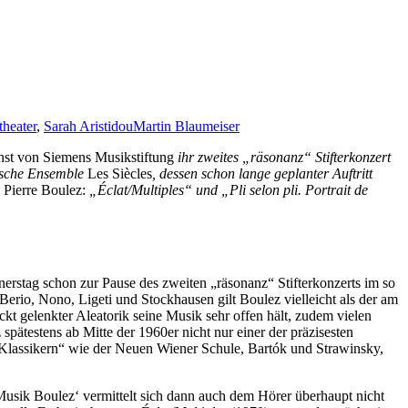
theater
,
Sarah Aristidou
Martin Blaumeiser
st von Siemens Musikstiftung
ihr zweites „räsonanz“ Stifterkonzert
tische Ensemble
Les Siècles
, dessen schon lange geplanter Auftritt
n
Pierre Boulez:
„Éclat/Multiples“ und „Pli selon pli. Portrait de
rstag schon zur Pause des zweiten „räsonanz“ Stifterkonzerts im so
erio, Nono, Ligeti und Stockhausen gilt Boulez vielleicht als der am
ckt gelenkter Aleatorik seine Musik sehr offen hält, zudem vielen
spätestens ab Mitte der 1960er nicht nur einer der präzisesten
 „Klassikern“ wie der Neuen Wiener Schule, Bartók und Strawinsky,
Musik Boulez‘ vermittelt sich dann auch dem Hörer überhaupt nicht