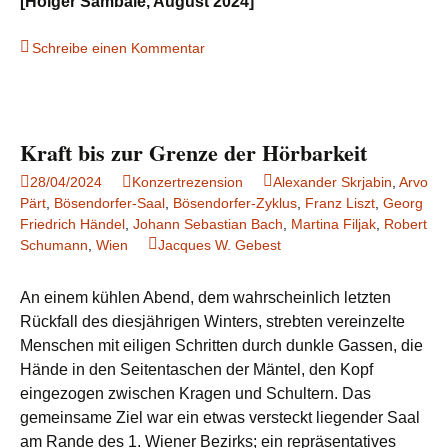
[Holger Sambale, August 2024]
Schreibe einen Kommentar
Kraft bis zur Grenze der Hörbarkeit
28/04/2024
Konzertrezension
Alexander Skrjabin
,
Arvo
Pärt
,
Bösendorfer-Saal
,
Bösendorfer-Zyklus
,
Franz Liszt
,
Georg
Friedrich Händel
,
Johann Sebastian Bach
,
Martina Filjak
,
Robert
Schumann
,
Wien
Jacques W. Gebest
An einem kühlen Abend, dem wahrscheinlich letzten
Rückfall des diesjährigen Winters, strebten vereinzelte
Menschen mit eiligen Schritten durch dunkle Gassen, die
Hände in den Seitentaschen der Mäntel, den Kopf
eingezogen zwischen Kragen und Schultern. Das
gemeinsame Ziel war ein etwas versteckt liegender Saal
am Rande des 1. Wiener Bezirks; ein repräsentatives