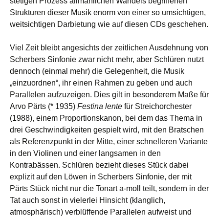
stetigen Prozess allmählichen Wandels begriffenen
Strukturen dieser Musik enorm von einer so umsichtigen,
weitsichtigen Darbietung wie auf diesen CDs geschehen.
Viel Zeit bleibt angesichts der zeitlichen Ausdehnung von
Scherbers Sinfonie zwar nicht mehr, aber Schlüren nutzt
dennoch (einmal mehr) die Gelegenheit, die Musik
„einzuordnen“, ihr einen Rahmen zu geben und auch
Parallelen aufzuzeigen. Dies gilt in besonderem Maße für
Arvo Pärts (* 1935)
Festina lente
für Streichorchester
(1988), einem Proportionskanon, bei dem das Thema in
drei Geschwindigkeiten gespielt wird, mit den Bratschen
als Referenzpunkt in der Mitte, einer schnelleren Variante
in den Violinen und einer langsamen in den
Kontrabässen. Schlüren bezieht dieses Stück dabei
explizit auf den Löwen in Scherbers Sinfonie, der mit
Pärts Stück nicht nur die Tonart a-moll teilt, sondern in der
Tat auch sonst in vielerlei Hinsicht (klanglich,
atmosphärisch) verblüffende Parallelen aufweist und