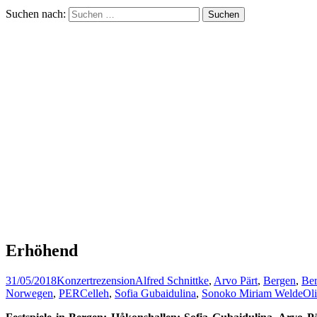
Suchen nach:
Erhöhend
31/05/2018
Konzertrezension
Alfred Schnittke
,
Arvo Pärt
,
Bergen
,
Ber
Norwegen
,
PERCelleh
,
Sofia Gubaidulina
,
Sonoko Miriam Welde
Ol