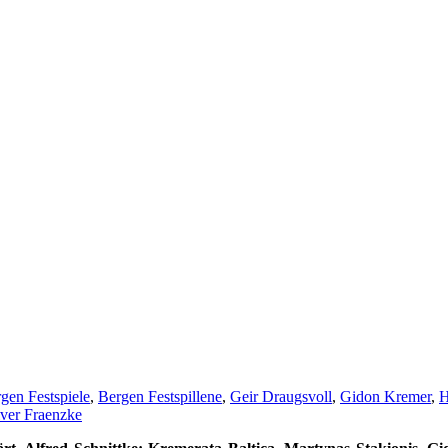
gen Festspiele
,
Bergen Festspillene
,
Geir Draugsvoll
,
Gidon Kremer
,
H
iver Fraenzke