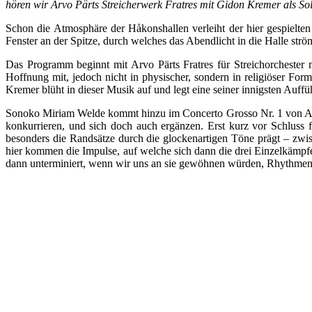
hören wir Arvo Pärts Streicherwerk Fratres mit Gidon Kremer als So
Schon die Atmosphäre der Håkonshallen verleiht der hier gespielte
Fenster an der Spitze, durch welches das Abendlicht in die Halle strö
Das Programm beginnt mit Arvo Pärts Fratres für Streichorchester mi
Hoffnung mit, jedoch nicht in physischer, sondern in religiöser Form.
Kremer blüht in dieser Musik auf und legt eine seiner innigsten Auffü
Sonoko Miriam Welde kommt hinzu im Concerto Grosso Nr. 1 von Alf
konkurrieren, und sich doch auch ergänzen. Erst kurz vor Schluss 
besonders die Randsätze durch die glockenartigen Töne prägt – zwisc
hier kommen die Impulse, auf welche sich dann die drei Einzelkämpf
dann unterminiert, wenn wir uns an sie gewöhnen würden, Rhythmen ve