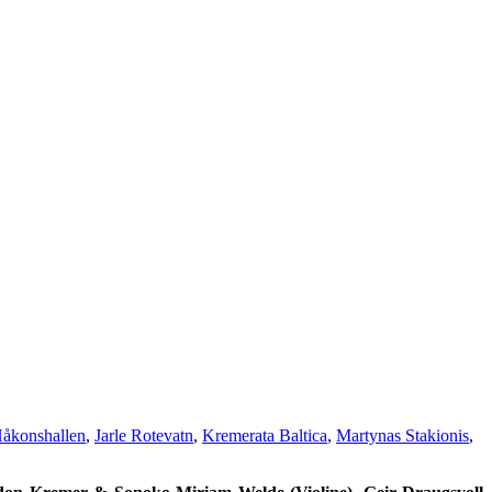
åkonshallen
,
Jarle Rotevatn
,
Kremerata Baltica
,
Martynas Stakionis
,