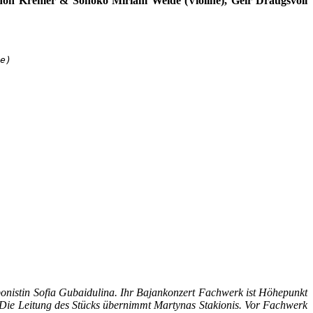
Gidon Kremer & Sonoko Miriam Welde (Violine), Geir Draugsvoll
e)
onistin Sofia Gubaidulina. Ihr Bajankonzert Fachwerk ist Höhepunkt
Die Leitung des Stücks übernimmt Martynas Stakionis. Vor Fachwerk