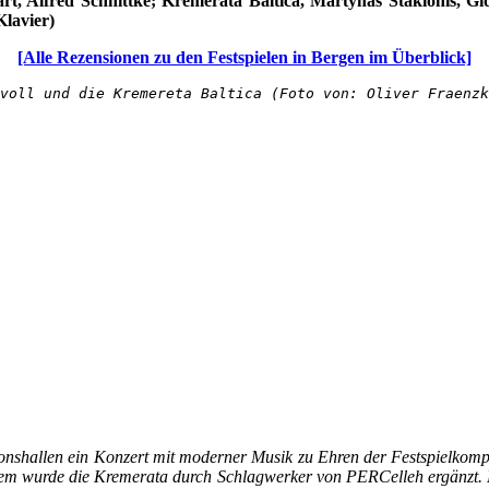
ärt, Alfred Schnittke; Kremerata Baltica, Martynas Stakionis, 
Klavier)
[Alle Rezensionen zu den Festspielen in Bergen im Überblick]
voll und die Kremereta Baltica (Foto von: Oliver Fraenzk
onshallen ein Konzert mit moderner Musik zu Ehren der Festspielkomp
udem wurde die Kremerata durch Schlagwerker von PERCelleh ergänzt. 