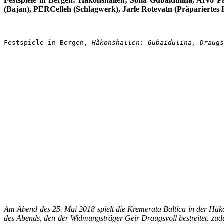
Festspiele in Bergen: H
åkonshallen; Sofia Gubaidulina, Arvo P
(Bajan), PERCelleh (Schlagwerk), Jarle Rotevatn (Präpariertes 
Festspiele in Bergen, 
H
åkonshallen: Gubaidulina, Draugs
Am Abend des 25. Mai 2018 spielt die Kremerata Baltica in der H
åk
des Abends, den der Widmungsträger Geir Draugsvoll bestreitet, z