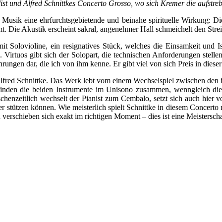
list und Alfred Schnittkes Concerto Grosso, wo sich Kremer die aufst
n Musik eine ehrfurchtsgebietende und beinahe spirituelle Wirkung:
mt. Die Akustik erscheint sakral, angenehmer Hall schmeichelt den Stre
t Solovioline, ein resignatives Stück, welches die Einsamkeit und Iso
 Virtuos gibt sich der Solopart, die technischen Anforderungen stellen
hrungen dar, die ich von ihm kenne. Er gibt viel von sich Preis in dies
red Schnittke. Das Werk lebt vom einem Wechselspiel zwischen den be
finden die beiden Instrumente im Unisono zusammen, wenngleich die Id
henzeitlich wechselt der Pianist zum Cembalo, setzt sich auch hier von
er stützen können. Wie meisterlich spielt Schnittke in diesem Conce
rschieben sich exakt im richtigen Moment – dies ist eine Meisterschaf