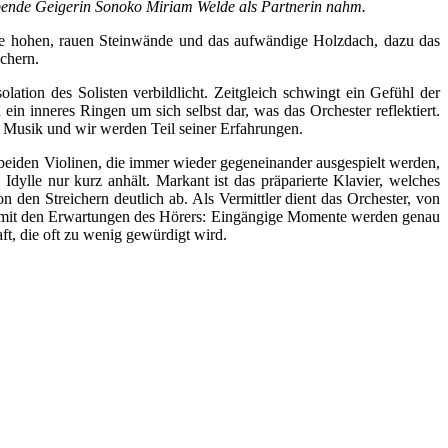
rebende Geigerin Sonoko Miriam Welde als Partnerin nahm.
 Die hohen, rauen Steinwände und das aufwändige Holzdach, dazu das
ichern.
lation des Solisten verbildlicht. Zeitgleich schwingt ein Gefühl der
 ein inneres Ringen um sich selbst dar, was das Orchester reflektiert.
er Musik und wir werden Teil seiner Erfahrungen.
iden Violinen, die immer wieder gegeneinander ausgespielt werden,
ylle nur kurz anhält. Markant ist das präparierte Klavier, welches
 den Streichern deutlich ab. Als Vermittler dient das Orchester, von
rto mit den Erwartungen des Hörers: Eingängige Momente werden genau
t, die oft zu wenig gewürdigt wird.