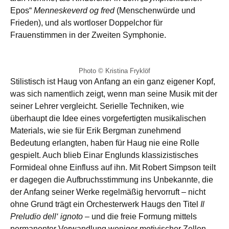
Epos“
Menneskeverd og fred
(Menschenwürde und
Frieden), und als wortloser Doppelchor für
Frauenstimmen in der Zweiten Symphonie.
Photo © Kristina Fryklöf
Stilistisch ist Haug von Anfang an ein ganz eigener Kopf,
was sich namentlich zeigt, wenn man seine Musik mit der
seiner Lehrer vergleicht. Serielle Techniken, wie
überhaupt die Idee eines vorgefertigten musikalischen
Materials, wie sie für Erik Bergman zunehmend
Bedeutung erlangten, haben für Haug nie eine Rolle
gespielt. Auch blieb Einar Englunds klassizistisches
Formideal ohne Einfluss auf ihn. Mit Robert Simpson teilt
er dagegen die Aufbruchsstimmung ins Unbekannte, die
der Anfang seiner Werke regelmäßig hervorruft – nicht
ohne Grund trägt ein Orchesterwerk Haugs den Titel
Il
Preludio dell‘ ignoto
– und die freie Formung mittels
permanenter Verwandlung weniger motivischer Zellen,