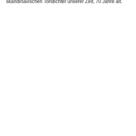
skandinavischen Tondichter unserer Zeit, 70 Jahre alt.