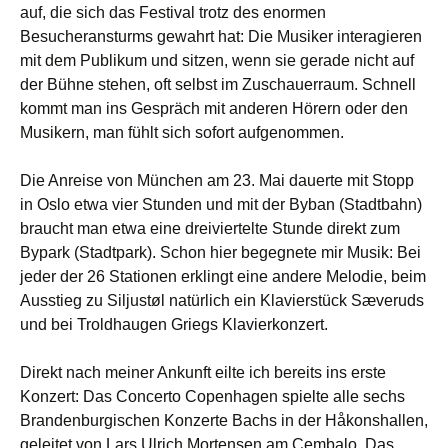
auf, die sich das Festival trotz des enormen
Besucheransturms gewahrt hat: Die Musiker interagieren
mit dem Publikum und sitzen, wenn sie gerade nicht auf
der Bühne stehen, oft selbst im Zuschauerraum. Schnell
kommt man ins Gespräch mit anderen Hörern oder den
Musikern, man fühlt sich sofort aufgenommen.
Die Anreise von München am 23. Mai dauerte mit Stopp
in Oslo etwa vier Stunden und mit der Byban (Stadtbahn)
braucht man etwa eine dreiviertelte Stunde direkt zum
Bypark (Stadtpark). Schon hier begegnete mir Musik: Bei
jeder der 26 Stationen erklingt eine andere Melodie, beim
Ausstieg zu Siljustøl natürlich ein Klavierstück Sæveruds
und bei Troldhaugen Griegs Klavierkonzert.
Direkt nach meiner Ankunft eilte ich bereits ins erste
Konzert: Das Concerto Copenhagen spielte alle sechs
Brandenburgischen Konzerte Bachs in der Håkonshallen,
geleitet von Lars Ulrich Mortensen am Cembalo. Das