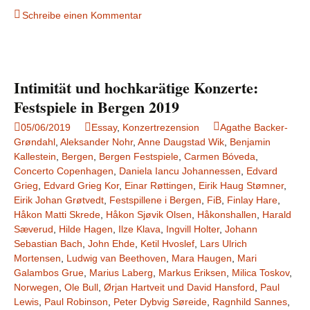
Schreibe einen Kommentar
Intimität und hochkarätige Konzerte:
Festspiele in Bergen 2019
05/06/2019
Essay
,
Konzertrezension
Agathe Backer-
Grøndahl
,
Aleksander Nohr
,
Anne Daugstad Wik
,
Benjamin
Kallestein
,
Bergen
,
Bergen Festspiele
,
Carmen Bóveda
,
Concerto Copenhagen
,
Daniela Iancu Johannessen
,
Edvard
Grieg
,
Edvard Grieg Kor
,
Einar Røttingen
,
Eirik Haug Stømner
,
Eirik Johan Grøtvedt
,
Festspillene i Bergen
,
FiB
,
Finlay Hare
,
Håkon Matti Skrede
,
Håkon Sjøvik Olsen
,
Håkonshallen
,
Harald
Sæverud
,
Hilde Hagen
,
Ilze Klava
,
Ingvill Holter
,
Johann
Sebastian Bach
,
John Ehde
,
Ketil Hvoslef
,
Lars Ulrich
Mortensen
,
Ludwig van Beethoven
,
Mara Haugen
,
Mari
Galambos Grue
,
Marius Laberg
,
Markus Eriksen
,
Milica Toskov
,
Norwegen
,
Ole Bull
,
Ørjan Hartveit und David Hansford
,
Paul
Lewis
,
Paul Robinson
,
Peter Dybvig Søreide
,
Ragnhild Sannes
,