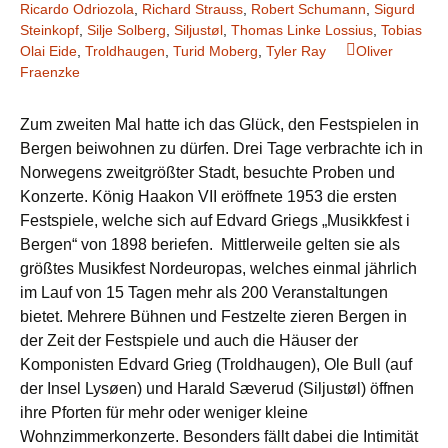
Ricardo Odriozola
,
Richard Strauss
,
Robert Schumann
,
Sigurd
Steinkopf
,
Silje Solberg
,
Siljustøl
,
Thomas Linke Lossius
,
Tobias
Olai Eide
,
Troldhaugen
,
Turid Moberg
,
Tyler Ray
Oliver
Fraenzke
Zum zweiten Mal hatte ich das Glück, den Festspielen in
Bergen beiwohnen zu dürfen. Drei Tage verbrachte ich in
Norwegens zweitgrößter Stadt, besuchte Proben und
Konzerte. König Haakon VII eröffnete 1953 die ersten
Festspiele, welche sich auf Edvard Griegs „Musikkfest i
Bergen“ von 1898 beriefen. Mittlerweile gelten sie als
größtes Musikfest Nordeuropas, welches einmal jährlich
im Lauf von 15 Tagen mehr als 200 Veranstaltungen
bietet. Mehrere Bühnen und Festzelte zieren Bergen in
der Zeit der Festspiele und auch die Häuser der
Komponisten Edvard Grieg (Troldhaugen), Ole Bull (auf
der Insel Lysøen) und Harald Sæverud (Siljustøl) öffnen
ihre Pforten für mehr oder weniger kleine
Wohnzimmerkonzerte. Besonders fällt dabei die Intimität