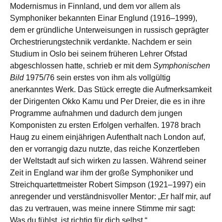
Modernismus in Finnland, und dem vor allem als
Symphoniker bekannten Einar Englund (1916–1999),
dem er gründliche Unterweisungen in russisch geprägter
Orchestrierungstechnik verdankte. Nachdem er sein
Studium in Oslo bei seinem früheren Lehrer Ofstad
abgeschlossen hatte, schrieb er mit dem
Symphonischen
Bild
1975/76 sein erstes von ihm als vollgültig
anerkanntes Werk. Das Stück erregte die Aufmerksamkeit
der Dirigenten Okko Kamu und Per Dreier, die es in ihre
Programme aufnahmen und dadurch dem jungen
Komponisten zu ersten Erfolgen verhalfen. 1978 brach
Haug zu einem einjährigen Aufenthalt nach London auf,
den er vorrangig dazu nutzte, das reiche Konzertleben
der Weltstadt auf sich wirken zu lassen. Während seiner
Zeit in England war ihm der große Symphoniker und
Streichquartettmeister Robert Simpson (1921–1997) ein
anregender und verständnisvoller Mentor: „Er half mir, auf
das zu vertrauen, was meine innere Stimme mir sagt:
Was du fühlst, ist richtig für dich selbst.“