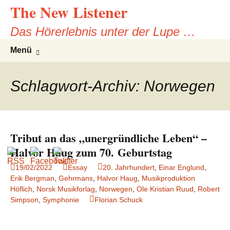
The New Listener
Zum
Inhalt
Das Hörerlebnis unter der Lupe …
springen
Suche
Menü
nach:
Schlagwort-Archiv: Norwegen
Tribut an das „unergründliche Leben“ –
Halvor Haug zum 70. Geburtstag
19/02/2022
Essay
20. Jahrhundert
,
Einar Englund
,
Erik Bergman
,
Gehrmans
,
Halvor Haug
,
Musikproduktion
Höflich
,
Norsk Musikforlag
,
Norwegen
,
Ole Kristian Ruud
,
Robert
Simpson
,
Symphonie
Florian Schuck