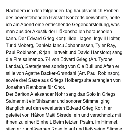
Nachdem ich den folgenden Tag hauptsächlich Proben
des bevorstehenden Hvoslef-Konzerts beiwohnte, hörte
ich am Abend eine erfrischende Gegendarstellung, was
man aus der Akustik der Håkonshallen herausholen
kann. Der Edvard Grieg Kor (Hilde Hagen, Ingvill Holter,
Turid Moberg, Daniela Iancu Johannessen, Tyler Ray,
Paul Robinson, Ørjan Hartveit und David Hansford) sang
die Fire salmer op. 74 von Edvard Grieg (Arr. Tyrone
Landau), Sæterjentes søndag von Ole Bull und Aften er
stille von Agathe Backer-Grøndahl (Arr. Paul Robinson),
sowie drei Sätze aus Griegs Holbergsuite arrangiert von
Jonathan Rathbone für Chor.
Der Bariton Aleksander Nohr sang das Solo in Griegs
Salmer mit einfühlsamer und sonorer Stimme, ging
klanglich auf den erweiterten Edvard Grieg Kor, hier
geleitet von Håkon Matti Skrede, ein und verschmolz mit
ihnen zu einer Einheit. Beim letzten Psalm, Im Himmel,
stieg er zur gläsernen Rosette auf und ließ seine Stimme