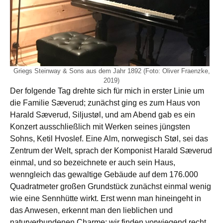
Griegs Steinway & Sons aus dem Jahr 1892 (Foto: Oliver Fraenzke,
2019)
Der folgende Tag drehte sich für mich in erster Linie um
die Familie Sæverud; zunächst ging es zum Haus von
Harald Sæverud, Siljustøl, und am Abend gab es ein
Konzert ausschließlich mit Werken seines jüngsten
Sohns, Ketil Hvoslef. Eine Alm, norwegisch Støl, sei das
Zentrum der Welt, sprach der Komponist Harald Sæverud
einmal, und so bezeichnete er auch sein Haus,
wenngleich das gewaltige Gebäude auf dem 176.000
Quadratmeter großen Grundstück zunächst einmal wenig
wie eine Sennhütte wirkt. Erst wenn man hineingeht in
das Anwesen, erkennt man den lieblichen und
naturverbundenen Charme: wir finden vorwiegend recht