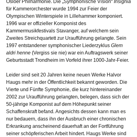
Osloer Philharmonie. Die „Symphonische Vision“
Insignia
für Kammerorchester wurde 1994 zur Feier der
Olympischen Winterspiele in Lillehammer komponiert.
1996 war er offizieller Komponist des
Kammermusikfestivals Stavanger, auf welchem sein
Zweites Streichquartett zur Uraufführung gelangte. Sein
1997 entstandener symphonischer Liederzyklus
Glem
aldri henne
(Vergiss sie nie) war ein Auftragswerk seiner
Geburtsstadt Trondheim im Vorfeld ihrer 1000-Jahr-Feier.
Leider sind seit 20 Jahren keine neuen Werke Halvor
Haugs mehr in der Öffentlichkeit bekannt geworden. Die
Vierte und Fünfte Symphonie, die kurz hintereinander
2002 zur Uraufführung gelangten, belegen, dass sich der
50-jährige Komponist auf dem Höhepunkt seiner
Schaffenskraft befand. Angesichts dessen kann man es
nur bedauern, dass ihn der Ausbruch einer chronischen
Erkrankung anscheinend dauerhaft an der Fortführung
seiner schöpferischen Arbeit hindert. Haugs Werke sind