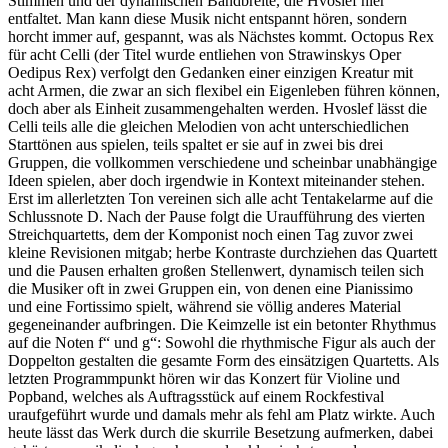
Stimmen und der dynamischen Bandbreite, die Hvoslef hier
entfaltet. Man kann diese Musik nicht entspannt hören, sondern
horcht immer auf, gespannt, was als Nächstes kommt. Octopus Rex
für acht Celli (der Titel wurde entliehen von Strawinskys Oper
Oedipus Rex) verfolgt den Gedanken einer einzigen Kreatur mit
acht Armen, die zwar an sich flexibel ein Eigenleben führen können,
doch aber als Einheit zusammengehalten werden. Hvoslef lässt die
Celli teils alle die gleichen Melodien von acht unterschiedlichen
Starttönen aus spielen, teils spaltet er sie auf in zwei bis drei
Gruppen, die vollkommen verschiedene und scheinbar unabhängige
Ideen spielen, aber doch irgendwie in Kontext miteinander stehen.
Erst im allerletzten Ton vereinen sich alle acht Tentakelarme auf die
Schlussnote D. Nach der Pause folgt die Uraufführung des vierten
Streichquartetts, dem der Komponist noch einen Tag zuvor zwei
kleine Revisionen mitgab; herbe Kontraste durchziehen das Quartett
und die Pausen erhalten großen Stellenwert, dynamisch teilen sich
die Musiker oft in zwei Gruppen ein, von denen eine Pianissimo
und eine Fortissimo spielt, während sie völlig anderes Material
gegeneinander aufbringen. Die Keimzelle ist ein betonter Rhythmus
auf die Noten f“ und g“: Sowohl die rhythmische Figur als auch der
Doppelton gestalten die gesamte Form des einsätzigen Quartetts. Als
letzten Programmpunkt hören wir das Konzert für Violine und
Popband, welches als Auftragsstück auf einem Rockfestival
uraufgeführt wurde und damals mehr als fehl am Platz wirkte. Auch
heute lässt das Werk durch die skurrile Besetzung aufmerken, dabei