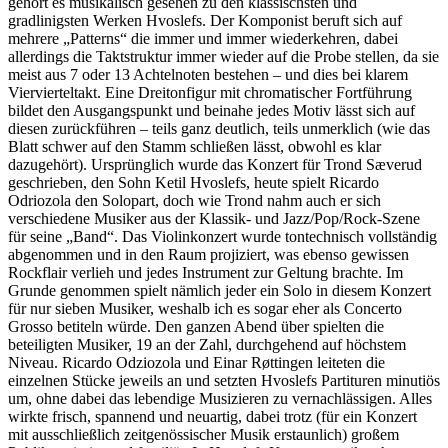
gehört es musikalisch gesehen zu den klassischsten und
gradlinigsten Werken Hvoslefs. Der Komponist beruft sich auf
mehrere „Patterns“ die immer und immer wiederkehren, dabei
allerdings die Taktstruktur immer wieder auf die Probe stellen, da sie
meist aus 7 oder 13 Achtelnoten bestehen – und dies bei klarem
Viervierteltakt. Eine Dreitonfigur mit chromatischer Fortführung
bildet den Ausgangspunkt und beinahe jedes Motiv lässt sich auf
diesen zurückführen – teils ganz deutlich, teils unmerklich (wie das
Blatt schwer auf den Stamm schließen lässt, obwohl es klar
dazugehört). Ursprünglich wurde das Konzert für Trond Sæverud
geschrieben, den Sohn Ketil Hvoslefs, heute spielt Ricardo
Odriozola den Solopart, doch wie Trond nahm auch er sich
verschiedene Musiker aus der Klassik- und Jazz/Pop/Rock-Szene
für seine „Band“. Das Violinkonzert wurde tontechnisch vollständig
abgenommen und in den Raum projiziert, was ebenso gewissen
Rockflair verlieh und jedes Instrument zur Geltung brachte. Im
Grunde genommen spielt nämlich jeder ein Solo in diesem Konzert
für nur sieben Musiker, weshalb ich es sogar eher als Concerto
Grosso betiteln würde. Den ganzen Abend über spielten die
beteiligten Musiker, 19 an der Zahl, durchgehend auf höchstem
Niveau. Ricardo Odziozola und Einar Røttingen leiteten die
einzelnen Stücke jeweils an und setzten Hvoslefs Partituren minutiös
um, ohne dabei das lebendige Musizieren zu vernachlässigen. Alles
wirkte frisch, spannend und neuartig, dabei trotz (für ein Konzert
mit ausschließlich zeitgenössischer Musik erstaunlich) großem