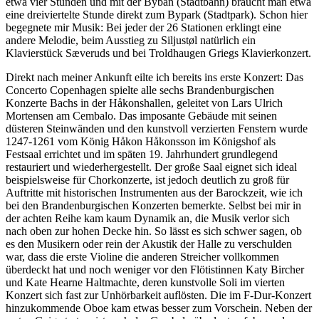
etwa vier Stunden und mit der Byban (Stadtbahn) braucht man etwa
eine dreiviertelte Stunde direkt zum Bypark (Stadtpark). Schon hier
begegnete mir Musik: Bei jeder der 26 Stationen erklingt eine
andere Melodie, beim Ausstieg zu Siljustøl natürlich ein
Klavierstück Sæveruds und bei Troldhaugen Griegs Klavierkonzert.
Direkt nach meiner Ankunft eilte ich bereits ins erste Konzert: Das
Concerto Copenhagen spielte alle sechs Brandenburgischen
Konzerte Bachs in der Håkonshallen, geleitet von Lars Ulrich
Mortensen am Cembalo. Das imposante Gebäude mit seinen
düsteren Steinwänden und den kunstvoll verzierten Fenstern wurde
1247-1261 vom König Håkon Håkonsson im Königshof als
Festsaal errichtet und im späten 19. Jahrhundert grundlegend
restauriert und wiederhergestellt. Der große Saal eignet sich ideal
beispielsweise für Chorkonzerte, ist jedoch deutlich zu groß für
Auftritte mit historischen Instrumenten aus der Barockzeit, wie ich
bei den Brandenburgischen Konzerten bemerkte. Selbst bei mir in
der achten Reihe kam kaum Dynamik an, die Musik verlor sich
nach oben zur hohen Decke hin. So lässt es sich schwer sagen, ob
es den Musikern oder rein der Akustik der Halle zu verschulden
war, dass die erste Violine die anderen Streicher vollkommen
überdeckt hat und noch weniger vor den Flötistinnen Katy Bircher
und Kate Hearne Haltmachte, deren kunstvolle Soli im vierten
Konzert sich fast zur Unhörbarkeit auflösten. Die im F-Dur-Konzert
hinzukommende Oboe kam etwas besser zum Vorschein. Neben der