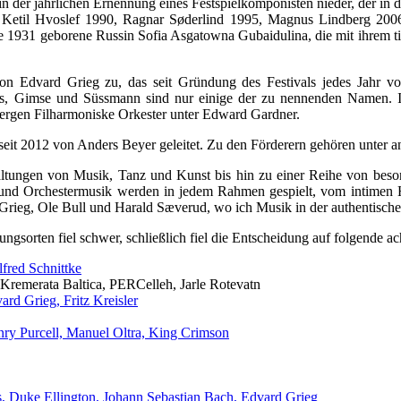
 in der jährlichen Ernennung eines Festspielkomponisten nieder, der in 
 Ketil Hvoslef 1990, Ragnar Søderlind 1995, Magnus Lindberg 200
die 1931 geborene Russin Sofia Asgatowna Gubaidulina, die mit ihrem ti
n Edvard Grieg zu, das seit Gründung des Festivals jedes Jahr von
es, Gimse und Süssmann sind nur einige der zu nennenden Namen. In
rgen Filharmoniske Orkester unter Edward Gardner.
n seit 2012 von Anders Beyer geleitet. Zu den Förderern gehören unter
nstaltungen von Musik, Tanz und Kunst bis hin zu einer Reihe von be
nd Orchestermusik werden in jedem Rahmen gespielt, vom intimen Ha
 Grieg, Ole Bull und Harald Sæverud, wo ich Musik in der authentisch
sorten fiel schwer, schließlich fiel die Entscheidung auf folgende acht
fred Schnittke
remerata Baltica, PERCelleh, Jarle Rotevatn
ard Grieg, Fritz Kreisler
nry Purcell, Manuel Oltra, King Crimson
us, Duke Ellington, Johann Sebastian Bach, Edvard Grieg