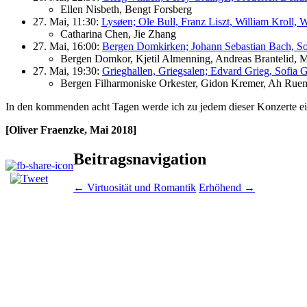
Ellen Nisbeth, Bengt Forsberg
27. Mai, 11:30:
Lysøen; Ole Bull, Franz Liszt, William Kroll
Catharina Chen, Jie Zhang
27. Mai, 16:00:
Bergen Domkirken; Johann Sebastian Bach, So
Bergen Domkor, Kjetil Almenning, Andreas Brantelid, M
27. Mai, 19:30:
Grieghallen, Griegsalen; Edvard Grieg, Sofia
Bergen Filharmoniske Orkester, Gidon Kremer, Ah Ru
In den kommenden acht Tagen werde ich zu jedem dieser Konzerte e
[Oliver Fraenzke, Mai 2018]
Beitragsnavigation
←
Virtuosität und Romantik
Erhöhend
→