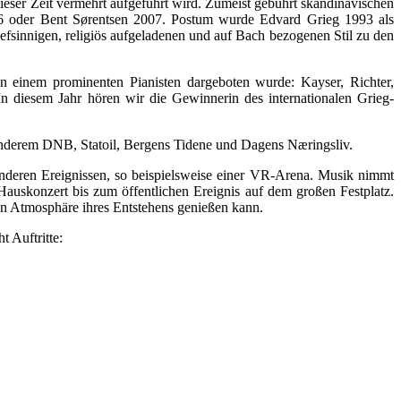
dieser Zeit vermehrt aufgeführt wird. Zumeist gebührt skandinavischen
6 oder Bent Sørentsen 2007. Postum wurde Edvard Grieg 1993 als
efsinnigen, religiös aufgeladenen und auf Bach bezogenen Stil zu den
 einem prominenten Pianisten dargeboten wurde: Kayser, Richter,
 diesem Jahr hören wir die Gewinnerin des internationalen Grieg-
 anderem DNB, Statoil, Bergens Tidene und Dagens Næringsliv.
sonderen Ereignissen, so beispielsweise einer VR-Arena. Musik nimmt
uskonzert bis zum öffentlichen Ereignis auf dem großen Festplatz.
en Atmosphäre ihres Entstehens genießen kann.
 Auftritte: