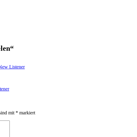
elen
“
 New Listener
tener
sind mit
*
markiert