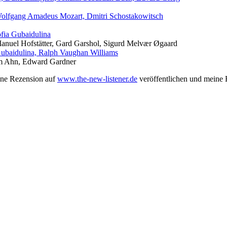
, Wolfgang Amadeus Mozart, Dmitri Schostakowitsch
fia Gubaidulina
anuel Hofstätter, Gard Garshol, Sigurd Melvær Øgaard
 Gubaidulina, Ralph Vaughan Williams
em Ahn, Edward Gardner
ine Rezension auf
www.the-new-listener.de
veröffentlichen und meine E