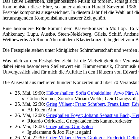
Das aktive Bestreben, zeitgenössische Musik zu fördern, schlägt sich
Komponisten diese Ehre, so unter anderem Harald Sæverud 1986,
Festspielkomponist ausgezeichnet. In diesem Jahr fiel die Wahl auf 
herausragenden Komponistinnen unserer Zeit gehört.
Eine besondere Rolle kommt dem Klavierkonzert a-Moll op. 16 vo
Ashkenazy, Lupu, Austbø, Steen-Nøkleberg, Gilels, Schiff, Andsn
Wettbewerbs Ah Ruem Ahn mit dem Klavierkonzert, begleitet vom Be
Die Festspiele stehen unter königlicher Schirmherrschaft und werde
Was mich zu den Festspielen zieht, ist die Vielseitigkeit der Vera
dabei einen besonderen Stellenwert ein: Kammermusik, Chormusik u
Unvergesslich sind für mich die Auftritte in den Häusern von Edvard
Die Auswahl aus mehreren hundert Konzerten und über 70 Veranstaltung
25. Mai, 19:00:
Håkonshallen; Sofia Gubaidulina, Arvo Pärt, Al
Gidon Kremer, Sonoko Miriam Welde, Geir Draugsvoll, K
25. Mai, 22:30:
Grieg Villaen; Franz Schubert, Franz Liszt, Edv
Ah Ruem Ahn
26. Mai, 12:00:
Grieghallen Foyer; Johann Sebastian Bach, He
Ricardo Odriozola, Griegakademiets kammerorkester
26. Mai, 18:00:
Grieghallen, Griegsalen
Igudesmann & Joo Play it again!
26. Mai, 22:30:
Grieg Villaen; Percy Grainger, Frederick Deli