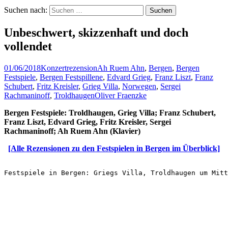
Suchen nach:
Unbeschwert, skizzenhaft und doch
vollendet
01/06/2018
Konzertrezension
Ah Ruem Ahn
,
Bergen
,
Bergen
Festspiele
,
Bergen Festspillene
,
Edvard Grieg
,
Franz Liszt
,
Franz
Schubert
,
Fritz Kreisler
,
Grieg Villa
,
Norwegen
,
Sergei
Rachmaninoff
,
Troldhaugen
Oliver Fraenzke
Bergen Festspiele: Troldhaugen, Grieg Villa; Franz Schubert,
Franz Liszt, Edvard Grieg, Fritz Kreisler, Sergei
Rachmaninoff; Ah Ruem Ahn (Klavier)
[Alle Rezensionen zu den Festspielen in Bergen im Überblick]
Festspiele in Bergen: Griegs Villa, Troldhaugen um Mitt