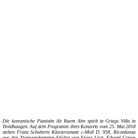
Die koreanische Pianistin Ah Ruem Ahn spielt in Griegs Villa in
Troldhaugen. Auf dem Programm ihres Konzerts vom 25. Mai 2018
stehen Franz Schuberts Klaviersonate c-Moll D. 958, Ricordanza
aus den Transzendentalen Etüden von Franz Liszt, Edvard Griegs