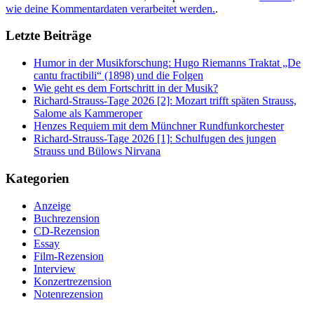
wie deine Kommentardaten verarbeitet werden.
.
Letzte Beiträge
Humor in der Musikforschung: Hugo Riemanns Traktat „De
cantu fractibili“ (1898) und die Folgen
Wie geht es dem Fortschritt in der Musik?
Richard-Strauss-Tage 2026 [2]: Mozart trifft späten Strauss,
Salome als Kammeroper
Henzes Requiem mit dem Münchner Rundfunkorchester
Richard-Strauss-Tage 2026 [1]: Schulfugen des jungen
Strauss und Bülows Nirvana
Kategorien
Anzeige
Buchrezension
CD-Rezension
Essay
Film-Rezension
Interview
Konzertrezension
Notenrezension