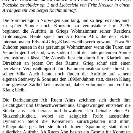
Poetiske tonebilder op. 3 und Liebesleid von Fritz Kreisler in einem
Arrangement von Sergei Rachmaninoff.
Die Sommertage in Norwegen sind lang, und so liegt es nahe, auch
zu später Stunde noch Konzerte zu veranstalten: Um 22:30
beginnen die Auftritte in Griegs Wohnzimmer seiner Residenz
Troldhaugen. Heute spielt hier Ah Ruem Ahn, die den letzten
internationalen Edvard-Grieg-Klavierwettbewerb gewann. Etwa 50
Zuhören passen in das geräumige Wohnzimmer, wenn die Türen zur
Veranda geöffnet sind, was zudem Licht der untergehenden Sonne
hereinströmen lässt. Die Akustik besticht durch ihre Klarheit und
Direktheit an jedem Ort des Raums; Grieg schuf sich einen
perfekten Veranstaltungsort für Kammermusikkonzerte direkt in
seiner Villa. Auch heute noch finden die Auftritte auf seinem
eigenen Steinway & Sons aus den 1890er-Jahren statt, dessen Klang
eine gewisse Zärtlichkeit ausströmt, dabei voluminös und voll im
Klang bleibt.
Die Darbietungen Ah Ruem Ahns zeichnen sich durch ihre
Leichtigkeit und Unbeschwertheit aus. Ungezwungen entstehen die
Stücke aus sich heraus und bewahren sich beinahe eine Art
Skizzenhaftigkeit, wobei sie zeitgleich Reife ausstrahlen.
Dynamisch bleibt die Koreanerin zurückgehalten und intim,
Höhepunkte gestaltet sie durch innere Spannung statt durch
äußerliche Aufruhr. Ah Ruem Ahn besitzt ein Gespür für Kontraste