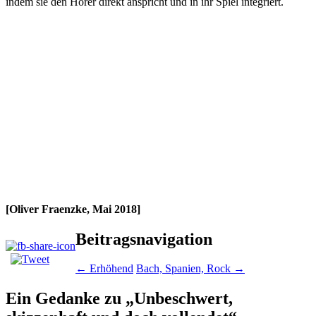
indem sie den Hörer direkt anspricht und in ihr Spiel integriert.
[Oliver Fraenzke, Mai 2018]
Beitragsnavigation
←
Erhöhend
Bach, Spanien, Rock
→
Ein Gedanke zu „
Unbeschwert,