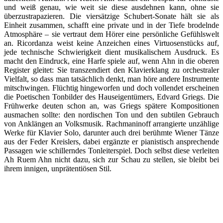
und weiß genau, wie weit sie diese ausdehnen kann, ohne sie
überzustrapazieren. Die viersätzige Schubert-Sonate hält sie als
Einheit zusammen, schafft eine private und in der Tiefe brodelnde
Atmosphäre – sie vertraut dem Hörer eine persönliche Gefühlswelt
an. Ricordanza weist keine Anzeichen eines Virtuosenstücks auf,
jede technische Schwierigkeit dient musikalischem Ausdruck. Es
macht den Eindruck, eine Harfe spiele auf, wenn Ahn in die oberen
Register gleitet: Sie transzendiert den Klavierklang zu orchestraler
Vielfalt, so dass man tatsächlich denkt, man höre andere Instrumente
mitschwingen. Flüchtig hingeworfen und doch vollendet erscheinen
die Poetischen Tonbilder des Hauseigentümers, Edvard Griegs. Die
Frühwerke deuten schon an, was Griegs spätere Kompositionen
ausmachen sollte: den nordischen Ton und den subtilen Gebrauch
von Anklängen an Volksmusik. Rachmaninoff arrangierte unzählige
Werke für Klavier Solo, darunter auch drei berühmte Wiener Tänze
aus der Feder Kreislers, dabei ergänzte er pianistisch ansprechende
Passagen wie schillerndes Tonleiterspiel. Doch selbst diese verleiten
Ah Ruem Ahn nicht dazu, sich zur Schau zu stellen, sie bleibt bei
ihrem innigen, unprätentiösen Stil.