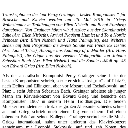
Transkriptionen der laut Percy Grainger „besten Komponisten“ für
Bratsche und Klavier werden am 26. Mai 2018 in Griegs
Wohnzimmer in Troldhaugen von Ellen Nisbeth und Bengt Forsberg
dargeboten. Von Grainger hören wir Auszüge aus der Skandinavisk
Suite (Arr.
Ellen Nisbeth), Arrival Platform Humlet und To a Nordic
Princess (Arr. Ellen Nisbeth und Hans Palmquist), des Weiteren
stehen auf dem Programm die zweite Sonate von Frederick Delius
(Arr. Lionel Tetris), Auszüge aus Anatomy of a Murder (Arr. Hans
Palmquist), die Gigue aus der zweiten Violinpartita von Johann
Sebastian Bach (Arr. Ellen Nisbeth) und die Sonate c-Moll op. 45
von Edvard Grieg (Arr. Ellen Nisbeth).
Als der australische Komponist Percy Grainger seine Liste der
besten Komponisten schrieb, setzte er sich selbst „nur“ auf Platz 9,
nach Delius und Ellington, aber vor Mozart und Tschaikowski; auf
Platz 1 steht Johann Sebastian Bach. Grainger arbeitete als junger
Mann am Klavierkonzert von Edvard Grieg und besuchte den
Komponisten 1907 in seinem Heim Troldhaugen. Die beiden
Musiker freundeten sich trotz des großen Altersunterschiedes schnell
an und Grieg schrieb noch einen Tag vor seinem Tod einen
lobenden Brief an seinen Kollegen. Grainger verbreitete die Musik
Griegs international, nahm unter anderem das Klavierkonzert
gemeinsam mit Leopold Stokowski auf und gab Noten des