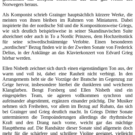
Norwegers heraus.
Als Komponist schrieb Grainger hauptsächlich kürzere Werke, die
meisten von ihnen bleiben im Rahmen von Miniaturen. Dabei
inspirierte ihn der nordische Stil und die Kompositionsweise Griegs,
wie sich deutlich beispielsweise in seiner Skandinavischen Suite
abzeichnet oder auch in To a Nordic Prinzess, dem Hochzeitsstück
für seine schwedischstämmige Verlobte. Einen besonderen
„nordischen“ Bezug finden wir in der Zweiten Sonate von Frederick
Delius, in der Anklänge an das Klavierkonzert von Edvard Grieg
hörbar werden.
Ellen Nisbeth zeichnet sich durch einen eigenständigen Ton aus, der
warm und voll ist, dabei eine Rauheit nicht verbirgt. In den
Arrangements hebt sie die Vorzüge der Bratsche im Gegenzug zur
Geige hervor, insbesondere hierbei die dunkleren und weicheren
Klangfarben. Bengt Forsberg und Ellen Nisbeth sind ein
eingespieltes Team, sie agieren vollkommen synchron und
aufeinander abgestimmt, ergänzen einander prächtig. Die Musiker
nehmen sich Freiheiten, vor allem im Bezug auf Rubato, das sich
bei Grainger und Grieg deutlich macht. In Griegs Dritter Sonate
unterminieren die Tempoänderungen allerdings die rhythmische
Kraft und den Drang nach vorne, weicht gar das mächtige
Hauptthema auf. Die Randsätze dieser Sonate sind allgemein doch
mehr für die schärfere und schrillere Violine geeignet, vielleicht