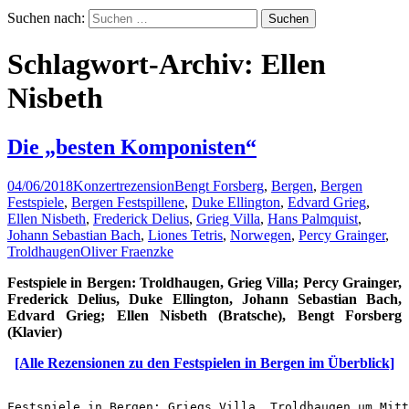
Suchen nach:
Schlagwort-Archiv: Ellen
Nisbeth
Die „besten Komponisten“
04/06/2018
Konzertrezension
Bengt Forsberg
,
Bergen
,
Bergen
Festspiele
,
Bergen Festspillene
,
Duke Ellington
,
Edvard Grieg
,
Ellen Nisbeth
,
Frederick Delius
,
Grieg Villa
,
Hans Palmquist
,
Johann Sebastian Bach
,
Liones Tetris
,
Norwegen
,
Percy Grainger
,
Troldhaugen
Oliver Fraenzke
Festspiele in Bergen: Troldhaugen, Grieg Villa; Percy Grainger,
Frederick Delius, Duke Ellington, Johann Sebastian Bach,
Edvard Grieg; Ellen Nisbeth (Bratsche), Bengt Forsberg
(Klavier)
[Alle Rezensionen zu den Festspielen in Bergen im Überblick]
Festspiele in Bergen: Griegs Villa, Troldhaugen um Mitt