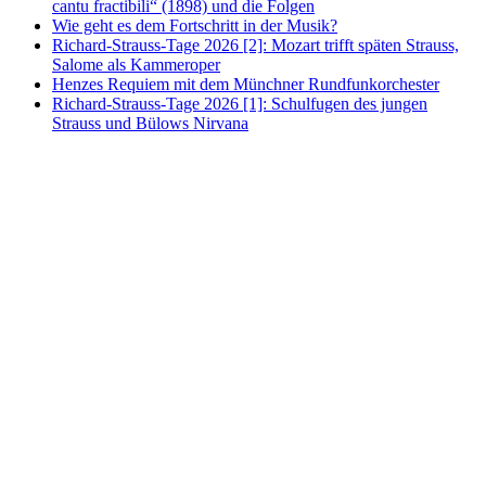
cantu fractibili“ (1898) und die Folgen
Wie geht es dem Fortschritt in der Musik?
Richard-Strauss-Tage 2026 [2]: Mozart trifft späten Strauss,
Salome als Kammeroper
Henzes Requiem mit dem Münchner Rundfunkorchester
Richard-Strauss-Tage 2026 [1]: Schulfugen des jungen
Strauss und Bülows Nirvana