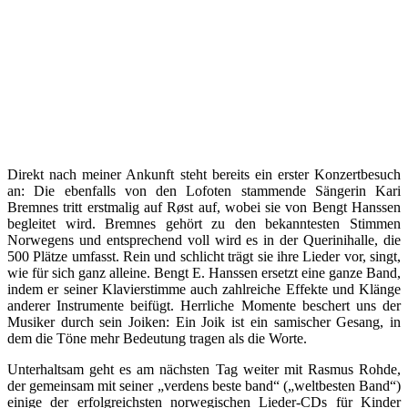
Direkt nach meiner Ankunft steht bereits ein erster Konzertbesuch
an: Die ebenfalls von den Lofoten stammende Sängerin Kari
Bremnes tritt erstmalig auf Røst auf, wobei sie von Bengt Hanssen
begleitet wird. Bremnes gehört zu den bekanntesten Stimmen
Norwegens und entsprechend voll wird es in der Querinihalle, die
500 Plätze umfasst. Rein und schlicht trägt sie ihre Lieder vor, singt,
wie für sich ganz alleine. Bengt E. Hanssen ersetzt eine ganze Band,
indem er seiner Klavierstimme auch zahlreiche Effekte und Klänge
anderer Instrumente beifügt. Herrliche Momente beschert uns der
Musiker durch sein Joiken: Ein Joik ist ein samischer Gesang, in
dem die Töne mehr Bedeutung tragen als die Worte.
Unterhaltsam geht es am nächsten Tag weiter mit Rasmus Rohde,
der gemeinsam mit seiner „verdens beste band“ („weltbesten Band“)
einige der erfolgreichsten norwegischen Lieder-CDs für Kinder