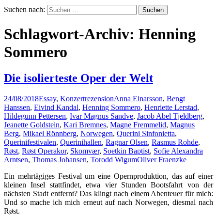
Suchen nach:
Schlagwort-Archiv: Henning
Sommero
Die isolierteste Oper der Welt
24/08/2018
Essay
,
Konzertrezension
Anna Einarsson
,
Bengt
Hanssen
,
Eivind Kandal
,
Henning Sommero
,
Henriette Lerstad
,
Hildegunn Pettersen
,
Ivar Magnus Sandve
,
Jacob Abel Tjeldberg
,
Jeanette Goldstein
,
Kari Bremnes
,
Magne Fremmelid
,
Magnus
Berg
,
Mikael Rönnberg
,
Norwegen
,
Querini Sinfonietta
,
Querinifestivalen
,
Querinihallen
,
Ragnar Olsen
,
Rasmus Rohde
,
Røst
,
Røst Operakor
,
Skomvær
,
Soetkin Baptist
,
Sofie Alexandra
Arntsen
,
Thomas Johansen
,
Torodd Wigum
Oliver Fraenzke
Ein mehrtägiges Festival um eine Opernproduktion, das auf einer
kleinen Insel stattfindet, etwa vier Stunden Bootsfahrt von der
nächsten Stadt entfernt? Das klingt nach einem Abenteuer für mich:
Und so mache ich mich erneut auf nach Norwegen, diesmal nach
Røst.