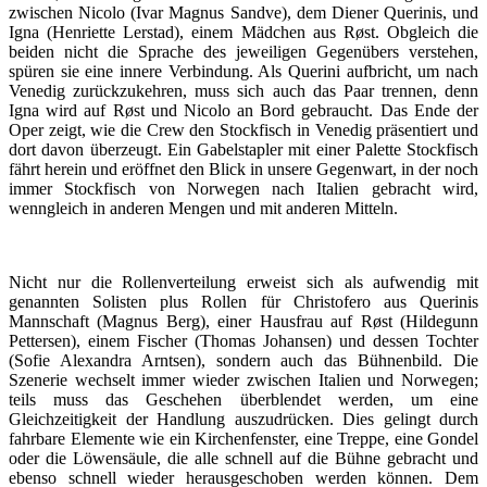
zwischen Nicolo (Ivar Magnus Sandve), dem Diener Querinis, und
Igna (Henriette Lerstad), einem Mädchen aus Røst. Obgleich die
beiden nicht die Sprache des jeweiligen Gegenübers verstehen,
spüren sie eine innere Verbindung. Als Querini aufbricht, um nach
Venedig zurückzukehren, muss sich auch das Paar trennen, denn
Igna wird auf Røst und Nicolo an Bord gebraucht. Das Ende der
Oper zeigt, wie die Crew den Stockfisch in Venedig präsentiert und
dort davon überzeugt. Ein Gabelstapler mit einer Palette Stockfisch
fährt herein und eröffnet den Blick in unsere Gegenwart, in der noch
immer Stockfisch von Norwegen nach Italien gebracht wird,
wenngleich in anderen Mengen und mit anderen Mitteln.
Nicht nur die Rollenverteilung erweist sich als aufwendig mit
genannten Solisten plus Rollen für Christofero aus Querinis
Mannschaft (Magnus Berg), einer Hausfrau auf Røst (Hildegunn
Pettersen), einem Fischer (Thomas Johansen) und dessen Tochter
(Sofie Alexandra Arntsen), sondern auch das Bühnenbild. Die
Szenerie wechselt immer wieder zwischen Italien und Norwegen;
teils muss das Geschehen überblendet werden, um eine
Gleichzeitigkeit der Handlung auszudrücken. Dies gelingt durch
fahrbare Elemente wie ein Kirchenfenster, eine Treppe, eine Gondel
oder die Löwensäule, die alle schnell auf die Bühne gebracht und
ebenso schnell wieder herausgeschoben werden können. Dem