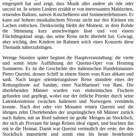
eingespielt hat und zeigt, dass Musik alles andere als öde oder
uncool ist. In seinen Liedern erzählt er von interessanten Mahlzeiten,
reisenden Ballons, naiven Kuscheltieren und Sommererlebnissen. Er
kann auf hohem musikalischem Niveau nicht nur den Kleinen ein
Lachen entlocken. Denkwürdig bleibt der Moment, in dem Rohde
die Stimmung kurz umschwingen lässt und von einem
Flüchtlingskind singt, das seine Reise nicht überlebt hat. Gewagt,
aber wichtig, den Kindern im Rahmen solch eines Konzerts diese
Thematik näherzubringen.
Wenige Stunden später beginnt die Hauptveranstaltung: die vierte
und somit letzte Aufführung der Querini-Oper von Henning
Sommerro. Es ist die Geschichte des italienischen Handelsmannes
Pietro Querini, dessen Schiff in einem Sturm vom Kurs abkam und
sank. Nach langer orientierungsloser Reise strandete eines der
Rettungsboote auf Sandøy, einer Nachbarinsel von Røst. Die
überlebenden Männer wurden von einheimischen Fischern
gefunden und gepflegt, wobei nur der örtliche Priester durch seine
Lateinkenntnisse zwischen Italienern und Norwegern vermitteln
konnte. Nach drei oder vier Monaten reisten Querini und die
übrigen zehn Überlebenden der ursprünglichen 68 Männer zurück
nach Italien; mit an Bord nahmen sie große Mengen an Stockfisch,
der sich als Proviant für lange Reisen ideal eignet, und brachten ihn
mit in die Heimat. Damit war Querini vermutlich der erste, der den
Stockfisch importierte und somit eine bis heute bestehende