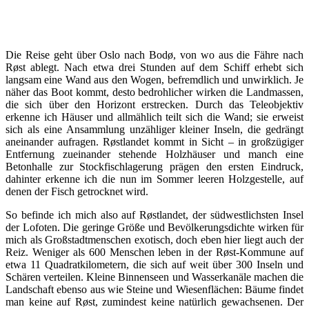
Die Reise geht über Oslo nach Bodø, von wo aus die Fähre nach
Røst ablegt. Nach etwa drei Stunden auf dem Schiff erhebt sich
langsam eine Wand aus den Wogen, befremdlich und unwirklich. Je
näher das Boot kommt, desto bedrohlicher wirken die Landmassen,
die sich über den Horizont erstrecken. Durch das Teleobjektiv
erkenne ich Häuser und allmählich teilt sich die Wand; sie erweist
sich als eine Ansammlung unzähliger kleiner Inseln, die gedrängt
aneinander aufragen. Røstlandet kommt in Sicht – in großzügiger
Entfernung zueinander stehende Holzhäuser und manch eine
Betonhalle zur Stockfischlagerung prägen den ersten Eindruck,
dahinter erkenne ich die nun im Sommer leeren Holzgestelle, auf
denen der Fisch getrocknet wird.
So befinde ich mich also auf Røstlandet, der südwestlichsten Insel
der Lofoten. Die geringe Größe und Bevölkerungsdichte wirken für
mich als Großstadtmenschen exotisch, doch eben hier liegt auch der
Reiz. Weniger als 600 Menschen leben in der Røst-Kommune auf
etwa 11 Quadratkilometern, die sich auf weit über 300 Inseln und
Schären verteilen. Kleine Binnenseen und Wasserkanäle machen die
Landschaft ebenso aus wie Steine und Wiesenflächen: Bäume findet
man keine auf Røst, zumindest keine natürlich gewachsenen. Der