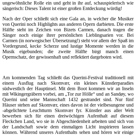
ungewöhnliche Rolle ein und geht in ihr auf, schauspielerisch wie
sängerisch: Dieses Talent ist einer großen Entdeckung würdig!
Nach der Oper schließt sich eine Gala an, in welcher die Musiker
von Querini noch Highlights aus anderen Opern darbieten. Die erste
Hälfte steht im Zeichen von Bizets Carmen, danach tragen die
Sänger noch einige ihrer persönlichen Lieblingsarien vor. Bei
Carmen (in norwegischer Übersetzung!) steht vor allem der Spaß im
Vordergrund, kecke Scherze und lustige Momente werden in die
Musik eigebunden; die zweite Hälfte birgt manch einen
Opernschatz, der gewissenhaft und reflektiert dargeboten wird.
Am kommenden Tag schließt das Querini-Festival traditionell mit
einem Ausflug nach Skomvær, ein kleines Künstlerparadies
südwestlich der Hauptinsel. Mit dem Boot kommen wir an Inseln
mit Wikingergräbern vorbei, am „Tor zur Hölle“ und an Sandøy, wo
Querini und seine Mannschaft 1432 gestrandet sind. Nur fünf
Häuser stehen auf Skomvær, eines davon ist der vielbesungene und
-abgelichtete Leuchtturm Skomvær fyr. Künstler aus aller Welt
bewerben sich für einen dreiwöchigen Aufenthalt auf diesem
Fleckchen Land, wo sie in Abgeschiedenheit arbeiten und sich von
der Landschaft sowie dem einmaligen Licht inspirieren lassen
können. Während unseres Aufenthalts sehen und hören wir einige