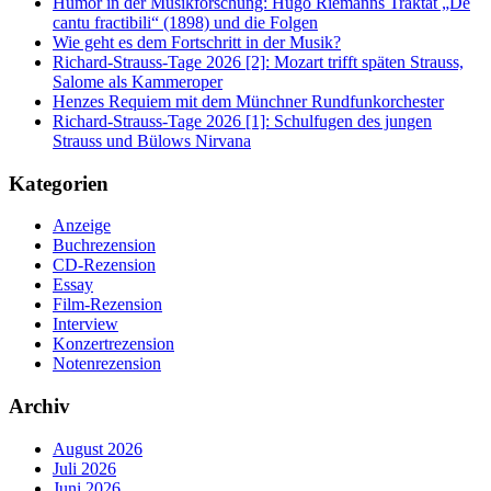
Humor in der Musikforschung: Hugo Riemanns Traktat „De
cantu fractibili“ (1898) und die Folgen
Wie geht es dem Fortschritt in der Musik?
Richard-Strauss-Tage 2026 [2]: Mozart trifft späten Strauss,
Salome als Kammeroper
Henzes Requiem mit dem Münchner Rundfunkorchester
Richard-Strauss-Tage 2026 [1]: Schulfugen des jungen
Strauss und Bülows Nirvana
Kategorien
Anzeige
Buchrezension
CD-Rezension
Essay
Film-Rezension
Interview
Konzertrezension
Notenrezension
Archiv
August 2026
Juli 2026
Juni 2026