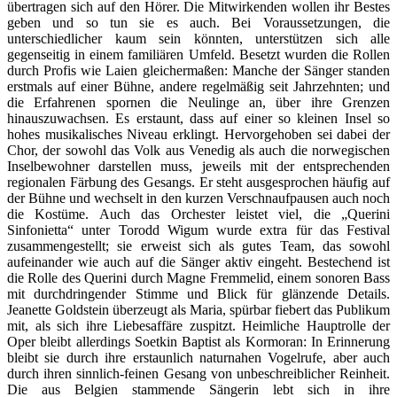
übertragen sich auf den Hörer. Die Mitwirkenden wollen ihr Bestes
geben und so tun sie es auch. Bei Voraussetzungen, die
unterschiedlicher kaum sein könnten, unterstützen sich alle
gegenseitig in einem familiären Umfeld. Besetzt wurden die Rollen
durch Profis wie Laien gleichermaßen: Manche der Sänger standen
erstmals auf einer Bühne, andere regelmäßig seit Jahrzehnten; und
die Erfahrenen spornen die Neulinge an, über ihre Grenzen
hinauszuwachsen. Es erstaunt, dass auf einer so kleinen Insel so
hohes musikalisches Niveau erklingt. Hervorgehoben sei dabei der
Chor, der sowohl das Volk aus Venedig als auch die norwegischen
Inselbewohner darstellen muss, jeweils mit der entsprechenden
regionalen Färbung des Gesangs. Er steht ausgesprochen häufig auf
der Bühne und wechselt in den kurzen Verschnaufpausen auch noch
die Kostüme. Auch das Orchester leistet viel, die „Querini
Sinfonietta“ unter Torodd Wigum wurde extra für das Festival
zusammengestellt; sie erweist sich als gutes Team, das sowohl
aufeinander wie auch auf die Sänger aktiv eingeht. Bestechend ist
die Rolle des Querini durch Magne Fremmelid, einem sonoren Bass
mit durchdringender Stimme und Blick für glänzende Details.
Jeanette Goldstein überzeugt als Maria, spürbar fiebert das Publikum
mit, als sich ihre Liebesaffäre zuspitzt. Heimliche Hauptrolle der
Oper bleibt allerdings Soetkin Baptist als Kormoran: In Erinnerung
bleibt sie durch ihre erstaunlich naturnahen Vogelrufe, aber auch
durch ihren sinnlich-feinen Gesang von unbeschreiblicher Reinheit.
Die aus Belgien stammende Sängerin lebt sich in ihre