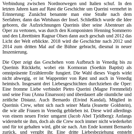
Verbindung zwischen Nordnorwegen und Italien schuf. In den
letzten Jahren kam auf Røst die Geschichte um Querini vermehrt in
Erinnerung: Zunächst benannte man eine Straße nach dem
Seefahrer, dann das Wirtshaus der Insel. Schließlich wurde die Idee
geboren, die Aufzeichnungen Querinis über seine Abenteuer als
Oper zu vertonen, was durch den Komponisten Henning Sommerro
und den Librettisten Ragnar Olsen dann auch geschah und 2012 das
Licht der Welt erblickte. 2018 wird die Geschichte nach 2012 und
2014 zum dritten Mal auf die Bühne gebracht, diesmal in neuer
Inszenierung.
Die Oper zeigt das Geschehen vom Aufbruch in Venedig bis zu
Querinis Rückkehr, wobei ein Kormoran (Soetkin Baptist) als
omnipräsente Erzählerrolle fungiert. Die Wahl dieses Vogels wirkt
nicht abwegig, er ist Wappentier von Røst und auch in Venedig
heimisch. Insgesamt drei Liebesgeschichten durchziehen die Oper:
Eine fromme Liebe verbindet Pietro Querini (Magne Fremmelid)
und seine Frau (Anna Einarsson) und überdauert alle räumliche und
zeitliche Distanz. Auch Bernardo (Eivind Kandal), Mitglied in
Querinis Crew, sehnt sich nach seiner Maria (Jeanette Goldstein),
die wie alle Frauen in Venedig geblieben ist. Diese wird allerdings
von einem neuen Freier umgarnt (Jacob Abel Tjeldberg): Anfangs
widersteht sie ihm, doch als die Crew noch immer nicht wiederkehrt
und für tot gehalten wird, gibt sie nach. Am Ende kommt Bernardo
zurück, und vergibt ihr. Eine dritte Liebesbeziehung entsteht