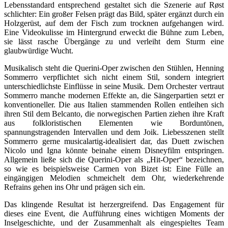
Lebensstandard entsprechend gestaltet sich die Szenerie auf Røst
schlichter: Ein großer Felsen prägt das Bild, später ergänzt durch ein
Holzgerüst, auf dem der Fisch zum trocknen aufgehangen wird.
Eine Videokulisse im Hintergrund erweckt die Bühne zum Leben,
sie lässt rasche Übergänge zu und verleiht dem Sturm eine
glaubwürdige Wucht.
Musikalisch steht die Querini-Oper zwischen den Stühlen, Henning
Sommerro verpflichtet sich nicht einem Stil, sondern integriert
unterschiedlichste Einflüsse in seine Musik. Dem Orchester vertraut
Sommerro manche modernen Effekte an, die Sängerpartien setzt er
konventioneller. Die aus Italien stammenden Rollen entleihen sich
ihren Stil dem Belcanto, die norwegischen Partien ziehen ihre Kraft
aus folkloristischen Elementen wie Borduntönen,
spannungstragenden Intervallen und dem Joik. Liebesszenen stellt
Sommerro gerne musicalartig-idealisiert dar, das Duett zwischen
Nicolo und Igna könnte beinahe einem Disneyfilm entspringen.
Allgemein ließe sich die Querini-Oper als „Hit-Oper“ bezeichnen,
so wie es beispielsweise Carmen von Bizet ist: Eine Fülle an
eingängigen Melodien schmeichelt dem Ohr, wiederkehrende
Refrains gehen ins Ohr und prägen sich ein.
Das klingende Resultat ist herzergreifend. Das Engagement für
dieses eine Event, die Aufführung eines wichtigen Moments der
Inselgeschichte, und der Zusammenhalt als eingespieltes Team