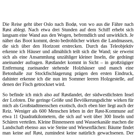
Die Reise geht über Oslo nach Bodø, von wo aus die Fähre nach
Røst ablegt. Nach etwa drei Stunden auf dem Schiff erhebt sich
langsam eine Wand aus den Wogen, befremdlich und unwirklich. Je
näher das Boot kommt, desto bedrohlicher wirken die Landmassen,
die sich über den Horizont erstrecken. Durch das Teleobjektiv
erkenne ich Häuser und allmählich teilt sich die Wand; sie erweist
sich als eine Ansammlung unzähliger kleiner Inseln, die gedrängt
aneinander aufragen. Røstlandet kommt in Sicht – in großzügiger
Entfernung zueinander stehende Holzhäuser und manch eine
Betonhalle zur Stockfischlagerung prägen den ersten Eindruck,
dahinter erkenne ich die nun im Sommer leeren Holzgestelle, auf
denen der Fisch getrocknet wird.
So befinde ich mich also auf Røstlandet, der südwestlichsten Insel
der Lofoten. Die geringe Größe und Bevölkerungsdichte wirken für
mich als Großstadtmenschen exotisch, doch eben hier liegt auch der
Reiz. Weniger als 600 Menschen leben in der Røst-Kommune auf
etwa 11 Quadratkilometern, die sich auf weit über 300 Inseln und
Schären verteilen. Kleine Binnenseen und Wasserkanäle machen die
Landschaft ebenso aus wie Steine und Wiesenflächen: Bäume findet
man keine auf Røst, zumindest keine natürlich gewachsenen. Der