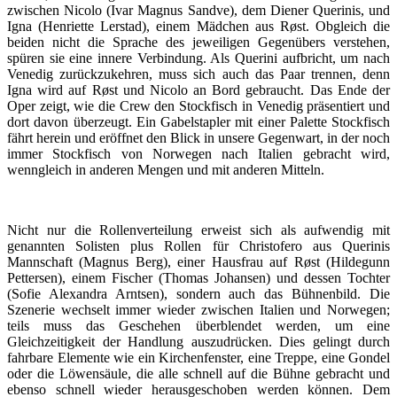
zwischen Nicolo (Ivar Magnus Sandve), dem Diener Querinis, und
Igna (Henriette Lerstad), einem Mädchen aus Røst. Obgleich die
beiden nicht die Sprache des jeweiligen Gegenübers verstehen,
spüren sie eine innere Verbindung. Als Querini aufbricht, um nach
Venedig zurückzukehren, muss sich auch das Paar trennen, denn
Igna wird auf Røst und Nicolo an Bord gebraucht. Das Ende der
Oper zeigt, wie die Crew den Stockfisch in Venedig präsentiert und
dort davon überzeugt. Ein Gabelstapler mit einer Palette Stockfisch
fährt herein und eröffnet den Blick in unsere Gegenwart, in der noch
immer Stockfisch von Norwegen nach Italien gebracht wird,
wenngleich in anderen Mengen und mit anderen Mitteln.
Nicht nur die Rollenverteilung erweist sich als aufwendig mit
genannten Solisten plus Rollen für Christofero aus Querinis
Mannschaft (Magnus Berg), einer Hausfrau auf Røst (Hildegunn
Pettersen), einem Fischer (Thomas Johansen) und dessen Tochter
(Sofie Alexandra Arntsen), sondern auch das Bühnenbild. Die
Szenerie wechselt immer wieder zwischen Italien und Norwegen;
teils muss das Geschehen überblendet werden, um eine
Gleichzeitigkeit der Handlung auszudrücken. Dies gelingt durch
fahrbare Elemente wie ein Kirchenfenster, eine Treppe, eine Gondel
oder die Löwensäule, die alle schnell auf die Bühne gebracht und
ebenso schnell wieder herausgeschoben werden können. Dem