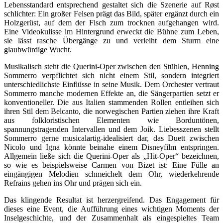
Lebensstandard entsprechend gestaltet sich die Szenerie auf Røst
schlichter: Ein großer Felsen prägt das Bild, später ergänzt durch ein
Holzgerüst, auf dem der Fisch zum trocknen aufgehangen wird.
Eine Videokulisse im Hintergrund erweckt die Bühne zum Leben,
sie lässt rasche Übergänge zu und verleiht dem Sturm eine
glaubwürdige Wucht.
Musikalisch steht die Querini-Oper zwischen den Stühlen, Henning
Sommerro verpflichtet sich nicht einem Stil, sondern integriert
unterschiedlichste Einflüsse in seine Musik. Dem Orchester vertraut
Sommerro manche modernen Effekte an, die Sängerpartien setzt er
konventioneller. Die aus Italien stammenden Rollen entleihen sich
ihren Stil dem Belcanto, die norwegischen Partien ziehen ihre Kraft
aus folkloristischen Elementen wie Borduntönen,
spannungstragenden Intervallen und dem Joik. Liebesszenen stellt
Sommerro gerne musicalartig-idealisiert dar, das Duett zwischen
Nicolo und Igna könnte beinahe einem Disneyfilm entspringen.
Allgemein ließe sich die Querini-Oper als „Hit-Oper“ bezeichnen,
so wie es beispielsweise Carmen von Bizet ist: Eine Fülle an
eingängigen Melodien schmeichelt dem Ohr, wiederkehrende
Refrains gehen ins Ohr und prägen sich ein.
Das klingende Resultat ist herzergreifend. Das Engagement für
dieses eine Event, die Aufführung eines wichtigen Moments der
Inselgeschichte, und der Zusammenhalt als eingespieltes Team