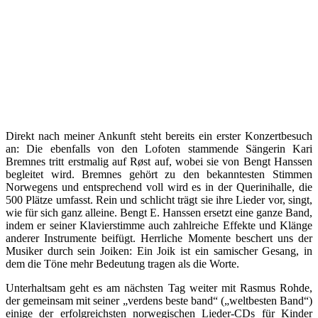
Direkt nach meiner Ankunft steht bereits ein erster Konzertbesuch
an: Die ebenfalls von den Lofoten stammende Sängerin Kari
Bremnes tritt erstmalig auf Røst auf, wobei sie von Bengt Hanssen
begleitet wird. Bremnes gehört zu den bekanntesten Stimmen
Norwegens und entsprechend voll wird es in der Querinihalle, die
500 Plätze umfasst. Rein und schlicht trägt sie ihre Lieder vor, singt,
wie für sich ganz alleine. Bengt E. Hanssen ersetzt eine ganze Band,
indem er seiner Klavierstimme auch zahlreiche Effekte und Klänge
anderer Instrumente beifügt. Herrliche Momente beschert uns der
Musiker durch sein Joiken: Ein Joik ist ein samischer Gesang, in
dem die Töne mehr Bedeutung tragen als die Worte.
Unterhaltsam geht es am nächsten Tag weiter mit Rasmus Rohde,
der gemeinsam mit seiner „verdens beste band“ („weltbesten Band“)
einige der erfolgreichsten norwegischen Lieder-CDs für Kinder