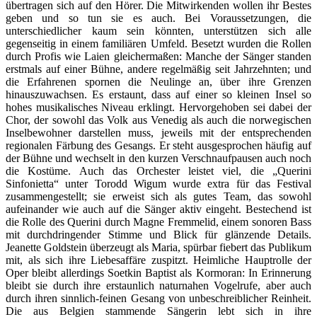
übertragen sich auf den Hörer. Die Mitwirkenden wollen ihr Bestes
geben und so tun sie es auch. Bei Voraussetzungen, die
unterschiedlicher kaum sein könnten, unterstützen sich alle
gegenseitig in einem familiären Umfeld. Besetzt wurden die Rollen
durch Profis wie Laien gleichermaßen: Manche der Sänger standen
erstmals auf einer Bühne, andere regelmäßig seit Jahrzehnten; und
die Erfahrenen spornen die Neulinge an, über ihre Grenzen
hinauszuwachsen. Es erstaunt, dass auf einer so kleinen Insel so
hohes musikalisches Niveau erklingt. Hervorgehoben sei dabei der
Chor, der sowohl das Volk aus Venedig als auch die norwegischen
Inselbewohner darstellen muss, jeweils mit der entsprechenden
regionalen Färbung des Gesangs. Er steht ausgesprochen häufig auf
der Bühne und wechselt in den kurzen Verschnaufpausen auch noch
die Kostüme. Auch das Orchester leistet viel, die „Querini
Sinfonietta“ unter Torodd Wigum wurde extra für das Festival
zusammengestellt; sie erweist sich als gutes Team, das sowohl
aufeinander wie auch auf die Sänger aktiv eingeht. Bestechend ist
die Rolle des Querini durch Magne Fremmelid, einem sonoren Bass
mit durchdringender Stimme und Blick für glänzende Details.
Jeanette Goldstein überzeugt als Maria, spürbar fiebert das Publikum
mit, als sich ihre Liebesaffäre zuspitzt. Heimliche Hauptrolle der
Oper bleibt allerdings Soetkin Baptist als Kormoran: In Erinnerung
bleibt sie durch ihre erstaunlich naturnahen Vogelrufe, aber auch
durch ihren sinnlich-feinen Gesang von unbeschreiblicher Reinheit.
Die aus Belgien stammende Sängerin lebt sich in ihre