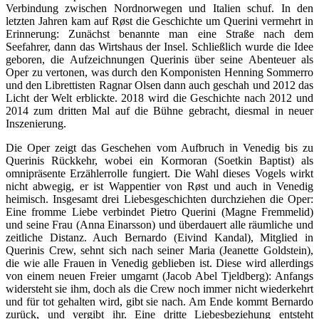
Verbindung zwischen Nordnorwegen und Italien schuf. In den
letzten Jahren kam auf Røst die Geschichte um Querini vermehrt in
Erinnerung: Zunächst benannte man eine Straße nach dem
Seefahrer, dann das Wirtshaus der Insel. Schließlich wurde die Idee
geboren, die Aufzeichnungen Querinis über seine Abenteuer als
Oper zu vertonen, was durch den Komponisten Henning Sommerro
und den Librettisten Ragnar Olsen dann auch geschah und 2012 das
Licht der Welt erblickte. 2018 wird die Geschichte nach 2012 und
2014 zum dritten Mal auf die Bühne gebracht, diesmal in neuer
Inszenierung.
Die Oper zeigt das Geschehen vom Aufbruch in Venedig bis zu
Querinis Rückkehr, wobei ein Kormoran (Soetkin Baptist) als
omnipräsente Erzählerrolle fungiert. Die Wahl dieses Vogels wirkt
nicht abwegig, er ist Wappentier von Røst und auch in Venedig
heimisch. Insgesamt drei Liebesgeschichten durchziehen die Oper:
Eine fromme Liebe verbindet Pietro Querini (Magne Fremmelid)
und seine Frau (Anna Einarsson) und überdauert alle räumliche und
zeitliche Distanz. Auch Bernardo (Eivind Kandal), Mitglied in
Querinis Crew, sehnt sich nach seiner Maria (Jeanette Goldstein),
die wie alle Frauen in Venedig geblieben ist. Diese wird allerdings
von einem neuen Freier umgarnt (Jacob Abel Tjeldberg): Anfangs
widersteht sie ihm, doch als die Crew noch immer nicht wiederkehrt
und für tot gehalten wird, gibt sie nach. Am Ende kommt Bernardo
zurück, und vergibt ihr. Eine dritte Liebesbeziehung entsteht