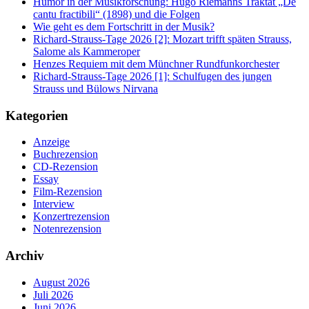
Humor in der Musikforschung: Hugo Riemanns Traktat „De
cantu fractibili“ (1898) und die Folgen
Wie geht es dem Fortschritt in der Musik?
Richard-Strauss-Tage 2026 [2]: Mozart trifft späten Strauss,
Salome als Kammeroper
Henzes Requiem mit dem Münchner Rundfunkorchester
Richard-Strauss-Tage 2026 [1]: Schulfugen des jungen
Strauss und Bülows Nirvana
Kategorien
Anzeige
Buchrezension
CD-Rezension
Essay
Film-Rezension
Interview
Konzertrezension
Notenrezension
Archiv
August 2026
Juli 2026
Juni 2026