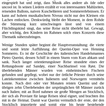
eingespielt hat und zeigt, dass Musik alles andere als öde oder
uncool ist. In seinen Liedern erzählt er von interessanten Mahlzeiten,
reisenden Ballons, naiven Kuscheltieren und Sommererlebnissen. Er
kann auf hohem musikalischem Niveau nicht nur den Kleinen ein
Lachen entlocken. Denkwürdig bleibt der Moment, in dem Rohde
die Stimmung kurz umschwingen lässt und von einem
Flüchtlingskind singt, das seine Reise nicht überlebt hat. Gewagt,
aber wichtig, den Kindern im Rahmen solch eines Konzerts diese
Thematik näherzubringen.
Wenige Stunden später beginnt die Hauptveranstaltung: die vierte
und somit letzte Aufführung der Querini-Oper von Henning
Sommerro. Es ist die Geschichte des italienischen Handelsmannes
Pietro Querini, dessen Schiff in einem Sturm vom Kurs abkam und
sank. Nach langer orientierungsloser Reise strandete eines der
Rettungsboote auf Sandøy, einer Nachbarinsel von Røst. Die
überlebenden Männer wurden von einheimischen Fischern
gefunden und gepflegt, wobei nur der örtliche Priester durch seine
Lateinkenntnisse zwischen Italienern und Norwegern vermitteln
konnte. Nach drei oder vier Monaten reisten Querini und die
übrigen zehn Überlebenden der ursprünglichen 68 Männer zurück
nach Italien; mit an Bord nahmen sie große Mengen an Stockfisch,
der sich als Proviant für lange Reisen ideal eignet, und brachten ihn
mit in die Heimat. Damit war Querini vermutlich der erste, der den
Stockfisch importierte und somit eine bis heute bestehende