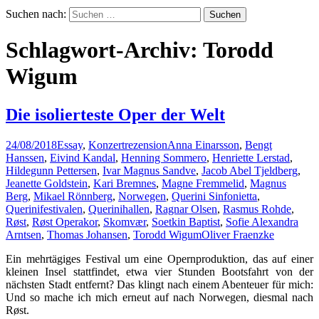
Suchen nach:
Schlagwort-Archiv: Torodd
Wigum
Die isolierteste Oper der Welt
24/08/2018
Essay
,
Konzertrezension
Anna Einarsson
,
Bengt
Hanssen
,
Eivind Kandal
,
Henning Sommero
,
Henriette Lerstad
,
Hildegunn Pettersen
,
Ivar Magnus Sandve
,
Jacob Abel Tjeldberg
,
Jeanette Goldstein
,
Kari Bremnes
,
Magne Fremmelid
,
Magnus
Berg
,
Mikael Rönnberg
,
Norwegen
,
Querini Sinfonietta
,
Querinifestivalen
,
Querinihallen
,
Ragnar Olsen
,
Rasmus Rohde
,
Røst
,
Røst Operakor
,
Skomvær
,
Soetkin Baptist
,
Sofie Alexandra
Arntsen
,
Thomas Johansen
,
Torodd Wigum
Oliver Fraenzke
Ein mehrtägiges Festival um eine Opernproduktion, das auf einer
kleinen Insel stattfindet, etwa vier Stunden Bootsfahrt von der
nächsten Stadt entfernt? Das klingt nach einem Abenteuer für mich:
Und so mache ich mich erneut auf nach Norwegen, diesmal nach
Røst.