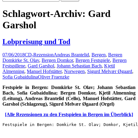
nach:
Schlagwort-Archiv: Gard
Garshol
Lobpreisung und Tod
07/06/2018
CD-Rezension
Andreas Brantelid
,
Bergen
,
Bergen
Domkirke St. Olav
,
Bergen Domkor
,
Bergen Festspiele
,
Bergen
Festspillene
,
Gard Garshol
,
Johann Sebastian Bach
,
Kjetil
Almenning
,
Manuel Hofstätter
,
Norwegen
,
Sigurd Melvær Øgaard
,
Sofia Gubaidulina
Oliver Fraenzke
Festspiele in Bergen: Domkirke St. Olav; Johann Sebastian
Bach, Sofia Gubaidulina; Bergen Domkor, Kjetil Almenning
(Leitung), Andreas Brantelid (Cello), Manuel Hofstätter, Gard
Garshol (Schlagzeug), Sigurd Melvær Øgaard (Orgel)
[Alle Rezensionen zu den Festspielen in Bergen im Überblick]
Festspiele in Bergen: Domkirke St. Olav; Domkor, Kjetil