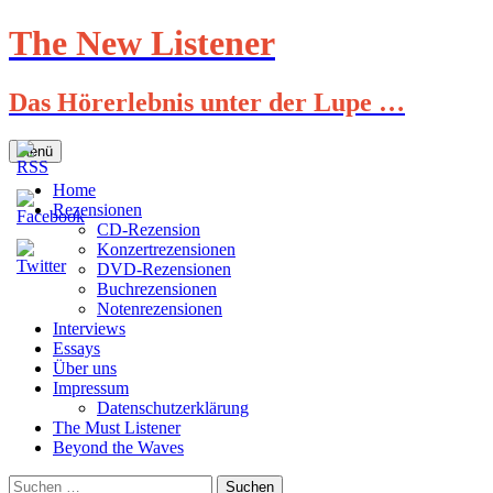
Zum
The New Listener
Inhalt
springen
Das Hörerlebnis unter der Lupe …
Menü
Home
Rezensionen
CD-Rezension
Konzertrezensionen
DVD-Rezensionen
Buchrezensionen
Notenrezensionen
Interviews
Essays
Über uns
Impressum
Datenschutzerklärung
The Must Listener
Beyond the Waves
Suchen