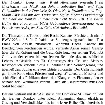
Der Domkor Bergen unter Kjetil Almenning präsentiert ein
Chorkonzert mit Musik von Johann Sebastian Bach und Sofia
Gubaidulina in der Domkirke St. Olav. Nach Präludium und Fuge
f-Moll BWV 534 mit dem Organisten Sigurd Melvær Øgaard singt
der Chor die Kantate Fürchte dich nicht BWV 228. Die zweite
Hälfte des Programms bildet Gubaidulinas Sonnengesang nach
Francis von Assisi, am Solo-Cello sitzt Andreas Brantelid.
Die Thematik des Todes bindet Bachs Kantate „Fürchte dich nicht“
BWV 228 und Sofia Gubaidulinas Sonnengesang nach einem Text
Franz von Assisis zusammen. Während Bachs Kantate für
Beerdigungen geschrieben wurde, verfasste Assisi seinen Gesang
über die Schöpfung und die Geschöpfe kurz vor seinem Tod, lobt
Gott von der ersten bis zur letzten Sekunde des menschlichen
Lebens. Anlässlich des 70. Geburtstags des Cellisten Mstislav
Rostropovich vertonte Sofia Gubaidulina den Sonnengesang und
überließ dem Jubilar eine gewichtige Solopartie. Der Cellist schlüpft
gar in die Rolle eines Priesters und „segnet“ zuerst die Musiker und
schließlich das Publikum durch den Klang eines Flexatons, den er
beinahe wie Weihrauch verteilt. Auch die Basstrommel muss der
Solist bedienen.
Bestens vertraut mit der Akustik in der Domkirke St. Olav, brilliert
der Bergen Domkor unter Kjetil Almenning durch glasklaren
Gesang und Verständlichkeit bis in die letzte Reihe. Charakteristisch