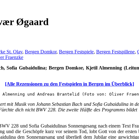
lvær Øgaard
ke St. Olav
,
Bergen Domkor
,
Bergen Festspiele
,
Bergen Festspillene
,
ver Fraenzke
ch, Sofia Gubaidulina; Bergen Domkor, Kjetil Almenning (Leitung
[Alle Rezensionen zu den Festspielen in Bergen im Überblick]
 Almenning und Andreas Brantelid (Foto von: Oliver Fraen
zert mit Musik von Johann Sebastian Bach und Sofia Gubaidulina in 
ürchte dich nicht BWV 228. Die zweite Hälfte des Programms bildet
“ BWV 228 und Sofia Gubaidulinas Sonnengesang nach einem Text Fr
ng und die Geschöpfe kurz vor seinem Tod, lobt Gott von der ersten 
aidulina den Sonnengesang und überließ dem Jubilar eine gewichtige So