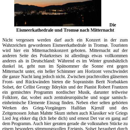
Die
Eismeerkathedrale und Tromsø nach Mitternacht
Nicht vergessen werden darf auch ein Konzert in der zum
Wahrzeichen gewordenen Eismeerkathedrale in Tromsø. Touristen
wird hier ein Mitternachtskonzert geboten. Mitternacht auf der
anderen Seite des Polarkreises ist allerdings etwas vollkommen
anderes als in Deutschland: Während es im Winter grundsätzlich
dunkel ist, geht nun im Spätsommer die Sonne erst gegen
Mitternacht unter, ein heller Schimmer am Horizont verschwindet
die ganze Nacht lang jedoch nicht. Zwischen prachtvollen gläsernen
Front- und Rückwänden bieten die Sopranistin Berit Norbakken
Solset, der Cellist Georgy Ildeykin und der Pianist Robert Frantzen
ein gemischtes Programm nordischer Musik, darunter teilweise
Folklore, dar, wobei auch zentraleuropäische und sogar samisch-
einheimische Elemente Einzug finden. Neben eher selten gehörten
Werken des Grieg-Vorgängers Halfdan Kjerulf und des
Zeitgenossen Johan Mahtte Skum stehen auch Klassiker wir Griegs
Lied Jeg elsker dig (Ich liebe dich) und erneut Det var en gang auf
dem Programm. Auch hier geraten gerade die volksnahen Stücke zu
einem besonders stimmungsvollen Ereignis, Solset bezaubert durch