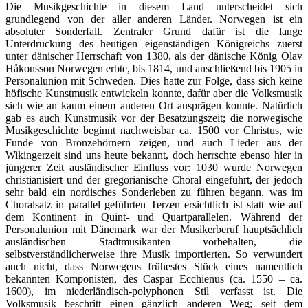
Die Musikgeschichte in diesem Land unterscheidet sich
grundlegend von der aller anderen Länder. Norwegen ist ein
absoluter Sonderfall. Zentraler Grund dafür ist die lange
Unterdrückung des heutigen eigenständigen Königreichs zuerst
unter dänischer Herrschaft von 1380, als der dänische König Olav
Håkonsson Norwegen erbte, bis 1814, und anschließend bis 1905 in
Personalunion mit Schweden. Dies hatte zur Folge, dass sich keine
höfische Kunstmusik entwickeln konnte, dafür aber die Volksmusik
sich wie an kaum einem anderen Ort ausprägen konnte. Natürlich
gab es auch Kunstmusik vor der Besatzungszeit; die norwegische
Musikgeschichte beginnt nachweisbar ca. 1500 vor Christus, wie
Funde von Bronzehörnern zeigen, und auch Lieder aus der
Wikingerzeit sind uns heute bekannt, doch herrschte ebenso hier in
jüngerer Zeit ausländischer Einfluss vor: 1030 wurde Norwegen
christianisiert und der gregorianische Choral eingeführt, der jedoch
sehr bald ein nordisches Sonderleben zu führen begann, was im
Choralsatz in parallel geführten Terzen ersichtlich ist statt wie auf
dem Kontinent in Quint- und Quartparallelen. Während der
Personalunion mit Dänemark war der Musikerberuf hauptsächlich
ausländischen Stadtmusikanten vorbehalten, die
selbstverständlicherweise ihre Musik importierten. So verwundert
auch nicht, dass Norwegens frühestes Stück eines namentlich
bekannten Komponisten, des Caspar Ecchienus (ca. 1550 – ca.
1600), im niederländisch-polyphonen Stil verfasst ist. Die
Volksmusik beschritt einen gänzlich anderen Weg; seit dem