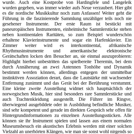
wurde. Auch eine Kostprobe von Hardingfele und Langeleik
wurden gegeben, was immer wieder aufs Neue verzaubert. Hier gibt
es die nordische Musikkultur noch zum Anfassen! Weiter geht die
Führung in die faszinierende Sammlung unzähliger teils noch nie
gesehener Instrumente. Der erste Raum ist bestückt mit
paneuropäischen Instrumenten, einheimische Sammlerstücke stehen
neben kontinentalen Raritäten, so zum Beispiel wunderschön
erhaltene Klavierinstrumente und sogar ein Harfenklavier. Ein
Zimmer weiter wird es interkontinental, afrikanische
Rhythmusinstrumente und amerikanische elektronische
Gerätschaften locken den Besucher an, sie einmal auszuprobieren:
Highlight hierbei unbestritten das spielbereite Theremin, bei dem
durch Annäherung an zwei Antennen Tonhöhe und Dynamik
bestimmt werden können, allerdings entgegen der unmittelbar
instinktiven Assoziation derart, dass die Lautstärke mit wachsender
Entfernung zunimmt und das Gerät bei der Berührung verstummt.
Eine kleine zweite Ausstellung widmet sich hauptsächlich der
norwegischen Musik, hier sind besonders rare Sammlerstücke und
auch Trachtenkleidung ausgestellt. Die Führer im Ringve,
überwiegend ausgebildete oder in Ausbildung befindliche Musiker,
sind sehr kompetent und gerade im direkten Gespräch sehr offen für
Hintergrundinformationen zu einzelnen Ausstellungsstücken. Alle
können sie ihr Instrument spielen und lassen aus einem normalen
Museumsbesuch ein akustisches Erlebnis werden mit einer solchen
Vielzahl an unerhörten Klängen, wie man sie sonst wohl nirgends so