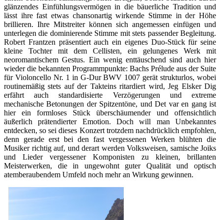
glänzendes Einfühlungsvermögen in die bäuerliche Tradition und
lässt ihre fast etwas chansonartig wirkende Stimme in der Höhe
brillieren. Ihre Mitstreiter können sich angemessen einfügen und
unterlegen die dominierende Stimme mit stets passender Begleitung.
Robert Frantzen präsentiert auch ein eigenes Duo-Stück für seine
kleine Tochter mit dem Cellisten, ein gelungenes Werk mit
neoromantischem Gestus. Ein wenig enttäuschend sind auch hier
wieder die bekannten Programmpunkte: Bachs Prélude aus der Suite
für Violoncello Nr. 1 in G-Dur BWV 1007 gerät strukturlos, wobei
routinemäßig stets auf der Takteins ritardiert wird, Jeg Elsker Dig
erfährt auch standardisierte Verzögerungen und extreme
mechanische Betonungen der Spitzentöne, und Det var en gang ist
hier ein formloses Stück überschäumender und offensichtlich
äußerlich prätendierter Emotion. Doch will man Unbekanntes
entdecken, so sei dieses Konzert trotzdem nachdrücklich empfohlen,
denn gerade erst bei den fast vergessenen Werken blühten die
Musiker richtig auf, und derart werden Volksweisen, samische Joiks
und Lieder vergessener Komponisten zu kleinen, brillanten
Meisterwerken, die in ungewohnt guter Qualität und optisch
atemberaubendem Umfeld noch mehr an Wirkung gewinnen.