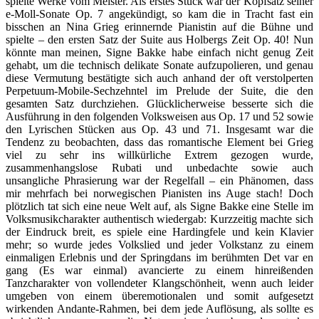
spielte Werke vom Meister. Als erstes Stück war der Kopfsatz seiner
e-Moll-Sonate Op. 7 angekündigt, so kam die in Tracht fast ein
bisschen an Nina Grieg erinnernde Pianistin auf die Bühne und
spielte – den ersten Satz der Suite aus Holbergs Zeit Op. 40! Nun
könnte man meinen, Signe Bakke habe einfach nicht genug Zeit
gehabt, um die technisch delikate Sonate aufzupolieren, und genau
diese Vermutung bestätigte sich auch anhand der oft verstolperten
Perpetuum-Mobile-Sechzehntel im Prelude der Suite, die den
gesamten Satz durchziehen. Glücklicherweise besserte sich die
Ausführung in den folgenden Volksweisen aus Op. 17 und 52 sowie
den Lyrischen Stücken aus Op. 43 und 71. Insgesamt war die
Tendenz zu beobachten, dass das romantische Element bei Grieg
viel zu sehr ins willkürliche Extrem gezogen wurde,
zusammenhangslose Rubati und unbedachte sowie auch
unsangliche Phrasierung war der Regelfall – ein Phänomen, dass
mir mehrfach bei norwegischen Pianisten ins Auge stach! Doch
plötzlich tat sich eine neue Welt auf, als Signe Bakke eine Stelle im
Volksmusikcharakter authentisch wiedergab: Kurzzeitig machte sich
der Eindruck breit, es spiele eine Hardingfele und kein Klavier
mehr; so wurde jedes Volkslied und jeder Volkstanz zu einem
einmaligen Erlebnis und der Springdans im berühmten Det var en
gang (Es war einmal) avancierte zu einem hinreißenden
Tanzcharakter von vollendeter Klangschönheit, wenn auch leider
umgeben von einem überemotionalen und somit aufgesetzt
wirkenden Andante-Rahmen, bei dem jede Auflösung, als sollte es