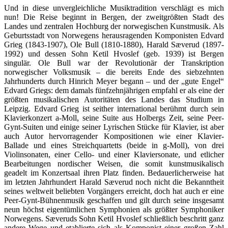
Und in diese unvergleichliche Musiktradition verschlägt es mich
nun! Die Reise beginnt in Bergen, der zweitgrößten Stadt des
Landes und zentralen Hochburg der norwegischen Kunstmusik. Als
Geburtsstadt von Norwegens herausragenden Komponisten Edvard
Grieg (1843-1907), Ole Bull (1810-1880), Harald Sæverud (1897-
1992) und dessen Sohn Ketil Hvoslef (geb. 1939) ist Bergen
singulär. Ole Bull war der Revolutionär der Transkription
norwegischer Volksmusik – die bereits Ende des siebzehnten
Jahrhunderts durch Hinrich Meyer begann – und der „gute Engel“
Edvard Griegs: dem damals fünfzehnjährigen empfahl er als eine der
größten musikalischen Autoritäten des Landes das Studium in
Leipzig. Edvard Grieg ist seither international berühmt durch sein
Klavierkonzert a-Moll, seine Suite aus Holbergs Zeit, seine Peer-
Gynt-Suiten und einige seiner Lyrischen Stücke für Klavier, ist aber
auch Autor hervorragender Kompositionen wie einer Klavier-
Ballade und eines Streichquartetts (beide in g-Moll), von drei
Violinsonaten, einer Cello- und einer Klaviersonate, und etlicher
Bearbeitungen nordischer Weisen, die somit kunstmusikalisch
geadelt im Konzertsaal ihren Platz finden. Bedauerlicherweise hat
im letzten Jahrhundert Harald Sæverud noch nicht die Bekanntheit
seines weltweit beliebten Vorgängers erreicht, doch hat auch er eine
Peer-Gynt-Bühnenmusik geschaffen und gilt durch seine insgesamt
neun höchst eigentümlichen Symphonien als größter Symphoniker
Norwegens. Sæveruds Sohn Ketil Hvoslef schließlich beschritt ganz
andere Wege und etablierte sich als Komponist einer großen Zahl