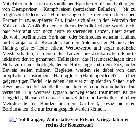
Mittelalter finden sich aus sämtlichen Epochen Stoff und Gattungen,
von Kæmpeviser – Kampfweisen (heroischen Balladen) – bis zu
religiösen Liedern, von Hirtengesängen bis zu ersten dichterischen
Formen in etwas späterer Zeit, findet sich alles in den Wurzeln der
Volksmusik. Ausländischer kontinentaler Volksliedtanz wurde recht
bald verdrängt von noch heute existierenden Tänzen, unter denen
die wohl berühmtesten Springar oder Springdans genannt, Halling
und Gangar sind. Besonders für den Solotanz der Männer, den
Halling, gibt es heute etliche Wettbewerbe und sogar nordische
Meisterschaften, in denen die Tänzer ihre akrobatischen Künste
inklusive den so genannten Hallingkast, das Herunterschlagen eines
Huts von einer hochgehaltenen Holzstange mit dem Fuß, unter
Beweis stellen müssen. Begleitet werden sie dabei von dem
urtypischen Instrument Hardingfele (Hardangerfiedel) – einer
geigenartigen Fiedel, die neben den vier zu spielenden Saiten auch
Resonanzsaiten besitzt, die ihr einen kernigen und bordunhaften Ton
verleihen. Ein weiteres typisch norwegisches Instrument ist die
Langeleik, übersetzt in etwa Langes Spiel, eine Brettzither mit einer
Melodieseite mit Bünden auf dem Griffbrett, sowie mehreren
Bordunsaiten, die nur leer angespielt werden können.
Troldhaugen, Wohnstätte von Edvard Grieg, dahinter
rechts der Konzertsaal