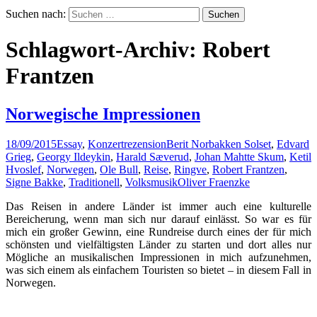
Suchen nach:
Schlagwort-Archiv: Robert
Frantzen
Norwegische Impressionen
18/09/2015
Essay
,
Konzertrezension
Berit Norbakken Solset
,
Edvard
Grieg
,
Georgy Ildeykin
,
Harald Sæverud
,
Johan Mahtte Skum
,
Ketil
Hvoslef
,
Norwegen
,
Ole Bull
,
Reise
,
Ringve
,
Robert Frantzen
,
Signe Bakke
,
Traditionell
,
Volksmusik
Oliver Fraenzke
Das Reisen in andere Länder ist immer auch eine kulturelle
Bereicherung, wenn man sich nur darauf einlässt. So war es für
mich ein großer Gewinn, eine Rundreise durch eines der für mich
schönsten und vielfältigsten Länder zu starten und dort alles nur
Mögliche an musikalischen Impressionen in mich aufzunehmen,
was sich einem als einfachem Touristen so bietet – in diesem Fall in
Norwegen.