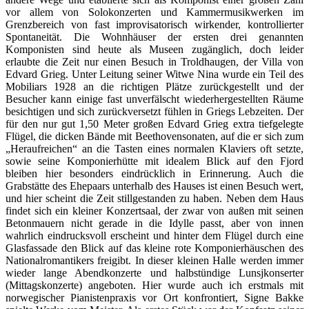
vor allem von Solokonzerten und Kammermusikwerken im
Grenzbereich von fast improvisatorisch wirkender, kontrollierter
Spontaneität. Die Wohnhäuser der ersten drei genannten
Komponisten sind heute als Museen zugänglich, doch leider
erlaubte die Zeit nur einen Besuch in Troldhaugen, der Villa von
Edvard Grieg. Unter Leitung seiner Witwe Nina wurde ein Teil des
Mobiliars 1928 an die richtigen Plätze zurückgestellt und der
Besucher kann einige fast unverfälscht wiederhergestellten Räume
besichtigen und sich zurückversetzt fühlen in Griegs Lebzeiten. Der
für den nur gut 1,50 Meter großen Edvard Grieg extra tiefgelegte
Flügel, die dicken Bände mit Beethovensonaten, auf die er sich zum
„Heraufreichen“ an die Tasten eines normalen Klaviers oft setzte,
sowie seine Komponierhütte mit idealem Blick auf den Fjord
bleiben hier besonders eindrücklich in Erinnerung. Auch die
Grabstätte des Ehepaars unterhalb des Hauses ist einen Besuch wert,
und hier scheint die Zeit stillgestanden zu haben. Neben dem Haus
findet sich ein kleiner Konzertsaal, der zwar von außen mit seinen
Betonmauern nicht gerade in die Idylle passt, aber von innen
wahrlich eindrucksvoll erscheint und hinter dem Flügel durch eine
Glasfassade den Blick auf das kleine rote Komponierhäuschen des
Nationalromantikers freigibt. In dieser kleinen Halle werden immer
wieder lange Abendkonzerte und halbstündige Lunsjkonserter
(Mittagskonzerte) angeboten. Hier wurde auch ich erstmals mit
norwegischer Pianistenpraxis vor Ort konfrontiert, Signe Bakke