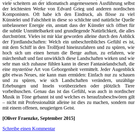
viele scheitern an der idiomatisch angemessenen Ausführung selbst
der leichtesten Werke von Edvard Grieg und anderen nordischen
Komponisten. Oft habe ich den Eindruck, als flösse zu viel
Künstelei und Falschheit in diese so schlichte und natürliche Quelle
unbelassener Energie ein, anstatt dass der Künstler sich öffnet für
die subtile Unmittelbarkeit und grundlegende Natürlichkeit, die alles
durchströmt. Vieles ist mir klar geworden alleine durch den Anblick
der Fjordlandschaften: Welch ein unbeschreibliches Gefühl es ist,
mit dem Schiff in den Trollfjord hineinzufahren und zu spüren, wie
hoch sich um einen herum die Berge auftun, zu erfahren, wie
märchenhaft und fast unwirklich diese Landschaften wirken und wie
sehr man sich zuhause fühlen kann in dieser Fantasielandschaft, die
eine mysteriöse Art von Geborgenheit vermittelt. Jeder Augenblick
gibt etwas Neues, nie kann man ermüden: Einfach nur zu schauen
und zu spüren, wie sich Landschaften verändern, unzählige
Erhebungen und Inseln vorüberziehen oder plötzlich Tiere
vorbeihuschen. Genau das ist das Gefühl, was auch in nordischer
Musik in Töne gebannt ist und welches es heraufzubeschwören gilt
– nicht mit Professionalität alleine ist dies zu machen, sondern nur
mit einem offenen, neugierigen Geist.
[Oliver Fraenzke, September 2015]
Schreibe einen Kommentar