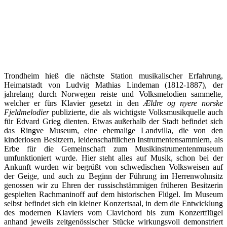
Trondheim hieß die nächste Station musikalischer Erfahrung,
Heimatstadt von Ludvig Mathias Lindeman (1812-1887), der
jahrelang durch Norwegen reiste und Volksmelodien sammelte,
welcher er fürs Klavier gesetzt in den
Ældre og nyere norske
Fjeldmelodier
publizierte, die als wichtigste Volksmusikquelle auch
für Edvard Grieg dienten. Etwas außerhalb der Stadt befindet sich
das Ringve Museum, eine ehemalige Landvilla, die von den
kinderlosen Besitzern, leidenschaftlichen Instrumentensammlern, als
Erbe für die Gemeinschaft zum Musikinstrumentenmuseum
umfunktioniert wurde. Hier steht alles auf Musik, schon bei der
Ankunft wurden wir begrüßt von schwedischen Volksweisen auf
der Geige, und auch zu Beginn der Führung im Herrenwohnsitz
genossen wir zu Ehren der russischstämmigen früheren Besitzerin
gespielten Rachmaninoff auf dem historischen Flügel. Im Museum
selbst befindet sich ein kleiner Konzertsaal, in dem die Entwicklung
des modernen Klaviers vom Clavichord bis zum Konzertflügel
anhand jeweils zeitgenössischer Stücke wirkungsvoll demonstriert