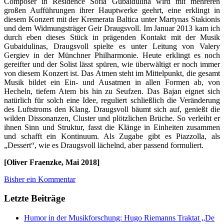
Composer in Residence Sofia Gubaidulina wird mit mehreren
großen Aufführungen ihrer Hauptwerke geehrt, eine erklingt in
diesem Konzert mit der Kremerata Baltica unter Martynas Stakionis
und dem Widmungsträger Geir Draugsvoll. Im Januar 2013 kam ich
durch eben dieses Stück in prägenden Kontakt mit der Musik
Gubaidulinas, Draugsvoll spielte es unter Leitung von Valery
Gergiev in der Münchner Philharmonie. Heute erklingt es noch
gereifter und der Solist lässt spüren, wie überwältigt er noch immer
von diesem Konzert ist. Das Atmen steht im Mittelpunkt, die gesamt
Musik bildet ein Ein- und Ausatmen in allen Formen ab, von
Hecheln, tiefem Atem bis hin zu Seufzen. Das Bajan eignet sich
natürlich für solch eine Idee, reguliert schließlich die Veränderung
des Luftstroms den Klang. Draugsvoll bäumt sich auf, genießt die
wilden Dissonanzen, Cluster und plötzlichen Brüche. So verleiht er
ihnen Sinn und Struktur, fasst die Klänge in Einheiten zusammen
und schafft ein Kontinuum. Als Zugabe gibt es Piazzolla, als
„Dessert“, wie es Draugsvoll lächelnd, aber passend formuliert.
[Oliver Fraenzke, Mai 2018]
Bisher ein Kommentar
Letzte Beiträge
Humor in der Musikforschung: Hugo Riemanns Traktat „De