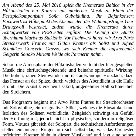
Am Abend des 25. Mai 2018 spielt die Kremerata Baltica in der
H
åkonshallen ein Konzert mit moderner Musik zu Ehren der
Festspielkomponistin Sofia Gubaidulina. Ihr Bajankonzert
Fachwerk ist Höhepunkt des Abends, den der Widmungsträger Geir
Draugsvoll bestreitet, zudem wurde die Kremerata durch
Schlagwerker von PERCelleh ergänzt. Die Leitung des Stücks
übernimmt Martynas Stakionis. Vor Fachwerk hören wir Arvo Pärts
Streicherwerk Fratres mit Gidon Kremer als Solist und Alfred
Schnittkes Concerto Grosso, wo sich Kremer die aufstrebende
Geigerin Sonoko Miriam Welde als Partnerin nahm.
Schon die Atmosphäre der Håkonshallen verleiht der hier gespielten
Musik eine ehrfurchtsgebietende und beinahe spirituelle Wirkung:
Die hohen, rauen Steinwände und das aufwändige Holzdach, dazu
das Fenster an der Spitze, durch welches das Abendlicht in die Halle
strömt. Die Akustik erscheint sakral, angenehmer Hall schmeichelt
den Streichern.
Das Programm beginnt mit Arvo Pärts Fratres für Streichorchester
mit Solovioline, ein resignatives Stück, welches die Einsamkeit und
Isolation des Solisten verbildlicht. Zeitgleich schwingt ein Gefühl
der Hoffnung mit, jedoch nicht in physischer, sondern in religiöser
Form. Virtuos gibt sich der Solopart, die technischen Anforderungen
stellen ein inneres Ringen um sich selbst dar, was das Orchester
reflektiert. Kremer blüht in dieser Musik auf und legt eine seiner