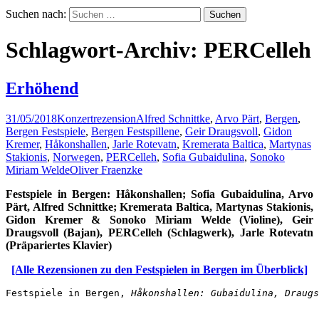
Suchen nach:
Schlagwort-Archiv: PERCelleh
Erhöhend
31/05/2018
Konzertrezension
Alfred Schnittke
,
Arvo Pärt
,
Bergen
,
Bergen Festspiele
,
Bergen Festspillene
,
Geir Draugsvoll
,
Gidon
Kremer
,
Håkonshallen
,
Jarle Rotevatn
,
Kremerata Baltica
,
Martynas
Stakionis
,
Norwegen
,
PERCelleh
,
Sofia Gubaidulina
,
Sonoko
Miriam Welde
Oliver Fraenzke
Festspiele in Bergen: H
åkonshallen; Sofia Gubaidulina, Arvo
Pärt, Alfred Schnittke; Kremerata Baltica, Martynas Stakionis,
Gidon Kremer & Sonoko Miriam Welde (Violine), Geir
Draugsvoll (Bajan), PERCelleh (Schlagwerk), Jarle Rotevatn
(Präpariertes Klavier)
[Alle Rezensionen zu den Festspielen in Bergen im Überblick]
Festspiele in Bergen, 
H
åkonshallen: Gubaidulina, Draugs