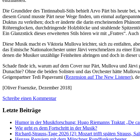
einzulassen.
Die Grundidee des Tintinnabuli-Stils behielt Arvo Pärt bis heute bei,
diesem Grund musste Pärt neue Wege finden, um einmal aufgespannte K
Duktus zu verleihen; doch er änderte die darin erscheinenden Phänome
Röhrenglocken, durchdringende Holzblöcke und strahlende Spitzentö
Ein Glanzstück dieses erweiterten Stils hören wir mit „Fratres“. Auc
Diese Musik macht es Viktoria Mullova leichter, sich zu entfalten, a
das Estnische Nationalorchester unter Järvi verschmelzen zu einer Ein
denen die Musiker unzählige Feinheiten abringen und doch in dieser 
Schade finde ich, warum auf dem Cover nur Pärt, Mullova und Järvi
Dunachie? Ohne die beiden Solisten und das Orchester hätte Mullova 
Geigenpartner Tedi Papavrami (
Rezension auf The New Listener
), d
[Oliver Fraenzke, Dezember 2018]
Schreibe einen Kommentar
Letzte Beiträge
Humor in der Musikforschung: Hugo Riemanns Traktat „De cant
Wie geht es dem Fortschritt in der Musik?
Richard-Strauss-Tage 2026 [2]: Mozart trifft späten Strauss, 
Henzes Requiem mit dem Münchner Rundfunkorchester