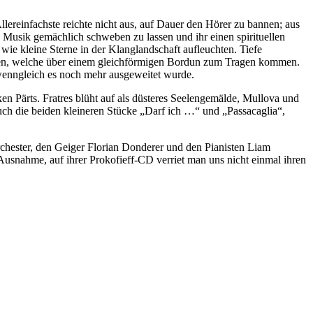
Allereinfachste reichte nicht aus, auf Dauer den Hörer zu bannen; aus
 Musik gemächlich schweben zu lassen und ihr einen spirituellen
wie kleine Sterne in der Klanglandschaft aufleuchten. Tiefe
kten, welche über einem gleichförmigen Bordun zum Tragen kommen.
, wenngleich es noch mehr ausgeweitet wurde.
en Pärts. Fratres blüht auf als düsteres Seelengemälde, Mullova und
 auch die beiden kleineren Stücke „Darf ich …“ und „Passacaglia“,
hester, den Geiger Florian Donderer und den Pianisten Liam
usnahme, auf ihrer Prokofieff-CD verriet man uns nicht einmal ihren