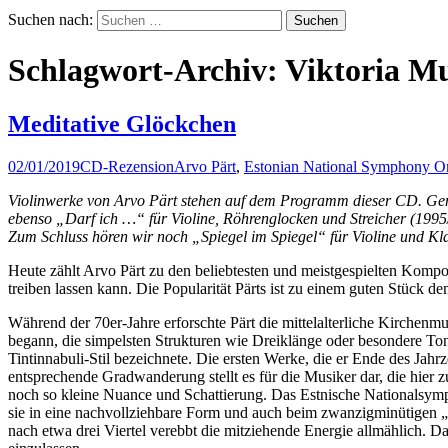
Suchen nach:
Schlagwort-Archiv: Viktoria M
Meditative Glöckchen
02/01/2019
CD-Rezension
Arvo Pärt
,
Estonian National Symphony Or
Violinwerke von Arvo Pärt stehen auf dem Programm dieser CD. Gemei
ebenso „Darf ich …“ für Violine, Röhrenglocken und Streicher (1995
Zum Schluss hören wir noch „Spiegel im Spiegel“ für Violine und Klav
Heute zählt Arvo Pärt zu den beliebtesten und meistgespielten Kompon
treiben lassen kann. Die Popularität Pärts ist zu einem guten Stück d
Während der 70er-Jahre erforschte Pärt die mittelalterliche Kirchenm
begann, die simpelsten Strukturen wie Dreiklänge oder besondere Ton
Tintinnabuli-Stil bezeichnete. Die ersten Werke, die er Ende des Jahrz
entsprechende Gradwanderung stellt es für die Musiker dar, die hier 
noch so kleine Nuance und Schattierung. Das Estnische Nationalsymph
sie in eine nachvollziehbare Form und auch beim zwanzigminütigen „S
nach etwa drei Viertel verebbt die mitziehende Energie allmählich. Da