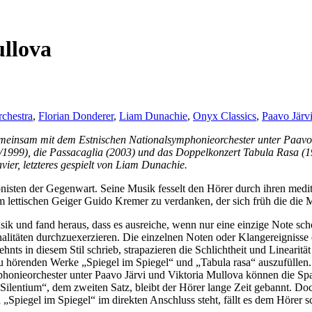
ullova
chestra
,
Florian Donderer
,
Liam Dunachie
,
Onyx Classics
,
Paavo Järv
nsam mit dem Estnischen Nationalsymphonieorchester unter Paavo Järvi
/1999), die Passacaglia (2003) und das Doppelkonzert Tabula Rasa (19
ier, letzteres gespielt von Liam Dunachie.
isten der Gegenwart. Seine Musik fesselt den Hörer durch ihren meditat
em lettischen Geiger Guido Kremer zu verdanken, der sich früh die die M
usik und fand heraus, dass es ausreiche, wenn nur eine einzige Note sc
alitäten durchzuexerzieren. Die einzelnen Noten oder Klangereignisse 
ehnts in diesem Stil schrieb, strapazieren die Schlichtheit und Linearit
zu hörenden Werke „Spiegel im Spiegel“ und „Tabula rasa“ auszufüllen.
onieorchester unter Paavo Järvi und Viktoria Mullova können die Spann
ilentium“, dem zweiten Satz, bleibt der Hörer lange Zeit gebannt. Doc
 „Spiegel im Spiegel“ im direkten Anschluss steht, fällt es dem Hörer s