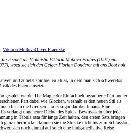
i
,
Viktoria Mullova
Oliver Fraenzke
 spielt die Violinistin Viktoria Mullova Fratres (1991) ein,
77), wozu sie sich den Geiger Florian Donderer mit ans Boot holt.
iven und zutiefst spirituellen Fluss, in dem man sich schwerelos
usik des Esten einsetzte.
hön gespielt werde. Die Magie der Einfachheit bezauberte Pärt und er
erschienen Pärt dabei wie Glocken, weshalb er den neuen Stil als
ät noch bis an die Grenzen – oder sogar darüber hinaus. Eine
 Es verlangt ungeheure Dichte des Spiels, Bewusstsein über jede
ung in Tabula rasa für lange Zeit halten, den ersten Satz bringen
h ganz überbrücken können sie die Strecke nicht bis zum Schlusston,
chwer, sich noch einmal auf solch eine innig-meditative Reise