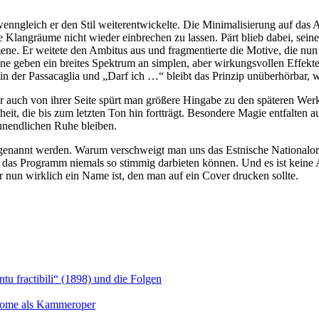
 wenngleich er den Stil weiterentwickelte. Die Minimalisierung auf das 
langräume nicht wieder einbrechen zu lassen. Pärt blieb dabei, seine
ne. Er weitete den Ambitus aus und fragmentierte die Motive, die nun 
ne geben ein breites Spektrum an simplen, aber wirkungsvollen Effe
h in der Passacaglia und „Darf ich …“ bleibt das Prinzip unüberhörbar
ber auch von ihrer Seite spürt man größere Hingabe zu den späteren Werk
heit, die bis zum letzten Ton hin fortträgt. Besondere Magie entfalten
unendlichen Ruhe bleiben.
 genannt werden. Warum verschweigt man uns das Estnische Nationalorc
das Programm niemals so stimmig darbieten können. Und es ist keine A
er nun wirklich ein Name ist, den man auf ein Cover drucken sollte.
u fractibili“ (1898) und die Folgen
Salome als Kammeroper